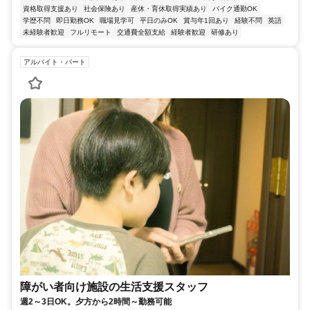
資格取得支援あり
社会保険あり
産休・育休取得実績あり
バイク通勤OK
学歴不問
即日勤務OK
職場見学可
平日のみOK
賞与年1回あり
経験不問
英語
未経験者歓迎
フルリモート
交通費全額支給
経験者歓迎
研修あり
アルバイト・パート
障がい者向け施設の生活支援スタッフ
週2～3日OK。夕方から2時間～勤務可能