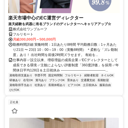
楽天市場中心のEC運営ディレクター
楽天経験を武器に有名ブランドのディレクターへキャリアアップ☆
株式会社ワンプルーフ
フルリモート
月給300,000円～500,000円
勤務時間詳細 実働時間：1日あたり8時間 平均勤務日数：1ヶ月あた
り21日 〜 23日 10：00～19：00（実働8時間） ＊柔軟な「ズレ勤制
度」あり！ 出社時間を前後2時間ズラせます。 有給を...
仕事内容 ✅設立以来、増収増益の成長企業 ✅ECディレクターとして
成長できる環境 ✅主観によらない評価制度「360度評価」を採用 ✅年
間休日平均128日＆土日祝休み ―――――――――――――...
資格取得支援あり
学歴不問
固定時間制
フルリモート
経験者歓迎
ネイルOK
研修あり
在宅OK
賞与あり
ブランクOK
育休あり
交通費支給
長期歓迎
資格取得手当あり
社割あり
長期休暇あり
ピアスOK
土日祝休み
服装自由
ひげOK
正社員