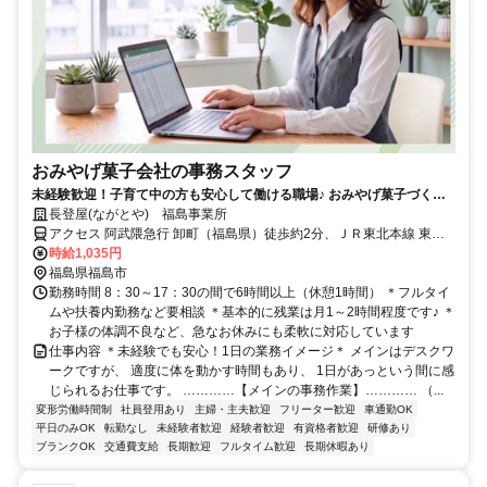
おみやげ菓子会社の事務スタッフ
未経験歓迎！子育て中の方も安心して働ける職場♪ おみやげ菓子づくり
にも関われる一般事務！試食しながら楽しく意見をシェアしませんか？
長登屋(ながとや) 福島事業所
アクセス 阿武隈急行 卸町（福島県）徒歩約2分、ＪＲ東北本線 東福
島徒歩約13分、阿武隈急行 福島学院前徒歩約15分 卸町駅から徒歩3
時給1,035円
分 車通勤ＯＫ（無料駐車場完備）
福島県福島市
勤務時間 8：30～17：30の間で6時間以上（休憩1時間） ＊フルタイ
ムや扶養内勤務など要相談 ＊基本的に残業は月1～2時間程度です♪ ＊
お子様の体調不良など、急なお休みにも柔軟に対応しています
仕事内容 ＊未経験でも安心！1日の業務イメージ＊ メインはデスクワ
ークですが、 適度に体を動かす時間もあり、 1日があっという間に感
じられるお仕事です。 …………【メインの事務作業】………… （...
変形労働時間制
社員登用あり
主婦・主夫歓迎
フリーター歓迎
車通勤OK
平日のみOK
転勤なし
未経験者歓迎
経験者歓迎
有資格者歓迎
研修あり
ブランクOK
交通費支給
長期歓迎
フルタイム歓迎
長期休暇あり