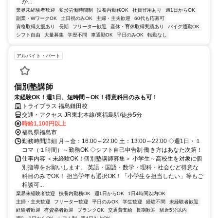
が...
業界未経験者歓迎
変形労働時間制
扶養内勤務OK
社員登用あり
週1日からOK
副業・WワークOK
土日祝のみOK
主婦・主夫歓迎
60代も応募可
資格取得支援あり
長期
フリーター歓迎
産休・育休取得実績あり
バイク通勤OK
シフト自由
大量募集
学歴不問
車通勤OK
平日のみOK
転勤なし
アルバイト・パート
個別塾講師
未経験OK！週1日、短時間～OK！得意科目のみも可！
トライプラス 福島鎌田校
交通・アクセス JR東北本線/東福島駅/徒歩5分
時給1,100円以上
福島県福島市
勤務時間詳細 月～金：16:00～22:00 土：13:00～22:00 ◇週1日・１
コマ（１時間）～勤務OK ◇シフト自己申告制 働き方はあなた次第！
仕事内容 ＜未経験OK！個別塾講師募集＞ 小学生～高校生を対象に個
別指導をお願いします。 英語・国語・数学・理科・社会など得意な
科目のみでOK！ 担当学年も選択OK！「小学生を担当したい」等もご
相談可...
業界未経験者歓迎
扶養内勤務OK
週1日からOK
1日4時間以内OK
主婦・主夫歓迎
フリーター歓迎
平日のみOK
学生歓迎
経験不問
未経験者歓迎
経験者歓迎
有資格者歓迎
ブランクOK
交通費支給
長期歓迎
駅近5分以内