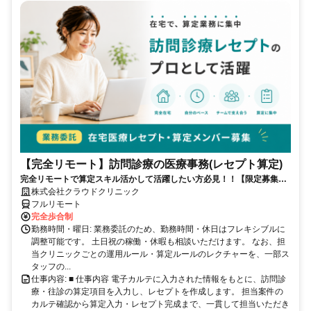
【完全リモート】訪問診療の医療事務(レセプト算定)
完全リモートで算定スキル活かして活躍したい方必見！！【限定募集】
完全リモート｜在宅医療レセプト算定（成果報酬型／業務委託）
株式会社クラウドクリニック
フルリモート
完全歩合制
勤務時間・曜日: 業務委託のため、勤務時間・休日はフレキシブルに
調整可能です。 土日祝の稼働・休暇も相談いただけます。 なお、担
当クリニックごとの運用ルール・算定ルールのレクチャーを、一部ス
タッフの...
仕事内容: ■ 仕事内容 電子カルテに入力された情報をもとに、訪問診
療・往診の算定項目を入力し、レセプトを作成します。 担当案件の
カルテ確認から算定入力・レセプト完成まで、一貫して担当いただき