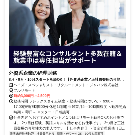
外資系企業の経理財務
8月・9月・10月スタート相談OK！【外資系企業／正社員登用の可能性
大／700万～800万／リモート勤務OK】経理財務
ヘイズ・スペシャリスト・リクルートメント・ジャパン株式会社
フルリモート
時給3,000円～4,500円
勤務時間 フレックスタイム制度 ＜勤務時間について＞ 9:00～
17:00(実働7時間00分 休憩1時間) ※残業月5～10時間程度 ＜勤務開始
時期＞ 即日～ ※スタート日相談可
仕事内容 ＼おすすめポイント／ 1つ目はリモート勤務OKのお仕事で
す。 2つ目は経験、英語スキルを活かせるお仕事です。 3つ目は正社
員登用の可能性大の求人です。 【 仕事内容 】 ・資金管理業務（日...
業界未経験者歓迎
社員登用あり
副業・WワークOK
60代も応募可