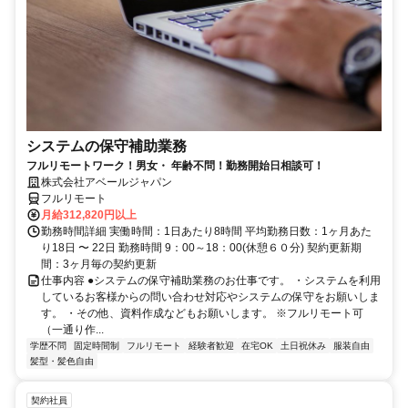
システムの保守補助業務
フルリモートワーク！男女・ 年齢不問！勤務開始日相談可！
株式会社アベールジャパン
フルリモート
月給312,820円以上
勤務時間詳細 実働時間：1日あたり8時間 平均勤務日数：1ヶ月あた
り18日 〜 22日 勤務時間 9：00～18：00(休憩６０分) 契約更新期
間：3ヶ月毎の契約更新
仕事内容 ●システムの保守補助業務のお仕事です。 ・システムを利用
しているお客様からの問い合わせ対応やシステムの保守をお願いしま
す。 ・その他、資料作成などもお願いします。 ※フルリモート可
（一通り作...
学歴不問
固定時間制
フルリモート
経験者歓迎
在宅OK
土日祝休み
服装自由
髪型・髪色自由
契約社員