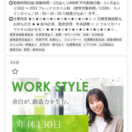
勤務時間詳細 実働時間：1日あたり8時間 平均勤務日数：1ヶ月あた
り18日 〜 20日 フレックスタイム制 （標準労働時間／1日8h） ※メ
インタイム／10：00～16：00 ◎残業少なめ！ 月平...
仕事内容 ★☆★☆★☆★☆★☆★☆★☆★☆★☆ ☆ 労務実務経験を
お持ちの方 ★ ★ 給与計算、勤怠管理、年末調整 ☆ ☆ フルリモート
でスキル活かせる！ ★ ★☆★☆★☆★☆★☆★☆★☆★☆★☆ ...
業界未経験者歓迎
社員登用あり
副業・WワークOK
主婦・主夫歓迎
資格取得支援あり
学歴不問
転勤なし
フルリモート
交通費全額支給
経験者歓迎
ネイルOK
研修あり
在宅OK
賞与あり
交通費支給
ピアスOK
土日祝休み
服装自由
髪型・髪色自由
正社員