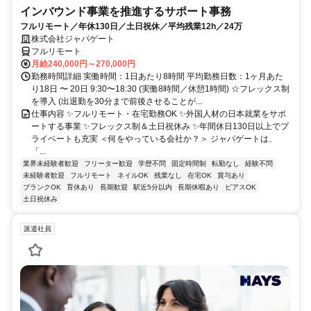
インバウンド事業を推進するサポート事務
フルリモート／年休130日／土日祝休／平均残業12h／24万
株式会社ジャパゲート
フルリモート
月給240,000円～270,000円
勤務時間詳細 実働時間：1日あたり8時間 平均勤務日数：1ヶ月あた
り18日 〜 20日 9:30〜18:30 (実働8時間／休憩1時間) ☆フレックス制
を導入 (出退勤を30分まで前後させることが...
仕事内容 ✨フルリモート・在宅勤務OK ✨外国人材の日本就業をサポ
ートする事業 ✨フレックス制＆土日祝休み ✨年間休日130日以上でプ
ライベートも充実 ＜何をやっている会社か？＞ ジャパゲートは、
「...
業界未経験者歓迎
フリーター歓迎
学歴不問
固定時間制
転勤なし
経験不問
未経験者歓迎
フルリモート
ネイルOK
残業なし
在宅OK
賞与あり
ブランクOK
育休あり
長期歓迎
駅近5分以内
長期休暇あり
ピアスOK
土日祝休み
派遣社員