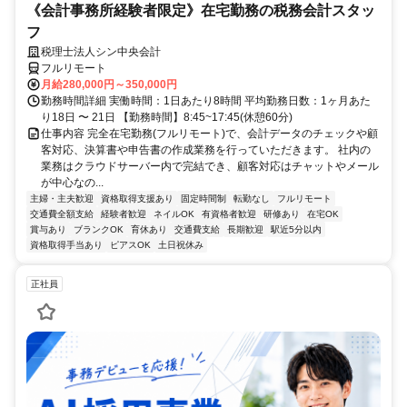
《会計事務所経験者限定》在宅勤務の税務会計スタッ
フ
税理士法人シン中央会計
フルリモート
月給280,000円～350,000円
勤務時間詳細 実働時間：1日あたり8時間 平均勤務日数：1ヶ月あた
り18日 〜 21日 【勤務時間】8:45~17:45(休憩60分)
仕事内容 完全在宅勤務(フルリモート)で、会計データのチェックや顧
客対応、決算書や申告書の作成業務を行っていただきます。 社内の
業務はクラウドサーバー内で完結でき、顧客対応はチャットやメール
が中心なの...
主婦・主夫歓迎
資格取得支援あり
固定時間制
転勤なし
フルリモート
交通費全額支給
経験者歓迎
ネイルOK
有資格者歓迎
研修あり
在宅OK
賞与あり
ブランクOK
育休あり
交通費支給
長期歓迎
駅近5分以内
資格取得手当あり
ピアスOK
土日祝休み
正社員