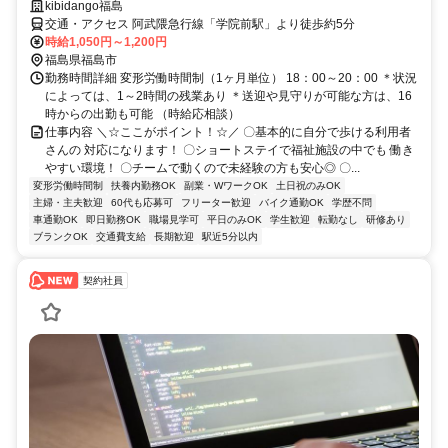
kibidango福島
交通・アクセス 阿武隈急行線「学院前駅」より徒歩約5分
時給1,050円～1,200円
福島県福島市
勤務時間詳細 変形労働時間制（1ヶ月単位） 18：00～20：00 ＊状況
によっては、1～2時間の残業あり ＊送迎や見守りが可能な方は、16
時からの出勤も可能 （時給応相談）
仕事内容 ＼☆ここがポイント！☆／ 〇基本的に自分で歩ける利用者
さんの 対応になります！ 〇ショートステイで福祉施設の中でも 働き
やすい環境！ 〇チームで動くので未経験の方も安心◎ 〇...
変形労働時間制
扶養内勤務OK
副業・WワークOK
土日祝のみOK
主婦・主夫歓迎
60代も応募可
フリーター歓迎
バイク通勤OK
学歴不問
車通勤OK
即日勤務OK
職場見学可
平日のみOK
学生歓迎
転勤なし
研修あり
ブランクOK
交通費支給
長期歓迎
駅近5分以内
契約社員