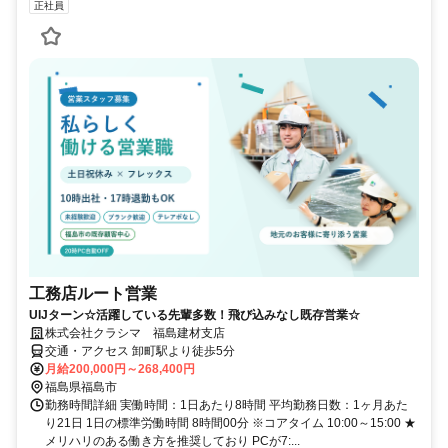
正社員
工務店ルート営業
UIJターン☆活躍している先輩多数！飛び込みなし既存営業☆
株式会社クラシマ 福島建材支店
交通・アクセス 卸町駅より徒歩5分
月給200,000円～268,400円
福島県福島市
勤務時間詳細 実働時間：1日あたり8時間 平均勤務日数：1ヶ月あた
り21日 1日の標準労働時間 8時間00分 ※コアタイム 10:00～15:00 ★
メリハリのある働き方を推奨しており PCが7:...