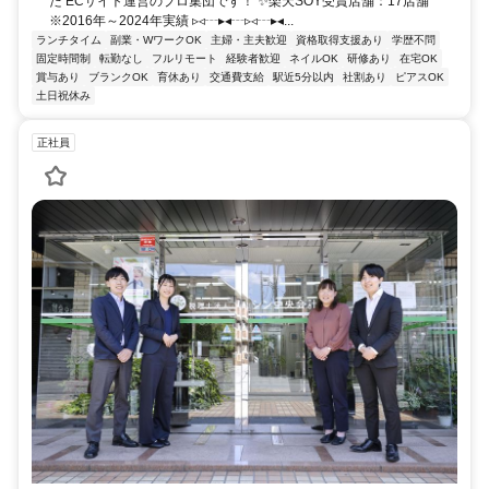
た ECサイト運営のプロ集団です！ ✨楽天SOY受賞店舗：17店舗
※2016年～2024年実績 ▹◃┄▸◂┄▹◃┄▸◂...
ランチタイム
副業・WワークOK
主婦・主夫歓迎
資格取得支援あり
学歴不問
固定時間制
転勤なし
フルリモート
経験者歓迎
ネイルOK
研修あり
在宅OK
賞与あり
ブランクOK
育休あり
交通費支給
駅近5分以内
社割あり
ピアスOK
土日祝休み
正社員