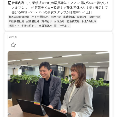
仕事内容 ＼＼ 業績拡大のため増員募集！ ／／ ✅ 飛び込み一切なし！
ノルマなし！ ✅ 営業デビュー歓迎！ ✅育休/産休あり！長く安定して
働ける職場 ✅20〜30代の男女スタッフが活躍中✨ ✅ 土日...
業界未経験者歓迎
バイク通勤OK
学歴不問
車通勤OK
転勤なし
経験不問
未経験者歓迎
経験者歓迎
賞与あり
育休あり
交通費支給
駅近5分以内
社割あり
長期休暇あり
土日祝休み
寮・社宅あり
正社員