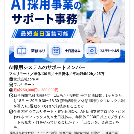
AI採用システムのサポートメンバー
フルリモート／年休130日／土日祝休／平均残業12h／25万
株式会社core AI
フルリモート
月給250,000円～280,000円
勤務時間詳細 実働時間：1日あたり8時間 平均勤務日数：1ヶ月あた
り18日 〜 20日 9:30〜18:30 (実働8時間／休憩1時間) ☆フレックス制
を導入 (出退勤を30分まで前後させることが...
仕事内容 ☆フルリモート・在宅勤務OK、AI×採用支援プロダクトに関
われる ☆フレックス制＆土日祝休み、年間休日130日以上でプライベ
ートも充実 ＜何をやっている会社か？＞ 「出会いを、資産に」を
テ...
業界未経験者歓迎
フリーター歓迎
学歴不問
固定時間制
転勤なし
経験不問