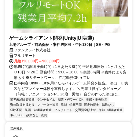
ゲームクライアント開発(Unity|UI実装)
上場グループ・前給保証・案件選択可・年休130日｜SE・PG
ファンタレイ株式会社
フルリモート
月給350,000円～900,000円
勤務時間詳細 実働時間：1日あたり8時間 平均勤務日数：1ヶ月あた
り18日 〜 20日 勤務時間：9:00～18:00 ※実働8時間 ※案件により変
動あり ※リモートワーク、在宅勤務OK ▼フレ...
仕事内容 Unity・C#を用いたモバイルゲーム開発を担当。 演出・UI実
装などプレイヤー体験を重視します。 ＼先輩社員インタビュー／
（前職：アニメーションPG 26歳・男性） 自分の作った演出に...
業界未経験者歓迎
ランチタイム
副業・WワークOK
主婦・主夫歓迎
資格取得支援あり
フリーター歓迎
早朝
学歴不問
固定時間制
転勤なし
経験不問
英語
未経験者歓迎
フルリモート
交通費全額支給
午前
経験者歓迎
ネイルOK
残業なし
夜間
契約社員