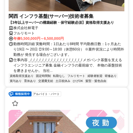
関西 インフラ基盤(サーバー)技術者募集
【3年以上サーバーの構築経験・保守経験必須】資格取得支援あり
株式会社林電子
フルリモート
年俸5,500,000円～6,500,000円
勤務時間詳細 実働時間：1日あたり8時間 平均勤務日数：1ヶ月あた
り19日 〜 20日 ⏰9:00～18:00（休憩60分） ※案件状況により時間外
勤務が 発生する場合がございます。
仕事内容 _/_/_/_/_/_/_/_/_/_/_/_/_/_/_/_/_/_/ メガバンク基盤を支える
インフラエンジニア募集 金融インフラの最前線で、 本物の基盤技術
を磨きませんか。 当社...
資格取得支援あり
固定時間制
転勤なし
フルリモート
経験者歓迎
研修あり
賞与あり
育休あり
交通費支給
土日祝休み
ひげOK
髪型・髪色自由
アルバイト・パート