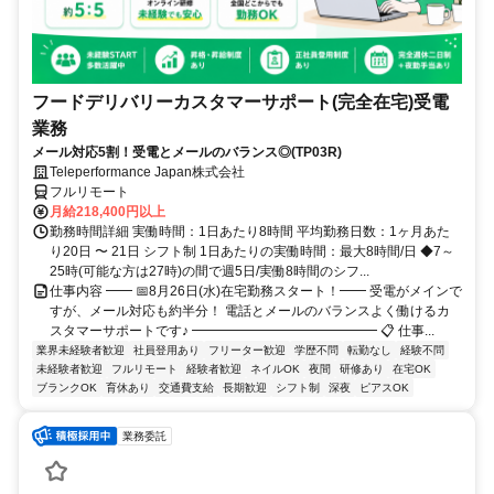
フードデリバリーカスタマーサポート(完全在宅)受電
業務
メール対応5割！受電とメールのバランス◎(TP03R)
Teleperformance Japan株式会社
フルリモート
月給218,400円以上
勤務時間詳細 実働時間：1日あたり8時間 平均勤務日数：1ヶ月あた
り20日 〜 21日 シフト制 1日あたりの実働時間：最大8時間/日 ◆7～
25時(可能な方は27時)の間で週5日/実働8時間のシフ...
仕事内容 ━━ 📅8月26日(水)在宅勤務スタート！━━ 受電がメインで
すが、メール対応も約半分！ 電話とメールのバランスよく働けるカ
スタマーサポートです♪ ━━━━━━━━━━━━━━ 📋 仕事...
業界未経験者歓迎
社員登用あり
フリーター歓迎
学歴不問
転勤なし
経験不問
未経験者歓迎
フルリモート
経験者歓迎
ネイルOK
夜間
研修あり
在宅OK
ブランクOK
育休あり
交通費支給
長期歓迎
シフト制
深夜
ピアスOK
業務委託