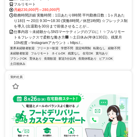
フルリモート
月給230,000円～280,000円
勤務時間詳細 実働時間：1日あたり8時間 平均勤務日数：1ヶ月あた
り18日 〜 20日 9:30〜18:30 (実働8時間／休憩1時間) ☆フレックス制
を導入 (出退勤を30分まで前後させることが...
仕事内容 ✨未経験からSNSマーケティングのプロに！ ✨フルリモー
ト＆フレックスで柔軟な働き方🏢 ✨土日休み(年休130日)、残業月
10h程度 ✅Instagramアカウント ↓ https:/...
業界未経験者歓迎
フリーター歓迎
学歴不問
固定時間制
転勤なし
経験不問
未経験者歓迎
フルリモート
ネイルOK
残業なし
在宅OK
賞与あり
ブランクOK
育休あり
長期歓迎
駅近5分以内
長期休暇あり
ピアスOK
土日祝休み
契約社員