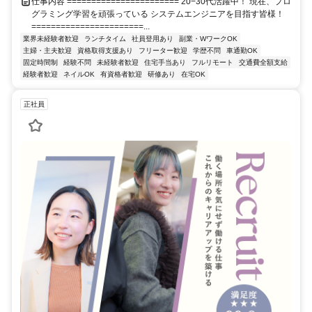
仕事内容 ======================= 20−30代活躍中！ 現在、プロ
グラミング学習を頑張っている システムエンジニアを目指す皆様！
=======================...
業界未経験者歓迎
ランチタイム
社員登用あり
副業・WワークOK
主婦・主夫歓迎
資格取得支援あり
フリーター歓迎
学歴不問
車通勤OK
固定時間制
経験不問
未経験者歓迎
住宅手当あり
フルリモート
交通費全額支給
経験者歓迎
ネイルOK
有資格者歓迎
研修あり
在宅OK
正社員