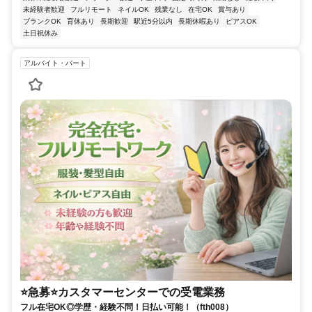
未経験者歓迎
フルリモート
ネイルOK
残業なし
在宅OK
賞与あり
ブランクOK
育休あり
長期歓迎
駅近5分以内
長期休暇あり
ピアスOK
土日祝休み
アルバイト・パート
⭐急募⭐カスタマーセンターでの受電業務
フル在宅OK◎学歴・経験不問！日払い可能！（fth008）