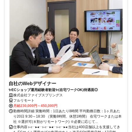
自社のWebデザイナー
✨ECショップ運用経験者歓迎✨(在宅ワークOK)待遇面◎
株式会社ファイブスプリングス
フルリモート
月給230,000円～450,000円
勤務時間詳細 実働時間：1日あたり8時間 平均勤務日数：1ヶ月あた
り20日 9:30～18:30 （実働8時間、休憩1時間） 在宅ワークまたは本
社 ※選択可(８割がリモートワーク) ※必要に応じて...
仕事内容 ▹◃┄▸◂┄▹◃┄▸◂┄▹◃┄▸◂ 当社は400店舗以上を支援してき