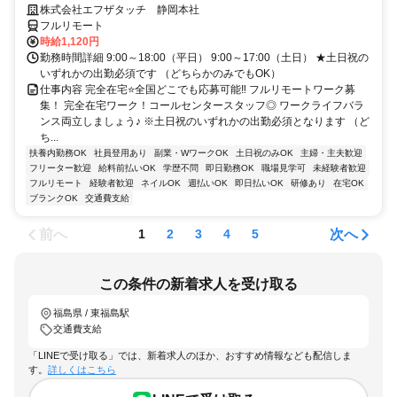
株式会社エフザタッチ 静岡本社
フルリモート
時給1,120円
勤務時間詳細 9:00～18:00（平日） 9:00～17:00（土日） ★土日祝の
いずれかの出勤必須です （どちらかのみでもOK）
仕事内容 完全在宅⭐全国どこでも応募可能‼ フルリモートワーク募
集！ 完全在宅ワーク！コールセンタースタッフ◎ ワークライフバラ
ンス両立しましょう♪ ※土日祝のいずれかの出勤必須となります （ど
ち...
扶養内勤務OK
社員登用あり
副業・WワークOK
土日祝のみOK
主婦・主夫歓迎
フリーター歓迎
給料前払いOK
学歴不問
即日勤務OK
職場見学可
未経験者歓迎
フルリモート
経験者歓迎
ネイルOK
週払いOK
即日払いOK
研修あり
在宅OK
ブランクOK
交通費支給
前へ
次へ
1
2
3
4
5
この条件の新着求人を受け取る
福島県 / 東福島駅
交通費支給
「LINEで受け取る」では、新着求人のほか、おすすめ情報なども配信しま
す。
詳しくはこちら