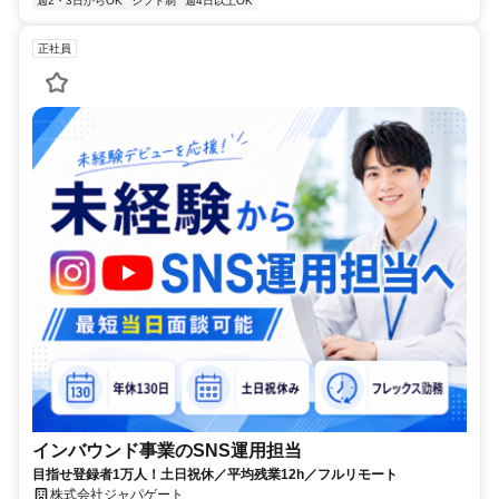
週2・3日からOK
シフト制
週4日以上OK
正社員
インバウンド事業のSNS運用担当
目指せ登録者1万人！土日祝休／平均残業12h／フルリモート
株式会社ジャパゲート