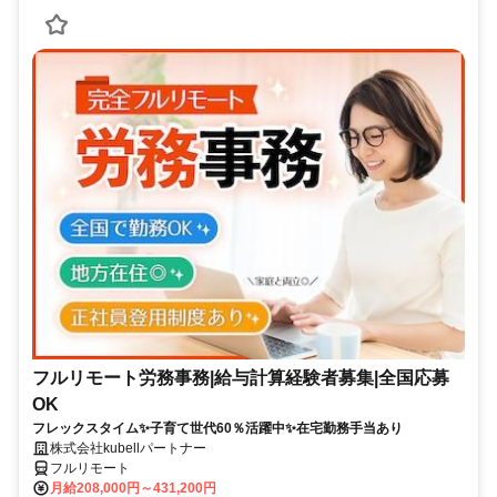
フルリモート労務事務|給与計算経験者募集|全国応募
OK
フレックスタイム✨子育て世代60％活躍中✨在宅勤務手当あり
株式会社kubellパートナー
フルリモート
月給208,000円～431,200円