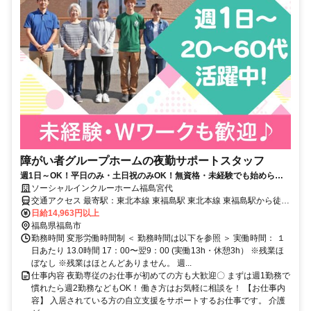
障がい者グループホームの夜勤サポートスタッフ
週1日～OK！平日のみ・土日祝のみOK！無資格・未経験でも始められ
ます。目の前の人に喜んでいただくことに、一生懸命になれる仕事で
ソーシャルインクルーホーム福島宮代
す。
交通アクセス 最寄駅：東北本線 東福島駅 東北本線 東福島駅から徒歩
13分 阿武隈急行線 福嶋学院前駅から徒歩11分
日給14,963円以上
福島県福島市
勤務時間 変形労働時間制 ＜ 勤務時間は以下を参照 ＞ 実働時間： １
日あたり 13.0時間 17：00〜翌9：00 (実働13h・休憩3h） ※残業ほ
ぼなし ※残業はほとんどありません。 週...
仕事内容 夜勤専従のお仕事が初めての方も大歓迎〇 まずは週1勤務で
慣れたら週2勤務などもOK！ 働き方はお気軽に相談を！ 【お仕事内
容】 入居されている方の自立支援をサポートするお仕事です。 介護