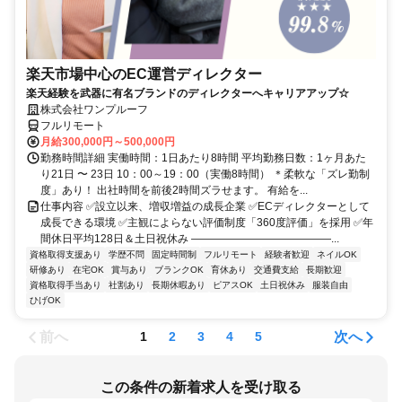
楽天市場中心のEC運営ディレクター
楽天経験を武器に有名ブランドのディレクターへキャリアアップ☆
株式会社ワンプルーフ
フルリモート
月給300,000円～500,000円
勤務時間詳細 実働時間：1日あたり8時間 平均勤務日数：1ヶ月あた
り21日 〜 23日 10：00～19：00（実働8時間） ＊柔軟な「ズレ勤制
度」あり！ 出社時間を前後2時間ズラせます。 有給を...
仕事内容 ✅設立以来、増収増益の成長企業 ✅ECディレクターとして
成長できる環境 ✅主観によらない評価制度「360度評価」を採用 ✅年
間休日平均128日＆土日祝休み ―――――――――――――...
資格取得支援あり
学歴不問
固定時間制
フルリモート
経験者歓迎
ネイルOK
研修あり
在宅OK
賞与あり
ブランクOK
育休あり
交通費支給
長期歓迎
資格取得手当あり
社割あり
長期休暇あり
ピアスOK
土日祝休み
服装自由
ひげOK
前へ
次へ
1
2
3
4
5
この条件の新着求人を受け取る