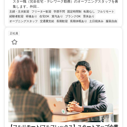
スター職（完全在宅・テレワーク勤務）のオープニングスタッフを募
集します。外回...
主婦・主夫歓迎
フリーター歓迎
学歴不問
固定時間制
転勤なし
フルリモート
経験者歓迎
研修あり
在宅OK
賞与あり
ブランクOK
育休あり
オープニングスタッフ
交通費支給
長期歓迎
長期休暇あり
土日祝休み
服装自由
正社員
【フルリモート/フルフレックス】スタートアップ企業