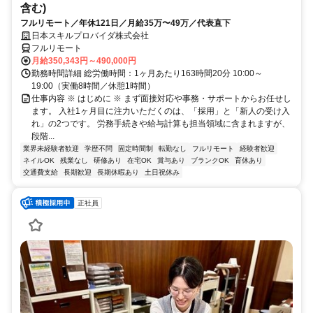
含む)
フルリモート／年休121日／月給35万〜49万／代表直下
日本スキルプロバイダ株式会社
フルリモート
月給350,343円～490,000円
勤務時間詳細 総労働時間：1ヶ月あたり163時間20分 10:00～
19:00（実働8時間／休憩1時間）
仕事内容 ※ はじめに ※ まず面接対応や事務・サポートからお任せし
ます。 入社1ヶ月目に注力いただくのは、「採用」と「新人の受け入
れ」の2つです。 労務手続きや給与計算も担当領域に含まれますが、
段階...
業界未経験者歓迎
学歴不問
固定時間制
転勤なし
フルリモート
経験者歓迎
ネイルOK
残業なし
研修あり
在宅OK
賞与あり
ブランクOK
育休あり
交通費支給
長期歓迎
長期休暇あり
土日祝休み
正社員