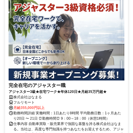
完全在宅のアジャスター職
アジャスター3級★在宅ワーク★年休120日★月給35万円超★
株式会社はなまる
フルリモート
月給355,000円以上
勤務時間詳細 実働時間：1日あたり8時間 平均勤務日数：1ヶ月あた
り20日 〜 21日 ⏰勤務時間⏰ 9：00～18：00（休憩1時間）
仕事内容 自動車買取・販売業界で強固な基盤を誇る株式会社はなま
る。当社は、高度な専門知識を持つあなたをお迎えするため、アジャ