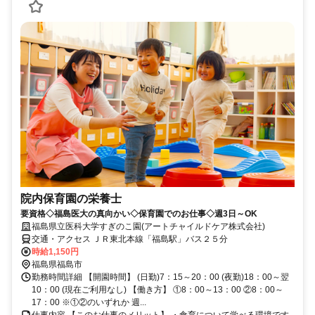
院内保育園の栄養士
要資格◇福島医大の真向かい◇保育園でのお仕事◇週3日～OK
福島県立医科大学すぎのこ園(アートチャイルドケア株式会社)
交通・アクセス ＪＲ東北本線「福島駅」バス２５分
時給1,150円
福島県福島市
勤務時間詳細 【開園時間】 (日勤)7：15～20：00 (夜勤)18：00～翌
10：00 (現在ご利用なし) 【働き方】 ①8：00～13：00 ②8：00～
17：00 ※①②のいずれか 週...