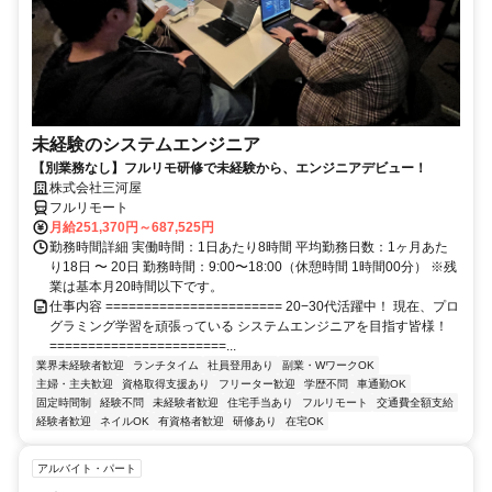
未経験のシステムエンジニア
【別業務なし】フルリモ研修で未経験から、エンジニアデビュー！
株式会社三河屋
フルリモート
月給251,370円～687,525円
勤務時間詳細 実働時間：1日あたり8時間 平均勤務日数：1ヶ月あた
り18日 〜 20日 勤務時間：9:00〜18:00（休憩時間 1時間00分） ※残
業は基本月20時間以下です。
仕事内容 ======================= 20−30代活躍中！ 現在、プロ
グラミング学習を頑張っている システムエンジニアを目指す皆様！
=======================...
業界未経験者歓迎
ランチタイム
社員登用あり
副業・WワークOK
主婦・主夫歓迎
資格取得支援あり
フリーター歓迎
学歴不問
車通勤OK
固定時間制
経験不問
未経験者歓迎
住宅手当あり
フルリモート
交通費全額支給
経験者歓迎
ネイルOK
有資格者歓迎
研修あり
在宅OK
アルバイト・パート