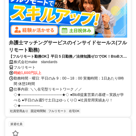
弁護士マッチングサービスのインサイドセールス(フル
リモート勤務)
【フルリモート勤務OK】平日５日勤務／法律知識ゼロでOK！BtoBスキ
ルが身につく営業職
株式会社make standards
フルリモート
時給1,600円以上
勤務時間・曜日: 平日のみ 9：00～18：00 実働時間：1日あたり8時
間 休憩1時間
仕事内容: ＼＼在宅型リモートワーク ／／
◇★───────────────★◇ ●BtoB提案営業の基礎～実践が学
べる ●平日のみ週5で土日はゆっくり◎ ●社員登用実績あり！
◇★───────...
社員登用あり
固定時間制
フルリモート
在宅OK
派遣社員