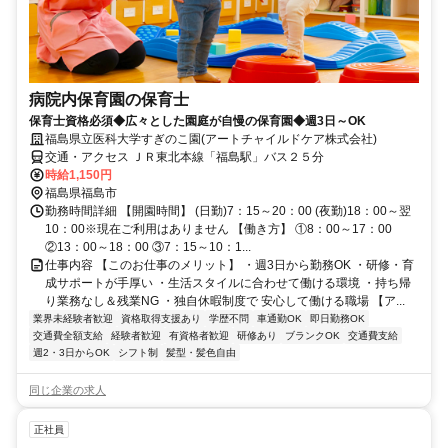
病院内保育園の保育士
保育士資格必須◆広々とした園庭が自慢の保育園◆週3日～OK
福島県立医科大学すぎのこ園(アートチャイルドケア株式会社)
交通・アクセス ＪＲ東北本線「福島駅」バス２５分
時給1,150円
福島県福島市
勤務時間詳細 【開園時間】 (日勤)7：15～20：00 (夜勤)18：00～翌
10：00※現在ご利用はありません 【働き方】 ①8：00～17：00
②13：00～18：00 ③7：15～10：1...
仕事内容 【このお仕事のメリット】 ・週3日から勤務OK ・研修・育
成サポートが手厚い ・生活スタイルに合わせて働ける環境 ・持ち帰
り業務なし＆残業NG ・独自休暇制度で 安心して働ける職場 【ア...
業界未経験者歓迎
資格取得支援あり
学歴不問
車通勤OK
即日勤務OK
交通費全額支給
経験者歓迎
有資格者歓迎
研修あり
ブランクOK
交通費支給
週2・3日からOK
シフト制
髪型・髪色自由
同じ企業の求人
正社員