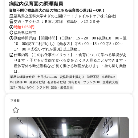
病院内保育園の調理職員
資格不問◇福島医大の目の前にある保育園◇週3日～OK！
福島県立医科大学すぎのこ園(アートチャイルドケア株式会社)
交通・アクセス ＪＲ東北本線「福島駅」バス２５分
時給1,050円
福島県福島市
勤務時間詳細 【開園時間】 (日勤)7：15～20：00 (夜勤)18：00～翌
10：00(現在ご利用なし) 【働き方】 ①8：00～13：00 ②8：00～
17：00 ※①②いずれか週3日以上勤務...
仕事内容 【このお仕事のメリット】 ・食育について学べる環境があ
ります ・子どもが笑顔で食べる姿を たくさん見ることができます ・
産休育休や時短勤務など 長く働ける制度があります ・持ち帰り業務
は...
業界未経験者歓迎
土日祝のみOK
資格取得支援あり
学歴不問
車通勤OK
即日勤務OK
経験者歓迎
有資格者歓迎
賞与あり
ブランクOK
交通費支給
週2・3日からOK
シフト制
髪型・髪色自由
正社員