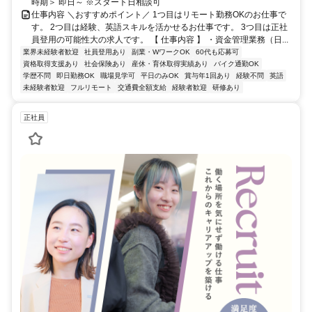
時期＞ 即日～ ※スタート日相談可
仕事内容 ＼おすすめポイント／ 1つ目はリモート勤務OKのお仕事で
す。 2つ目は経験、英語スキルを活かせるお仕事です。 3つ目は正社
員登用の可能性大の求人です。 【 仕事内容 】 ・資金管理業務（日...
業界未経験者歓迎
社員登用あり
副業・WワークOK
60代も応募可
資格取得支援あり
社会保険あり
産休・育休取得実績あり
バイク通勤OK
学歴不問
即日勤務OK
職場見学可
平日のみOK
賞与年1回あり
経験不問
英語
未経験者歓迎
フルリモート
交通費全額支給
経験者歓迎
研修あり
正社員