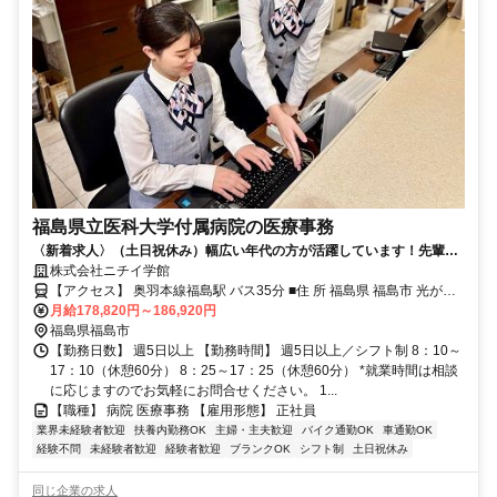
福島県立医科大学付属病院の医療事務
〈新着求人〉（土日祝休み）幅広い年代の方が活躍しています！先輩社
員が丁寧にサポートしますので安心して勤務可能です！
株式会社ニチイ学館
【アクセス】 奥羽本線福島駅 バス35分 ■住 所 福島県 福島市 光が丘1
■アクセス 奥羽本線福島駅 バス35分
月給178,820円～186,920円
福島県福島市
【勤務日数】 週5日以上 【勤務時間】 週5日以上／シフト制 8：10～
17：10（休憩60分） 8：25～17：25（休憩60分） *就業時間は相談
に応じますのでお気軽にお問合せください。 1...
【職種】 病院 医療事務 【雇用形態】 正社員
業界未経験者歓迎
扶養内勤務OK
主婦・主夫歓迎
バイク通勤OK
車通勤OK
経験不問
未経験者歓迎
経験者歓迎
ブランクOK
シフト制
土日祝休み
同じ企業の求人