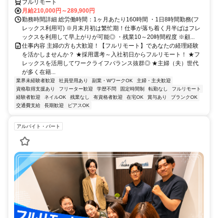
フルリモート
月給210,000円～289,900円
勤務時間詳細 総労働時間：1ヶ月あたり160時間 ・1日8時間勤務(フ
レックス利用可) ※月末月初は繁忙期！仕事が落ち着く月半ばはフレ
ックスを利用して早上がりが可能◎ ・残業10～20時間程度 ※顧...
仕事内容 主婦の方も大歓迎！【フルリモート】であなたの経理経験
を活かしませんか？ ★採用選考～入社初日からフルリモート！ ★フ
レックスを活用してワークライフバランス抜群◎ ★主婦（夫）世代
が多く在籍...
業界未経験者歓迎
社員登用あり
副業・WワークOK
主婦・主夫歓迎
資格取得支援あり
フリーター歓迎
学歴不問
固定時間制
転勤なし
フルリモート
経験者歓迎
ネイルOK
残業なし
有資格者歓迎
在宅OK
賞与あり
ブランクOK
交通費支給
長期歓迎
ピアスOK
アルバイト・パート