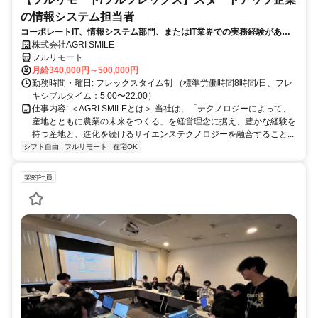
の情報システム担当者
コーポレートIT、情報システム部門、またはIT業界での実務経験がある
方、大歓迎！
株式会社AGRI SMILE
フルリモート
月給340,000円～500,000円
勤務時間・曜日: フレックスタイム制 （標準労働時間8時間/日、フレ
キシブルタイム：5:00〜22:00）
仕事内容: ＜AGRI SMILEとは＞ 当社は、「テクノロジーによって、
産地とともに農業の未来をつくる」を経営理念に据え、豊かな経験を
持つ産地と、進化を続けるサイエンステクノロジーを融合すること...
シフト自由
フルリモート
在宅OK
契約社員