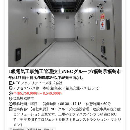
1級電気工事施工管理技士/NECグループ/福島県福島市
年休127日(土日祝)/離職率3%以下/転勤当面なし
NECファシリティーズ株式会社
アクセス: バス停一本松(福島市)／福島交通バス 徒歩5分
年俸5,750,000円～8,540,000円
福島県福島市
勤務時間・曜日: ・労働時間：08:30～17:15 ・休憩時間：60分
仕事内容: 【会社概要】 NECグループの施設管理・建設事業を担う総
合ソリューション企業です。工場やオフィスのインフラ構築におい
て、発注者側でプロジェクトを推進するコンストラクション・マネジ
メント...
固定時間制
交通費支給
昇給あり