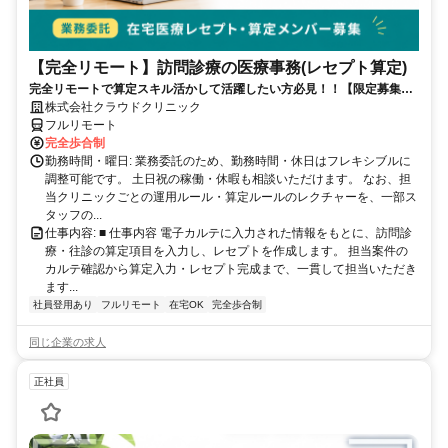
【完全リモート】訪問診療の医療事務(レセプト算定)
完全リモートで算定スキル活かして活躍したい方必見！！【限定募集】
完全リモート｜在宅医療レセプト算定（成果報酬型／業務委託）
株式会社クラウドクリニック
フルリモート
完全歩合制
勤務時間・曜日: 業務委託のため、勤務時間・休日はフレキシブルに
調整可能です。 土日祝の稼働・休暇も相談いただけます。 なお、担
当クリニックごとの運用ルール・算定ルールのレクチャーを、一部ス
タッフの...
仕事内容: ■ 仕事内容 電子カルテに入力された情報をもとに、訪問診
療・往診の算定項目を入力し、レセプトを作成します。 担当案件の
カルテ確認から算定入力・レセプト完成まで、一貫して担当いただき
ます...
社員登用あり
フルリモート
在宅OK
完全歩合制
同じ企業の求人
正社員