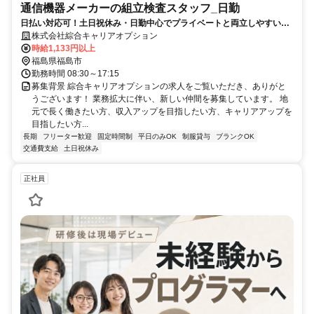
通信機器メーカーの組立検査スタッフ_日勤
日払い対応可！土日祝休み・日勤中心でプライベートと両立しやすい職
場です
株式会社綜合キャリアオプション
時給1,133円以上
福島県福島市
勤務時間 08:30～17:15
募集背景 綜合キャリアオプションの求人をご覧いただき、ありがと
うございます！ 業務拡大に伴い、新しい仲間を募集しています。 地
元で長く働きたい方、収入アップを目指したい方、キャリアアップを
目指したい方...
長期
フリーター歓迎
固定時間制
平日のみOK
制服貸与
ブランクOK
交通費支給
土日祝休み
正社員