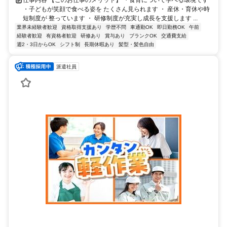
仕事内容 【このお仕事のメリット】 ・食育について学べる環境です
・子どもが笑顔で食べる姿を たくさん見られます ・ 産休・育休や時
短制度が 整っています ・ 研修制度が充実し成長を支援します ...
業界未経験者歓迎
資格取得支援あり
学歴不問
車通勤OK
即日勤務OK
午前
経験者歓迎
有資格者歓迎
研修あり
賞与あり
ブランクOK
交通費支給
週2・3日からOK
シフト制
長期休暇あり
髪型・髪色自由
派遣社員