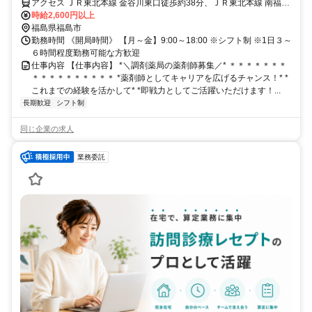
アクセス ＪＲ東北本線 金谷川東口徒歩約38分、ＪＲ東北本線 南福島
徒歩約60分、ＪＲ東北本線 松川徒歩約67分
時給2,600円以上
福島県福島市
勤務時間 《開局時間》 【月～金】9:00～18:00 ※シフト制 ※1日３～
６時間程度勤務可能な方歓迎
仕事内容 【仕事内容】 *＼調剤薬局の薬剤師募集／* ＊＊＊＊＊＊＊
＊＊＊＊＊＊＊＊＊＊ *薬剤師としてキャリアを広げるチャンス！* *
これまでの経験を活かして* *即戦力としてご活躍いただけます！...
長期歓迎
シフト制
同じ企業の求人
業務委託