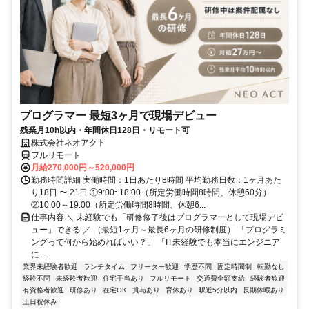
プログラマー 最短3ヶ月で現場デビュー
残業月10h以内・年間休日128日・リモート可
株式会社ネオアクト
フルリモート
月給270,000円～520,000円
勤務時間詳細 実働時間：1日あたり8時間 平均勤務日数：1ヶ月あた
り18日 〜 21日 ①9:00~18:00（所定労働時間8時間、休憩60分）
②10:00～19:00（所定労働時間8時間、休憩6...
仕事内容 ＼ 未経験でも「研修修了後はプログラマーとして現場デビ
ュー」できる ／ （最短1ヶ月～最長6ヶ月の研修制度） 「プログラミ
ングって何から始めればいい？」 「IT未経験でも本当にエンジニア
に...
業界未経験者歓迎
ランチタイム
フリーター歓迎
学歴不問
固定時間制
転勤なし
経験不問
未経験者歓迎
住宅手当あり
フルリモート
交通費全額支給
経験者歓迎
有資格者歓迎
研修あり
在宅OK
賞与あり
育休あり
駅近5分以内
長期休暇あり
土日祝休み