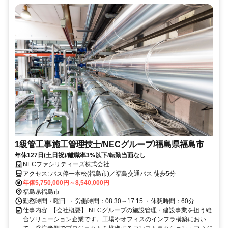
1級管工事施工管理技士/NECグループ/福島県福島市
年休127日(土日祝)/離職率3%以下/転勤当面なし
NECファシリティーズ株式会社
アクセス: バス停一本松(福島市)／福島交通バス 徒歩5分
年俸5,750,000円～8,540,000円
福島県福島市
勤務時間・曜日: ・労働時間：08:30～17:15 ・休憩時間：60分
仕事内容: 【会社概要】 NECグループの施設管理・建設事業を担う総
合ソリューション企業です。工場やオフィスのインフラ構築におい