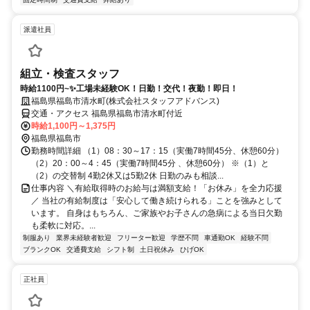
派遣社員
組立・検査スタッフ
時給1100円~✨工場未経験OK！日勤！交代！夜勤！即日！
福島県福島市清水町(株式会社スタッフアドバンス)
交通・アクセス 福島県福島市清水町付近
時給1,100円～1,375円
福島県福島市
勤務時間詳細 （1）08：30～17：15（実働7時間45分、休憩60分）
（2）20：00～4：45（実働7時間45分 、休憩60分） ※（1）と
（2）の交替制 4勤2休又は5勤2休 日勤のみも相談...
仕事内容 ＼有給取得時のお給与は満額支給！「お休み」を全力応援
／ 当社の有給制度は「安心して働き続けられる」ことを強みとして
います。 自身はもちろん、ご家族やお子さんの急病による当日欠勤
も柔軟に対応。...
制服あり
業界未経験者歓迎
フリーター歓迎
学歴不問
車通勤OK
経験不問
ブランクOK
交通費支給
シフト制
土日祝休み
ひげOK
正社員