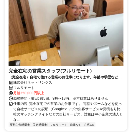
完全在宅の営業スタッフ(フルリモート)
（完全在宅）自宅で働ける営業のお仕事になります。年齢や学歴など問
いません。
株式会社ネットリンクス
フルリモート
月給250,000円以上
勤務時間・曜日: 週5回、9時〜18時、基本残業はありません
仕事内容: 完全在宅での営業のお仕事です。 電話やズームなどを使っ
て自社サービスの説明（Googleマップの集客サービスや見積もり比
較のマッチングサイトなどの自社サービス、対象は中小企業の法人と
な...
変形労働時間制
固定時間制
フルリモート
残業なし
在宅OK