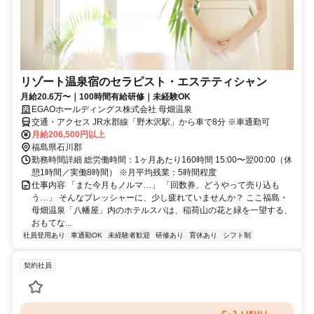
リゾート温泉宿のセラピスト・エステティシャン
月給20.6万〜｜100時間有給研修｜未経験OK
EGAOホールディングス株式会社 母畑温泉
交通・アクセス JR水郡線「野木沢駅」から車で8分 ※車通勤可
月給206,500円以上
福島県石川郡
勤務時間詳細 総労働時間：1ヶ月あたり160時間 15:00〜翌00:00（休
憩1時間／実働8時間） ※月平均残業：5時間程度
仕事内容 「また今月もノルマ…」 「回数券、どうやって売り込も
う…」 そんなプレッシャーに、少し疲れていませんか？ ここ福島・
母畑温泉「八幡屋」内のホテルスパは、稲荷山の花と緑を一望する、
おもてな...
社員登用あり
車通勤OK
未経験者歓迎
研修あり
育休あり
シフト制
契約社員