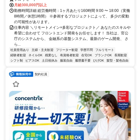
月給300,000円以上
勤務時間詳細 総労働時間：1ヶ月あたり160時間 9:00 〜 18:00（実働
8時間／休憩1時間） ※参画するプロジェクトによって、 多少の変動
の可能性があります。
仕事内容 ＼リモートメイン×多彩なプロジェクト／ あなたのスキルや
希望に合わせて フロントエンド開発をお任せします！ 当社は、官公
庁のシステムから、 金融系の基盤システム、最新のゲーム開発、 さ
ら...
社員登用あり
主婦・主夫歓迎
フリーター歓迎
学歴不問
フルリモート
経験者歓迎
ネイルOK
残業なし
有資格者歓迎
在宅OK
ブランクOK
長期歓迎
シフト制
ピアスOK
土日祝休み
服装自由
履歴書不要
ひげOK
髪型・髪色自由
契約社員