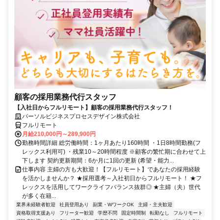
顧客の採用業務代行スタッフ
【入社日からフルリモート】顧客の採用業務代行スタッフ！
パーソルビジネスプロセスデザイン株式会社
フルリモート
月給210,000円～289,900円
勤務時間詳細 総労働時間：1ヶ月あたり160時間 ・1日8時間勤務(フ
レックス利用可) ・残業10～20時間程度 ※顧客の繁忙期に合わせて上
下します 契約更新期間：6か月に1回の更新 (希望・能力...
仕事内容 主婦の方も大歓迎！【フルリモート】であなたの採用経験
を活かしませんか？ ★採用選考～入社初日からフルリモート！ ★フ
レックスを活用してワークライフバランス抜群◎ ★主婦（夫）世代
が多く在籍...
業界未経験者歓迎
社員登用あり
副業・WワークOK
主婦・主夫歓迎
資格取得支援あり
フリーター歓迎
学歴不問
固定時間制
転勤なし
フルリモート