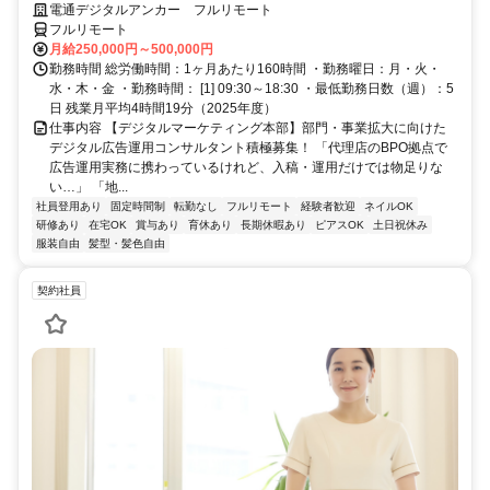
G／全国×完全在宅／年休126日・土日祝休み／残業月平均4時間19分
電通デジタルアンカー フルリモート
フルリモート
月給250,000円～500,000円
勤務時間 総労働時間：1ヶ月あたり160時間 ・勤務曜日：月・火・
水・木・金 ・勤務時間： [1] 09:30～18:30 ・最低勤務日数（週）：5
日 残業月平均4時間19分（2025年度）
仕事内容 【デジタルマーケティング本部】部門・事業拡大に向けた
デジタル広告運用コンサルタント積極募集！ 「代理店のBPO拠点で
広告運用実務に携わっているけれど、入稿・運用だけでは物足りな
い…」 「地...
社員登用あり
固定時間制
転勤なし
フルリモート
経験者歓迎
ネイルOK
研修あり
在宅OK
賞与あり
育休あり
長期休暇あり
ピアスOK
土日祝休み
服装自由
髪型・髪色自由
契約社員