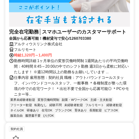
完全在宅勤務│スマホユーザーのカスタマーサポート
全国から応募可能！機材貸与で安心/1260703380
アルティウスリンク株式会社
フルリモート
時給1,320円～1,400円
勤務時間詳細 1ヶ月単位の変形労働時間制 1週間あたりの平均労働時
間：40時間 8:45～20:00の中でのシフト勤務 週3日から柔軟に対応い
たします！ ※週12時間以上の勤務をお願いしています ...
仕事内容 雇用形態：契約社員 職種：アウトバウンドコールスタッ
フ、インバウンドコールスタッフ、一般事務 ＊各種制度が整った環
境の中での在宅ワーク！ ＊出社不要で全国から応募可能◎ ＊PCやモ
ニター等...
業界未経験者歓迎
変形労働時間制
副業・WワークOK
主婦・主夫歓迎
フリーター歓迎
転勤なし
経験不問
未経験者歓迎
フルリモート
経験者歓迎
ネイルOK
研修あり
在宅OK
ブランクOK
育休あり
長期歓迎
ピアスOK
服装自由
履歴書不要
ひげOK
契約社員