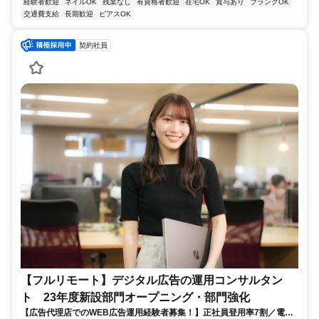
経験者歓迎
ネイルOK
残業なし
有資格者歓迎
在宅OK
賞与あり
ブランクOK
交通費支給
長期歓迎
ピアスOK
契約社員
【フルリモート】デジタル広告の運用コンサルタン
ト 23年度新設部門オープニング・部門強化
【広告代理店でのWEB広告運用経験者募集！】正社員登用率7割／電通