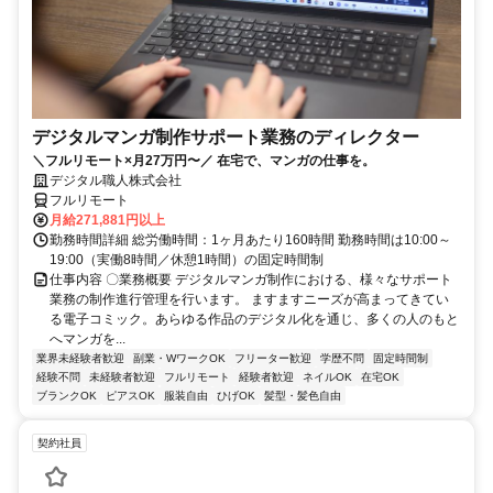
デジタルマンガ制作サポート業務のディレクター
＼フルリモート×月27万円〜／ 在宅で、マンガの仕事を。
デジタル職人株式会社
フルリモート
月給271,881円以上
勤務時間詳細 総労働時間：1ヶ月あたり160時間 勤務時間は10:00～
19:00（実働8時間／休憩1時間）の固定時間制
仕事内容 〇業務概要 デジタルマンガ制作における、様々なサポート
業務の制作進行管理を行います。 ますますニーズが高まってきてい
る電子コミック。あらゆる作品のデジタル化を通じ、多くの人のもと
へマンガを...
業界未経験者歓迎
副業・WワークOK
フリーター歓迎
学歴不問
固定時間制
経験不問
未経験者歓迎
フルリモート
経験者歓迎
ネイルOK
在宅OK
ブランクOK
ピアスOK
服装自由
ひげOK
髪型・髪色自由
契約社員