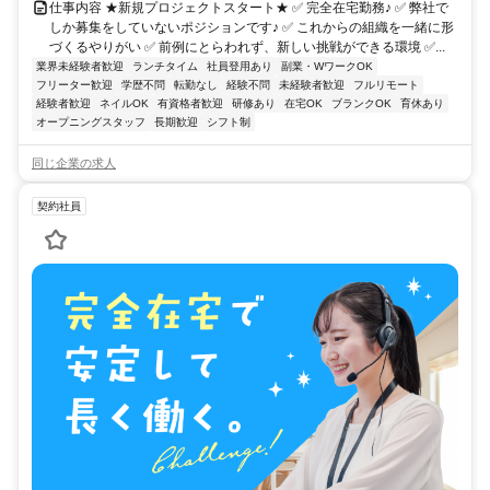
仕事内容 ★新規プロジェクトスタート★ ✅ 完全在宅勤務♪ ✅ 弊社で
しか募集をしていないポジションです♪ ✅ これからの組織を一緒に形
づくるやりがい ✅ 前例にとらわれず、新しい挑戦ができる環境 ✅...
業界未経験者歓迎
ランチタイム
社員登用あり
副業・WワークOK
フリーター歓迎
学歴不問
転勤なし
経験不問
未経験者歓迎
フルリモート
経験者歓迎
ネイルOK
有資格者歓迎
研修あり
在宅OK
ブランクOK
育休あり
オープニングスタッフ
長期歓迎
シフト制
同じ企業の求人
契約社員