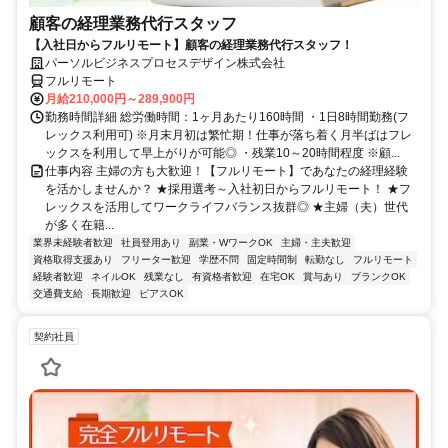
顧客の経理業務代行スタッフ
【入社日からフルリモート】顧客の経理業務代行スタッフ！
パーソルビジネスプロセスデザイン株式会社
フルリモート
月給210,000円～289,900円
勤務時間詳細 総労働時間：1ヶ月あたり160時間 ・1日8時間勤務(フ
レックス利用可) ※月末月初は繁忙期！仕事が落ち着く月半ばはフレ
ックスを利用して早上がりが可能◎ ・残業10～20時間程度 ※顧...
仕事内容 主婦の方も大歓迎！【フルリモート】であなたの経理経験
を活かしませんか？ ★採用選考～入社初日からフルリモート！ ★フ
レックスを活用してワークライフバランス抜群◎ ★主婦（夫）世代
が多く在籍...
業界未経験者歓迎
社員登用あり
副業・WワークOK
主婦・主夫歓迎
資格取得支援あり
フリーター歓迎
学歴不問
固定時間制
転勤なし
フルリモート
経験者歓迎
ネイルOK
残業なし
有資格者歓迎
在宅OK
賞与あり
ブランクOK
交通費支給
長期歓迎
ピアスOK
契約社員