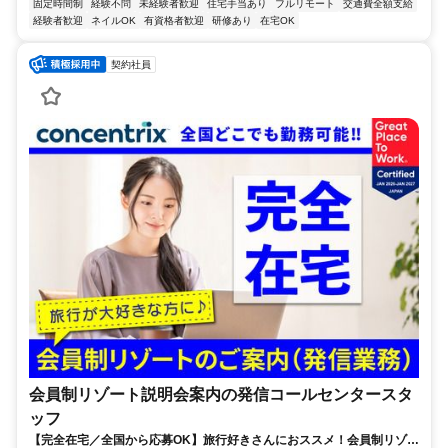
固定時間制
経験不問
未経験者歓迎
住宅手当あり
フルリモート
交通費全額支給
経験者歓迎
ネイルOK
有資格者歓迎
研修あり
在宅OK
契約社員
会員制リゾート説明会案内の発信コールセンタースタ
ッフ
【完全在宅／全国から応募OK】旅行好きさんにおススメ！会員制リゾー