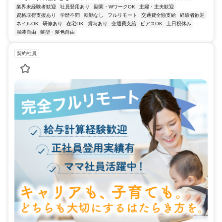
業界未経験者歓迎
社員登用あり
副業・WワークOK
主婦・主夫歓迎
資格取得支援あり
学歴不問
転勤なし
フルリモート
交通費全額支給
経験者歓迎
ネイルOK
研修あり
在宅OK
賞与あり
交通費支給
ピアスOK
土日祝休み
服装自由
髪型・髪色自由
契約社員