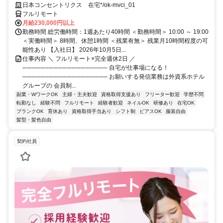
トのご案内×テレワーク・リモートワーク◎月収34万円以上も可能！
日本コンセントリクス 在宅*/ok-mvci_01
フルリモート
月給230,000円以上
勤務時間 総労働時間：1週あたり40時間 ＜勤務時間＞ 10:00 ～ 19:00
＜実働時間＞ 8時間、休憩1時間 ＜残業有無＞ 残業月10時間程度の可
能性あり 【入社日】 2026年10月5日...
仕事内容 ＼ フルリモート×完全週休2日 ／
─────────────────── 自宅が仕事場になる！
─────────────────── お願いする発信業務は外資系ホテル
グループの 会員制...
副業・WワークOK
主婦・主夫歓迎
資格取得支援あり
フリーター歓迎
学歴不問
転勤なし
経験不問
フルリモート
経験者歓迎
ネイルOK
研修あり
在宅OK
ブランクOK
育休あり
資格取得手当あり
シフト制
ピアスOK
服装自由
髪型・髪色自由
契約社員