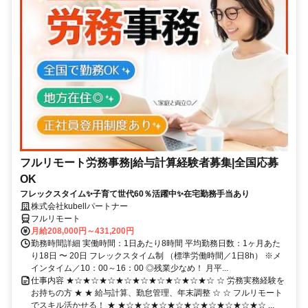
フルリモート労務事務|給与計算経験者募集|全国応募
OK
フレックスタイム✨子育て世代60％活躍中✨在宅勤務手当あり
株式会社kubellパートナー
フルリモート
月給208,000円～431,200円
勤務時間詳細 実働時間：1日あたり8時間 平均勤務日数：1ヶ月あた
り18日 〜 20日 フレックスタイム制 （標準労働時間／1日8h） ※メ
インタイム／10：00～16：00 ◎残業少なめ！ 月平...
仕事内容 ★☆★☆★☆★☆★☆★☆★☆★☆★☆ ☆ 労務実務経験を
お持ちの方 ★ ★ 給与計算、勤怠管理、年末調整 ☆ ☆ フルリモート
でスキル活かせる！ ★ ★☆★☆★☆★☆★☆★☆★☆★☆★☆ ...