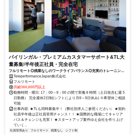
バイリンガル・プレミアムカスタマーサポート&TL大
量募集!半年後正社員・完全在宅
フルリモート◎残業なしのワークライフバランス◎充実のトレーニング
◎語学を活かして将来キャリア有望
TeleperformanceJapan株式会社
フルリモート
月給360,000円以上
勤務時間・曜日: 17：00～9：00 の間で実働 8 時間（土日祝含む週 5
日勤務） 完全週休2日制(シフトにより月8～9日休み) ※希望休ご相談
可能
仕事内容: ★TLも同時募集中！（弊社別求人ご参照ください） ★契約
社員半年後は正社員登用チャンス！！ ★国際的な職場にてキャリア
パス＆チェンジも充実！ ★スタートアップ案件ゆえ会社を作り上げ
ていく...
社員登用あり
フルリモート
残業なし
シフト制