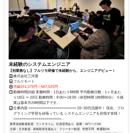
未経験のシステムエンジニア
【別業務なし】フルリモ研修で未経験から、エンジニアデビュー！
株式会社三河屋
フルリモート
月給251,370円～687,525円
勤務時間詳細 実働時間：1日あたり8時間 平均勤務日数：1ヶ月あた
り18日 〜 20日 勤務時間：9:00〜18:00（休憩時間 1時間00分） ※残
業は基本月20時間以下です。
仕事内容 ======================= 20−30代活躍中！ 現在、プロ
グラミング学習を頑張っている システムエンジニアを目指す皆様！
=======================...
業界未経験者歓迎
ランチタイム
社員登用あり
副業・WワークOK
主婦・主夫歓迎
資格取得支援あり
フリーター歓迎
学歴不問
車通勤OK