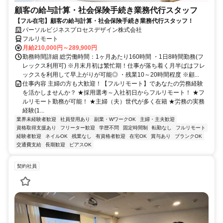
顧客の給与計算・社会保険手続き業務代行スタッフ
【フル在宅】顧客の給与計算・社会保険手続き業務代行スタッフ！
パーソルビジネスプロセスデザイン株式会社
フルリモート
月給210,000円～289,900円
勤務時間詳細 総労働時間：1ヶ月あたり160時間 ・1日8時間勤務(フ
レックス利用可) ※月末月初は繁忙期！仕事が落ち着く月半ばはフレ
ックスを利用して早上がりが可能◎ ・残業10～20時間程度 ※顧...
仕事内容 主婦の方も大歓迎！【フルリモート】であなたの労務経験
を活かしませんか？ ★採用選考～入社初日からフルリモート！ ★フ
ルリモート勤務が可能！ ★主婦（夫）世代が多く在籍 ★労務の実務
経験(1...
業界未経験者歓迎
社員登用あり
副業・WワークOK
主婦・主夫歓迎
資格取得支援あり
フリーター歓迎
学歴不問
固定時間制
転勤なし
フルリモート
経験者歓迎
ネイルOK
残業なし
有資格者歓迎
在宅OK
賞与あり
ブランクOK
交通費支給
長期歓迎
ピアスOK
契約社員