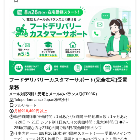
フードデリバリーカスタマーサポート(完全在宅)受電
業務
メール対応5割！受電とメールのバランス◎(TP03R)
Teleperformance Japan株式会社
フルリモート
月給218,400円以上
勤務時間詳細 実働時間：1日あたり8時間 平均勤務日数：1ヶ月あた
り20日 〜 21日 シフト制 1日あたりの実働時間：最大8時間/日 ◆7～
25時(可能な方は27時)の間で週5日/実働8時間のシフ...
仕事内容 ━━ 📅8月26日(水)在宅勤務スタート！━━ 受電がメインで
すが、メール対応も約半分！ 電話とメールのバランスよく働けるカ