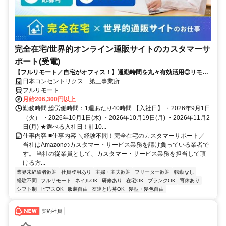
完全在宅/世界的オンライン通販サイトのカスタマーサ
ポート(受電)
【フルリモート／自宅がオフィス！】通勤時間を丸々有効活用◎リモー
ト研修・フォロー充実で在宅でも安心★セールス要素一切なし！
日本コンセントリクス 第三事業所
フルリモート
月給206,300円以上
勤務時間 総労働時間：1週あたり40時間 【入社日】 ・2026年9月1日
（火） ・2026年10月1日(木) ・2026年10月19日(月) ・2026年11月2
日(月) ★選べる入社日！計10...
仕事内容 ■仕事内容 ＼経験不問！完全在宅のカスタマーサポート／
当社はAmazonのカスタマー・サービス業務を請け負っている業者で
す。 当社の従業員として、カスタマー・サービス業務を担当して頂
ける方...
業界未経験者歓迎
社員登用あり
主婦・主夫歓迎
フリーター歓迎
転勤なし
経験不問
フルリモート
ネイルOK
研修あり
在宅OK
ブランクOK
育休あり
シフト制
ピアスOK
服装自由
友達と応募OK
髪型・髪色自由
契約社員