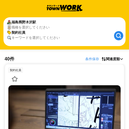
福島県
野木沢駅
職種を選択してください
契約社員
キーワードを選択してください
40件
条件保存
関連度順
契約社員