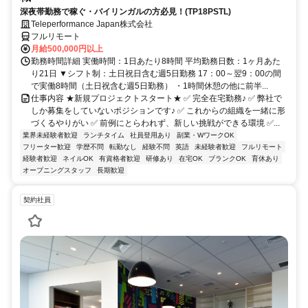
深夜帯勤務で稼ぐ・バイリンガルの方必見！(TP18PSTL)
Teleperformance Japan株式会社
フルリモート
月給500,000円以上
勤務時間詳細 実働時間：1日あたり8時間 平均勤務日数：1ヶ月あた
り21日 ▼シフト制：土日祝日含む週5日勤務 17：00～翌9：00の間
で実働8時間（土日祝含む週5日勤務） ・1時間休憩の他に前半...
仕事内容 ★新規プロジェクトスタート★ ✅ 完全在宅勤務♪ ✅ 弊社で
しか募集をしていないポジションです♪ ✅ これからの組織を一緒に形
づくるやりがい ✅ 前例にとらわれず、新しい挑戦ができる環境 ✅...
業界未経験者歓迎
ランチタイム
社員登用あり
副業・WワークOK
フリーター歓迎
学歴不問
転勤なし
経験不問
英語
未経験者歓迎
フルリモート
経験者歓迎
ネイルOK
有資格者歓迎
研修あり
在宅OK
ブランクOK
育休あり
オープニングスタッフ
長期歓迎
契約社員