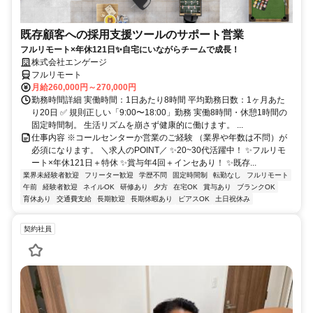
既存顧客への採用支援ツールのサポート営業
フルリモート×年休121日✨自宅にいながらチームで成長！
株式会社エンゲージ
フルリモート
月給260,000円～270,000円
勤務時間詳細 実働時間：1日あたり8時間 平均勤務日数：1ヶ月あた
り20日 ✅ 規則正しい「9:00〜18:00」勤務 実働8時間・休憩1時間の
固定時間制。 生活リズムを崩さず健康的に働けます。 ...
仕事内容 ※コールセンターか営業のご経験 （業界や年数は不問）が
必須になります。 ＼求人のPOINT／ ✨20~30代活躍中！ ✨フルリモ
ート×年休121日＋特休 ✨賞与年4回＋インセあり！ ✨既存...
業界未経験者歓迎
フリーター歓迎
学歴不問
固定時間制
転勤なし
フルリモート
午前
経験者歓迎
ネイルOK
研修あり
夕方
在宅OK
賞与あり
ブランクOK
育休あり
交通費支給
長期歓迎
長期休暇あり
ピアスOK
土日祝休み
契約社員