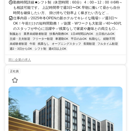
勤務時間詳細 ■シフト制（休憩時間：60分） 4：00～12：00 ※6時～
も相談可能です。 上記時間帯で週3日〜OK 早朝に働いて昼から自分
時間を確保したい方、 掛け持ちで効率よく稼ぎたい方など ...
仕事内容 ✅2025年冬OPENの新ホテルでキレイな職場✨ ✅週3日〜
OK！午前だけの短時間勤務！ ✅副業・Wワークも大歓迎 ✅40〜60代
のスタッフが中心に活躍中 ✅残業なしで家庭や趣味との両立も◎...
制服あり
業界未経験者歓迎
扶養内勤務OK
1日4時間以内OK
土日祝のみOK
主婦・主夫歓迎
フリーター歓迎
車通勤OK
平日のみOK
転勤なし
経験不問
未経験者歓迎
午前
残業なし
オープニングスタッフ
長期歓迎
フルタイム歓迎
週2・3日からOK
シフト制
週4日以上OK
同じ企業の求人
正社員