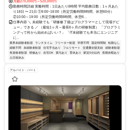
月給270,000円～520,000円
勤務時間詳細 実働時間：1日あたり8時間 平均勤務日数：1ヶ月あた
り18日 〜 21日 ①9:00~18:00（所定労働時間8時間、休憩60分）
②10:00～19:00（所定労働時間8時間、休憩6...
仕事内容 ＼ 未経験でも「研修修了後はプログラマーとして現場デビ
ュー」できる ／ （最短1ヶ月～最長6ヶ月の研修制度） 「プログラミ
ングって何から始めればいい？」 「IT未経験でも本当にエンジニア
に...
業界未経験者歓迎
ランチタイム
フリーター歓迎
学歴不問
固定時間制
転勤なし
経験不問
未経験者歓迎
住宅手当あり
フルリモート
交通費全額支給
経験者歓迎
有資格者歓迎
研修あり
在宅OK
賞与あり
育休あり
駅近5分以内
長期休暇あり
土日祝休み
アルバイト・パート