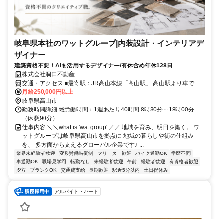
岐阜県本社のワットグループ|内装設計・インテリアデ
ザイナー
建築資格不要！AIを活用するデザイナー/有休含め年休128日
株式会社洞口不動産
交通・アクセス ■最寄駅：JR高山本線「高山駅」 高山駅より車で約3
分 自動車通勤可能（駐車場あり）
月給250,000円以上
岐阜県高山市
勤務時間詳細 総労働時間：1週あたり40時間 8時30分～18時00分
（休憩90分）
仕事内容 ＼＼what is 'wat group' ／／ 地域を育み、明日を築く。 ワ
ットグループは岐阜県高山市を拠点に 地域の暮らしや街の仕組み
を、 多方面から支えるグローバル企業です♪ ...
業界未経験者歓迎
変形労働時間制
フリーター歓迎
バイク通勤OK
学歴不問
車通勤OK
職場見学可
転勤なし
未経験者歓迎
午前
経験者歓迎
有資格者歓迎
夕方
ブランクOK
交通費支給
長期歓迎
駅近5分以内
土日祝休み
アルバイト・パート