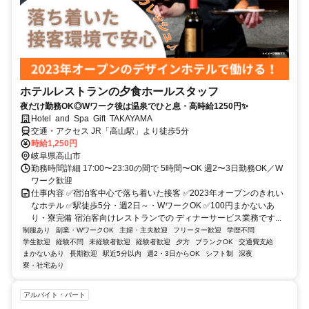
ホテルレストランの夕食ホールスタッフ
夜だけ勤務OK◎Wワーク後は温泉でひと息・高時給1250円✨
Hotel and Spa Gift TAKAYAMA
交通・アクセス JR「高山駅」より徒歩5分
時給1,250円
岐阜県高山市
勤務時間詳細 17:00〜23:30の間で 5時間〜OK 週2〜3日勤務OK／W
ワーク歓迎
仕事内容 ✅宿泊客中心で落ち着いた接客 ✅2023年オープンのきれい
なホテル ✅駅徒歩5分・週2日～・WワークOK ✅100円まかないあ
り・寮完備 宿泊客向けレストランでの ディナーサービス業務です...
制服あり
副業・WワークOK
主婦・主夫歓迎
フリーター歓迎
学歴不問
学生歓迎
経験不問
未経験者歓迎
経験者歓迎
夕方
ブランクOK
交通費支給
まかないあり
長期歓迎
駅近5分以内
週2・3日からOK
シフト制
深夜
寮・社宅あり
アルバイト・パート