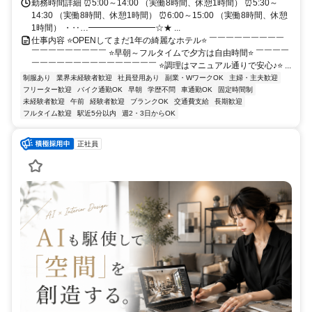
勤務時間詳細 ⏰5:00～14:00 （実働8時間、休憩1時間） ⏰5:30～
14:30 （実働8時間、休憩1時間） ⏰6:00～15:00 （実働8時間、休憩
1時間） ・‥…━━━━━━━━☆★ ...
仕事内容 ⭐OPENしてまだ1年の綺麗なホテル⭐ ￣￣￣￣￣￣￣￣￣
￣￣￣￣￣￣￣￣￣ ⭐早朝～フルタイムで夕方は自由時間⭐ ￣￣￣￣
￣￣￣￣￣￣￣￣￣￣￣￣￣￣￣ ⭐調理はマニュアル通りで安心♪⭐ ...
制服あり
業界未経験者歓迎
社員登用あり
副業・WワークOK
主婦・主夫歓迎
フリーター歓迎
バイク通勤OK
早朝
学歴不問
車通勤OK
固定時間制
未経験者歓迎
午前
経験者歓迎
ブランクOK
交通費支給
長期歓迎
フルタイム歓迎
駅近5分以内
週2・3日からOK
正社員