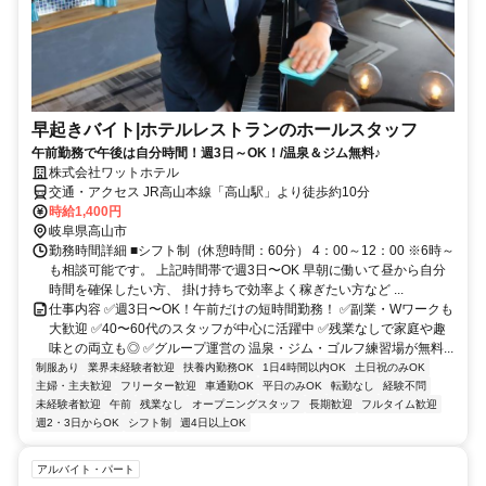
早起きバイト|ホテルレストランのホールスタッフ
午前勤務で午後は自分時間！週3日～OK！/温泉＆ジム無料♪
株式会社ワットホテル
交通・アクセス JR高山本線「高山駅」より徒歩約10分
時給1,400円
岐阜県高山市
勤務時間詳細 ■シフト制（休憩時間：60分） 4：00～12：00 ※6時～
も相談可能です。 上記時間帯で週3日〜OK 早朝に働いて昼から自分
時間を確保したい方、 掛け持ちで効率よく稼ぎたい方など ...
仕事内容 ✅週3日〜OK！午前だけの短時間勤務！ ✅副業・Wワークも
大歓迎 ✅40〜60代のスタッフが中心に活躍中 ✅残業なしで家庭や趣
味との両立も◎ ✅グループ運営の 温泉・ジム・ゴルフ練習場が無料...
制服あり
業界未経験者歓迎
扶養内勤務OK
1日4時間以内OK
土日祝のみOK
主婦・主夫歓迎
フリーター歓迎
車通勤OK
平日のみOK
転勤なし
経験不問
未経験者歓迎
午前
残業なし
オープニングスタッフ
長期歓迎
フルタイム歓迎
週2・3日からOK
シフト制
週4日以上OK
アルバイト・パート