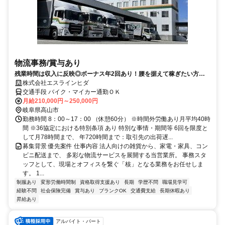
物流事務/賞与あり
残業時間は収入に反映◎ボーナス年2回あり！腰を据えて稼ぎたい方に
選ばれています！
株式会社エスラインヒダ
交通手段 バイク・マイカー通勤ＯＫ
月給210,000円～250,000円
岐阜県高山市
勤務時間 8：00～17：00 （休憩60分） ※時間外労働あり月平均40時
間 ※36協定における特別条項 あり 特別な事情・期間等 6回を限度と
して月78時間まで、 年720時間まで：取引先の出荷遅...
募集背景 優先案件 仕事内容 法人向けの雑貨から、家電・家具、コン
ビニ配送まで、 多彩な物流サービスを展開する当営業所。 事務スタ
ッフとして、現場とオフィスを繋ぐ「核」となる業務をお任せしま
す。 1...
制服あり
変形労働時間制
資格取得支援あり
長期
学歴不問
職場見学可
経験不問
社会保険完備
賞与あり
ブランクOK
交通費支給
長期休暇あり
昇給あり
アルバイト・パート