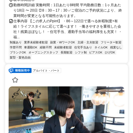
勤務時間詳細 実働時間：1日あたり8時間 平均勤務日数：1ヶ月あた
り18日 〜 20日 ⏰8：30～17：30 ✅ご宿泊のご予約状況により、 終
業時間が変更となる可能性があります。
仕事内容 【この求人のPpint】 ・86～122日で選べる休暇制度+有
給！ライフスタイルに応じて選べます！ ・働きやすさを重視した会
社！残業ほぼなし！ ・住宅手当、通勤手当等の福利厚生も充実！ ・
福...
制服あり
業界未経験者歓迎
副業・WワークOK
主婦・主夫歓迎
フリーター歓迎
学歴不問
車通勤OK
経験不問
未経験者歓迎
住宅手当あり
ネイルOK
残業なし
ブランクOK
オープニングスタッフ
長期歓迎
シフト制
ピアスOK
ひげOK
髪型・髪色自由
アルバイト・パート