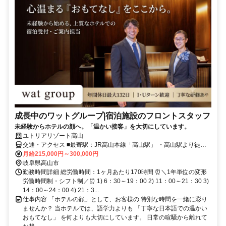
成長中のワットグループ|宿泊施設のフロントスタッフ
未経験からホテルの顔へ。「温かい接客」を大切にしています。
ユトリアリゾート高山
交通・アクセス ■最寄駅：JR高山本線「高山駅」 ・高山駅より徒歩
約10分 ・自動車通勤可（駐車場あり）
月給215,000円～300,000円
岐阜県高山市
勤務時間詳細 総労働時間：1ヶ月あたり170時間 ⏰＼1年単位の変形
労働時間制・シフト制／⏰ 1) 6：30～19：00 2) 11：00～21：30 3)
14：00～24：00 4) 21：3...
仕事内容 「ホテルの顔」として、お客様の 特別な時間を一緒に彩り
ませんか？ 当ホテルでは、語学力よりも 「丁寧な日本語での温かい
おもてなし」 を何よりも大切にしています。 日常の喧騒から離れて