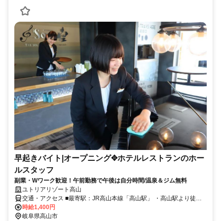
早起きバイト|オープニング✥ホテルレストランのホー
ルスタッフ
副業・Wワーク歓迎！午前勤務で午後は自分時間/温泉＆ジム無料
ユトリアリゾート高山
交通・アクセス ■最寄駅：JR高山本線「高山駅」 ・高山駅より徒歩
約10分 ・自動車通勤可（駐車場あり）
時給1,400円
岐阜県高山市