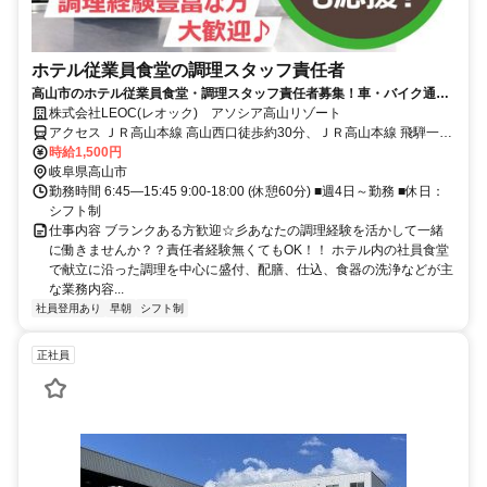
ホテル従業員食堂の調理スタッフ責任者
高山市のホテル従業員食堂・調理スタッフ責任者募集！車・バイク通勤
可！！
株式会社LEOC(レオック) アソシア高山リゾート
アクセス ＪＲ高山本線 高山西口徒歩約30分、ＪＲ高山本線 飛騨一ノ
宮徒歩約93分、ＪＲ高山本線 上枝徒歩約90分 ＪＲ高山本線 高山駅よ
時給1,500円
り車で８分
岐阜県高山市
勤務時間 6:45―15:45 9:00-18:00 (休憩60分) ■週4日～勤務 ■休日：
シフト制
仕事内容 ブランクある方歓迎☆彡あなたの調理経験を活かして一緒
に働きませんか？？責任者経験無くてもOK！！ ホテル内の社員食堂
で献立に沿った調理を中心に盛付、配膳、仕込、食器の洗浄などが主
な業務内容...
社員登用あり
早朝
シフト制
正社員