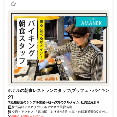
ホテルの朝食レストランスタッフ(ブッフェ・バイキン
グ)
未経験歓迎のシンプル業務✨朝～夕方のフルタイム♪社員登用あり
株式会社アマネク/ホテルアマネク飛騨高山
交通・アクセス 「高山駅」より徒歩3分 ※車・自転車通勤OK ※ガソ
リン代一部支給 ※無料駐車場アリ
時給1,250円～1,400円