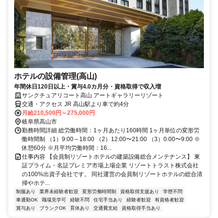
ホテルの設備管理(高山)
年間休日120日以上・賞与4.0カ月分・資格取得で収入増
サンクチュアリコート高山 アートギャラリーリゾート
交通・アクセス JR 高山駅より車で約4分
月給210,500円～275,000円
岐阜県高山市
勤務時間詳細 総労働時間：1ヶ月あたり160時間 1ヶ月単位の変形労
働時間制 （1）9:00～18:00 （2）12:00〜21:00 （3）0:00〜9:00 ※
休憩60分 ※月平均労働時間：16...
仕事内容 【会員制リゾートホテルの建築設備総合メンテナンス】 東
証プライム・名証プレミア市場上場企業 リゾートトラスト株式会社
の100%出資子会社です。 同社運営の会員制リゾートホテルの総合清
掃やホテ...
制服あり
業界未経験者歓迎
変形労働時間制
資格取得支援あり
学歴不問
車通勤OK
職場見学可
経験不問
住宅手当あり
経験者歓迎
有資格者歓迎
賞与あり
ブランクOK
育休あり
交通費支給
資格取得手当あり