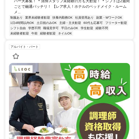
バー大募集！ ＊清掃スタッフ未経験の方も大歓迎！ ＊シフトは2週間
ごとで融通バッチリ！ 【レア求人！ホテルのベッドメイク・ルーム
メ...
制服あり
業界未経験者歓迎
扶養内勤務OK
社員登用あり
副業・WワークOK
1日4時間以内OK
土日祝のみOK
主婦・主夫歓迎
60代も応募可
フリーター歓迎
シフト自由
学歴不問
職場見学可
平日のみOK
学生歓迎
経験不問
未経験者歓迎
午前
経験者歓迎
ネイルOK
アルバイト・パート