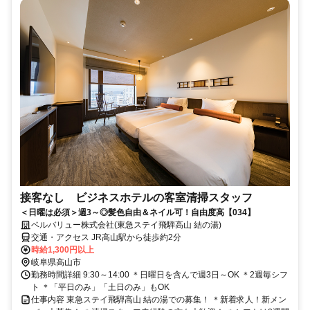
接客なし ビジネスホテルの客室清掃スタッフ
＜日曜は必須＞週3～◎髪色自由＆ネイル可！自由度高【034】
ベルバリュー株式会社(東急ステイ飛騨高山 結の湯)
交通・アクセス JR高山駅から徒歩約2分
時給1,300円以上
岐阜県高山市
勤務時間詳細 9:30～14:00 ＊日曜日を含んで週3日～OK ＊2週毎シフ
ト ＊「平日のみ」「土日のみ」もOK
仕事内容 東急ステイ飛騨高山 結の湯での募集！ ＊新着求人！新メン