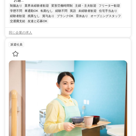
お越...
制服あり
業界未経験者歓迎
変形労働時間制
主婦・主夫歓迎
フリーター歓迎
学歴不問
車通勤OK
転勤なし
経験不問
英語
未経験者歓迎
住宅手当あり
経験者歓迎
残業なし
賞与あり
ブランクOK
育休あり
オープニングスタッフ
交通費支給
友達と応募OK
同じ企業の求人
派遣社員