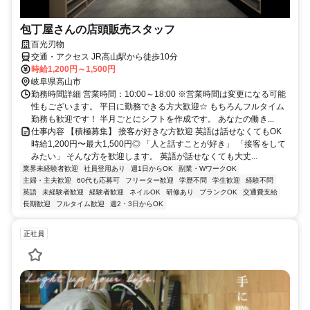
包丁屋さんの店頭販売スタッフ
百光刃物
交通・アクセス JR高山駅から徒歩10分
時給1,200円～1,500円
岐阜県高山市
勤務時間詳細 営業時間：10:00～18:00 ※営業時間は変更になる可能
性もございます。 平日に勤務できる方大歓迎☆ もちろんフルタイム
勤務も歓迎です！ 半月ごとにシフトを作成です。 あなたの働き...
仕事内容 【積極募集】 接客が好きな方歓迎 英語は話せなくてもOK
時給1,200円〜最大1,500円◎ 「人と話すことが好き」 「接客をして
みたい」 そんな方を歓迎します。 英語が話せなくても大丈...
業界未経験者歓迎
社員登用あり
週1日からOK
副業・WワークOK
主婦・主夫歓迎
60代も応募可
フリーター歓迎
学歴不問
学生歓迎
経験不問
英語
未経験者歓迎
経験者歓迎
ネイルOK
研修あり
ブランクOK
交通費支給
長期歓迎
フルタイム歓迎
週2・3日からOK
正社員