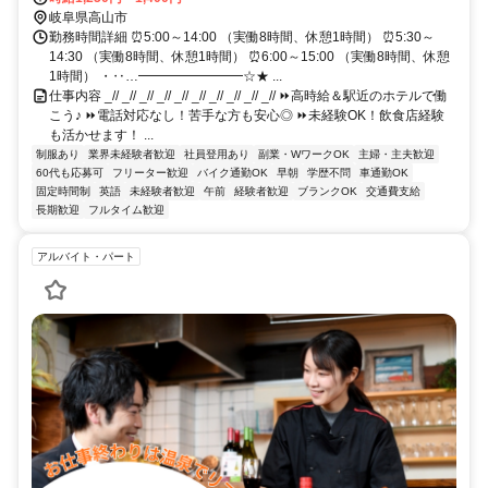
岐阜県高山市
勤務時間詳細 ⏰5:00～14:00 （実働8時間、休憩1時間） ⏰5:30～
14:30 （実働8時間、休憩1時間） ⏰6:00～15:00 （実働8時間、休憩
1時間） ・‥…━━━━━━━━☆★ ...
仕事内容 _// _// _// _// _// _// _// _// _// _// ⏩高時給＆駅近のホテルで働
こう♪ ⏩電話対応なし！苦手な方も安心◎ ⏩未経験OK！飲食店経験
も活かせます！ ...
制服あり
業界未経験者歓迎
社員登用あり
副業・WワークOK
主婦・主夫歓迎
60代も応募可
フリーター歓迎
バイク通勤OK
早朝
学歴不問
車通勤OK
固定時間制
英語
未経験者歓迎
午前
経験者歓迎
ブランクOK
交通費支給
長期歓迎
フルタイム歓迎
アルバイト・パート