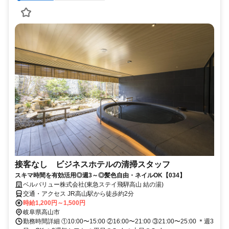
接客なし ビジネスホテルの清掃スタッフ
スキマ時間を有効活用◎週3～◎髪色自由・ネイルOK【034】
ベルバリュー株式会社(東急ステイ飛騨高山 結の湯)
交通・アクセス JR高山駅から徒歩約2分
時給1,200円～1,500円
岐阜県高山市
勤務時間詳細 ①10:00〜15:00 ②16:00〜21:00 ③21:00〜25:00 ＊週3