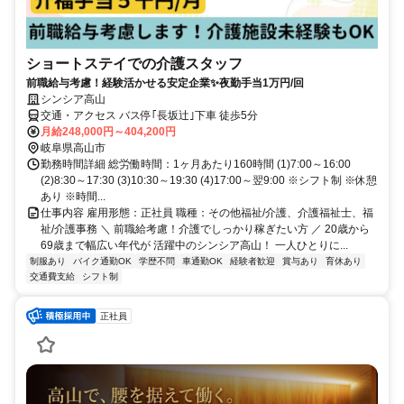
ショートステイでの介護スタッフ
前職給与考慮！経験活かせる安定企業✨️夜勤手当1万円/回
シンシア高山
交通・アクセス バス停｢長坂辻｣下車 徒歩5分
月給248,000円～404,200円
岐阜県高山市
勤務時間詳細 総労働時間：1ヶ月あたり160時間 (1)7:00～16:00
(2)8:30～17:30 (3)10:30～19:30 (4)17:00～翌9:00 ※シフト制 ※休憩
あり ※時間...
仕事内容 雇用形態：正社員 職種：その他福祉/介護、介護福祉士、福
祉/介護事務 ＼ 前職給考慮！介護でしっかり稼ぎたい方 ／ 20歳から
69歳まで幅広い年代が 活躍中のシンシア高山！ 一人ひとりに...
制服あり
バイク通勤OK
学歴不問
車通勤OK
経験者歓迎
賞与あり
育休あり
交通費支給
シフト制
正社員