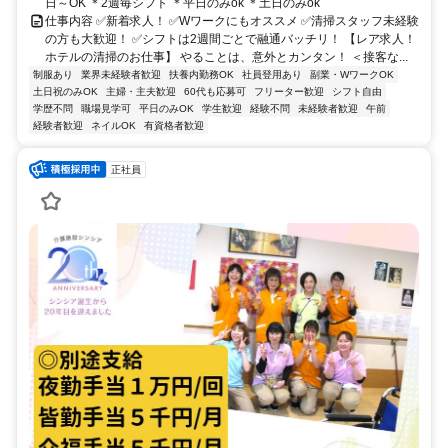
日～OK ＊2週毎シフト ＊平日のみok ＊土日のみok
仕事内容 ✅新着求人！ ✅Wワークにもオススメ ✅清掃スタッフ未経験
の方も大歓迎！ ✅シフトは2週間ごとで融通バッチリ！ 【レア求人！
ホテルの清掃のお仕事】 やることは、意外とカンタン！ ＜接客な...
制服あり
業界未経験者歓迎
扶養内勤務OK
社員登用あり
副業・WワークOK
土日祝のみOK
主婦・主夫歓迎
60代も応募可
フリーター歓迎
シフト自由
学歴不問
職場見学可
平日のみOK
学生歓迎
経験不問
未経験者歓迎
午前
経験者歓迎
ネイルOK
有資格者歓迎
正社員