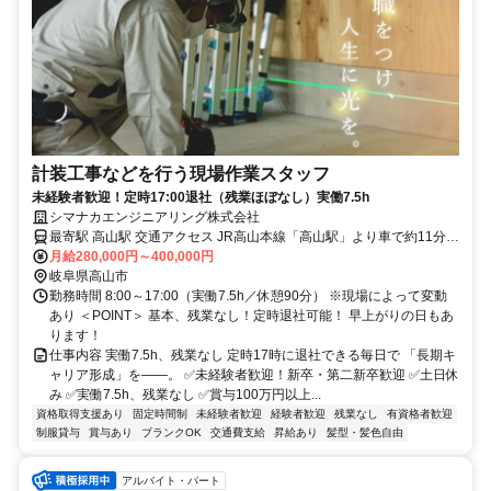
計装工事などを行う現場作業スタッフ
未経験者歓迎！定時17:00退社（残業ほぼなし）実働7.5h
シマナカエンジニアリング株式会社
最寄駅 高山駅 交通アクセス JR高山本線「高山駅」より車で約11分
※上記は本社までのアクセスです。 【実際の現場】 高山市内、飛騨
月給280,000円～400,000円
地区がメインです。 【出張あり】 エリアは全国各地！北海道～沖縄
岐阜県高山市
勤務時間 8:00～17:00（実働7.5h／休憩90分） ※現場によって変動
県まで！ 1年の半分以上が出張になります。
あり ＜POINT＞ 基本、残業なし！定時退社可能！ 早上がりの日もあ
ります！
仕事内容 実働7.5h、残業なし 定時17時に退社できる毎日で 「長期キ
ャリア形成」を――。 ✅未経験者歓迎！新卒・第二新卒歓迎 ✅土日休
み ✅実働7.5h、残業なし ✅賞与100万円以上...
資格取得支援あり
固定時間制
未経験者歓迎
経験者歓迎
残業なし
有資格者歓迎
制服貸与
賞与あり
ブランクOK
交通費支給
昇給あり
髪型・髪色自由
アルバイト・パート