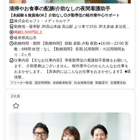
清掃やお食事の配膳/介助なしの夜間看護助手
【未経験＆無資格OK】介助なし◎夕勤専従の軽作業中心サポート
株式会社ルフト・メディカルケア
勤務地・最寄駅 JR高山本線 高山駅 より車で15分 JR太多線 多治見駅
※車・バイク通勤OK！(無料駐車場完備)
時給1,500円以上
岐阜県高山市
勤務時間・期間 【勤務時間】 朝勤 昼勤 夕勤 夜勤 ●16:00～22:00 実
働：6時間 休憩：なし 【勤務期間】 長期 試用期間：※試用期間あ
り：2ヶ月
仕事内容 【主なお仕事内容】 準夜勤専従の看護助手業務をお願いし
ます。 介助業務はございません。 軽作業中心のかんたんなお仕事を
おまかせします。 【具体的にはこんなお仕事をおまかせします】 ■環
境整...
フリーター歓迎
固定時間制
未経験者歓迎
社会保険完備
制服貸与
交通費支給
正社員