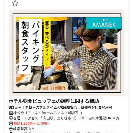
ホテル朝食ビュッフェの調理に関する補助
週3日～！早朝～のフルタイム⭐未経験安心→研修有✨社員登用可
株式会社アマネク/ホテルアマネク飛騨高山
交通・アクセス 「高山駅」より徒歩3分 ※車・自転車通勤OK ※ガソ
リン代一部支給 ※無料駐車場アリ
時給1,250円～1,400円
岐阜県高山市