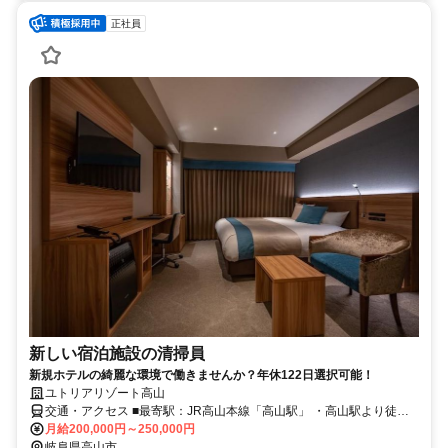
正社員
新しい宿泊施設の清掃員
新規ホテルの綺麗な環境で働きませんか？年休122日選択可能！
ユトリアリゾート高山
交通・アクセス ■最寄駅：JR高山本線「高山駅」 ・高山駅より徒歩
約10分 ・自動車通勤可（駐車場あり）
月給200,000円～250,000円
岐阜県高山市