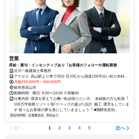
営業
昇給・賞与・インセンティブあり︕お客様のフォローや運転業務
荘川一級建築士事務所
アクセス: ⾼⼭駅より⾞で30分 荘川ICから国道158号沿い松の⽊峠近
く 東海北陸⾃動⾞道松の⽊パーキング近く ※⾞通勤が便利です
月給250,000円～300,000円
岐阜県高山市
勤務時間・曜日: 9:00〜18:00 ※実働8h
仕事内容: 環境を変えて⼼機⼀転頑張りたい⽅、 未経験の⽅も歓迎︕
100万坪規模リゾート地｢ケベックの森｣の 設計･施⼯･運営をしていま
す 様々なお客様の夢を形にしていきましょう︕ ■⾶騨⾼原別...
固定時間制
交通費支給
昇給あり
前へ
次へ
1
2
3
4
5