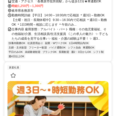
交通・アクセス 「各務原市役所前駅」から徒歩12分★車通勤OK
時給1,250円～1,300円
岐阜県各務原市
勤務時間詳細 【平日】 14:00～18:00内で応相談 ＊週3日～勤務OK
【土曜・祝日・長期休暇中】 9:30～16:30内で応相談 ＊週3日～勤務
OK ＊1日3時間～相談に応じます ＊午前のみ...
仕事内容 雇用形態：アルバイト・パート 職種：その他児童福祉、そ
の他福祉/介護、生活相談員/生活支援員 《この求人の魅力》 ✨ 子ども
たちの成長を見守る仕事♪ ✨ 福祉・介護の経験は不要！ ✨ 週3...
扶養内勤務OK
社員登用あり
副業・WワークOK
1日4時間以内OK
主婦・主夫歓迎
フリーター歓迎
バイク通勤OK
シフト自由
車通勤OK
平日のみOK
未経験者歓迎
ブランクOK
長期歓迎
週2・3日からOK
シフト制
週4日以上OK
派遣社員