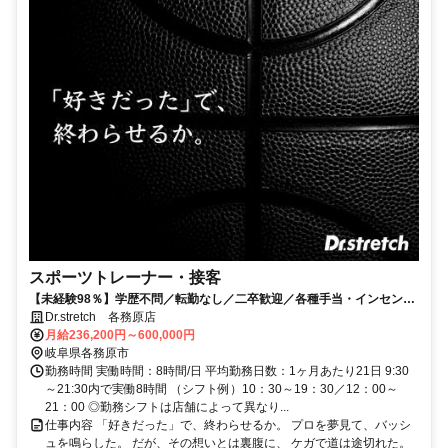
スポーツトレーナー・接客
【未経験98％】学歴不問／転勤なし／二卒歓迎／各種手当・インセン充
実／キャリアは挙手制／プロに帯同可
Dr.stretch 各務原店
月給236,200円～600,000円
岐阜県各務原市
勤務時間 実働時間：8時間/日 平均勤務日数：1ヶ月あたり21日 9:30
～21:30内で実働8時間 （シフト例）10：30～19：30／12：00～
21：00 ◎勤務シフトは店舗によって異なり...
仕事内容 「好きだった」で、終わらせるか。 プロを夢見て、バッシ
ュを鳴らした。 だが、その想いとは裏腹に、 ケガで道は途切れた。