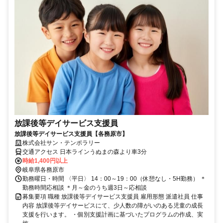
放課後等デイサービス支援員
放課後等デイサービス支援員【各務原市】
株式会社サン・テンポラリー
交通アクセス 日本ラインうぬまの森より車3分
時給1,400円以上
岐阜県各務原市
勤務曜日・時間 〈平日〉 14：00～19：00（休憩なし・5H勤務） ＊
勤務時間応相談 ＊月～金のうち週3日～応相談
募集要項 職種 放課後等デイサービス支援員 雇用形態 派遣社員 仕事
内容 放課後等デイサービスにて、少人数の障がいのある児童の成長
支援を行います。 ・個別支援計画に基づいたプログラムの作成、実