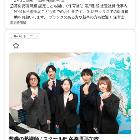
2～3日勤務 ＊勤務時間応相談
募集要項 職種 認定こども園にて保育補助 雇用形態 派遣社員 仕事内
容 保育所型認定こども園でのお仕事です。 乳幼児クラスでの保育補
助をお願いします。 ブランクのある方や新卒の方も歓迎！ 保育士...
固定時間制
アルバイト・パート
数学の塾講師 / スクールIE 各務原那加校