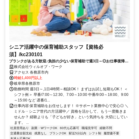
シニア活躍中の保育補助スタッフ【資格必
須】/kc230101
ブランクがある方歓迎♪負担の少ない保育補助で週3日～◎お仕事復帰し
ませんか？書き物・ピアノ・保護者対応もありません！
株式会社ウィルオブ・ワーク
アクセス 各務原市内
時給1,400円以上
岐阜県各務原市
勤務時間 週3日～,1日4時間～相談OK！ まずはお試し短期もOK！ ＜
シフト例＞ 早番/7:00～12:30、7:00～10:00 中番/9:00～18:00、9:00
～15:00 など 遅番/1...
仕事内容 保育補助をお任せします！ ※サポート業務中心で安心◎ ＼
ミドル・シニア世代の方活躍中／ 資格を活かして、もう一度働きま
せんか？ 経験よりも「子どもが好き」という気持ちを 大切にしてい
ます。 ...
社員登用あり
副業・WワークOK
60代も応募可
職場見学可
経験不問
交通費全額支給
残業なし
ブランクOK
駅近5分以内
シフト制
履歴書不要
友達と応募OK