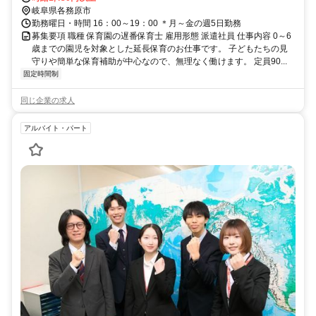
岐阜県各務原市
勤務曜日・時間 16：00～19：00 ＊月～金の週5日勤務
募集要項 職種 保育園の遅番保育士 雇用形態 派遣社員 仕事内容 0～6
歳までの園児を対象とした延長保育のお仕事です。 子どもたちの見
守りや簡単な保育補助が中心なので、無理なく働けます。 定員90...
固定時間制
同じ企業の求人
アルバイト・パート