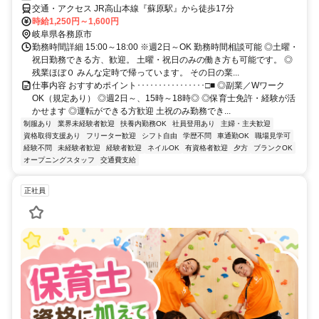
交通・アクセス JR高山本線『蘇原駅』から徒歩17分
時給1,250円～1,600円
岐阜県各務原市
勤務時間詳細 15:00～18:00 ※週2日～OK 勤務時間相談可能 ◎土曜・
祝日勤務できる方、歓迎。 土曜・祝日のみの働き方も可能です。 ◎
残業ほぼ０ みんな定時で帰っています。 その日の業...
仕事内容 おすすめポイント････････････････□■ ◎副業／Wワーク
OK（規定あり） ◎週2日～、15時～18時◎ ◎保育士免許・経験が活
かせます ◎運転ができる方歓迎 土祝のみ勤務でき...
制服あり
業界未経験者歓迎
扶養内勤務OK
社員登用あり
主婦・主夫歓迎
資格取得支援あり
フリーター歓迎
シフト自由
学歴不問
車通勤OK
職場見学可
経験不問
未経験者歓迎
経験者歓迎
ネイルOK
有資格者歓迎
夕方
ブランクOK
オープニングスタッフ
交通費支給
正社員