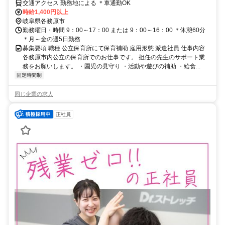
交通アクセス 勤務地による ＊車通勤OK
時給1,400円以上
岐阜県各務原市
勤務曜日・時間 9：00～17：00 または 9：00～16：00 ＊休憩60分
＊月～金の週5日勤務
募集要項 職種 公立保育所にて保育補助 雇用形態 派遣社員 仕事内容
各務原市内公立の保育所でのお仕事です。 担任の先生のサポート業
務をお願いします。 ・園児の見守り ・活動や遊びの補助 ・給食...
固定時間制
同じ企業の求人
正社員