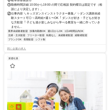
岐阜県各務原市
勤務時間詳細 10:00から19:00 の間で応相談 契約曜日は固定です（相
談により決定します）。
仕事内容 ＼キッズダンスインストラクター募集／ ✨ダンス講師未経
験スタート可◎ ✨⾼時給×週１〜OK︕ ダンスが好き・⼦どもが好き
な⽅歓迎︕ ⼦ども達が楽しみながら学べる教室を⼀緒に作っていき
ません...
業界未経験者歓迎
扶養内勤務OK
週1日からOK
1日4時間以内OK
主婦・主夫歓迎
フリーター歓迎
転勤なし
未経験者歓迎
経験者歓迎
ブランクOK
長期歓迎
シフト制
同じ企業の求人
派遣社員