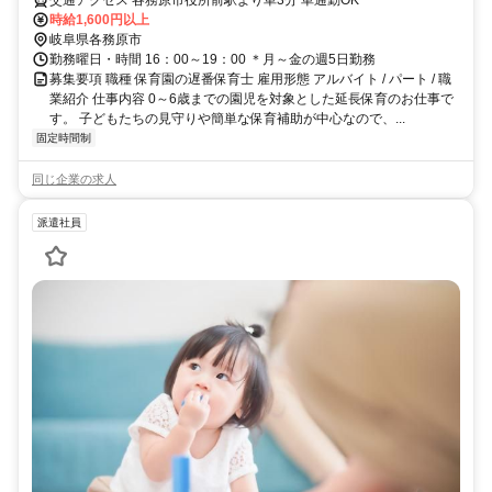
交通アクセス 各務原市役所前駅より車3分 車通勤OK
時給1,600円以上
岐阜県各務原市
勤務曜日・時間 16：00～19：00 ＊月～金の週5日勤務
募集要項 職種 保育園の遅番保育士 雇用形態 アルバイト / パート / 職
業紹介 仕事内容 0～6歳までの園児を対象とした延長保育のお仕事で
す。 子どもたちの見守りや簡単な保育補助が中心なので、...
固定時間制
同じ企業の求人
派遣社員