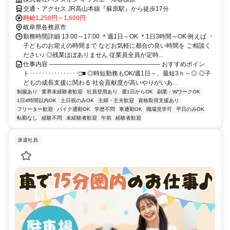
交通・アクセス JR高山本線『蘇原駅』から徒歩17分
時給1,250円～1,600円
岐阜県各務原市
勤務時間詳細 13:00～17:00 ＊週1日～OK ＊1日3時間～OK 例えば ・
子どものお迎えの時間まで などお気軽に都合の良い時間を ご相談く
ださい♪ ◎残業ほぼありません 従業員全員が定時...
仕事内容 ―――――――――――――――――― おすすめポイン
ト････････････････□■ ◎時短勤務もOK/週1日～、最短3ｈ～◎ ◎子
どもの成長支援に関わる 社会貢献度が高いやりがいあ...
制服あり
業界未経験者歓迎
社員登用あり
週1日からOK
副業・WワークOK
1日4時間以内OK
土日祝のみOK
主婦・主夫歓迎
資格取得支援あり
フリーター歓迎
バイク通勤OK
学歴不問
車通勤OK
職場見学可
平日のみOK
転勤なし
経験不問
未経験者歓迎
午前
経験者歓迎
派遣社員