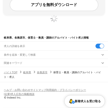
アプリを無料ダウンロード
岐阜県、各務原市、保育士・教員・講師のアルバイト・バイト求人情報
求人の詳細を表示
条件を追加・変更して検索
市区町村を追加・変更
関連キーワード
岐阜県 保育士・教員・講師 各務原求人
岐阜県 各務原市 塾講師
岐阜県
駅を追加・変更
バイトTOP
岐阜県
各務原市
保育士・教員・講師のアルバイト・バイ
岐阜県 各務原市 保健師と
岐阜県 各務原市 学童保育
岐阜県
すべて
ト・求人
岐阜県 各務原市 個別指導塾講師
岐阜市
大垣市
高山市
多治見市
関市
中津川市
美濃市
瑞浪市
羽島市
恵那市
職種を追加・変更
JR中央本線(名古屋～塩尻)
美濃加茂市
土岐市
各務原市
可児市
山県市
瑞穂市
飛騨市
本巣市
郡上市
下呂市
古虎渓駅
多治見駅
土岐市駅
瑞浪駅
釜戸駅
武並駅
恵那駅
美乃坂本駅
中津川駅
飲食・フードサービス
海津市
羽島郡
養老郡
不破郡
安八郡
揖斐郡
本巣郡
加茂郡
可児郡
大野郡
特徴を追加・変更
落合川駅
坂下駅
飲食・フードサービス
すべて
ヘルプ・お問い合わせ
サイトマップ
利用規約・プライバシーポリシー
ホールスタッフ
キッチンスタッフ
皿洗い・洗い場
精肉・鮮魚加工
給食調理
人気
[企業]求人広告の掲載相談
JR高山本線
雇用形態を追加・変更
パン屋（ベーカリー）
フードカウンター販売員
バー（BAR）・バーテンダー
日払いOK
高校生歓迎
学生歓迎
深夜の仕事
髪型・髪色自由
ひげOK
ネイルOK
岐阜駅
長森駅
那加駅
蘇原駅
各務ケ原駅
鵜沼駅
坂祝駅
美濃太田駅
古井駅
中川辺駅
新着求人を受け取る
飲食店補助（開店・閉店準備）
飲食店（店長・マネージャー）
ピアスOK
アルバイト・パート
履歴書不要
オープニングスタッフ
留学生・外国人活躍中
下麻生駅
上麻生駅
白川口駅
下油井駅
飛騨金山駅
焼石駅
下呂駅
禅昌寺駅
飛騨萩原駅
都道府県を変更
営業・販売
勤務期間
正社員
上呂駅
飛騨宮田駅
飛騨小坂駅
渚駅
久々野駅
飛騨一ノ宮駅
高山駅
上枝駅
飛騨国府駅