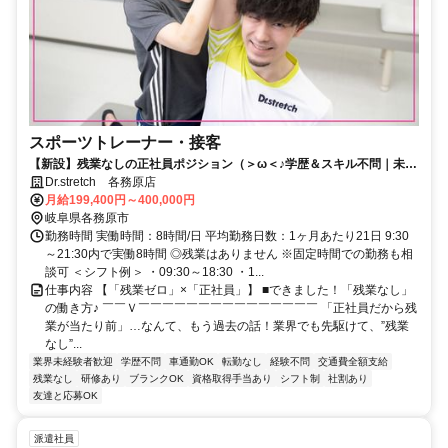
スポーツトレーナー・接客
【新設】残業なしの正社員ポジション（＞ω＜♪学歴＆スキル不問｜未経
験98％｜2ヶ月の研修START！
Dr.stretch 各務原店
月給199,400円～400,000円
岐阜県各務原市
勤務時間 実働時間：8時間/日 平均勤務日数：1ヶ月あたり21日 9:30
～21:30内で実働8時間 ◎残業はありません ※固定時間での勤務も相
談可 ＜シフト例＞ ・09:30～18:30 ・1...
仕事内容 【「残業ゼロ」×「正社員」】 ■できました！「残業なし」
の働き方♪ ￣￣Ｖ￣￣￣￣￣￣￣￣￣￣￣￣￣￣￣ 「正社員だから残
業が当たり前」…なんて、もう過去の話！業界でも先駆けて、”残業
なし”...
業界未経験者歓迎
学歴不問
車通勤OK
転勤なし
経験不問
交通費全額支給
残業なし
研修あり
ブランクOK
資格取得手当あり
シフト制
社割あり
友達と応募OK
派遣社員