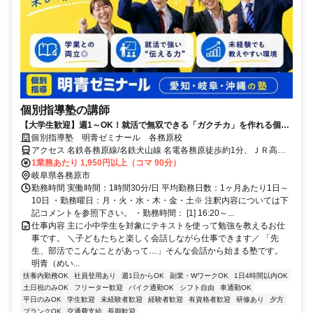
個別指導塾の講師
【大学生歓迎】週1～OK！就活で無双できる「ガクチカ」を作れる個別
指導講師｜未経験・初バイト◎｜昇給あり！タイパ◎
個別指導塾 明青ゼミナール 各務原校
アクセス 名鉄各務原線/名鉄犬山線 名電各務原徒歩約1分、ＪＲ高山
本線 各務ヶ原徒歩約3分 名電各務原駅(名鉄各務原線/名鉄犬山線)徒歩
1業務あたり 1,950円以上（コマ 90分）
1分 各務ヶ原駅(ＪＲ高山本線)徒歩3分で便利！
岐阜県各務原市
勤務時間 実働時間：1時間30分/日 平均勤務日数：1ヶ月あたり1日～
10日 ・勤務曜日：月・火・水・木・金・土※ 注釈内容については下
記コメントを参照下さい。 ・勤務時間： [1] 16:20～...
仕事内容 主に小中学生を対象にテキストを使って勉強を教えるお仕
事です。 ＼子どもたちと楽しく会話しながら仕事できます／ 「先
生、部活でこんなことがあって…」そんな会話から始まる塾です。
明青（めい...
扶養内勤務OK
社員登用あり
週1日からOK
副業・WワークOK
1日4時間以内OK
土日祝のみOK
フリーター歓迎
バイク通勤OK
シフト自由
車通勤OK
平日のみOK
学生歓迎
未経験者歓迎
経験者歓迎
有資格者歓迎
研修あり
夕方
ブランクOK
交通費支給
長期歓迎