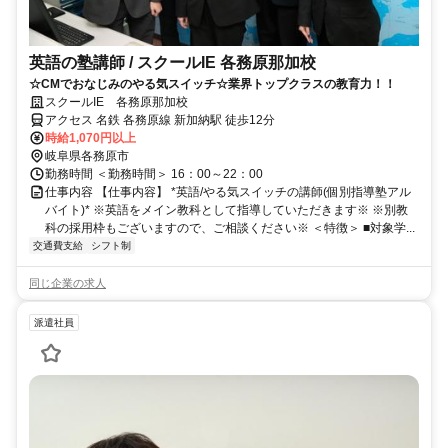
英語の塾講師 / スクールIE 各務原那加校
☆CMでおなじみのやる気スイッチ☆業界トップクラスの教育力！！
スクールIE 各務原那加校
アクセス 名鉄 各務原線 新加納駅 徒歩12分
時給1,070円以上
岐阜県各務原市
勤務時間 ＜勤務時間＞ 16：00～22：00
仕事内容 【仕事内容】 *英語/やる気スイッチの講師(個別指導塾アル
バイト)* ※英語をメイン教科として指導していただきます※ ※別教
科の採用枠もございますので、ご相談ください※ ＜特徴＞ ■対象学...
交通費支給
シフト制
同じ企業の求人
派遣社員