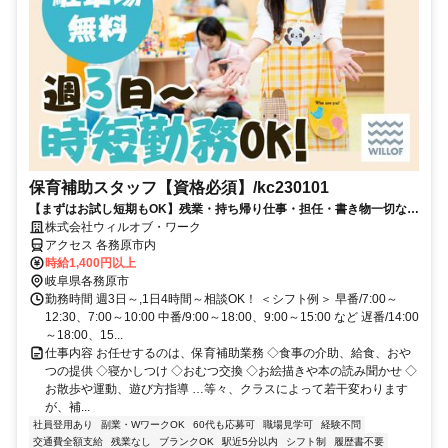
保育補助スタッフ【資格必須】/kc230101
【まずはお試し短期もOK】残業・持ち帰り仕事・担任・書き物一切なし
の補助のお仕事♪
株式会社ウィルオブ・ワーク
アクセス 各務原市内
時給1,400円以上
岐阜県各務原市
勤務時間 週3日～,1日4時間～相談OK！ ＜シフト例＞ 早番/7:00～
12:30、7:00～10:00 中番/9:00～18:00、9:00～15:00 など 遅番/14:00
～18:00、15...
仕事内容 お任せするのは、保育補助業務 ◇食事の介助、給食、おや
つの提供 ◇寝かしつけ ◇おむつ交換 ◇お絵描きや本の読み聞かせ ◇
お散歩や運動、遊び方指導 …等々、クラスによって若干変わります
が、補...
社員登用あり
副業・WワークOK
60代も応募可
職場見学可
経験不問
交通費全額支給
残業なし
ブランクOK
駅近5分以内
シフト制
履歴書不要