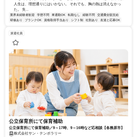
人生は、理想通りにはいかない。 それでも、胸の熱は消えなかっ
た。 失...
業界未経験者歓迎
学歴不問
車通勤OK
転勤なし
経験不問
交通費全額支給
研修あり
ブランクOK
資格取得手当あり
シフト制
社割あり
友達と応募OK
派遣社員
公立保育所にて保育補助
公立保育所にて保育補助／9～17時、9～16時など応相談【各務原市】
株式会社サン・テンポラリー