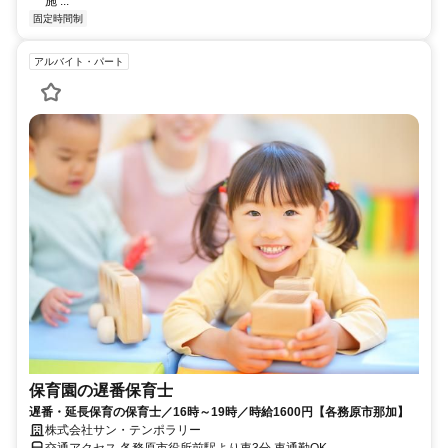
施 ...
固定時間制
アルバイト・パート
保育園の遅番保育士
遅番・延長保育の保育士／16時～19時／時給1600円【各務原市那加】
株式会社サン・テンポラリー