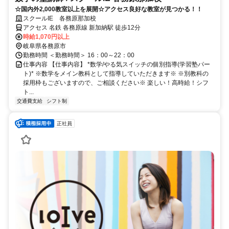
☆国内外2,000教室以上を展開☆アクセス良好な教室が見つかる！！
スクールIE 各務原那加校
アクセス 名鉄 各務原線 新加納駅 徒歩12分
時給1,070円以上
岐阜県各務原市
勤務時間 ＜勤務時間＞ 16：00～22：00
仕事内容 【仕事内容】 *数学/やる気スイッチの個別指導(学習塾パー
ト)* ※数学をメイン教科として指導していただきます※ ※別教科の
採用枠もございますので、ご相談ください※ 楽しい！高時給！シフ
ト...
交通費支給
シフト制
正社員