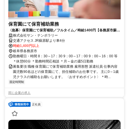
保育園にて保育補助業務
〈急募〉保育園にて保育補助／フルタイム／時給1400円【各務原市蘇
原】
株式会社サン・テンポラリー
交通アクセス JR蘇原駅より車4分
時給1,400円以上
岐阜県各務原市
勤務曜日・時間 8：30～17：30 9：00～17：00 9：00～16：00 等
＊休憩60分 ＊勤務時間応相談 ＊月～金の週5日勤務
募集要項 職種 保育園にて保育補助業務 雇用形態 派遣社員 仕事内容
園児数90名ほどの保育園にて、担任補助のお仕事です。 主に0～1歳
児クラスの補助をお願いします。 〈おすすめポイント〉 ＊時...
固定時間制
同じ企業の求人
正社員