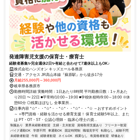
発達障害児支援の保育士・療育士
経験者募集✨完全週休2日✨有給と合わせて7連休以上もOK♪
株式会社ハンズオン キッズエール各務原
交通・アクセス JR高山本線『蘇原駅』から徒歩17分
月給255,000円～360,000円
岐阜県各務原市
勤務時間詳細 実働時間：1日あたり8時間 平均勤務日数：1ヶ月あた
り20日 〜 22日 ■平常時/10:00～19:00 ■学校休校時/9:00～18:00 ※休
憩60分 ◎残業ほぼなし 全事業所...
仕事内容 *☆*・・*☆*・・*☆*・・*☆*・・*☆ ～おすすめポイント
～ ⭐専門資格・経験を活かせる療育支援！ 保育士経験5年以上、また
は PT・OT・ST・公認心理師・ 臨床心理士の資...
制服あり
業界未経験者歓迎
主婦・主夫歓迎
資格取得支援あり
フリーター歓迎
バイク通勤OK
学歴不問
車通勤OK
固定時間制
職場見学可
転勤なし
経験不問
未経験者歓迎
午前
経験者歓迎
ネイルOK
残業なし
有資格者歓迎
研修あり