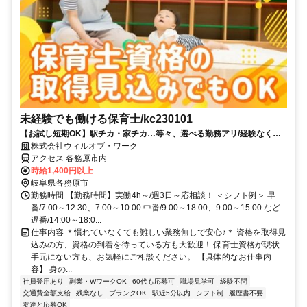
未経験でも働ける保育士/kc230101
【お試し短期OK】駅チカ・家チカ…等々、選べる勤務アリ/経験なくて
も高時給でスタート可能！
株式会社ウィルオブ・ワーク
アクセス 各務原市内
時給1,400円以上
岐阜県各務原市
勤務時間 【勤務時間】実働4h～/週3日～応相談！ ＜シフト例＞ 早
番/7:00～12:30、7:00～10:00 中番/9:00～18:00、9:00～15:00 など
遅番/14:00～18:0...
仕事内容 ＊慣れていなくても難しい業務無しで安心♪＊ 資格を取得見
込みの方、資格の到着を待っている方も大歓迎！ 保育士資格が現状
手元にない方も、お気軽にご相談ください。 【具体的なお仕事内
容】 身の...
社員登用あり
副業・WワークOK
60代も応募可
職場見学可
経験不問
交通費全額支給
残業なし
ブランクOK
駅近5分以内
シフト制
履歴書不要
友達と応募OK