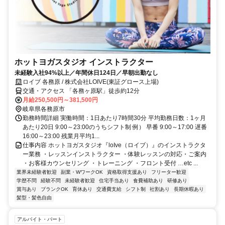
ホットヨガスタジオ インストラクター
未経験入社94%以上／年間休日124日／早朝出勤なし
ロイブ 各務原 / 株式会社LOIVE(東証グロース上場)
交通・アクセス 「各務ヶ原駅」徒歩約12分
月給250,500円～381,500円
岐阜県各務原市
勤務時間詳細 実働時間：1日あたり7時間30分 平均勤務日数：1ヶ月
あたり20日 9:00～23:00のうちシフト制 例） 早番 9:00～17:00 遅番
16:00～23:00 残業月平均1...
仕事内容 ホットヨガスタジオ『loIve（ロイブ）』のインストラクタ
ー業務 ・レッスンインストラクター ・体験レッスンの対応・ご案内
・お客様カウンセリング ・トレーニング ・フロント受付 …etc ...
業界未経験者歓迎
副業・WワークOK
資格取得支援あり
フリーター歓迎
学歴不問
経験不問
未経験者歓迎
住宅手当あり
食費補助あり
研修あり
賞与あり
ブランクOK
育休あり
交通費支給
シフト制
社割あり
長期休暇あり
髪型・髪色自由
アルバイト・パート