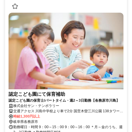
認定こども園にて保育補助
認定こども園の保育士/パートタイム・週2～3日勤務【各務原市川島】
株式会社サン・テンポラリー
交通アクセス 川島中学校より車で2分 国営木曽三川公園 138タワーパ
ークより車で8分
時給1,300円以上
岐阜県各務原市
勤務曜日・時間 9：00～15：00 9：00～16：00 ＊月～金のうち、週