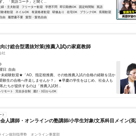
。 「英語コーチ」と聞く...
主婦・主夫歓迎
フリーター歓迎
学歴不問
即日勤務OK
固定時間制
英語
経験者歓迎
ネイルOK
有資格者歓迎
研修あり
在宅OK
ブランクOK
長期歓迎
自由
履歴書不要
髪型・髪色自由
向け総合型選抜対策(推薦入試)の家庭教師
会社
ト
日: 自由
 ★未経験歓迎★「AO、指定校推薦、その他推薦入試の合格の経験を活か
受験生の合格へ伴走しませんか？」 ★早慶の学生をはじめ、社会人も
 私たちが提供するのは「推薦入試対...
ルリモート
完全歩合制
週2・3日からOK
ート
会人講師・オンラインの塾講師/小学生対象/文系科目メイン(
ライン個別指導塾 オンライン事業部