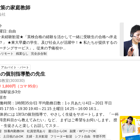
対策の家庭教師
会社
ト
日: 自由
 ★未経験歓迎★「英検合格の経験を活かして一緒に受験生の合格へ伴走
？」 ★東大早慶の学生、及び社会人が活躍中！★ 私たちが提供するの
ーチングサービス」。従来の予備校や...
ルリモート
残業なし
完全歩合制
アルバイト・パート
象の個別指導塾の先生
室(303030)
 1,800円（コマ 95分）
那加駅徒歩3分
原市
働時間：1時間35分/日 平均勤務日数：1ヶ月あたり4日～20日 平日
45 17:55～19:30 19:40～21:15 土曜日 14:25～16:00 16:1...
具体的には 1対3の個別指導で、やさしく生徒をサポートします。 「一科
得意科目から教えてみたい」など、 まずはご希望をお伺いします。 授
・生徒さんと楽しくお話してスタ...
迎
扶養内勤務OK
社員登用あり
週1日からOK
副業・WワークOK
K
土日祝のみOK
主婦・主夫歓迎
フリーター歓迎
シフト自由
学歴不問