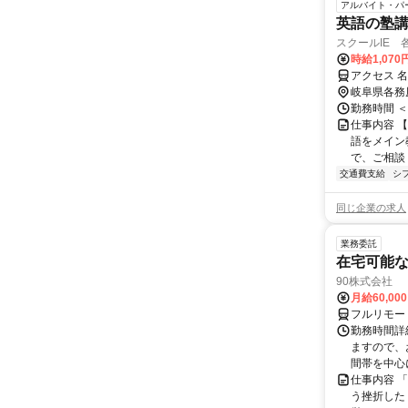
アルバイト・パ
英語の塾講師
スクールIE 
時給1,07
アクセス 名
岐阜県各務
勤務時間 ＜
仕事内容 【
語をメイン
で、ご相談く
交通費支給
シ
同じ企業の求人
業務委託
在宅可能
90株式会社
月給60,00
フルリモー
勤務時間詳
ますので、お
間帯を中心に
仕事内容 
う挫折したく