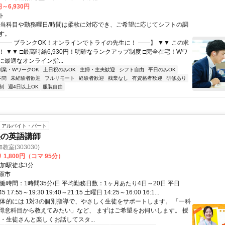
円～6,930円
ト
担当科目や勤務曜日/時間は柔軟に対応でき、ご希望に応じてシフトの調
す。
【―― ブランクOK！オンラインでトライの先生に！ ――】 ▼▼ この求
T！ ▼▼ □最高時給6,930円！明確なランクアップ制度 □完全在宅！Wワ
最適なオンライン指...
副業・WワークOK
土日祝のみOK
主婦・主夫歓迎
シフト自由
平日のみOK
不問
未経験者歓迎
フルリモート
経験者歓迎
残業なし
有資格者歓迎
研修あり
制
週4日以上OK
服装自由
アルバイト・パート
塾の英語講師
室(303030)
 1,800円（コマ 95分）
那加駅徒歩3分
原市
働時間：1時間35分/日 平均勤務日数：1ヶ月あたり4日～20日 平日
45 17:55～19:30 19:40～21:15 土曜日 14:25～16:00 16:1...
具体的には 1対3の個別指導で、やさしく生徒をサポートします。 「一科
得意科目から教えてみたい」など、 まずはご希望をお伺いします。 授
・生徒さんと楽しくお話してスタ...