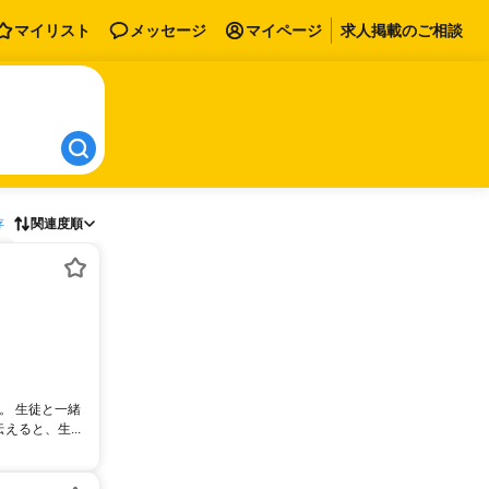
マイリスト
メッセージ
マイページ
求人掲載のご相談
存
関連度順
。 生徒と一緒
ると、生...