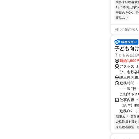
業界未経験者歓
1日4時間以内O
平日のみOK
学
研修あり
同じ企業の求人
子ども向
子ども英会話
時給1,600
アクセス 
分、名鉄各
駅」より徒
岐阜県各務
勤務時間 ・勤
～・週2日
ご相談下さい！
仕事内容 
【給与】時給
勤務OK！）
制服あり
業界
資格取得支援あ
未経験者歓迎