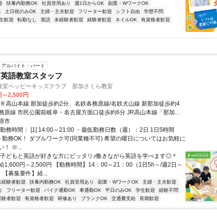
迎
扶養内勤務OK
社員登用あり
週1日からOK
副業・WワークOK
K
土日祝のみOK
主婦・主夫歓迎
フリーター歓迎
シフト自由
学歴不問
生歓迎
転勤なし
英語
未経験者歓迎
経験者歓迎
ネイルOK
有資格者歓迎
アルバイト・パート
け英語教室スタッフ
教室ペッピーキッズクラブ 那加さくら教室
円～2,500円
ＪＲ高山本線 那加徒歩約2分、名鉄各務原線/名鉄犬山線 新那加徒歩約4
務原線 市民公園前岐阜・名古屋方面口徒歩約6分 JR高山本線「那加
歩1分 ／近隣教室への勤務も応相談 ※屋内禁煙
原市
務時間： [1] 14:00～21:00 ・最低勤務日数（週）：2日 1日5時間
～勤務OK！ ダブルワーク可(同業種不可) 希望の曜日についてはお気軽に
 ※...
＊子どもと英語が好きな方にピッタリ♪働きながら英語を学べます◎＊
1,600円～2,500円 【勤務時間】14：00～21：00（1日5h～/週2日～
 【募集要件】経...
未経験者歓迎
扶養内勤務OK
社員登用あり
副業・WワークOK
主婦・主夫歓迎
り
フリーター歓迎
バイク通勤OK
車通勤OK
平日のみOK
学生歓迎
経験不問
経験者歓迎
有資格者歓迎
研修あり
ブランクOK
交通費支給
長期歓迎