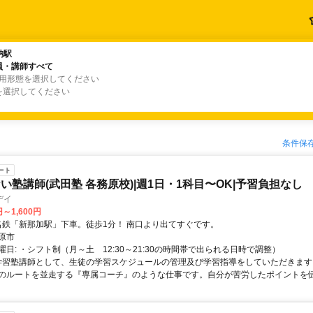
納駅
納駅
員・講師すべて
員・講師すべて
雇用形態を選択してください
を選択してください
条件保
ート
い塾講師(武田塾 各務原校)|週1日・1科目〜OK|予習負担なし
デイ
円～1,600円
アクセス: 名鉄「新那加駅」下車。徒歩1分！ 南口より出てすぐです。
原市
日: ・シフト制（月～土 12:30～21:30の時間帯で出られる日時で調整）
 学習塾講師として、生徒の学習スケジュールの管理及び学習指導をしていただきます
のルートを並走する『専属コーチ』のような仕事です。自分が苦労したポイントを伝え