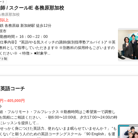
ート
 / スクールIE 各務原那加校
各務原那加校
0円以上
鉄 各務原線 新加納駅 徒歩12分
原市
勤務時間＞ 16：00～22：00
仕事内容】 *英語/やる気スイッチの講師(個別指導塾アルバイト)* ※英
教科として指導していただきます※ ※別教科の採用枠もございますの
ださい※ ＜特徴＞ ■対象学...
フト制
な英語コーチ
0円～405,000円
ト
細 ・フルリモート・フルフレックス ※勤務時間はご希望第一で調整し
気軽にご相談ください。 ・朝6:00〜10:00頃、夕方17:00〜24:00の時
レッスンを提供して...
「せっかく身につけた英語力、使わないまま眠らせていませんか？」 “も
ない”と願う人のための英語コーチングスクール 「90 English」を運