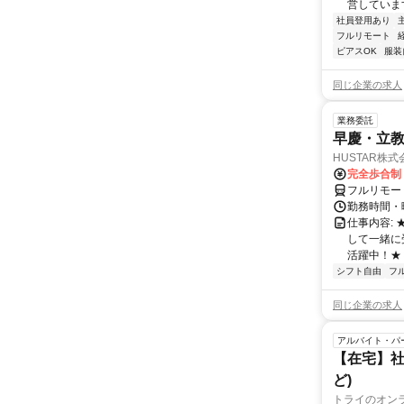
営しています
社員登用あり
フルリモート
ピアスOK
服装
同じ企業の求人
業務委託
早慶・立教
HUSTAR株式
完全歩合制
フルリモー
勤務時間・曜
仕事内容:
して一緒に
活躍中！★
シフト自由
フ
同じ企業の求人
アルバイト・パ
【在宅】社
ど)
トライのオン