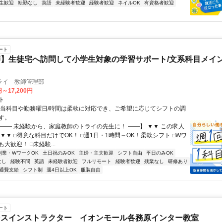
生歓迎
転勤なし
英語
未経験者歓迎
経験者歓迎
ネイルOK
有資格者歓迎
ート
】生徒宅へ訪問して小学生対象の学習サポート/文系科目メイン
ライ 教師管理部
円～17,200円
ト
担当科目や勤務曜日/時間は柔軟に対応でき、ご希望に応じてシフトの調
す。
【―― 未経験から、家庭教師のトライの先生に！ ――】 ▼▼ この求人
！ ▼▼ □得意な科目だけでOK！ □週1日・1時間～OK！柔軟シフト □Wワ
大歓迎！ □未経験...
副業・WワークOK
土日祝のみOK
主婦・主夫歓迎
シフト自由
平日のみOK
なし
経験不問
英語
未経験者歓迎
フルリモート
経験者歓迎
残業なし
研修あり
通費支給
シフト制
週4日以上OK
服装自由
ート
ンスインストラクター イオンモール各務原インター教室