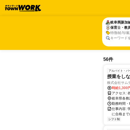
岐阜県
岐阜県
新加
新加
保育士・教
保育士・教
特徴/給与/
キーワード
56件
アルバイト・パ
授業をしな
株式会社サム
時給1,300
岐阜県各務
勤務時間・曜
仕事内容:
に合格まで
シフト制