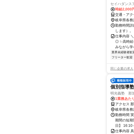
セイハダンス
時給2,000
交通・アク
岐阜県各務
勤務時間詳細
します）。
仕事内容 
◎ ✨⾼時
みながら学
業界未経験者歓
フリーター歓迎
同じ企業の求人
個別指導
明光義塾 那加教
1業務あたり
アクセス 
岐阜県各務
勤務時間 実
期間の短期
日】 16:10～
仕事内容 