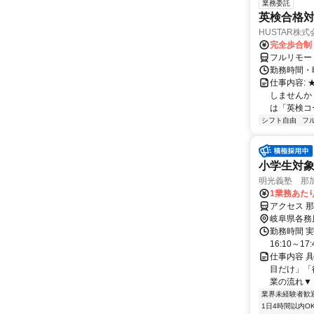
業務委託
英検合格
HUSTAR株式
完全歩合制
フルリモー
勤務時間・曜
仕事内容:
しませんか
は「英検コ
シフト自由
フ
小学生対
明光義塾 那加教
1業務あたり
アクセス 
岐阜県各務
勤務時間 実
16:10～17:
仕事内容 
目だけ」「
業の流れ▼ 
業界未経験者歓
1日4時間以内O