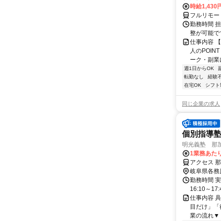
時給1,430
フルリモー
勤務時間 
整が可能で
仕事内容 
人のPOIN
ーク・副業に
週1日からOK
転勤なし
経験
在宅OK
シフト
同じ企業の求人
個別指導
明光義塾 那加教
1業務あたり
アクセス 
岐阜県各務
勤務時間 実
16:10～17:
仕事内容 
目だけ」「
業の流れ▼ 