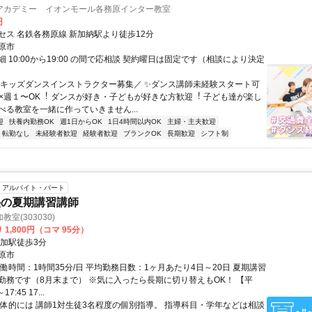
アカデミー イオンモール各務原インター教室
円
セス 名鉄各務原線 新加納駅より徒歩12分
原市
 10:00から19:00 の間で応相談 契約曜日は固定です（相談により決定
＼キッズダンスインストラクター募集／ ✨ダンス講師未経験スタート可
給×週１〜OK︕ ダンスが好き・⼦どもが好きな⽅歓迎︕ ⼦ども達が楽し
べる教室を⼀緒に作っていきません...
迎
扶養内勤務OK
週1日からOK
1日4時間以内OK
主婦・主夫歓迎
転勤なし
未経験者歓迎
経験者歓迎
ブランクOK
長期歓迎
シフト制
アルバイト・パート
塾の夏期講習講師
室(303030)
 1,800円（コマ 95分）
那加駅徒歩3分
原市
働時間：1時間35分/日 平均勤務日数：1ヶ月あたり4日～20日 夏期講習
勤務です（8月末まで） ※気に入ったら長期に切り替えもOK！ 【平
17:45 17...
具体的には 講師1対生徒3名程度の個別指導。 指導科目・学年などは相談