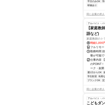
平日のみOK
学
研修あり
同じ企業の求人
アルバイト・パ
【家庭教師
語など)
家庭教師のト
時給1,800
フルリモー
勤務時間 
整が可能で
仕事内容 
のPOINT
ーク・副業も
週1日からOK
学生歓迎
転勤
ブランクOK
交
同じ企業の求人
アルバイト・パ
こどもダ