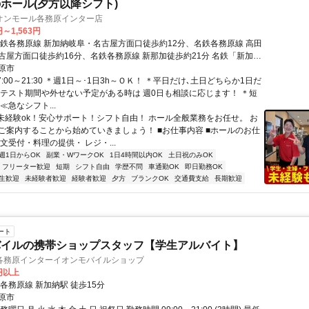
ホール(夕方以降シフト)
オンモール各務原インター店
円～1,563円
名鉄各務原線 新加納岐阜・名古屋方面口徒歩約12分、名鉄各務原線 高田
古屋方面口徒歩約16分、名鉄各務原線 新那加徒歩約21分 名鉄「新加納
歩12分
原市
7:00～21:30 ＊週1日～･1日3h～ＯＫ！ ＊平日だけ､土日どちらか1日だ
＊テスト期間や外せない予定がある時は 週0日も相談に応じます！ ＊短
≪急なシフト...
■未経験ok！安心サポート！シフト自由！ ホール全般業務をお任せ。 お
ご案内することから始めていきましょう！ ■お仕事内容 ■ホールのお仕
文受付・料理の提供・ レジ・...
週1日からOK
副業・WワークOK
1日4時間以内OK
土日祝のみOK
フリーター歓迎
短期
シフト自由
学歴不問
車通勤OK
即日勤務OK
生歓迎
未経験者歓迎
経験者歓迎
夕方
ブランクOK
交通費支給
長期歓迎
ート
バイルの携帯ショップスタッフ【学生アルバイト】
各務原インターイオンモバイルショップ
0円以上
各務原線 新加納駅 徒歩15分
原市