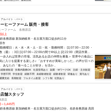
アルバイト・パート
ーヒーファーム 販売・接客
ヒーファーム 各務原店
7円以上
名鉄各務原線 新加納岐阜・名古屋方面口徒歩約11分
原市
勤務曜日：火・水・木・土・日・祝 ・勤務時間： [1] 07:00～22:00 ・
週）：3日 [1] 07:00～22:00の間で4h以上 [2] 22:00（閉店作業...
＜一歩入れば世界の市場。活気あるお店の仲間を募集＞ 世界中の食品に
気に入りを提案する楽しさ♪ 「おすすめが美味しかった」の声が日々の
。 あなたの「食べることが好き」を活か...
未経験者歓迎
扶養内勤務OK
社員登用あり
副業・WワークOK
主婦・主夫歓迎
学歴不問
学生歓迎
経験不問
未経験者歓迎
経験者歓迎
研修あり
賞与あり
通費支給
長期歓迎
フルタイム歓迎
シフト制
社割あり
アルバイト・パート
の店舗スタッフ
務原店
円～1,445円
名鉄各務原線 新加納岐阜・名古屋方面口徒歩約13分、名鉄各務原線 高田