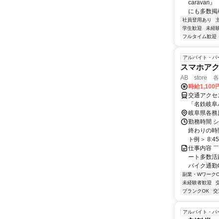
carava
にも多数掲載
社員登用あり
学生歓迎
未経
フルタイム歓迎
アルバイト・パ
スマホア
AB store
時給1,100
交通アクセス 最寄駅：新加納
「名鉄岐阜
鉄岐阜駅」
岐阜県各務
館前」から
勤務時間 シ
終わりの時
ト例＞ 8:45～
仕事内容 
ート多数活
バイク通勤O
副業・WワークO
未経験者歓迎
ブランクOK
交
アルバイト・パ