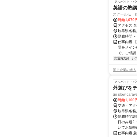
アルバイト・パ
英語の塾講師
スクールIE 
時給1,07
アクセス 名
岐阜県各務
勤務時間 ＜
仕事内容 【
語をメイン
で、ご相談く
交通費支給
シ
同じ企業の求人
アルバイト・パ
外遊びをテ
go slow c
時給1,10
交通・アク
岐阜県各務
勤務時間詳細
日のみ週2
いてお気軽に
仕事内容 急