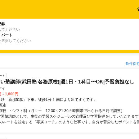
納駅
してください
・パート
を選択してください
条件保
ート
い塾講師(武田塾 各務原校)|週1日・1科目〜OK|予習負担なし
デイ
円～1,600円
アクセス: 名鉄「新那加駅」下車。徒歩1分！ 南口より出てすぐです。
原市
日: ・シフト制（月～土 12:30～21:30の時間帯で出られる日時で調整）
 学習塾講師として、生徒の学習スケジュールの管理及び学習指導をしていただきます
のルートを並走する『専属コーチ』のような仕事です。自分が苦労したポイントを伝え