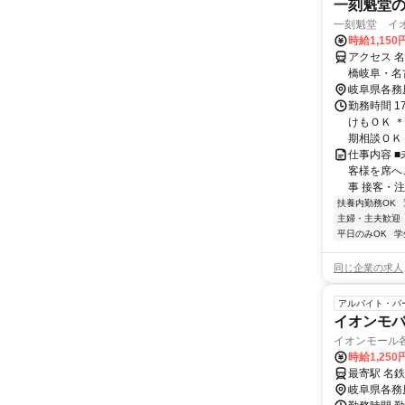
一刻魁堂の
一刻魁堂 イ
時給1,150
アクセス 
橋岐阜・名
駅」から徒
岐阜県各務
勤務時間 1
けもＯＫ 
期相談ＯＫ 
仕事内容 
客様を席へ
事 接客・注
扶養内勤務OK
主婦・主夫歓迎
平日のみOK
学
同じ企業の求人
アルバイト・パ
イオンモ
イオンモール
時給1,25
最寄駅 名鉄
岐阜県各務