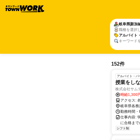
岐阜県
新加
職種を選択
アルバイト
キーワード
152件
アルバイト・パ
授業をしな
株式会社サム
時給1,300
岐阜県各務
勤務時間・曜
仕事内容:
に合格まで
シフト制