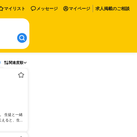
マイリスト
メッセージ
マイページ
求人掲載のご相談
存
関連度順
。 生徒と一緒
ると、生...