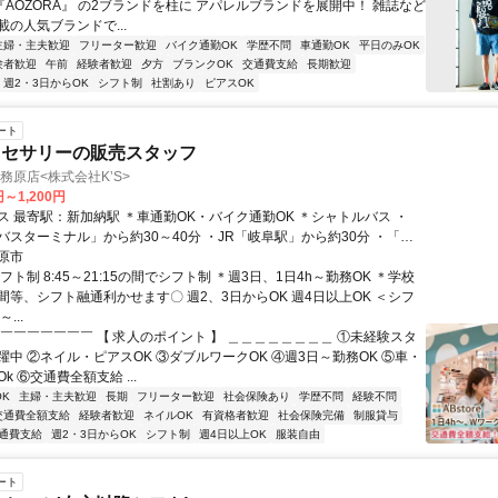
n』『AOZORA』 の2ブランドを柱に アパレルブランドを展開中！ 雑誌など
の人気ブランドで...
主婦・主夫歓迎
フリーター歓迎
バイク通勤OK
学歴不問
車通勤OK
平日のみOK
験者歓迎
午前
経験者歓迎
夕方
ブランクOK
交通費支給
長期歓迎
週2・3日からOK
シフト制
社割あり
ピアスOK
ート
クセサリーの販売スタッフ
 各務原店<株式会社K’S>
円～1,200円
駅 ＊車通勤OK・バイク通勤OK ＊シャトルバス ・
バスターミナル」から約30～40分 ・JR「岐阜駅」から約30分 ・「名
から約30分 ・「各務原市役所前駅」から約15分 ・「市民公園中央図書
原市
約10分 ・「新那加駅北口」から約5～10分
フト制 8:45～21:15の間でシフト制 ＊週3日、1日4h～勤務OK ＊学校
間等、シフト融通利かせます〇 週2、3日からOK 週4日以上OK ＜シフ
...
￣￣￣￣￣￣￣￣ 【 求人のポイント 】 ＿＿＿＿＿＿＿＿ ①未経験スタ
躍中 ②ネイル・ピアスOK ③ダブルワークOK ④週3日～勤務OK ⑤車・
k ⑥交通費全額支給 ...
K
主婦・主夫歓迎
長期
フリーター歓迎
社会保険あり
学歴不問
経験不問
交通費全額支給
経験者歓迎
ネイルOK
有資格者歓迎
社会保険完備
制服貸与
通費支給
週2・3日からOK
シフト制
週4日以上OK
服装自由
ート