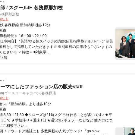
ート
 / スクールIE 各務原那加校
各務原那加校
0円以上
鉄 各務原線 新加納駅 徒歩12分
原市
勤務時間＞ 16：00～22：00
仕事内容】 *英語/やる気スイッチの講師(個別指導塾アルバイト)* ※英
教科として指導していただきます※ ※別教科の採用枠もございますの
ださい※ ＜特徴＞ ■対象学...
フト制
ート
ーマにしたファッション店の販売staff
aravan(ゴースローキャラバン)各務原店
0円以上
セス 「新加納駅」より徒歩10分
原市
 8:30～21:30 ◆クローズは21時スグで 終わることが多いです♪ ★平
・3日で ★学校帰り＋週末1日 ★週5のレギュラー などなど 働き方につ
ご相談下さい...
募！アウトドア雑誌にも 多数掲載の人気ブランド♪ 『go slow