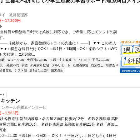
】生徒宅へ訪問して小学生対象の学習サポート/理系科目メイン
ライ 教師管理部
円～17,200円
ト
担当科目や勤務曜日/時間は柔軟に対応でき、ご希望に応じてシフトの調
す。
【―― 未経験から、家庭教師のトライの先生に！ ――】 ▼▼ この求人
！ ▼▼ □得意な科目だけでOK！ □週1日・1時間～OK！柔軟シフト □Wワ
大歓迎！ □未経験...
副業・WワークOK
土日祝のみOK
主婦・主夫歓迎
シフト自由
平日のみOK
なし
経験不問
英語
未経験者歓迎
フルリモート
経験者歓迎
残業なし
研修あり
通費支給
シフト制
週4日以上OK
服装自由
ート
のキッチン
オンモール各務原インター店
円～1,563円
名鉄各務原線 新加納岐阜・名古屋方面口徒歩約12分、名鉄各務原線 高田
古屋方面口徒歩約16分、名鉄各務原線 新那加徒歩約21分 名鉄「新加納
歩12分
原市
:00～21:30 ＊週1日～･1日3h～ＯＫ！ ＊平日だけ､土日どちらか1日だ