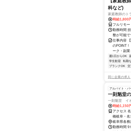
【家庭教師
科など)
家庭教師のト
時給1,800
フルリモー
勤務時間 
整が可能で
仕事内容 
のPOINT
ーク・副業も
週1日からOK
学生歓迎
転勤
ブランクOK
交
同じ企業の求人
アルバイト・パ
一刻魁堂
一刻魁堂 イ
時給1,150
アクセス 
橋岐阜・名
駅」から徒
岐阜県各務
勤務時間 9