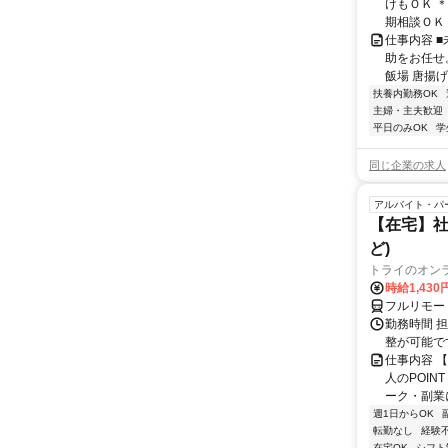
けもＯＫ 
期相談ＯＫ 
仕事内容 
助をお任せ
飯場 唐揚げ
扶養内勤務OK
主婦・主夫歓迎
平日のみOK
学
同じ企業の求人
アルバイト・パ
【在宅】社
ど)
トライのオン
時給1,430
フルリモー
勤務時間 
整が可能で
仕事内容 
人のPOIN
ーク・副業に
週1日からOK
転勤なし
経験
在宅OK
シフト