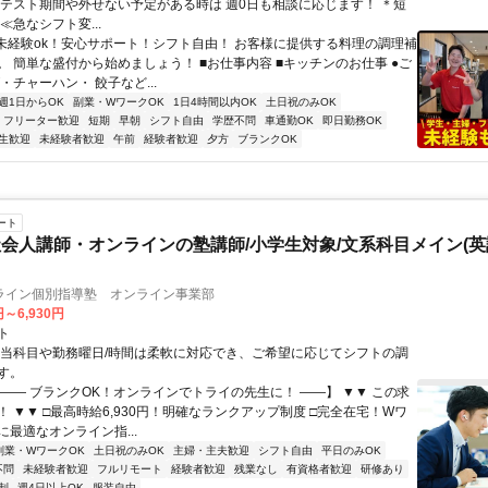
＊テスト期間や外せない予定がある時は 週0日も相談に応じます！ ＊短
≪急なシフト変...
■未経験ok！安心サポート！シフト自由！ お客様に提供する料理の調理補
。 簡単な盛付から始めましょう！ ■お仕事内容 ■キッチンのお仕事 ●ご
・チャーハン・ 餃子など...
週1日からOK
副業・WワークOK
1日4時間以内OK
土日祝のみOK
フリーター歓迎
短期
早朝
シフト自由
学歴不問
車通勤OK
即日勤務OK
生歓迎
未経験者歓迎
午前
経験者歓迎
夕方
ブランクOK
ート
会人講師・オンラインの塾講師/小学生対象/文系科目メイン(
ライン個別指導塾 オンライン事業部
円～6,930円
ト
担当科目や勤務曜日/時間は柔軟に対応でき、ご希望に応じてシフトの調
す。
【―― ブランクOK！オンラインでトライの先生に！ ――】 ▼▼ この求
T！ ▼▼ □最高時給6,930円！明確なランクアップ制度 □完全在宅！Wワ
最適なオンライン指...
副業・WワークOK
土日祝のみOK
主婦・主夫歓迎
シフト自由
平日のみOK
不問
未経験者歓迎
フルリモート
経験者歓迎
残業なし
有資格者歓迎
研修あり
制
週4日以上OK
服装自由