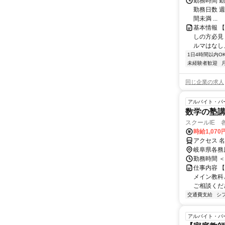
勤務時間 勤務
勤務日数 週
間未満 ...
基本情報 
しの方必見
ルマはなし
1日4時間以内O
未経験者歓迎
同じ企業の求人
アルバイト・パ
数学の塾講師
スクールIE 
時給1,07
アクセス 名
岐阜県各務
勤務時間 ＜
仕事内容 【
メイン教科
ご相談くださ
交通費支給
シ
アルバイト・パ