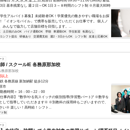
曜日 月,火,水,木,金,土,日,祝祭日 勤務時間 09:00～21:00 (3時間) 最低
3日 基本残業なし 週２日～OK 1日３～８時間のシフト制 ※月最大80時
【学生アルバイト募集】未経験者OK！学業優先の働きやすい職場をお探
！「イオンモバイル」で携帯を販売していただくお仕事です。 個人ノ
、みんなで協力して店舗目標を目指します。...
K
土日祝のみOK
バイク通勤OK
早朝
車通勤OK
学生歓迎
転勤なし
月1シフト提出
研修あり
交通費支給
週2・3日からOK
シフト制
友達と応募OK
ート
 / スクールIE 各務原那加校
各務原那加校
0円以上
鉄 各務原線 新加納駅 徒歩12分
原市
勤務時間＞ 16：00～22：00
仕事内容】 *数学/やる気スイッチの個別指導(学習塾パート)* ※数学を
として指導していただきます※ ※別教科の採用枠もございますので、
い※ 楽しい！高時給！シフト...
フト制
ート