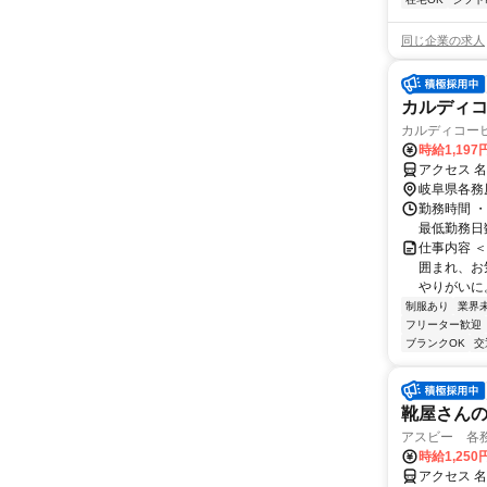
同じ企業の求人
カルディコ
カルディコー
時給1,19
アクセス 
岐阜県各務
勤務時間 ・
最低勤務日数（
仕事内容 
囲まれ、お
やりがいに
制服あり
業界
フリーター歓迎
ブランクOK
交
靴屋さん
アスビー 各
時給1,250
アクセス 