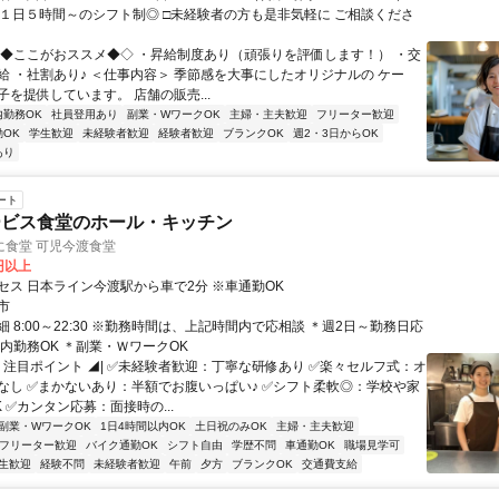
、１日５時間～のシフト制◎ □未経験者の方も是非気軽に ご相談くださ
◇◆ここがおススメ◆◇ ・昇給制度あり（頑張りを評価します！） ・交
給 ・社割あり♪ ＜仕事内容＞ 季節感を大事にしたオリジナルの ケー
を提供しています。 店舗の販売...
内勤務OK
社員登用あり
副業・WワークOK
主婦・主夫歓迎
フリーター歓迎
OK
学生歓迎
未経験者歓迎
経験者歓迎
ブランクOK
週2・3日からOK
あり
ート
ービス食堂のホール・キッチン
に食堂 可児今渡食堂
0円以上
セス 日本ライン今渡駅から車で2分 ※車通勤OK
市
 8:00～22:30 ※勤務時間は、上記時間内で応相談 ＊週2日～勤務日応
養内勤務OK ＊副業・ＷワークOK
◤ 注目ポイント ◢| ✅未経験者歓迎：丁寧な研修あり ✅楽々セルフ式：オ
なし ✅まかないあり：半額でお腹いっぱい♪ ✅シフト柔軟◎：学校や家
 ✅カンタン応募：面接時の...
副業・WワークOK
1日4時間以内OK
土日祝のみOK
主婦・主夫歓迎
フリーター歓迎
バイク通勤OK
シフト自由
学歴不問
車通勤OK
職場見学可
生歓迎
経験不問
未経験者歓迎
午前
夕方
ブランクOK
交通費支給