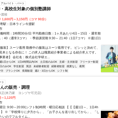
アルバイト・パート
学・高校生対象の個別塾講師
今渡校
1,600円～3,150円（コマ 90分）
最寄駅：日本ライン今渡駅
市
働時間：1時間30分/日 平均勤務日数：1ヶ月あたり4日～15日 ・通常期
1：40（通常3コマ） ・季節講習期 9:30～ 21:40（1日7コマ） ※週1日1
【服装】スーツ着用 勤務中の服装はスーツ着用です。 ビシッと決めて、
見本となる存在に！ この求人は職業紹介事業者による紹介求人です。
業者】 会社名：株式会社学研エ...
週1日からOK
1日4時間以内OK
土日祝のみOK
主婦・主夫歓迎
フリーター歓迎
日のみOK
学生歓迎
英語
未経験者歓迎
経験者歓迎
残業なし
夜間
夕方
ブランクOK
長期歓迎
週2・3日からOK
シフト制
ート
さんの販売・調理
正(米乃家 ヨシヅヤ可児店)
円～1,120円
市
日: 9:00～20:00(シフト制)時間・曜日応相談 【【【週1日～、1日4h
】】】 ※「学校帰りに夕方から」、「お子さんを送り出してから」、「し
いのでフルタイム...