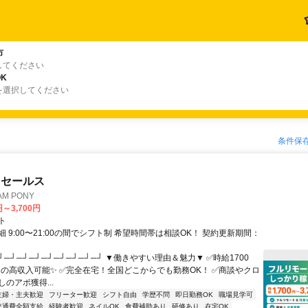
市
してください
K
を選択してください
条件保
ドセールス
M PONY
円～3,700円
ト
 9:00〜21:00の間でシフト制 希望時間帯は相談OK！ 契約更新期間：
┘─┘─┘─┘─┘─┘─┘─┘─┘ ▼働きやすい理由＆魅力▼ ✅時給1700
0円の高収入可能✨ ✅完全在宅！全国どこからでも勤務OK！ ✅商談やクロ
のアポ獲得...
主婦・主夫歓迎
フリーター歓迎
シフト自由
学歴不問
即日勤務OK
職場見学可
交通費全額支給
経験者歓迎
ネイルOK
食費補助あり
研修あり
在宅OK