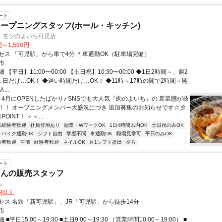
ート
ープニングスタッフ(ホール・キッチン)
 モツのよいち可児店
円～1,500円
セス 「可児駅」から車で4分 ＊車通勤OK（駐車場完備）
市
【平日】11:00〜00:00 【土日祝】10:30〜00:00 ◆1日2時間～、週2
土日だけ…OK！ ◆遅い時間だけ…OK！ ◆11時～17時の間で2時間～開
..
 4月にOPENしたばかり♪ SNSでも大人気『肉のよいち』の 新業態が岐
！！ オープニングメンバー大盛況につき 追加募集のお知らせです☆彡
POINT！ ＜＜...
未経験者歓迎
社員登用あり
副業・WワークOK
1日4時間以内OK
土日祝のみOK
バイク通勤OK
シフト自由
学歴不問
車通勤OK
職場見学可
平日のみOK
験者歓迎
午前
経験者歓迎
ネイルOK
月1シフト提出
夕方
ート
さんの販売スタッフ
ル
5円以上
セス 名鉄「新可児駅」、JR「可児駅」から徒歩14分
市
■平日15:00～19:30 ■土日9:00～19:30 （営業時間10:00～19:00） ■