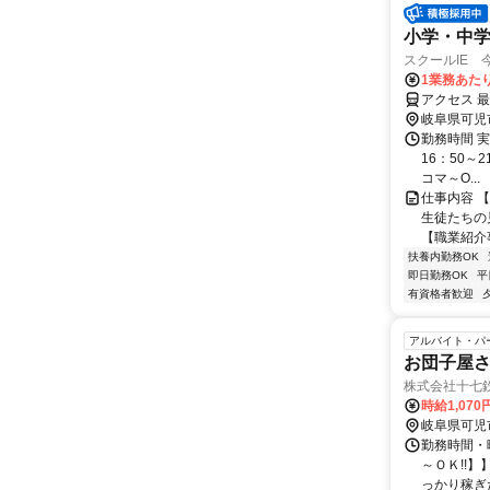
小学・中
スクールIE 
1業務あたり 
アクセス 
岐阜県可児
勤務時間 実
16：50～2
コマ～O...
仕事内容 
生徒たちの
【職業紹介事
扶養内勤務OK
即日勤務OK
平
有資格者歓迎
アルバイト・パ
お団子屋
株式会社十七鉄
時給1,070
岐阜県可児
勤務時間・曜
～ＯＫ!!
っかり稼ぎた