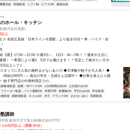
通費支給
長期歓迎
シフト制
ピアスOK
服装自由
ート
屋のホール・キッチン
龍(株式会社黒龍)
0円以上
セス 名鉄広見線「日本ライン今渡駅」より徒歩10分＊車・バイク・自
K！
市
 【夜】17:00～22:00 ※週3日～、1日3・4h～OK！ ＊週末や土日に
優遇！ ＊希望により週4、5日でも働けます！ ＊安定して稼ぎたい方大
3日以上シフト...
◆スタッフに大人気の無料まかないあり◎ ◆天津飯や餃子が大人気！ ◆
！（時給1065円～）地元の学生・主婦さん活躍中！ ◆仕事を覚えたら随
 餃子専門店の中華料理店での...
未経験者歓迎
副業・WワークOK
1日4時間以内OK
土日祝のみOK
フリーター歓迎
バイク通勤OK
学歴不問
車通勤OK
平日のみOK
学生歓迎
験者歓迎
経験者歓迎
ネイルOK
夕方
ブランクOK
まかないあり
長期歓迎
の塾講師
学院 岐阜可児下恵土校/株式会社ITTO
 2,048円以上（授業 80分）