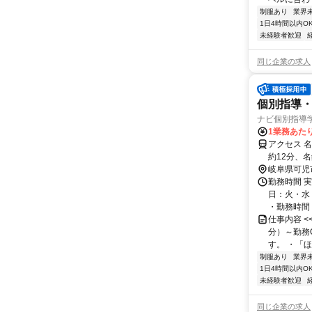
制服あり
業界
1日4時間以内O
未経験者歓迎
同じ企業の求人
個別指導・
ナビ個別指導
1業務あたり 
アクセス 
約12分、
35分 日本
岐阜県可児
勤務時間 実
日：火・水
・勤務時間： [
仕事内容 
分）～勤務
す。 ・「ほ
制服あり
業界
1日4時間以内O
未経験者歓迎
同じ企業の求人