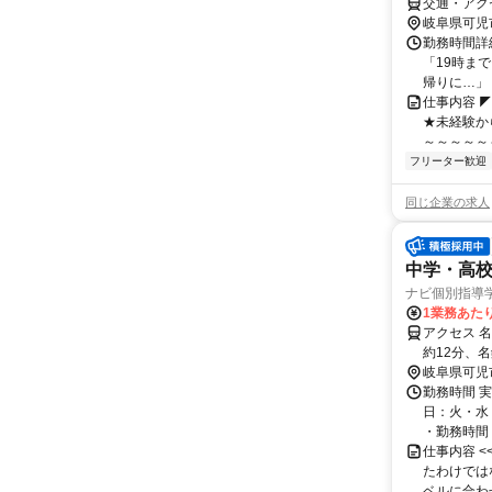
交通・アク
岐阜県可児
勤務時間詳細
「19時ま
帰りに…」「
仕事内容 
★未経験か
～～～～～
フリーター歓迎
同じ企業の求人
中学・高
ナビ個別指導
1業務あたり 
アクセス 
約12分、
35分 日本
岐阜県可児
勤務時間 実
日：火・水
・勤務時間： [
仕事内容 
たわけでは
ベルに合わ