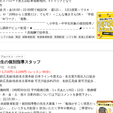
セス バロー下恵土店駐車場敷地内。Vドラッグとなり
市
 月～金16:00～22:00間で相談OK ・週1日～、1日1授業～でＯＫ ・
で」や「20時から１授業だけ」でも可！ ＜こんな働き方もOK＞ 「学校
Ｗワーク」「複数...
◤￣￣￣￣￣￣￣￣￣￣￣￣￣￣￣ ＼小学生～中学生対象の個別指導／
ら講師デビュー歓迎！★ ＿＿＿＿＿＿＿＿＿＿＿＿＿＿＿◢ ～～～～
～～～～～～～～ ＊高報酬で効率良...
シフト自由
英語
経験者歓迎
有資格者歓迎
長期歓迎
シフト制
友達と応募OK
アルバイト・パート
校生の個別指導スタッフ
学院 今渡校
1,710円～2,199円（レッスン 90分）
名鉄広見線/名鉄名古屋本線 日本ライン今渡犬山・名古屋方面出入口徒歩
名鉄広見線/名鉄名古屋本線 可児川徒歩約25分、名鉄広見線 新可児徒歩約
ライン今渡駅より徒歩12分
市
働時間：1時間30分/日 平均勤務日数：1ヶ月あたり8日～12日 ・勤務曜
・木・金・土・祝※ 注釈内容については下記コメントを参照下さい。
1] 15:30～...
<<未経験者歓迎！個別指導塾の先生大募集！>> 「勉強がすごく得意だっ
ない…」という方も大歓迎☆ 担当いただく学年や教科は、ご希望やレ
せて決めます マナーから宿題の出し方...