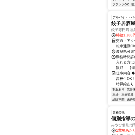
ブランクOK
交
アルバイト・パ
餃子居酒
餃子専門店 黒
時給1,30
交通・アク
転車通勤O
岐阜県可児
勤務時間詳細
入れる方は
歓迎！ 【週
仕事内容 
高校生OK
時昇給あり！
制服あり
業界
主婦・主夫歓迎
経験不問
未経
業務委託
個別指導
みやび個別指導
1業務あたり