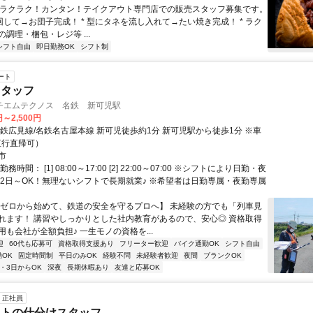
 * ラクラク！カンタン！テイクアウト専門店での販売スタッフ募集です。
回して→お団子完成！ * 型にタネを流し入れて→たい焼き完成！ * ラク
調理・梱包・レジ等 ...
シフト自由
即日勤務OK
シフト制
ート
スタッフ
チエムテクノス 名鉄 新可児駅
円～2,500円
名鉄広見線/名鉄名古屋本線 新可児徒歩約1分 新可児駅から徒歩1分 ※車
直行直帰可）
市
務時間： [1] 08:00～17:00 [2] 22:00～07:00 ※シフトにより日勤・夜
週2日～OK！無理ないシフトで長期就業♪ ※希望者は日勤専属・夜勤専属
【ゼロから始めて、鉄道の安全を守るプロへ】 未経験の方でも「列車見
れます！ 講習やしっかりとした社内教育があるので、安心◎ 資格取得
も会社が全額負担♪ 一生モノの資格を...
迎
60代も応募可
資格取得支援あり
フリーター歓迎
バイク通勤OK
シフト自由
OK
固定時間制
平日のみOK
経験不問
未経験者歓迎
夜間
ブランクOK
2・3日からOK
深夜
長期休暇あり
友達と応募OK
正社員
ットの仕分けスタッフ