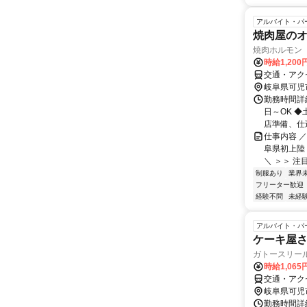
アルバイト・パ
焼肉屋のオ
焼肉ホルモン
時給1,200
交通・アク
岐阜県可児
勤務時間詳細 
日～OK ◆
店準備、仕込.
仕事内容 ／
阜県初上陸
＼ ＞＞ 注目
制服あり
業界
フリーター歓迎
経験不問
未経
アルバイト・パ
ケーキ屋
ガトースリー
時給1,06
交通・アク
岐阜県可児
勤務時間詳細 