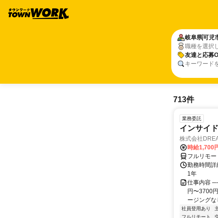
岐阜県
可児
職種を選択
友達と応募O
キーワード
713件
業務委託
インサイ
株式会社DREA
時給1,700
フルリモー
勤務時間詳細
1年
仕事内容 ─
円〜370
ージングなし
社員登用あり
フルリモート