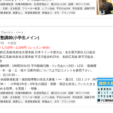
未経験者歓迎
扶養内勤務OK
社員登用あり
週1日からOK
副業・WワークOK
K
主婦・主夫歓迎
フリーター歓迎
シフト自由
平日のみOK
学生歓迎
経験不問
経験者歓迎
残業なし
有資格者歓迎
研修あり
夕方
ブランクOK
アルバイト・パート
塾講師(小学生メイン)
学院 今渡校
1,710円～2,199円（レッスン 90分）
名鉄広見線/名鉄名古屋本線 日本ライン今渡犬山・名古屋方面出入口徒歩
名鉄広見線/名鉄名古屋本線 可児川徒歩約25分、名鉄広見線 新可児徒歩約
ライン今渡駅より徒歩12分
市
働時間：1時間30分/日 平均勤務日数：1ヶ月あたり8日～12日 ・勤務曜
・木・金・土・祝※ 注釈内容については下記コメントを参照下さい。
1] 15:30～...
<<未経験者歓迎！個別指導塾の先生大募集！>> ・週1日、1日１コマ（90
OK！ ・小学校1年生～6年生の国語・算数・英語を担当していただきま
める指導」を実践！ ・研修...
未経験者歓迎
扶養内勤務OK
社員登用あり
週1日からOK
副業・WワークOK
K
主婦・主夫歓迎
フリーター歓迎
シフト自由
平日のみOK
学生歓迎
経験不問
経験者歓迎
残業なし
有資格者歓迎
研修あり
夕方
ブランクOK