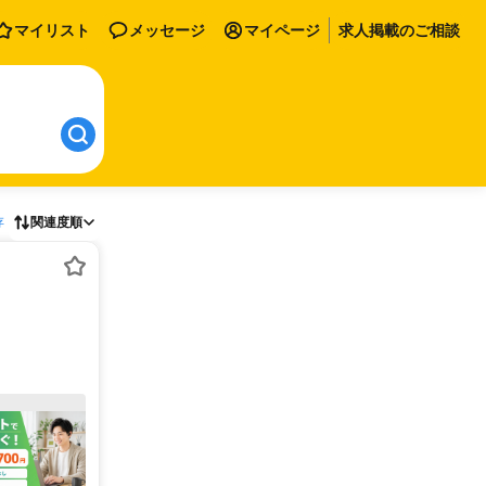
マイリスト
メッセージ
マイページ
求人掲載のご相談
存
関連度順