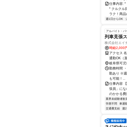
仕事内容:
* クルクル
ラク！商品の
週1日からOK
アルバイト・パ
列車見張
株式会社エイ
時給2,000
アクセス 
通勤OK（
岐阜県可児
勤務時間 ・勤
勤あり ※
も可能！...
仕事内容 
張員」にな
のかかる費用
業界未経験者歓
学歴不問
車通勤
交通費支給
週
ネジやナ