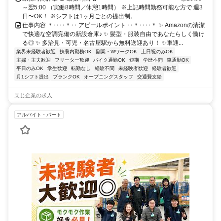
～翌5:00 （実働8時間／休憩1時間） ※上記時間勤務可能な方で 週3
日〜OK！ ※シフトは1ヶ月ごとの提出制。
仕事内容 ＊‥‥＊‥ アピールポイント ‥＊‥‥＊ ✨ Amazonの清潔
で快適な空調完備の新設倉庫♪ ✨ 髪型・服装自由であなたらしく働け
る◎ ✨ 多治見・可児・名古屋駅から無料送迎あり！ ✨️車通...
業界未経験者歓迎
扶養内勤務OK
副業・WワークOK
土日祝のみOK
主婦・主夫歓迎
フリーター歓迎
バイク通勤OK
短期
学歴不問
車通勤OK
平日のみOK
学生歓迎
転勤なし
経験不問
未経験者歓迎
経験者歓迎
月1シフト提出
ブランクOK
オープニングスタッフ
交通費支給
同じ企業の求人
アルバイト・パート