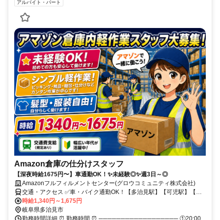
アルバイト・パート
Amazon倉庫の仕分けスタッフ
【深夜時給1675円〜】車通勤OK！✨未経験◎✨週3日～◎
Amazonフルフィルメントセンター(グロウコミュニティ株式会社)
交通・アクセス ✅️車・バイク通勤OK！【多治見駅】【可児駅】【名
古屋駅】からAmazon専用無料送迎バスあり！
時給1,340円～1,675円
岐阜県多治見市
勤務時間詳細 ⏰ 勤務時間 ⏰ ────────────────── ①20:00