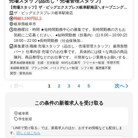
売場スタッフ(品出し・売場管理スタッフ)
【売場スタッフ】ザ・ビッグエクスプレス岐阜駅南店＼オープニングス
タッフ募集！／
ザ・ビッグエクスプレス岐阜駅南店
時給1,190円以上
岐阜県岐阜市
勤務曜日・時間 ★短時間勤務中心の募集です。長時間勤務の方もお
気軽にご応募ください。 ●短時間勤務（扶養内） (1) 6:00～10:00 (2)
18:00～22:00 ●長時間勤務（社会保険加...
募集要項 職種 売場スタッフ（品出し・売場管理スタッフ） 雇用形態
パート 仕事内容 売場でのお仕事です。 具体的には様々な商品の商品
陳列、商品整理などのお仕事です。 ※簡単なレジ業務をお願いする...
業界未経験者歓迎
主婦・主夫歓迎
60代も応募可
フリーター歓迎
学歴不問
未経験者歓迎
ブランクOK
バイトデビュー歓迎
シフト制
履歴書不要
髪型・髪色自由
前へ
次へ
1
2
3
4
5
この条件の新着求人を受け取る
岐阜県
学生歓迎
「LINEで受け取る」では、新着求人のほか、おすすめ情報なども配信しま
す。
詳しくはこちら