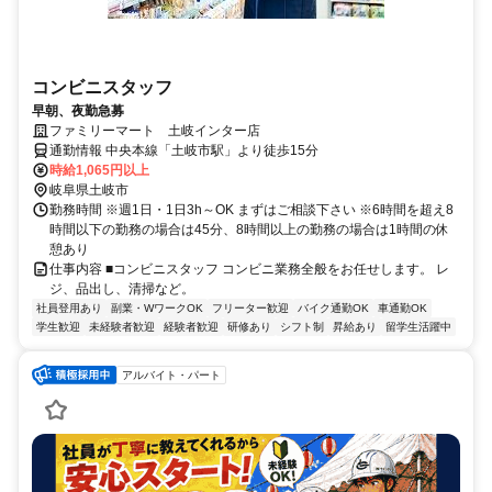
コンビニスタッフ
早朝、夜勤急募
ファミリーマート 土岐インター店
通勤情報 中央本線「土岐市駅」より徒歩15分
時給1,065円以上
岐阜県土岐市
勤務時間 ※週1日・1日3h～OK まずはご相談下さい ※6時間を超え8
時間以下の勤務の場合は45分、8時間以上の勤務の場合は1時間の休
憩あり
仕事内容 ■コンビニスタッフ コンビニ業務全般をお任せします。 レ
ジ、品出し、清掃など。
社員登用あり
副業・WワークOK
フリーター歓迎
バイク通勤OK
車通勤OK
学生歓迎
未経験者歓迎
経験者歓迎
研修あり
シフト制
昇給あり
留学生活躍中
アルバイト・パート