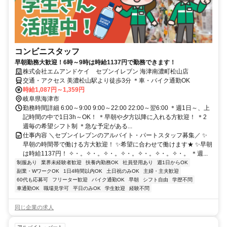
コンビニスタッフ
早朝勤務大歓迎！6時～9時は時給1137円で勤務できます！
株式会社エムアンドケイ セブンイレブン 海津南濃町松山店
交通・アクセス 美濃松山駅より徒歩3分 ＊車・バイク通勤OK
時給1,087円～1,359円
岐阜県海津市
勤務時間詳細 6:00～9:00 9:00～22:00 22:00～翌6:00 ＊週1日～、上
記時間の中で1日3h～OK！ ＊早朝や夕方以降に入れる方歓迎！ ＊2
週毎の希望シフト制 ＊急な予定がある...
仕事内容 ＼セブンイレブンのアルバイト・パートスタッフ募集／ ✨
早朝の時間帯で働ける方大歓迎！ ✨希望に合わせて働けます★ ✨早朝
は時給1137円！ ✧・。✧・。✧・。✧・。✧・。✧・。✧・。 ＊週...
制服あり
業界未経験者歓迎
扶養内勤務OK
社員登用あり
週1日からOK
副業・WワークOK
1日4時間以内OK
土日祝のみOK
主婦・主夫歓迎
60代も応募可
フリーター歓迎
バイク通勤OK
早朝
シフト自由
学歴不問
車通勤OK
職場見学可
平日のみOK
学生歓迎
経験不問
同じ企業の求人