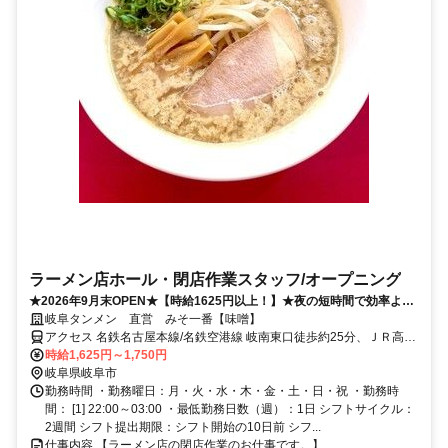
ラーメン店ホール・閉店作業スタッフ/オープニング
★2026年9月末OPEN★【時給1625円以上！】★夜の短時間で効率よく
稼げる！★深夜専任のスタッフ募集です◎
岐阜タンメン 直営 みそ一番【味噌】
アクセス 名鉄名古屋本線/名鉄空港線 岐南東口徒歩約25分、ＪＲ高山
本線 岐阜中央南口徒歩約30分、ＪＲ東海道本線 岐阜中央南口徒歩約
時給1,625円～1,750円
30分 21号沿い/「岐阜南警察署」近く
岐阜県岐阜市
勤務時間 ・勤務曜日：月・火・水・木・金・土・日・祝 ・勤務時
間： [1] 22:00～03:00 ・最低勤務日数（週）：1日 シフトサイクル：
2週間 シフト提出期限：シフト開始の10日前 シフ...
仕事内容 【ラーメン店の閉店作業のお仕事です。】