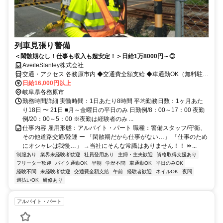
列車見張り警備
＜閑散期なし！仕事も収入も超安定！＞日給1万8000円～◎
AveileStanley株式会社
交通・アクセス 各務原市内 ◆交通費全額支給 ◆車通勤OK（無料駐車
場完備）
日給16,000円以上
岐阜県各務原市
勤務時間詳細 実働時間：1日あたり8時間 平均勤務日数：1ヶ月あた
り18日 〜 21日 ■月～金曜日の平日のみ 日勤例/8：00～17：00 夜勤
例/20：00～5：00 ※夜勤は経験者のみ ...
仕事内容 雇用形態：アルバイト・パート 職種：警備スタッフ/守衛、
その他道路交通/陸運 ー 「閑散期だから仕事がない…」 「仕事のため
にオシャレは我慢…」 →当社にそんな常識はありません！！ ⏩...
制服あり
業界未経験者歓迎
社員登用あり
主婦・主夫歓迎
資格取得支援あり
フリーター歓迎
バイク通勤OK
早朝
学歴不問
車通勤OK
平日のみOK
経験不問
未経験者歓迎
交通費全額支給
午前
経験者歓迎
ネイルOK
夜間
週払いOK
研修あり
アルバイト・パート