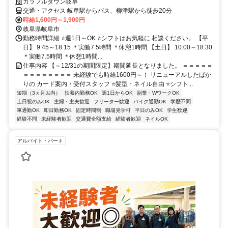
カラフルタウン岐阜
交通・アクセス 岐阜駅からバス、柳津駅から徒歩20分
時給1,600円～1,900円
岐阜県岐阜市
勤務時間詳細 ⭐週1日～OK ⭐シフトはお気軽に 相談ください。 【平
日】 9:45～18:15 ＊実働7.5時間 ＊休憩1時間 【土日】 10:00～18:30
＊実働7.5時間 ＊休憩1時間...
仕事内容 【～12/31の期間限定】期間延長となりました。 ＝＝＝＝＝
＝＝＝＝＝＝＝＝ 未経験でも時給1600円～！ リニューアルしたばか
りの カード案内・受付スタッフ ⭐髪型・ネイル自由 ⭐シフト...
短期（3ヵ月以内）
扶養内勤務OK
週1日からOK
副業・WワークOK
土日祝のみOK
主婦・主夫歓迎
フリーター歓迎
バイク通勤OK
学歴不問
車通勤OK
即日勤務OK
固定時間制
職場見学可
平日のみOK
学生歓迎
経験不問
未経験者歓迎
交通費全額支給
経験者歓迎
ネイルOK
アルバイト・パート