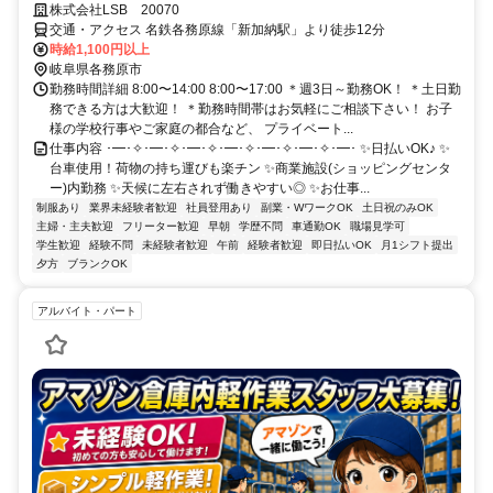
株式会社LSB 20070
交通・アクセス 名鉄各務原線「新加納駅」より徒歩12分
時給1,100円以上
岐阜県各務原市
勤務時間詳細 8:00〜14:00 8:00〜17:00 ＊週3日～勤務OK！ ＊土日勤
務できる方は大歓迎！ ＊勤務時間帯はお気軽にご相談下さい！ お子
様の学校行事やご家庭の都合など、 プライベート...
仕事内容 ･━･✧･━･✧･━･✧･━･✧･━･✧･━･✧･━･ ✨日払いOK♪ ✨
台車使用！荷物の持ち運びも楽チン ✨商業施設(ショッピングセンタ
ー)内勤務 ✨天候に左右されず働きやすい◎ ✨お仕事...
制服あり
業界未経験者歓迎
社員登用あり
副業・WワークOK
土日祝のみOK
主婦・主夫歓迎
フリーター歓迎
早朝
学歴不問
車通勤OK
職場見学可
学生歓迎
経験不問
未経験者歓迎
午前
経験者歓迎
即日払いOK
月1シフト提出
夕方
ブランクOK
アルバイト・パート