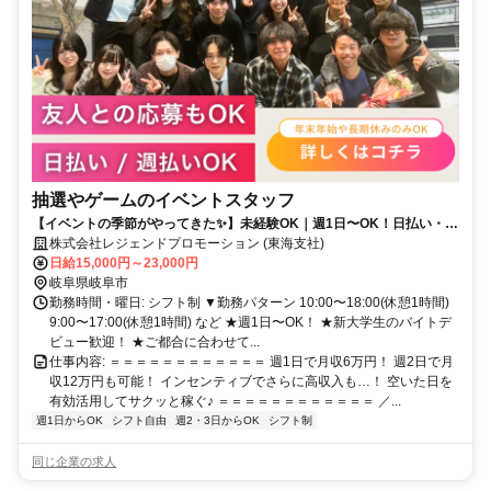
抽選やゲームのイベントスタッフ
【イベントの季節がやってきた✨】未経験OK｜週1日〜OK！日払い・週
払いOK！直行直帰OK！
株式会社レジェンドプロモーション (東海支社)
日給15,000円～23,000円
岐阜県岐阜市
勤務時間・曜日: シフト制 ▼勤務パターン 10:00〜18:00(休憩1時間)
9:00〜17:00(休憩1時間) など ★週1日〜OK！ ★新大学生のバイトデ
ビュー歓迎！ ★ご都合に合わせて...
仕事内容: ＝＝＝＝＝＝＝＝＝＝＝＝ 週1日で月収6万円！ 週2日で月
収12万円も可能！ インセンティブでさらに高収入も…！ 空いた日を
有効活用してサクッと稼ぐ♪ ＝＝＝＝＝＝＝＝＝＝＝＝ ／...
週1日からOK
シフト自由
週2・3日からOK
シフト制
同じ企業の求人