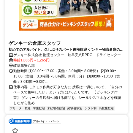
ゲンキーの倉庫スタッフ
初めてのアルバイト、久しぶりのパート復帰歓迎 ゲンキー物流倉庫のピ
ッキング
ゲンキー株式会社 物流センター 岐阜安八RPDC ドライセンター
時給1,065円～1,265円
岐阜県安八郡
勤務時間 [1]08:00〜17:00（実働：3.0時間〜8.0時間） [2]09:00〜
13:00（実働：3.0時間〜8.0時間、休憩：分） [3]08:00〜13:00（実
働：3.0時間〜8.0時...
仕事内容 モクモク作業が好きな方に 接客は一切ないので、「自分の
ペースで集中したい」という方にぴったりです。 【ピッキング作
業】 ゲンキーの各店舗へ届ける商品を、シールやスマホなどを確認
しながら集め...
フリーター歓迎
学生歓迎
未経験者歓迎
経験者歓迎
シフト制
高校生歓迎
アルバイト・パート