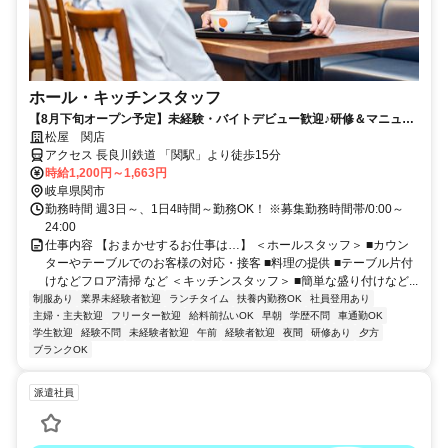
ホール・キッチンスタッフ
【8月下旬オープン予定】未経験・バイトデビュー歓迎♪研修＆マニュア
ル完備で安心♪土日手当あり！時給＋100円♪
松屋 関店
アクセス 長良川鉄道 「関駅」より徒歩15分
時給1,200円～1,663円
岐阜県関市
勤務時間 週3日～、1日4時間～勤務OK！ ※募集勤務時間帯/0:00～
24:00
仕事内容 【おまかせするお仕事は…】 ＜ホールスタッフ＞ ■カウン
ターやテーブルでのお客様の対応・接客 ■料理の提供 ■テーブル片付
けなどフロア清掃 など ＜キッチンスタッフ＞ ■簡単な盛り付けなど...
制服あり
業界未経験者歓迎
ランチタイム
扶養内勤務OK
社員登用あり
主婦・主夫歓迎
フリーター歓迎
給料前払いOK
早朝
学歴不問
車通勤OK
学生歓迎
経験不問
未経験者歓迎
午前
経験者歓迎
夜間
研修あり
夕方
ブランクOK
派遣社員