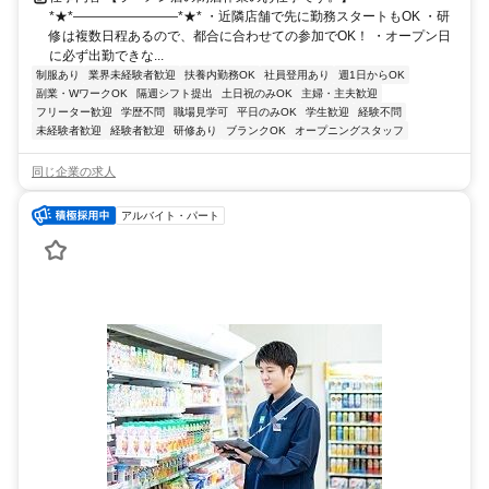
*★*――――――――*★* ・近隣店舗で先に勤務スタートもOK ・研
修は複数日程あるので、都合に合わせての参加でOK！ ・オープン日
に必ず出勤できな...
制服あり
業界未経験者歓迎
扶養内勤務OK
社員登用あり
週1日からOK
副業・WワークOK
隔週シフト提出
土日祝のみOK
主婦・主夫歓迎
フリーター歓迎
学歴不問
職場見学可
平日のみOK
学生歓迎
経験不問
未経験者歓迎
経験者歓迎
研修あり
ブランクOK
オープニングスタッフ
同じ企業の求人
アルバイト・パート