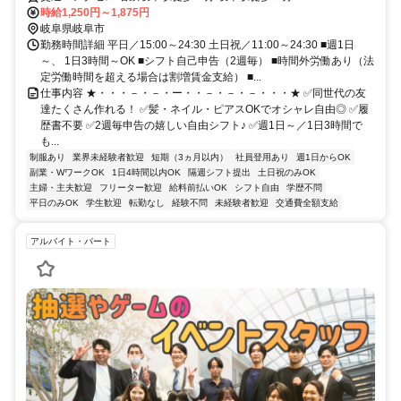
時給1,250円～1,875円
岐阜県岐阜市
勤務時間詳細 平日／15:00～24:30 土日祝／11:00～24:30 ■週1日
～、 1日3時間～OK ■シフト自己申告（2週毎） ■時間外労働あり（法
定労働時間を超える場合は割増賃金支給） ■...
仕事内容 ★・・・－・－・ー・・－・－・－・・・★ ✅同世代の友
達たくさん作れる！ ✅髪・ネイル・ピアスOKでオシャレ自由◎ ✅履
歴書不要 ✅2週毎申告の嬉しい自由シフト♪ ✅週1日～／1日3時間で
も...
制服あり
業界未経験者歓迎
短期（3ヵ月以内）
社員登用あり
週1日からOK
副業・WワークOK
1日4時間以内OK
隔週シフト提出
土日祝のみOK
主婦・主夫歓迎
フリーター歓迎
給料前払いOK
シフト自由
学歴不問
平日のみOK
学生歓迎
転勤なし
経験不問
未経験者歓迎
交通費全額支給
アルバイト・パート