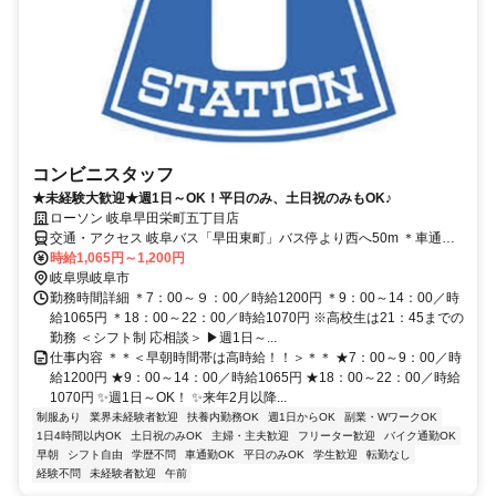
コンビニスタッフ
★未経験大歓迎★週1日～OK！平日のみ、土日祝のみもOK♪
ローソン 岐阜早田栄町五丁目店
交通・アクセス 岐阜バス「早田東町」バス停より西へ50m ＊車通勤
OK
時給1,065円～1,200円
岐阜県岐阜市
勤務時間詳細 ＊7：00～９：00／時給1200円 ＊9：00～14：00／時
給1065円 ＊18：00～22：00／時給1070円 ※高校生は21：45までの
勤務 ＜シフト制 応相談＞ ▶週1日～...
仕事内容 ＊＊＜早朝時間帯は高時給！！＞＊＊ ★7：00～9：00／時
給1200円 ★9：00～14：00／時給1065円 ★18：00～22：00／時給
1070円 ✨週1日～OK！ ✨来年2月以降...
制服あり
業界未経験者歓迎
扶養内勤務OK
週1日からOK
副業・WワークOK
1日4時間以内OK
土日祝のみOK
主婦・主夫歓迎
フリーター歓迎
バイク通勤OK
早朝
シフト自由
学歴不問
車通勤OK
平日のみOK
学生歓迎
転勤なし
経験不問
未経験者歓迎
午前