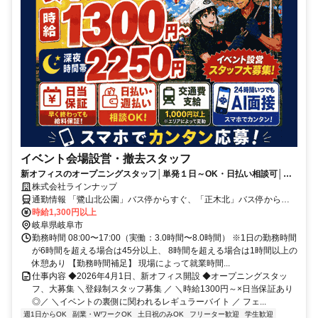
イベント会場設営・撤去スタッフ
新オフィスのオープニングスタッフ│単発１日～OK・日払い相談可│仕
事が早く終わっても給与保証あり◎AI面接はじめました
株式会社ラインナップ
通勤情報 「鷺山北公園」バス停からすぐ、「正木北」バス停から徒
歩9分
時給1,300円以上
岐阜県岐阜市
勤務時間 08:00〜17:00（実働：3.0時間〜8.0時間） ※1日の勤務時間
が6時間を超える場合は45分以上、 8時間を超える場合は1時間以上の
休憩あり 【勤務時間補足】 現場によって就業時間...
仕事内容 ◆2026年4月1日、新オフィス開設 ◆オープニングスタッ
フ、大募集 ＼登録制スタッフ募集 ／ ＼時給1300円～×日当保証あり
◎／ ＼イベントの裏側に関われるレギュラーバイト ／ フェ...
週1日からOK
副業・WワークOK
土日祝のみOK
フリーター歓迎
学生歓迎