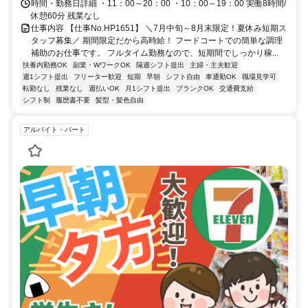
時間・勤務日詳細 ・11：00～20：00 ・10：00～19：00 実働8時間/
休憩60分 残業なし
仕事内容 【仕事No.HP1651】 ＼7月中旬～8月末限定！夏休み短期ス
タッフ募集／ 期間限定だから高時給！ フードコートでの簡単な調理
補助のお仕事です。 フルタイム勤務なので、短期間でしっかり稼...
扶養内勤務OK
副業・WワークOK
隔週シフト提出
主婦・主夫歓迎
週1シフト提出
フリーター歓迎
短期
早朝
シフト自由
車通勤OK
職場見学可
転勤なし
残業なし
週払いOK
月1シフト提出
ブランクOK
交通費支給
シフト制
履歴書不要
髪型・髪色自由
アルバイト・パート