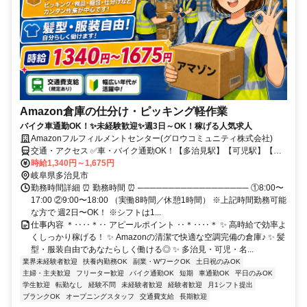
Amazon倉庫の仕分け・ピッキング軽作業
バイク車通勤OK！✨未経験歓迎✨週3日～OK！稼げる人気求人
Amazonフルフィルメントセンター(グロウコミュニティ株式会社)
交通・アクセス ✅️車・バイク通勤OK！【多治見駅】【可児駅】【名
古屋駅】からAmazon専用無料送迎バスあり！
時給1,340円～1,675円
岐阜県多治見市
勤務時間詳細 ⏰ 勤務時間 ⏰ ────────────────── ①8:00〜
17:00 ②9:00〜18:00 （実働8時間／休憩1時間） ※上記時間勤務可能
な方で 週2日〜OK！ ※シフトは1...
仕事内容 ＊‥‥＊‥ アピールポイント ‥＊‥‥＊ ✨ 高時給で効率よ
くしっかり稼げる！ ✨ Amazonの清潔で快適な空調完備の倉庫♪ ✨ 髪
型・服装自由であなたらしく働ける◎ ✨ 多治見・可児・名...
業界未経験者歓迎
扶養内勤務OK
副業・WワークOK
土日祝のみOK
主婦・主夫歓迎
フリーター歓迎
バイク通勤OK
短期
車通勤OK
平日のみOK
学生歓迎
転勤なし
経験不問
未経験者歓迎
経験者歓迎
月1シフト提出
ブランクOK
オープニングスタッフ
交通費支給
長期歓迎