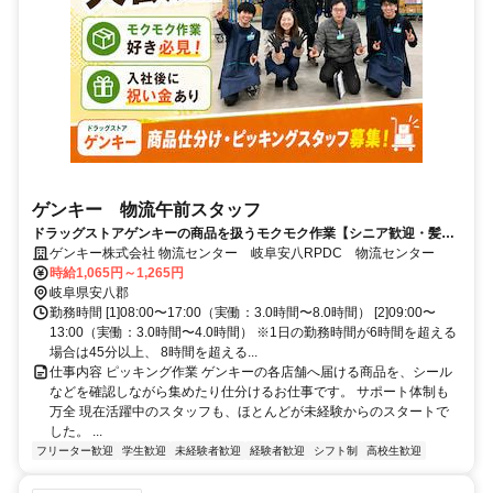
ゲンキー 物流午前スタッフ
ドラッグストアゲンキーの商品を扱うモクモク作業【シニア歓迎・髪
色・髪型自由】
ゲンキー株式会社 物流センター 岐阜安八RPDC 物流センター
時給1,065円～1,265円
岐阜県安八郡
勤務時間 [1]08:00〜17:00（実働：3.0時間〜8.0時間） [2]09:00〜
13:00（実働：3.0時間〜4.0時間） ※1日の勤務時間が6時間を超える
場合は45分以上、 8時間を超える...
仕事内容 ピッキング作業 ゲンキーの各店舗へ届ける商品を、シール
などを確認しながら集めたり仕分けるお仕事です。 サポート体制も
万全 現在活躍中のスタッフも、ほとんどが未経験からのスタートで
した。 ...
フリーター歓迎
学生歓迎
未経験者歓迎
経験者歓迎
シフト制
高校生歓迎