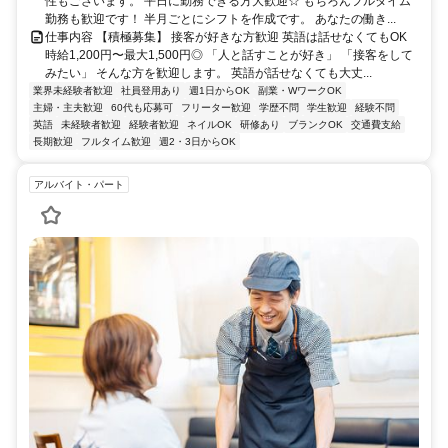
性もございます。 平日に勤務できる方大歓迎☆ もちろんフルタイム
勤務も歓迎です！ 半月ごとにシフトを作成です。 あなたの働き...
仕事内容 【積極募集】 接客が好きな方歓迎 英語は話せなくてもOK
時給1,200円〜最大1,500円◎ 「人と話すことが好き」 「接客をして
みたい」 そんな方を歓迎します。 英語が話せなくても大丈...
業界未経験者歓迎
社員登用あり
週1日からOK
副業・WワークOK
主婦・主夫歓迎
60代も応募可
フリーター歓迎
学歴不問
学生歓迎
経験不問
英語
未経験者歓迎
経験者歓迎
ネイルOK
研修あり
ブランクOK
交通費支給
長期歓迎
フルタイム歓迎
週2・3日からOK
アルバイト・パート