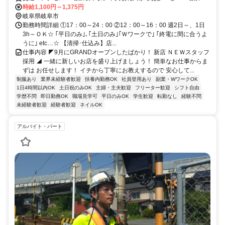
務原線/名鉄名古屋本線「名鉄岐阜駅」徒歩2分＊めっちゃ楽しくて面
時給1,100円～1,375円
白いバイト先！希望シフト応相談！自分らしく働けます！
岐阜県岐阜市
勤務時間詳細 ①17：00～24：00 ②12：00～16：00 週2日～、1日
3h～ＯＫ☆ ｢平日のみ｣､｢土日のみ｣｢Ｗワークで｣ ｢終電に間に合うよ
うに｣ etc…☆ 【清掃･仕込み】店...
仕事内容 ◤9月にGRANDオープンしたばかり！ 新店 ＮＥＷスタッフ
採用 ◢ 一緒に新しいお店を盛り上げましょう！ 簡単なお仕事からま
ずは お任せします！ イチから丁寧にお教えするので 安心して...
制服あり
業界未経験者歓迎
扶養内勤務OK
社員登用あり
副業・WワークOK
1日4時間以内OK
土日祝のみOK
主婦・主夫歓迎
フリーター歓迎
シフト自由
学歴不問
即日勤務OK
職場見学可
平日のみOK
学生歓迎
転勤なし
経験不問
未経験者歓迎
経験者歓迎
ネイルOK
アルバイト・パート