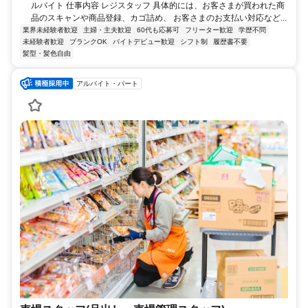
ルバイト 仕事内容 レジスタッフ 具体的には、お客さまが買われた商
品のスキャンや商品登録、カゴ詰め、 お客さまのお支払い対応など...
業界未経験者歓迎
主婦・主夫歓迎
60代も応募可
フリーター歓迎
学歴不問
未経験者歓迎
ブランクOK
バイトデビュー歓迎
シフト制
履歴書不要
髪型・髪色自由
アルバイト・パート