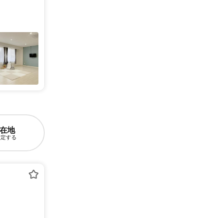
在地
設定する