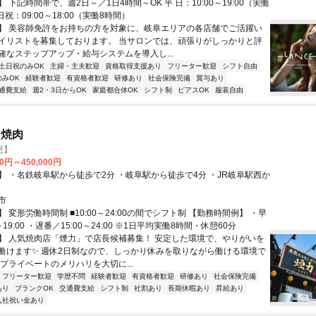
 下記時間帯で、週2日～／1日4時間～OK 平 日：10:00～19:00（実働
日祝：09:00～18:00（実働8時間）
】 美容師免許をお持ちの方を対象に、岐阜エリアの各店舗でご活躍い
イリストを募集しております。 当サロンでは、頑張りがしっかりと評
確なステップアップ・給与システムを導入し...
土日祝のみOK
主婦・主夫歓迎
資格取得支援あり
フリーター歓迎
シフト自由
のみOK
経験者歓迎
有資格者歓迎
研修あり
社会保険完備
賞与あり
通費支給
週2・3日からOK
家庭都合休OK
シフト制
ピアスOK
服装自由
 焼肉
恩】
00円～450,000円
】 ・名鉄岐阜駅から徒歩で2分 ・岐阜駅から徒歩で4分 ・JR岐阜駅西か
市
 変形労働時間制 ■10:00～24:00の間でシフト制 【勤務時間例】 ・早
～19:00 ・遅番／15:00～24:00 ※1日平均実働8時間・休憩60分
】 人気焼肉店「煙力」で店長候補募集！ 安定した環境で、やりがいを
働けます✨ 週休2日制なので、しっかり休みを取りながら働ける環境で
プライベートのメリハリを大切に...
フリーター歓迎
学歴不問
経験者歓迎
有資格者歓迎
研修あり
社会保険完備
あり
ブランクOK
交通費支給
シフト制
社割あり
長期休暇あり
昇給あり
入社祝い金あり