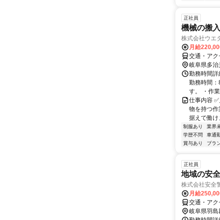
正社員
機械の搬
株式会社ウエ
月給220,0
交通・アクセ
岐阜県多治
勤務時間詳細
勤務時間：8
す。 ・作業終
仕事内容 ✅
物を持つ作
据えて働けま
制服あり
業界
学歴不問
車通勤
賞与あり
ブラ
正社員
地域の安
株式会社安全警
月給250,0
交通・アク
岐阜県羽島