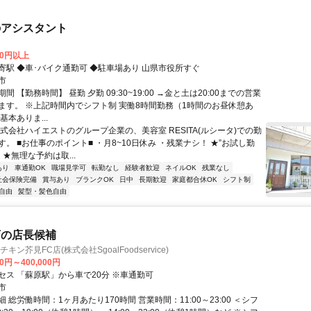
のアシスタント
00円以上
寄駅 ◆車･バイク通勤可 ◆駐車場あり 山県市役所すぐ
市
間 【勤務時間】 昼勤 夕勤 09:30~19:00 →金と土は20:00までの営業
ます。 ※上記時間内でシフト制 実働8時間勤務（1時間のお昼休憩あ
基本ありま...
式会社ハイエストのグループ企業の、美容室 RESITA(ルシータ)での勤
。 ■お仕事のポイント■ ・月8~10日休み ・残業ナシ！ ★”お試し勤
 ★無理な予約は取...
あり
車通勤OK
職場見学可
転勤なし
経験者歓迎
ネイルOK
残業なし
社会保険完備
賞与あり
ブランクOK
日中
長期歓迎
家庭都合休OK
シフト制
自由
髪型・髪色自由
店の店長候補
ン芥見FC店(株式会社SgoalFoodservice)
00円～400,000円
セス 「蘇原駅」から車で20分 ※車通勤可
市
 総労働時間：1ヶ月あたり170時間 営業時間：11:00～23:00 ＜シフ