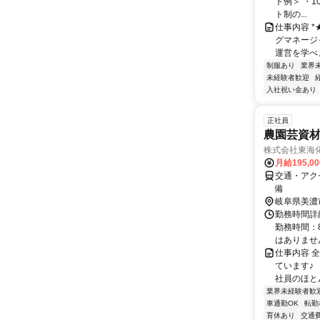
ト例＞ ・10
ト制の...
仕事内容 *
グマネージ
運営を学べま
制服あり
業界
未経験者歓迎
入社祝い金あり
正社員
農園芸資材
株式会社東海
月給195,0
交通・アク
備
岐阜県美濃
勤務時間詳細
勤務時間：8
はありません.
仕事内容 
ています♪
社員のほと
業界未経験者歓
車通勤OK
転勤
育休あり
交通