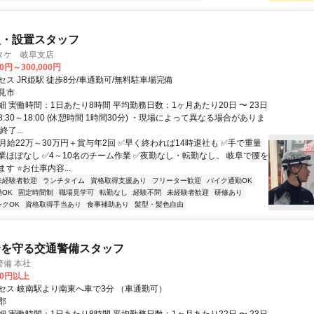
入・設置スタッフ
タケ 岐阜支店
00円～300,000円
ス JR姫駅 徒歩8分/車通勤可/無料駐車場完備
見市
 実働時間：1日あたり8時間 平均勤務日数：1ヶ月あたり20日 〜 23日
:30～18:00 (休憩時間 1時間30分) ・現場によって異なる場合がありま
了...
月給22万～30万円＋賞与年2回 ✅早く終われば14時退社も ✅手で重量
業ほぼなし ✅4～10名のチーム作業 ✅夜勤なし・転勤なし。 岐阜で腰を
す ⭐️お仕事内容...
未経験者歓迎
ランチタイム
資格取得支援あり
フリーター歓迎
バイク通勤OK
OK
固定時間制
職場見学可
転勤なし
経験不問
未経験者歓迎
研修あり
ンクOK
資格取得手当あり
食事補助あり
髪型・髪色自由
全を守る交通警備スタッフ
備 本社
00円以上
セス 岐南駅より南東へ車で3分 （車通勤可）
郡