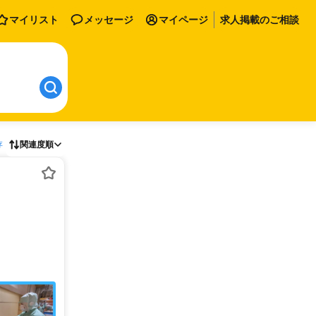
マイリスト
メッセージ
マイページ
求人掲載のご相談
存
関連度順