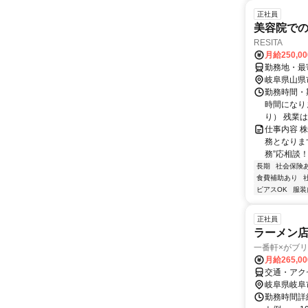
正社員
美容院で
RESITA
月給250,0
勤務地・最
岐阜県山県
勤務時間・期
時間になり
り） 残業は
仕事内容 株
務となります
務”応相談！
長期
社会保険
食費補助あり
ピアスOK
服装
正社員
ラーメン
一番軒×がブリチキ
月給265,0
交通・アク
岐阜県岐阜
勤務時間詳細