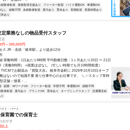
未経験者歓迎
資格取得支援あり
フリーター歓迎
バイク通勤OK
車通勤OK
勤なし
経験不問
未経験者歓迎
賞与あり
育休あり
長期歓迎
長期休暇あり
児所あり
査定業務なしの物品受付スタッフ
町店
00円～300,000円
セス JR・名鉄「岐阜駅」より徒歩12分
市
 実働時間：1日あたり8時間 平均勤務日数：1ヶ月あたり20日 〜 21日
9:00（実働8時間） ⭐残業ほぼなし （忙しい時期でも月10時間程度）
 TVCMでお馴染み『買取大吉』 岐阜市金町に 2026年10月10日オープ
業務はないので知識不要 座り仕事中心のお仕事です。 ＼ ✅スタッフ常時
型店舗 ✅接客・...
迎
副業・WワークOK
フリーター歓迎
学歴不問
車通勤OK
経験不問
経験者歓迎
賞与あり
ブランクOK
育休あり
オープニングスタッフ
交通費支給
あり
バイト・パート
型保育園での保育士
おおがき
0円以上