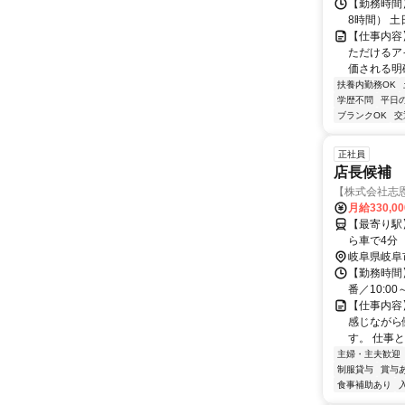
【勤務時間】
8時間） 土
【仕事内容
ただけるア
価される明
扶養内勤務OK
学歴不問
平日
ブランクOK
交
正社員
店長候補
【株式会社志
月給330,0
【最寄り駅
ら車で4分
岐阜県岐阜
【勤務時間】
番／10:00
【仕事内容
感じながら
す。 仕事と
主婦・主夫歓迎
制服貸与
賞与
食事補助あり