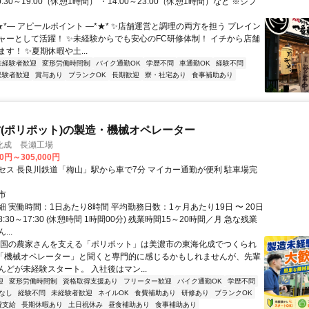
:30～19:00（休憩1時間） ・14:00～23:00（休憩1時間）など ※シフ
★*― アピールポイント ―*★* ✨店舗運営と調理の両方を担う プレイン
ャーとして活躍！ ✨未経験からでも安心のFC研修体制！ イチから店舗
す！ ✨夏期休暇や土...
未経験者歓迎
変形労働時間制
バイク通勤OK
学歴不問
車通勤OK
経験不問
経験者歓迎
賞与あり
ブランクOK
長期歓迎
寮・社宅あり
食事補助あり
(ポリポット)の製造・機械オペレーター
化成 長瀬工場
00円～305,000円
セス 長良川鉄道「梅山」駅から車で7分 マイカー通勤が便利 駐車場完
市
 実働時間：1日あたり8時間 平均勤務日数：1ヶ月あたり19日 〜 20日
:30～17:30 (休憩時間 1時間00分) 残業時間15～20時間／月 急な残業
..
全国の農家さんを支える「ポリポット」は美濃市の東海化成でつくられ
 「機械オペレーター」と聞くと専門的に感じるかもしれませんが、先輩
んどが未経験スタート。 入社後はマン...
迎
変形労働時間制
資格取得支援あり
フリーター歓迎
バイク通勤OK
学歴不問
なし
経験不問
未経験者歓迎
ネイルOK
食費補助あり
研修あり
ブランクOK
費支給
長期休暇あり
土日祝休み
昼食補助あり
食事補助あり