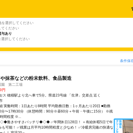
地を選択してください
してください
賞与あり
を選択してください
条件保
ンや抹茶などの粉末飲料、食品製造
玉露園 第二工場
00円
セス 穂積駅より北へ車で5分。県道23号線 「生津」交差点 近く
市
細 実働時間：1日あたり8時間 平均勤務日数：1ヶ月あたり20日 ■勤務
00分〜17時30分 （休憩時間：90分※昼60分＋午前・午後に15分） ※残
間程度 ※...
◆◇◆働きやすさバッチリ◆◇◆ ✅年間休日128日！ ＋有給休暇5日で年
休みも可能！ ✅残業は月平均10時間程度と少なめ！ ✅冷暖房完備の快適な
ム！ 室温20～...