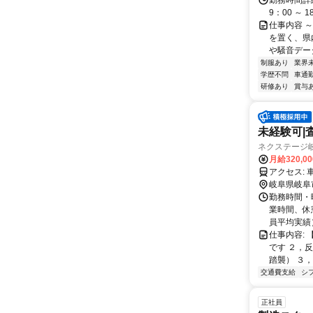
勤務時間詳細
9：00 ～ 
仕事内容 
を置く、県
や騒音デー
制服あり
業界
学歴不問
車通勤
研修あり
賞与
未経験可|
ネクステージ
月給320,0
ア
岐阜県岐阜
勤務時間・曜
業時間、休憩
員平均実績） 
仕事内容:
です ２，
踏襲） ３，
交通費支給
シ
正社員