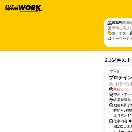
岐阜県
勤務
職種を選択
ボーナス・
キーワード
2,164件以上
正社員
プロテイ
(株) お茶の
月給200,0
交通・アク
岐阜県瑞穂
勤務時間詳
時間■ 8時
業月平均10時
仕事内容 
間132日
クリーンルー