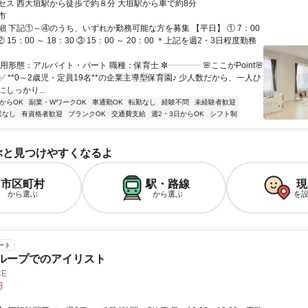
セス 西大垣駅から徒歩で約８分 大垣駅から車で約8分
市
細 下記①～④のうち、いずれか勤務可能な方を募集 【平日】 ① 7：00
 ② 15：00 ～ 18：30 ③ 15：00 ～ 20：00 ＊上記を週2・3日程度勤務
用形態：アルバイト・パート 職種：保育士 ✼┈┈┈┈ 🌸ここがPoint🌸
✅ **0～2歳児・定員19名**の企業主導型保育園♪ 少人数だから、一人ひ
しっかり...
からOK
副業・WワークOK
車通勤OK
転勤なし
経験不問
未経験者歓迎
業なし
有資格者歓迎
ブランクOK
交通費支給
週2・3日からOK
シフト制
ぶと見つけやすくなるよ
市区町村
駅・路線
現
から選ぶ
から選ぶ
を
ート
グループでのアイリスト
CE
円