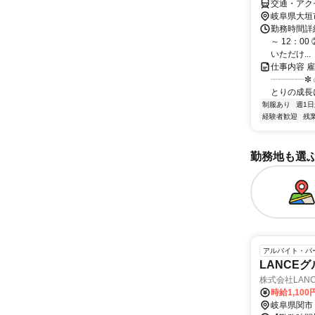
交通・アク
岐阜県大垣
勤務時間詳
～ 12：00
いただけ...
仕事内容 雇
┈┈┈┈✼ 
とりの成長に
制服あり
週1日
経験者歓迎
残
勤務地も選
アルバイト・パ
LANCE
株式会社LAN
時給1,100
岐阜県関市