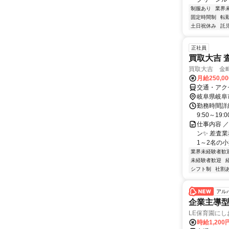
制服あり
業界
固定時間制
転
土日祝休み
託
正社員
買取大吉 
買取大吉 金
月給250,0
交通・アク
岐阜県岐阜
勤務時間詳細
9:50～1
仕事内容 ／
ン✨ 差査
1～2名の小
業界未経験者歓
未経験者歓迎
シフト制
社割
アル
企業主導
LE保育園にし
時給1,20