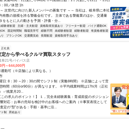
 実働時間：1日あたり8時間 平均勤務日数：1ヶ月あたり22日 〜 23日
18：00／休憩 1h
～～ 次世代に向けた新人メンバーの募集です ～～ 当社は、岐阜県に本社
内有数の規模を誇る警備会社です。 主体である警備業のほか、交通量
タをもとに人の動きを予測・評価・分...
未経験者歓迎
主婦・主夫歓迎
資格取得支援あり
フリーター歓迎
バイク通勤OK
OK
固定時間制
職場見学可
経験不問
未経験者歓迎
経験者歓迎
有資格者歓迎
あり
ブランクOK
交通費支給
長期歓迎
資格取得手当あり
正社員
査定から学べるクルマ買取スタッフ
岐阜21号バイパス店
00円～644,000円
クセス: 車通勤可（※店舗により異なる。）
市
日: 8：30 ～20：30の間でシフト制（実働8時間） ※店舗によって営
時間（60分or90分）が異なります。 ※平均残業時間は17h/月（正社
✅残業月20...
 【この求人のポイント！】 １，完全未経験募集：育成前提のポジション
反響対応：お車の売却を検討中のお客様へのご案内（※事実表現として
査定の“型”がある：手順・基準に沿...
フト制
昇給あり