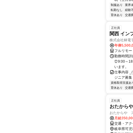
制服あり
業界
転勤なし
経験
育休あり
交通
正社員
関西 イン
株式会社林電
年俸5,500,
フルリモー
勤務時間詳細
⏰9:00～
います。
仕事内容 _/_
ジニア募集
資格取得支援あ
育休あり
交通
正社員
おたから
おたからや 
月給350,0
交通・アク
岐阜県可児