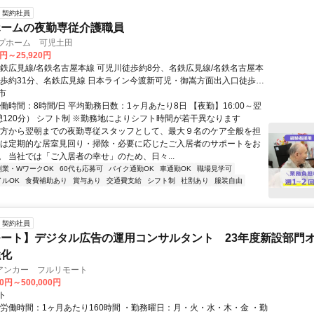
契約社員
ホームの夜勤専従介護職員
ープホーム 可児土田
0円～25,920円
名鉄広見線/名鉄名古屋本線 可児川徒歩約8分、名鉄広見線/名鉄名古屋本
徒歩約31分、名鉄広見線 日本ライン今渡新可児・御嵩方面出入口徒歩約
鉄広見線「可児川駅」より徒歩8分
市
働時間：8時間/日 平均勤務日数：1ヶ月あたり8日 【夜勤】16:00～翌
休憩120分） シフト制 ※勤務地によりシフト時間が若干異なります
夕方から翌朝までの夜勤専従スタッフとして、最大９名のケア全般を担
帯は定期的な居室見回り・掃除・必要に応じたご入居者のサポートをお
。 当社では「ご入居者の幸せ」のため、日々...
副業・WワークOK
60代も応募可
バイク通勤OK
車通勤OK
職場見学可
イルOK
食費補助あり
賞与あり
交通費支給
シフト制
社割あり
服装自由
契約社員
ート】デジタル広告の運用コンサルタント 23年度新設部門
強化
アンカー フルリモート
00円～500,000円
ト
総労働時間：1ヶ月あたり160時間 ・勤務曜日：月・火・水・木・金 ・勤