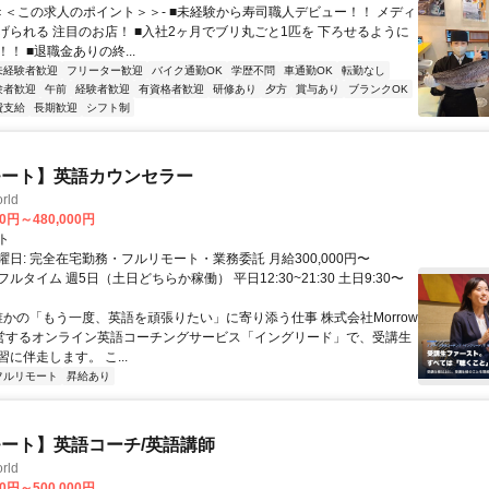
-＜＜この求人のポイント＞＞- ■未経験から寿司職人デビュー！！ メディ
げられる 注目のお店！ ■入社2ヶ月でブリ丸ごと1匹を 下ろせるように
！ ■退職金ありの終...
未経験者歓迎
フリーター歓迎
バイク通勤OK
学歴不問
車通勤OK
転勤なし
験者歓迎
午前
経験者歓迎
有資格者歓迎
研修あり
夕方
賞与あり
ブランクOK
費支給
長期歓迎
シフト制
モート】英語カウンセラー
rld
00円～480,000円
ト
日: 完全在宅勤務・フルリモート・業務委託 月給300,000円〜
円 フルタイム 週5日（土日どちらか稼働） 平日12:30~21:30 土日9:30〜
 誰かの「もう一度、英語を頑張りたい」に寄り添う仕事 株式会社Morrow
が運営するオンライン英語コーチングサービス「イングリード」で、受講生
に伴走します。 こ...
フルリモート
昇給あり
ート】英語コーチ/英語講師
rld
00円～500,000円