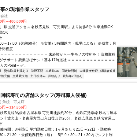
工事の現場作業スタッフ
式会社
00円～400,000円
り徒歩8分 ※車通勤OK
勤OK
市
:00～17:00（休憩60分） ※実働7.5時間以内（現場による） ※残業：月
時間程度
＝＝＝＝＝＝＝＝＝＝＝＝＝＝ 未経験から一生モノの技術を！ 資格取得
がサポート 残業ほぼナシ！基本17時退社 ＝＝＝＝＝＝＝＝＝＝＝＝＝
Point～ ✅...
迎
資格取得支援あり
学歴不問
車通勤OK
固定時間制
未経験者歓迎
経験者歓迎
保険完備
交通費支給
土日祝休み
昇給あり
賞与年2回あり
回転寿司の店舗スタッフ(寿司職人候補)
司 魚錠 可児店
95円～314,856円
名鉄広見線/名鉄名古屋本線 可児川徒歩約20分、名鉄広見線/名鉄名古屋本
イン今渡犬山・名古屋方面出入口徒歩約26分、名鉄広見線/名鉄名古屋本
徒歩約34分 可児市コミュニティバス(さつきバス)「坂戸西バス停」より
市
名鉄広見線「可児川駅」より車で5分／名鉄広見線「日本ライン今渡駅」
働時間：8時間/日 平均勤務日数：1ヶ月あたり21日～22日 ・勤務時
分
09:30～21:30 ・最低勤務日数（週）：5日 9：30～21：30内でシフト制