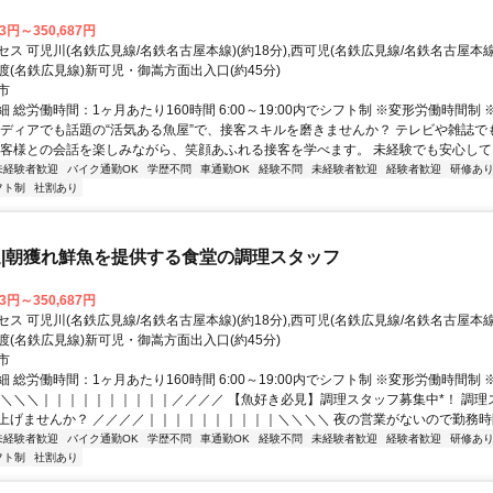
13円～350,687円
ス 可児川(名鉄広見線/名鉄名古屋本線)(約18分),西可児(名鉄広見線/名鉄名古屋本線)(
渡(名鉄広見線)新可児・御嵩方面出入口(約45分)
市
 総労働時間：1ヶ月あたり160時間 6:00～19:00内でシフト制 ※変形労働時間制
メディアでも話題の“活気ある魚屋”で、接客スキルを磨きませんか？ テレビや雑誌で
お客様との会話を楽しみながら、笑顔あふれる接客を学べます。 未経験でも安心してスタ
未経験者歓迎
バイク通勤OK
学歴不問
車通勤OK
経験不問
未経験者歓迎
経験者歓迎
研修あ
フト制
社割あり
|朝獲れ鮮魚を提供する食堂の調理スタッフ
13円～350,687円
ス 可児川(名鉄広見線/名鉄名古屋本線)(約18分),西可児(名鉄広見線/名鉄名古屋本線)(
渡(名鉄広見線)新可児・御嵩方面出入口(約45分)
市
 総労働時間：1ヶ月あたり160時間 6:00～19:00内でシフト制 ※変形労働時間制
＼＼＼＼｜｜｜｜｜｜｜｜｜｜／／／／ 【魚好き必見】調理スタッフ募集中*！ 調理
上げませんか？ ／／／／｜｜｜｜｜｜｜｜｜｜＼＼＼＼ 夜の営業がないので勤務時間を
未経験者歓迎
バイク通勤OK
学歴不問
車通勤OK
経験不問
未経験者歓迎
経験者歓迎
研修あ
フト制
社割あり