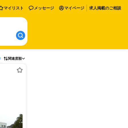
マイリスト
メッセージ
マイページ
求人掲載のご相談
存
関連度順