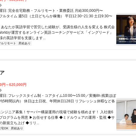
ト
日: 完全在宅勤務・フルリモート・業務委託 月給300,000円〜
円 フルタイム 週5日（土日どちらか稼働） 平日12:30~21:30 土日9:30〜
 ▼あなたが英語学習で苦労した経験が、受講生様の人生を変える 株式会
w Worldが運営するオンライン英語コーチングサービス「イングリード」
様の英語学習を支援します...
フルリモート
昇給あり
ニア
00円～620,000円
ト
日: フレックスタイム制・コアタイム10:00〜15:00／実働8h 残業ほぼ
均5時間以内） 休日は土日祝、年間休日128日 リフレッシュ休暇など各
 エンジニア募集！サーバー構築運用の現場で経験を積めます！ 入社後6
プログラムを用意 ▶お任せする仕事 ◆ミドルウェアの運用・監視 ◆サ
新規立ち上げ ◆リリ...
在宅OK
昇給あり