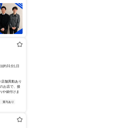
約31分),日
 ※店舗異動あり
題のお店で、接
れや値付けま
り
賞与あり