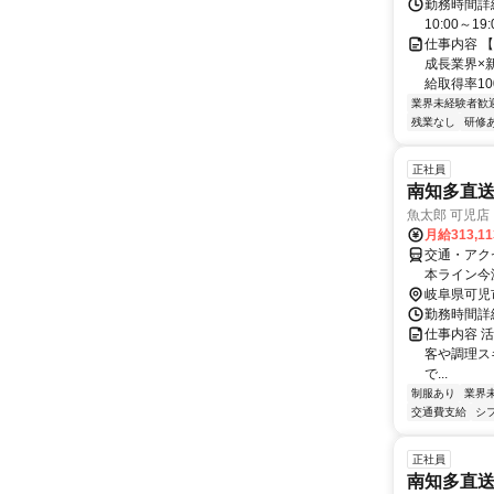
勤務時間詳
10:00～
仕事内容 
成長業界×
給取得率10
業界未経験者歓
残業なし
研修
正社員
南知多直
魚太郎 可児店
月給313,1
交通・アクセ
本ライン今
岐阜県可児
勤務時間詳細
仕事内容 
客や調理ス
で...
制服あり
業界
交通費支給
シ
正社員
南知多直