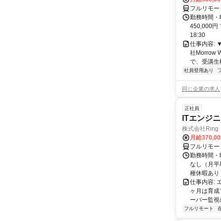
フルリモー
勤務時間・曜
450,000
18:30
仕事内容:
社Morro
で、受講生
社員登用あり
同じ企業の求人
正社員
ITエンジ
株式会社Ring
月給370,0
フルリモー
勤務時間・曜
なし（月平
種休暇あり
仕事内容:
ヶ月は育成
ーバー監視の
フルリモート