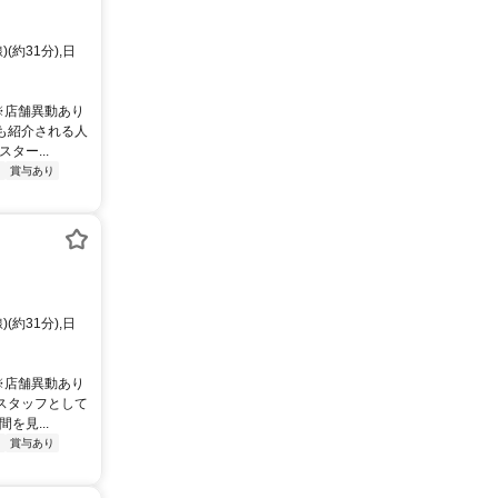
約31分),日
 ※店舗異動あり
も紹介される人
ー...
り
賞与あり
約31分),日
 ※店舗異動あり
スタッフとして
見...
り
賞与あり