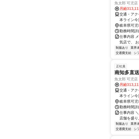
魚太郎 可児店
月給313,1
交通・アクセ
本ライン今
岐阜県可児
勤務時間詳細
仕事内容 
気店で、 
制服あり
業界
交通費支給
シ
正社員
南知多直送
魚太郎 可児店
月給313,1
交通・アクセ
本ライン今
岐阜県可児
勤務時間詳細
仕事内容 
店舗を盛り
制服あり
業界
交通費支給
シ