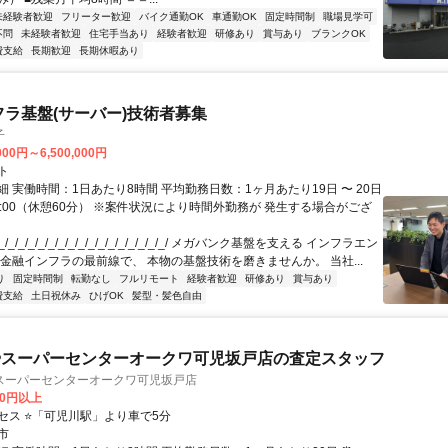
未経験者歓迎
フリーター歓迎
バイク通勤OK
車通勤OK
固定時間制
職場見学可
不問
未経験者歓迎
住宅手当あり
経験者歓迎
研修あり
賞与あり
ブランクOK
費支給
長期歓迎
長期休暇あり
フラ基盤(サーバー)技術者募集
子
000円～6,500,000円
ト
 実働時間：1日あたり8時間 平均勤務日数：1ヶ月あたり19日 〜 20日
18:00（休憩60分） ※案件状況により時間外勤務が 発生する場合がござ
/_/_/_/_/_/_/_/_/_/_/_/_/_/_/_/_/ メガバンク基盤を支える インフラエン
 金融インフラの最前線で、 本物の基盤技術を磨きませんか。 当社...
り
固定時間制
転勤なし
フルリモート
経験者歓迎
研修あり
賞与あり
費支給
土日祝休み
ひげOK
髪型・髪色自由
やスーパーセンターオークワ可児坂戸店の査定スタッフ
スーパーセンターオークワ可児坂戸店
00円以上
セス ⭐「可児川駅」より車で5分
市