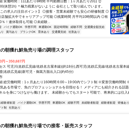
細 実働時間：1日あたり8時間 平均勤務日数：1ヶ月あたり20日 ⏰
19:00(休憩1h) ＊極力残業がないように 会社として取り組んでいます。
【この求人の注目ポイント】 ◎接客・営業未経験でも安心の研修制度 ◎
新店舗拡大中でキャリアアップ可能 ◎残業時間 月平均10時間以内 ◎有
0％！連休取得も可能 ◎未経験...
迎
バイク通勤OK
学歴不問
車通勤OK
固定時間制
経験不問
交通費全額支給
あり
賞与あり
ブランクOK
育休あり
交通費支給
社割あり
送の朝獲れ鮮魚売り場の調理スタッフ
13円～350,687円
ス 可児川(名鉄広見線/名鉄名古屋本線)(約18分),西可児(名鉄広見線/名鉄名古屋本線)(
渡(名鉄広見線)新可児・御嵩方面出入口(約45分)
市
 総労働時間：1ヶ月あたり160時間 6:00～19:00内でシフト制 ※変形労働時間制
活気ある市場で、魚のプロフェッショナルを目指せる！ メディアにも紹介される話
キルを身につけながら働けます。 未経験からでもスタート可能で、将来的には仕入
未経験者歓迎
バイク通勤OK
学歴不問
車通勤OK
経験不問
未経験者歓迎
経験者歓迎
研修あ
フト制
社割あり
送の朝獲れ鮮魚売り場での接客・販売スタッフ