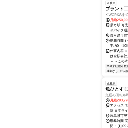
正社員
プラント
K.WORKS株
月給250,0
最寄駅 可児川駅 交通アクセス 名鉄広見線「可児川駅」よ
※バイク通
岐阜県可児
勤務時間 8
平均0～10
仕事内容 
は全額会社
＝ ～この求人の
業界未経験者歓
残業なし
社会
正社員
魚ひとすじ
魚屋の回転寿
月給283,7
アクセス 
線 日本ラ
線 新可児
岐阜県可児
徒歩2分／
勤務時間 実
より車で5
間： [1] 