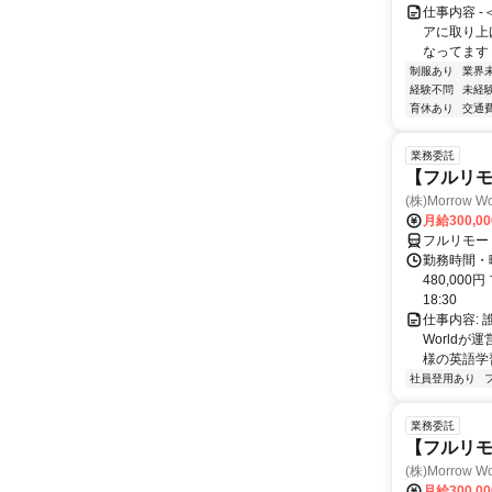
仕事内容 
アに取り上
なってます！
制服あり
業界
経験不問
未経
育休あり
交通
業務委託
【フルリ
(株)Morrow Wo
月給300,0
フルリモー
勤務時間・曜
480,000
18:30
仕事内容:
World
様の英語学習
社員登用あり
業務委託
【フルリモ
(株)Morrow Wo
月給300,0