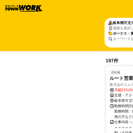
岐阜県
可児
職種を選択
ボーナス・
キーワード
197件
正社員
ルート営業
株式会社エム
月給210,0
交通・アクセ
岐阜県可児
勤務時間詳細
勤務時間：8
視の方などに
仕事内容 
＝＝＝＝＝
制（土日休み