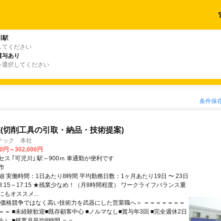
川駅
してください
賞与あり
を選択してください
条件保
(切削工具の引取・納品・技術提案)
テック 本社
00円～302,000円
ス ｢可児川｣ 駅～900ｍ 車通勤が便利です
市
 実働時間：1日あたり8時間 平均勤務日数：1ヶ月あたり19日 〜 23日
:15～17:15 ★残業少なめ！（月8時間程度） ワークライフバランス重
もオススメ...
＜価格競争ではなく高い技術力を武器にした営業職へ＞ ＝＝＝＝＝＝＝
＝＝ ■未経験歓迎■既存顧客中心 ■ノルマなし■賞与年3回 ■完全週休2日
） ■残業月平均8時間 ＝＝...