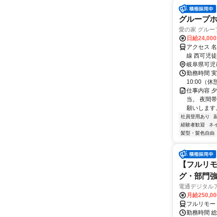
グループ
愛の家 グル
日給24,00
アクセス 
線 西可児
37分 名
岐阜県可児
勤務時間 実
10:00（
仕事内容 
当。 夜間
願いします
社員登用あり
経験者歓迎
ネ
髪型・髪色自由
【フルリモ
グ・部門
電通デジタル
月給250,0
フルリモー
勤務時間 