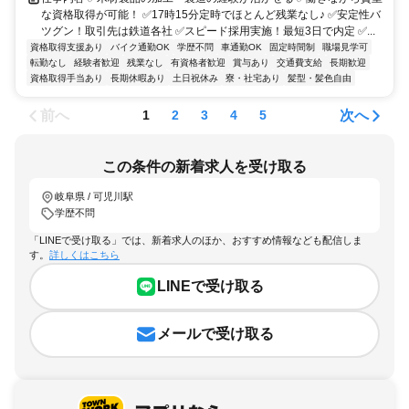
な資格取得が可能！ ✅17時15分定時でほとんど残業なし♪ ✅安定性バ
ツグン！取引先は鉄道各社 ✅スピード採用実施！最短3日で内定 ✅...
資格取得支援あり
バイク通勤OK
学歴不問
車通勤OK
固定時間制
職場見学可
転勤なし
経験者歓迎
残業なし
有資格者歓迎
賞与あり
交通費支給
長期歓迎
資格取得手当あり
長期休暇あり
土日祝休み
寮・社宅あり
髪型・髪色自由
前へ
次へ
1
2
3
4
5
この条件の新着求人を受け取る
岐阜県 / 可児川駅
学歴不問
「LINEで受け取る」では、新着求人のほか、おすすめ情報なども配信しま
す。
詳しくはこちら
LINEで受け取る
メールで受け取る