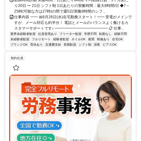
勤務時間詳細 実働時間：1日あたり8時間 平均勤務日数：1ヶ月あた
り20日 〜 21日 シフト制 1日あたりの実働時間：最大8時間/日 ◆7～
25時(可能な方は27時)の間で週5日/実働8時間のシフ...
仕事内容 ━━ 📅8月26日(水)在宅勤務スタート！━━ 受電がメインで
すが、メール対応も約半分！ 電話とメールのバランスよく働けるカ
スタマーサポートです♪ ━━━━━━━━━━━━━━ 📋 仕事...
業界未経験者歓迎
社員登用あり
フリーター歓迎
学歴不問
転勤なし
経験不問
未経験者歓迎
フルリモート
経験者歓迎
ネイルOK
夜間
研修あり
在宅OK
ブランクOK
育休あり
交通費支給
長期歓迎
シフト制
深夜
ピアスOK
契約社員