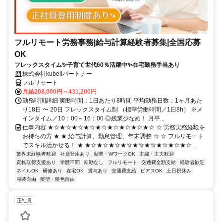
フルリモート労務事務|給与計算経験者募集|全国応募
OK
フレックスタイム✨子育て世代60％活躍中✨在宅勤務手当あり
株式会社kubellパートナー
フルリモート
月給208,000円～431,200円
勤務時間詳細 実働時間：1日あたり8時間 平均勤務日数：1ヶ月あた
り18日 〜 20日 フレックスタイム制 （標準労働時間／1日8h） ※メ
インタイム／10：00～16：00 ◎残業少なめ！ 月平...
仕事内容 ★☆★☆★☆★☆★☆★☆★☆★☆★☆ ☆ 労務実務経験を
お持ちの方 ★ ★ 給与計算、勤怠管理、年末調整 ☆ ☆ フルリモート
でスキル活かせる！ ★ ★☆★☆★☆★☆★☆★☆★☆★☆★☆ ...
業界未経験者歓迎
社員登用あり
副業・WワークOK
主婦・主夫歓迎
資格取得支援あり
学歴不問
転勤なし
フルリモート
交通費全額支給
経験者歓迎
ネイルOK
研修あり
在宅OK
賞与あり
交通費支給
ピアスOK
土日祝休み
服装自由
髪型・髪色自由
正社員