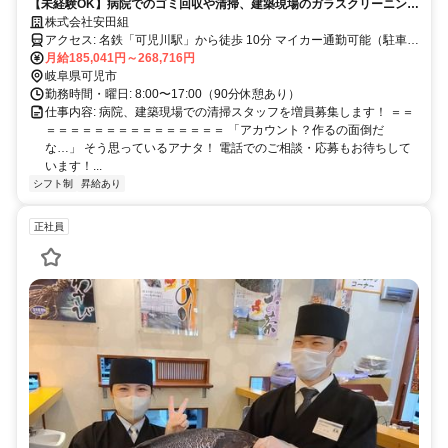
【未経験OK】病院でのゴミ回収や清掃、建築現場のガラスクリーニング
など｜17時退勤｜40〜50代の女性スタッフ活躍中！
株式会社安田組
アクセス: 名鉄「可児川駅」から徒歩 10分 マイカー通勤可能（駐車場
有）
月給185,041円～268,716円
岐阜県可児市
勤務時間・曜日: 8:00〜17:00（90分休憩あり）
仕事内容: 病院、建築現場での清掃スタッフを増員募集します！ ＝＝
＝＝＝＝＝＝＝＝＝＝＝＝＝＝＝ 「アカウント？作るの面倒だ
な…」 そう思っているアナタ！ 電話でのご相談・応募もお待ちして
います！...
シフト制
昇給あり
正社員