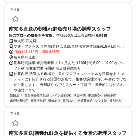
正社員
南知多直送の朝獲れ鮮魚売り場の調理スタッフ
魚のプロへの成長をを支援。年収550万以上も目指せる/社員
魚太郎 可児店
交通・アクセス 可児川(名鉄広見線/名鉄名古屋本線)(約18分),西可児
(名鉄広見線/名鉄名古屋本線)(約31分),日本ライン今渡(名鉄広見線)新
月給313,113円～350,687円
可児・御嵩方面出入口(約45分)
岐阜県可児市
勤務時間詳細 総労働時間：1ヶ月あたり160時間 6:00～19:00内でシ
フト制 ※変形労働時間制 ※店舗異動あり
仕事内容 活気ある市場で、魚のプロフェッショナルを目指せる！ メ
ディアにも紹介される話題のお店で、接客や調理スキルを身につけな
がら働けます。 未経験からでもスタート可能で、将来的には仕入れ
や値付けまで...
制服あり
業界未経験者歓迎
バイク通勤OK
学歴不問
車通勤OK
経験不問
未経験者歓迎
経験者歓迎
研修あり
賞与あり
交通費支給
シフト制
社割あり
正社員
南知多直送|朝獲れ鮮魚を提供する食堂の調理スタッフ