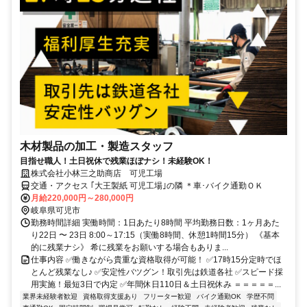
木材製品の加工・製造スタッフ
目指せ職人！土日祝休で残業ほぼナシ！未経験OK！
株式会社小林三之助商店 可児工場
交通・アクセス ｢大王製紙 可児工場｣の隣 ＊車･バイク通勤ＯＫ
月給220,000円～280,000円
岐阜県可児市
勤務時間詳細 実働時間：1日あたり8時間 平均勤務日数：1ヶ月あた
り22日 〜 23日 8:00～17:15（実働8時間、休憩1時間15分） 《基本
的に残業ナシ》 希に残業をお願いする場合もありま...
仕事内容 ✅働きながら貴重な資格取得が可能！ ✅17時15分定時でほ
とんど残業なし♪ ✅安定性バツグン！取引先は鉄道各社 ✅スピード採
用実施！最短3日で内定 ✅年間休日110日＆土日祝休み ＝＝＝＝＝...
業界未経験者歓迎
資格取得支援あり
フリーター歓迎
バイク通勤OK
学歴不問