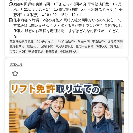
勤務時間詳細 実働時間：1日あたり7時間45分 平均勤務日数：1ヶ月
あたり21日 8：15～17：15 ※実働7時間45分 ※休憩75分あり（小休
憩2回＋昼休憩） →10：30～15分、12：1...
仕事内容 ＼増員！2名の募集／ 同時入社の同期がいるので安心！ ＼
営業経験は問いません／ 人と接する事が苦手でない方 ＼具体的なお
仕事／ 既存のお客様を定期訪問！ まずはどんなお客様がいて どん
な...
業界未経験者歓迎
ランチタイム
バイク通勤OK
学歴不問
車通勤OK
固定時間制
職場見学可
転勤なし
経験不問
未経験者歓迎
住宅手当あり
研修あり
賞与あり
ブランクOK
交通費支給
長期歓迎
長期休暇あり
派遣社員