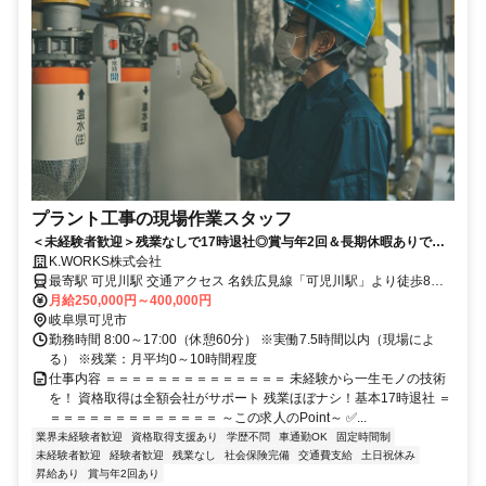
プラント工事の現場作業スタッフ
＜未経験者歓迎＞残業なしで17時退社◎賞与年2回＆長期休暇ありでプ
ライベートも大満足！
K.WORKS株式会社
最寄駅 可児川駅 交通アクセス 名鉄広見線「可児川駅」より徒歩8分
月給250,000円～400,000円
※車通勤OK ※バイク通勤OK
岐阜県可児市
勤務時間 8:00～17:00（休憩60分） ※実働7.5時間以内（現場によ
る） ※残業：月平均0～10時間程度
仕事内容 ＝＝＝＝＝＝＝＝＝＝＝＝＝＝ 未経験から一生モノの技術
を！ 資格取得は全額会社がサポート 残業ほぼナシ！基本17時退社 ＝
＝＝＝＝＝＝＝＝＝＝＝＝＝ ～この求人のPoint～ ✅...
業界未経験者歓迎
資格取得支援あり
学歴不問
車通勤OK
固定時間制
未経験者歓迎
経験者歓迎
残業なし
社会保険完備
交通費支給
土日祝休み
昇給あり
賞与年2回あり