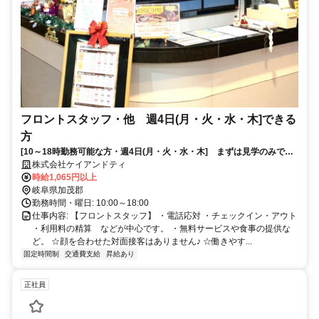
フロントスタッフ・他 週4日(月・火・水・木]できる
方
[10～18時勤務可能な方・週4日(月・火・水・木] まずは見学のみでも
歓迎です。Wワークや扶養内勤務で働きたい方もOK！
株式会社ケイアンドティ
時給1,065円以上
岐阜県加茂郡
勤務時間・曜日: 10:00～18:00
仕事内容: 【フロントスタッフ】 ・電話応対 ・チェックイン・アウト
・利用料の精算 などが中心です。 ・無料サービスや食事の提供な
ど。 ☆顔を合わせた対面接客はありません♪ ☆働きやす...
固定時間制
交通費支給
昇給あり
正社員