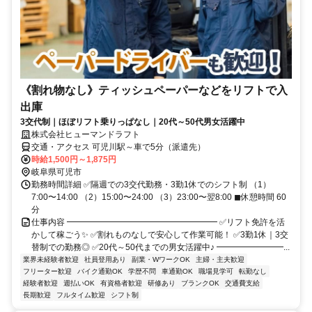
《割れ物なし》ティッシュペーパーなどをリフトで入
出庫
3交代制｜ほぼリフト乗りっぱなし｜20代～50代男女活躍中
株式会社ヒューマンドラフト
交通・アクセス 可児川駅～車で5分（派遣先）
時給1,500円～1,875円
岐阜県可児市
勤務時間詳細 ✅隔週での3交代勤務・3勤1休でのシフト制 （1）
7:00〜14:00 （2）15:00〜24:00 （3）23:00〜翌8:00 ◼︎休憩時間 60
分
仕事内容 ━━━━━━━━━━━━━━━━━━ ✅リフト免許を活
かして稼ごう✨ ✅割れものなしで安心して作業可能！ ✅3勤1休｜3交
替制での勤務◎ ✅20代～50代までの男女活躍中♪ ━━━━━━━━...
業界未経験者歓迎
社員登用あり
副業・WワークOK
主婦・主夫歓迎
フリーター歓迎
バイク通勤OK
学歴不問
車通勤OK
職場見学可
転勤なし
経験者歓迎
週払いOK
有資格者歓迎
研修あり
ブランクOK
交通費支給
長期歓迎
フルタイム歓迎
シフト制