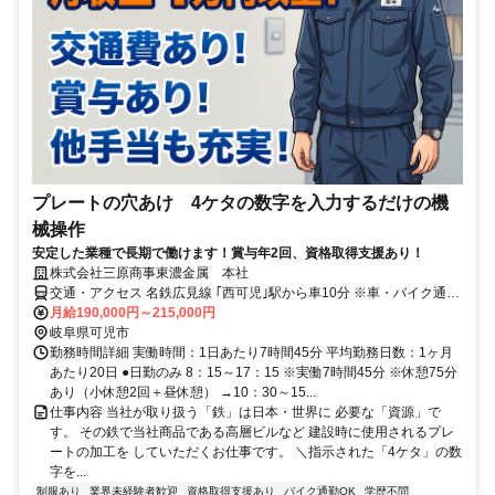
プレートの穴あけ 4ケタの数字を入力するだけの機
械操作
安定した業種で長期で働けます！賞与年2回、資格取得支援あり！
株式会社三原商事東濃金属 本社
交通・アクセス 名鉄広見線 ｢西可児｣駅から車10分 ※車・バイク通勤
OK/駐車場あり
月給190,000円～215,000円
岐阜県可児市
勤務時間詳細 実働時間：1日あたり7時間45分 平均勤務日数：1ヶ月
あたり20日 ●日勤のみ 8：15～17：15 ※実働7時間45分 ※休憩75分
あり（小休憩2回＋昼休憩） →10：30～15...
仕事内容 当社が取り扱う「鉄」は日本・世界に 必要な「資源」で
す。 その鉄で当社商品である高層ビルなど 建設時に使用されるプレ
ートの加工を していただくお仕事です。 ＼指示された「4ケタ」の数
字を...
制服あり
業界未経験者歓迎
資格取得支援あり
バイク通勤OK
学歴不問