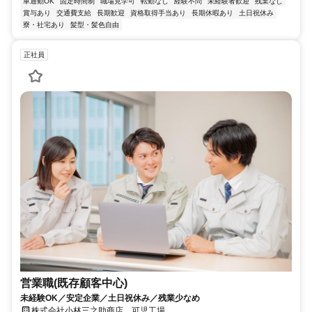
車通勤OK
固定時間制
職場見学可
転勤なし
経験不問
未経験者歓迎
残業なし
賞与あり
交通費支給
長期歓迎
資格取得手当あり
長期休暇あり
土日祝休み
寮・社宅あり
髪型・髪色自由
正社員
営業職(既存顧客中心)
未経験OK／安定企業／土日祝休み／残業少なめ
株式会社小林三之助商店 可児工場