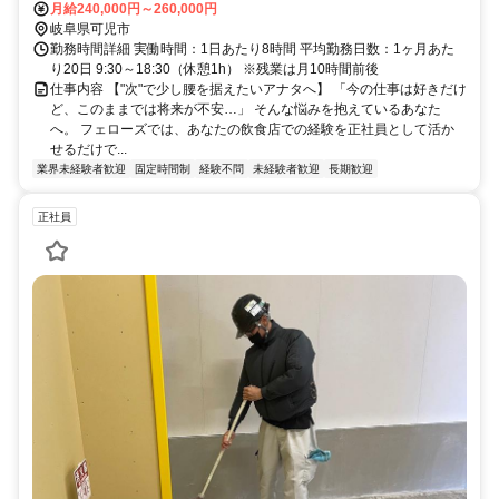
月給240,000円～260,000円
岐阜県可児市
勤務時間詳細 実働時間：1日あたり8時間 平均勤務日数：1ヶ月あた
り20日 9:30～18:30（休憩1h） ※残業は月10時間前後
仕事内容 【"次"で少し腰を据えたいアナタへ】 「今の仕事は好きだけ
ど、このままでは将来が不安…」 そんな悩みを抱えているあなた
へ。 フェローズでは、あなたの飲食店での経験を正社員として活か
せるだけで...
業界未経験者歓迎
固定時間制
経験不問
未経験者歓迎
長期歓迎
正社員