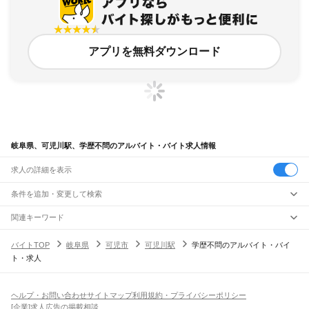
アプリを無料ダウンロード
岐阜県、可児川駅、学歴不問のアルバイト・バイト求人情報
求人の詳細を表示
条件を追加・変更して検索
市区町村を追加・変更
関連キーワード
完全在宅ワーク 全国
シール貼り 在宅
現在地周辺
ガチャガチャ
犬カフェ
岐阜県
駅を追加・変更
バイトTOP
岐阜県
可児市
可児川駅
学歴不問のアルバイト・バイ
岐阜県
すべて
ト・求人
岐阜市
大垣市
高山市
多治見市
関市
中津川市
美濃市
瑞浪市
羽島市
恵那市
職種を追加・変更
JR中央本線(名古屋～塩尻)
美濃加茂市
土岐市
各務原市
可児市
山県市
瑞穂市
飛騨市
本巣市
郡上市
下呂市
古虎渓駅
多治見駅
土岐市駅
瑞浪駅
釜戸駅
武並駅
恵那駅
美乃坂本駅
中津川駅
飲食・フードサービス
海津市
羽島郡
養老郡
不破郡
安八郡
揖斐郡
本巣郡
加茂郡
可児郡
大野郡
特徴を追加・変更
落合川駅
坂下駅
飲食・フードサービス
すべて
ヘルプ・お問い合わせ
サイトマップ
利用規約・プライバシーポリシー
ホールスタッフ
キッチンスタッフ
皿洗い・洗い場
精肉・鮮魚加工
給食調理
人気
[企業]求人広告の掲載相談
JR高山本線