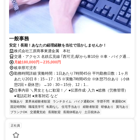
一般事務
安定！長期！あなたの経理経験を当社で活かしませんか！
株式会社三原商事東濃金属 本社
交通・アクセス 名鉄広見線 ｢西可児｣駅から車10分 ※車・バイク通勤
OK/駐車場あり
月給180,000円～235,000円
岐阜県可児市
勤務時間詳細 実働時間：1日あたり7時間45分 平均勤務日数：1ヶ月
あたり20日 8：15～17：15 ※実働7時間45分 ※休憩75分あり（小休
憩2回＋昼休憩） →10：30～15分、12：1...
仕事内容 ＼男女ともに歓迎！／ ●伝票作成･入力 ●総務（労務管理）
●電話応対 ●来客対応 など
制服あり
業界未経験者歓迎
ランチタイム
バイク通勤OK
学歴不問
車通勤OK
固定時間制
職場見学可
転勤なし
住宅手当あり
経験者歓迎
研修あり
賞与あり
ブランクOK
交通費支給
長期歓迎
長期休暇あり
土日祝休み
正社員