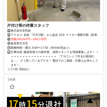
片付け等の作業スタッフ
株式会社安田組
アクセス: 名鉄「可児川駅」から徒歩 10分 マイカー通勤可能（駐車場
有）
月給185,041円～268,716円
岐阜県可児市
勤務時間・曜日: 8:00〜17:00（90分休憩あり）
仕事内容: 建築現場での雑作業、清掃スタッフを増員募集します！ ＝
＝＝＝＝＝＝＝＝＝＝＝＝＝＝＝＝ 「アカウント？作るの面倒だ
な…」 そう思っているアナタ！ 電話でのご相談・応募もお待ちして
ます！...
シフト制
昇給あり
正社員