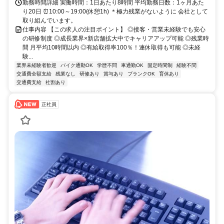
勤務時間詳細 実働時間：1日あたり8時間 平均勤務日数：1ヶ月あた
り20日 ⏰10:00～19:00(休憩1h) ＊極力残業がないように 会社として
取り組んでいます。
仕事内容 【この求人の注目ポイント】 ◎接客・営業未経験でも安心
の研修制度 ◎成長業界×新店舗拡大中でキャリアアップ可能 ◎残業時
間 月平均10時間以内 ◎有給取得率100％！連休取得も可能 ◎未経
験...
業界未経験者歓迎
バイク通勤OK
学歴不問
車通勤OK
固定時間制
経験不問
交通費全額支給
残業なし
研修あり
賞与あり
ブランクOK
育休あり
交通費支給
社割あり
正社員