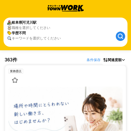
岐阜県
可児川駅
職種を選択してください
学歴不問
キーワードを選択してください
363件
条件保存
関連度順
業務委託