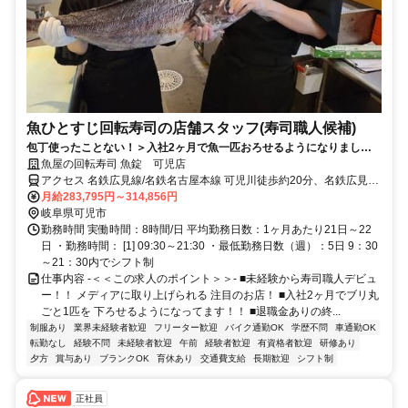
魚ひとすじ回転寿司の店舗スタッフ(寿司職人候補)
包丁使ったことない！＞入社2ヶ月で魚一匹おろせるようになりまし
た！寿司職人目指せる★退職金＆賞与有★
魚屋の回転寿司 魚錠 可児店
アクセス 名鉄広見線/名鉄名古屋本線 可児川徒歩約20分、名鉄広見線/
名鉄名古屋本線 日本ライン今渡犬山・名古屋方面出入口徒歩約26
月給283,795円～314,856円
分、名鉄広見線/名鉄名古屋本線 新可児徒歩約34分 可児市コミュニテ
岐阜県可児市
ィバス(さつきバス)「坂戸西バス停」より徒歩2分／名鉄広見線「可
勤務時間 実働時間：8時間/日 平均勤務日数：1ヶ月あたり21日～22
児川駅」より車で5分／名鉄広見線「日本ライン今渡駅」より車で5分
日 ・勤務時間： [1] 09:30～21:30 ・最低勤務日数（週）：5日 9：30
～21：30内でシフト制
仕事内容 -＜＜この求人のポイント＞＞- ■未経験から寿司職人デビュ
ー！！ メディアに取り上げられる 注目のお店！ ■入社2ヶ月でブリ丸
ごと1匹を 下ろせるようになってます！！ ■退職金ありの終...
制服あり
業界未経験者歓迎
フリーター歓迎
バイク通勤OK
学歴不問
車通勤OK
転勤なし
経験不問
未経験者歓迎
午前
経験者歓迎
有資格者歓迎
研修あり
夕方
賞与あり
ブランクOK
育休あり
交通費支給
長期歓迎
シフト制
正社員