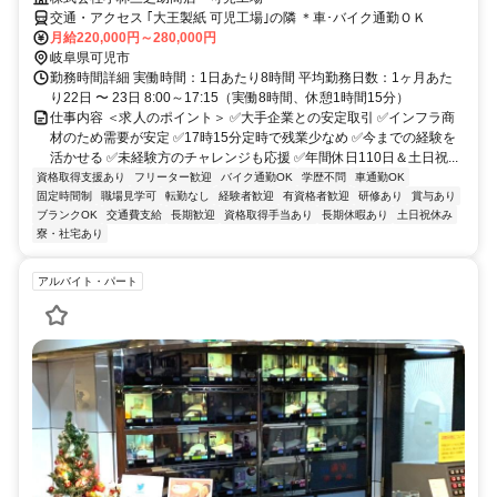
交通・アクセス ｢大王製紙 可児工場｣の隣 ＊車･バイク通勤ＯＫ
月給220,000円～280,000円
岐阜県可児市
勤務時間詳細 実働時間：1日あたり8時間 平均勤務日数：1ヶ月あた
り22日 〜 23日 8:00～17:15（実働8時間、休憩1時間15分）
仕事内容 ＜求人のポイント＞ ✅大手企業との安定取引 ✅インフラ商
材のため需要が安定 ✅17時15分定時で残業少なめ ✅今までの経験を
活かせる ✅未経験方のチャレンジも応援 ✅年間休日110日＆土日祝...
資格取得支援あり
フリーター歓迎
バイク通勤OK
学歴不問
車通勤OK
固定時間制
職場見学可
転勤なし
経験者歓迎
有資格者歓迎
研修あり
賞与あり
ブランクOK
交通費支給
長期歓迎
資格取得手当あり
長期休暇あり
土日祝休み
寮・社宅あり
アルバイト・パート