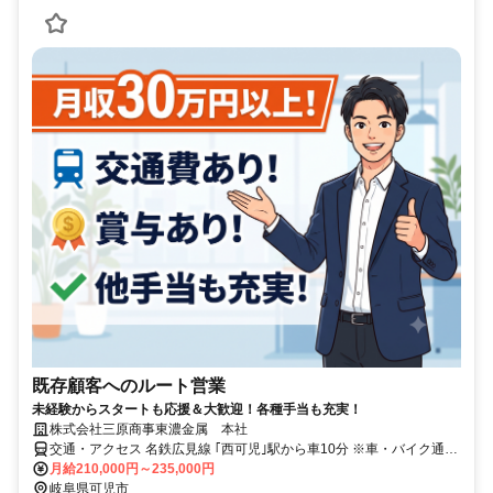
既存顧客へのルート営業
未経験からスタートも応援＆大歓迎！各種手当も充実！
株式会社三原商事東濃金属 本社
交通・アクセス 名鉄広見線 ｢西可児｣駅から車10分 ※車・バイク通勤
OK/駐車場あり
月給210,000円～235,000円
岐阜県可児市