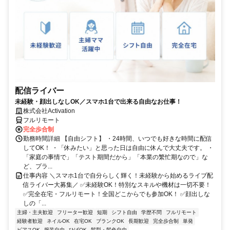
配信ライバー
未経験・顔出しなしOK／スマホ1台で出来る自由なお仕事！
株式会社Activation
フルリモート
完全歩合制
勤務時間詳細 【自由シフト】 ・24時間、いつでも好きな時間に配信
してOK！ ・「休みたい」と思った日は自由に休んで大丈夫です。 ・
「家庭の事情で」「テスト期間だから」「本業の繁忙期なので」な
ど、プラ...
仕事内容 ＼スマホ1台で自分らしく輝く！未経験から始めるライブ配
信ライバー大募集／ ✅未経験OK！特別なスキルや機材は一切不要！
✅完全在宅・フルリモート！全国どこからでも参加OK！ ✅顔出しな
しの「...
主婦・主夫歓迎
フリーター歓迎
短期
シフト自由
学歴不問
フルリモート
経験者歓迎
ネイルOK
在宅OK
ブランクOK
長期歓迎
完全歩合制
単発
ピアスOK
服装自由
ひげOK
髪型・髪色自由