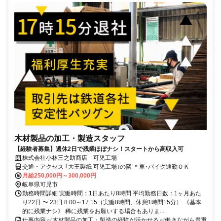
木材製品の加工・製造スタッフ
【経験者募集】週休2日で残業ほぼナシ！スタートから高収入可
株式会社小林三之助商店 可児工場
交通・アクセス ｢大王製紙 可児工場｣の隣 ＊車･バイク通勤ＯＫ
月給250,000円～300,000円
岐阜県可児市
勤務時間詳細 実働時間：1日あたり8時間 平均勤務日数：1ヶ月あた
り22日 〜 23日 8:00～17:15（実働8時間、休憩1時間15分） 《基本
的に残業ナシ》 稀に残業をお願いする場合もありま...
仕事内容 ✅木材製品の加工・製造の経験が活かせる ✅働きながら貴重