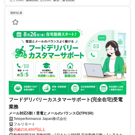
契約社員
フードデリバリーカスタマーサポート(完全在宅)受電
業務
メール対応5割！受電とメールのバランス◎(TP03R)
Teleperformance Japan株式会社
フルリモート
月給218,400円以上