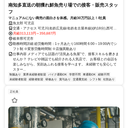
南知多直送の朝獲れ鮮魚売り場での接客・販売スタッ
フ
マニュアルにない商売の面白さを体感。月給30万円以上！/社員
魚太郎 可児店
交通・アクセス 可児川(名鉄広見線/名鉄名古屋本線)(約18分),西可児
(名鉄広見線/名鉄名古屋本線)(約31分),日本ライン今渡(名鉄広見線)新
月給313,113円～350,687円
可児・御嵩方面出入口(約45分)
岐阜県可児市
勤務時間詳細 総労働時間：1ヶ月あたり160時間 6:00～19:00内でシ
フト制 ※変形労働時間制 ※店舗異動あり
仕事内容 メディアでも話題の“活気ある魚屋”で、接客スキルを磨きま
せんか？ テレビや雑誌でも紹介される人気店で、 お客様との会話を
楽しみながら、笑顔あふれる接客を学べます。 未経験でも安心して
スター...
制服あり
業界未経験者歓迎
バイク通勤OK
学歴不問
車通勤OK
経験不問
未経験者歓迎
経験者歓迎
研修あり
賞与あり
交通費支給
シフト制
社割あり
正社員