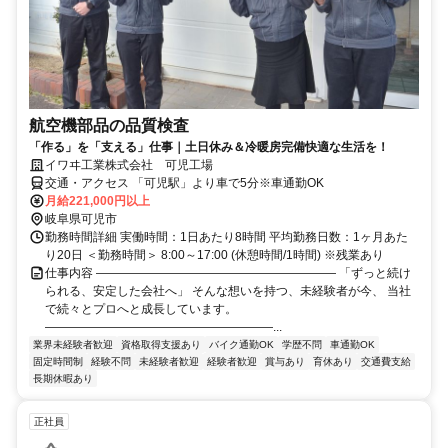
航空機部品の品質検査
「作る」を「支える」仕事｜土日休み＆冷暖房完備快適な生活を！
イワヰ工業株式会社 可児工場
交通・アクセス 「可児駅」より車で5分※車通勤OK
月給221,000円以上
岐阜県可児市
勤務時間詳細 実働時間：1日あたり8時間 平均勤務日数：1ヶ月あた
り20日 ＜勤務時間＞ 8:00～17:00 (休憩時間/1時間) ※残業あり
仕事内容 ―――――――――――――――――――― 「ずっと続け
られる、安定した会社へ」 そんな想いを持つ、未経験者が今、 当社
で続々とプロへと成長しています。
―――――――――――――――――――...
業界未経験者歓迎
資格取得支援あり
バイク通勤OK
学歴不問
車通勤OK
固定時間制
経験不問
未経験者歓迎
経験者歓迎
賞与あり
育休あり
交通費支給
長期休暇あり
正社員