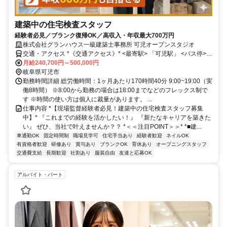
建築中の住宅検査スタッフ
経験者必見／ブランク復帰OK／高収入・年収最大700万円
株式会社グランハウス一級建築士事務所 可児オープンスタジオ
交通・アクセス *《交通アクセス》* <最寄駅> 「可児駅」 <バス停>
月給240,700円～500,000円
「中央通り」徒歩2分 ＊マイカー通勤可＊ ＊駐車場あり＊
岐阜県可児市
勤務時間詳細 総労働時間：1ヶ月あたり170時間40分 9:00~19:00（実
働8時間） ※8:00から勤務の場合は18:00までなどのフレックス制で
す ※時間の使い方は個人に裁量があります。 ...
仕事内容 *【現場監督経験者必見！建築中の住宅検査スタッフ募集
中】* 『これまでの経験を活かしたい！』 『新たなキャリアを築きた
い』 ぜひ、当社で叶えませんか？？ *＜＜注目POINT＞＞* *■建...
車通勤OK
固定時間制
職場見学可
住宅手当あり
経験者歓迎
ネイルOK
有資格者歓迎
研修あり
賞与あり
ブランクOK
育休あり
オープニングスタッフ
交通費支給
長期歓迎
社割あり
服装自由
友達と応募OK
アルバイト・パート