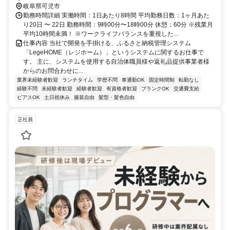
岐阜県可児市
勤務時間詳細 実働時間：1日あたり8時間 平均勤務日数：1ヶ月あた
り20日 〜 22日 勤務時間：9時00分〜18時00分 休憩：60分 ※残業月
平均10時間未満！ ※ワークライフバランスを重視した...
仕事内容 当社で開発を手掛ける、ふるさと納税管理システム
「LegeHOME（レジホーム）」というシステムに関するお仕事で
す。 主に、システムを使用する自治体職員様や返礼品提供事業者様
からのお問合わせに...
業界未経験者歓迎
ランチタイム
学歴不問
車通勤OK
固定時間制
転勤なし
経験不問
未経験者歓迎
経験者歓迎
有資格者歓迎
ブランクOK
交通費支給
ピアスOK
土日祝休み
服装自由
髪型・髪色自由
正社員