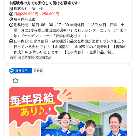
未経験者の方でも安心して働ける職場です！
株式会社 安 桜
月給220,000円～250,000円
岐阜県可児市
勤務時間・曜日: 08：30～17：30 年間休日 113日 休日：日曜、土
曜（月に1度程度土曜出勤の週有り）会社カレンダーによる 《 年末年
始 / ゴールデンウィーク / 夏季休暇あり 》 《...
仕事内容: 自動車部品・制御機器部品の金型設計製作とプレス加工を
行っている会社です！ 【金属部品 ・ 金属製品の品質管理】 【書類の
作成】を お願いいたします！ 【仕事内容】 ・金属部品、制...
急募
固定時間制
交通費支給
正社員