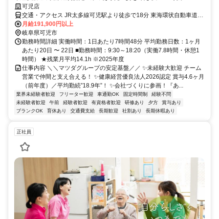
可児店
交通・アクセス JR太多線可児駅より徒歩で18分 東海環状自動車道可
児御嵩ICより車で8分
月給191,900円以上
岐阜県可児市
勤務時間詳細 実働時間：1日あたり7時間48分 平均勤務日数：1ヶ月
あたり20日 〜 22日 ■勤務時間：9:30～18:20（実働7.8時間・休憩1
時間） ★残業月平均14.1h ※2025年度
仕事内容 ＼＼マツダグループの安定基盤／／ ✨未経験大歓迎 チーム
営業で仲間と支え合える！ ✨健康経営優良法人2026認定 賞与4.6ヶ月
（前年度）／平均勤続”18.9年”！ ✨会社づくりに参画！『あ...
業界未経験者歓迎
フリーター歓迎
車通勤OK
固定時間制
経験不問
未経験者歓迎
午前
経験者歓迎
有資格者歓迎
研修あり
夕方
賞与あり
ブランクOK
育休あり
交通費支給
長期歓迎
社割あり
長期休暇あり
正社員