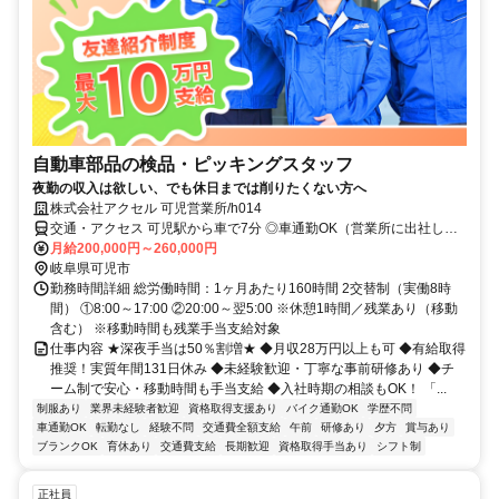
自動車部品の検品・ピッキングスタッフ
夜勤の収入は欲しい、でも休日までは削りたくない方へ
株式会社アクセル 可児営業所/h014
交通・アクセス 可児駅から車で7分 ◎車通勤OK（営業所に出社し
て、チームで顧客先へ移動します）
月給200,000円～260,000円
岐阜県可児市
勤務時間詳細 総労働時間：1ヶ月あたり160時間 2交替制（実働8時
間） ①8:00～17:00 ②20:00～翌5:00 ※休憩1時間／残業あり（移動
含む） ※移動時間も残業手当支給対象
仕事内容 ★深夜手当は50％割増★ ◆月収28万円以上も可 ◆有給取得
推奨！実質年間131日休み ◆未経験歓迎・丁寧な事前研修あり ◆チ
ーム制で安心・移動時間も手当支給 ◆入社時期の相談もOK！ 「...
制服あり
業界未経験者歓迎
資格取得支援あり
バイク通勤OK
学歴不問
車通勤OK
転勤なし
経験不問
交通費全額支給
午前
研修あり
夕方
賞与あり
ブランクOK
育休あり
交通費支給
長期歓迎
資格取得手当あり
シフト制
正社員