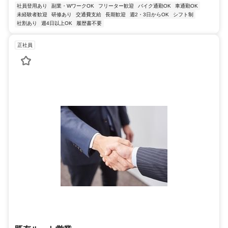
社員登用あり
副業・WワークOK
フリーター歓迎
バイク通勤OK
車通勤OK
未経験者歓迎
研修あり
交通費支給
長期歓迎
週2・3日からOK
シフト制
社割あり
週4日以上OK
履歴書不要
正社員