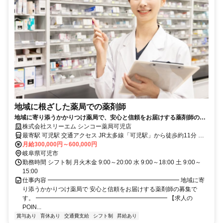
地域に根ざした薬局での薬剤師
地域に寄り添うかかりつけ薬局で、安心と信頼をお届けする薬剤師の募
集です。
株式会社スリーエム シンコー薬局可児店
最寄駅 可児駅 交通アクセス JR太多線「可児駅」から徒歩約11分 名
鉄広見線「新可児駅」から徒歩約15分 ※シンコー薬局可児店での勤
月給300,000円～600,000円
務です
岐阜県可児市
勤務時間 シフト制 月火木金 9:00～20:00 水 9:00～18:00 土 9:00～
15:00
仕事内容 ━━━━━━━━━━━━━━━━━━━━━━ 地域に寄
り添うかかりつけ薬局で 安心と信頼をお届けする薬剤師の募集で
す。 ━━━━━━━━━━━━━━━━━━━━━━ 【求人の
POIN...
賞与あり
育休あり
交通費支給
シフト制
昇給あり