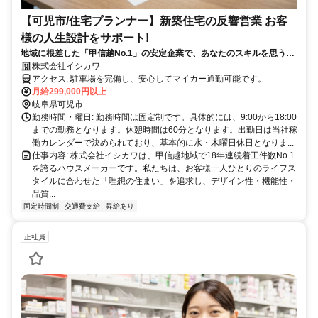
【可児市/住宅プランナー】新築住宅の反響営業 お客
様の人生設計をサポート!
地域に根差した「甲信越No.1」の安定企業で、あなたのスキルを思う存
分発揮できます！
株式会社イシカワ
アクセス: 駐車場を完備し、安心してマイカー通勤可能です。
月給299,000円以上
岐阜県可児市
勤務時間・曜日: 勤務時間は固定制です。具体的には、9:00から18:00
までの勤務となります。休憩時間は60分となります。出勤日は当社稼
働カレンダーで決められており、基本的に水・木曜日休日となりま...
仕事内容: 株式会社イシカワは、甲信越地域で18年連続着工件数No.1
を誇るハウスメーカーです。私たちは、お客様一人ひとりのライフス
タイルに合わせた「理想の住まい」を追求し、デザイン性・機能性・
品質...
固定時間制
交通費支給
昇給あり
正社員