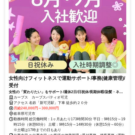
女性向けフィットネスで運動サポート/事務(健康管理)/
受付
女性の「変わりたい」をサポート/週休2日/日祝休/長期休暇/染髪・ネイ
ルOK※規定内
カーブス カーブスパティオ可児
アクセス 名鉄「新可児駅」下車 徒歩約２０分
月給240,000円～300,000円
岐阜県可児市
勤務時間 総労働時間：1ヶ月あたり173時間30分 平日：9時15分～19
時15分（休憩60分） 土曜：9時15分～14時30分（休憩15分～60分）
※土曜は17時までの日もあり