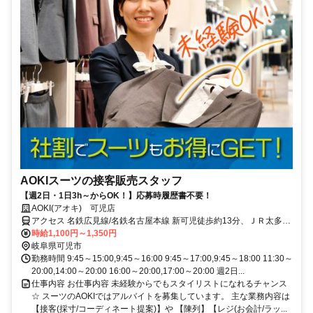
AOKIスーツの接客販売スタッフ
【週2日・1日3h～からOK！】応募時履歴書不要！
AOKI(アオキ) 可児店
アクセス 名鉄広見線/名鉄名古屋本線 新可児徒歩約13分、ＪＲ太多線
可児徒歩約13分、名鉄広見線/名鉄名古屋本線 日本ライン今渡犬山・
時給1,100円～1,350円
名古屋方面出入口徒歩約26分 名鉄広見線「新可児駅」より徒歩17分
岐阜県可児市
勤務時間 9:45～15:00,9:45～16:00 9:45～17:00,9:45～18:00 11:30～
20:00,14:00～20:00 16:00～20:00,17:00～20:00 週2日...
仕事内容 お仕事内容 未経験からでもスタイリストになれるチャンス
☆ スーツのAOKIではアルバイトを募集しています。 主な業務内容は
【接客(採寸/コーディネート提案)】や 【陳列】【レジ(お会計/ラッ...