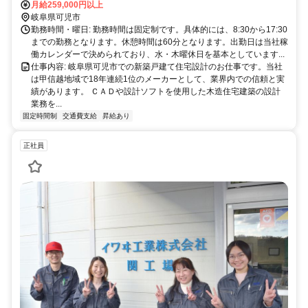
です。
月給259,000円以上
岐阜県可児市
勤務時間・曜日: 勤務時間は固定制です。具体的には、8:30から17:30
までの勤務となります。休憩時間は60分となります。出勤日は当社稼
働カレンダーで決められており、水・木曜休日を基本としています...
仕事内容: 岐阜県可児市での新築戸建て住宅設計のお仕事です。当社
は甲信越地域で18年連続1位のメーカーとして、業界内での信頼と実
績があります。 ＣＡＤや設計ソフトを使用した木造住宅建築の設計
業務を...
固定時間制
交通費支給
昇給あり
正社員