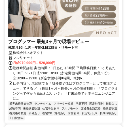
プログラマー 最短3ヶ月で現場デビュー
残業月10h以内・年間休日128日・リモート可
株式会社ネオアクト
フルリモート
月給270,000円～520,000円
勤務時間詳細 実働時間：1日あたり8時間 平均勤務日数：1ヶ月あた
り18日 〜 21日 ①9:00~18:00（所定労働時間8時間、休憩60分）
②10:00～19:00（所定労働時間8時間、休憩6...
仕事内容 ＼ 未経験でも「研修修了後はプログラマーとして現場デビ
ュー」できる ／ （最短1ヶ月～最長6ヶ月の研修制度） 「プログラミ
ングって何から始めればいい？」 「IT未経験でも本当にエンジニア
に...
業界未経験者歓迎
ランチタイム
フリーター歓迎
学歴不問
固定時間制
転勤なし
経験不問
未経験者歓迎
住宅手当あり
フルリモート
交通費全額支給
経験者歓迎
有資格者歓迎
研修あり
在宅OK
賞与あり
育休あり
駅近5分以内
長期休暇あり
土日祝休み