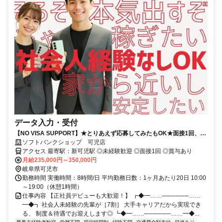
データ入力・受付
【NO VISA SUPPORT】★とりあえず応募してみたもOK★面接1回、最
短1週間で内定可！正社員デビューにオススメ★
ソフトバンクショップ 可児店
アクセス 最寄駅：新可児駅 ◎未経験歓迎 ◎面接1回 ◎賞与あり
月給235,000円～350,000円
岐阜県可児市
勤務時間 実働時間：8時間/日 平均勤務日数：1ヶ月あたり20日 10:00
～19:00（休憩1時間）
仕事内容 【正社員デビューも大歓迎！】 ┏◆━……──────……
━◆┓ 社会人未経験の先輩が［7割］ 大手キャリアだから実現でき
る、 制度＆待遇でお迎えします◎ ┗◆━……──────……━◆...