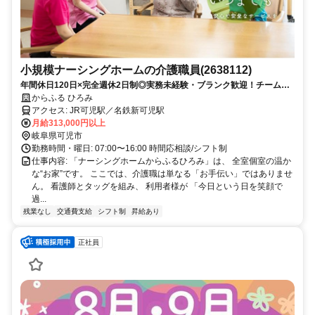
小規模ナーシングホームの介護職員(2638112)
年間休日120日×完全週休2日制◎実務未経験・ブランク歓迎！チームで
支え合う介護職
からふる ひろみ
アクセス: JR可児駅／名鉄新可児駅
月給313,000円以上
岐阜県可児市
勤務時間・曜日: 07:00〜16:00 時間応相談/シフト制
仕事内容: 「ナーシングホームからふるひろみ」は、 全室個室の温か
な“お家”です。 ここでは、介護職は単なる「お手伝い」ではありませ
ん。 看護師とタッグを組み、 利用者様が 「今日という日を笑顔で
過...
残業なし
交通費支給
シフト制
昇給あり
正社員