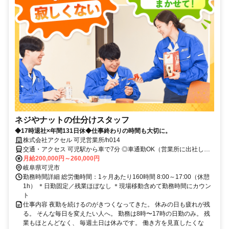
ネジやナットの仕分けスタッフ
◆17時退社×年間131日休◆仕事終わりの時間も大切に。
株式会社アクセル 可児営業所/h014
交通・アクセス 可児駅から車で7分 ◎車通勤OK（営業所に出社し
て、チームで顧客先へ移動します）
月給200,000円～260,000円
岐阜県可児市
勤務時間詳細 総労働時間：1ヶ月あたり160時間 8:00～17:00（休憩
1h） ＊日勤固定／残業ほぼなし ＊現場移動含めて勤務時間にカウン
ト
仕事内容 夜勤を続けるのがきつくなってきた。 休みの日も疲れが残
る。 そんな毎日を変えたい人へ。 勤務は8時〜17時の日勤のみ。 残
業もほとんどなく、 毎週土日は休みです。 働き方を見直したくな