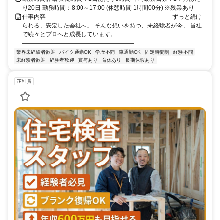
り20日 勤務時間：8:00～17:00 (休憩時間 1時間00分) ※残業あり
仕事内容 ―――――――――――――――――――― 「ずっと続け
られる、安定した会社へ」 そんな想いを持つ、未経験者が今、 当社
で続々とプロへと成長しています。
―――――――――――――――――――...
業界未経験者歓迎
バイク通勤OK
学歴不問
車通勤OK
固定時間制
経験不問
未経験者歓迎
経験者歓迎
賞与あり
育休あり
長期休暇あり
正社員