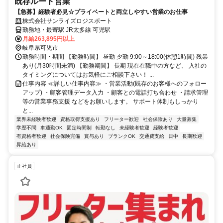
既存ルート営業
【急募】経験者必見☆プライベートと両立しやすい営業のお仕事
株式会社サンライズロジスポート
勤務地・最寄駅 JR太多線 可児駅
月給263,895円以上
岐阜県可児市
勤務時間・期間 【勤務時間】 昼勤 夕勤 9:00～18:00(休憩1時間) 残業
あり(月30時間未満) 【勤務期間】 長期 現在在職中の方など、 入社の
タイミングについてはお気軽にご相談下さい！ ...
仕事内容 ≪詳しい仕事内容≫ ・営業活動(既存のお客様へのフォロー
アップ) ・顧客管理データ入力 ・顧客との電話打ち合わせ ・請求管理
等の営業事務支援 などをお願いします。 サポート体制もしっかり
と...
業界未経験者歓迎
資格取得支援あり
フリーター歓迎
社会保険あり
大量募集
学歴不問
車通勤OK
固定時間制
転勤なし
未経験者歓迎
経験者歓迎
有資格者歓迎
社会保険完備
賞与あり
ブランクOK
交通費支給
日中
長期歓迎
昇給あり
正社員