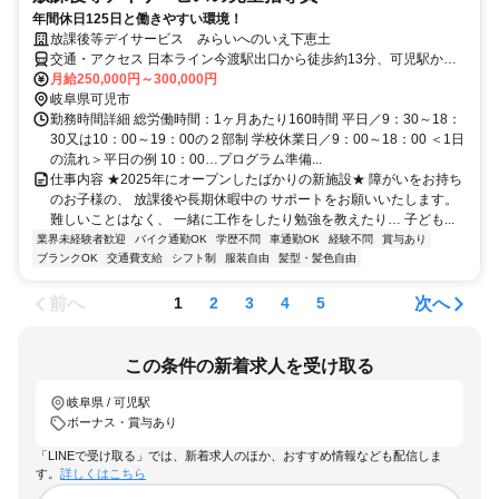
年間休日125日と働きやすい環境！
放課後等デイサービス みらいへのいえ下恵土
交通・アクセス 日本ライン今渡駅出口から徒歩約13分、可児駅から
徒歩18分 ◆車通勤OK
月給250,000円～300,000円
岐阜県可児市
勤務時間詳細 総労働時間：1ヶ月あたり160時間 平日／9：30～18：
30又は10：00～19：00の２部制 学校休業日／9：00～18：00 ＜1日
の流れ＞平日の例 10：00…プログラム準備...
仕事内容 ★2025年にオープンしたばかりの新施設★ 障がいをお持ち
のお子様の、 放課後や長期休暇中の サポートをお願いいたします。
難しいことはなく、 一緒に工作をしたり勉強を教えたり… 子ども...
業界未経験者歓迎
バイク通勤OK
学歴不問
車通勤OK
経験不問
賞与あり
ブランクOK
交通費支給
シフト制
服装自由
髪型・髪色自由
前へ
次へ
1
2
3
4
5
この条件の新着求人を受け取る
岐阜県 / 可児駅
ボーナス・賞与あり
「LINEで受け取る」では、新着求人のほか、おすすめ情報なども配信しま
す。
詳しくはこちら