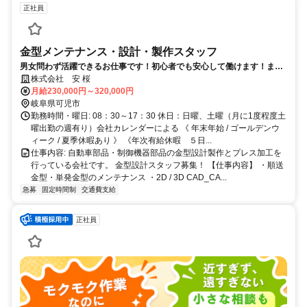
正社員
金型メンテナンス・設計・製作スタッフ
男女問わず活躍できるお仕事です！初心者でも安心して働けます！まず
はご連絡下さい。
株式会社 安 桜
月給230,000円～320,000円
岐阜県可児市
勤務時間・曜日: 08：30～17：30 休日：日曜、土曜（月に1度程度土
曜出勤の週有り）会社カレンダーによる 《 年末年始 / ゴールデンウ
ィーク / 夏季休暇あり 》 《年次有給休暇 ５日...
仕事内容: 自動車部品・制御機器部品の金型設計製作とプレス加工を
行っている会社です。 金型設計スタッフ募集！ 【仕事内容】 ・順送
金型・単発金型のメンテナンス ・2D / 3D CAD_CA...
急募
固定時間制
交通費支給
正社員