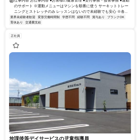
仕事内容 お仕事内容 ●お客様の健康管理 ●受付事務・接客事務 ●運動
のサポート ※運動メニューはマシンを順番に使う サーキットトレー
ニングとストレッチのみ レッスンはないので未経験でも安心 ※各...
業界未経験者歓迎
変形労働時間制
学歴不問
経験不問
賞与あり
ブランクOK
育休あり
交通費支給
正社員
放課後等デイサービスの児童指導員