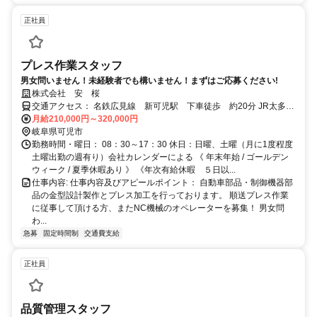
正社員
プレス作業スタッフ
男女問いません！未経験者でも構いません！まずはご応募ください!
株式会社 安 桜
交通アクセス： 名鉄広見線 新可児駅 下車徒歩 約20分 JR太多
線 可児駅 下車徒歩 約25分 可児工業団地内 交通費支給！ 無料駐
月給210,000円～320,000円
車場完備！ 交通アクセス： 名鉄広見線 新可児駅 下車徒歩 約20
岐阜県可児市
分 JR太多線 可児駅 下車徒歩 約25分 可児工業団地内 交通費支
勤務時間・曜日： 08：30～17：30 休日：日曜、土曜（月に1度程度
土曜出勤の週有り）会社カレンダーによる 《 年末年始 / ゴールデン
給！ 無料駐車場完備！
ウィーク / 夏季休暇あり 》 《年次有給休暇 ５日以...
仕事内容: 仕事内容及びアピールポイント： 自動車部品・制御機器部
品の金型設計製作とプレス加工を行っております。 順送プレス作業
に従事して頂ける方、またNC機械のオペレーターを募集！ 男女問
わ...
急募
固定時間制
交通費支給
正社員
品質管理スタッフ