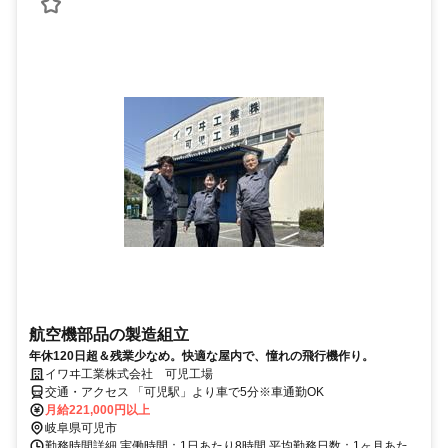
航空機部品の製造組立
年休120日超＆残業少なめ。快適な屋内で、憧れの飛行機作り。
イワヰ工業株式会社 可児工場
交通・アクセス 「可児駅」より車で5分※車通勤OK
月給221,000円以上
岐阜県可児市
勤務時間詳細 実働時間：1日あたり8時間 平均勤務日数：1ヶ月あた