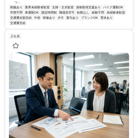
っ...
制服あり
業界未経験者歓迎
主婦・主夫歓迎
資格取得支援あり
バイク通勤OK
学歴不問
車通勤OK
固定時間制
職場見学可
転勤なし
経験不問
未経験者歓迎
交通費全額支給
午前
研修あり
夕方
賞与あり
ブランクOK
育休あり
交通費支給
正社員