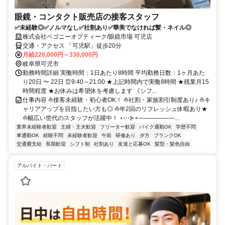
眼鏡・コンタクト販売店の接客スタッフ
✅未経験◎✅ノルマなし✅社割あり✅華美でなければ髪・ネイル◎
株式会社ベゴニーオプティーク/眼鏡市場 可児店
交通・アクセス 「可児駅」徒歩20分
月給220,000円～330,000円
岐阜県可児市
勤務時間詳細 実働時間：1日あたり8時間 平均勤務日数：1ヶ月あた
り20日 〜 22日 ⏰9:40～21:00 ★上記時間内で実働8時間 ★残業月15
時間程度 ★お休みは希望休を考慮します 《シフ...
仕事内容 ⛵接客未経験・初心者OK！ ⛵社割・家族割引制度あり♪ ⛵キ
ャリアアップを目指したい方も◎ ⛵年2回のリフレッシュ休暇あり★
⛵幅広い世代のスタッフが活躍中！ ⋆⋅⋅⋅⊱∘────────...
業界未経験者歓迎
主婦・主夫歓迎
フリーター歓迎
バイク通勤OK
学歴不問
車通勤OK
経験不問
未経験者歓迎
午前
研修あり
夕方
ブランクOK
交通費支給
長期歓迎
シフト制
社割あり
友達と応募OK
髪型・髪色自由
アルバイト・パート