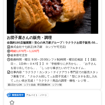
お団子屋さんの販売・調理
全国約180店舗展開！安心の米乃家グループ！ラクラクお団子販売♪50
代・60代・70代…幅広い年代が活躍中！まずはお気軽にご応募くださ
株式会社十七鉄正(米乃家 ヨシヅヤ可児店)
い。
時給1,070円～1,120円
岐阜県可児市
勤務時間・曜日: 9:00～20:00(シフト制)時間・曜日応相談 【【【週1
日～、1日4h～ＯＫ!!】】】 ※「学校帰りに夕方から」、「お子さん
を送り出してから」、「しっかり稼ぎたいのでフルタイム...
仕事内容: * ラクラク！カンタン！テイクアウト専門店での販売スタッ
フ募集です。 * クルクル回して→お団子完成！ * 型にタネを流し入れ
て→たい焼き完成！ * ラクラク！商品の調理・梱包・レジ等 ...
週1日からOK
シフト自由
即日勤務OK
シフト制
アルバイト・パート