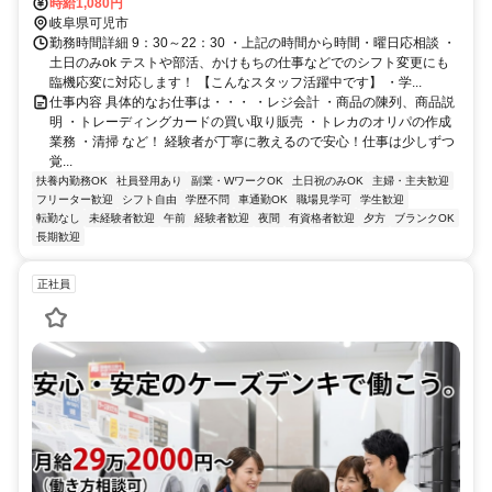
時給1,080円
岐阜県可児市
勤務時間詳細 9：30～22：30 ・上記の時間から時間・曜日応相談 ・
土日のみok テストや部活、かけもちの仕事などでのシフト変更にも
臨機応変に対応します！ 【こんなスタッフ活躍中です】 ・学...
仕事内容 具体的なお仕事は・・・ ・レジ会計 ・商品の陳列、商品説
明 ・トレーディングカードの買い取り販売 ・トレカのオリパの作成
業務 ・清掃 など！ 経験者が丁寧に教えるので安心！仕事は少しずつ
覚...
扶養内勤務OK
社員登用あり
副業・WワークOK
土日祝のみOK
主婦・主夫歓迎
フリーター歓迎
シフト自由
学歴不問
車通勤OK
職場見学可
学生歓迎
転勤なし
未経験者歓迎
午前
経験者歓迎
夜間
有資格者歓迎
夕方
ブランクOK
長期歓迎
正社員