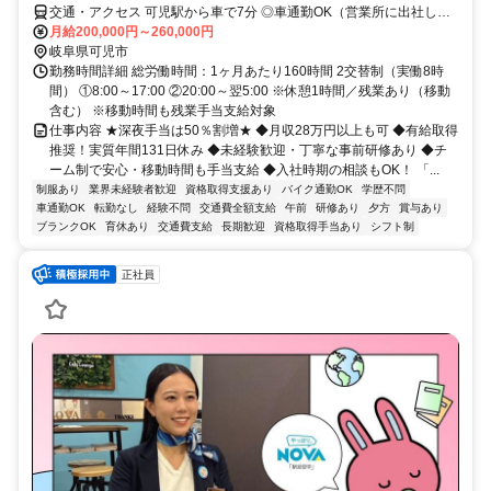
交通・アクセス 可児駅から車で7分 ◎車通勤OK（営業所に出社し
て、チームで顧客先へ移動します）
月給200,000円～260,000円
岐阜県可児市
勤務時間詳細 総労働時間：1ヶ月あたり160時間 2交替制（実働8時
間） ①8:00～17:00 ②20:00～翌5:00 ※休憩1時間／残業あり（移動
含む） ※移動時間も残業手当支給対象
仕事内容 ★深夜手当は50％割増★ ◆月収28万円以上も可 ◆有給取得
推奨！実質年間131日休み ◆未経験歓迎・丁寧な事前研修あり ◆チ
ーム制で安心・移動時間も手当支給 ◆入社時期の相談もOK！ 「...
制服あり
業界未経験者歓迎
資格取得支援あり
バイク通勤OK
学歴不問
車通勤OK
転勤なし
経験不問
交通費全額支給
午前
研修あり
夕方
賞与あり
ブランクOK
育休あり
交通費支給
長期歓迎
資格取得手当あり
シフト制
正社員