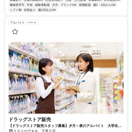
職場見学可
午前
経験者歓迎
夕方
ブランクOK
長期歓迎
週2・3日からOK
シフト制
社割あり
週4日以上OK
アルバイト・パート
ドラッグストア販売
【ドラッグストア販売スタッフ募集】夕方～夜のアルバイト 大学生、
Wワーク歓迎‼
クスリのアオキ 下恵土店