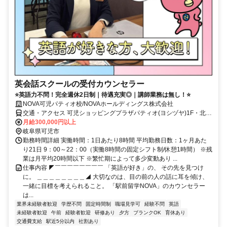
英会話スクールの受付カウンセラー
⭐英語力不問！完全週休2日制｜待遇充実◎｜講師業務は無し！⭐
NOVA可児パティオ校/NOVAホールディングス株式会社
交通・アクセス 可児ショッピングプラザパティオ(ヨシヅヤ)1F・北側
平面駐車場向い・ほけんの窓口様隣
月給300,000円以上
岐阜県可児市
勤務時間詳細 実働時間：1日あたり8時間 平均勤務日数：1ヶ月あた
り21日 9：00～22：00（実働8時間の固定シフト制/休憩1時間） ※残
業は月平均20時間以下 ※繁忙期によって多少変動あり ...
仕事内容 ◤￣￣￣￣￣￣￣￣ 「英語が好き」の、 その先を見つけ
に。 ＿＿＿＿＿＿＿＿◢ 大切なのは、目の前の人の話に耳を傾け、
一緒に目標を考えられること。 「駅前留学NOVA」のカウンセラー
は...
業界未経験者歓迎
学歴不問
固定時間制
職場見学可
経験不問
英語
未経験者歓迎
午前
経験者歓迎
研修あり
夕方
ブランクOK
育休あり
交通費支給
駅近5分以内
社割あり