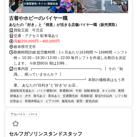
古着やホビーのバイヤー職
あなたの「好き」と「得意」が活きる店舗バイヤー職（販売買取）
買取王国 可児店
交通・アクセス 駐車場あり
月給250,000円～400,000円
岐阜県可児市
勤務時間詳細 総労働時間：1ヶ月あたり161時間 〜 168時間 ＜シフト
例＞ 10:30～19:30 / 13:00～22:00 毎月シフトを作成し出勤日を決定
します。 ※休憩80分 朝は10時...
仕事内容 ┏━━━━━━━━━━━━━━━━━━┓ ┃ その「知
識」、眠っていませんか？ ┃
┗━━━━━━━━━━━━━━━━━━┛ 本部の価格表はもう卒
業。 あなたの“目利き”と“好き”が お店...
資格取得支援あり
バイク通勤OK
車通勤OK
午前
経験者歓迎
ネイルOK
夜間
研修あり
夕方
賞与あり
育休あり
交通費支給
長期歓迎
駅近5分以内
シフト制
社割あり
長期休暇あり
ピアスOK
服装自由
髪型・髪色自由
アルバイト・パート
セルフガソリンスタンドスタッフ