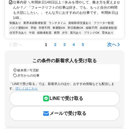
仕事内容 ＼年間休日148日以上！休みを増やして、働き方を変えませ
んか？／ 「フォークリフトの仕事は好き。でも、もっと自分の時間
も大切にしたい。」 そんな方におすすめのお仕事です。 年間休日は
148...
制服あり
業界未経験者歓迎
ランチタイム
資格取得支援あり
フリーター歓迎
バイク通勤OK
早朝
学歴不問
車通勤OK
即日勤務OK
経験不問
未経験者歓迎
住宅手当あり
午前
経験者歓迎
夜間
夕方
賞与あり
ブランクOK
育休あり
前へ
次へ
1
2
3
4
5
この条件の新着求人を受け取る
岐阜県 / 可児駅
夕方からの仕事
「LINEで受け取る」では、新着求人のほか、おすすめ情報なども配信しま
す。
詳しくはこちら
LINEで受け取る
メールで受け取る