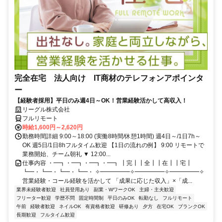
完全在宅 法人向け IT商材のテレフォンアポインタ
ー
【経験者採用】平日のみ週4日～OK！営業経験活かして高収入！
リーグル株式会社
フルリモート
時給1,600円～2,620円
勤務時間詳細 9:00～18:00 (実働8時間/休憩1時間) 週4日～/1日7h～
OK 週5日/1日8hフルタイム歓迎 【1日の流れの例】 9:00 リモートで
業務開始、チーム朝礼 ▼ 12:00...
仕事内容 ・━┓・━┓・━┓・━┓ ┃完┃┃全┃┃在┃┃宅┃
┗━・┗━・┗━・┗━・ ✧━━━━━✧━━━━━✧━━━━━✧
営業経験・コール経験を活かして 「成果に応じた収入」×「成...
業界未経験者歓迎
社員登用あり
副業・WワークOK
主婦・主夫歓迎
フリーター歓迎
学歴不問
固定時間制
平日のみOK
転勤なし
フルリモート
午前
経験者歓迎
ネイルOK
有資格者歓迎
研修あり
夕方
在宅OK
ブランクOK
長期歓迎
フルタイム歓迎