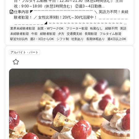
日・フルタイム勤務 平日：12:30～21:30（休憩1時間含む） 土日
祝：9:00～18:00（休憩1時間含む） ②週3～4日勤務...
仕事内容 ◤￣￣￣￣￣￣￣￣￣￣￣￣￣￣￣￣ ＼ 英語力不問！未経
験者歓迎！ ／ 女性比率9割！20代～30代活躍中！ ＿＿＿＿＿＿＿＿
＿＿＿＿＿＿＿＿◢ ～～～～～～～～～～～～～～～～～～～～ ...
業界未経験者歓迎
副業・WワークOK
フリーター歓迎
転勤なし
経験不問
英語
未経験者歓迎
午前
経験者歓迎
夕方
交通費支給
長期歓迎
フルタイム歓迎
駅近5分以内
週2・3日からOK
シフト制
社割あり
長期休暇あり
週4日以上OK
アルバイト・パート