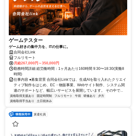
ゲームテスター
ゲーム好きの集中力を、ITの仕事に。
合同会社Link
フルリモート
月給267,000円～350,000円
勤務時間詳細 総労働時間：1ヶ月あたり160時間 9:30〜18:30(実働8
時間)
仕事内容 ●募集背景 合同会社Linkでは、生成AIを取り入れたクリエイ
ティブ制作をはじめ、EC・物販事業、Webサイト制作、システム関
連のサポートなど、幅広いサービスを展開しています。 その中で...
資格取得支援あり
固定時間制
フルリモート
午前
研修あり
夕方
資格取得手当あり
土日祝休み
派遣社員