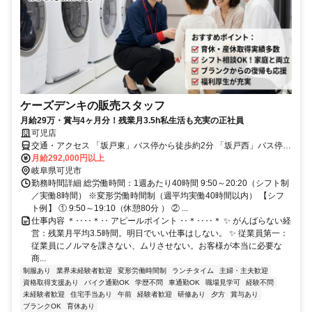
ケーズデンキの販売スタッフ
月給29万・賞与4ヶ月分！残業月3.5h私生活も充実の正社員
可児店
交通・アクセス 「坂戸東」バス停から徒歩約2分 「坂戸西」バス停か
ら徒歩約5分
月給292,000円以上
岐阜県可児市
勤務時間詳細 総労働時間：1週あたり40時間 9:50～20:20（シフト制
／実働8時間） ※変形労働時間制（週平均実働40時間以内） 【シフ
ト例】 ① 9:50～19:10（休憩80分 ） ② ...
仕事内容 ＊‥‥＊‥ アピールポイント ‥＊‥‥＊ ✨ がんばらない経
営：残業月平均3.5時間。明日でいい仕事はしない。 ✨ 従業員第一：
従業員にノルマを課さない、ムリさせない。お客様が本当に必要な
商...
制服あり
業界未経験者歓迎
変形労働時間制
ランチタイム
主婦・主夫歓迎
資格取得支援あり
バイク通勤OK
学歴不問
車通勤OK
職場見学可
経験不問
未経験者歓迎
住宅手当あり
午前
経験者歓迎
研修あり
夕方
賞与あり
ブランクOK
育休あり