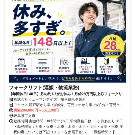
フォークリフト(運搬・物流業務)
【年間休日148日】月の約1/3がお休み！月給28万円以上◎フォークリフ
トスタッフ
株式会社ヒューマンアイズ 岐阜統括事業所
アクセス 顔戸駅から車で約4分、可児ッテから車で約1分！可児市・
岐阜市・坂祝町など、周辺地域からの通勤にも便利な立地です。
月給284,800円～351,199円
岐阜県可児市
勤務時間 実働時間：8時間55分/日 平均勤務日数：1ヶ月あたり18日
・勤務曜日：月※・火※・水※・木※・金※・土※・日※・祝※ 注
釈内容については下記コメントを参照下さい。 ・勤務時間： [1...