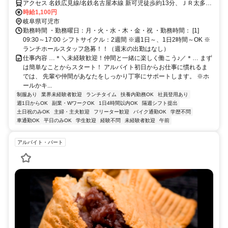
アクセス 名鉄広見線/名鉄名古屋本線 新可児徒歩約13分、ＪＲ太多線
可児徒歩約13分、名鉄広見線/名鉄名古屋本線 日本ライン今渡犬山・
時給1,100円
名古屋方面出入口徒歩約20分 可児駅より徒歩12分、新可児駅より徒
岐阜県可児市
歩12分
勤務時間 ・勤務曜日：月・火・水・木・金・祝 ・勤務時間： [1]
09:30～17:00 シフトサイクル：2週間 ※週1日～、1日2時間～OK ※
ランチホールスタッフ急募！！（週末の出勤はなし）
仕事内容 …＊＼未経験歓迎！仲間と一緒に楽しく働こう♪／＊… まず
は簡単なことからスタート！ アルバイト初日からお仕事に慣れるま
では、 先輩や仲間があなたをしっかり丁寧にサポートします。 ※ホ
ールかキ...
制服あり
業界未経験者歓迎
ランチタイム
扶養内勤務OK
社員登用あり
週1日からOK
副業・WワークOK
1日4時間以内OK
隔週シフト提出
土日祝のみOK
主婦・主夫歓迎
フリーター歓迎
バイク通勤OK
学歴不問
車通勤OK
平日のみOK
学生歓迎
経験不問
未経験者歓迎
午前
アルバイト・パート