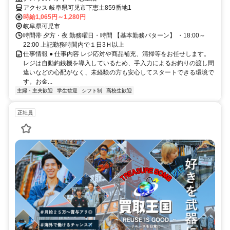
アクセス 岐阜県可児市下恵土859番地1
時給1,065円～1,280円
岐阜県可児市
時間帯 夕方・夜 勤務曜日・時間 【基本勤務パターン】 ・18:00～
22:00 上記勤務時間内で１日3Ｈ以上
仕事情報 ● 仕事内容 レジ応対や商品補充、清掃等をお任せします。
レジは自動釣銭機を導入しているため、手入力によるお釣りの渡し間
違いなどの心配がなく、未経験の方も安心してスタートできる環境で
す。お金...
主婦・主夫歓迎
学生歓迎
シフト制
高校生歓迎
正社員