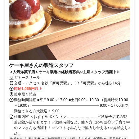
ケーキ屋さんの製造スタッフ
＜人気洋菓子店＞ケーキ製造の経験者募集✨主婦スタッフ活躍中✨
ガトースリール
交通・アクセス 名鉄「新可児駅」、JR「可児駅」から徒歩14分
時給1,065円以上
岐阜県可児市
勤務時間詳細 ■平日9:00～17:00 ■土日9:00～19:30 （営業時間10:00
～19:00） ━━━━━━━━━━━━━━━━━━ 9:00～17:00まで
勤務できる方大歓迎！ 9:00...
仕事内容 ＜おすすめポイント＞…………………… ✅洋菓子店での製
造経験が活かせます！ ✅勤務時間など、働き方は応相談◎ ✅子育て中
のママさんも活躍中！ ✅シフトはみんなで協力し合える♪ ✅昇給あり♪
頑...
制服あり
扶養内勤務OK
社員登用あり
主婦・主夫歓迎
車通勤OK
即日勤務OK