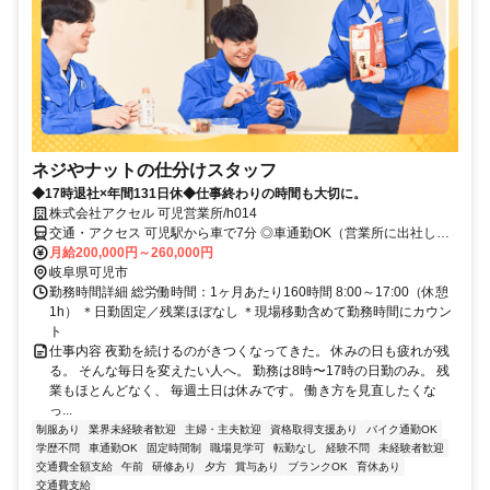
ネジやナットの仕分けスタッフ
◆17時退社×年間131日休◆仕事終わりの時間も大切に。
株式会社アクセル 可児営業所/h014
交通・アクセス 可児駅から車で7分 ◎車通勤OK（営業所に出社し
て、チームで顧客先へ移動します）
月給200,000円～260,000円
岐阜県可児市
勤務時間詳細 総労働時間：1ヶ月あたり160時間 8:00～17:00（休憩
1h） ＊日勤固定／残業ほぼなし ＊現場移動含めて勤務時間にカウン
ト
仕事内容 夜勤を続けるのがきつくなってきた。 休みの日も疲れが残
る。 そんな毎日を変えたい人へ。 勤務は8時〜17時の日勤のみ。 残
業もほとんどなく、 毎週土日は休みです。 働き方を見直したくな
っ...
制服あり
業界未経験者歓迎
主婦・主夫歓迎
資格取得支援あり
バイク通勤OK
学歴不問
車通勤OK
固定時間制
職場見学可
転勤なし
経験不問
未経験者歓迎
交通費全額支給
午前
研修あり
夕方
賞与あり
ブランクOK
育休あり
交通費支給