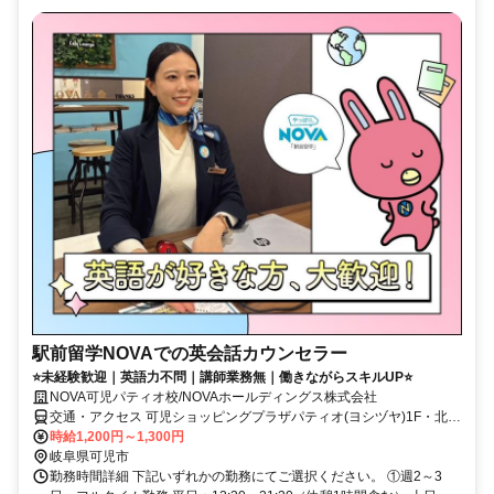
駅前留学NOVAでの英会話カウンセラー
⭐未経験歓迎｜英語力不問｜講師業務無｜働きながらスキルUP⭐
NOVA可児パティオ校/NOVAホールディングス株式会社
交通・アクセス 可児ショッピングプラザパティオ(ヨシヅヤ)1F・北側
平面駐車場向い・ほけんの窓口様隣
時給1,200円～1,300円
岐阜県可児市
勤務時間詳細 下記いずれかの勤務にてご選択ください。 ①週2～3