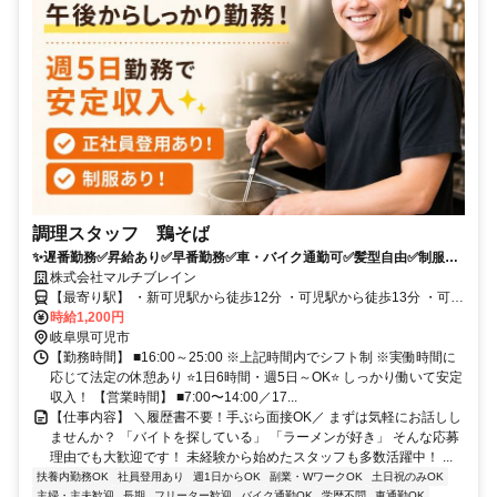
調理スタッフ 鶏そば
✨遅番勤務✅昇給あり✅早番勤務✅車・バイク通勤可✅髪型自由✅制服貸
与✅未経験可
株式会社マルチブレイン
【最寄り駅】 ・新可児駅から徒歩12分 ・可児駅から徒歩13分 ・可児
川駅車で7分
時給1,200円
岐阜県可児市
【勤務時間】 ■16:00～25:00 ※上記時間内でシフト制 ※実働時間に
応じて法定の休憩あり ⭐1日6時間・週5日～OK⭐ しっかり働いて安定
収入！ 【営業時間】 ■7:00〜14:00／17...
【仕事内容】 ＼履歴書不要！手ぶら面接OK／ まずは気軽にお話しし
ませんか？ 「バイトを探している」 「ラーメンが好き」 そんな応募
理由でも大歓迎です！ 未経験から始めたスタッフも多数活躍中！ ...
扶養内勤務OK
社員登用あり
週1日からOK
副業・WワークOK
土日祝のみOK
主婦・主夫歓迎
長期
フリーター歓迎
バイク通勤OK
学歴不問
車通勤OK