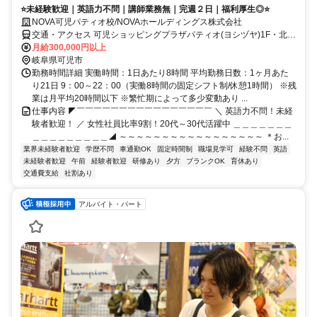
⭐未経験歓迎｜英語力不問｜講師業務無｜完週２日｜福利厚生◎⭐
NOVA可児パティオ校/NOVAホールディングス株式会社
交通・アクセス 可児ショッピングプラザパティオ(ヨシヅヤ)1F・北側
平面駐車場向い・ほけんの窓口様隣
月給300,000円以上
岐阜県可児市
勤務時間詳細 実働時間：1日あたり8時間 平均勤務日数：1ヶ月あた
り21日 9：00～22：00（実働8時間の固定シフト制/休憩1時間） ※残
業は月平均20時間以下 ※繁忙期によって多少変動あり ...
仕事内容 ◤￣￣￣￣￣￣￣￣￣￣￣￣￣￣￣￣ ＼ 英語力不問！未経
験者歓迎！ ／ 女性社員比率9割！20代～30代活躍中 ＿＿＿＿＿＿＿
＿＿＿＿＿＿＿＿＿◢ ～～～～～～～～～～～～～～～～～ ＊お...
業界未経験者歓迎
学歴不問
車通勤OK
固定時間制
職場見学可
経験不問
英語
未経験者歓迎
午前
経験者歓迎
研修あり
夕方
ブランクOK
育休あり
交通費支給
社割あり
アルバイト・パート