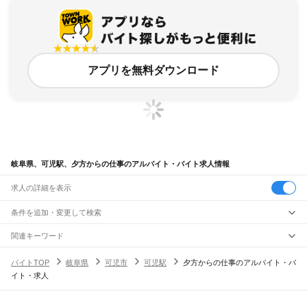
アプリを無料ダウンロード
岐阜県、可児駅、夕方からの仕事のアルバイト・バイト求人情報
求人の詳細を表示
条件を追加・変更して検索
市区町村を追加・変更
関連キーワード
完全在宅ワーク 全国
シール貼り 在宅
現在地周辺
ガチャガチャ
犬カフェ
岐阜県
駅を追加・変更
バイトTOP
岐阜県
可児市
可児駅
夕方からの仕事のアルバイト・バ
岐阜県
すべて
イト・求人
岐阜市
大垣市
高山市
多治見市
関市
中津川市
美濃市
瑞浪市
羽島市
恵那市
職種を追加・変更
JR中央本線(名古屋～塩尻)
美濃加茂市
土岐市
各務原市
可児市
山県市
瑞穂市
飛騨市
本巣市
郡上市
下呂市
古虎渓駅
多治見駅
土岐市駅
瑞浪駅
釜戸駅
武並駅
恵那駅
美乃坂本駅
中津川駅
飲食・フードサービス
海津市
羽島郡
養老郡
不破郡
安八郡
揖斐郡
本巣郡
加茂郡
可児郡
大野郡
特徴を追加・変更
落合川駅
坂下駅