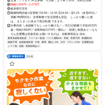
交通・アクセス JR太多線「可児駅」より車で10分、名鉄広見線「日
本ライン今渡駅」より車で5分 ＊車・バイク通勤OK（無料駐車場完
時給1,900円～2,375円
備）
岐阜県可児市
勤務時間詳細 2交替制 ①6:00～14:35 ②16:50～翌1:25 （休憩45分／
実働7時間50分） 交替勤務で生活習慣も安定。 しっかり働いた後
は、 まとまった休みで気分転換 できます。
仕事内容 ＼未経験でもしっかり稼げる／ ✅月21日勤務で月収40万円
超 ✅時給1900円！深夜時給2375円 ✅週払い・前渡し制度あり ✅もち
ろん交通費は別途支給 お願いするのは、自動車部品を 決め...
業界未経験者歓迎
フリーター歓迎
バイク通勤OK
早朝
学歴不問
車通勤OK
経験不問
未経験者歓迎
午前
夜間
週払いOK
夕方
ブランクOK
交通費支給
シフト制
深夜
長期休暇あり
正社員