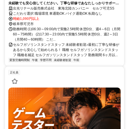
未経験でも安心信してください。丁寧な研修であなたしっかりサポー
ト！
出光リテール販売株式会社 東海北陸カンパニー セルフ可児SS
こだわり選択 職場環境 車通勤OK バイク通勤OK 転勤なし
時給1,090円以上
岐阜県可児市
勤務時間 (1)06:30～09:00内で実働2.5時間 休憩0分、週4～6日（月間
60～75時間） (2)17:30～23:00内で実働5.5時間 休憩0分、週2～3日
（月間40～60時間） こだ...
セルフガソリンスタンドスタッフ 未経験者歓迎♪最初に丁寧な研修が
あるから安心して始められる！ 職種 セルフガソリンスタンドスタッ
フ 職種名補足 セルフガソリンスタンドスタッフ 勤務期間 6ヶ月以...
変形労働時間制
午後
学歴不問
未経験者歓迎
午前
正社員