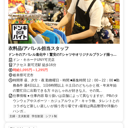
衣料品/アパレル担当スタッフ
ドンキのアパレル進化中！驚安のTシャツやオリジナルブランド揃って
ます♪
ドン・キホーテUNY可児店
アクセス 新可児駅 徒歩16分
時給1,095円～1,295円
岐阜県可児市
時間帯 昼、夕方・夜 勤務曜日・時間 ■募集時間 12：00～22：00 ■勤
務条件 週4日以上、1日6時間以上 ※土日のどちらかと祝・年末年始
の繁忙日に出勤できる方 ※おしゃれが好きな人、その気...
仕事情報 ● 仕事内容 取り扱いは店舗によって異なりますが、PBのタ
ウンウェアやスポーツ・カジュアルウェア・キャラ物、タレントとの
コラボなど新しい楽しいが揃う売り場です♪最初は商品整理や洋服の
ハンガ...
主婦・主夫歓迎
学生歓迎
シフト制