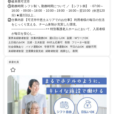
岐阜県可児市
勤務時間 シフト制 ＼ 勤務時間について ／ 【シフト例】 ・07:00～
16:00 ・09:00～18:00 ・10:00～19:00 ・16:00～翌10:00（休憩120
分) ★週2日以上...
仕事内容 【可児市中恵土エリアでのお仕事】 利用者様の毎日の生活
をじっくり支える、チーム体制が充実した環境。
───────────────++ 特別養護老人ホームにおいて、入居者様
が毎日を安心し...
業界未経験者歓迎
扶養内勤務OK
週1日からOK
副業・WワークOK
土日祝のみOK
主婦・主夫歓迎
60代も応募可
長期
フリーター歓迎
社会保険あり
バイク通勤OK
学歴不問
車通勤OK
平日のみOK
経験不問
未経験者歓迎
交通費全額支給
経験者歓迎
残業なし
夜間
派遣社員