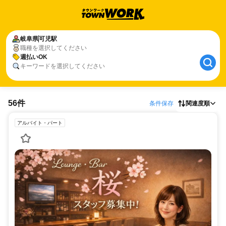
岐阜県
可児駅
職種を選択してください
週払いOK
キーワードを選択してください
56件
条件保存
関連度順
アルバイト・パート