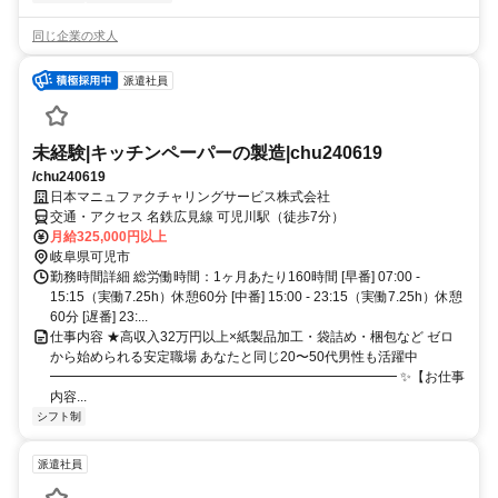
同じ企業の求人
派遣社員
未経験|キッチンペーパーの製造|chu240619
/chu240619
日本マニュファクチャリングサービス株式会社
交通・アクセス 名鉄広見線 可児川駅（徒歩7分）
月給325,000円以上
岐阜県可児市
勤務時間詳細 総労働時間：1ヶ月あたり160時間 [早番] 07:00 -
15:15（実働7.25h）休憩60分 [中番] 15:00 - 23:15（実働7.25h）休憩
60分 [遅番] 23:...
仕事内容 ★高収入32万円以上×紙製品加工・袋詰め・梱包など ゼロ
から始められる安定職場 あなたと同じ20〜50代男性も活躍中
━━━━━━━━━━━━━━━━━━━━━━━━━━ ✨【お仕事
内容...
シフト制
派遣社員