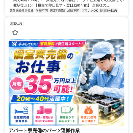
牧駅徒歩1分 【最短で即日見学・翌日勤務可能】 企業様の...
業界未経験者歓迎
学歴不問
固定時間制
経験不問
ブランクOK
駅近5分以内
派遣社員
アパート寮完備のパーツ運搬作業