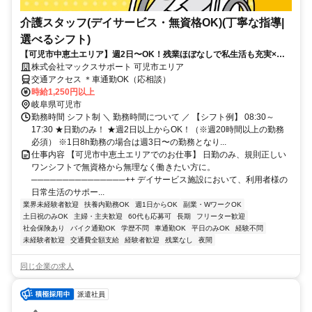
介護スタッフ(デイサービス・無資格OK)(丁寧な指導|
選べるシフト)
【可児市中恵土エリア】週2日〜OK！残業ほぼなしで私生活も充実×無
資格OK＆日払い可のデイサービス介護職
株式会社マックスサポート 可児市エリア
交通アクセス ＊車通勤OK（応相談）
時給1,250円以上
岐阜県可児市
勤務時間 シフト制 ＼ 勤務時間について ／ 【シフト例】 08:30～
17:30 ★日勤のみ！ ★週2日以上からOK！（※週20時間以上の勤務
必須） ※1日8h勤務の場合は週3日〜の勤務となり...
仕事内容 【可児市中恵土エリアでのお仕事】 日勤のみ、規則正しい
ワンシフトで無資格から無理なく働きたい方に。
───────────────++ デイサービス施設において、利用者様の
日常生活のサポー...
業界未経験者歓迎
扶養内勤務OK
週1日からOK
副業・WワークOK
土日祝のみOK
主婦・主夫歓迎
60代も応募可
長期
フリーター歓迎
社会保険あり
バイク通勤OK
学歴不問
車通勤OK
平日のみOK
経験不問
未経験者歓迎
交通費全額支給
経験者歓迎
残業なし
夜間
同じ企業の求人
派遣社員