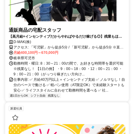
通販商品の宅配スタッフ
【高月給×インセンティブだからやればやるだけ稼げる◎】残業もほぼ
なしで安心して挑戦できる環境！！
D-MAK(株)
アクセス: 「可児駅」から徒歩5分 / 「新可児駅」から徒歩5分 ※直行
直帰でOK
月給400,100円～670,000円
岐阜県可児市
勤務時間・曜日: 8：30～21：00の間で、お好きな時間帯を選択可能
※残業なし！ 【1日の例】 ・9：00～18：00 ・12：00～21：00 ・
9：00～21：00（がっつり稼ぎたい方向け...
仕事内容: ✅ 月給40万円以上＋インセンティブ支給 ✅ ノルマなし！自
分のペースで働ける ✅ 軽バン使用（AT限定OK）で未経験スタートも
安心 ✅ ライフスタイルに合わせて勤務時間を選べる ✅ 社...
週1日からOK
シフト自由
残業なし
派遣社員