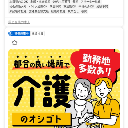
土日祝のみOK
主婦・主夫歓迎
60代も応募可
長期
フリーター歓迎
社会保険あり
バイク通勤OK
学歴不問
車通勤OK
平日のみOK
経験不問
未経験者歓迎
交通費全額支給
経験者歓迎
残業なし
夜間
同じ企業の求人
派遣社員