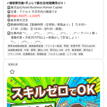
✅個室寮完備+手ぶらで新生活/初期費用ゼロ！
株式会社Asset Business Human Capital
交通・アクセス 可児市内の職場です
時給1,950円～2,100円
岐阜県可児市
勤務時間詳細 【勤務時間（交替制／夜勤あり）】 ① 8:00～
17:00（日勤） ② 19:00～翌5:00（夜勤）
仕事内容 *+;.。。.;+*+;.。。.;+*+;.。。.;+*+;.。。.;+* ✅ アパート寮＋
運搬作業＋月収35万円以上＝体動かして貯金しよう！
*+;.。。.;+*+;.。。.;+*+;...
業界未経験者歓迎
無期雇用派遣
フリーター歓迎
早朝
学歴不問
平日のみOK
未経験者歓迎
午前
夜間
週払いOK
即日払いOK
夕方
家賃無料
賞与あり
ブランクOK
交通費支給
長期歓迎
フルタイム歓迎
シフト制
深夜
派遣社員