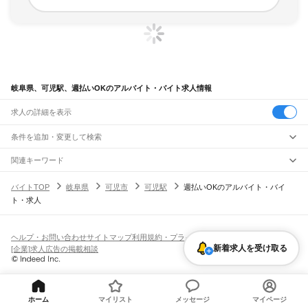
岐阜県、可児駅、週払いOKのアルバイト・バイト求人情報
求人の詳細を表示
条件を追加・変更して検索
市区町村を追加・変更
関連キーワード
完全在宅ワーク 全国
シール貼り 在宅
現在地周辺
ガチャガチャ
犬カフェ
岐阜県
駅を追加・変更
バイトTOP
岐阜県
可児市
可児駅
週払いOKのアルバイト・バイ
岐阜県
すべて
ト・求人
岐阜市
大垣市
高山市
多治見市
関市
中津川市
美濃市
瑞浪市
羽島市
恵那市
職種を追加・変更
JR中央本線(名古屋～塩尻)
美濃加茂市
土岐市
各務原市
可児市
山県市
瑞穂市
飛騨市
本巣市
郡上市
下呂市
古虎渓駅
多治見駅
土岐市駅
瑞浪駅
釜戸駅
武並駅
恵那駅
美乃坂本駅
中津川駅
飲食・フードサービス
海津市
羽島郡
養老郡
不破郡
安八郡
揖斐郡
本巣郡
加茂郡
可児郡
大野郡
特徴を追加・変更
落合川駅
坂下駅
飲食・フードサービス
すべて
ヘルプ・お問い合わせ
サイトマップ
利用規約・プライバシーポリシー
ホールスタッフ
キッチンスタッフ
皿洗い・洗い場
精肉・鮮魚加工
給食調理
人気
新着求人を受け取る
[企業]求人広告の掲載相談
JR高山本線
雇用形態を追加・変更
パン屋（ベーカリー）
フードカウンター販売員
バー（BAR）・バーテンダー
日払いOK
高校生歓迎
学生歓迎
深夜の仕事
髪型・髪色自由
ひげOK
ネイルOK
岐阜駅
長森駅
那加駅
蘇原駅
各務ケ原駅
鵜沼駅
坂祝駅
美濃太田駅
古井駅
中川辺駅
飲食店補助（開店・閉店準備）
飲食店（店長・マネージャー）
ピアスOK
アルバイト・パート
履歴書不要
オープニングスタッフ
留学生・外国人活躍中
下麻生駅
上麻生駅
白川口駅
下油井駅
飛騨金山駅
焼石駅
下呂駅
禅昌寺駅
飛騨萩原駅
都道府県を変更
営業・販売
勤務期間
正社員
上呂駅
飛騨宮田駅
飛騨小坂駅
渚駅
久々野駅
飛騨一ノ宮駅
高山駅
上枝駅
飛騨国府駅
営業・販売
すべて
短期
契約社員
単発・1日OK
長期
期間限定（春夏冬休み等）
飛騨古川駅
杉崎駅
飛騨細江駅
角川駅
坂上駅
打保駅
杉原駅
ホーム
マイリスト
メッセージ
マイページ
営業
テレフォンアポインター（テレアポ）
ルートセールス
コンビニ
シフト
派遣社員