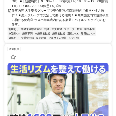
OK） ■【勤務時間】 9：30～18：30(休憩1ｈ) 10：00～19：00(休憩
1ｈ) 11：00～20：00(休憩1ｈ) ◎9...
仕事内容 大手楽天グループで安心勤務♪商業施設内で働きやすさ抜
群！ ■ 楽天グループで安定して働ける環境！ ■ 商業施設内で通勤や買
い物にも便利◎ ラスパ御嵩店内にある楽天モバイルショップでのお
仕事...
制服あり
業界未経験者歓迎
主婦・主夫歓迎
フリーター歓迎
学歴不問
車通勤OK
経験不問
未経験者歓迎
経験者歓迎
週払いOK
即日払いOK
研修あり
交通費支給
長期歓迎
フルタイム歓迎
シフト制
派遣社員