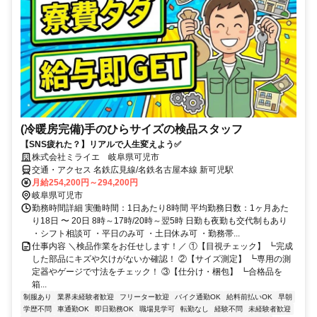
(冷暖房完備)手のひらサイズの検品スタッフ
【SNS疲れた？】リアルで人生変えよう✅
株式会社ミライエ 岐阜県可児市
交通・アクセス 名鉄広見線/名鉄名古屋本線 新可児駅
月給254,200円～294,200円
岐阜県可児市
勤務時間詳細 実働時間：1日あたり8時間 平均勤務日数：1ヶ月あた
り18日 〜 20日 8時～17時/20時～翌5時 日勤も夜勤も交代制もあり
・シフト相談可 ・平日のみ可 ・土日休み可 ・勤務帯...
仕事内容 ＼検品作業をお任せします！／ ①【目視チェック】 ┗完成
した部品にキズや欠けがないか確認！ ②【サイズ測定】 ┗専用の測
定器やゲージで寸法をチェック！ ③【仕分け・梱包】 ┗合格品を
箱...
制服あり
業界未経験者歓迎
フリーター歓迎
バイク通勤OK
給料前払いOK
早朝
学歴不問
車通勤OK
即日勤務OK
職場見学可
転勤なし
経験不問
未経験者歓迎