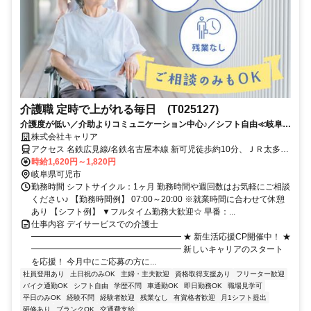
介護職 定時で上がれる毎日 (T025127)
介護度が低い／介助よりコミュニケーション中心♪／シフト自由≪岐阜県
可児市周辺≫
株式会社キャリア
アクセス 名鉄広見線/名鉄名古屋本線 新可児徒歩約10分、ＪＲ太多線
可児徒歩約10分、名鉄広見線/名鉄名古屋本線 日本ライン今渡犬山・
時給1,620円～1,820円
名古屋方面出入口徒歩約33分
岐阜県可児市
勤務時間 シフトサイクル：1ヶ月 勤務時間や週回数はお気軽にご相談
ください♪ 【勤務時間例】 07:00～20:00 ※就業時間に合わせて休憩
あり 【シフト例】 ▼フルタイム勤務大歓迎☆ 早番：...
仕事内容 デイサービスでの介護士
━━━━━━━━━━━━━━━━━━ ★ 新生活応援CP開催中！ ★
━━━━━━━━━━━━━━━━━━ 新しいキャリアのスタート
を応援！ 今月中にご応募の方に...
社員登用あり
土日祝のみOK
主婦・主夫歓迎
資格取得支援あり
フリーター歓迎
バイク通勤OK
シフト自由
学歴不問
車通勤OK
即日勤務OK
職場見学可
平日のみOK
経験不問
経験者歓迎
残業なし
有資格者歓迎
月1シフト提出
研修あり
ブランクOK
交通費支給