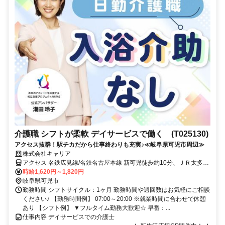
介護職 シフトが柔軟 デイサービスで働く (T025130)
アクセス抜群！駅チカだから仕事終わりも充実♪≪岐阜県可児市周辺≫
株式会社キャリア
アクセス 名鉄広見線/名鉄名古屋本線 新可児徒歩約10分、ＪＲ太多線
可児徒歩約10分、名鉄広見線/名鉄名古屋本線 日本ライン今渡犬山・
時給1,620円～1,820円
名古屋方面出入口徒歩約33分
岐阜県可児市
勤務時間 シフトサイクル：1ヶ月 勤務時間や週回数はお気軽にご相談
ください♪ 【勤務時間例】 07:00～20:00 ※就業時間に合わせて休憩
あり 【シフト例】 ▼フルタイム勤務大歓迎☆ 早番：...
仕事内容 デイサービスでの介護士