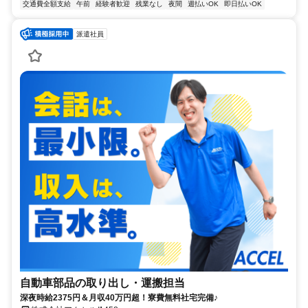
交通費全額支給
午前
経験者歓迎
残業なし
夜間
週払いOK
即日払いOK
派遣社員
自動車部品の取り出し・運搬担当
深夜時給2375円＆月収40万円超！寮費無料社宅完備♪