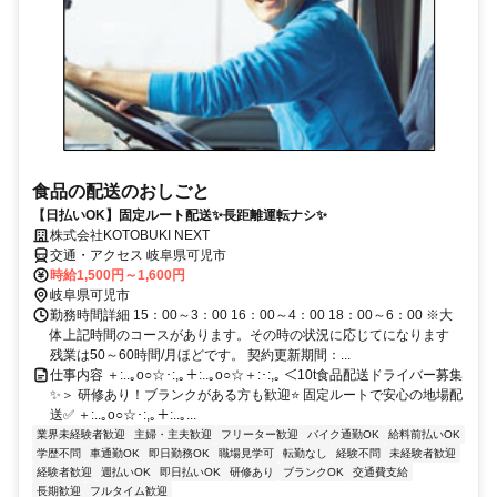
食品の配送のおしごと
【日払いOK】固定ルート配送✨長距離運転ナシ✨
株式会社KOTOBUKI NEXT
交通・アクセス 岐阜県可児市
時給1,500円～1,600円
岐阜県可児市
勤務時間詳細 15：00～3：00 16：00～4：00 18：00～6：00 ※大
体上記時間のコースがあります。その時の状況に応じてになります
残業は50～60時間/月ほどです。 契約更新期間：...
仕事内容 ＋:..｡o○☆･:,｡＋:..｡o○☆＋:･:,｡ ＜10t食品配送ドライバー募集
✨＞ 研修あり！ブランクがある方も歓迎⭐ 固定ルートで安心の地場配
送✅ ＋:..｡o○☆･:,｡＋:..｡...
業界未経験者歓迎
主婦・主夫歓迎
フリーター歓迎
バイク通勤OK
給料前払いOK
学歴不問
車通勤OK
即日勤務OK
職場見学可
転勤なし
経験不問
未経験者歓迎
経験者歓迎
週払いOK
即日払いOK
研修あり
ブランクOK
交通費支給
長期歓迎
フルタイム歓迎