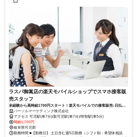
ラスパ御嵩店の楽天モバイルショップでスマホ接客販
売スタッフ
未経験から高時給1700円スタート！楽天モバイルでの接客販売♪日払い
OK＆車通勤可能◎充実研修で安心スタート！人気キャリアで安定して長
パーソルマーケティング株式会社
期勤務が可能です！
アクセス 可児駅(車7分)/新可児駅(車7分)/明智駅(車5分)
時給1,700円
岐阜県可児郡
勤務時間 ■【勤務日】 土日含む週5日勤務（シフト制・希望休相談