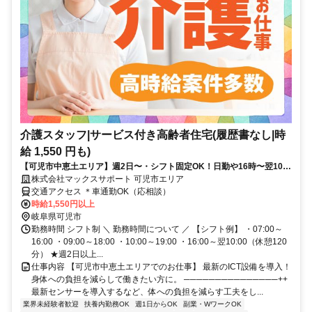
介護スタッフ|サービス付き高齢者住宅(履歴書なし|時
給 1,550 円も)
【可児市中恵土エリア】週2日〜・シフト固定OK！日勤や16時〜翌10時
夜勤も選べる×日払い可のサ高住介護スタッフ
株式会社マックスサポート 可児市エリア
交通アクセス ＊車通勤OK（応相談）
時給1,550円以上
岐阜県可児市
勤務時間 シフト制 ＼ 勤務時間について ／ 【シフト例】 ・07:00～
16:00 ・09:00～18:00 ・10:00～19:00 ・16:00～翌10:00（休憩120
分） ★週2日以上...
仕事内容 【可児市中恵土エリアでのお仕事】 最新のICT設備を導入！
身体への負担を減らして働きたい方に。 ───────────────++
最新センサーを導入するなど、体への負担を減らす工夫をし...
業界未経験者歓迎
扶養内勤務OK
週1日からOK
副業・WワークOK