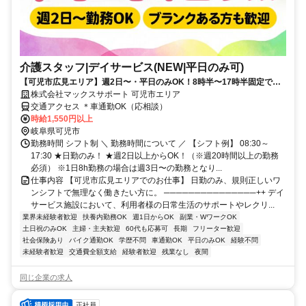
介護スタッフ|デイサービス(NEW|平日のみ可)
【可児市広見エリア】週2日〜・平日のみOK！8時半〜17時半固定で残
業ほぼなし×日払い可のデイサービス介護スタッフ
株式会社マックスサポート 可児市エリア
交通アクセス ＊車通勤OK（応相談）
時給1,550円以上
岐阜県可児市
勤務時間 シフト制 ＼ 勤務時間について ／ 【シフト例】 08:30～
17:30 ★日勤のみ！ ★週2日以上からOK！（※週20時間以上の勤務
必須） ※1日8h勤務の場合は週3日〜の勤務となり...
仕事内容 【可児市広見エリアでのお仕事】 日勤のみ、規則正しいワ
ンシフトで無理なく働きたい方に。 ───────────────++ デイ
サービス施設において、利用者様の日常生活のサポートやレクリ...
業界未経験者歓迎
扶養内勤務OK
週1日からOK
副業・WワークOK
土日祝のみOK
主婦・主夫歓迎
60代も応募可
長期
フリーター歓迎
社会保険あり
バイク通勤OK
学歴不問
車通勤OK
平日のみOK
経験不問
未経験者歓迎
交通費全額支給
経験者歓迎
残業なし
夜間
同じ企業の求人
正社員