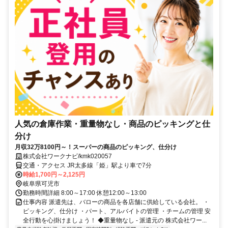
人気の倉庫作業・重量物なし・商品のピッキングと仕
分け
月収32万8100円～！スーパーの商品のピッキング、仕分け
株式会社ワークナビ/kmk020057
交通・アクセス JR太多線「姫」駅より車で7分
時給1,700円～2,125円
岐阜県可児市
勤務時間詳細 8:00～17:00 休憩12:00～13:00
仕事内容 派遣先は、バローの商品を各店舗に供給している会社。 ・
ピッキング、仕分け ・パート、アルバイトの管理 ・チームの管理 安
全行動を心掛けましょう！ ◆重量物なし - 派遣元の 株式会社ワー...