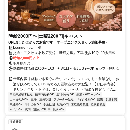
時給2000円〜|土曜2200円|キャスト
OPENしたばかりのお店です！オープニングスタッフ追加募集♪
Lounge・bar 桜
交通・アクセス 名鉄広見線「新可児駅」下車 徒歩10分. JR太田線
「可児駅」下車 徒歩10分
時給2,000円以上
岐阜県可児市
勤務時間詳細 20:00～LAST ★週1日～＆1日3h～OK ★シフト削りな
し
仕事内容 未経験でも安心のラウンジです ノルマなし・営業なし・お
酒が飲めなくてもOK もちろん経験者の方大歓迎！ 【お仕事内容】 ・
ドリンク作り ・お客様と楽しくおしゃべり ・簡単な接客 話すの...
業界未経験者歓迎
扶養内勤務OK
週1日からOK
副業・WワークOK
土日祝のみOK
主婦・主夫歓迎
フリーター歓迎
バイク通勤OK
短期
学歴不問
車通勤OK
平日のみOK
学生歓迎
経験不問
未経験者歓迎
経験者歓迎
ネイルOK
夜間
週払いOK
即日払いOK
派遣社員