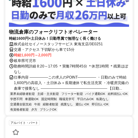
物流倉庫のフォークリフトオペレーター
時給1600円×土日休み！日勤専属で無理なく長く働ける
株式会社セイノースタッフサービス 東海支店/3E0251
交通・アクセス 下切駅から車で15分
時給1,600円～2,000円
岐阜県可児市
勤務時間詳細 8:20～17:05 ＊実働7時間45分 ＊休憩1時間 ＊残業ほぼ
なし
仕事内容 ―――――この求人のPOINT――――― ・日勤のみで時給
1,600円の高収入 ・土日休み＋長期連休で私生活充実 ・冷暖房完備の
倉庫で接客なし ―――――――――――――――――― 【日勤...
業界未経験者歓迎
主婦・主夫歓迎
フリーター歓迎
バイク通勤OK
給料前払いOK
学歴不問
車通勤OK
固定時間制
職場見学可
平日のみOK
転勤なし
交通費全額支給
午前
経験者歓迎
残業なし
週払いOK
即日払いOK
有資格者歓迎
夕方
ブランクOK
アルバイト・パート