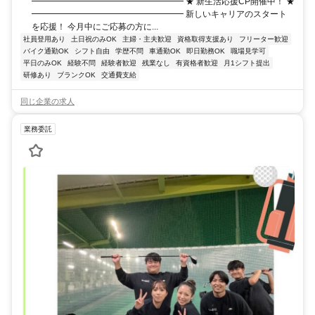
━━━━━━━━━━━━━━━━━━ ★ 新生活応援CP開催中！ ★
━━━━━━━━━━━━━━━━━━ 新しいキャリアのスタート
を応援！ 今月中にご応募の方に...
社員登用あり
土日祝のみOK
主婦・主夫歓迎
資格取得支援あり
フリーター歓迎
バイク通勤OK
シフト自由
学歴不問
車通勤OK
即日勤務OK
職場見学可
平日のみOK
経験不問
経験者歓迎
残業なし
有資格者歓迎
月1シフト提出
研修あり
ブランクOK
交通費支給
同じ企業の求人
業務委託