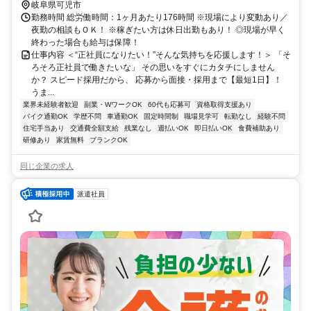
岐阜県可児市
勤務時間 総労働時間：1ヶ月あたり176時間 ※現場により変動あり／
夜勤の相談もＯＫ！ ※稼ぎたい方は休日出勤もあり！ ◎現場が早く
終わった場合も給与は保障！
仕事内容 ＜“正社員になりたい！”そんな気持ちを応援します！＞ 「そ
ろそろ正社員で働きたいな」 その思いをすぐにカタチにしません
か？ スピード採用だから、 応募から面接・採用まで【最短1日】！
うま...
業界未経験者歓迎
副業・WワークOK
60代も応募可
資格取得支援あり
バイク通勤OK
学歴不問
車通勤OK
固定時間制
職場見学可
転勤なし
経験不問
住宅手当あり
交通費全額支給
残業なし
週払いOK
即日払いOK
食費補助あり
研修あり
家賃無料
ブランクOK
同じ企業の求人
派遣社員