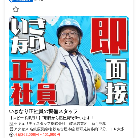
いきなり正社員の警備スタッフ
【スピード採用！】"明日から正社員”が叶います！
セキュリティスタッフ株式会社 岐阜営業所 新可児駅
アクセス 名鉄広見線/名鉄名古屋本線 新可児徒歩約13分、ＪＲ太多線
可児徒歩約13分 通勤可能な方→直行直帰可
月給262,000円～401,000円