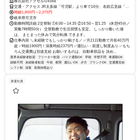
株式会社アクセル/1458a
交通・アクセス JR太多線「可児駅」より車で10分、名鉄広見線「日
本ライン今渡駅」より車で5分 ＊車・バイク通勤OK（無料駐車場完
時給1,900円～2,375円
備）
岐阜県可児市
勤務時間詳細 2交替制 ①6:00～14:35 ②16:50～翌1:25 （休憩45分／
実働7時間50分） 交替勤務で生活習慣も安定。 しっかり働いた後
は、 まとまった休みで気分転換 できます。
仕事内容 ＼未経験でもしっかり稼げる／ ✅月21日勤務で月収40万円
超 ✅時給1900円！深夜時給2375円 ✅週払い・前渡し制度あり ✅もち
ろん交通費は別途支給 お願いするのは、自動車部品を 決め...
業界未経験者歓迎
フリーター歓迎
バイク通勤OK
早朝
学歴不問
車通勤OK
経験不問
未経験者歓迎
午前
夜間
週払いOK
夕方
ブランクOK
交通費支給
シフト制
深夜
長期休暇あり
派遣社員