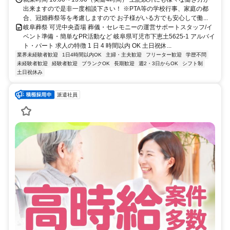
出来ますので是非一度相談下さい！ ※PTA等の学校行事、家庭の都
合、冠婚葬祭等を考慮しますので お子様がいる方でも安心して働...
岐阜葬祭 可児中央斎場 葬儀・セレモニーの運営サポートスタッフ/イ
ベント準備・簡単なPR活動など 岐阜県可児市下恵土5625-1 アルバイ
ト・パート 求人の特徴 1 日 4 時間以内 OK 土日祝休...
業界未経験者歓迎
1日4時間以内OK
主婦・主夫歓迎
フリーター歓迎
学歴不問
未経験者歓迎
経験者歓迎
ブランクOK
長期歓迎
週2・3日からOK
シフト制
土日祝休み
派遣社員