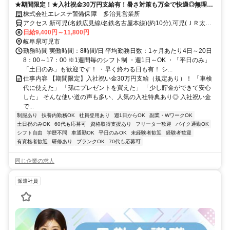
★期間限定！★入社祝金30万円支給有！暑さ対策も万全で快適◎無理な
く働いて健康維持！週1～5日OK！シニアスタッフも多数活躍中♪
株式会社エレステ警備保障 多治見営業所
アクセス 新可児(名鉄広見線/名鉄名古屋本線)(約10分),可児(ＪＲ太多
線)(約10分)
日給9,400円～11,800円
岐阜県可児市
勤務時間 実働時間：8時間/日 平均勤務日数：1ヶ月あたり4日～20日
8：00～17：00 ※1週間毎のシフト制 ・週1日～OK ・「平日のみ」
「土日のみ」も歓迎です！ ・早く終わる日も有！ シ...
仕事内容 【期間限定】入社祝い金30万円支給（規定あり）！ 「車検
代に使えた」 「孫にプレゼントを買えた」 「少し貯金ができて安心
した」 そんな使い道の声も多い、人気の入社特典あり◎ 入社祝い金
で...
制服あり
扶養内勤務OK
社員登用あり
週1日からOK
副業・WワークOK
土日祝のみOK
60代も応募可
資格取得支援あり
フリーター歓迎
バイク通勤OK
シフト自由
学歴不問
車通勤OK
平日のみOK
未経験者歓迎
経験者歓迎
有資格者歓迎
研修あり
ブランクOK
70代も応募可
同じ企業の求人
派遣社員