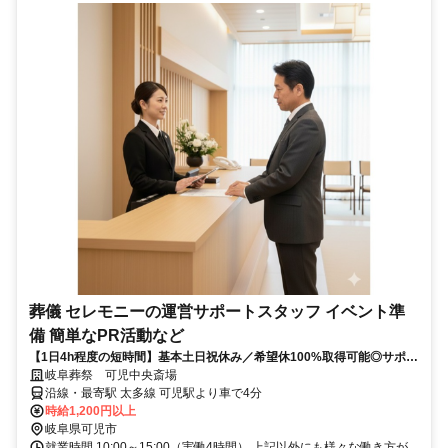
葬儀 セレモニーの運営サポートスタッフ イベント準
備 簡単なPR活動など
【1日4h程度の短時間】基本土日祝休み／希望休100%取得可能◎サポー
トメインの簡単業務で小さいお子さんがいる方、年齢を気にされている
岐阜葬祭 可児中央斎場
方、定年したけどまだまだ働きたい方などどんな方も応募OK☆
沿線・最寄駅 太多線 可児駅より車で4分
時給1,200円以上
岐阜県可児市
就業時間 10:00～15:00（実働4時間） 上記以外にも様々な働き方が