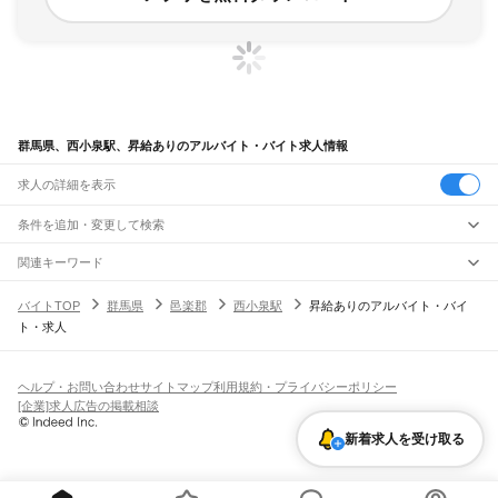
群馬県、西小泉駅、昇給ありのアルバイト・バイト求人情報
求人の詳細を表示
条件を追加・変更して検索
市区町村を追加・変更
関連キーワード
完全在宅ワーク 全国
シール貼り 在宅
現在地周辺
ガチャガチャ
犬カフェ
群馬県
駅を追加・変更
バイトTOP
群馬県
邑楽郡
西小泉駅
昇給ありのアルバイト・バイ
群馬県
すべて
ト・求人
前橋市
高崎市
桐生市
伊勢崎市
太田市
沼田市
館林市
渋川市
藤岡市
富岡市
安中市
職種を追加・変更
JR八高線(高麗川～高崎)
みどり市
北群馬郡
多野郡
甘楽郡
吾妻郡
利根郡
佐波郡
邑楽郡
群馬藤岡駅
北藤岡駅
倉賀野駅
高崎駅
飲食・フードサービス
特徴を追加・変更
飲食・フードサービス
すべて
ヘルプ・お問い合わせ
サイトマップ
利用規約・プライバシーポリシー
JR高崎線
ホールスタッフ
キッチンスタッフ
皿洗い・洗い場
精肉・鮮魚加工
給食調理
人気
[企業]求人広告の掲載相談
新町駅
倉賀野駅
高崎駅
雇用形態を追加・変更
パン屋（ベーカリー）
フードカウンター販売員
バー（BAR）・バーテンダー
日払いOK
高校生歓迎
学生歓迎
深夜の仕事
髪型・髪色自由
ひげOK
ネイルOK
新着求人を受け取る
飲食店補助（開店・閉店準備）
飲食店（店長・マネージャー）
JR吾妻線
ピアスOK
アルバイト・パート
履歴書不要
オープニングスタッフ
留学生・外国人活躍中
都道府県を変更
営業・販売
渋川駅
金島駅
祖母島駅
小野上駅
小野上温泉駅
市城駅
中之条駅
群馬原町駅
郷原駅
勤務期間
正社員
矢倉駅
岩島駅
川原湯温泉駅
長野原草津口駅
群馬大津駅
羽根尾駅
袋倉駅
営業・販売
すべて
短期
契約社員
単発・1日OK
長期
期間限定（春夏冬休み等）
万座・鹿沢口駅
大前駅
営業
テレフォンアポインター（テレアポ）
ルートセールス
コンビニ
シフト
派遣社員