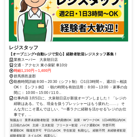
レジスタッフ
【オープニング×自動レジで安心】経験者歓迎レジスタッフ募集！
業務スーパー 大泉朝日店
交通・アクセス 東小泉駅 車10分
時給1,150円～1,400円
群馬県邑楽郡
勤務時間詳細 8:00～20:30（シフト制） ◎1日3時間～、週2日～相談
OK！ 【シフト例】 ・朝の時間を有効活用： 8:00～13:00 ・家事の合
間に： 10:00～15:00 / 11:0...
仕事内容 3月5日に、大泉朝日店が新規オープンしました！ 「レジの
経験はある。でも、現金を扱うプレッシャーはもう疲れた……」 そ
んな方にこそ選んでほしい、“一番ラクに経験を活かせる”レジのお仕
事です。...
制服あり
業界未経験者歓迎
扶養内勤務OK
副業・WワークOK
1日4時間以内OK
土日祝のみOK
主婦・主夫歓迎
フリーター歓迎
バイク通勤OK
学歴不問
車通勤OK
職場見学可
平日のみOK
学生歓迎
転勤なし
経験不問
未経験者歓迎
経験者歓迎
ネイルOK
残業なし