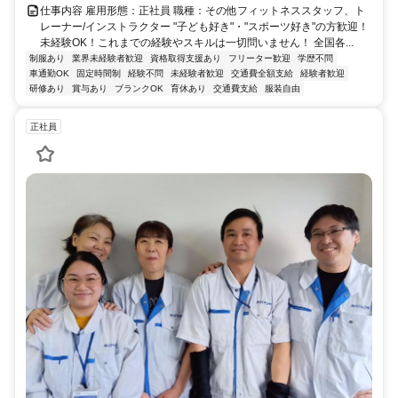
仕事内容 雇用形態：正社員 職種：その他フィットネススタッフ、ト
レーナー/インストラクター "子ども好き"・"スポーツ好き"の方歓迎！
未経験OK！これまでの経験やスキルは一切問いません！ 全国各...
制服あり
業界未経験者歓迎
資格取得支援あり
フリーター歓迎
学歴不問
車通勤OK
固定時間制
経験不問
未経験者歓迎
交通費全額支給
経験者歓迎
研修あり
賞与あり
ブランクOK
育休あり
交通費支給
服装自由
正社員