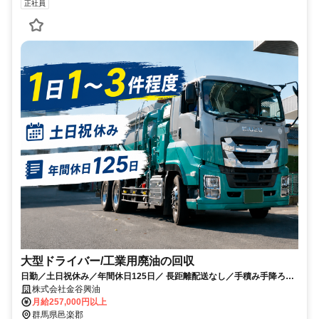
正社員
大型ドライバー/工業用廃油の回収
日勤／土日祝休み／年間休日125日／ 長距離配送なし／手積み手降ろし
なし／1日1～3件程度
株式会社金谷興油
月給257,000円以上
群馬県邑楽郡