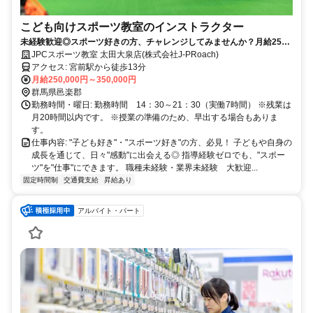
こども向けスポーツ教室のインストラクター
未経験歓迎◎スポーツ好きの方、チャレンジしてみませんか？月給25万
円以上・賞与年2回！
JPCスポーツ教室 太田大泉店(株式会社J-PRoach)
アクセス: 宮前駅から徒歩13分
月給250,000円～350,000円
群馬県邑楽郡
勤務時間・曜日: 勤務時間 14：30～21：30（実働7時間） ※残業は
月20時間以内です。 ※授業の準備のため、早出する場合もありま
す。
仕事内容: "子ども好き"・"スポーツ好き"の方、必見！ 子どもや自身の
成長を通じて、日々"感動"に出会える◎ 指導経験ゼロでも、"スポー
ツ"を"仕事"にできます。 職種未経験・業界未経験 大歓迎...
固定時間制
交通費支給
昇給あり
アルバイト・パート