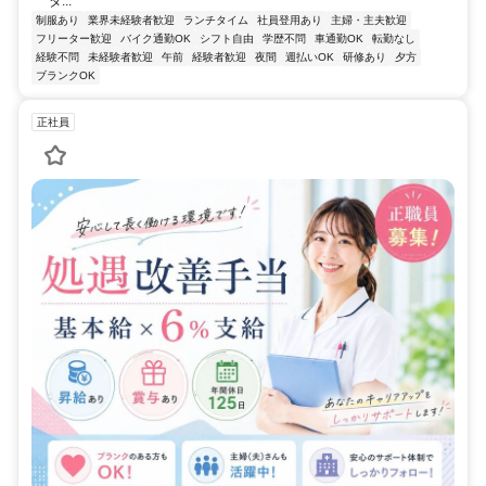
タ...
制服あり
業界未経験者歓迎
ランチタイム
社員登用あり
主婦・主夫歓迎
フリーター歓迎
バイク通勤OK
シフト自由
学歴不問
車通勤OK
転勤なし
経験不問
未経験者歓迎
午前
経験者歓迎
夜間
週払いOK
研修あり
夕方
ブランクOK
正社員