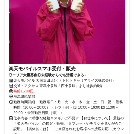
楽天モバイルスマホ受付・販売
◎エリア大量募集◎未経験からでも活躍できる♪
楽天モバイル 大泉坂田店(ヒトトヒトキャリアライズ株式会社)
交通・アクセス 東武小泉線「西小泉駅」より徒歩約6分
時給1,700円
群馬県邑楽郡
勤務時間詳細 ・勤務曜日：月・火・水・木・金・土・日・祝 ・勤務
時間（10:00～20:00） ＜シフト例＞ [1] 10:00～19:00 [2] 11:00～
20:00 ・最低勤務日数（週）：...
仕事内容 ☆特別な経験＆スキルは不要☆ 【お仕事について】 最新の
「楽天モバイル」の接客・販売。 タブレットやチラシを見ながらご
説明。 【具体的には】 ・ご来店されたお客様への接客対応 （カウン