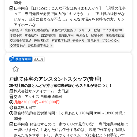
60分
仕事内容 【はじめに：こんな不安はありませんか？】 「現場の仕事
って、専門知識が必要で体力的にキツそう…」 「正社員の経験がな
いから、自分に務まるか不安…」 そんなお悩みをお持ちの方、サン
アイホームな...
制服あり
業界未経験者歓迎
資格取得支援あり
フリーター歓迎
バイク通勤OK
学歴不問
車通勤OK
固定時間制
職場見学可
転勤なし
経験不問
未経験者歓迎
交通費全額支給
経験者歓迎
有資格者歓迎
研修あり
賞与あり
ブランクOK
交通費支給
資格取得手当あり
正社員
戸建て住宅のアシスタントスタッフ(管 理)
20代社員のほとんどが持ち家◎未経験からスキルが身につく！
株式会社サンアイホーム 太田店
交通・アクセス 自動車通勤可
月給230,000円～650,000円
群馬県太田市
勤務時間詳細 総労働時間：1ヶ月あたり170時間 9:00～18:00 休憩：
60分
仕事内容 お任せするのは、家づくりの"見守り役"！ 専門知識や経験は
一切いりません！ あなたにお任せするのは、 現場で作業をする職人
さんたちをサポートし、 家づくりがスムーズに進むようお手伝いす