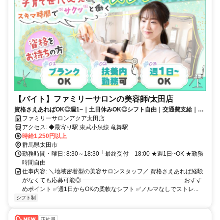
【バイト】ファミリーサロンの美容師/太田店
資格さえあればOK◎週1~｜土日休みOK◎シフト自由｜交通費支給｜子
育て中の方多数活躍中
ファミリーサロンアクア太田店
アクセス: ◆最寄り駅 東武小泉線 竜舞駅
時給1,250円以上
群馬県太田市
勤務時間・曜日: 8:30～18:30 └最終受付 18:00 ★週1日~OK ★勤務
時間自由
仕事内容: ＼地域密着型の美容サロンスタッフ／ 資格さえあれば経験
がなくても応募可能◎ ━━━━━━━━━━━━━━━━━ おすす
めポイント ✅​週1日からOKの柔軟なシフト ✅ノルマなしでストレ...
シフト制
正社員