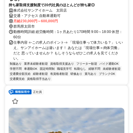
持ち家取得支援制度で20代社員のほとんどが持ち家◎
株式会社サンアイホーム 太田店
交通・アクセス 自動車通勤可
月給230,000円～600,000円
群馬県太田市
勤務時間詳細 総労働時間：1ヶ月あたり170時間 9:00～18:00 休憩：
60分
仕事内容 ⭐-この求人のポイント-⭐ 「現場仕事って体力いる？」 いい
え、サンアイホームは違います！ あなたは「現場仕事＝肉体労働」
だと 思っていませんか？ もしそうならぜひこの求人を見てくださ
い。 ...
制服あり
業界未経験者歓迎
資格取得支援あり
フリーター歓迎
バイク通勤OK
学歴不問
車通勤OK
固定時間制
職場見学可
転勤なし
経験不問
未経験者歓迎
交通費全額支給
経験者歓迎
有資格者歓迎
研修あり
賞与あり
ブランクOK
交通費支給
資格取得手当あり
正社員