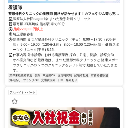
看護師
整形外科クリニックの看護師 資格が活かせます！カフェやジム等も充実
完全週休二日。子育てママも在籍中
医療法人社団nagomi会 まつだ整形外科クリニック
最寄駅 JR高崎線 熊谷駅 車で30分
月給220,000円以上
埼玉県熊谷市
勤務時間 まつだ整形外科クリニック（平日） 8:00～17:30（90分休
憩） 9:00～19:00（120分休憩） 8:00～18:00 (120分休憩） 健康スポ
ーツクリニック(平日) 8:15...
仕事内容 外来診療における看護業務 採血、注射、問診、診察介助、
オペ室介助など 勤務地は、 まつだ整形外科クリニックと 健康スポー
ツクリニックの ２つのクリニックをシフト制で 勤務していただきま
す。...
業界未経験者歓迎
長期
車通勤OK
固定時間制
経験者歓迎
有資格者歓迎
賞与あり
ブランクOK
交通費支給
日中
昇給あり
アルバイト・パート