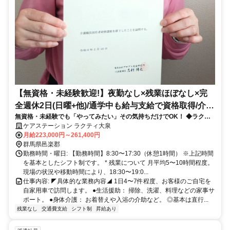
【無資格・未経験歓迎!】夜勤なし×残業ほぼなし×完
全週休2日(日曜+他)/通学中も給与支給で資格取得/介護
無資格・未経験でも「やってみたい」その気持ちだけでOK！ ◆ラクテ
職/訪問介護
ィで働くメリット◆ ①資格取得中もお給料支給 ②3ヶ月の同行研修で完
ケアステーション ラクティ大泉
全サポート ③完全週休2日＆残業ほぼなし
月給223,000円～261,400円
群馬県邑楽郡
勤務時間・曜日: 【勤務時間】8:30〜17:30（休憩1時間） ※上記時間
を基本としたシフト制です。 * 残業について 月平均5〜10時間程度。
現場の状況や移動時間により、18:30〜19:0...
仕事内容: ◤具体的な業務内容◢ 1日4〜7件程度、お客様のご自宅を
自家用車で訪問します。 ●生活援助： 掃除、洗濯、料理などの家事サ
ポート。 ●身体介護： お着替えや入浴の介助など。 ◎基本は直行...
残業なし
交通費支給
シフト制
昇給あり