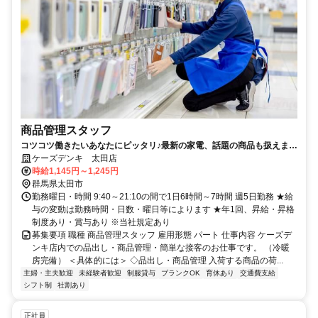
商品管理スタッフ
コツコツ働きたいあなたにピッタリ♪最新の家電、話題の商品も扱えま
す！【倉庫業務／品出し】
ケーズデンキ 太田店
時給1,145円～1,245円
群馬県太田市
勤務曜日・時間 9:40～21:10の間で1日6時間～7時間 週5日勤務 ★給
与の変動は勤務時間・日数・曜日等によります ★年1回、昇給・昇格
制度あり・賞与あり ※当社規定あり
募集要項 職種 商品管理スタッフ 雇用形態 パート 仕事内容 ケーズデ
ンキ店内での品出し・商品管理・簡単な接客のお仕事です。 （冷暖
房完備） ＜具体的には＞ ◇品出し・商品管理 入荷する商品の荷...
主婦・主夫歓迎
未経験者歓迎
制服貸与
ブランクOK
育休あり
交通費支給
シフト制
社割あり
正社員