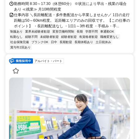
勤務時間 8:30～17:30（休憩60分） ※状況により早出・残業の場合
あり ≪残業≫ 月10時間程度
仕事内容 ＼長距離配送・多件数配送から卒業しませんか／ 1日の走行
距離は50～60km程度。 近距離エリアのみの回収です。 【この仕事の
ポイント】 ・長距離配送なし ・1日1～3件程度 ・手積み・手...
制服あり
業界未経験者歓迎
変形労働時間制
長期
学歴不問
車通勤OK
転勤なし
経験不問
未経験者歓迎
経験者歓迎
有資格者歓迎
職種変更なし
社会保険完備
ブランクOK
日中
長期歓迎
長期休暇あり
土日祝休み
賞与年2回あり
アルバイト・パート