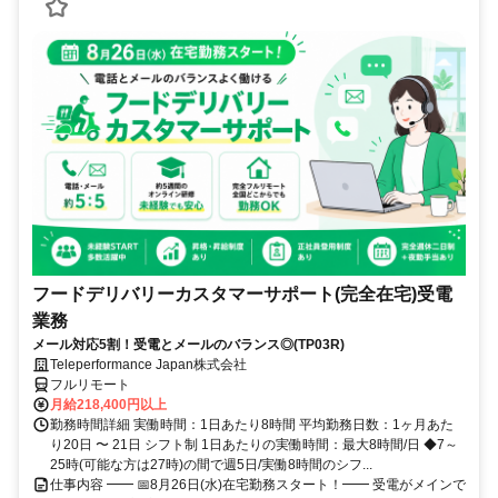
フードデリバリーカスタマーサポート(完全在宅)受電
業務
メール対応5割！受電とメールのバランス◎(TP03R)
Teleperformance Japan株式会社
フルリモート
月給218,400円以上
勤務時間詳細 実働時間：1日あたり8時間 平均勤務日数：1ヶ月あた
り20日 〜 21日 シフト制 1日あたりの実働時間：最大8時間/日 ◆7～
25時(可能な方は27時)の間で週5日/実働8時間のシフ...
仕事内容 ━━ 📅8月26日(水)在宅勤務スタート！━━ 受電がメインで