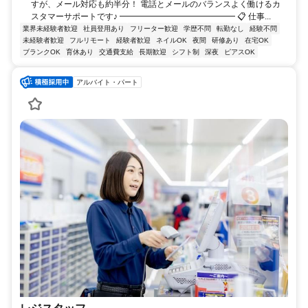
すが、メール対応も約半分！ 電話とメールのバランスよく働けるカ
スタマーサポートです♪ ━━━━━━━━━━━━━━ 📋 仕事...
業界未経験者歓迎
社員登用あり
フリーター歓迎
学歴不問
転勤なし
経験不問
未経験者歓迎
フルリモート
経験者歓迎
ネイルOK
夜間
研修あり
在宅OK
ブランクOK
育休あり
交通費支給
長期歓迎
シフト制
深夜
ピアスOK
アルバイト・パート