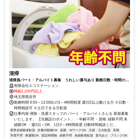
清掃
清掃員パート・アルバイト募集 うれしい賞与あり 勤務日数・時間の相
談OK 1日3～4時間程度の勤務
有限会社エコステーション
時給1,200円以上
埼玉県熊谷市
勤務時間 9:00～13:00位の3～4時間程度 週3日以上働ける方 ※日数・
時間相談可 ※土日できる方歓迎
仕事内容 掃除・洗濯スタッフの パート・アルバイトさんを 新規募集
いたします。 【当施設のポイント」 ・年齢不問 ・資格･経験不問 未
経験OK ・週3日～OK、1日3～4時間程度 日数時間相談くだ...
業界未経験者歓迎
扶養内勤務OK
副業・WワークOK
主婦・主夫歓迎
長期
学歴不問
車通勤OK
固定時間制
経験不問
未経験者歓迎
賞与あり
ブランクOK