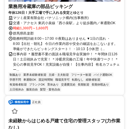
業務用冷蔵庫の部品ピッキング
年休126日！大手工場で手に入れる安定とゆとり
マツミ産業有限会社 パナソニック構内(当事務所)
交通・アクセス 東武小泉線「西小泉駅」より徒歩圏内／車通勤OK
時給1,300円～1,600円
群馬県邑楽郡
勤務時間詳細 8:00～17:00 ※夜勤はありません ▼1日の流れ ・
8:00【出社・朝礼】 今日の作業内容や安全の確認をおこないます。
準備ができたらピッキングスタート！ ・10:13【小休憩（...
仕事内容 ＊履歴書不要の面談＆職場見学会実施中！ ＊年間休日126
日！土日祝休みで充実！ ＊冷暖房完備の工場！年中快適ワーク！ ＊
安心の事前見学OK！充実設備が自慢！ 【仕事内容】 有名カフェチェ
ー...
制服あり
業界未経験者歓迎
主婦・主夫歓迎
フリーター歓迎
バイク通勤OK
学歴不問
車通勤OK
固定時間制
職場見学可
転勤なし
経験者歓迎
有資格者歓迎
ブランクOK
育休あり
交通費支給
長期歓迎
長期休暇あり
土日祝休み
服装自由
髪型・髪色自由
正社員
未経験からはじめる戸建て住宅の管理スタッフ(力作業
なし)