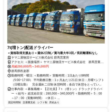
7t(増トン)配送ドライバー
＜資格取得支援あり＞週休2日制／賞与最大年3回／長距離運転なし
ヤマニ屋物流サービス株式会社 群馬営業所
アクセス: ＜面接場所＞ ヤマニ屋物流サービス株式会社 群馬営業所
月給280,000円～340,000円
・ハナマルキ大利根物流センター内 ・駐車場あり
群馬県邑楽郡
勤務時間・曜日: ＜勤務時間＞ 実働時間：1日あたり8時間
（5:00~17:00） 平均勤務日数：1ヶ月あたり21日 休日：月曜+シフト
（日曜出勤） 完全週休二日制 休憩時間：各自で休憩をとってい...
仕事内容: ＜募集職種＞ 【正社員】7ｔ（増トン）ドラックドライバ
ー ＜給与＞ 総支給目安：280,000～340,000円 ＜勤務時間＞ 5：00
～17：00（実働8時間） ＜休日＞ ...
固定時間制
交通費支給
シフト制
昇給あり