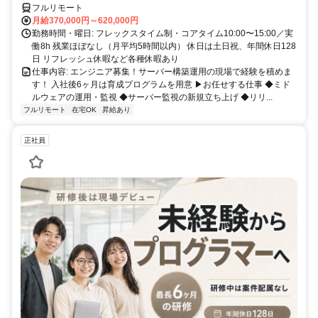
フルリモート
月給370,000円～620,000円
勤務時間・曜日: フレックスタイム制・コアタイム10:00〜15:00／実
働8h 残業ほぼなし（月平均5時間以内） 休日は土日祝、年間休日128
日 リフレッシュ休暇など各種休暇あり
仕事内容: エンジニア募集！サーバー構築運用の現場で経験を積めま
す！ 入社後6ヶ月は育成プログラムを用意 ▶お任せする仕事 ◆ミド
ルウェアの運用・監視 ◆サーバー監視の新規立ち上げ ◆リリ...
フルリモート
在宅OK
昇給あり
正社員