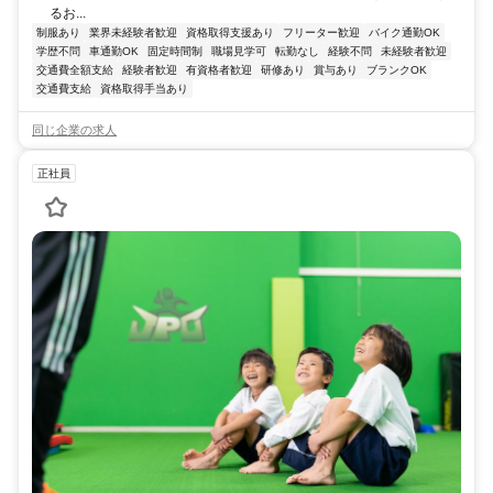
るお...
制服あり
業界未経験者歓迎
資格取得支援あり
フリーター歓迎
バイク通勤OK
学歴不問
車通勤OK
固定時間制
職場見学可
転勤なし
経験不問
未経験者歓迎
交通費全額支給
経験者歓迎
有資格者歓迎
研修あり
賞与あり
ブランクOK
交通費支給
資格取得手当あり
同じ企業の求人
正社員