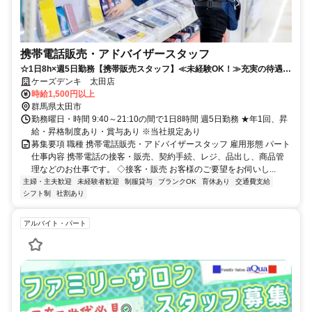
携帯電話販売・アドバイザースタッフ
☆1日8h×週5日勤務【携帯販売スタッフ】≪未経験OK！≫充実の待遇で
働きやすさ抜群◎
ケーズデンキ 太田店
時給1,500円以上
群馬県太田市
勤務曜日・時間 9:40～21:10の間で1日8時間 週5日勤務 ★年1回、昇
給・昇格制度あり・賞与あり ※当社規定あり
募集要項 職種 携帯電話販売・アドバイザースタッフ 雇用形態 パート
仕事内容 携帯電話の接客・販売、契約手続、レジ、品出し、商品管
理などのお仕事です。 ◇接客・販売 お客様のご要望をお伺いし...
主婦・主夫歓迎
未経験者歓迎
制服貸与
ブランクOK
育休あり
交通費支給
シフト制
社割あり
アルバイト・パート