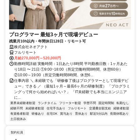
プログラマー 最短3ヶ月で現場デビュー
残業月10h以内・年間休日128日・リモート可
株式会社ネオアクト
フルリモート
月給270,000円～520,000円
勤務時間詳細 実働時間：1日あたり8時間 平均勤務日数：1ヶ月あた
り18日 〜 21日 ①9:00~18:00（所定労働時間8時間、休憩60分）
②10:00～19:00（所定労働時間8時間、休憩6...
仕事内容 ＼ 未経験でも「研修修了後はプログラマーとして現場デビ
ュー」できる ／ （最短1ヶ月～最長6ヶ月の研修制度） 「プログラミ
ングって何から始めればいい？」 「IT未経験でも本当にエンジニア
に...
業界未経験者歓迎
ランチタイム
フリーター歓迎
学歴不問
固定時間制
転勤なし
経験不問
未経験者歓迎
住宅手当あり
フルリモート
交通費全額支給
経験者歓迎
有資格者歓迎
研修あり
在宅OK
賞与あり
育休あり
駅近5分以内
長期休暇あり
土日祝休み
契約社員