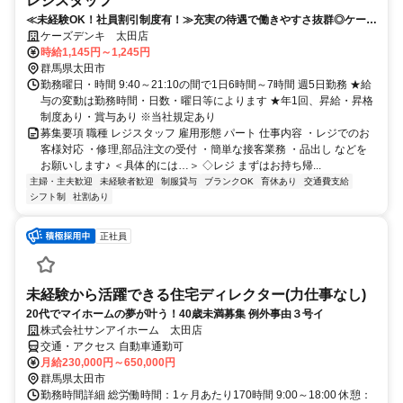
レジスタッフ
≪未経験OK！社員割引制度有！≫充実の待遇で働きやすさ抜群◎ケーズ
デンキでのレジスタッフ募集
ケーズデンキ 太田店
時給1,145円～1,245円
群馬県太田市
勤務曜日・時間 9:40～21:10の間で1日6時間～7時間 週5日勤務 ★給
与の変動は勤務時間・日数・曜日等によります ★年1回、昇給・昇格
制度あり・賞与あり ※当社規定あり
募集要項 職種 レジスタッフ 雇用形態 パート 仕事内容 ・レジでのお
客様対応 ・修理,部品注文の受付 ・簡単な接客業務 ・品出し などを
お願いします♪ ＜具体的には…＞ ◇レジ まずはお持ち帰...
主婦・主夫歓迎
未経験者歓迎
制服貸与
ブランクOK
育休あり
交通費支給
シフト制
社割あり
正社員
未経験から活躍できる住宅ディレクター(力仕事なし)
20代でマイホームの夢が叶う！40歳未満募集 例外事由３号イ
株式会社サンアイホーム 太田店
交通・アクセス 自動車通勤可
月給230,000円～650,000円
群馬県太田市
勤務時間詳細 総労働時間：1ヶ月あたり170時間 9:00～18:00 休憩：