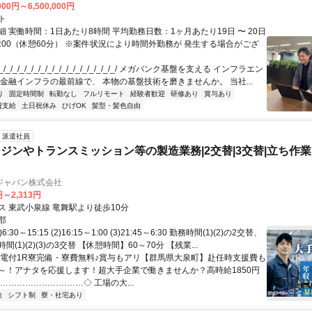
000円～6,500,000円
ト
 実働時間：1日あたり8時間 平均勤務日数：1ヶ月あたり19日 〜 20日
18:00（休憩60分） ※案件状況により時間外勤務が 発生する場合がござ
/_/_/_/_/_/_/_/_/_/_/_/_/_/_/_/_/ メガバンク基盤を支える インフラエン
 金融インフラの最前線で、 本物の基盤技術を磨きませんか。 当社...
り
固定時間制
転勤なし
フルリモート
経験者歓迎
研修あり
賞与あり
費支給
土日祝休み
ひげOK
髪型・髪色自由
派遣社員
ジンやトランスミッション等の製造業務|2交替|3交替|立ち作業
ジャパン株式会社
円～2,313円
ス 東武小泉線 竜舞駅より徒歩10分
郡
6:30～15:15 (2)16:15～1:00 (3)21:45～6:30 勤務時間(1)(2)の2交替、
(1)(2)(3)の3交替 【休憩時間】60～70分 【残業...
家電付1R寮完備・寮費無料♪賞与もアリ【群馬県大泉町】赴任時支援費も
～！アナタを応援します！超大手企業で働きませんか？高時給1850円
…………………………◇ 工場の大...
給
シフト制
寮・社宅あり