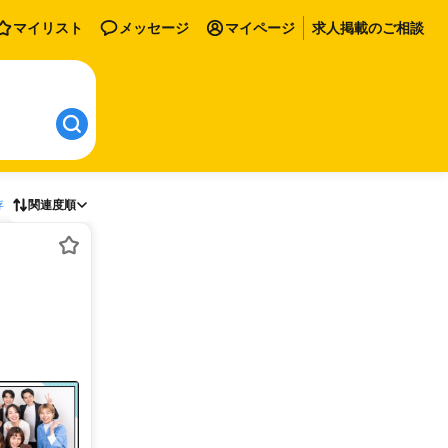
マイリスト
メッセージ
マイページ
求人掲載のご相談
存
関連度順