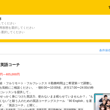
郡
してください
雇用形態を選択してください
を選択してください
条件保
な英語コーチ
0円～405,000円
ト
細 ・フルリモート・フルフレックス ※勤務時間はご希望第一で調整し
気軽にご相談ください。 ・朝6:00〜10:00頃、夕方17:00〜24:00の時
レッスンを提供して...
「せっかく身につけた英語力、使わないまま眠らせていませんか？」 “も
ない”と願う人のための英語コーチングスクール 「90 English」を運
。 「英語コーチ」と聞く...
主婦・主夫歓迎
フリーター歓迎
学歴不問
即日勤務OK
固定時間制
英語