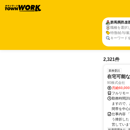
群馬県
邑楽
職種を選択
特徴/給与/
キーワード
2,321件
業務委託
在宅可能
90株式会社
月給60,00
フルリモー
勤務時間詳
ますので、お
間帯を中心に
仕事内容 
う挫折したく
営しています
社員登用あり