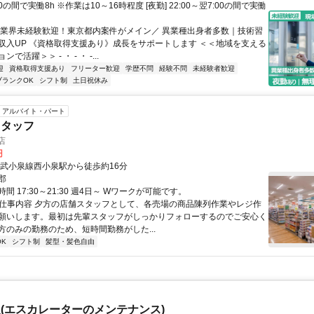
:00の間で実働8h ※作業は10～16時程度 [夜勤] 22:00～翌7:00の間で実働
＼業界未経験歓迎！東京都内案件がメイン／ 異業種出身者多数｜技術習
収入UP 《資格取得支援あり》成長をサポートします ＜＜地域を支える
で活躍＞＞ - ・ - ・ -...
迎
資格取得支援あり
フリーター歓迎
学歴不問
経験不問
未経験者歓迎
ブランクOK
シフト制
土日祝休み
アルバイト・パート
スタッフ
店
円
東武小泉線西小泉駅から徒歩約16分
郡
間 17:30～21:30 週4日～ Wワークが可能です。
● 仕事内容 夕方の店舗スタッフとして、各売場の商品陳列作業やレジ作
願いします。最初は先輩スタッフがしっかりフォローするのでご安心く
方のみの勤務のため、短時間勤務がした...
K
シフト制
髪型・髪色自由
(エスカレーターのメンテナンス)