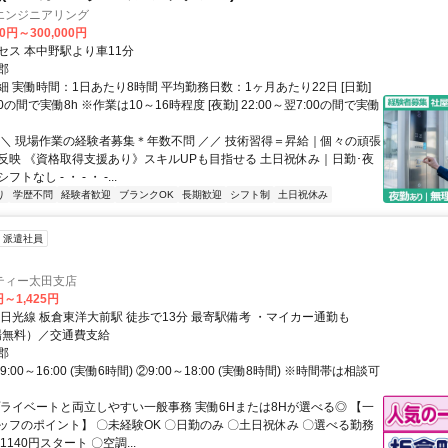
エンジニアリング
00円～300,000円
セス 本中野駅より車11分
郡
 実働時間：1日あたり8時間 平均勤務日数：1ヶ月あたり22日 [日勤]
:00の間で実働8h ※作業は10～16時程度 [夜勤] 22:00～翌7:00の間で実働
＼＼ 現場作業の経験者募集＊年数不問 ／／ 技術習得＝昇給｜個々の頑張
反映 《資格取得支援あり》スキルUPも目指せる 土日祝休み｜日勤･夜
なし - ・ - ・ -...
り
学歴不問
経験者歓迎
ブランクOK
長期歓迎
シフト制
土日祝休み
派遣社員
ティー太田支店
円～1,425円
 板倉東洋大前駅 徒歩で13分 最寄駅備考 ・マイカー通勤も
場無料）／交通費支給
郡
:00～16:00 (実働6時間) ②9:00～18:00 (実働8時間) ※時間帯は相談可
プライベートと両立しやすい一般事務 実働6Hまたは8Hが選べる◎ 【一
ッフのポイント】 〇未経験OK 〇日勤のみ 〇土日祝休み 〇選べる勤務
1140円スタート 〇空調...