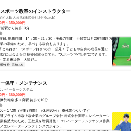
けスポーツ教室のインストラクター
室 太田大泉店(株式会社J-PRoach)
00円～350,000円
クセス: 宮前駅から徒歩13分
郡
日: 勤務時間 14：30～21：30（実働7時間） ※残業は月20時間以内
授業の準備のため、早出する場合もあります。
 "子ども好き"・"スポーツ好き"の方、必見！ 子どもや自身の成長を通じ
感動"に出会える◎ 指導経験ゼロでも、"スポーツ"を"仕事"にできます。
業界未経験 大歓迎...
通費支給
昇給あり
ター保守・メンテナンス
エレベーターシステム
00円～380,000円
伊勢崎線 多々良駅 徒歩で10分
郡
:00～17:30（実働8時間）（休憩90分） ※残業少ないです
東証プライム市場上場企業のグループ会社 株式会社関東エレベーターシ
 業務拡大のため、正社員を増員募集！ エレベーターメンテナンス作業
員／エレベーターメンテナンスのポイン...