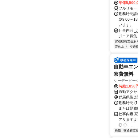
年俸5,500,
フルリモー
勤務時間詳細
⏰9:00～
います。
仕事内容 _/_
ジニア募集
資格取得支援あ
育休あり
交通
自動車エン
寮費無料
シーデーピー
時給1,850
通勤アクセ
群馬県邑楽
勤務時間 (1)
または勤務時間
仕事内容 
アリますよ
◎ ◇………
長期
交通費支