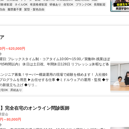
経験者歓迎
ネイルOK
有資格者歓迎
研修あり
在宅OK
ブランクOK
長期歓迎
自由
履歴書不要
髪型・髪色自由
ニア
00円～620,000円
ト
日: フレックスタイム制・コアタイム10:00〜15:00／実働8h 残業ほぼ
均5時間以内） 休日は土日祝、年間休日128日 リフレッシュ休暇など各
 エンジニア募集！サーバー構築運用の現場で経験を積めます！ 入社後6
プログラムを用意 ▶お任せする仕事 ◆ミドルウェアの運用・監視 ◆サ
新規立ち上げ ◆リリ...
在宅OK
昇給あり
定】完全在宅のオンライン問診医師
博愛会
0円～80,000円
ト