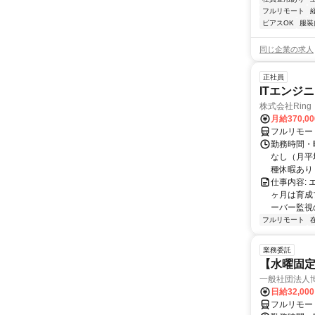
フルリモート
ピアスOK
服装
同じ企業の求人
正社員
ITエンジ
株式会社Ring
月給370,0
フルリモー
勤務時間・曜
なし（月平
種休暇あり
仕事内容:
ヶ月は育成
ーバー監視の
フルリモート
業務委託
【水曜固
一般社団法人
日給32,00
フルリモー