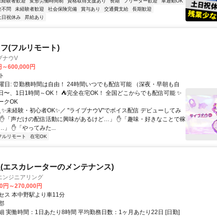
未経験者歓迎
変形労働時間制
資格取得支援あり
長期
フリーター歓迎
車通勤OK
験不問
未経験者歓迎
社会保険完備
賞与あり
交通費支給
長期歓迎
土日祝休み
昇給あり
フ(フルリモート)
ブナウV
円～600,000円
ト
曜日: ⏰勤務時間は自由！ 24時間いつでも配信可能 （深夜・早朝も自
日〜、1日1時間～OK！ ⛺完全在宅OK！ 全国どこからでも配信可能 ✨
ークOK
＼✨未経験・初心者OK✨／ "ライブナウV"でボイス配信 デビューしてみ
 ✋「声だけの配信活動に興味があるけど…」 ✋「趣味・好きなことで稼
」 ✋「やってみた...
フルリモート
在宅OK
(エスカレーターのメンテナンス)
エンジニアリング
00円～270,000円
セス 本中野駅より車11分
郡
 実働時間：1日あたり8時間 平均勤務日数：1ヶ月あたり22日 [日勤]