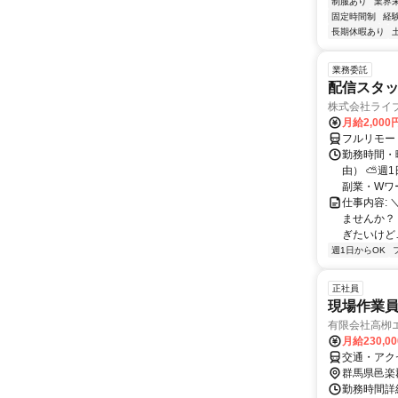
制服あり
業界
固定時間制
経
長期休暇あり
業務委託
配信スタッ
株式会社ライ
月給2,000
フルリモー
勤務時間・
由） ⛅週1
副業・Wワ
仕事内容: 
ませんか？
ぎたいけど…
週1日からOK
正社員
現場作業員
有限会社高栁
月給230,0
交通・アク
群馬県邑楽
勤務時間詳細