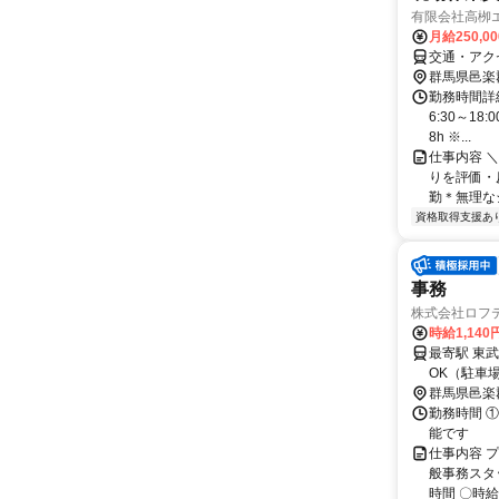
有限会社高栁
月給250,0
交通・アク
群馬県邑楽
勤務時間詳細
6:30～18
8h ※...
仕事内容 
りを評価・
勤＊無理なシフト
資格取得支援あ
事務
株式会社ロフ
時給1,140
最寄駅 東武日光線
OK（駐車
群馬県邑楽
勤務時間 ①9
能です
仕事内容 
般事務スタ
時間 〇時給