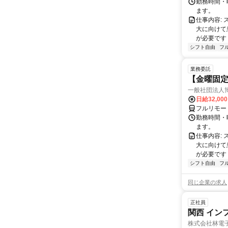
勤務時間・曜
ます。
仕事内容:
大に向けて
が必要です！
シフト自由
フ
業務委託
【金曜固
一般社団法人
日給32,00
フルリモー
勤務時間・曜
ます。
仕事内容:
大に向けて
が必要です！
シフト自由
フ
同じ企業の求人
正社員
関西 イン
株式会社林電