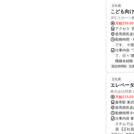
正社員
こども向
JPCスポーツ教
月給250,0
ア
群馬県邑楽
勤務時間・曜
です。 ※
仕事内容:
て、日々"
職種未経験・
固定時間制
交
正社員
エレベー
株式会社関東
月給215,0
最寄駅 東武
群馬県邑楽
勤務時間 8
仕事内容 
ステムでは
員 【正社