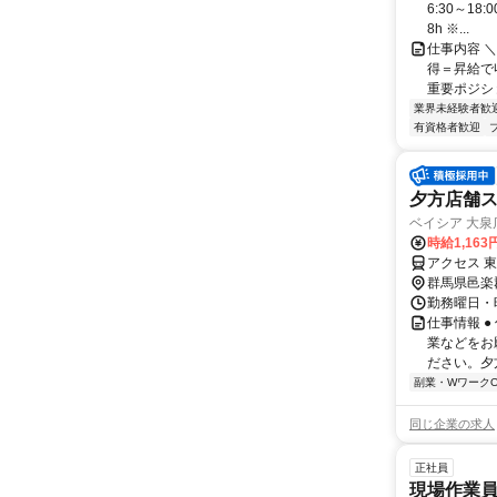
6:30～18
8h ※...
仕事内容 
得＝昇給で
重要ポジション
業界未経験者歓
有資格者歓迎
夕方店舗
ベイシア 大泉
時給1,163
アクセス 
群馬県邑楽
勤務曜日・時
仕事情報 
業などをお
ださい。夕
副業・WワークO
同じ企業の求人
正社員
現場作業員