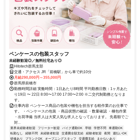
ペンケースの包装スタッフ
未経験歓迎◎／無料社宅あり◎
Hitotech群馬支部
交通・アクセス JR「前橋駅」から車で約10分
月給290,000円～355,000円
群馬県前橋市
勤務時間詳細 実働時間：1日あたり8時間 平均勤務日数：1ヶ月あた
り19日 〜 22日 8:00〜17:00 17:00〜2:00 ※二交代制勤務となりま
す。
仕事内容 ペンケース商品の包装や梱包を担当する軽作業のお仕事で
す。 ・ペンケースの包装 ・商品状態の確認 ・数量確認 ・梱包作業
・出荷準備 当求人は大変人気な求人となっております。 先着順でご
対...
業界未経験者歓迎
フリーター歓迎
バイク通勤OK
早朝
学歴不問
車通勤OK
転勤なし
経験不問
未経験者歓迎
交通費全額支給
経験者歓迎
夜間
週払いOK
研修あり
ブランクOK
オープニングスタッフ
交通費支給
まかないあり