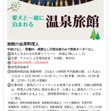
旅館の会席料理人
中抜けなし・実働8h・残業なし◎宿泊者のみで突発オーダーなし
愛犬と泊まれる古民家リトリート 赤城山 懐(ふところ)
交通・アクセス 上毛電気鉄道「大胡駅」車20分
月給280,000円～320,000円
群馬県前橋市
勤務時間詳細 実働時間：1日あたり8時間 平均勤務日数：1ヶ月あた
り21日 〜 22日 06:00 〜 21:00 ※シフト制 早番…06:00～15:00 遅
番…12:00～21:00 ※実働8...
仕事内容 ～最高のパフォーマンスを発揮できる環境～ 当館の調理場
は、料理人が体力的な 負担を抱えず、心身ともに最高の パフォーマ
ンスを発揮できるように、 調理業界特有の「中抜けシフト」を完全
に 廃止...
制服あり
業界未経験者歓迎
資格取得支援あり
バイク通勤OK
学歴不問
車通勤OK
転勤なし
住宅手当あり
経験者歓迎
残業なし
賞与あり
ブランクOK