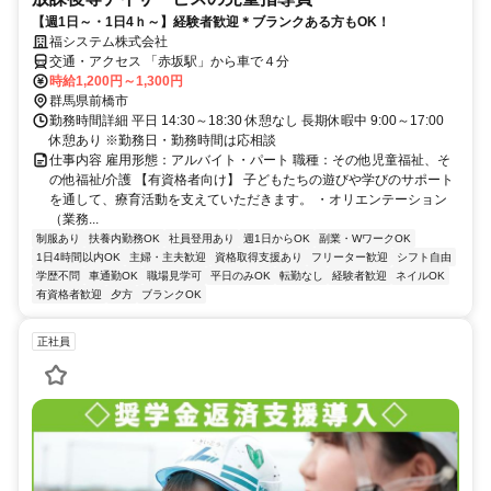
【週1日～・1日4ｈ～】経験者歓迎＊ブランクある方もOK！
福システム株式会社
交通・アクセス 「赤坂駅」から車で４分
時給1,200円～1,300円
群馬県前橋市
勤務時間詳細 平日 14:30～18:30 休憩なし 長期休暇中 9:00～17:00
休憩あり ※勤務日・勤務時間は応相談
仕事内容 雇用形態：アルバイト・パート 職種：その他児童福祉、そ
の他福祉/介護 【有資格者向け】 子どもたちの遊びや学びのサポート
を通して、療育活動を支えていただきます。 ・オリエンテーション
（業務...
制服あり
扶養内勤務OK
社員登用あり
週1日からOK
副業・WワークOK
1日4時間以内OK
主婦・主夫歓迎
資格取得支援あり
フリーター歓迎
シフト自由
学歴不問
車通勤OK
職場見学可
平日のみOK
転勤なし
経験者歓迎
ネイルOK
有資格者歓迎
夕方
ブランクOK
正社員