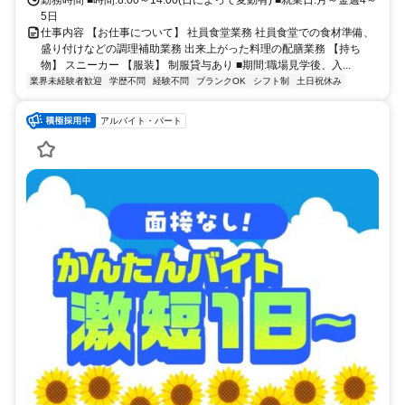
勤務時間 ■時間:8:00～14:00(日によって変動有) ■就業日:月～金週4～
5日
仕事内容 【お仕事について】 社員食堂業務 社員食堂での食材準備、
盛り付けなどの調理補助業務 出来上がった料理の配膳業務 【持ち
物】 スニーカー 【服装】 制服貸与あり ■期間:職場見学後、入...
業界未経験者歓迎
学歴不問
経験不問
ブランクOK
シフト制
土日祝休み
アルバイト・パート