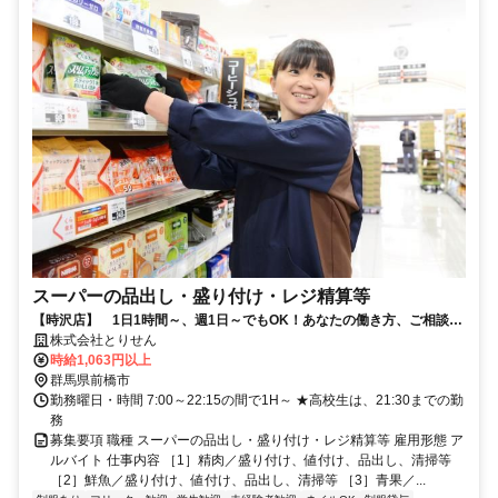
スーパーの品出し・盛り付け・レジ精算等
【時沢店】 1日1時間～、週1日～でもOK！あなたの働き方、ご相談下
さい。
株式会社とりせん
時給1,063円以上
群馬県前橋市
勤務曜日・時間 7:00～22:15の間で1H～ ★高校生は、21:30までの勤
務
募集要項 職種 スーパーの品出し・盛り付け・レジ精算等 雇用形態 ア
ルバイト 仕事内容 ［1］精肉／盛り付け、値付け、品出し、清掃等
［2］鮮魚／盛り付け、値付け、品出し、清掃等 ［3］青果／...