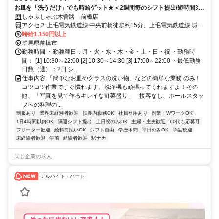
お皿を「洗うだけ」でも時給ゲット★＜2週間毎のシフト提出/短時間3h
～/週2日～＞
しゃぶしゃぶ木曽路 前橋店
アクセス 上毛電気鉄道線 中央前橋徒歩約15分、上毛電気鉄道線 城東
徒歩約20分、ＪＲ両毛線 前橋北口徒歩約27分 ＪＲ両毛線 前橋駅 バ
時給1,150円以上
ス5分
群馬県前橋市
勤務時間 ・勤務曜日：月・火・水・木・金・土・日・祝 ・勤務時
間： [1] 10:30～22:00 [2] 10:30～14:30 [3] 17:00～22:00 ・最低勤務
日数（週）：2日 シ...
仕事内容 「簡単なお皿やグラスの洗い物」などの簡単な業務 のみ！
コツコツ作業ですぐ慣れます。洗浄機も頑張ってくれますよ！その
他、「写真を見て作るキレイな野菜盛り」「接客なし、ホールスタッ
フへの料理の...
制服あり
業界未経験者歓迎
扶養内勤務OK
社員登用あり
副業・WワークOK
1日4時間以内OK
隔週シフト提出
土日祝のみOK
主婦・主夫歓迎
60代も応募可
フリーター歓迎
給料前払いOK
シフト自由
学歴不問
平日のみOK
学生歓迎
未経験者歓迎
午前
経験者歓迎
駅ナカ
同じ企業の求人
アルバイト・パート