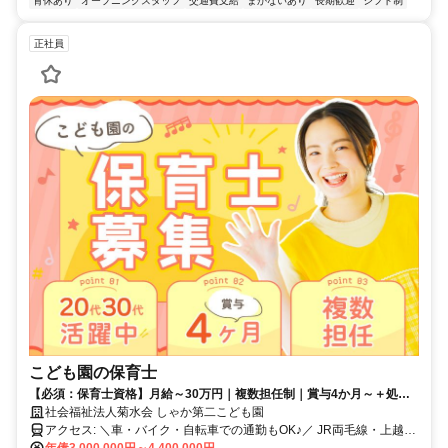
育休あり
オープニングスタッフ
交通費支給
まかないあり
長期歓迎
シフト制
正社員
こども園の保育士
【必須：保育士資格】月給～30万円｜複数担任制｜賞与4か月～＋処遇
改善｜リフレッシュ休暇あり｜20代30代女性活躍中
社会福祉法人菊水会 しゃか第二こども園
アクセス: ＼車・バイク・自転車での通勤もOK♪／ JR両毛線・上越線
「新前橋駅」より徒歩16分
年俸3,000,000円～4,400,000円