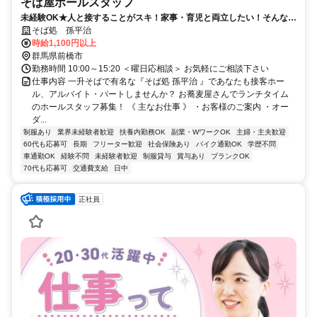
そば屋ホールスタッフ
未経験OK★人と接することがスキ！家事・育児と両立したい！そんな方
にピッタリ★ 中高年・シニアOK
そば処 孫平治
時給1,100円以上
群馬県前橋市
勤務時間 10:00～15:20 ＜曜日応相談＞ お気軽にご相談下さい
仕事内容 一升そばで有名な『そば処 孫平治 』であなたも接客ホー
ル、アルバイト・パートしませんか？ お蕎麦屋さんでランチタイム
のホールスタッフ募集！ 《 主なお仕事 》 ・お客様のご案内 ・オー
ダ...
制服あり
業界未経験者歓迎
扶養内勤務OK
副業・WワークOK
主婦・主夫歓迎
60代も応募可
長期
フリーター歓迎
社会保険あり
バイク通勤OK
学歴不問
車通勤OK
経験不問
未経験者歓迎
制服貸与
賞与あり
ブランクOK
70代も応募可
交通費支給
日中
正社員