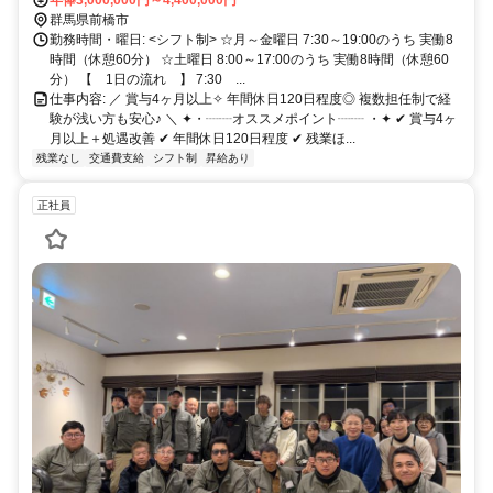
群馬県前橋市
勤務時間・曜日: <シフト制> ☆月～金曜日 7:30～19:00のうち 実働8
時間（休憩60分） ☆土曜日 8:00～17:00のうち 実働8時間（休憩60
分） 【 1日の流れ 】 7:30 ...
仕事内容: ／ 賞与4ヶ月以上✧ 年間休日120日程度◎ 複数担任制で経
験が浅い方も安心♪ ＼ ✦・┈┈オススメポイント┈┈ ・✦ ✔ 賞与4ヶ
月以上＋処遇改善 ✔ 年間休日120日程度 ✔ 残業ほ...
残業なし
交通費支給
シフト制
昇給あり
正社員