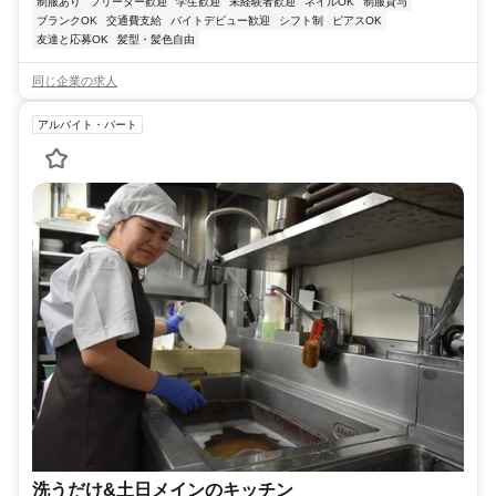
制服あり
フリーター歓迎
学生歓迎
未経験者歓迎
ネイルOK
制服貸与
ブランクOK
交通費支給
バイトデビュー歓迎
シフト制
ピアスOK
友達と応募OK
髪型・髪色自由
同じ企業の求人
アルバイト・パート
洗うだけ&土日メインのキッチン