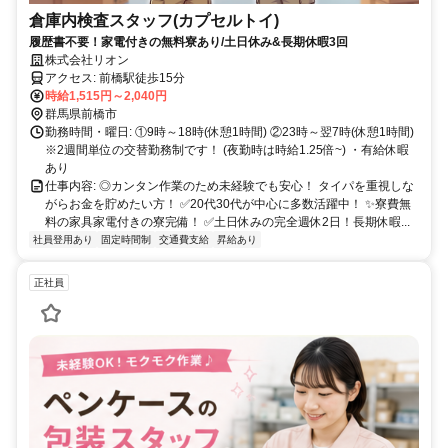
倉庫内検査スタッフ(カプセルトイ)
履歴書不要！家電付きの無料寮あり/土日休み&長期休暇3回
株式会社リオン
アクセス: 前橋駅徒歩15分
時給1,515円～2,040円
群馬県前橋市
勤務時間・曜日: ①9時～18時(休憩1時間) ②23時～翌7時(休憩1時間)
※2週間単位の交替勤務制です！ (夜勤時は時給1.25倍~) ・有給休暇
あり
仕事内容: ◎カンタン作業のため未経験でも安心！ タイパを重視しな
がらお金を貯めたい方！ ✅20代30代が中心に多数活躍中！ ✨寮費無
料の家具家電付きの寮完備！ ✅土日休みの完全週休2日！長期休暇...
社員登用あり
固定時間制
交通費支給
昇給あり
正社員