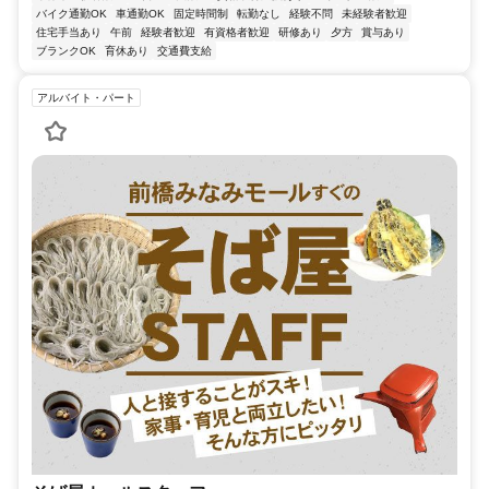
バイク通勤OK
車通勤OK
固定時間制
転勤なし
経験不問
未経験者歓迎
住宅手当あり
午前
経験者歓迎
有資格者歓迎
研修あり
夕方
賞与あり
ブランクOK
育休あり
交通費支給
アルバイト・パート