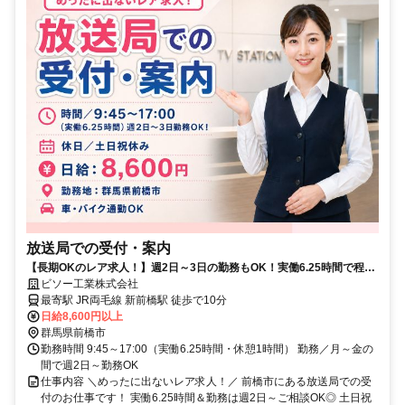
放送局での受付・案内
【長期OKのレア求人！】週2日～3日の勤務もOK！実働6.25時間で程よ
く働けます◎土日祝休み
ビソー工業株式会社
最寄駅 JR両毛線 新前橋駅 徒歩で10分
日給8,600円以上
群馬県前橋市
勤務時間 9:45～17:00（実働6.25時間・休憩1時間） 勤務／月～金の
間で週2日～勤務OK
仕事内容 ＼めったに出ないレア求人！／ 前橋市にある放送局での受
付のお仕事です！ 実働6.25時間＆勤務は週2日～ご相談OK◎ 土日祝