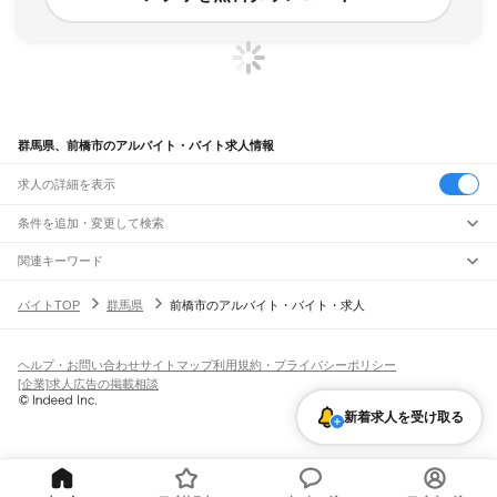
群馬県、前橋市のアルバイト・バイト求人情報
求人の詳細を表示
条件を追加・変更して検索
市区町村を追加・変更
関連キーワード
完全在宅ワーク 全国
シール貼り 在宅
現在地周辺
ガチャガチャ
犬カフェ
群馬県
駅を追加・変更
バイトTOP
群馬県
前橋市のアルバイト・バイト・求人
群馬県
すべて
前橋市
高崎市
桐生市
伊勢崎市
太田市
沼田市
館林市
渋川市
藤岡市
富岡市
安中市
職種を追加・変更
JR八高線(高麗川～高崎)
みどり市
北群馬郡
多野郡
甘楽郡
吾妻郡
利根郡
佐波郡
邑楽郡
群馬藤岡駅
北藤岡駅
倉賀野駅
高崎駅
飲食・フードサービス
ヘルプ・お問い合わせ
サイトマップ
利用規約・プライバシーポリシー
特徴を追加・変更
飲食・フードサービス
すべて
[企業]求人広告の掲載相談
JR高崎線
ホールスタッフ
キッチンスタッフ
皿洗い・洗い場
精肉・鮮魚加工
給食調理
人気
新町駅
倉賀野駅
高崎駅
雇用形態を追加・変更
新着求人を受け取る
パン屋（ベーカリー）
フードカウンター販売員
バー（BAR）・バーテンダー
日払いOK
高校生歓迎
学生歓迎
深夜の仕事
髪型・髪色自由
ひげOK
ネイルOK
飲食店補助（開店・閉店準備）
飲食店（店長・マネージャー）
JR吾妻線
ピアスOK
アルバイト・パート
履歴書不要
オープニングスタッフ
留学生・外国人活躍中
都道府県を変更
営業・販売
渋川駅
金島駅
祖母島駅
小野上駅
小野上温泉駅
市城駅
中之条駅
群馬原町駅
郷原駅
勤務期間
正社員
矢倉駅
岩島駅
川原湯温泉駅
長野原草津口駅
群馬大津駅
羽根尾駅
袋倉駅
営業・販売
すべて
短期
契約社員
単発・1日OK
長期
期間限定（春夏冬休み等）
万座・鹿沢口駅
大前駅
営業
テレフォンアポインター（テレアポ）
ルートセールス
コンビニ
シフト
派遣社員