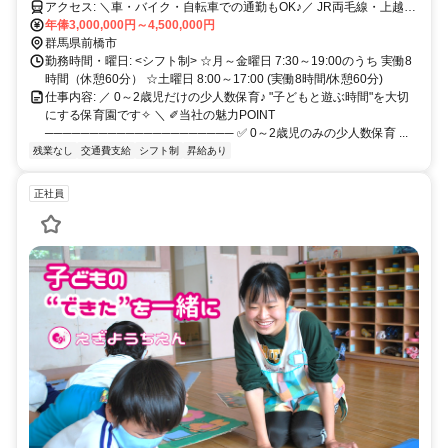
アクセス: ＼車・バイク・自転車での通勤もOK♪／ JR両毛線・上越線
「新前橋駅」より徒歩18分、車で7分
年俸3,000,000円～4,500,000円
群馬県前橋市
勤務時間・曜日: <シフト制> ☆月～金曜日 7:30～19:00のうち 実働8
時間（休憩60分） ☆土曜日 8:00～17:00 (実働8時間/休憩60分)
仕事内容: ／ 0～2歳児だけの少人数保育♪ "子どもと遊ぶ時間"を大切
にする保育園です✧ ＼ ✐当社の魅力POINT
───────────────────── ✅ 0～2歳児のみの少人数保育 ...
残業なし
交通費支給
シフト制
昇給あり
正社員