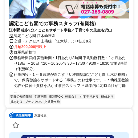
認定こども園での事務スタッフ(有資格)
江木駅 徒歩9分／こどもサポート事務／子育て中の先生も沢山
認定こども園 江木幼稚園
交通・アクセス 上毛線 「江木駅」より徒歩9分
月給200,000円以上
群馬県前橋市
勤務時間詳細 実働時間：1日あたり8時間 平均勤務日数：1ヶ月あた
り18日 〜 20日 7:20～16:20／8:30～17:30／9:30～18:30 実働8時間
（休憩60分）
仕事内容 - １～５歳児が過ごす「幼稚園型認定こども園 江木幼稚園」
で、 保育教諭をサポートする「事務」のお仕事です。 - ＊幼稚園教諭
免許や保育士資格を活かす事務スタッフ ＊基本的に定時退社が可能
...
変形労働時間制
学歴不問
車通勤OK
転勤なし
住宅手当あり
研修あり
賞与あり
ブランクOK
交通費支給
派遣社員