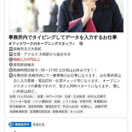
事務所内でタイピングしてデータを入力するお仕事
オフィスワークのオープニングスタッフ♬ Ⓓ
前橋市天川大島町
交通・アクセス 大島駅から徒歩８分
時給1,220円以上
群馬県前橋市
勤務時間詳細 9：00～17:00 土日祝はお休みです！！
仕事内容 前橋市内にて一般事務のお仕事になります。 お仕事内容は
主に入力業務・電話応対・伝票チェック等になります。 オープニン
グスタッフの募集ですので、皆さん同時スタートになります。 難し
い内容は殆ど...
短期（3ヵ月以内）
副業・WワークOK
主婦・主夫歓迎
60代も応募可
フリーター歓迎
バイク通勤OK
短期
シフト自由
学歴不問
車通勤OK
即日勤務OK
固定時間制
職場見学可
平日のみOK
転勤なし
経験不問
未経験者歓迎
交通費全額支給
経験者歓迎
ネイルOK
派遣社員