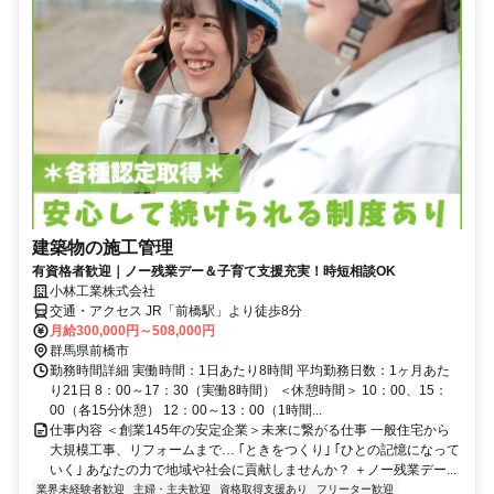
建築物の施工管理
有資格者歓迎｜ノー残業デー＆子育て支援充実！時短相談OK
小林工業株式会社
交通・アクセス JR「前橋駅」より徒歩8分
月給300,000円～508,000円
群馬県前橋市
勤務時間詳細 実働時間：1日あたり8時間 平均勤務日数：1ヶ月あた
り21日 8：00～17：30（実働8時間） ＜休憩時間＞ 10：00、15：
00（各15分休憩） 12：00～13：00（1時間...
仕事内容 ＜創業145年の安定企業＞未来に繋がる仕事 一般住宅から
大規模工事、リフォームまで… ｢ときをつくり｣ ｢ひとの記憶になって
いく｣ あなたの力で地域や社会に貢献しませんか？ ＋ノー残業デー...
業界未経験者歓迎
主婦・主夫歓迎
資格取得支援あり
フリーター歓迎