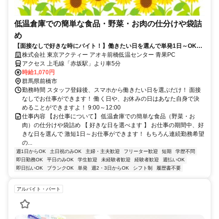
低温倉庫での簡単な食品・野菜・お肉の仕分けや袋詰
め
【面接なしで好きな時にバイト！】働きたい日を選んで単発1日～OK！
お給料は即日払いでお財布も安心♪
株式会社 東京アクティー アオキ前橋低温センター 青果PC
アクセス 上毛線「赤坂駅」より車5分
時給1,070円
群馬県前橋市
勤務時間 スタッフ登録後、スマホから働きたい日を選ぶだけ！ 面接
なしでお仕事ができます！ 働く日や、お休みの日はあなた自身で決
めることができますよ！ 9:00～12:00
仕事内容 【お仕事について】 低温倉庫での簡単な食品（野菜・お
肉）の仕分けや袋詰め 【 好きな日を選べます 】 お仕事の期間中、好
きな日を選んで 激短1日～お仕事ができます！ もちろん連続勤務希望
の...
週1日からOK
土日祝のみOK
主婦・主夫歓迎
フリーター歓迎
短期
学歴不問
即日勤務OK
平日のみOK
学生歓迎
未経験者歓迎
経験者歓迎
週払いOK
即日払いOK
ブランクOK
単発
週2・3日からOK
シフト制
履歴書不要
アルバイト・パート