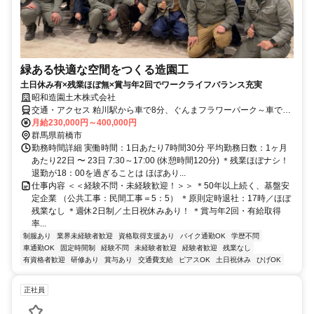
緑ある快適な空間をつくる造園工
土日休み有×残業ほぼ無×賞与年2回でワークライフバランス充実
昭和造園土木株式会社
交通・アクセス 粕川駅から車で8分、ぐんまフラワーパーク～車で5
分
月給230,000円～400,000円
群馬県前橋市
勤務時間詳細 実働時間：1日あたり7時間30分 平均勤務日数：1ヶ月
あたり22日 〜 23日 7:30～17:00 (休憩時間120分) ＊残業ほぼナシ！
退勤が18：00を過ぎることは ほぼあり...
仕事内容 ＜＜経験不問・未経験歓迎！＞＞ ＊50年以上続く、基盤安
定企業 （公共工事：民間工事＝5：5） ＊原則定時退社：17時／ほぼ
残業なし ＊週休2日制／土日祝休みあり！ ＊賞与年2回・有給取得
率...
制服あり
業界未経験者歓迎
資格取得支援あり
バイク通勤OK
学歴不問
車通勤OK
固定時間制
経験不問
未経験者歓迎
経験者歓迎
残業なし
有資格者歓迎
研修あり
賞与あり
交通費支給
ピアスOK
土日祝休み
ひげOK
正社員