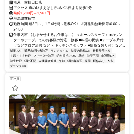
か？まかない・交通費・前給など待遇充実♪【10月下旬オープン予定】
松屋 前橋田口店
アクセス 道の駅まえばし赤城バス停より徒歩1分
時給1,200円～1,563円
群馬県前橋市
勤務時間 週3日～、1日4時間～勤務OK！ ※募集勤務時間帯/0:00～
24:00
仕事内容 【おまかせするお仕事は…】 ＜ホールスタッフ＞ ■カウン
ターやテーブルでのお客様の対応・接客 ■料理の提供 ■テーブル片付
けなどフロア清掃 など ＜キッチンスタッフ＞ ■簡単な盛り付けなど...
制服あり
業界未経験者歓迎
ランチタイム
扶養内勤務OK
社員登用あり
主婦・主夫歓迎
フリーター歓迎
給料前払いOK
早朝
学歴不問
車通勤OK
学生歓迎
経験不問
未経験者歓迎
午前
経験者歓迎
夜間
研修あり
夕方
ブランクOK
正社員