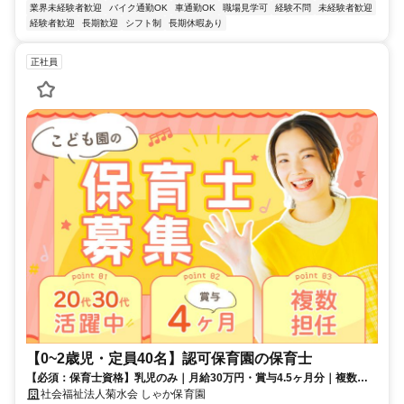
業界未経験者歓迎
バイク通勤OK
車通勤OK
職場見学可
経験不問
未経験者歓迎
経験者歓迎
長期歓迎
シフト制
長期休暇あり
正社員
【0~2歳児・定員40名】認可保育園の保育士
【必須：保育士資格】乳児のみ｜月給30万円・賞与4.5ヶ月分｜複数担
任制｜残業ほぼなし｜20代30代女性活躍中
社会福祉法人菊水会 しゃか保育園