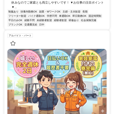
休みなのでご家庭とも両立しやすいです！ ▼お仕事の注目ポイント
▼...
制服あり
扶養内勤務OK
副業・WワークOK
主婦・主夫歓迎
長期
フリーター歓迎
バイク通勤OK
学歴不問
車通勤OK
即日勤務OK
固定時間制
平日のみOK
経験不問
未経験者歓迎
経験者歓迎
研修あり
社会保険完備
ブランクOK
交通費支給
日中
アルバイト・パート