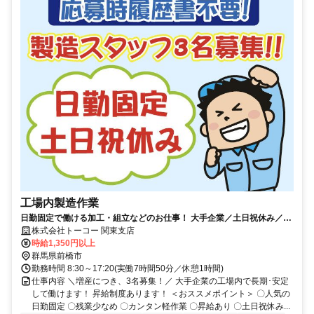
工場内製造作業
日勤固定で働ける加工・組立などのお仕事！ 大手企業／土日祝休み／車
通勤OK／昇給あり／履歴書不要
株式会社トーコー 関東支店
時給1,350円以上
群馬県前橋市
勤務時間 8:30～17:20(実働7時間50分／休憩1時間)
仕事内容 ＼増産につき、3名募集！／ 大手企業の工場内で長期･安定
して働けます！ 昇給制度あります！ ＜おススメポイント＞ 〇人気の
日勤固定 〇残業少なめ 〇カンタン軽作業 〇昇給あり 〇土日祝休み...