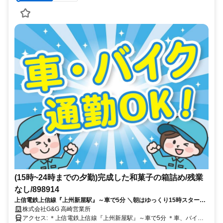
(15時~24時までの夕勤)完成した和菓子の箱詰め/残業
なし/898914
上信電鉄上信線『上州新屋駅』～車で5分 ＼朝はゆっくり15時スタート
／ 22時以降は時給1500円にUP！ 空調完備＆残業なしで働きやすい！
株式会社G&G 高崎営業所
アクセス: ＊上信電鉄上信線『上州新屋駅』～車で5分 ＊車、バイ