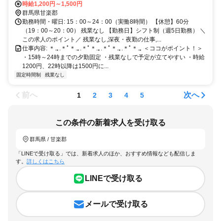
ク、自転車通勤OK（無料駐車場あり）
時給1,200円～1,500円
群馬県甘楽郡
勤務時間・曜日: 15：00～24：00（実働8時間） 【休憩】60分
（19：00～20：00） 残業なし 【勤務日】シフト制（週5日勤務） ＼
この求人のポイント／ 残業なし,深夜・夜勤の仕事,...
仕事内容: ＊.｡.＊ﾟ＊.｡.＊ﾟ＊.｡.＊ﾟ＊.｡.＊ﾟ＊.｡ ＜ココがポイント！＞
・15時～24時までの夕勤固定 ・残業なしで予定が立てやすい ・時給
1200円、22時以降は1500円に...
固定時間制
残業なし
前へ
次へ
1
2
3
4
5
この条件の新着求人を受け取る
群馬県 / 甘楽郡
「LINEで受け取る」では、新着求人のほか、おすすめ情報なども配信しま
す。
詳しくはこちら
LINEで受け取る
メールで受け取る