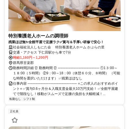
特別養護老人ホームの調理師
残業ほぼ無✨全館平屋で足腰ラク✅賞与＆手厚い研修で安心！
社会福祉法人しもにた会 特別養護老人ホーム かぶらの里
交通・アクセス 下仁田駅から車で7分
時給1,160円～1,200円
群馬県甘楽郡
勤務時間詳細 ⏰ 勤務時間 ⏰ ──────────────── ①1３:00～
１８:00（５時間） ②9：00～18：00（休憩６０分、８時間） （可能
な時間を選択いただけます） ✅残業ほぼなし
仕事内容 ─────────────────── ⭐この求人のおすすめポイ
ント⭐ ✅賞与0.6ヶ月分＆入職支度金最大10万円支給！ ✅全館平屋建
てで階段なし！移動がスムーズで足腰の負担を大幅軽減！...
転勤なし
シフト制
正社員