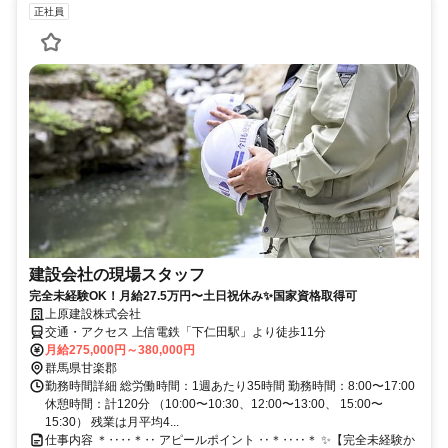
正社員
建設会社の現場スタッフ
完全未経験OK！月給27.5万円〜土日祝休み✨国家資格取得可
上原建設株式会社
交通・アクセス 上信電鉄「下仁田駅」より徒歩11分
月給275,000円～380,000円
群馬県甘楽郡
勤務時間詳細 総労働時間：1週あたり35時間 勤務時間：8:00〜17:00
休憩時間：計120分 （10:00〜10:30、12:00〜13:00、 15:00〜
15:30） 残業は月平均4...
仕事内容 ＊‥‥＊‥ アピールポイント ‥＊‥‥＊ ✨【完全未経験か