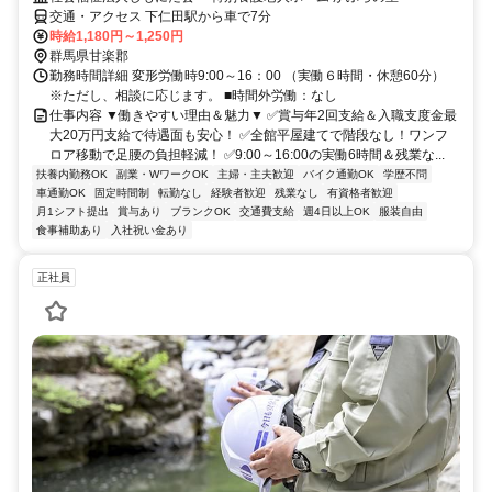
交通・アクセス 下仁田駅から車で7分
時給1,180円～1,250円
群馬県甘楽郡
勤務時間詳細 変形労働時9:00～16：00 （実働６時間・休憩60分）
※ただし、相談に応じます。 ■時間外労働：なし
仕事内容 ▼働きやすい理由＆魅力▼ ✅賞与年2回支給＆入職支度金最
大20万円支給で待遇面も安心！ ✅全館平屋建てで階段なし！ワンフ
ロア移動で足腰の負担軽減！ ✅9:00～16:00の実働6時間＆残業な...
扶養内勤務OK
副業・WワークOK
主婦・主夫歓迎
バイク通勤OK
学歴不問
車通勤OK
固定時間制
転勤なし
経験者歓迎
残業なし
有資格者歓迎
月1シフト提出
賞与あり
ブランクOK
交通費支給
週4日以上OK
服装自由
食事補助あり
入社祝い金あり
正社員