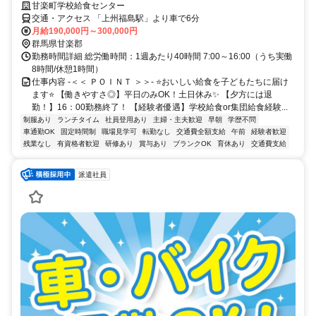
甘楽町学校給食センター
交通・アクセス 「上州福島駅」より車で6分
月給190,000円～300,000円
群馬県甘楽郡
勤務時間詳細 総労働時間：1週あたり40時間 7:00～16:00（うち実働
8時間/休憩1時間）
仕事内容 -＜＜ ＰＯＩＮＴ ＞＞- ⭐おいしい給食を子どもたちに届け
ます⭐ 【働きやすさ◎】平日のみOK！土日休み✨ 【夕方には退
勤！】16：00勤務終了！ 【経験者優遇】学校給食or集団給食経験...
制服あり
ランチタイム
社員登用あり
主婦・主夫歓迎
早朝
学歴不問
車通勤OK
固定時間制
職場見学可
転勤なし
交通費全額支給
午前
経験者歓迎
残業なし
有資格者歓迎
研修あり
賞与あり
ブランクOK
育休あり
交通費支給
派遣社員