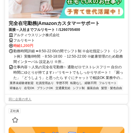
完全在宅勤務|Amazonカスタマーサポート
面接～入社までフルリモート！/1260705400
アルティウスリンク株式会社
フルリモート
時給1,200円
勤務時間詳細 ⏩8:50-22:00の間でシフト制 ※会社指定シフト 《シフ
ト例》実働8時間 ・8:50-18:00 ・12:50-22:00 ※健康管理のため勤務
間インターバル 設定あり ※所...
仕事内容 ✨人気の完全在宅勤務✨ 通勤ゼロでストレスフリー 自分の
時間にゆとりが持てます♪ ✅リモートでもしっかりサポート！ 「困っ
た」「どうしよう」と思ったら すぐにチャットで相談OK 業務中の...
業界未経験者歓迎
社員登用あり
学歴不問
転勤なし
経験不問
フルリモート
研修あり
在宅OK
ブランクOK
交通費支給
シフト制
服装自由
髪型・髪色自由
同じ企業の求人
正社員