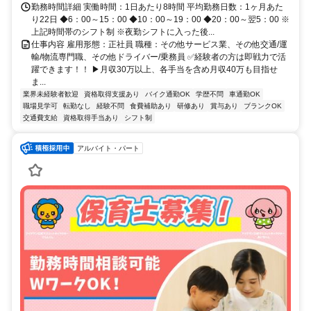
勤務時間詳細 実働時間：1日あたり8時間 平均勤務日数：1ヶ月あた
り22日 ◆6：00～15：00 ◆10：00～19：00 ◆20：00～翌5：00 ※
上記時間帯のシフト制 ※夜勤シフトに入った後...
仕事内容 雇用形態：正社員 職種：その他サービス業、その他交通/運
輸/物流専門職、その他ドライバー/乗務員 ✅経験者の方は即戦力で活
躍できます！！ ▶月収30万以上、各手当を含め月収40万も目指せ
ま...
業界未経験者歓迎
資格取得支援あり
バイク通勤OK
学歴不問
車通勤OK
職場見学可
転勤なし
経験不問
食費補助あり
研修あり
賞与あり
ブランクOK
交通費支給
資格取得手当あり
シフト制
アルバイト・パート