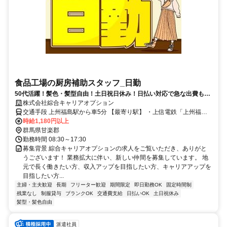
食品工場の厨房補助スタッフ_日勤
50代活躍！髪色・髪型自由！土日祝日休み！日払い対応で急な出費も安
心！残業ほぼなしでプライベート重視の勤務が可能
株式会社綜合キャリアオプション
交通手段 上州福島駅から車5分 【最寄り駅】 ・上信電鉄「上州福島
駅」
時給1,180円以上
群馬県甘楽郡
勤務時間 08:30～17:30
募集背景 綜合キャリアオプションの求人をご覧いただき、ありがと
うございます！ 業務拡大に伴い、新しい仲間を募集しています。 地
元で長く働きたい方、収入アップを目指したい方、キャリアアップを
目指したい方...
主婦・主夫歓迎
長期
フリーター歓迎
期間限定
即日勤務OK
固定時間制
残業なし
制服貸与
ブランクOK
交通費支給
日払いOK
土日祝休み
髪型・髪色自由
派遣社員