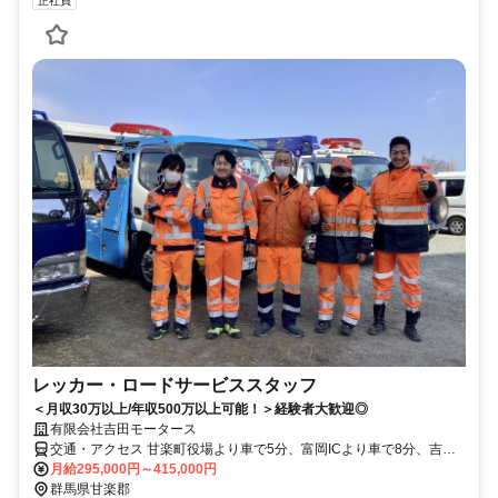
正社員
レッカー・ロードサービススタッフ
＜月収30万以上/年収500万以上可能！＞経験者大歓迎◎
有限会社吉田モータース
交通・アクセス 甘楽町役場より車で5分、富岡ICより車で8分、吉井
ICより車で15分
月給295,000円～415,000円
群馬県甘楽郡