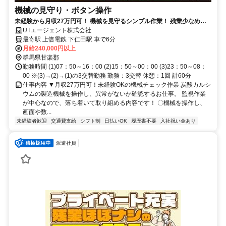
機械の見守り・ボタン操作
未経験から月収27万円可！ 機械を見守るシンプル作業！ 残業少なめ＆
食堂完備で働きやすい！
UTエージェント株式会社
最寄駅 上信電鉄 下仁田駅 車で6分
月給240,000円以上
群馬県甘楽郡
勤務時間 (1)07：50～16：00 (2)15：50～00：00 (3)23：50～08：
00 ※(3)→(2)→(1)の3交替勤務 勤務：3交替 休憩：1回 計60分
仕事内容 ▼月収27万円可！未経験OKの機械チェック作業 炭酸カルシ
ウムの製造機械を操作し、異常がないか確認するお仕事。 監視作業
が中心なので、落ち着いて取り組める内容です！ 〇機械を操作し、
画面や数...
未経験者歓迎
交通費支給
シフト制
日払いOK
履歴書不要
入社祝い金あり
派遣社員