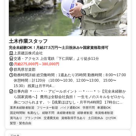
土木作業スタッフ
完全未経験OK！月給27.5万円〜土日祝休み✨国家資格取得可
上原建設株式会社
交通・アクセス 上信電鉄「下仁田駅」より徒歩11分
月給275,000円～380,000円
群馬県甘楽郡
勤務時間詳細 総労働時間：1週あたり35時間 勤務時間：8:00〜17:00
休憩時間：計120分 （10:00〜10:30、12:00〜13:00、 15:00〜
15:30） 残業は月平均4...
仕事内容 ＊‥‥＊‥ アピールポイント ‥＊‥‥＊ ✨【完全未経験か
ら国家資格へ】 費用は全額会社負担！ 一生モノのスキルをゼロから
身につけられます。 ✨【残業ほぼなし・月平均4時間】 17時台に...
業界未経験者歓迎
フリーター歓迎
バイク通勤OK
学歴不問
車通勤OK
固定時間制
転勤なし
経験不問
未経験者歓迎
経験者歓迎
有資格者歓迎
賞与あり
ブランクOK
交通費支給
資格取得手当あり
土日祝休み
ひげOK
髪型・髪色自由