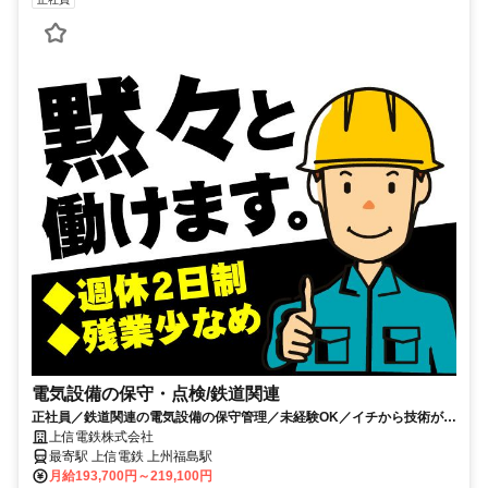
電気設備の保守・点検/鉄道関連
正社員／鉄道関連の電気設備の保守管理／未経験OK／イチから技術が身
につく！／週休2日・実働時間短め
上信電鉄株式会社
最寄駅 上信電鉄 上州福島駅
月給193,700円～219,100円