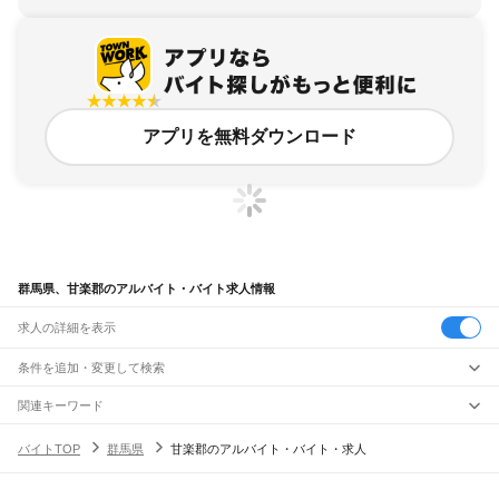
アプリを無料ダウンロード
群馬県、甘楽郡のアルバイト・バイト求人情報
求人の詳細を表示
条件を追加・変更して検索
市区町村を追加・変更
関連キーワード
群馬県 甘楽町
群馬県 甘楽郡 tms
群馬県 甘楽郡 品出し 甘楽町
群馬県
駅を追加・変更
バイトTOP
群馬県
甘楽郡のアルバイト・バイト・求人
群馬県 甘楽郡 3日 甘楽町
群馬県 甘楽郡 シムックス
群馬県
すべて
前橋市
高崎市
桐生市
伊勢崎市
太田市
沼田市
館林市
渋川市
藤岡市
富岡市
安中市
職種を追加・変更
JR八高線(高麗川～高崎)
みどり市
北群馬郡
多野郡
甘楽郡
吾妻郡
利根郡
佐波郡
邑楽郡