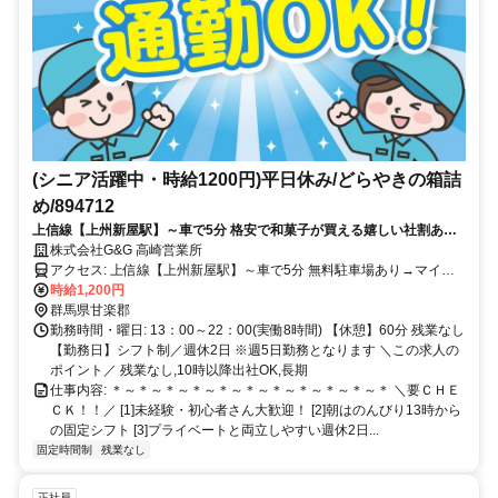
(シニア活躍中・時給1200円)平日休み/どらやきの箱詰
め/894712
上信線【上州新屋駅】～車で5分 格安で和菓子が買える嬉しい社割あり
＊ 残業は一切なしで定時退勤OK！ 髪色は茶髪のままでお仕事可能！
株式会社G&G 高崎営業所
アクセス: 上信線【上州新屋駅】～車で5分 無料駐車場あり→マイカ
ー、バイク通勤OK 交通費(ガソリン代)支給あり／規定
時給1,200円
群馬県甘楽郡
勤務時間・曜日: 13：00～22：00(実働8時間) 【休憩】60分 残業なし
【勤務日】シフト制／週休2日 ※週5日勤務となります ＼この求人の
ポイント／ 残業なし,10時以降出社OK,長期
仕事内容: ＊～＊～＊～＊～＊～＊～＊～＊～＊～＊～＊ ＼要ＣＨＥ
ＣＫ！！／ [1]未経験・初心者さん大歓迎！ [2]朝はのんびり13時から
の固定シフト [3]プライベートと両立しやすい週休2日...
固定時間制
残業なし
正社員