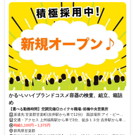
かる~いハイブランドコスメ容器の検査、組立、箱詰
め
【選べる勤務時間】空調完備◎カイテキ職場♪前橋中央営業所
派遣先:甘楽郡甘楽町(吉井駅から車で12分) 面談場所:アイ・ビー・
エス・アウトソーシング株式会社 前橋中央営業所 WEB面談可能
交通・アクセス 上州福島駅から車で3分、徒歩１３分 吉井駅から車で
１２分アクセス良好のお仕事です！
時給1,100円～1,375円
群馬県甘楽郡