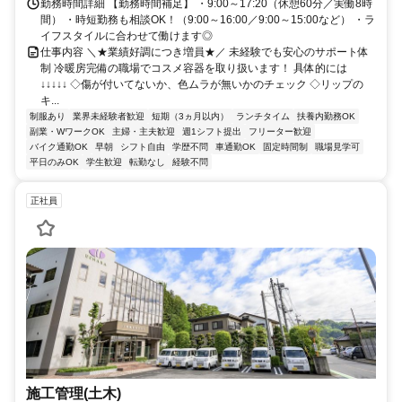
勤務時間詳細 【勤務時間補足】 ・9:00～17:20（休憩60分／実働8時
間） ・時短勤務も相談OK！（9:00～16:00／9:00～15:00など） ・ラ
イフスタイルに合わせて働けます◎
仕事内容 ＼★業績好調につき増員★／ 未経験でも安心のサポート体
制 冷暖房完備の職場でコスメ容器を取り扱います！ 具体的には
↓↓↓↓↓ ◇傷が付いてないか、色ムラが無いかのチェック ◇リップの
キ...
制服あり
業界未経験者歓迎
短期（3ヵ月以内）
ランチタイム
扶養内勤務OK
副業・WワークOK
主婦・主夫歓迎
週1シフト提出
フリーター歓迎
バイク通勤OK
早朝
シフト自由
学歴不問
車通勤OK
固定時間制
職場見学可
平日のみOK
学生歓迎
転勤なし
経験不問
正社員
施工管理(土木)