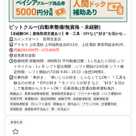
ピットクルー(自動車整備/無資格・未経験)
【未経験OK｜資格取得支援あり】車・工具・DIYなど“好き”を活かせ
る！《年間休日115日／残業代1分単位／月残業10h未満》
カインズオート 富岡甘楽店
アクセス 上信電鉄 上州福島徒歩約12分、上信電鉄 東富岡徒歩約26
分、上信電鉄 上州富岡徒歩約36分 上州福島駅から徒歩12分、車で3
月給200,000円～270,000円
分
群馬県甘楽郡
勤務時間 実働時間：8時間/日 平均勤務日数：1ヶ月あたり20日 シフ
トサイクル：1ヶ月 シフト提出期限：シフト開始の14日前 シフト確
定時期：シフト開始の7日前 9:40～19:10（休憩1時間3...
仕事内容 「車好き」「車いじりが好き」じゃなくてもOK！ ＊工具を
触るのが好き ＊DIYが好き ＊モノづくりが好き など、 ”好き” を活か
して無資格からスタートOK！ 応募資格は普通自動車運転免許...
制服あり
業界未経験者歓迎
資格取得支援あり
フリーター歓迎
バイク通勤OK
学歴不問
車通勤OK
固定時間制
経験不問
未経験者歓迎
経験者歓迎
有資格者歓迎
月1シフト提出
研修あり
賞与あり
ブランクOK
交通費支給
長期歓迎
資格取得手当あり
寮・社宅あり
派遣社員