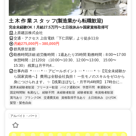
土 木 作 業 ス タ ッ フ(製造業から転職歓迎)
完全未経験OK！月給27.5万円〜土日祝休み✨国家資格取得可
上原建設株式会社
交通・アクセス 上信電鉄「下仁田駅」より徒歩11分
月給275,000円～380,000円
群馬県甘楽郡
勤務時間詳細 総労働時間：1週あたり35時間 勤務時間：8:00〜17:00
休憩時間：計120分 （10:00〜10:30、12:00〜13:00、 15:00〜
15:30） 残業は月平均4...
仕事内容 ＊‥‥＊‥ アピールポイント ‥＊‥‥＊ ✨【完全未経験か
ら国家資格へ】 費用は全額会社負担！ 一生モノのスキルをゼロから
身につけられます。 ✨【残業ほぼなし・月平均4時間】 17時台に...
業界未経験者歓迎
フリーター歓迎
バイク通勤OK
学歴不問
車通勤OK
固定時間制
転勤なし
経験不問
未経験者歓迎
経験者歓迎
有資格者歓迎
賞与あり
ブランクOK
交通費支給
資格取得手当あり
土日祝休み
ひげOK
髪型・髪色自由
アルバイト・パート