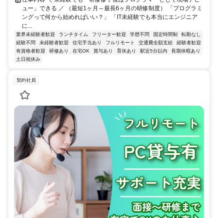
ュー」できる ／ （最短1ヶ月～最長6ヶ月の研修制度） 「プログラミ
ングって何から始めればいい？」 「IT未経験でも本当にエンジニア
に...
業界未経験者歓迎
ランチタイム
フリーター歓迎
学歴不問
固定時間制
転勤なし
経験不問
未経験者歓迎
住宅手当あり
フルリモート
交通費全額支給
経験者歓迎
有資格者歓迎
研修あり
在宅OK
賞与あり
育休あり
駅近5分以内
長期休暇あり
土日祝休み
契約社員