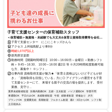
子育て支援センターの保育補助スタッフ
＜保育補助＞無資格・未経験でも大丈夫&保育士資格取得費等を会社負
担◎Web面接実施中
子育て支援センター にこにこキッズかんら
アクセス 上州福島駅より車8分
時給1,070円以上
群馬県甘楽郡
勤務時間 【開園時間/曜日】 10:00～16:00/月～金曜日 ＜勤務シフト
例＞ 9:45～16:30、 10:00～16:00 週2日 等 ※月20時間程度勤務可能
な方、募集中！ ※シフト...
仕事内容 資格取得支援が魅力★「保育士資格はないけど子どもが好
き」「資格取得を目指している」方に◎ アイグランの運営する子育
て支援センターにて、 来場する親子の交流の場を提供します。 受付
業務、見守り...
業界未経験者歓迎
扶養内勤務OK
主婦・主夫歓迎
バイク通勤OK
学歴不問
車通勤OK
平日のみOK
未経験者歓迎
午前
経験者歓迎
研修あり
夕方
ブランクOK
交通費支給
長期歓迎
フルタイム歓迎
週2・3日からOK
シフト制
土日祝休み