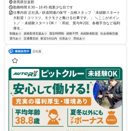
群馬県甘楽郡
勤務時間 8:30～16:45 残業少な目です
仕事内容 正社員／鉄道関連の保守・点検スタッフ 「未経験スタート
大歓迎！コツコツ、モクモクと働ける仕事です。」 ＼ここがポイン
ト／ ・未経験スタートOK！ ・昇給、賞与年2回、各種手当など福利
厚生...
制服あり
資格取得支援あり
固定時間制
経験不問
未経験者歓迎
社会保険完備
賞与あり
交通費支給
駅近5分以内
社割あり
昇給あり
正社員