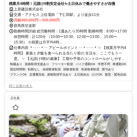
残業月4時間！元請け9割安定会社✨土日休みで働きやすさが自慢
上原建設株式会社
交通・アクセス 上信電鉄「下仁田駅」より徒歩11分
月給360,000円～500,000円
群馬県甘楽郡
勤務時間詳細 総労働時間：1週あたり35時間 勤務時間：8:00〜17:00
休憩時間：計120分 （10:00〜10:30、12:00〜13:00、 15:00〜
15:30） ※残業は月平均4時...
仕事内容 ＊‥‥＊‥ アピールポイント ‥＊‥‥＊ ✨ 【残業月平均4
時間】 家族と夕飯を食べられる当たり前の 生活を、ここでもう一
度。 ✨ 【元請け9割の裁量】 工期や予算のコントロールが しやす...
制服あり
資格取得支援あり
フリーター歓迎
バイク通勤OK
学歴不問
車通勤OK
固定時間制
転勤なし
未経験者歓迎
経験者歓迎
有資格者歓迎
賞与あり
ブランクOK
交通費支給
資格取得手当あり
土日祝休み
ひげOK
髪型・髪色自由
同じ企業の求人
正社員