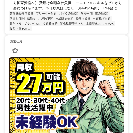
ら国家資格へ】 費用は全額会社負担！ 一生モノのスキルをゼロから
身につけられます。 ✨【残業ほぼなし・月平均4時間】 17時台に...
業界未経験者歓迎
フリーター歓迎
バイク通勤OK
学歴不問
車通勤OK
固定時間制
転勤なし
経験不問
未経験者歓迎
経験者歓迎
有資格者歓迎
賞与あり
ブランクOK
交通費支給
資格取得手当あり
土日祝休み
ひげOK
髪型・髪色自由
派遣社員