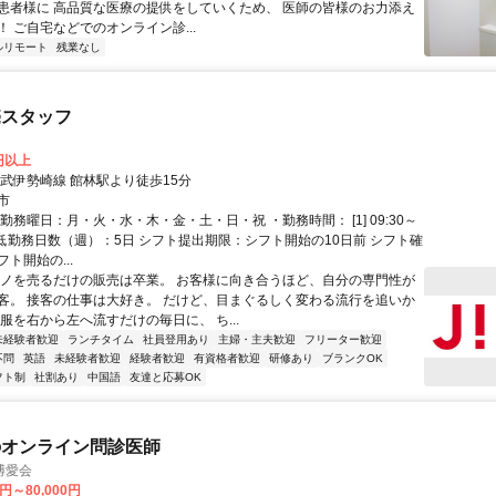
患者様に 高品質な医療の提供をしていくため、 医師の皆様のお力添え
 ご自宅などでのオンライン診...
ルリモート
残業なし
売スタッフ
0円以上
東武伊勢崎線 館林駅より徒歩15分
市
勤務曜日：月・火・水・木・金・土・日・祝 ・勤務時間： [1] 09:30～
・最低勤務日数（週）：5日 シフト提出期限：シフト開始の10日前 シフト確
ト開始の...
モノを売るだけの販売は卒業。 お客様に向き合うほど、自分の専門性が
客。 接客の仕事は大好き。 だけど、目まぐるしく変わる流行を追いか
服を右から左へ流すだけの毎日に、 ち...
未経験者歓迎
ランチタイム
社員登用あり
主婦・主夫歓迎
フリーター歓迎
不問
英語
未経験者歓迎
経験者歓迎
有資格者歓迎
研修あり
ブランクOK
フト制
社割あり
中国語
友達と応募OK
のオンライン問診医師
博愛会
0円～80,000円