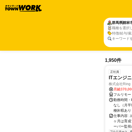
群馬県
館林
職種を選択
特徴/給与/
キーワード
1,950件
正社員
ITエンジ
株式会社Ring
月給370,0
フルリモー
勤務時間・曜
なし（月平
種休暇あり
仕事内容:
ヶ月は育成
ーバー監視の
フルリモート