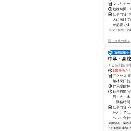
フルリモー
勤務時間・曜
仕事内容:
大に向けて
が必要です！
シフト自由
フ
同じ企業の求人
中学・高
ナビ個別指導
1業務あたり 
アクセス 
館林東口徒
群馬県館林
勤務時間 実
日：火・水
・勤務時間： [
仕事内容 
たわけでは
ベルに合わ
制服あり
業界
1日4時間以内O