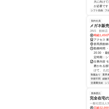
大に向けて
が必要です！
シフト自由
フ
契約社員
メガネ販
JINS 館林店
時給1,45
アクセス 
群馬県館林
勤務時間 ・
20:30 
定時期：シフ
仕事内容 
磨かれる接
けて、 ただ
制服あり
業界
学歴不問
経験
交通費支給
シ
業務委託
完全在宅
一般社団法人
日給32,00