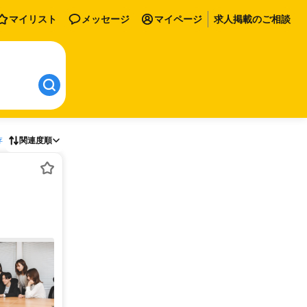
マイリスト
メッセージ
マイページ
求人掲載のご相談
存
関連度順