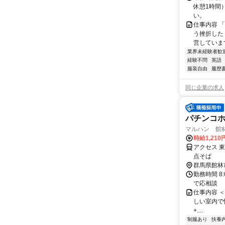
休憩1時間
い。
仕事内容 
う挫折したく
営しています
業界未経験者歓
経験不問
英語
服装自由
履歴
同じ企業の求人
パチンコホ
マルハン 館
時給1,210
アクセス 
点そば
群馬県館林
勤務時間 8:
で応相談
仕事内容 ＜マ
しい室内で快適
+....
制服あり
扶養