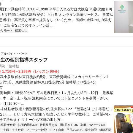
ト
日: ✅勤務時間 10:00～19:00 ※平日入れる方は大歓迎 ※週0勤務も可
 スキマ時間に医師の診察が受けられる オンライン診療サービス。 事業拡
患者様に 高品質な医療の提供をしていくため、 医師の皆様のお力添え
 ご自宅などでのオンライン診...
ルリモート
残業なし
アルバイト・パート
校生の個別指導スタッフ
学院 館林校
1,710円～2,199円（レッスン 90分）
東武小泉線 館林東口徒歩約5分、東武伊勢崎線〔スカイツリーライン〕
歩約5分、東武佐野線 館林東口徒歩約5分 館林駅より徒歩4分
市
働時間：1時間30分/日 平均勤務日数：1ヶ月あたり8日～12日 ・勤務曜
・木・金・土・祝※ 注釈内容については下記コメントを参照下さい。
1] 15:30～...
<<未経験者歓迎！個別指導塾の先生大募集！>> 「勉強がすごく得意だっ
ない…」という方も大歓迎☆ 担当いただく学年や教科は、ご希望やレ
せて決めます マナーから宿題の出し方...
未経験者歓迎
扶養内勤務OK
社員登用あり
週1日からOK
副業・WワークOK
K
主婦・主夫歓迎
フリーター歓迎
シフト自由
平日のみOK
学生歓迎
経験不問