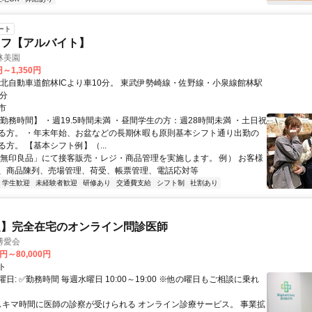
ート
ッフ【アルバイト】
林美園
円～1,350円
東北自動車道館林ICより車10分。 東武伊勢崎線・佐野線・小泉線館林駅
2分
市
勤務時間】 ・週19.5時間未満 ・昼間学生の方：週28時間未満 ・土日祝
る方。 ・年末年始、お盆などの長期休暇も原則基本シフト通り出勤の
方。 【基本シフト例】（...
「無印良品」にて接客販売・レジ・商品管理を実施します。 例） お客様
、商品陳列、売場管理、荷受、帳票管理、電話応対等
学生歓迎
未経験者歓迎
研修あり
交通費支給
シフト制
社割あり
定】完全在宅のオンライン問診医師
博愛会
0円～80,000円
ト
日: ✅勤務時間 毎週水曜日 10:00～19:00 ※他の曜日もご相談に乗れ
 スキマ時間に医師の診察が受けられる オンライン診療サービス。 事業拡