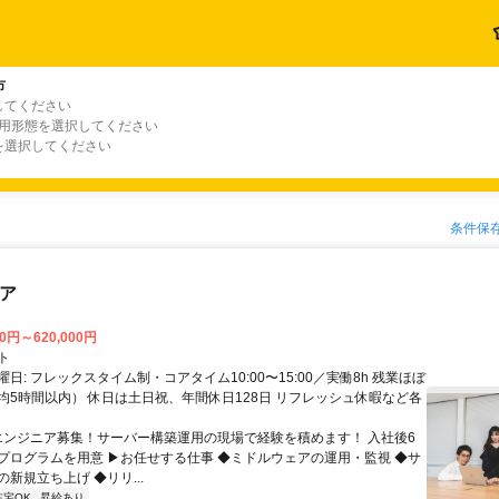
市
してください
雇用形態を選択してください
を選択してください
条件保
ニア
00円～620,000円
ト
日: フレックスタイム制・コアタイム10:00〜15:00／実働8h 残業ほぼ
均5時間以内） 休日は土日祝、年間休日128日 リフレッシュ休暇など各
 エンジニア募集！サーバー構築運用の現場で経験を積めます！ 入社後6
プログラムを用意 ▶お任せする仕事 ◆ミドルウェアの運用・監視 ◆サ
新規立ち上げ ◆リリ...
在宅OK
昇給あり