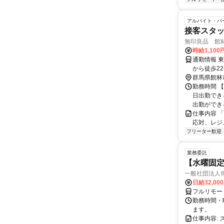
アルバイト・パ
接客スタ
無印良品 館
時給1,100
通勤情報 
から徒歩2
群馬県館林
勤務時間 【
日出勤でき
出勤ができる
仕事内容 
応対、レジ
フリーター歓迎
業務委託
【水曜固
一般社団法人
日給32,00
フルリモー
勤務時間・曜
ます。
仕事内容: