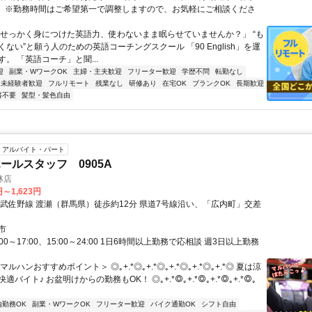
） ※勤務時間はご希望第一で調整しますので、お気軽にご相談くださ
「せっかく身につけた英語力、使わないまま眠らせていませんか？」 “も
ない”と願う人のための英語コーチングスクール 「90 English」を運
。 「英語コーチ」と聞...
迎
副業・WワークOK
主婦・主夫歓迎
フリーター歓迎
学歴不問
転勤なし
未経験者歓迎
フルリモート
残業なし
研修あり
在宅OK
ブランクOK
長期歓迎
書不要
髪型・髪色自由
アルバイト・パート
ールスタッフ 0905A
林店
円～1,623円
東武佐野線 渡瀬（群馬県）徒歩約12分 県道7号線沿い、「広内町」交差
市
00～17:00、15:00～24:00 1日6時間以上勤務で応相談 週3日以上勤務
ルハンおすすめポイント＞ ◎｡+.*◎｡+.*◎｡+.*◎｡+.*◎｡+.*◎ 夏は涼
バイト♪ お盆明けからの勤務もOK！ ◎｡+.*◎｡+.*◎｡+.*◎｡+.*◎｡
内勤務OK
副業・WワークOK
フリーター歓迎
バイク通勤OK
シフト自由