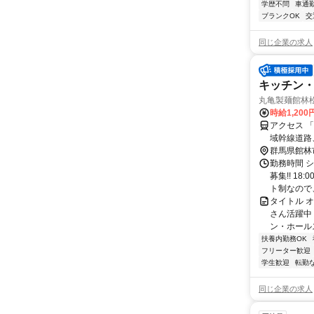
学歴不問
車通勤
ブランクOK
交
同じ企業の求人
キッチン・
丸亀製麺館林
時給1,20
アクセス 
域幹線道路
田」東側ス
群馬県館林
（駐輪場料
勤務時間 
ーパーがあ
募集!! 1
ト制なので、
タイトル オ
さん活躍中
ン・ホール
扶養内勤務OK
フリーター歓迎
学生歓迎
転勤
同じ企業の求人