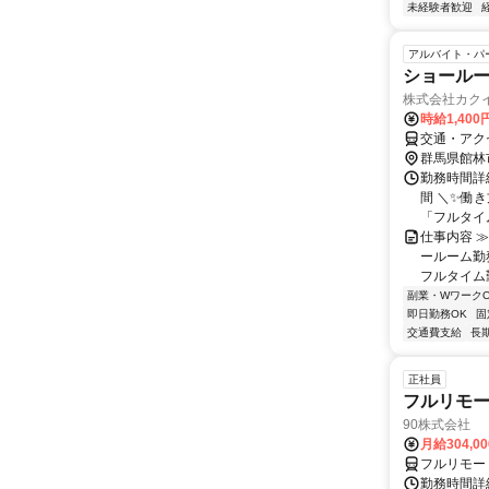
未経験者歓迎
アルバイト・パ
ショール
株式会社カク
時給1,400
交通・アク
群馬県館林
勤務時間詳細
間 ＼✨働
「フルタイム
仕事内容 
ールーム勤
フルタイム勤
副業・WワークO
即日勤務OK
固
交通費支給
長
正社員
フルリモ
90株式会社
月給304,0
フルリモー
勤務時間詳