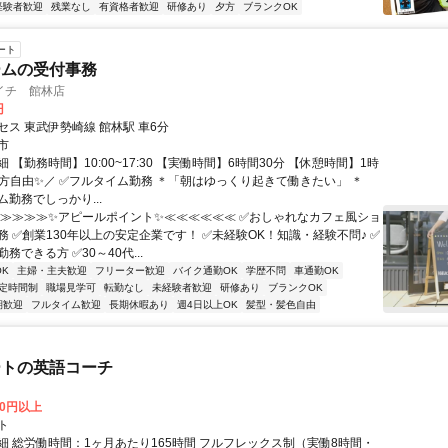
経験者歓迎
残業なし
有資格者歓迎
研修あり
夕方
ブランクOK
ート
ームの受付事務
イチ 館林店
円
セス 東武伊勢崎線 館林駅 車6分
市
 【勤務時間】10:00~17:30 【実働時間】6時間30分 【休憩時間】1時
き方自由✨／ ✅フルタイム勤務 ＊「朝はゆっくり起きて働きたい」 ＊
勤務でしっかり...
≫≫≫≫≫✨アピールポイント✨≪≪≪≪≪≪ ✅おしゃれなカフェ風ショ
務 ✅創業130年以上の安定企業です！ ✅未経験OK！知識・経験不問♪ ✅
務できる方 ✅30～40代...
K
主婦・主夫歓迎
フリーター歓迎
バイク通勤OK
学歴不問
車通勤OK
定時間制
職場見学可
転勤なし
未経験者歓迎
研修あり
ブランクOK
期歓迎
フルタイム歓迎
長期休暇あり
週4日以上OK
髪型・髪色自由
ートの英語コーチ
00円以上
ト
細 総労働時間：1ヶ月あたり165時間 フルフレックス制（実働8時間・