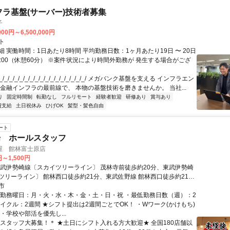
フラ基盤(サーバー)技術者募集
子
000円～6,500,000円
ト
 実働時間：1日あたり8時間 平均勤務日数：1ヶ月あたり19日 〜 20日
18:00（休憩60分） ※案件状況により時間外勤務が 発生する場合がござ
/_/_/_/_/_/_/_/_/_/_/_/_/_/_/_/_/ メガバンク基盤を支える インフラエン
 金融インフラの最前線で、 本物の基盤技術を磨きませんか。 当社...
り
固定時間制
転勤なし
フルリモート
経験者歓迎
研修あり
賞与あり
費支給
土日祝休み
ひげOK
髪型・髪色自由
ート
場 ホールスタッフ
屋 館林富士原店
円～1,500円
東武伊勢崎線〔スカイツリーライン〕 茂林寺前徒歩約20分、東武伊勢崎
ツリーライン〕 館林西口徒歩約21分、東武佐野線 館林西口徒歩約21分
線 茂林寺前：徒歩15分
市
・勤務曜日：月・火・水・木・金・土・日・祝 ・最低勤務日数（週）：2
サイクル：2週間 ★シフト提出は2週間ごとでOK！ ・Wワーク(かけもち)
・学校や部活を優先し...
＊スタッフ大募集！＊ ★土日にシフト入れる方大歓迎★ 全国180店舗以