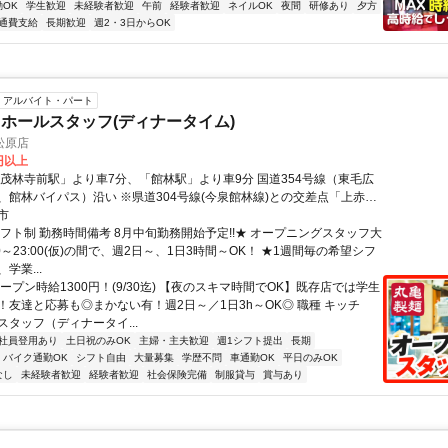
OK
学生歓迎
未経験者歓迎
午前
経験者歓迎
ネイルOK
夜間
研修あり
夕方
通費支給
長期歓迎
週2・3日からOK
アルバイト・パート
ホールスタッフ(ディナータイム)
松原店
0円以上
「茂林寺前駅」より車7分、「館林駅」より車9分 国道354号線（東毛広
、館林バイパス）沿い ※県道304号線(今泉館林線)との交差点「上赤生
グ ★車・バイク通勤OK！ガソリン代も規定支給！ ★自転車通勤も可！
市
金は自己負担、店にある場合は利用可） ★近隣にドラッグストアやス
シフト制 勤務時間備考 8月中旬勤務開始予定!!★ オープニングスタッフ大
るので勤務前後のお買い物も便利♪
8:00～23:00(仮)の間で、週2日～、1日3時間～OK！ ★1週間毎の希望シフ
学業...
ープン時給1300円！(9/30迄) 【夜のスキマ時間でOK】既存店では学生
！友達と応募も◎まかない有！週2日～／1日3h～OK◎ 職種 キッチ
スタッフ（ディナータイ...
社員登用あり
土日祝のみOK
主婦・主夫歓迎
週1シフト提出
長期
バイク通勤OK
シフト自由
大量募集
学歴不問
車通勤OK
平日のみOK
なし
未経験者歓迎
経験者歓迎
社会保険完備
制服貸与
賞与あり