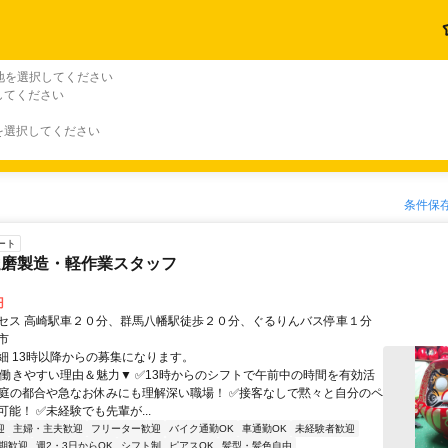
地を選択してください
してください
を選択してください
条件保
ート
達磨製造・軽作業スタッフ
円
セス 高崎駅車２０分、群馬八幡駅徒歩２０分、ぐるりんバス停車１分
市
細 13時以降からの募集になります。
▼働きやすい理由＆魅力▼ ✅13時からのシフトで午前中の時間を有効活
家庭の都合や急なお休みにも理解深い職場！ ✅接客なしで黙々と自分のペ
能！ ✅未経験でも先輩が...
迎
主婦・主夫歓迎
フリーター歓迎
バイク通勤OK
車通勤OK
未経験者歓迎
期歓迎
週2・3日からOK
シフト制
ピアスOK
髪型・髪色自由