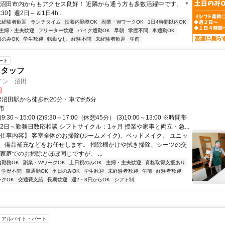
 沼田市内からもアクセス良好！ 近隣から通う方も多数活躍中です。 ＊
:30】週2日～＆1日4h...
未経験者歓迎
ランチタイム
扶養内勤務OK
副業・WワークOK
1日4時間以内OK
主婦・主夫歓迎
フリーター歓迎
バイク通勤OK
早朝
学歴不問
車通勤OK
日のみOK
学生歓迎
転勤なし
経験不問
未経験者歓迎
午前
ート
スタッフ
イン 沼田
円
JR沼田駅から徒歩約20分・車で約5分
市
9:30～15:00 (2)9:30～17:00（休憩45分） (3)10:00～13:00 ※時間帯
2日～勤務日数応相談 シフトサイクル：1ヶ月 授業や家事と両立・急...
【仕事内容】 客室全体のお掃除(ルームメイク)、ベッドメイク、 ユニッ
、備品補充などをお任せします。 掃除機かけや拭き掃除、シーツの交
家庭でのお掃除とほぼ同じですが、 ...
内勤務OK
副業・WワークOK
土日祝のみOK
主婦・主夫歓迎
資格取得支援あり
学歴不問
車通勤OK
平日のみOK
学生歓迎
未経験者歓迎
午前
経験者歓迎
ンクOK
交通費支給
長期歓迎
週2・3日からOK
シフト制
アルバイト・パート