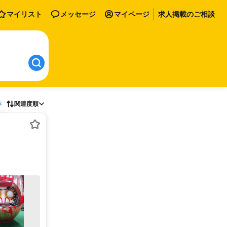
マイリスト
メッセージ
マイページ
求人掲載のご相談
存
関連度順