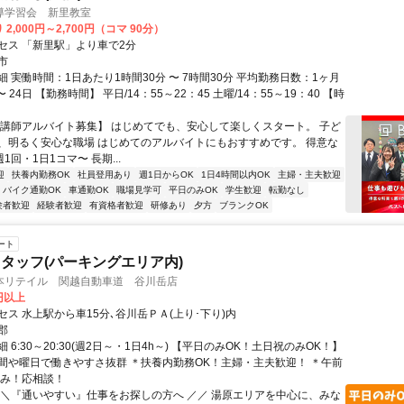
導学習会 新里教室
2,000円～2,700円（コマ 90分）
セス 「新里駅」より車で2分
市
 実働時間：1日あたり1時間30分 〜 7時間30分 平均勤務日数：1ヶ月
 24日 【勤務時間】 平日/14：55～22：45 土曜/14：55～19：40 【時
【講師アルバイト募集】 はじめてでも、安心して楽しくスタート。 子ど
、明るく安心な職場 はじめてのアルバイトにもおすすめです。 得意な
1回・1日1コマ〜 長期...
迎
扶養内勤務OK
社員登用あり
週1日からOK
1日4時間以内OK
主婦・主夫歓迎
バイク通勤OK
車通勤OK
職場見学可
平日のみOK
学生歓迎
転勤なし
験者歓迎
経験者歓迎
有資格者歓迎
研修あり
夕方
ブランクOK
ート
タッフ(パーキングエリア内)
本リテイル 関越自動車道 谷川岳店
0円以上
ス 水上駅から車15分､谷川岳ＰＡ(上り･下り)内
郡
 6:30～20:30(週2日～・1日4h～) 【平日のみOK！土日祝のみOK！】
間や曜日で働きやすさ抜群 ＊扶養内勤務OK！主婦・主夫歓迎！ ＊午前
のみ！応相談！
＼＼『通いやすい』仕事をお探しの方へ ／／ 湯原エリアを中心に、みな