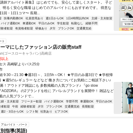
【講師アルバイト募集】 はじめてでも、安心して楽しくスタート。 子ど
、明るく安心な職場 はじめてのアルバイトにもおすすめです。 得意な
1回・1日1コマ〜 長期...
迎
扶養内勤務OK
社員登用あり
週1日からOK
1日4時間以内OK
主婦・主夫歓迎
バイク通勤OK
車通勤OK
平日のみOK
学生歓迎
転勤なし
経験不問
経験者歓迎
有資格者歓迎
研修あり
夕方
ブランクOK
交通費支給
ート
ーマにしたファッション店の販売staff
aravan(ゴースローキャラバン)高崎店
0円以上
セス 高崎駅よりバス25分
市
 9:30～21:30 ◆週3日～、1日5h～OK！ ★平日のみ週3日で ★学校帰
日 ★週5のレギュラー などなど 働き方についてお気軽にご相談下さい♪
募！アウトドア雑誌にも 多数掲載の人気ブランド♪ 『go slow
n』『AOZORA』 の2ブランドを柱に アパレルブランドを展開中！ 雑誌など
の人気ブランドで...
主婦・主夫歓迎
フリーター歓迎
バイク通勤OK
学歴不問
車通勤OK
平日のみOK
験者歓迎
午前
経験者歓迎
夕方
ブランクOK
交通費支給
長期歓迎
週2・3日からOK
シフト制
社割あり
ピアスOK
アルバイト・パート
別指導(英語)