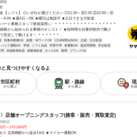
10分
市
 【シフト】 ◎いずれか選びください ①21:30～翌2:30 ②22:00～翌
2:00～6:00 ★週4日～OK ★曜日は相談可 ★土日できる方歓迎
＼パート事務スタッフ新規採用♪／ ＊＊＊＊＊＊＊＊＊＊＊＊＊＊＊＊＊
未経験から始められる事務のオシゴト！ ★短時間＆扶養控除内で働け
で安定して働けます！ ＊＊＊＊＊＊...
迎
扶養内勤務OK
副業・WワークOK
1日4時間以内OK
主婦・主夫歓迎
バイク通勤OK
早朝
シフト自由
学歴不問
車通勤OK
固定時間制
学生歓迎
不問
未経験者歓迎
経験者歓迎
ネイルOK
夜間
ブランクOK
ぶと見つけやすくなるよ
市区町村
駅・路線
現
から選ぶ
から選ぶ
を
〉店舗オープニングスタッフ(接客・販売・買取査定)
高崎店
75円～270,000円
セス 北高崎駅から徒歩14分 ★マイカー通勤OK