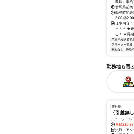
島駅」車約
群馬県前橋
勤務時間詳細
2:00 ③
仕事内容 
＊＊＊ ★
る！ ★長期
業界未経験者歓
フリーター歓迎
転勤なし
経験
勤務地も選
正社員
〈引越無し
アクトツール 
月給210,9
交通・アク