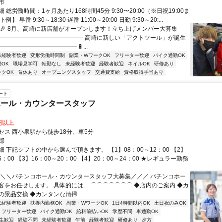
市
 総労働時間：1ヶ月あたり168時間45分 9:30〜20:00（※日祝19:00ま
】 早番 9:30～18:30 遅番 11:00～20:00 日勤 9:30～20:...
【🎉 8月、高崎に新店舗がオープンします！立ち上げメンバー大募集
🔩🔧―――――――――――――― 高崎に新しい「アクトツール」が誕生
―――――――――――――🔋...
未経験者歓迎
変形労働時間制
副業・WワークOK
フリーター歓迎
バイク通勤OK
OK
職場見学可
転勤なし
未経験者歓迎
経験者歓迎
ネイルOK
研修あり
ンクOK
育休あり
オープニングスタッフ
交通費支給
資格取得手当あり
ート
ホール・カウンタースタッフ
0円以上
セス 西小泉駅から徒歩18分、車5分
郡
 下記シフトの中から選んで頂きます。 【1】08：00～12：00 【2】
6：00 【3】16：00～20：00 【4】20：00～24：00 ★レギュラー勤務
＼＼＼パチンコホール・カウンタースタッフ大募集／／／ パチンコホー
客をお任せします。 具体的には… ⌒⌒⌒⌒⌒⌒⌒ ◆店内のご案内 ◆カ
景品交換 ◆カンタンな清掃 ...
未経験者歓迎
扶養内勤務OK
副業・WワークOK
1日4時間以内OK
土日祝のみOK
フリーター歓迎
バイク通勤OK
給料前払いOK
学歴不問
車通勤OK
生歓迎
経験不問
未経験者歓迎
午前
経験者歓迎
研修あり
夕方