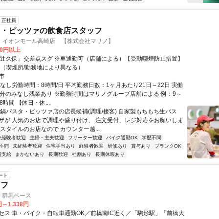
正社員
タ・ピッツァの飲食店スタッフ
 イオンモール高崎店 【株式会社マリノ】
00円以上
「辻久保」交差点スグ ※車通勤可（店舗による）【受動喫煙防止措置】
 （喫煙所/勤務地により異なる）
市
なし労働時間：8時間/日 平均勤務日数：1ヶ月あたり21日～22日 実働
日2h分のみなし残業あり ※勤務時間はマリノグループ店舗による 例：9～
8時間 【休日・休...
土鍋パスタ・ピッツァ店の店長候補(調理/接客) 自家製もちもち生パス
ザが 人気のお店で調理や盛り付け、 注文受付、レジ対応をお願いしま
スタイルのお店なので カウンター越...
未経験者歓迎
主婦・主夫歓迎
フリーター歓迎
バイク通勤OK
学歴不問
不問
未経験者歓迎
住宅手当あり
経験者歓迎
研修あり
賞与あり
ブランクOK
費支給
まかないあり
長期歓迎
社割あり
長期休暇あり
ート
ッフ
) 群馬ベース
円～1,338円
セス 車・バイク・自転車通勤OK／前橋南IC近く／「駒形駅」「前橋大