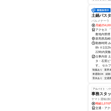
土鍋パス
パルメナーラ
月給254,0
アクセス 
敷地内禁煙
群馬県高崎
勤務時間 み
8h ※1
22時内実働
仕事内容 
タ・石窯ピ
す。 セルフ
制服あり
業界
車通勤OK
経験
育休あり
交通
アルバイト・パ
事務スタ
ヤマト運輸(株
時給1,070
交通・アク