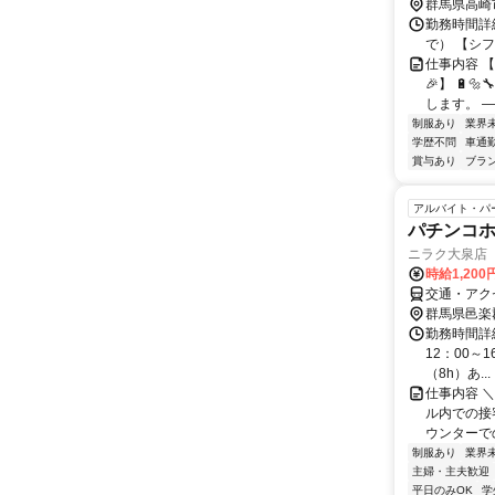
群馬県高崎
勤務時間詳細
で） 【シフト例
仕事内容 
🎉】 🔋
します。 ―
制服あり
業界
学歴不問
車通勤
賞与あり
ブラ
アルバイト・パ
パチンコ
ニラク大泉店
時給1,20
交通・アク
群馬県邑楽
勤務時間詳細
12：00～1
（8h）あ...
仕事内容 
ル内での接
ウンターでの
制服あり
業界
主婦・主夫歓迎
平日のみOK
学