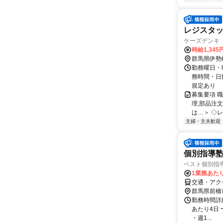
レジスタ
ケーズデンキ
時給1,345
群馬県伊勢
勤務曜日・時
務時間・日
規定あり
募集要項 職
理,部品注
は…＞ ◇レ
主婦・主夫歓迎
個別指導
ベスト個別指
1業務あたり 
交通・アク
群馬県前橋
勤務時間詳細
あたり4日 〜
・週1...