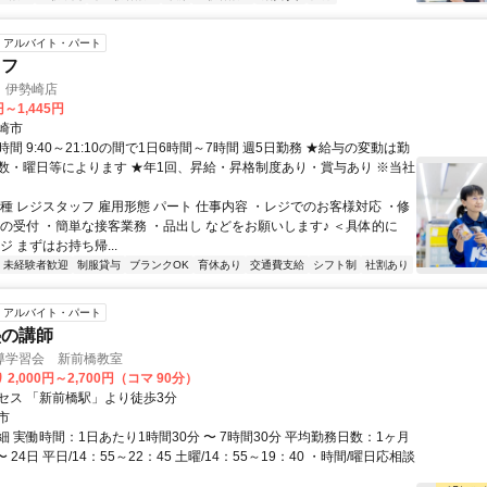
アルバイト・パート
ッフ
 伊勢崎店
円～1,445円
崎市
間 9:40～21:10の間で1日6時間～7時間 週5日勤務 ★給与の変動は勤
数・曜日等によります ★年1回、昇給・昇格制度あり・賞与あり ※当社
種 レジスタッフ 雇用形態 パート 仕事内容 ・レジでのお客様対応 ・修
文の受付 ・簡単な接客業務 ・品出し などをお願いします♪ ＜具体的に
ジ まずはお持ち帰...
未経験者歓迎
制服貸与
ブランクOK
育休あり
交通費支給
シフト制
社割あり
アルバイト・パート
塾の講師
導学習会 新前橋教室
2,000円～2,700円（コマ 90分）
セス 「新前橋駅」より徒歩3分
市
 実働時間：1日あたり1時間30分 〜 7時間30分 平均勤務日数：1ヶ月
 24日 平日/14：55～22：45 土曜/14：55～19：40 ・時間/曜日応相談