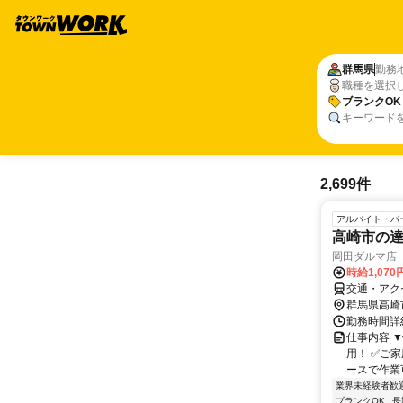
群馬県
勤務
職種を選択
ブランクOK
キーワード
2,699件
アルバイト・パ
高崎市の
岡田ダルマ店
時給1,070
交通・アク
群馬県高崎
勤務時間詳
仕事内容 
用！ ✅ご
ースで作業可
業界未経験者歓
ブランクOK
長