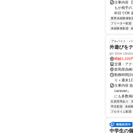
仕事内容 
もが相手の
科目でOK 週
業界未経験者歓
フリーター歓迎
未経験者歓迎
アルバイト・パ
外遊びをテ
go slow c
時給1,10
交通・アク
群馬県高崎
勤務時間詳細
り＋週末1
仕事内容 急
carava
にも多数掲載
社員登用あり
学生歓迎
未経
フルタイム歓迎
中学生の個