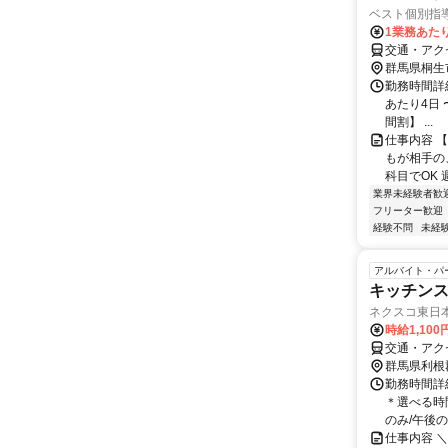
ベスト個別指
1業務あたり 
交通・アク
群馬県桐生
勤務時間詳細
あたり4日 〜
間割】 ...
仕事内容 
もが相手の
科目でOK 週
業界未経験者歓
フリーター歓迎
経験不問
未経
アルバイト・パ
キッチンス
ネクスコ東日
時給1,10
交通・アクセ
群馬県利根
勤務時間詳細
＊選べる時
のみ/午後
仕事内容 