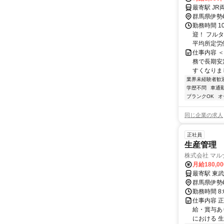
最寄駅 JR
群馬県伊勢
勤務時間 1
迎！ フルタ
平均所定労働
仕事内容 
務で長期安
すくなりまし
業界未経験者歓
学歴不問
車通勤
ブランクOK
オ
同じ企業の求人
正社員
生産管理
株式会社 マル
月給180,0
最寄駅 東武
群馬県伊勢
勤務時間 8:0
仕事内容 
給・賞与あ
における 生