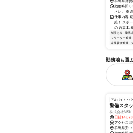
群馬県吾妻
勤務時間 8
さい。 ※
仕事内容 
給！ スポ
の 吾妻工場
制服あり
業界
フリーター歓迎
未経験者歓迎
勤務地も選
アルバイト・パ
警備スタッ
株式会社MSK
日給14,07
アクセス 
群馬県安中