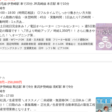
両毛線 伊勢崎駅 車で20分 JR高崎線 本庄駅 車で10分
崎市
0:00～18:00（時間応相談） ◎フルタイムでしっかり働きたい方大歓
イム勤務の場合 ・休憩時間：45分 ・実働時間：1日あたり7.25時間 ・
時間：1ヵ月あ...
＜土日祝日完全休み！／電話オペレーター（コールセンター）＞ 週5日勤
定の職場です！ ＼7月より時給アップ／ 時給1,350円！！ さらに働きや
た！ ＼オープニング第...
迎
副業・WワークOK
主婦・主夫歓迎
長期
フリーター歓迎
バイク通勤OK
OK
固定時間制
未経験者歓迎
経験者歓迎
ネイルOK
研修あり
社会保険完備
ープニングスタッフ
交通費支給
日中
シフト制
ピアスOK
ナカ
00円～250,000円
伊勢崎線 剛志駅 車で8分 東武伊勢崎線 境町駅 車で9分
崎市
0～17:00
正社員／生産管理 ＼オススメ／ 〇未経験・無資格OK 〇土日休み 〇昇
り！ 〇日勤のみ ＜募集職種＞ 正社員／生産管理 自動車部品の製造工程
産管理業務となります。 ...