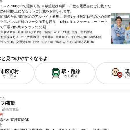
郡
:30～21:00の中で選択可能 ※希望勤務時間・日数を履歴書にご記載くだ
週25時間以上になるようご記載をお願いします。
繁忙期のため期間限定のアルバイト募集！ 最長2ヶ月限定勤務のため高時
ーツアパレル衣料のマーク加工を行う 「(株)エヌエスケーエコーマーク」
で工場内作業スタッフの 短期...
未経験者歓迎
短期（3ヵ月以内）
副業・WワークOK
主婦・主夫歓迎
社会保険あり
バイク通勤OK
大量募集
車通勤OK
平日のみOK
経験不問
ブランクOK
交通費支給
日中
シフト制
週4日以上OK
友達と応募OK
ぶと見つけやすくなるよ
市区町村
駅・路線
現
から選ぶ
から選ぶ
を
ート
フ/夜勤
 高崎営業所
0円
現場への直行直帰OK
市