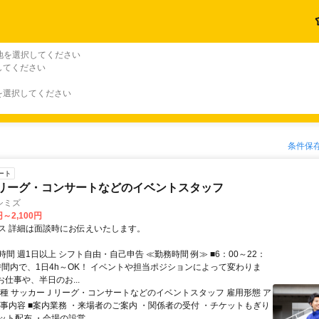
地を選択してください
してください
を選択してください
条件保
ート
リーグ・コンサートなどのイベントスタッフ
シミズ
円～2,100円
ス 詳細は面談時にお伝えいたします。
間 週1日以上 シフト自由・自己申告 ≪勤務時間 例≫ ■6：00～22：
記時間内で、1日4h～OK！ イベントや担当ポジションによって変わりま
お仕事や、半日のお...
職種 サッカーＪリーグ・コンサートなどのイベントスタッフ 雇用形態 ア
仕事内容 ■案内業務 ・来場者のご案内 ・関係者の受付 ・チケットもぎり
ト配布 ・会場の設営...