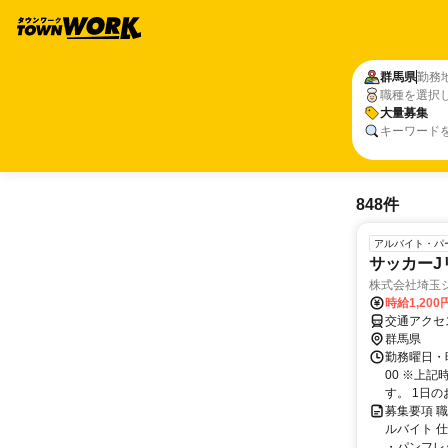
群馬県
勤務
職種を選択
大量募集
キーワード
848件
アルバイト・パ
サッカーJ
株式会社埼玉
時給1,200
交通アクセ
群馬県
勤務曜日・時
00 ※上
す。 1日の
募集要項 
ルバイト 
・パンフレッ