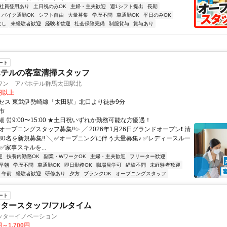
社員登用あり
土日祝のみOK
主婦・主夫歓迎
週1シフト提出
長期
バイク通勤OK
シフト自由
大量募集
学歴不問
車通勤OK
平日のみOK
なし
未経験者歓迎
経験者歓迎
社会保険完備
制服貸与
賞与あり
ート
ホテルの客室清掃スタッフ
ワン アパホテル群馬太田駅北
0円以上
セス 東武伊勢崎線「太田駅」北口より徒歩9分
市
 ⏰9:00〜15:00 ★土日祝いずれか勤務可能な方優遇！
オープニングスタッフ募集‼✨ ╱ 2026年1月26日グランドオープン❗ 清
30名を新規募集‼ ╲ ✅オープニングに伴う大量募集♪ ✅レディースルー
✅家事スキルを...
迎
扶養内勤務OK
副業・WワークOK
主婦・主夫歓迎
フリーター歓迎
早朝
学歴不問
車通勤OK
即日勤務OK
職場見学可
経験不問
未経験者歓迎
午前
経験者歓迎
研修あり
夕方
ブランクOK
オープニングスタッフ
ート
タースタッフ/フルタイム
ッターイノベーション
円～1,700円