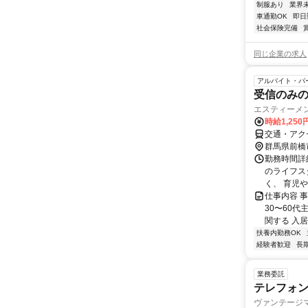
制服あり
業界
車通勤OK
即日
社会保険完備
同じ企業の求人
アルバイト・パ
受信のみ
エスティーメ
時給1,250
交通・アク
群馬県前橋
勤務時間詳細
のライフス
く、 育児や
仕事内容 
30〜60
関する 入居
扶養内勤務OK
経験者歓迎
長
業務委託
テレフォ
ヴァンテージ