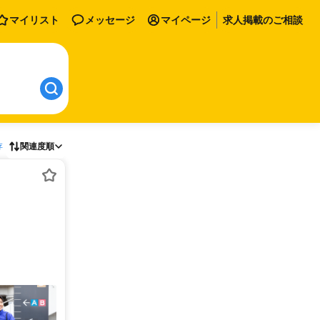
マイリスト
メッセージ
マイページ
求人掲載のご相談
存
関連度順