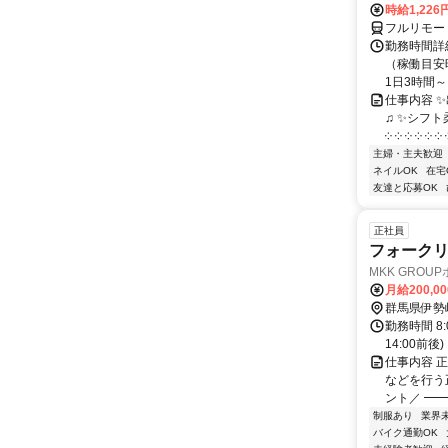
時給1,226
フルリモー
勤務時間詳
（稼働目安時
1日3時間～
仕事内容 
♫ ✨シフト
༶ ༶ ༶ ༶ ༶ ༶ ༶
主婦・主夫歓迎
ネイルOK
在宅
友達と応募OK
正社員
フォーク
MKK GRO
月給200,0
群馬県伊勢
勤務時間 8
14:00前後)
仕事内容 
などを行う
ント／ ━━
制服あり
業界
バイク通勤OK