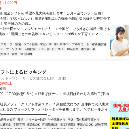
円～1,920円
ト
細 完全シフト制 希望を最大限考慮します♫ ⏰月～金でシフト自由！
間： 9:00～17:00 ） ※週9時間以上の稼働を想定 ⏰お好きな時間帯で
！ ⏰平日のみの週...
✨出社一切ナシ！フルリモート求人！ ✨全国どこでも好きな場所で働ける
柔軟！1週間ごとの申告制 ✨今いるスタッフの95％が子育てママ ༶ ༶ ༶ ༶
 ༶...
フリーター歓迎
シフト自由
学歴不問
即日勤務OK
フルリモート
経験者歓迎
OK
ブランクOK
長期歓迎
シフト制
ピアスOK
服装自由
履歴書不要
ひげOK
髪型・髪色自由
リフトによるピッキング
UPホット・ワン・サービス株式会社(第一倉庫)
00円以上
崎市
:00～17:30(休憩1.5ｈ) ※残業ほぼナシ！ ※祝日は終わり次第終了(平均
正社員／フォークリフト作業スタッフ 業務拡大につき 倉庫内での入出庫
正社員の フォークリフトオペレーターを募集します。 ＼アピールポイ
V━━━━━━━━━━━━━ ...
未経験者歓迎
長期
フリーター歓迎
社会保険あり
産休・育休取得実績あり
大量募集
学歴不問
車通勤OK
即日勤務OK
固定時間制
平日のみOK
経験不問