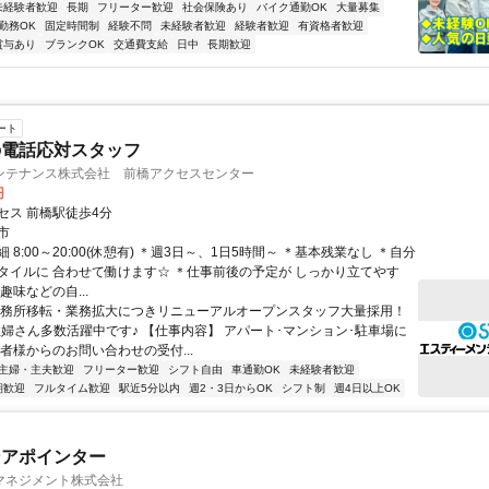
未経験者歓迎
長期
フリーター歓迎
社会保険あり
バイク通勤OK
大量募集
勤務OK
固定時間制
経験不問
未経験者歓迎
経験者歓迎
有資格者歓迎
賞与あり
ブランクOK
交通費支給
日中
長期歓迎
ート
の電話応対スタッフ
ンテナンス株式会社 前橋アクセスセンター
円
セス 前橋駅徒歩4分
市
 8:00～20:00(休憩有) ＊週3日～、1日5時間～ ＊基本残業なし ＊自分
タイルに 合わせて働けます☆ ＊仕事前後の予定が しっかり立てやす
趣味などの自...
事務所移転・業務拡大につきリニューアルオープンスタッフ大量採用！
代主婦さん多数活躍中です♪ 【仕事内容】 アパート･マンション･駐車場に
者様からのお問い合わせの受付...
主婦・主夫歓迎
フリーター歓迎
シフト自由
車通勤OK
未経験者歓迎
期歓迎
フルタイム歓迎
駅近5分以内
週2・3日からOK
シフト制
週4日以上OK
ンアポインター
マネジメント株式会社