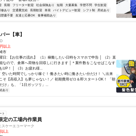
迎
長期
フリーター歓迎
社会保険あり
短期
大量募集
学歴不問
学生歓迎
研修あり
交通費支給
長期歓迎
単発
バイトデビュー歓迎
シフト制
昇給あり
履歴書不要
友達と応募OK
食事補助あり
イバー【車】
O
0円以上
崎市
曜日: 【お仕事の流れ】 （1）稼働したい日時をスマホで申告 │ （2）直
能なので、倉庫へ荷物を回収しに行きます │＊案件数をこなせばこなす
UP！ │ （3）お疲れ様...
 ／ 空いた時間でしっかり稼ぐ！ 働きたい時に働きたい分だけ！ ＼出来
こそ【高収入】も夢じゃない！／ 初期費用ゼロ＆即スタートOK！ 「朝
だけ」も、「1日ガッツリ」...
給あり
ート
限定の工場内作業員
エスケーエコーマーク
0円以上