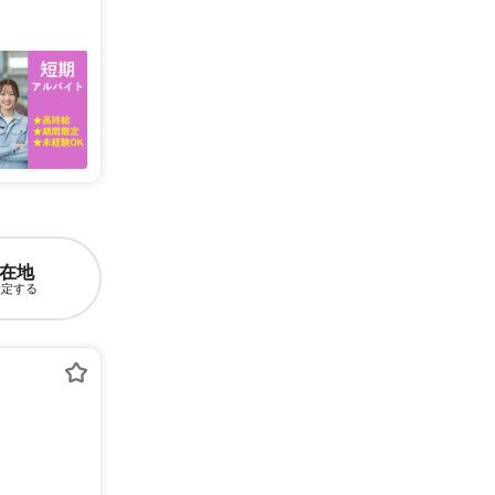
在地
設定する