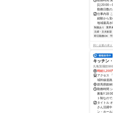
勤務時間 
[1] 20
勤務日数のご.
仕事内容 
経験から安
地域最高水準
制服あり
業界
主婦・主夫歓迎
即日勤務OK
平
同じ企業の求人
キッチン・
丸亀製麺館林
時給1,20
アクセス 
域幹線道路
田」東側ス
群馬県館林
（駐輪場料
勤務時間 
ーパーがあ
募集!! 1
ト制なので、
タイトル オ
さん活躍中
ン・ホール