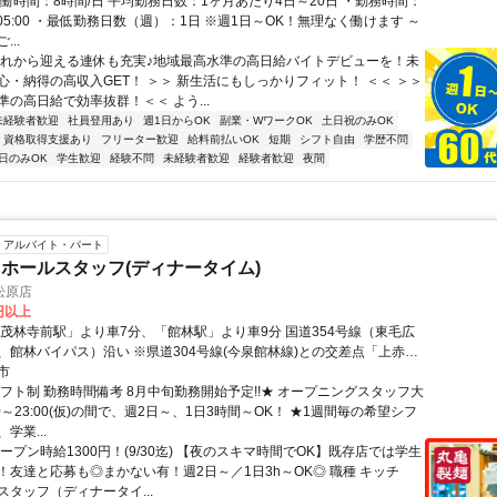
実働時間：8時間/日 平均勤務日数：1ヶ月あたり4日～20日 ・勤務時間：
:00～05:00 ・最低勤務日数（週）：1日 ※週1日～OK！無理なく働けます ～
..
これから迎える連休も充実♪地域最高水準の高日給バイトデビューを！未
心・納得の高収入GET！ ＞＞ 新生活にもしっかりフィット！ ＜＜ ＞＞
の高日給で効率抜群！＜＜ よう...
未経験者歓迎
社員登用あり
週1日からOK
副業・WワークOK
土日祝のみOK
資格取得支援あり
フリーター歓迎
給料前払いOK
短期
シフト自由
学歴不問
日のみOK
学生歓迎
経験不問
未経験者歓迎
経験者歓迎
夜間
アルバイト・パート
ホールスタッフ(ディナータイム)
松原店
0円以上
「茂林寺前駅」より車7分、「館林駅」より車9分 国道354号線（東毛広
、館林バイパス）沿い ※県道304号線(今泉館林線)との交差点「上赤生
グ ★車・バイク通勤OK！ガソリン代も規定支給！ ★自転車通勤も可！
市
金は自己負担、店にある場合は利用可） ★近隣にドラッグストアやス
シフト制 勤務時間備考 8月中旬勤務開始予定!!★ オープニングスタッフ大
るので勤務前後のお買い物も便利♪
8:00～23:00(仮)の間で、週2日～、1日3時間～OK！ ★1週間毎の希望シフ
学業...
ープン時給1300円！(9/30迄) 【夜のスキマ時間でOK】既存店では学生
！友達と応募も◎まかない有！週2日～／1日3h～OK◎ 職種 キッチ
スタッフ（ディナータイ...