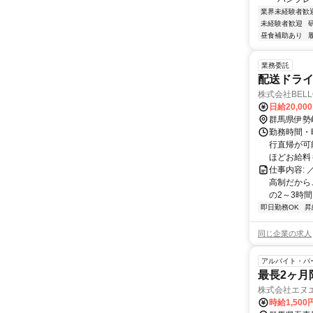
業界未経験者歓
未経験者歓迎
昼食補助あり
業務委託
配送ドラ
株式会社BELL
日給20,00
群馬県伊勢
勤務時間・
行直帰が可
ほどお給料も
仕事内容:
高制だから
の2～3時間
即日勤務OK
昇
同じ企業の求人
アルバイト・パ
最長2ヶ月
株式会社エヌ
時給1,50