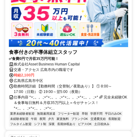
食事付きの半導体組立スタッフ
✅食費0円で月収35万円可能！
株式会社Asset Business Human Capital
交通・アクセス 広島市内の職場です
時給2,100円
広島県広島市中区
勤務時間詳細 【勤務時間（交替制／夜勤あり）】 ① 8:00～
17:00（日勤） ② 19:00～翌5:00（夜勤）
仕事内容 *+;.。。.;+*+;.。。.;+*+;.。。.;+*+;.。。.;+* 🌈 完全未経験OK
＆食事毎日無料＆月収35万円以上＝今がチャンス！
*+;.。。.;+*+;.。。.;+*+;...
業界未経験者歓迎
無期雇用派遣
フリーター歓迎
早朝
学歴不問
平日のみOK
未経験者歓迎
午前
夜間
夕方
家賃無料
ブランクOK
交通費支給
長期歓迎
フルタイム歓迎
シフト制
深夜
長期休暇あり
ピアスOK
土日祝休み