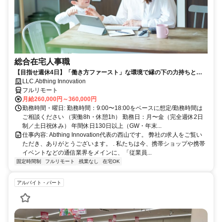
総合在宅人事職
【目指せ週休4日】「働き方ファースト」な環境で縁の下の力持ちとし
て活躍する人事ポジション｜20代30代活躍中
LLC.Abthing Innovation
フルリモート
月給260,000円～360,000円
勤務時間・曜日: 勤務時間：9:00〜18:00をベースに想定/勤務時間は
ご相談ください （実働8h・休憩1h） 勤務日：月〜金（完全週休2日
制／土日祝休み） 年間休日130日以上（GW・年末...
仕事内容: Abthing Innovation代表の西山です。 弊社の求人をご覧い
ただき、ありがとうございます。 . 私たちは今、携帯ショップや携帯
イベントなどの通信業界をメインに、「従業員...
固定時間制
フルリモート
残業なし
在宅OK
アルバイト・パート