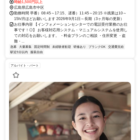
時給1,500円以上
広島県広島市中区
勤務時間 早番）08:45～17:15、遅番）11:45～20:15 ※残業は10～
15h/月ほどお願いします 2026年9月1日～長期（3ヶ月毎の更新）
お仕事内容 【インフォメーションセンターでの電話受付業務のお仕
事です！◎】 お客様対応用システム・マニュアルシステムを使用し
ての対応をお願いします。 ・料金プランのご相談 ・住所変更 ・盗
難・...
急募
大量募集
固定時間制
未経験者歓迎
研修あり
ブランクOK
交通費支給
駅近5分以内
服装自由
アルバイト・パート