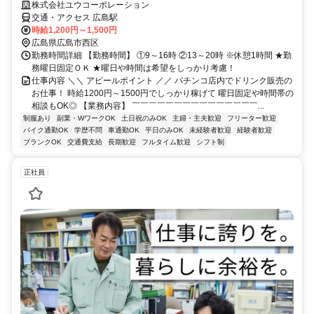
株式会社ユウコーポレーション
交通・アクセス 広島駅
時給1,200円～1,500円
広島県広島市西区
勤務時間詳細 【勤務時間】 ①9～16時 ②13～20時 ※休憩1時間 ★勤
務曜日固定ＯＫ ★曜日や時間は希望をしっかり考慮！
仕事内容 ＼＼ アピールポイント ／／ パチンコ店内でドリンク販売の
お仕事！ 時給1200円～1500円でしっかり稼げて 曜日固定や時間帯の
相談もOK◎ 【業務内容】 ￣￣￣￣￣￣￣￣￣￣￣￣￣￣￣...
制服あり
副業・WワークOK
土日祝のみOK
主婦・主夫歓迎
フリーター歓迎
バイク通勤OK
学歴不問
車通勤OK
平日のみOK
未経験者歓迎
経験者歓迎
ブランクOK
交通費支給
長期歓迎
フルタイム歓迎
シフト制
正社員