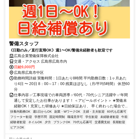
警備スタッフ
《日勤のみ／直行直帰OK》週1〜OK/警備未経験者も歓迎です
広島企業警備保障株式会社
交通・アクセス 広島県広島市内
日給9,000円
広島県広島市中区
勤務時間詳細 実働時間：1日あたり8時間 平均勤務日数：1ヶ月あた
り4日 〜 20日 8：00～17：00 残業ほぼなし（月/平均5時間） 休憩60
分
仕事内容 ✅工事現場での車両誘導 ✅60代・70代シニア活躍中 ✅年間
通して安定したお仕事があります！ ＜アピールポイント＞ ✬警備未
経験OK！充実した研修あり ✬日給保証あり、 早く終わった場合で...
扶養内勤務OK
週1日からOK
副業・WワークOK
主婦・主夫歓迎
60代も応募可
フリーター歓迎
学歴不問
固定時間制
職場見学可
学生歓迎
未経験者歓迎
午前
経験者歓迎
ネイルOK
夕方
ブランクOK
70代も応募可
交通費支給
長期歓迎
ピアスOK