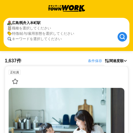
広島県
舟入本町駅
職種を選択してください
特徴/給与/雇用形態を選択してください
キーワードを選択してください
1,637件
条件保存
関連度順
正社員