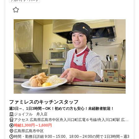
アルバイト・パート
ファミレスのキッチンスタッフ
週3日～、1日3時間～OK！初めての方も安心！未経験者歓迎！
ジョイフル 舟入店
アクセス 広島県広島市中区舟入川口町広電６号線/舟入川口町駅 広電
８号線/舟入幸町駅 広電１号線/鷹野橋駅 広電３号線/市役所前駅 広電
時給1,300円～1,600円
７号線/日赤病院前駅
広島県広島市中区
時間・勤務日詳細 9:00～15:00、18:00～24:00の間で 1日3時間～週3