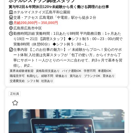
ホテルレストラン調理スタッフ
賞与年2回＆年間休日120✨未経験から長く働ける調理のお仕事
ホテルマイステイズ広島平和公園前
交通・アクセス 広島電鉄「中電前」駅から徒歩２分
月給200,000円～350,000円
広島県広島市中区
勤務時間詳細 実働時間：1日あたり8時間 平均勤務日数：1ヶ月あた
り19日 〜 21日 【調理スタッフ】 ◆シフト制 5：00～23：00の間で
実働8時間（休憩60分） ◆シフト例 5：00～1...
仕事内容 【このお仕事の魅力✨】 ✅ 未経験からプロへ！安心のサポ
ート体制 入社後は先輩スタッフが「包丁の使い方」からイチから丁
寧にサポート！一人ひとりのペースに合わせて、約3ヶ月で基本を習
得し、約2...
業界未経験者歓迎
資格取得支援あり
バイク通勤OK
学歴不問
車通勤OK
職場見学可
転勤なし
経験不問
研修あり
賞与あり
ブランクOK
育休あり
交通費支給
シフト制
社割あり
正社員