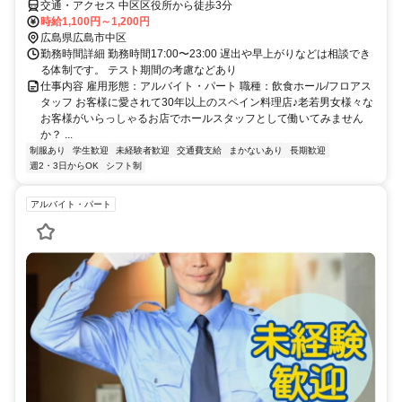
交通・アクセス 中区区役所から徒歩3分
時給1,100円～1,200円
広島県広島市中区
勤務時間詳細 勤務時間17:00〜23:00 遅出や早上がりなどは相談でき
る体制です。 テスト期間の考慮などあり
仕事内容 雇用形態：アルバイト・パート 職種：飲食ホール/フロアス
タッフ お客様に愛されて30年以上のスペイン料理店♪老若男女様々な
お客様がいらっしゃるお店でホールスタッフとして働いてみません
か？ ...
制服あり
学生歓迎
未経験者歓迎
交通費支給
まかないあり
長期歓迎
週2・3日からOK
シフト制
アルバイト・パート