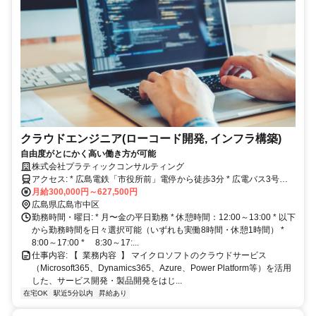
クラウドエンジニア(ローコード開発, インフラ構築)
自由度がとにかく高い働き方が可能
株式会社プラティックコンサルティング
アクセス: * 広島電鉄「市役所前」電停から徒歩3分 * 広電バス3号線
「大手町4丁目」バス停から徒歩1分
月給300,000円～627,500円
広島県広島市中区
勤務時間・曜日: * 月〜金の平日勤務 * 休憩時間：12:00～13:00 * 以下
から勤務時間を日々選択可能（いずれも実働8時間・休憩1時間） *
8:00～17:00 * 8:30～17:...
仕事内容: 【 業務内容 】 マイクロソフトのクラウドサービス
（Microsoft365、Dynamics365、Azure、Power Platform等）を活用
した、サービス開発・製品開発をはじ...
在宅OK
駅近5分以内
昇給あり