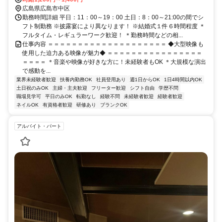
広島県広島市中区
勤務時間詳細 平日：11：00～19：00 土日：8：00～21:00の間でシ
フト制勤務 ※披露宴により異なります！ ※結婚式１件６時間程度 ＊
フルタイム・レギュラーワーク歓迎！ ＊勤務時間などの相...
仕事内容 ＝＝＝＝＝＝＝＝＝＝＝＝＝＝＝＝＝＝＝＝ ◆大型映像も
使用した迫力ある映像が魅力◆ ＝＝＝＝＝＝＝＝＝＝＝＝＝＝＝＝
＝＝＝＝ ＊音楽や映像が好きな方に！未経験者もOK ＊大規模な演出
で感動を...
業界未経験者歓迎
扶養内勤務OK
社員登用あり
週1日からOK
1日4時間以内OK
土日祝のみOK
主婦・主夫歓迎
フリーター歓迎
シフト自由
学歴不問
職場見学可
平日のみOK
転勤なし
経験不問
未経験者歓迎
経験者歓迎
ネイルOK
有資格者歓迎
研修あり
ブランクOK
アルバイト・パート