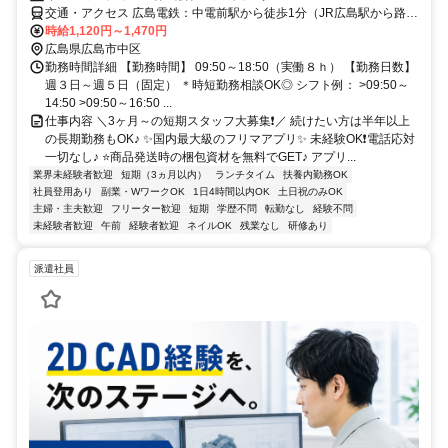
交通・アクセス 広島電鉄：中電前駅から徒歩1分（JR広島駅から路面
電車orバスで20分）/ アストラムライン：本通り駅から徒歩10分
時給1,120円～1,470円
広島県広島市中区
勤務時間詳細 【勤務時間】 09:50～18:50（実働８ｈ） 【勤務日数】
週３日～週５日（固定） ＊時短勤務相談OK◎ シフト例： >09:50～
14:50 >09:50～16:50 ...
仕事内容 ＼3ヶ月～の短期スタッフ大募集❗／ 続けたい方は半年以上
の長期勤務もOK♪ ✨国内最大級のフリマアプリ✨ 未経験OK❗電話応対
一切なし♪ ⭐商品発送時の梱包資材を無料でGET♪ アプリ...
業界未経験者歓迎
短期（3ヵ月以内）
ランチタイム
扶養内勤務OK
社員登用あり
副業・WワークOK
1日4時間以内OK
土日祝のみOK
主婦・主夫歓迎
フリーター歓迎
短期
学歴不問
転勤なし
経験不問
未経験者歓迎
午前
経験者歓迎
ネイルOK
残業なし
研修あり
派遣社員