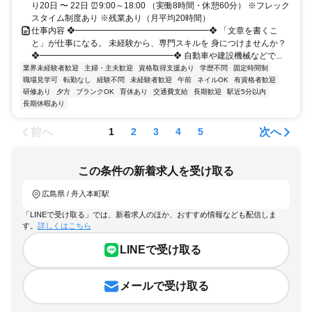
り20日 〜 22日 ⏰9:00～18:00 （実働8時間・休憩60分） ※フレック
スタイム制度あり ※残業あり（月平均20時間）
仕事内容 ❖━━━━━━━━━━━━━━━━❖ 「文章を書くこ
と」が仕事になる。 未経験から、専門スキルを 身につけませんか？
❖━━━━━━━━━━━━━━━━❖ 自動車や建設機械などで...
業界未経験者歓迎
主婦・主夫歓迎
資格取得支援あり
学歴不問
固定時間制
職場見学可
転勤なし
経験不問
未経験者歓迎
午前
ネイルOK
有資格者歓迎
研修あり
夕方
ブランクOK
育休あり
交通費支給
長期歓迎
駅近5分以内
長期休暇あり
前へ
次へ
1
2
3
4
5
この条件の新着求人を受け取る
広島県 / 舟入本町駅
「LINEで受け取る」では、新着求人のほか、おすすめ情報なども配信しま
す。
詳しくはこちら
LINEで受け取る
メールで受け取る