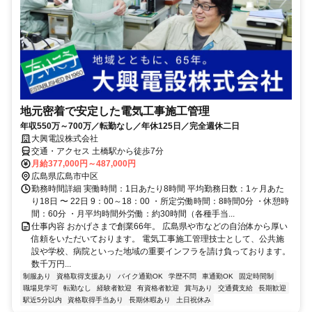
地元密着で安定した電気工事施工管理
年収550万～700万／転勤なし／年休125日／完全週休二日
大興電設株式会社
交通・アクセス 土橋駅から徒歩7分
月給377,000円～487,000円
広島県広島市中区
勤務時間詳細 実働時間：1日あたり8時間 平均勤務日数：1ヶ月あた
り18日 〜 22日 9：00～18：00 ・所定労働時間：8時間0分 ・休憩時
間：60分 ・月平均時間外労働：約30時間（各種手当...
仕事内容 おかげさまで創業66年。 広島県や市などの自治体から厚い
信頼をいただいております。 電気工事施工管理技士として、公共施
設や学校、病院といった地域の重要インフラを請け負っております。
数千万円...
制服あり
資格取得支援あり
バイク通勤OK
学歴不問
車通勤OK
固定時間制
職場見学可
転勤なし
経験者歓迎
有資格者歓迎
賞与あり
交通費支給
長期歓迎
駅近5分以内
資格取得手当あり
長期休暇あり
土日祝休み