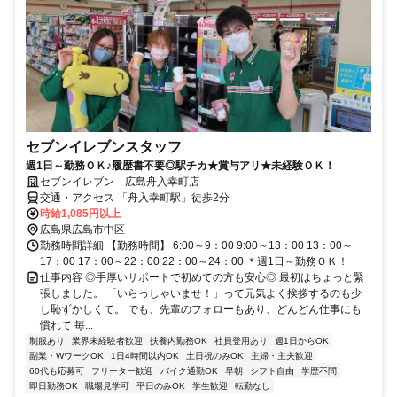
セブンイレブンスタッフ
週1日～勤務ＯＫ♪履歴書不要◎駅チカ★賞与アリ★未経験ＯＫ！
セブンイレブン 広島舟入幸町店
交通・アクセス 「舟入幸町駅」徒歩2分
時給1,085円以上
広島県広島市中区
勤務時間詳細 【勤務時間】 6:00～9：00 9:00～13：00 13：00～
17：00 17：00～22：00 22：00～24：00 ＊週1日～勤務ＯＫ！
仕事内容 ◎手厚いサポートで初めての方も安心◎ 最初はちょっと緊
張しました。 「いらっしゃいませ！」って元気よく挨拶するのも少
し恥ずかしくて。 でも、先輩のフォローもあり、どんどん仕事にも
慣れて 毎...
制服あり
業界未経験者歓迎
扶養内勤務OK
社員登用あり
週1日からOK
副業・WワークOK
1日4時間以内OK
土日祝のみOK
主婦・主夫歓迎
60代も応募可
フリーター歓迎
バイク通勤OK
早朝
シフト自由
学歴不問
即日勤務OK
職場見学可
平日のみOK
学生歓迎
転勤なし