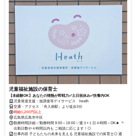
児童福祉施設の保育士
【未経験OK】あなたの情熱が即戦力✅土日祝休み✅扶養内OK
児童発達支援・放課後等デイサービス heath
交通・アクセス 「舟入南駅」より徒歩3分
時給1,200円以上
広島県広島市中区
勤務時間詳細 ✅勤務時間 9:00～18:00 ✅週３×１日４時間～OK★ ┗
出勤日数や４時間以内も ご相談に応じます！◎
仕事内容 子どもたちの未来を支える 児童福祉施設での保育士◎ 週