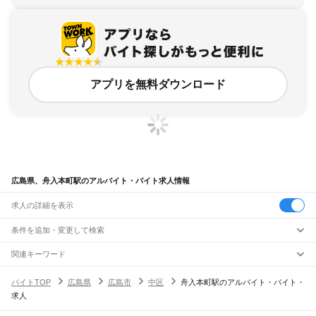
アプリを無料ダウンロード
広島県、舟入本町駅のアルバイト・バイト求人情報
求人の詳細を表示
条件を追加・変更して検索
市区町村を追加・変更
関連キーワード
完全在宅ワーク 全国
シール貼り 在宅
現在地周辺
ガチャガチャ
犬カフェ
広島県
駅を追加・変更
バイトTOP
広島県
広島市
中区
舟入本町駅のアルバイト・バイト・
広島県
すべて
求人
広島市
すべて
職種を追加・変更
JR山陽本線(岡山～三原)
中区
東区
南区
西区
安佐南区
安佐北区
安芸区
佐伯区
大門駅
東福山駅
福山駅
備後赤坂駅
松永駅
東尾道駅
尾道駅
糸崎駅
三原駅