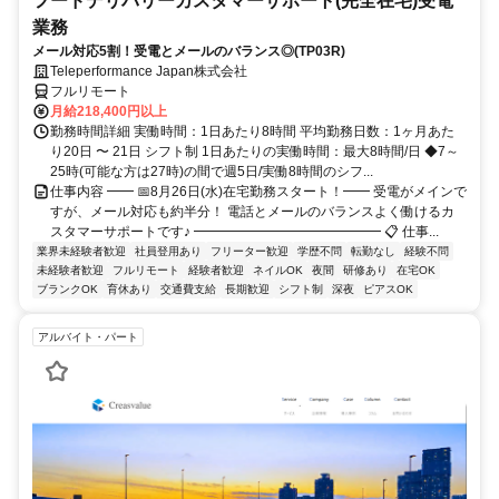
フードデリバリーカスタマーサポート(完全在宅)受電
業務
メール対応5割！受電とメールのバランス◎(TP03R)
Teleperformance Japan株式会社
フルリモート
月給218,400円以上
勤務時間詳細 実働時間：1日あたり8時間 平均勤務日数：1ヶ月あた
り20日 〜 21日 シフト制 1日あたりの実働時間：最大8時間/日 ◆7～
25時(可能な方は27時)の間で週5日/実働8時間のシフ...
仕事内容 ━━ 📅8月26日(水)在宅勤務スタート！━━ 受電がメインで
すが、メール対応も約半分！ 電話とメールのバランスよく働けるカ
スタマーサポートです♪ ━━━━━━━━━━━━━━ 📋 仕事...
業界未経験者歓迎
社員登用あり
フリーター歓迎
学歴不問
転勤なし
経験不問
未経験者歓迎
フルリモート
経験者歓迎
ネイルOK
夜間
研修あり
在宅OK
ブランクOK
育休あり
交通費支給
長期歓迎
シフト制
深夜
ピアスOK
アルバイト・パート