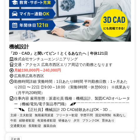
機械設計
「2D・CAD」と聞いてピン！とくるあなたへ｜年休121日
株式会社サンチュ―エンジニアリング
交通・アクセス 広島市西区エリア周辺での勤務となります
月給190,000円～240,000円
広島県広島市西区
勤務時間詳細 実働時間：1日あたり8時間 平均勤務日数：1ヶ月あた
り20日 〜 22日 ⏰9:00～18:00 （実働8時間・休憩60分） ※残業あり
（月平均20時間）
仕事内容 雇用形態：派遣社員 職種：機構設計、製図/CADオペレータ
ー（機械/電気/電子製品専門職） ◢◤￣￣￣￣￣￣￣￣￣￣￣￣￣￣
￣◥◣ 【正社員】機械設計 2D CAD経験あればOK・3D ...
主婦・主夫歓迎
無期雇用派遣
フリーター歓迎
学歴不問
固定時間制
転勤なし
午前
経験者歓迎
有資格者歓迎
研修あり
夕方
ブランクOK
育休あり
交通費支給
長期歓迎
服装自由
正社員