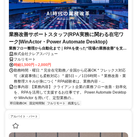
業務改善サポートスタッフ(RPA実務に関わる在宅ワ
ーク|WinActor・Power Automate Desktop)
業務フロー整理から自動化まで｜RPAを使った“現場の業務改善”を支え
る在宅ワーク｜週5日・1日6時間～
株式会社クレアスバリュー
フルリモート
時給1,500円～2,000円
勤務時間・曜日: * 完全在宅勤務／全国から応募OK * フレックス対応
可（家庭事情にも柔軟対応） * 週5日～／1日6時間～ * 業務改善・業
務整理スキルが身につく * RPA経験者は、業務内容・...
仕事内容: 【業務内容】 クライアント企業の業務フロー改善・効率化
を、RPAを活用して支援するお仕事です。 Power Automate Desktop
や WinActor を用いて、定型業務の...
即日勤務OK
固定時間制
フルリモート
残業なし
アルバイト・パート