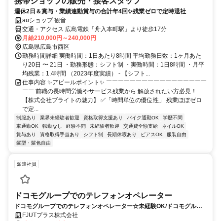
携帯ショップの販売・接客スタッフ
週休2日＆賞与・業績連動賞与の合計年4回✨残業ゼロで定時退社
auショップ 観音
交通・アクセス 広島電鉄「舟入本町駅」より徒歩17分
月給210,000円～240,000円
広島県広島市西区
勤務時間詳細 実働時間：1日あたり8時間 平均勤務日数：1ヶ月あた
り20日 〜 21日 ・勤務形態：シフト制 ・実働時間：1日8時間 ・月平
均残業：1.4時間 （2023年度実績） - 【シフト...
仕事内容 ✨アピールポイント✨ ￣￣￣￣￣￣￣￣￣￣￣￣￣￣￣￣￣
￣￣ 前職の長時間労働やサービス残業から 解放されたい方必見！
【株式会社ブライトの魅力】 ✅「時間単位の優位性」 残業ほぼゼロ
で定...
制服あり
業界未経験者歓迎
資格取得支援あり
バイク通勤OK
学歴不問
車通勤OK
転勤なし
経験不問
未経験者歓迎
交通費全額支給
ネイルOK
賞与あり
資格取得手当あり
シフト制
長期休暇あり
ピアスOK
服装自由
髪型・髪色自由
派遣社員
ドコモグループでのテレフォンオペレーター
ドコモグループでのテレフォンオペレーター☆未経験OK/ドコモグルー
プでの問合せ対応＠在宅あり！9月～
FJUTプラス株式会社