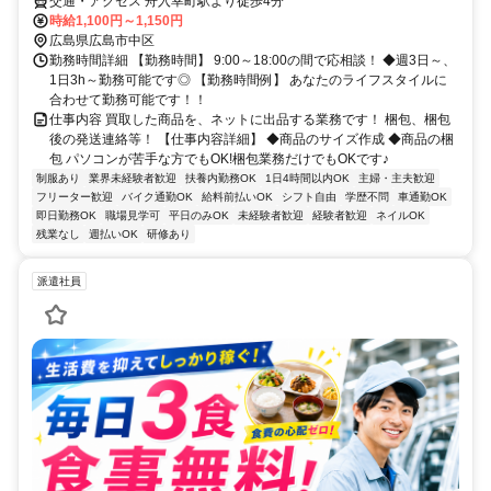
交通・アクセス 舟入幸町駅より徒歩4分
時給1,100円～1,150円
広島県広島市中区
勤務時間詳細 【勤務時間】 9:00～18:00の間で応相談！ ◆週3日～、
1日3h～勤務可能です◎ 【勤務時間例】 あなたのライフスタイルに
合わせて勤務可能です！！
仕事内容 買取した商品を、ネットに出品する業務です！ 梱包、梱包
後の発送連絡等！ 【仕事内容詳細】 ◆商品のサイズ作成 ◆商品の梱
包 パソコンが苦手な方でもOK!梱包業務だけでもOKです♪
制服あり
業界未経験者歓迎
扶養内勤務OK
1日4時間以内OK
主婦・主夫歓迎
フリーター歓迎
バイク通勤OK
給料前払いOK
シフト自由
学歴不問
車通勤OK
即日勤務OK
職場見学可
平日のみOK
未経験者歓迎
経験者歓迎
ネイルOK
残業なし
週払いOK
研修あり
派遣社員