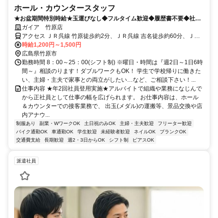
ホール・カウンタースタッフ
★お盆期間特別時給★玉運びなし◆フルタイム歓迎◆履歴書不要◆社員
登用あり
ガイア 竹原店
アクセス ＪＲ呉線 竹原徒歩約2分、ＪＲ呉線 吉名徒歩約60分、ＪＲ
呉線 大乗徒歩約65分
時給1,200円～1,500円
広島県竹原市
勤務時間 8：00～25：00(シフト制) ※曜日・時間は『週2日～1日6時
間～』相談のります！ダブルワークもOK！ 学生で学校帰りに働きた
い、主婦・主夫で家事との両立がしたい…など、ご相談下さい！...
仕事内容 ★年2回社員登用実施★アルバイトで組織や業務になじんで
から正社員として仕事の幅を広げられます。 お仕事内容は、ホール
＆カウンターでの接客業務で、 出玉(メダル)の運搬等、景品交換や店
内アナウ...
制服あり
副業・WワークOK
土日祝のみOK
主婦・主夫歓迎
フリーター歓迎
バイク通勤OK
車通勤OK
学生歓迎
未経験者歓迎
ネイルOK
ブランクOK
交通費支給
長期歓迎
週2・3日からOK
シフト制
ピアスOK
派遣社員