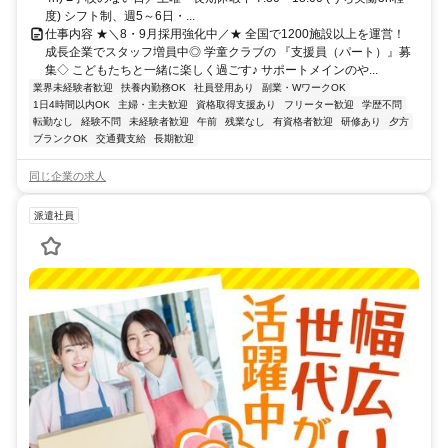
度) シフト制、週5～6日・...
仕事内容 ★＼8・9月採用強化中／★ 全国で1200施設以上を運営！
成長企業でスタッフ増員中◎ 学童クラブの 『支援員（パート）』募
集◇ こどもたちと一緒に楽しく過ごす♪ サポートメインのや...
業界未経験者歓迎
扶養内勤務OK
社員登用あり
副業・WワークOK
1日4時間以内OK
主婦・主夫歓迎
資格取得支援あり
フリーター歓迎
学歴不問
転勤なし
経験不問
未経験者歓迎
午前
残業なし
有資格者歓迎
研修あり
夕方
ブランクOK
交通費支給
長期歓迎
同じ企業の求人
派遣社員