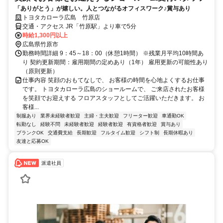
「ありがとう」が嬉しい。人とつながるオフィスワーク♪賞与あり
トヨタカローラ広島 竹原店
交通・アクセス JR「竹原駅」より車で5分
時給1,300円以上
広島県竹原市
勤務時間詳細 9：45～18：00（休憩1時間） ※残業月平均10時間あ
り 契約更新期間：雇用期間の定めあり（1年） 雇用更新の可能性あり
（原則更新）
仕事内容 笑顔のおもてなしで、 お客様の時間を心地よくするお仕事
です。 トヨタカローラ広島のショールームで、 ご来店されたお客様
を笑顔でお迎えする フロアスタッフとしてご活躍いただきます。 お
客様...
制服あり
業界未経験者歓迎
主婦・主夫歓迎
フリーター歓迎
車通勤OK
転勤なし
経験不問
未経験者歓迎
経験者歓迎
有資格者歓迎
賞与あり
ブランクOK
交通費支給
長期歓迎
フルタイム歓迎
シフト制
長期休暇あり
友達と応募OK
派遣社員