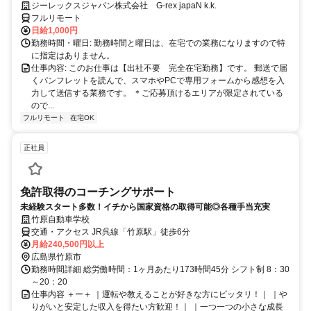
ジーレックスジャパン株式会社 G-rex japaN k.k.
フルリモート
日給1,000円
勤務時間・曜日: 勤務時間と曜日は、在宅での業務になりますので特
に指定はありません。
仕事内容: このお仕事は【出社不要 完全在宅勤務】です。 郵送で届
くパンフレットを読んで、スマホやPCで専用フォームから感想を入
力して送信する業務です。 ＊ご応募頂けるエリアが限定されている
ので...
フルリモート
在宅OK
正社員
免許取得のコーチングサポート
未経験スタート多数！イチから国家資格の取得可能◎各種手当充実
竹原自動車学校
交通・アクセス JR呉線「竹原駅」徒歩6分
月給240,500円以上
広島県竹原市
勤務時間詳細 総労働時間：1ヶ月あたり173時間45分 シフト制 8：30
～20：20
仕事内容 ＋ー＋ ｜運転や教えることが好きな方にピッタリ！｜ ｜や
りがいと安定した収入を得たい方歓迎！｜ ｜一つ一つの小さな成長