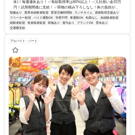
休)！毎週連休あり！ ✅有給取得率は80%以上！ ✅入社祝い金20万
円！試用期間後に支給！ ✅荷物の積み下ろしなし！体の負担が...
制服あり
業界未経験者歓迎
変形労働時間制
ランチタイム
資格取得支援あり
フリーター歓迎
バイク通勤OK
学歴不問
車通勤OK
転勤なし
未経験者歓迎
経験者歓迎
有資格者歓迎
研修あり
賞与あり
ブランクOK
育休あり
交通費支給
アルバイト・パート