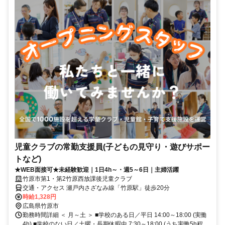
児童クラブの常勤支援員(子どもの見守り・遊びサポー
トなど)
★WEB面接可★未経験歓迎｜1日4h～・週5～6日｜主婦活躍
竹原市第1・第2竹原西放課後児童クラブ
交通・アクセス 瀬戸内さざなみ線「竹原駅」徒歩20分
時給1,328円
広島県竹原市
勤務時間詳細 ＜ 月～土 ＞ ■学校のある日／平日 14:00～18:00 (実働
4h) ■学校のない日／土曜・長期休暇中 7:30～18:00 (うち実働5h程