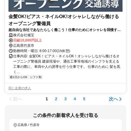
金髪OK!ピアス・ネイルOK!オシャレしながら働ける
オープニング警備員
超自由な当社であなたらしく働こう！仕事のためにオシャレを我慢する
必要一切ナシ！
株式会社備宝
日給10,000円以上
広島県竹原市
勤務時間・曜日: 8:00-17:00(1h休憩)
仕事内容: 金髪OK！ピアス・ネイルOK！オシャレしながら働けるオ
ープニング警備員 建築現場や、通信工事等地域のインフラを支える
工事の際に、車両や人の誘導を行う仕事です。 仕事のために 髪を黒
く...
週1日からOK
シフト制
同じ企業の求人
前へ
次へ
1
2
3
4
5
この条件の新着求人を受け取る
広島県 / 竹原市