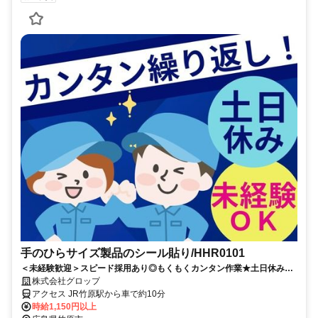
手のひらサイズ製品のシール貼り/HHR0101
＜未経験歓迎＞スピード採用あり◎もくもくカンタン作業★土日休み＆
残業少なめ★車通勤OK！
株式会社グロップ
アクセス JR竹原駅から車で約10分
時給1,150円以上