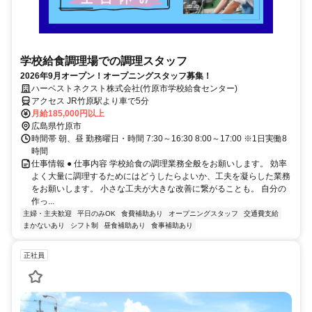
学校給食調理場での調理スタッフ
2026年9月オープン！オープニングスタッフ募集！
ハーベストネクスト株式会社(竹原市学校給食センター)
アクセス JR竹原駅より車で5分
月給185,000円以上
広島県竹原市
時間帯 朝、昼 勤務曜日・時間 7:30～16:30 8:00～17:00 ※1日実働8
時間
仕事情報 ● 仕事内容 学校給食の調理業務全般をお願いします。 効率
よく大量に調理するためにはどうしたらよいか、工夫を凝らした業務
をお願いします。 小さな工夫が大きな改善に繋がることも。 自分の
作っ...
主婦・主夫歓迎
平日のみOK
食費補助あり
オープニングスタッフ
交通費支給
まかないあり
シフト制
昼食補助あり
食事補助あり
正社員