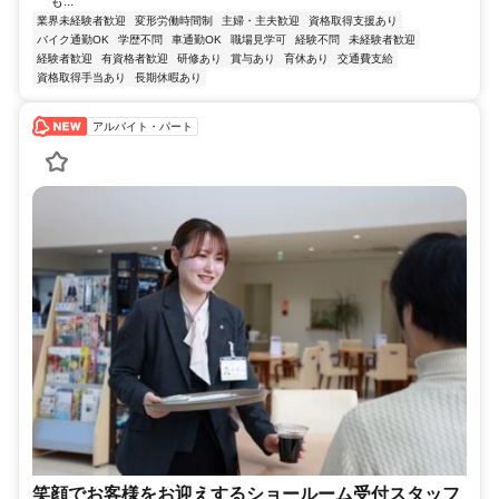
も...
業界未経験者歓迎
変形労働時間制
主婦・主夫歓迎
資格取得支援あり
バイク通勤OK
学歴不問
車通勤OK
職場見学可
経験不問
未経験者歓迎
経験者歓迎
有資格者歓迎
研修あり
賞与あり
育休あり
交通費支給
資格取得手当あり
長期休暇あり
アルバイト・パート
笑顔でお客様をお迎えするショールーム受付スタッフ