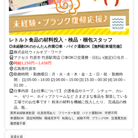
レトルト食品の材料投入・検品・梱包スタッフ
◎未経験OKのかんたん作業◎車・バイク通勤OK【無料駐車場完備】
株式会社ウィルオブ・ワーク
アクセス 竹原市 竹原駅周辺 ◎車OK◎交通費・日払い(規定)◎当月
中・翌月入社大歓迎♪
時給1,150円～1,438円
広島県竹原市
勤務時間 ・勤務曜日：月・火・水・木・金・土・日・祝 ・勤務時
間： [1] 05:00～14:00 [2] 06:00～15:00 [3] 15:30～00:30 [4] 16:00～
01:00 ...
仕事内容 【お仕事について】 介護食品やスープ、シチュー、カレ
ー、 ゼリー、ホイップクリームなど さまざまな食品を 製造している
工場でのお仕事です！ 粉末の材料を機械に投入したり、 完成品の検
品、瓶...
業界未経験者歓迎
社員登用あり
フリーター歓迎
バイク通勤OK
学歴不問
車通勤OK
固定時間制
職場見学可
転勤なし
経験不問
ブランクOK
交通費支給
履歴書不要
派遣社員