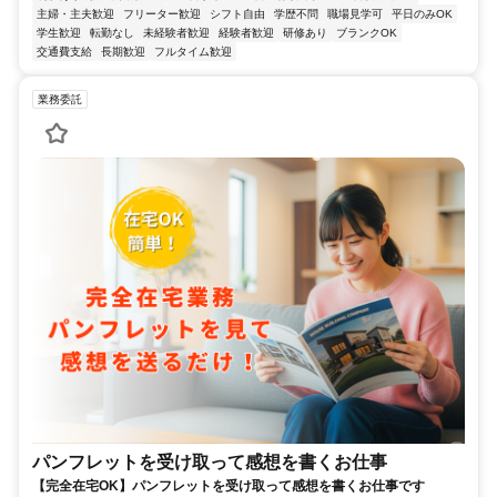
主婦・主夫歓迎
フリーター歓迎
シフト自由
学歴不問
職場見学可
平日のみOK
学生歓迎
転勤なし
未経験者歓迎
経験者歓迎
研修あり
ブランクOK
交通費支給
長期歓迎
フルタイム歓迎
業務委託
パンフレットを受け取って感想を書くお仕事
【完全在宅OK】パンフレットを受け取って感想を書くお仕事です