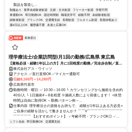
製品を製造し...
制服あり
業界未経験者歓迎
主婦・主夫歓迎
フリーター歓迎
学歴不問
車通勤OK
即日勤務OK
固定時間制
職場見学可
経験不問
未経験者歓迎
経験者歓迎
ブランクOK
交通費支給
長期歓迎
フルタイム歓迎
長期休暇あり
週4日以上OK
履歴書不要
友達と応募OK
業務委託
理学療法士/企業訪問型/月1回の勤務/広島県 東広島
【資格必須・経験1年以上の方】月に1回程度の勤務／完全歩合制／直行
直帰OK／マイカー通勤可／ブランクOK／制服付与
株式会社アス・ウイッツ
アクセス: ✅直行直帰OK ✅マイカー通勤可
日給8,160円～14,280円
広島県竹原市
勤務時間・曜日: ✅ 10:30～16:00 └ カウンセリングから施術を含め約
40分/人 └ 1日施術4～8名程度 ※施術人数により前後します！ ⭐休憩
時間は自由に取得OK ～勤務パターン例～...
仕事内容: 理学療法士の資格をお持ちで、 経験が1年以上ある方必見⭐
ご自身の経験を活かして働きませんか？ ￣￣V￣￣￣￣￣￣￣￣￣￣
￣￣￣￣￣ 【おすすめポイント】 ✓年齢不問・ブランクOK◎ ✓...
シフト自由
即日勤務OK
交通費支給