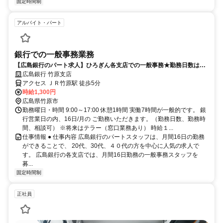
固定時間制
アルバイト・パート
銀行での一般事務業務
【広島銀行のパート求人】ひろぎん各支店での一般事務★勤務日数は月
間16日
広島銀行 竹原支店
アクセス ＪＲ竹原駅 徒歩5分
時給1,300円
広島県竹原市
勤務曜日・時間 9:00～17:00 休憩1時間 実働7時間が一般的です。 銀
行営業日の内、16日/月の ご勤務いただきます。（勤務日数、勤務時
間、相談可） ※将来はテラー（窓口業務あり） 時給１...
仕事情報 ● 仕事内容 広島銀行のパートスタッフは、月間16日の勤務
ができることで、 20代、30代、４０代の方を中心に人気の求人で
す。 広島銀行の各支店では、月間16日勤務の一般事務スタッフを
募...
固定時間制
正社員