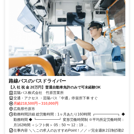
路線バスのバスドライバー
【入 社 祝 金 20万円】普通自動車免許のみで可未経験OK
芸陽バス株式会社 竹原営業所
交通・アクセス ・芸陽バス「中通」停留所下車 すぐ
月給218,500円～310,000円
広島県竹原市
勤務時間詳細 総労働時間：1ヶ月あたり160時間 ┏━━━━━━┓ ◆
勤務時間 ◆ ┗━━━━━━┛ 変形労働時間制 ※平均所定労働時間：
月162時間 ＜シフト例＞ 05：50 〜 12：19 ...
仕事内容 ＼＼この求人のおすすめPoint！／／ ✅完全週休2日制(5勤2