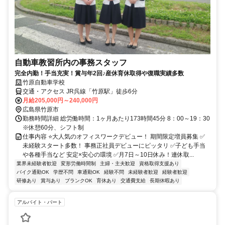
自動車教習所内の事務スタッフ
完全内勤！手当充実！賞与年2回♪産休育休取得や復職実績多数
竹原自動車学校
交通・アクセス JR呉線「竹原駅」徒歩6分
月給205,000円～240,000円
広島県竹原市
勤務時間詳細 総労働時間：1ヶ月あたり173時間45分 8：00～19：30
※休憩60分、シフト制
仕事内容 ⭐大人気のオフィスワークデビュー！ 期間限定増員募集 ✅
未経験スタート多数！ 事務正社員デビューにピッタリ ✅子ども手当
や各種手当など 安定×安心の環境 ✅月7日～10日休み！連休取...
業界未経験者歓迎
変形労働時間制
主婦・主夫歓迎
資格取得支援あり
バイク通勤OK
学歴不問
車通勤OK
経験不問
未経験者歓迎
経験者歓迎
研修あり
賞与あり
ブランクOK
育休あり
交通費支給
長期休暇あり
アルバイト・パート