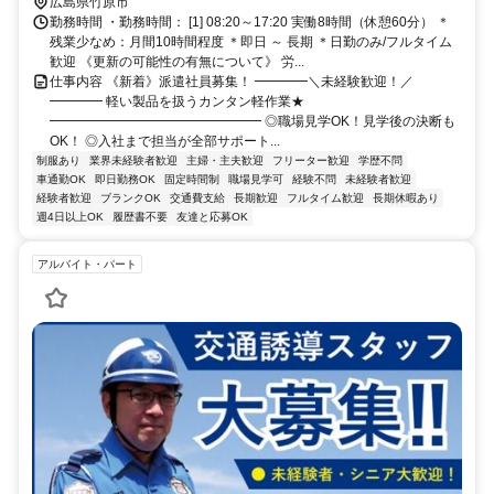
広島県竹原市
勤務時間 ・勤務時間： [1] 08:20～17:20 実働8時間（休憩60分） ＊
残業少なめ：月間10時間程度 ＊即日 ～ 長期 ＊日勤のみ/フルタイム
歓迎 《更新の可能性の有無について》 労...
仕事内容 《新着》派遣社員募集！ ━━━━＼未経験歓迎！／
━━━━ 軽い製品を扱うカンタン軽作業★
━━━━━━━━━━━━━━━━ ◎職場見学OK！見学後の決断も
OK！ ◎入社まで担当が全部サポート...
制服あり
業界未経験者歓迎
主婦・主夫歓迎
フリーター歓迎
学歴不問
車通勤OK
即日勤務OK
固定時間制
職場見学可
経験不問
未経験者歓迎
経験者歓迎
ブランクOK
交通費支給
長期歓迎
フルタイム歓迎
長期休暇あり
週4日以上OK
履歴書不要
友達と応募OK
アルバイト・パート