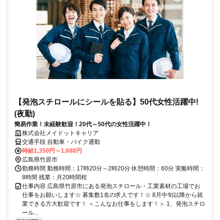
【発泡スチロールにシールを貼る】50代女性活躍中!
(夜勤)
簡易作業！未経験歓迎！20代～50代の女性活躍中！
株式会社メイドットキャリア
交通手段 自動車・バイク通勤
時給1,350円～1,688円
広島県竹原市
勤務時間 勤務時間：17時20分～2時20分 休憩時間：60分 実働時間：
8時間 残業：月20時間程
仕事内容 広島県竹原市にある発泡スチロール・工業素材の工場でお
仕事をお願いします☆ 募集数1名の求人です！☆ 8月中旬以降から就
業できる方大歓迎です！ ＜こんなお仕事をします！＞ 1、発泡スチロ
ール...