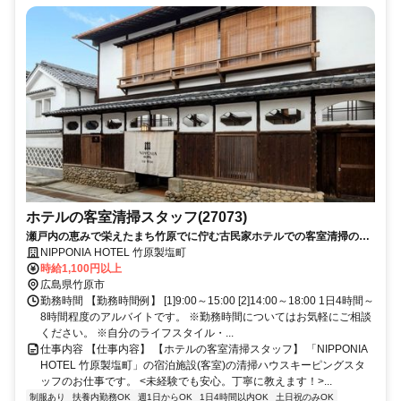
ホテルの客室清掃スタッフ(27073)
瀬戸内の恵みで栄えたまち竹原でに佇む古民家ホテルでの客室清掃のお
仕事です！
NIPPONIA HOTEL 竹原製塩町
時給1,100円以上
広島県竹原市
勤務時間 【勤務時間例】 [1]9:00～15:00 [2]14:00～18:00 1日4時間～
8時間程度のアルバイトです。 ※勤務時間についてはお気軽にご相談
ください。 ※自分のライフスタイル・...
仕事内容 【仕事内容】 【ホテルの客室清掃スタッフ】 「NIPPONIA
HOTEL 竹原製塩町」の宿泊施設(客室)の清掃ハウスキーピングスタ
ッフのお仕事です。 <未経験でも安心。丁寧に教えます！>...
制服あり
扶養内勤務OK
週1日からOK
1日4時間以内OK
土日祝のみOK