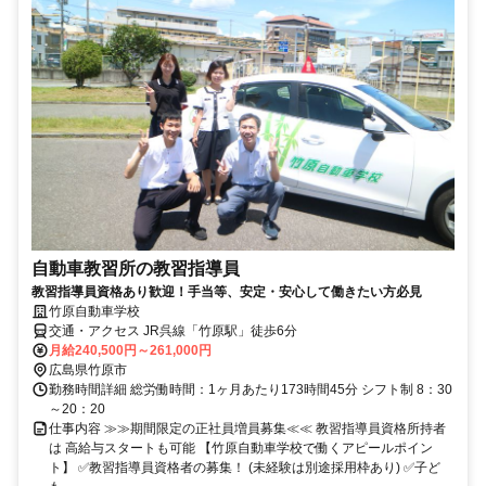
自動車教習所の教習指導員
教習指導員資格あり歓迎！手当等、安定・安心して働きたい方必見
竹原自動車学校
交通・アクセス JR呉線「竹原駅」徒歩6分
月給240,500円～261,000円
広島県竹原市
勤務時間詳細 総労働時間：1ヶ月あたり173時間45分 シフト制 8：30
～20：20
仕事内容 ≫≫期間限定の正社員増員募集≪≪ 教習指導員資格所持者
は 高給与スタートも可能 【竹原自動車学校で働くアピールポイン
ト】 ✅教習指導員資格者の募集！ (未経験は別途採用枠あり) ✅子ど