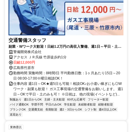
交通警備スタッフ
副業・Wワーク大歓迎！日給1.2万円の高収入警備、週1日～平日・土曜
のみもOK！
警備開発株式会社
アクセス ＪＲ呉線 竹原徒歩約1分
日給12,000円
広島県竹原市
勤務時間 実働時間：8時間/日 平均勤務日数：1ヶ月あたり15日～20
日 08:00-17:00※曜日相談OK！
仕事内容 週1日～OK★週5日も可能！相談OK♪お小遣い稼ぎにも◎W
ワーク・副業も歓迎！ ガス工事現場の交通警備をお願いします。 週1
日～OKで平日・土のみも可！ ※日祝は、他の現場(イベントなど)...
制服あり
週1日からOK
主婦・主夫歓迎
60代も応募可
フリーター歓迎
バイク通勤OK
学歴不問
平日のみOK
学生歓迎
未経験者歓迎
経験者歓迎
ブランクOK
交通費支給
長期歓迎
週2・3日からOK
シフト制
週4日以上OK
送迎あり
業務委託