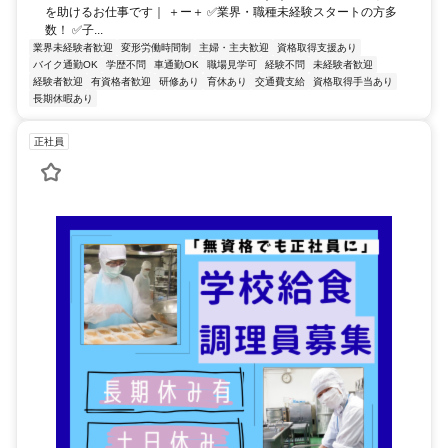
を助けるお仕事です｜ ＋ー＋ ✅業界・職種未経験スタートの方多
数！ ✅子...
業界未経験者歓迎
変形労働時間制
主婦・主夫歓迎
資格取得支援あり
バイク通勤OK
学歴不問
車通勤OK
職場見学可
経験不問
未経験者歓迎
経験者歓迎
有資格者歓迎
研修あり
育休あり
交通費支給
資格取得手当あり
長期休暇あり
正社員