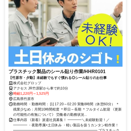
プラスチック製品のシール貼り作業/HHR0101
【竹原市・夕勤】未経験でもすぐ慣れる◎シール貼りのお仕事
株式会社グロップ
アクセス JR竹原駅から車で約10分
時給1,220円～1,525円
広島県竹原市
勤務時間 ・勤務時間： [1] 17:20～02:20 実働8時間（休憩60分） ＊
残業少なめ：月間10時間程度 ＊即日～長期 ＊フルタイム歓迎 《更新
の可能性の有無について》 労働者の勤務状況...
仕事内容 《新着》派遣社員募集！ ━━━━＼未経験歓迎！／
━━━━ ・夜勤専属×土日休み ・軽い製品を扱うカンタン軽作業！
━━━━━━━━━━━━━━━━━━━━━━━━ プラスチック