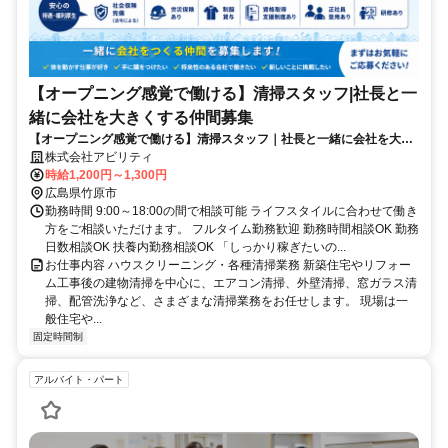
【オープニング感覚で働ける】清掃スタッフ|社長と一
緒に会社を大きくする仲間募集
【オープニング感覚で働ける】清掃スタッフ｜社長と一緒に会社を大き
くする仲間募集
株式会社アビリティ
時給1,200円～1,300円
広島県竹原市
勤務時間 9:00～18:00の間で相談可能 ライフスタイルに合わせて働き
方をご相談いただけます。 フルタイム勤務歓迎 勤務時間相談OK 勤務
日数相談OK 扶養内勤務相談OK 「しっかり稼ぎたいの...
お仕事内容 ハウスクリーニング・各種清掃業務 新築住宅やリフォー
ム工事後の建物清掃を中心に、エアコン清掃、外壁清掃、窓ガラス清
掃、配管洗浄など、さまざまな清掃業務をお任せします。 現場は一
般住宅や...
固定時間制
アルバイト・パート