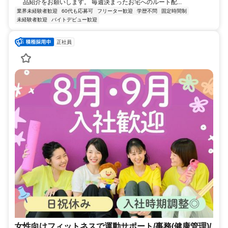
品紹介をお願いします。 毎週決まったお宅へのルート配...
業界未経験者歓迎
60代も応募可
フリーター歓迎
学歴不問
固定時間制
未経験者歓迎
バイトデビュー歓迎
正社員
女性向けフィットネスで運動サポート/事務(健康管理)/