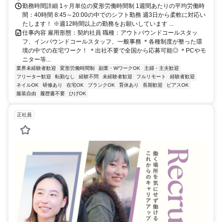
勤務時間詳細 1ヶ月単位の変形労働時間制 1週間あたりの平均労働時
間：40時間 8:45～20:00の中でのシフト勤務 週3日から柔軟に対応い
たします！ ※週12時間以上の勤務をお願いしています ...
仕事内容 雇用形態：契約社員 職種：アウトバウンドコールスタッ
フ、インバウンドコールスタッフ、一般事務 ＊各種制度が整った環
境の中での在宅ワーク！ ＊出社不要で全国から応募可能◎ ＊PCやモ
ニター等...
業界未経験者歓迎
変形労働時間制
副業・WワークOK
主婦・主夫歓迎
フリーター歓迎
転勤なし
経験不問
未経験者歓迎
フルリモート
経験者歓迎
ネイルOK
研修あり
在宅OK
ブランクOK
育休あり
長期歓迎
ピアスOK
服装自由
履歴書不要
ひげOK
正社員