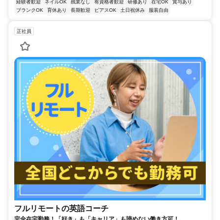
経験者歓迎
ネイルOK
残業なし
有資格者歓迎
研修あり
在宅OK
賞与あり
ブランクOK
育休あり
長期歓迎
ピアスOK
土日祝休み
服装自由
正社員
フルリモートの英語コーチ
完全在宅勤務！「好き」も「キャリア」も諦めない働き方可！