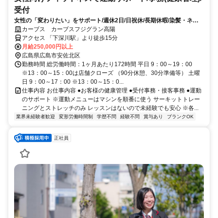
受付
女性の「変わりたい」をサポート/週休2日/日祝休/長期休暇/染髪・ネイ
ルOK※規定内
カーブス カーブスフジグラン高陽
アクセス 「下深川駅」より徒歩15分
月給250,000円以上
広島県広島市安佐北区
勤務時間 総労働時間：1ヶ月あたり172時間 平日 9：00～19：00
※13：00～15：00は店舗クローズ （90分休憩、30分準備等） 土曜
日 9：00～17：00 ※13：00～15：0...
仕事内容 お仕事内容 ●お客様の健康管理 ●受付事務・接客事務 ●運動
のサポート ※運動メニューはマシンを順番に使う サーキットトレー
ニングとストレッチのみ レッスンはないので未経験でも安心 ※各...
業界未経験者歓迎
変形労働時間制
学歴不問
経験不問
賞与あり
ブランクOK
正社員