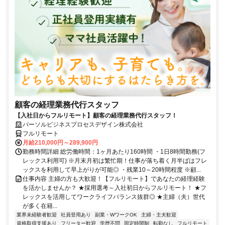
顧客の経理業務代行スタッフ
【入社日からフルリモート】顧客の経理業務代行スタッフ！
パーソルビジネスプロセスデザイン株式会社
フルリモート
月給210,000円～289,900円
勤務時間詳細 総労働時間：1ヶ月あたり160時間 ・1日8時間勤務(フ
レックス利用可) ※月末月初は繁忙期！仕事が落ち着く月半ばはフレ
ックスを利用して早上がりが可能◎ ・残業10～20時間程度 ※顧...
仕事内容 主婦の方も大歓迎！【フルリモート】であなたの経理経験
を活かしませんか？ ★採用選考～入社初日からフルリモート！ ★フ
レックスを活用してワークライフバランス抜群◎ ★主婦（夫）世代
が多く在籍...
業界未経験者歓迎
社員登用あり
副業・WワークOK
主婦・主夫歓迎
資格取得支援あり
フリーター歓迎
学歴不問
固定時間制
転勤なし
フルリモート