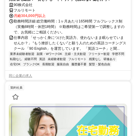
90株式会社
フルリモート
月給304,000円以上
勤務時間詳細 総労働時間：1ヶ月あたり165時間 フルフレックス制
（実働8時間・休憩1時間） ※勤務時間はご希望第一で調整しますの
で、お気軽にご相談ください。
仕事内容 「せっかく身につけた英語力、使わないまま眠らせていま
せんか？」 “もう挫折したくない”と願う人のための英語コーチングス
クール 「90 English」を運営しています。 「英語コーチ」と聞...
業界未経験者歓迎
副業・WワークOK
主婦・主夫歓迎
フリーター歓迎
学歴不問
転勤なし
経験不問
英語
未経験者歓迎
フルリモート
残業なし
研修あり
在宅OK
ブランクOK
長期歓迎
服装自由
履歴書不要
髪型・髪色自由
同じ企業の求人
契約社員