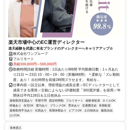
楽天市場中心のEC運営ディレクター
楽天経験を武器に有名ブランドのディレクターへキャリアアップ☆
株式会社ワンプルーフ
フルリモート
月給300,000円～500,000円
勤務時間詳細 実働時間：1日あたり8時間 平均勤務日数：1ヶ月あた
り21日 〜 23日 10：00～19：00（実働8時間） ＊柔軟な「ズレ勤制
度」あり！ 出社時間を前後2時間ズラせます。 有給を...
仕事内容 ✅設立以来、増収増益の成長企業 ✅ECディレクターとして
成長できる環境 ✅主観によらない評価制度「360度評価」を採用 ✅年
間休日平均128日＆土日祝休み ―――――――――――――...
資格取得支援あり
学歴不問
固定時間制
フルリモート
経験者歓迎
ネイルOK
研修あり
在宅OK
賞与あり
ブランクOK
育休あり
交通費支給
長期歓迎
資格取得手当あり
社割あり
長期休暇あり
ピアスOK
土日祝休み
服装自由
ひげOK
業務委託