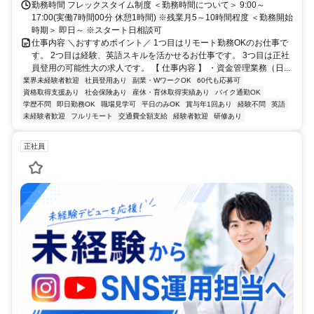
勤務時間 フレックスタイム制度 ＜勤務時間について＞ 9:00～
17:00(実働7時間00分 休憩1時間) ※残業月5～10時間程度 ＜勤務開始
時期＞ 即日～ ※スタート日相談可
仕事内容 ＼おすすめポイント／ 1つ目はリモート勤務OKのお仕事で
す。 2つ目は経験、英語スキルを活かせるお仕事です。 3つ目は正社
員登用の可能性大の求人です。 【 仕事内容 】 ・資金管理業務（日...
業界未経験者歓迎
社員登用あり
副業・WワークOK
60代も応募可
資格取得支援あり
社会保険あり
産休・育休取得実績あり
バイク通勤OK
学歴不問
即日勤務OK
職場見学可
平日のみOK
賞与年1回あり
経験不問
英語
未経験者歓迎
フルリモート
交通費全額支給
経験者歓迎
研修あり
正社員