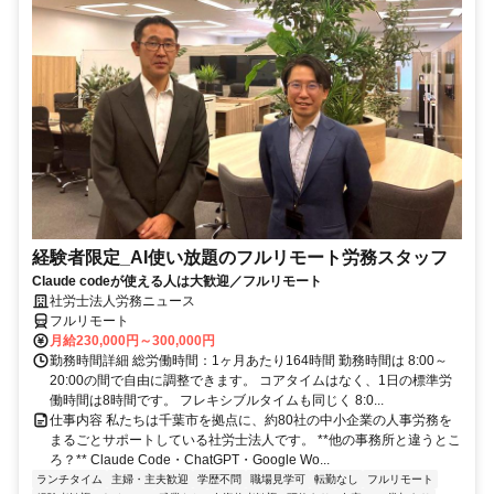
経験者限定_AI使い放題のフルリモート労務スタッフ
Claude codeが使える人は大歓迎／フルリモート
社労士法人労務ニュース
フルリモート
月給230,000円～300,000円
勤務時間詳細 総労働時間：1ヶ月あたり164時間 勤務時間は 8:00～
20:00の間で自由に調整できます。 コアタイムはなく、1日の標準労
働時間は8時間です。 フレキシブルタイムも同じく 8:0...
仕事内容 私たちは千葉市を拠点に、約80社の中小企業の人事労務を
まるごとサポートしている社労士法人です。 **他の事務所と違うとこ
ろ？** Claude Code・ChatGPT・Google Wo...
ランチタイム
主婦・主夫歓迎
学歴不問
職場見学可
転勤なし
フルリモート