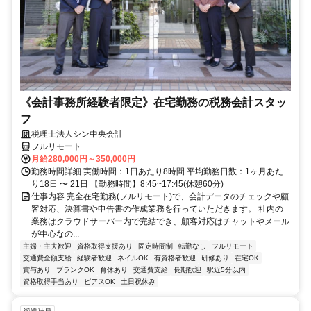
《会計事務所経験者限定》在宅勤務の税務会計スタッ
フ
税理士法人シン中央会計
フルリモート
月給280,000円～350,000円
勤務時間詳細 実働時間：1日あたり8時間 平均勤務日数：1ヶ月あた
り18日 〜 21日 【勤務時間】8:45~17:45(休憩60分)
仕事内容 完全在宅勤務(フルリモート)で、会計データのチェックや顧
客対応、決算書や申告書の作成業務を行っていただきます。 社内の
業務はクラウドサーバー内で完結でき、顧客対応はチャットやメール
が中心なの...
主婦・主夫歓迎
資格取得支援あり
固定時間制
転勤なし
フルリモート
交通費全額支給
経験者歓迎
ネイルOK
有資格者歓迎
研修あり
在宅OK
賞与あり
ブランクOK
育休あり
交通費支給
長期歓迎
駅近5分以内
資格取得手当あり
ピアスOK
土日祝休み