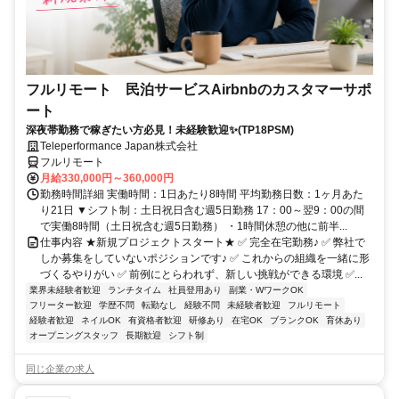
フルリモート 民泊サービスAirbnbのカスタマーサポ
ート
深夜帯勤務で稼ぎたい方必見！未経験歓迎✨(TP18PSM)
Teleperformance Japan株式会社
フルリモート
月給330,000円～360,000円
勤務時間詳細 実働時間：1日あたり8時間 平均勤務日数：1ヶ月あた
り21日 ▼シフト制：土日祝日含む週5日勤務 17：00～翌9：00の間
で実働8時間（土日祝含む週5日勤務） ・1時間休憩の他に前半...
仕事内容 ★新規プロジェクトスタート★ ✅ 完全在宅勤務♪ ✅ 弊社で
しか募集をしていないポジションです♪ ✅ これからの組織を一緒に形
づくるやりがい ✅ 前例にとらわれず、新しい挑戦ができる環境 ✅...
業界未経験者歓迎
ランチタイム
社員登用あり
副業・WワークOK
フリーター歓迎
学歴不問
転勤なし
経験不問
未経験者歓迎
フルリモート
経験者歓迎
ネイルOK
有資格者歓迎
研修あり
在宅OK
ブランクOK
育休あり
オープニングスタッフ
長期歓迎
シフト制
同じ企業の求人