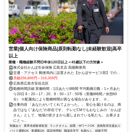
営業|個人向け保険商品|原則転勤なし|未経験歓迎|高卒
以上
業種・職種経験不問◎年休120日以上＜45歳以下の方対象＞
株式会社かんぽ生命保険 広島支店 高陽郵便局
交通・アクセス 郵便局内に設置された【かんぽサービス部】での勤
務となります
月給256,800円～310,350円
広島県広島市安佐北区
勤務時間詳細 実働時間：1日あたり8時間 平均勤務日数：1ヶ月あた
り20日 8：20～17：20、8：50～17：50等（実働8時間／休憩60
分） ※配属先により勤務時間が異なる場合があります。 ※...
仕事内容 「あなたがいてくれてよかった。」 安心を届けるのは、商
品ではなく“あなた”の存在です。 テレビCMでもおなじみの「かんぽ
さん」として、地域の皆さまから親しまれている私たち。 お客さま
にとっ...
制服あり
業界未経験者歓迎
ランチタイム
副業・WワークOK
資格取得支援あり
バイク通勤OK
車通勤OK
固定時間制
職場見学可
転勤なし
経験不問