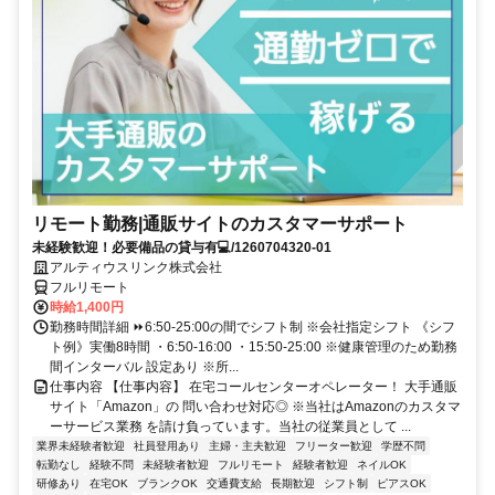
リモート勤務|通販サイトのカスタマーサポート
未経験歓迎！必要備品の貸与有💻/1260704320-01
アルティウスリンク株式会社
フルリモート
時給1,400円
勤務時間詳細 ⏩6:50-25:00の間でシフト制 ※会社指定シフト 《シフ
ト例》実働8時間 ・6:50-16:00 ・15:50-25:00 ※健康管理のため勤務
間インターバル 設定あり ※所...
仕事内容 【仕事内容】 在宅コールセンターオペレーター！ 大手通販
サイト「Amazon」の 問い合わせ対応◎ ※当社はAmazonのカスタマ
ーサービス業務 を請け負っています。当社の従業員として ...
業界未経験者歓迎
社員登用あり
主婦・主夫歓迎
フリーター歓迎
学歴不問
転勤なし
経験不問
未経験者歓迎
フルリモート
経験者歓迎
ネイルOK
研修あり
在宅OK
ブランクOK
交通費支給
長期歓迎
シフト制
ピアスOK