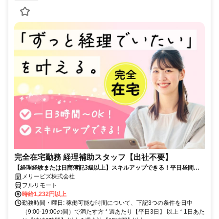
完全在宅勤務 経理補助スタッフ【出社不要】
【経理経験または日商簿記3級以上】スキルアップできる！平日昼間３h
～。完全在宅で育児・介護中の方も大歓迎♪
メリービズ株式会社
フルリモート
時給1,232円以上
勤務時間・曜日: 稼働可能な時間について、下記3つの条件を日中
（9:00-19:00の間）で満たす方 * 週あたり【平日3日】 以上 * 1日あた