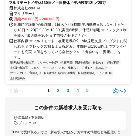
フルリモート／年休130日／土日祝休／平均残業12h／25万
株式会社core AI
フルリモート
月給250,000円～280,000円
勤務時間詳細 実働時間：1日あたり8時間 平均勤務日数：1ヶ月あた
り18日 〜 20日 9:30〜18:30 (実働8時間／休憩1時間) ☆フレックス制
を導入 (出退勤を30分まで前後させることが...
仕事内容 ☆フルリモート・在宅勤務OK、AI×採用支援プロダクトに関
われる ☆フレックス制＆土日祝休み、年間休日130日以上でプライベ
ートも充実 ＜何をやっている会社か？＞ 「出会いを、資産に」を
テ...
業界未経験者歓迎
フリーター歓迎
学歴不問
固定時間制
転勤なし
経験不問
未経験者歓迎
フルリモート
ネイルOK
残業なし
在宅OK
賞与あり
ブランクOK
育休あり
長期歓迎
駅近5分以内
長期休暇あり
ピアスOK
土日祝休み
前へ
次へ
1
2
3
4
5
この条件の新着求人を受け取る
広島県 / 下深川駅
ブランクOK
「LINEで受け取る」では、新着求人のほか、おすすめ情報なども配信しま