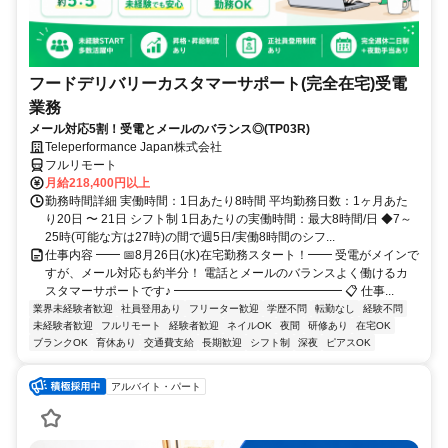
フードデリバリーカスタマーサポート(完全在宅)受電
業務
メール対応5割！受電とメールのバランス◎(TP03R)
Teleperformance Japan株式会社
フルリモート
月給218,400円以上
勤務時間詳細 実働時間：1日あたり8時間 平均勤務日数：1ヶ月あた
り20日 〜 21日 シフト制 1日あたりの実働時間：最大8時間/日 ◆7～
25時(可能な方は27時)の間で週5日/実働8時間のシフ...
仕事内容 ━━ 📅8月26日(水)在宅勤務スタート！━━ 受電がメインで
すが、メール対応も約半分！ 電話とメールのバランスよく働けるカ
スタマーサポートです♪ ━━━━━━━━━━━━━━ 📋 仕事...
業界未経験者歓迎
社員登用あり
フリーター歓迎
学歴不問
転勤なし
経験不問
未経験者歓迎
フルリモート
経験者歓迎
ネイルOK
夜間
研修あり
在宅OK
ブランクOK
育休あり
交通費支給
長期歓迎
シフト制
深夜
ピアスOK
アルバイト・パート