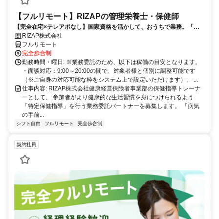
【フルリモート】RIZAPの管理栄養士・保健師
【完全在宅×テレアポなし】国家資格を活かして、おうちで業務。「も
う一つの安心」を。主婦・Wワーカー活躍中！「平日の日中だけ」「夕
RIZAP株式会社
方以降の数時間だけ」など、生活リズムに合わせた時間調整が可能で
フルリモート
す。1件ごとの成果報酬型だから、頑張った分だけ手応えのある収入
完全歩合制
に。充実のサポート体制で、安心の在宅ワークを始めませんか？
勤務時間・曜日: ※業務委託のため、以下は稼働の目安となります。
・面談対応：9:00～20:00の間で、対象者様と個別に調整可能です
（※ご自身の対応可能な枠をシステム上で設定いただけます）。 ...
仕事内容: RIZAP株式会社健康経営保険者事業部の保健指導トレーナ
ーとして、 参加者がより健康的な生活習慣を身につけられるよう
「特定保健指導」を行う業務委託パートナーを募集します。 「病気
の手前...
シフト自由
フルリモート
完全歩合制
契約社員