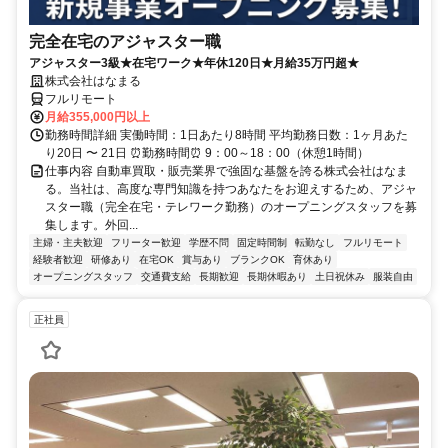
完全在宅のアジャスター職
アジャスター3級★在宅ワーク★年休120日★月給35万円超★
株式会社はなまる
フルリモート
月給355,000円以上
勤務時間詳細 実働時間：1日あたり8時間 平均勤務日数：1ヶ月あた
り20日 〜 21日 ⏰勤務時間⏰ 9：00～18：00（休憩1時間）
仕事内容 自動車買取・販売業界で強固な基盤を誇る株式会社はなま
る。当社は、高度な専門知識を持つあなたをお迎えするため、アジャ
スター職（完全在宅・テレワーク勤務）のオープニングスタッフを募
集します。外回...
主婦・主夫歓迎
フリーター歓迎
学歴不問
固定時間制
転勤なし
フルリモート
経験者歓迎
研修あり
在宅OK
賞与あり
ブランクOK
育休あり
オープニングスタッフ
交通費支給
長期歓迎
長期休暇あり
土日祝休み
服装自由
正社員