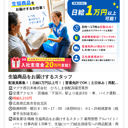
生協商品をお届けするスタッフ
配達員募集！｜日給1万円以上可！｜普通免許でOK｜土日休み｜再配達
なし｜配送距離15kmの近距離配送
マグチ西日本株式会社 ひろしま個配高陽営業所
交通アクセス ・芸備線「下深川」駅より徒歩3分 ・車、バイク通勤
OK
時給1,210円
広島県広島市安佐北区
勤務時間・曜日 8：00～17：00 （休憩60分） ※1～2h程残業有（残
業手当別途支給）
募集要項 職種 生協商品をお届けするスタッフ 雇用形態 アルバイト /
パート 仕事内容 1.5t車で、生協(コープ)組合員様宅への商品配達・商