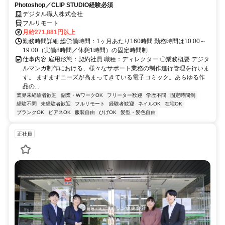
Photoshop／CLIP STUDIO経験必須
デジタル職人株式会社
フルリモート
月給271,881円以上
勤務時間詳細 総労働時間：1ヶ月あたり160時間 勤務時間は10:00～
19:00（実働8時間／休憩1時間）の固定時間制
仕事内容 雇用形態：契約社員 職種：ディレクター 〇業務概要 デジタ
ルマンガ制作における、様々なサポート業務の制作進行管理を行いま
す。 ますますニーズが高まってきている電子コミック。あらゆる作
品の...
業界未経験者歓迎
副業・WワークOK
フリーター歓迎
学歴不問
固定時間制
経験不問
未経験者歓迎
フルリモート
経験者歓迎
ネイルOK
在宅OK
ブランクOK
ピアスOK
服装自由
ひげOK
髪型・髪色自由
正社員