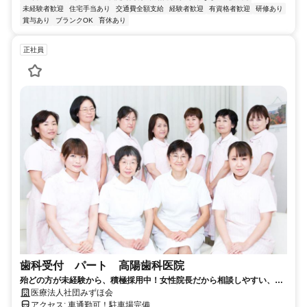
未経験者歓迎
住宅手当あり
交通費全額支給
経験者歓迎
有資格者歓迎
研修あり
賞与あり
ブランクOK
育休あり
正社員
歯科受付 パート 高陽歯科医院
殆どの方が未経験から、積極採用中！女性院長だから相談しやすい、働
きやすい、子育てしやすい！未経験OK！車通勤ＯＫ
医療法人社団みずほ会
アクセス: 車通勤可！駐車場完備