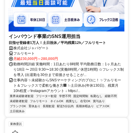
インバウンド事業のSNS運用担当
目指せ登録者1万人！土日祝休／平均残業12h／フルリモート
株式会社ジャパゲート
フルリモート
月給230,000円～280,000円
勤務時間詳細 実働時間：1日あたり8時間 平均勤務日数：1ヶ月あた
り18日 〜 20日 9:30〜18:30 (実働8時間／休憩1時間) ☆フレックス制
を導入 (出退勤を30分まで前後させることが...
仕事内容 ✨未経験からSNSマーケティングのプロに！ ✨フルリモー
ト＆フレックスで柔軟な働き方🏢 ✨土日休み(年休130日)、残業月
10h程度 ✅Instagramアカウント ↓ https:/...
業界未経験者歓迎
フリーター歓迎
学歴不問
固定時間制
転勤なし
経験不問
未経験者歓迎
フルリモート
ネイルOK
残業なし
在宅OK
賞与あり
ブランクOK
育休あり
長期歓迎
駅近5分以内
長期休暇あり
ピアスOK
土日祝休み
業務委託