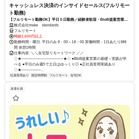
キャッシュレス決済のインサイドセールス(フルリモー
ト勤務)
【フルリモート勤務OK】平日５日勤務／経験者歓迎・BtoB提案営業で
スキルアップ
株式会社make standards
フルリモート
時給1,600円以上
勤務時間・曜日: 平日のみ 9：00～18：00 実働時間：1日あたり8時
間 休憩1時間
仕事内容: ＼＼在宅型リモートワーク ／／
◇★───────────────★◇ ●BtoB提案営業の基礎～実践が学
べる ●平日のみ週5で土日はゆっくり◎ ●正社員登用実績あり
◇★───────...
社員登用あり
固定時間制
フルリモート
在宅OK
派遣社員