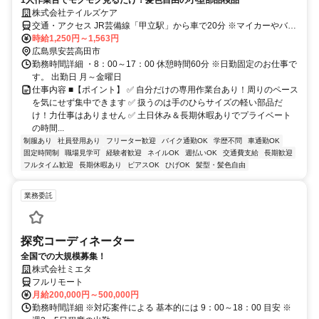
株式会社テイルズケア
交通・アクセス JR芸備線「甲立駅」から車で20分 ※マイカーやバイ
クでの通勤が便利です。
時給1,250円～1,563円
広島県安芸高田市
勤務時間詳細 ・8：00～17：00 休憩時間60分 ※日勤固定のお仕事で
す。 出勤日 月～金曜日
仕事内容 ■【ポイント】 ✅ 自分だけの専用作業台あり！周りのペース
を気にせず集中できます ✅ 扱うのは手のひらサイズの軽い部品だ
け！力仕事はありません ✅ 土日休み＆長期休暇ありでプライベート
の時間...
制服あり
社員登用あり
フリーター歓迎
バイク通勤OK
学歴不問
車通勤OK
固定時間制
職場見学可
経験者歓迎
ネイルOK
週払いOK
交通費支給
長期歓迎
フルタイム歓迎
長期休暇あり
ピアスOK
ひげOK
髪型・髪色自由
業務委託
探究コーディネーター
全国での大規模募集！
株式会社ミエタ
フルリモート
月給200,000円～500,000円
勤務時間詳細 ※対応案件による 基本的には 9：00～18：00 目安 ※