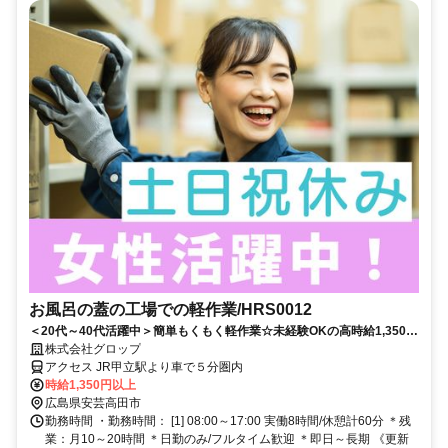
お風呂の蓋の工場での軽作業/HRS0012
＜20代～40代活躍中＞簡単もくもく軽作業☆未経験OKの高時給1,350円
♪【土日祝休み×日勤のみ】
株式会社グロップ
アクセス JR甲立駅より車で５分圏内
時給1,350円以上
広島県安芸高田市
勤務時間 ・勤務時間： [1] 08:00～17:00 実働8時間/休憩計60分 ＊残
業：月10～20時間 ＊日勤のみ/フルタイム歓迎 ＊即日～長期 《更新