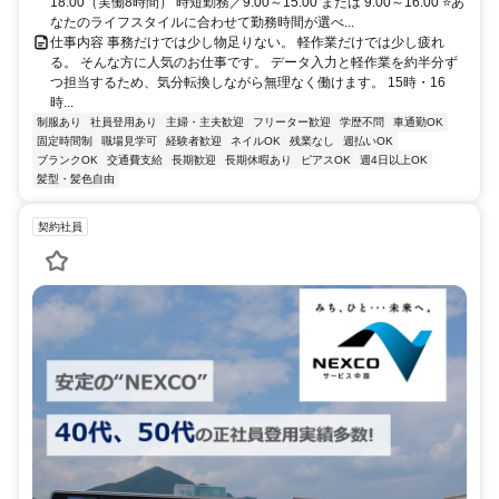
18:00（実働8時間） 時短勤務／9:00～15:00 または 9:00～16:00 ⭐あ
なたのライフスタイルに合わせて勤務時間が選べ...
仕事内容 事務だけでは少し物足りない。 軽作業だけでは少し疲れ
る。 そんな方に人気のお仕事です。 データ入力と軽作業を約半分ず
つ担当するため、気分転換しながら無理なく働けます。 15時・16
時...
制服あり
社員登用あり
主婦・主夫歓迎
フリーター歓迎
学歴不問
車通勤OK
固定時間制
職場見学可
経験者歓迎
ネイルOK
残業なし
週払いOK
ブランクOK
交通費支給
長期歓迎
長期休暇あり
ピアスOK
週4日以上OK
髪型・髪色自由
契約社員