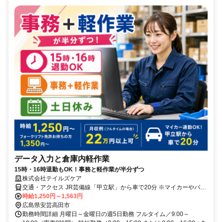
データ入力と倉庫内軽作業
15時・16時退勤もOK！事務と軽作業が半分ずつ
株式会社テイルズケア
交通・アクセス JR芸備線「甲立駅」から車で20分 ※マイカーやバイ
クでの通勤が便利です。
時給1,250円～1,563円
広島県安芸高田市
勤務時間詳細 月曜日～金曜日の週5日勤務 フルタイム／9:00～