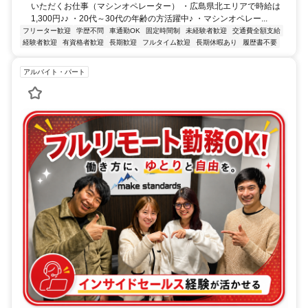
いただくお仕事（マシンオペレーター） ・広島県北エリアで時給は
1,300円♪♪ ・20代～30代の年齢の方活躍中♪ ・マシンオペレー...
フリーター歓迎
学歴不問
車通勤OK
固定時間制
未経験者歓迎
交通費全額支給
経験者歓迎
有資格者歓迎
長期歓迎
フルタイム歓迎
長期休暇あり
履歴書不要
アルバイト・パート