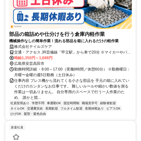
部品の箱詰めや仕分けを行う倉庫内軽作業
機械操作なしの簡単作業！流れる部品を箱に入れるだけの軽作業
株式会社テイルズケア
交通・アクセス JR芸備線「甲立駅」から車で20分 ※マイカーやバイ
クでの通勤が便利です。
時給1,350円～1,688円
広島県安芸高田市
勤務時間詳細 ・8:00～17:00（実働8時間／休憩60分） ※勤務曜日：
月曜〜金曜の週5日勤務（土日休み）
仕事内容 プレス機から流れてくる小さな部品を 手元の箱に入れてい
くだけのカンタンなお仕事です。 難しいルールや細かい数値を測る
作業は一切ありません。 自分専用のスペースで行う一人作業のた
め、 誰かと競...
社員登用あり
学歴不問
車通勤OK
固定時間制
職場見学可
経験者歓迎
ネイルOK
交通費支給
長期歓迎
フルタイム歓迎
長期休暇あり
ピアスOK
ひげOK
髪型・髪色自由
派遣社員