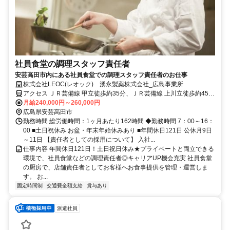
社員食堂の調理スタッフ責任者
安芸高田市内にある社員食堂での調理スタッフ責任者のお仕事
株式会社LEOC(レオック) 湧永製薬株式会社_広島事業所
アクセス ＪＲ芸備線 甲立徒歩約35分、ＪＲ芸備線 上川立徒歩約45
分、ＪＲ芸備線 志和地徒歩約69分 甲立駅より車4分
月給240,000円～260,000円
広島県安芸高田市
勤務時間 総労働時間：1ヶ月あたり162時間 ◆勤務時間 7：00～16：
00 ■土日祝休み お盆・年末年始休みあり ■年間休日121日 公休月9日
～11日 【責任者としての採用について】 入社...
仕事内容 年間休日121日！土日祝日休み★プライベートと両立できる
環境で、社員食堂などの調理責任者◎キャリアUP機会充実 社員食堂
の厨房で、店舗責任者としてお客様へお食事提供を管理・運営しま
す。 お...
固定時間制
交通費全額支給
賞与あり
派遣社員