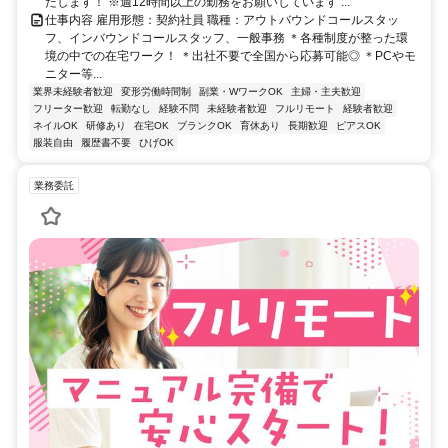
たします！ ※週12時間以上の勤務をお願いしています ...
仕事内容 雇用形態：契約社員 職種：アウトバウンドコールスタッ
フ、インバウンドコールスタッフ、一般事務 ＊各種制度が整った環
境の中での在宅ワーク！ ＊出社不要で全国から応募可能◎ ＊PCやモ
ニター等...
業界未経験者歓迎
変形労働時間制
副業・WワークOK
主婦・主夫歓迎
フリーター歓迎
転勤なし
経験不問
未経験者歓迎
フルリモート
経験者歓迎
ネイルOK
研修あり
在宅OK
ブランクOK
育休あり
長期歓迎
ピアスOK
服装自由
履歴書不要
ひげOK
業務委託