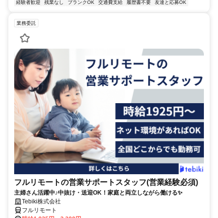
経験者歓迎
残業なし
ブランクOK
交通費支給
履歴書不要
友達と応募OK
業務委託
フルリモートの営業サポートスタッフ(営業経験必須)
主婦さん活躍中♪中抜け・送迎OK！家庭と両立しながら働ける✨
Tebiki株式会社
フルリモート