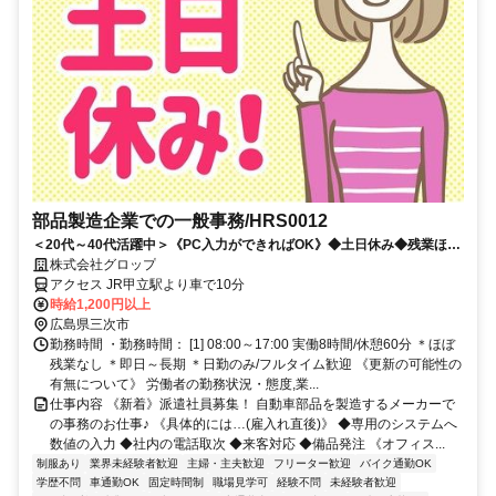
部品製造企業での一般事務/HRS0012
＜20代～40代活躍中＞《PC入力ができればOK》◆土日休み◆残業ほぼ
ナシ◆車通勤OK◆未経験スタート多数活躍
株式会社グロップ
アクセス JR甲立駅より車で10分
時給1,200円以上
広島県三次市
勤務時間 ・勤務時間： [1] 08:00～17:00 実働8時間/休憩60分 ＊ほぼ
残業なし ＊即日～長期 ＊日勤のみ/フルタイム歓迎 《更新の可能性の
有無について》 労働者の勤務状況・態度,業...
仕事内容 《新着》派遣社員募集！ 自動車部品を製造するメーカーで
の事務のお仕事♪ 《具体的には…(雇入れ直後)》 ◆専用のシステムへ
数値の入力 ◆社内の電話取次 ◆来客対応 ◆備品発注 《オフィス...
制服あり
業界未経験者歓迎
主婦・主夫歓迎
フリーター歓迎
バイク通勤OK
学歴不問
車通勤OK
固定時間制
職場見学可
経験不問
未経験者歓迎