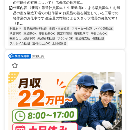
の可能性の有無について》 労働者の勤務状...
仕事内容 《新着》派遣社員募集！ 生産量増加による増員募集！ お風
呂の蓋を製造工場での軽作業★ お風呂の蓋を製造している工場での
軽作業のお仕事です 生産量の増加によるスタッフ増員の募集です！
《具...
制服あり
業界未経験者歓迎
主婦・主夫歓迎
フリーター歓迎
バイク通勤OK
学歴不問
車通勤OK
即日勤務OK
固定時間制
職場見学可
平日のみOK
転勤なし
経験不問
未経験者歓迎
ブランクOK
交通費支給
長期歓迎
フルタイム歓迎
週4日以上OK
土日祝休み
派遣社員