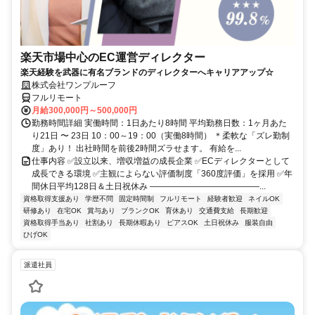
楽天市場中心のEC運営ディレクター
楽天経験を武器に有名ブランドのディレクターへキャリアアップ☆
株式会社ワンプルーフ
フルリモート
月給300,000円～500,000円
勤務時間詳細 実働時間：1日あたり8時間 平均勤務日数：1ヶ月あた
り21日 〜 23日 10：00～19：00（実働8時間） ＊柔軟な「ズレ勤制
度」あり！ 出社時間を前後2時間ズラせます。 有給を...
仕事内容 ✅設立以来、増収増益の成長企業 ✅ECディレクターとして
成長できる環境 ✅主観によらない評価制度「360度評価」を採用 ✅年
間休日平均128日＆土日祝休み ―――――――――――――...
資格取得支援あり
学歴不問
固定時間制
フルリモート
経験者歓迎
ネイルOK
研修あり
在宅OK
賞与あり
ブランクOK
育休あり
交通費支給
長期歓迎
資格取得手当あり
社割あり
長期休暇あり
ピアスOK
土日祝休み
服装自由
ひげOK
派遣社員