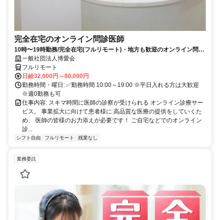
完全在宅のオンライン問診医師
10時〜19時勤務/完全在宅(フルリモート)・地方も歓迎のオンライン問診
業務
一般社団法人博愛会
フルリモート
日給32,000円～80,000円
勤務時間・曜日: ✅勤務時間 10:00～19:00 ※平日入れる方は大歓迎
※週0勤務も可
仕事内容: スキマ時間に医師の診察が受けられる オンライン診療サー
ビス。 事業拡大に向けて患者様に 高品質な医療の提供をしていくた
め、 医師の皆様のお力添えが必要です！ ご自宅などでのオンライン
診...
シフト自由
フルリモート
残業なし
業務委託