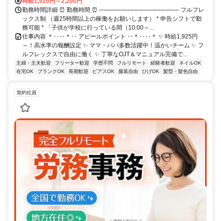
時給1,925円～2,200円
勤務時間詳細 ⏰ 勤務時間 ⏰ ────────────────── フルフレ
ックス制 （週25時間以上の稼働をお願いします） * 申告シフトで勤
務可能 * 「子供が学校に行っている間（10:00～...
仕事内容 ＊‥‥＊‥ アピールポイント ‥＊‥‥＊ ✨ 時給1,925円
～！高水準の報酬設定 ✨ ママ・パパ多数活躍中！温かいチーム ✨ フ
ルフレックスで自由に働く ✨ 丁寧なOJT＆マニュアル完備で...
主婦・主夫歓迎
フリーター歓迎
学歴不問
フルリモート
経験者歓迎
ネイルOK
在宅OK
ブランクOK
長期歓迎
ピアスOK
服装自由
ひげOK
髪型・髪色自由
契約社員