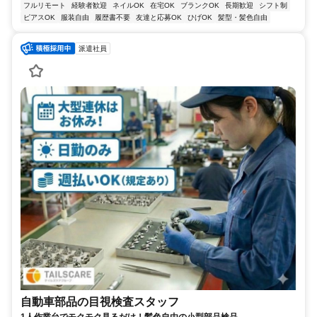
フルリモート
経験者歓迎
ネイルOK
在宅OK
ブランクOK
長期歓迎
シフト制
ピアスOK
服装自由
履歴書不要
友達と応募OK
ひげOK
髪型・髪色自由
派遣社員
自動車部品の目視検査スタッフ
1人作業台でモクモク見るだけ！髪色自由の小型部品検品