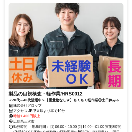
製品の目視検査・軽作業/HRS0012
＜20代～40代活躍中＞【重量物なし★】もくもく軽作業◎土日休み＆選
べる勤務時間◎ほぼ残業なし◎男女活躍中◎車通勤OK！
株式会社グロップ
アクセス JR甲立駅より車で10分
時給1,400円以上
広島県三次市
勤務時間 ・勤務時間： [1] 06:00～15:00 [2] 16:00～01:00 実働8時間
(休憩60分) [1][2]の交代勤務or日勤固定の相談OK ほぼ残業なし 即日～