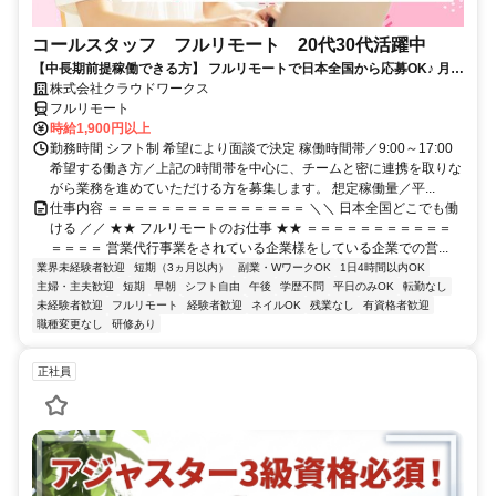
コールスタッフ フルリモート 20代30代活躍中
【中長期前提稼働できる方】 フルリモートで日本全国から応募OK♪ 月稼
働80時間で安定収入！
株式会社クラウドワークス
フルリモート
時給1,900円以上
勤務時間 シフト制 希望により面談で決定 稼働時間帯／9:00～17:00
希望する働き方／上記の時間帯を中心に、チームと密に連携を取りな
がら業務を進めていただける方を募集します。 想定稼働量／平...
仕事内容 ＝＝＝＝＝＝＝＝＝＝＝＝＝＝＝ ＼＼ 日本全国どこでも働
ける ／／ ★★ フルリモートのお仕事 ★★ ＝＝＝＝＝＝＝＝＝＝＝
＝＝＝＝ 営業代行事業をされている企業様をしている企業での営...
業界未経験者歓迎
短期（3ヵ月以内）
副業・WワークOK
1日4時間以内OK
主婦・主夫歓迎
短期
早朝
シフト自由
午後
学歴不問
平日のみOK
転勤なし
未経験者歓迎
フルリモート
経験者歓迎
ネイルOK
残業なし
有資格者歓迎
職種変更なし
研修あり
正社員