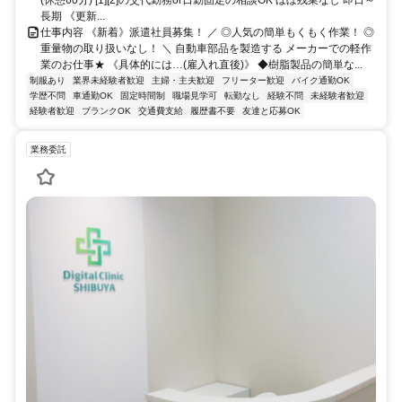
長期 《更新...
仕事内容 《新着》派遣社員募集！ ／ ◎人気の簡単もくもく作業！ ◎
重量物の取り扱いなし！ ＼ 自動車部品を製造する メーカーでの軽作
業のお仕事★ 《具体的には…(雇入れ直後)》 ◆樹脂製品の簡単な...
制服あり
業界未経験者歓迎
主婦・主夫歓迎
フリーター歓迎
バイク通勤OK
学歴不問
車通勤OK
固定時間制
職場見学可
転勤なし
経験不問
未経験者歓迎
経験者歓迎
ブランクOK
交通費支給
履歴書不要
友達と応募OK
業務委託