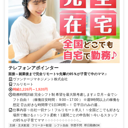
テレフォンアポインター
面接～就業後まで完全リモート✨先輩の95％が子育て中のママ♫
ヴァンテージマネジメント株式会社
フルリモート
時給1,226円～1,920円
勤務時間詳細 完全シフト制 希望を最大限考慮します♫ ⏰月～金でシ
フト自由！ （稼働目安時間： 9:00～17:00 ） ※週9時間以上の稼働を
想定 ⏰お好きな時間帯で1日3時間～！ ⏰平日のみの週...
仕事内容 ✨出社一切ナシ！フルリモート求人！ ✨全国どこでも好きな
場所で働ける♫ ✨シフト柔軟！1週間ごとの申告制 ✨今いるスタッフ
の95％が子育てママ ༶ ༶ ༶ ༶ ༶ ༶ ༶ ༶ ༶ ༶ ༶ ༶...
主婦・主夫歓迎
フリーター歓迎
シフト自由
学歴不問
即日勤務OK