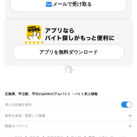
メールで受け取る
アプリを無料ダウンロード
広島県、甲立駅、平日のみOKのアルバイト・バイト求人情報
求人の詳細を表示
条件を追加・変更して検索
市区町村を追加・変更
関連キーワード
完全在宅ワーク 全国
シール貼り 在宅
現在地周辺
ガチャガチャ
犬カフェ
広島県
駅を追加・変更