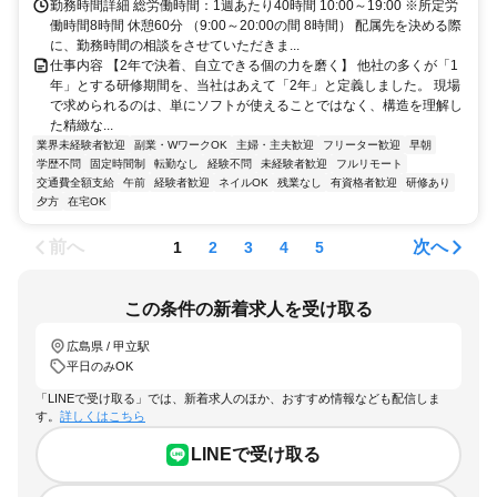
勤務時間詳細 総労働時間：1週あたり40時間 10:00～19:00 ※所定労
働時間8時間 休憩60分 （9:00～20:00の間 8時間） 配属先を決める際
に、勤務時間の相談をさせていただきま...
仕事内容 【2年で決着、自立できる個の力を磨く】 他社の多くが「1
年」とする研修期間を、当社はあえて「2年」と定義しました。 現場
で求められるのは、単にソフトが使えることではなく、構造を理解し
た精緻な...
業界未経験者歓迎
副業・WワークOK
主婦・主夫歓迎
フリーター歓迎
早朝
学歴不問
固定時間制
転勤なし
経験不問
未経験者歓迎
フルリモート
交通費全額支給
午前
経験者歓迎
ネイルOK
残業なし
有資格者歓迎
研修あり
夕方
在宅OK
前へ
次へ
1
2
3
4
5
この条件の新着求人を受け取る
広島県 / 甲立駅
平日のみOK
「LINEで受け取る」では、新着求人のほか、おすすめ情報なども配信しま
す。
詳しくはこちら
LINEで受け取る