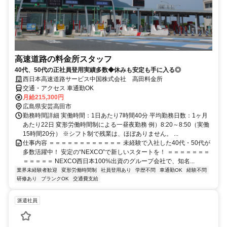
高速道路の料金所スタッフ
40代、50代の正社員登用実績多数◆休みも安定も手に入る◎
西日本高速道路サービス中国株式会社 高田料金所
交通・アクセス 車通勤OK
月給215,300円
広島県安芸高田市
勤務時間詳細 実働時間：1日あたり7時間40分 平均勤務日数：1ヶ月
あたり22日 変形労働時間制による一昼夜勤務 例）8:20～8:50（実働
15時間20分） ※シフト制で残業は、ほぼありません。 ...
仕事内容 ＝＝＝＝＝＝＝＝＝＝＝＝ 未経験で入社した40代・50代が
多数活躍中！ 安定の“NEXCO”で新しいスタートを！ ＝＝＝＝＝＝＝
＝＝＝＝＝ NEXCO西日本100%出資のグループ会社で、知名...
業界未経験者歓迎
変形労働時間制
社員登用あり
学歴不問
車通勤OK
経験不問
研修あり
ブランクOK
交通費支給
派遣社員