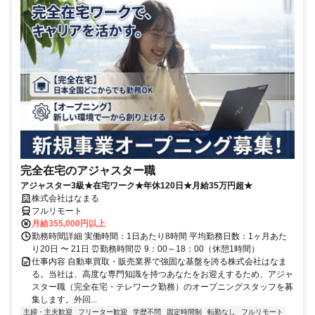
完全在宅のアジャスター職
アジャスター3級★在宅ワーク★年休120日★月給35万円超★
株式会社はなまる
フルリモート
月給355,000円以上
勤務時間詳細 実働時間：1日あたり8時間 平均勤務日数：1ヶ月あた
り20日 〜 21日 ⏰勤務時間⏰ 9：00～18：00（休憩1時間）
仕事内容 自動車買取・販売業界で強固な基盤を誇る株式会社はなま
る。当社は、高度な専門知識を持つあなたをお迎えするため、アジャ
スター職（完全在宅・テレワーク勤務）のオープニングスタッフを募
集します。外回...
主婦・主夫歓迎
フリーター歓迎
学歴不問
固定時間制
転勤なし
フルリモート