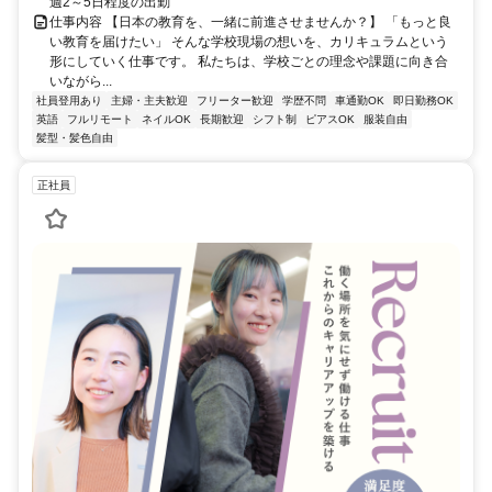
週2～5日程度の出勤
仕事内容 【日本の教育を、一緒に前進させませんか？】 「もっと良
い教育を届けたい」 そんな学校現場の想いを、カリキュラムという
形にしていく仕事です。 私たちは、学校ごとの理念や課題に向き合
いながら...
社員登用あり
主婦・主夫歓迎
フリーター歓迎
学歴不問
車通勤OK
即日勤務OK
英語
フルリモート
ネイルOK
長期歓迎
シフト制
ピアスOK
服装自由
髪型・髪色自由
正社員