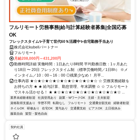
フルリモート労務事務|給与計算経験者募集|全国応募
OK
フレックスタイム✨子育て世代60％活躍中✨在宅勤務手当あり
株式会社kubellパートナー
フルリモート
月給208,000円～431,200円
勤務時間詳細 実働時間：1日あたり8時間 平均勤務日数：1ヶ月あた
り18日 〜 20日 フレックスタイム制 （標準労働時間／1日8h） ※メ
インタイム／10：00～16：00 ◎残業少なめ！ 月平...
仕事内容 ★☆★☆★☆★☆★☆★☆★☆★☆★☆ ☆ 労務実務経験を
お持ちの方 ★ ★ 給与計算、勤怠管理、年末調整 ☆ ☆ フルリモート
でスキル活かせる！ ★ ★☆★☆★☆★☆★☆★☆★☆★☆★☆ ...
業界未経験者歓迎
社員登用あり
副業・WワークOK
主婦・主夫歓迎
資格取得支援あり
学歴不問
転勤なし
フルリモート
交通費全額支給
経験者歓迎
ネイルOK
研修あり
在宅OK
賞与あり
交通費支給
ピアスOK
土日祝休み
服装自由
髪型・髪色自由
契約社員