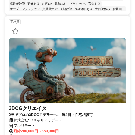
経験者歓迎
研修あり
在宅OK
賞与あり
ブランクOK
育休あり
オープニングスタッフ
交通費支給
長期歓迎
長期休暇あり
土日祝休み
服装自由
正社員
3DCGクリエイター
2年でプロの3DCGモデラーへ。 週4日・在宅相談可
株式会社SDキャリアサポート
フルリモート
月給200,000円～350,000円