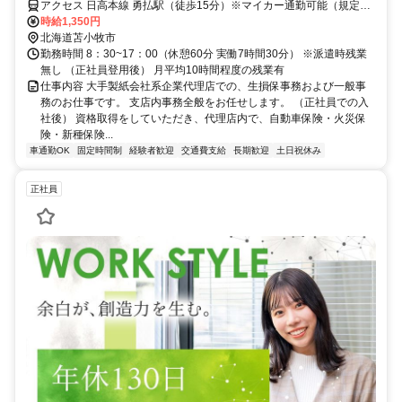
アクセス 日高本線 勇払駅（徒歩15分）※マイカー通勤可能（規定あ
り）
時給1,350円
北海道苫小牧市
勤務時間 8：30~17：00（休憩60分 実働7時間30分） ※派遣時残業
無し （正社員登用後） 月平均10時間程度の残業有
仕事内容 大手製紙会社系企業代理店での、生損保事務および一般事
務のお仕事です。 支店内事務全般をお任せします。 （正社員での入
社後） 資格取得をしていただき、代理店内で、自動車保険・火災保
険・新種保険...
車通勤OK
固定時間制
経験者歓迎
交通費支給
長期歓迎
土日祝休み
正社員