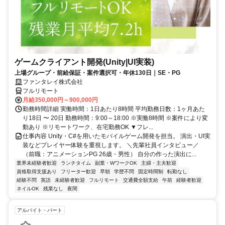
ゲームクライアント開発(Unity|UI実装)
上場グループ・前給保証・案件選択可・年休130日｜SE・PG
ファンタレイ株式会社
フルリモート
月給350,000円～900,000円
勤務時間詳細 実働時間：1日あたり8時間 平均勤務日数：1ヶ月あた
り18日 〜 20日 勤務時間：9:00～18:00 ※実働8時間 ※案件により変
動あり ※リモートワーク、在宅勤務OK ▼フレ...
仕事内容 Unity・C#を用いたモバイルゲーム開発を担当。 演出・UI実
装などプレイヤー体験を重視します。 ＼先輩社員インタビュー／
（前職：アニメーションPG 26歳・男性） 自分の作った演出に...
業界未経験者歓迎
ランチタイム
副業・WワークOK
主婦・主夫歓迎
資格取得支援あり
フリーター歓迎
早朝
学歴不問
固定時間制
転勤なし
経験不問
英語
未経験者歓迎
フルリモート
交通費全額支給
午前
経験者歓迎
ネイルOK
残業なし
夜間
アルバイト・パート