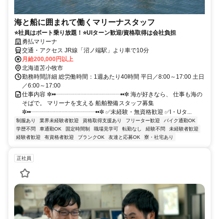
海と船に囲まれて働くマリーナスタッフ
⭐社員はボート乗り放題！⭐UIターン歓迎/資格取得は会社負担
勇払マリーナ
交通・アクセス JR線「沼ノ端駅」より車で10分
月給200,000円以上
北海道苫小牧市
勤務時間詳細 総労働時間：1週あたり40時間 平日／8:00～17:00 土日
／6:00～17:00
仕事内容 ✼••┈┈┈┈┈┈┈┈┈┈┈••✼ 海が好きなら、 仕事も海の
そばで。 マリーナを支える 船舶整備スタッフ募集
✼••┈┈┈┈┈┈┈┈┈┈┈••✼ ✅未経験・無資格歓迎 ✅I・Uタ...
制服あり
業界未経験者歓迎
資格取得支援あり
フリーター歓迎
バイク通勤OK
学歴不問
車通勤OK
固定時間制
職場見学可
転勤なし
経験不問
未経験者歓迎
経験者歓迎
有資格者歓迎
ブランクOK
友達と応募OK
寮・社宅あり
正社員