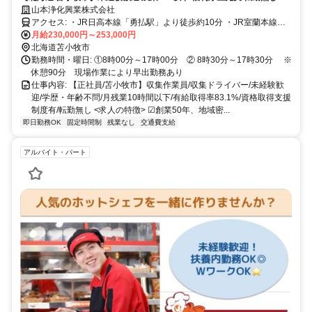
山本浄化興業株式会社
アクセス: ・JR日高本線「勇払駅」より徒歩約10分 ・JR室蘭本線・
千歳線・日高本線「苫小牧駅」より車で15分 ・道南バス「勇払出張
月給230,000円～253,000円
所」バス停より徒歩約3分 ・日高自動車道「沼ノ端西IC」より車で約
北海道苫小牧市
8分 ・道央自動車道「苫小牧東IC」より車で約15分
勤務時間・曜日: ①8時00分～17時00分 ② 8時30分～17時30分 ※
休憩90分 現場作業により早出勤務あり
仕事内容: 【正社員/苫小牧市】収集作業員/収集ドライバー/未経験歓
迎/学歴・年齢不問/月残業10時間以下/有給取得率83.1%/資格取得支援
制度有/転勤無し <求人の特徴> ☑創業50年、地域密...
即日勤務OK
固定時間制
残業なし
交通費支給
アルバイト・パート