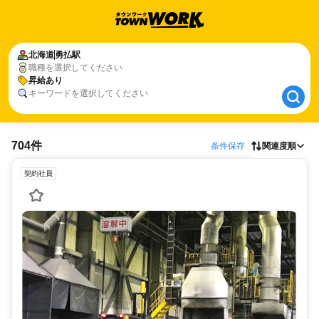
北海道
北海道
勇払駅
勇払駅
職種を選択してください
昇給あり
昇給あり
キーワードを選択してください
704件
条件保存
関連度順
契約社員