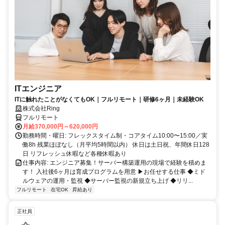
ITエンジニア
ITに触れたことがなくてもOK｜フルリモート｜研修6ヶ月｜未経験OK
株式会社Ring
フルリモート
月給370,000円～620,000円
勤務時間・曜日: フレックスタイム制・コアタイム10:00〜15:00／実
働8h 残業ほぼなし（月平均5時間以内） 休日は土日祝、年間休日128
日 リフレッシュ休暇など各種休暇あり
仕事内容: エンジニア募集！サーバー構築運用の現場で経験を積めま
す！ 入社後6ヶ月は育成プログラムを用意 ▶お任せする仕事 ◆ミド
ルウェアの運用・監視 ◆サーバー監視の新規立ち上げ ◆リリ...
フルリモート
在宅OK
昇給あり
正社員