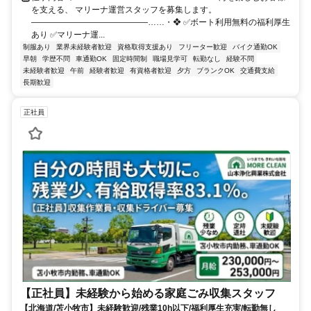
を支える、 マリーナ運営スタッフを募集します。
――――――――――――――……・❖ ✅ボート利用無料の福利厚生
あり ✅マリーナ運...
制服あり
業界未経験者歓迎
資格取得支援あり
フリーター歓迎
バイク通勤OK
早朝
学歴不問
車通勤OK
固定時間制
職場見学可
転勤なし
経験不問
未経験者歓迎
午前
経験者歓迎
有資格者歓迎
夕方
ブランクOK
交通費支給
長期歓迎
正社員
【正社員】未経験から始める家庭ごみ収集スタッフ
【北海道/苫小牧市】未経験歓迎/残業10h以下/福利厚生充実/転勤無し