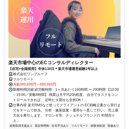
楽天市場中心のECコンサルディレクター
【在宅×全国採用】年休130日＊楽天市場運営経験2年以上
株式会社ワンプルーフ
フルリモート
月給300,000円～600,000円
勤務時間詳細 総労働時間：1ヶ月あたり160時間 〜 200時間 【10:00
～19:00／実働8時間】 残業は月平均20h程度。 自分でタスクをコン
トロールできれば、 定時ピタ退社も全然OK！...
仕事内容 楽天RMSなど使ってクライアントの EC戦略立案から実行ま
でをチームで担当。 分析・施策提案・運用を一貫して行い、 売上最
大化を牽引します。 デロンギ等、ナショナルブランドの 年間売り
上...
資格取得支援あり
固定時間制
住宅手当あり
フルリモート
経験者歓迎
研修あり