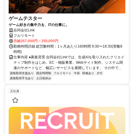
ゲームテスター
ゲーム好きの集中力を、ITの仕事に。
合同会社Link
フルリモート
月給267,000円～350,000円
勤務時間詳細 総労働時間：1ヶ月あたり160時間 9:30〜18:30(実働8
時間)
仕事内容 ●募集背景 合同会社Linkでは、生成AIを取り入れたクリエイ
ティブ制作をはじめ、EC・物販事業、Webサイト制作、システム関
連のサポートなど、幅広いサービスを展開しています。 その中で...
資格取得支援あり
固定時間制
フルリモート
午前
研修あり
夕方
資格取得手当あり
土日祝休み
正社員