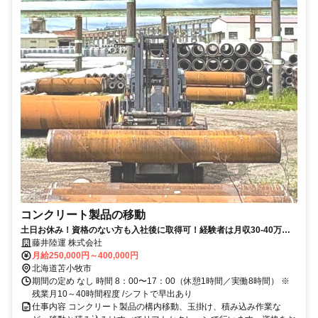
コンクリート製品の移動
土日お休み！資格のない方も入社後に取得可！経験者は月収30-40万
円〜！
藤井陸運 株式会社
月給250,000円～400,000円
北海道苫小牧市
期間の定め なし 時間 8：00〜17：00（休憩1時間／実働8時間） ※
残業月10～40時間程度 /シフトで早出あり
仕事内容 コンクリート製品の構内移動、玉掛け、積み込み作業な