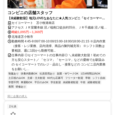
コンビニの店舗スタッフ
【未経験歓迎】地元LOVEなあなたに★人気コンビニ「セイコーマー
ト」であったか接客始めませんか♪
セイコーマート 苫小牧港南店
アクセス ＪＲ室蘭本線 沼ノ端南口徒歩約55分、ＪＲ千歳線 沼ノ端南
口徒歩約55分、ＪＲ日高本線 勇払徒歩約61分
時給1,095円～1,369円
北海道苫小牧市
勤務時間 4:45-9:00/7:00-10:00/15:00-18:00/18:00-21:15 ※店内作業
（接客・レジ業務、店内清掃、商品の陳列補充等） ※シフト回数は
要相談、週に1回から勤務可能...
仕事内容 ◎セイコーマートの仕事内容◎ ＼未経験大歓迎！初めての
方も安心スタート／ 「セコマ」「セーコマ」などの愛称でお馴染み
の セイコーマートでのレジ・品出し・接客などの コンビニ店内業務
をお願いし...
制服あり
扶養内勤務OK
社員登用あり
副業・WワークOK
1日4時間以内OK
土日祝のみOK
主婦・主夫歓迎
60代も応募可
フリーター歓迎
早朝
シフト自由
学歴不問
車通勤OK
平日のみOK
学生歓迎
未経験者歓迎
午前
経験者歓迎
夜間
研修あり
同じ企業の求人
正社員