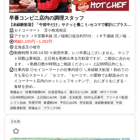
早番コンビニ店内の調理スタッフ
【未経験歓迎】「午前中だけ」サクッと働こう♪セコマで家計にプラス◎
扶養内勤務もOK！
セイコーマート 苫小牧港南店
アクセス ＪＲ室蘭本線 沼ノ端南口徒歩約55分、ＪＲ千歳線 沼ノ端南
口徒歩約55分、ＪＲ日高本線 勇払徒歩約61分
時給1,105円～1,382円
北海道苫小牧市
勤務時間 9:00-14:00 ※厨房作業。レジ作業はございません。 ※シフ
ト回数は要相談。土日祝を勤務出来る方歓迎ですが、ご都合に合わせ
ます。 ＜勤務日数や時間はご相談ください♪＞ 上記時間以外にも...
仕事内容 ◎セイコーマートの仕事内容◎ ＼未経験大歓迎！初めての
方も安心スタート／ 「セコマ」「セーコマ」の愛称でお馴染みの セ
イコーマート店内のホットシェフキッチンで、 おにぎりをにぎる・
食材を炒め...
制服あり
扶養内勤務OK
社員登用あり
週1日からOK
副業・WワークOK
1日4時間以内OK
土日祝のみOK
主婦・主夫歓迎
60代も応募可
フリーター歓迎
シフト自由
学歴不問
車通勤OK
平日のみOK
学生歓迎
未経験者歓迎
午前
経験者歓迎
研修あり
ブランクOK
正社員