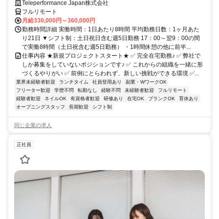
Teleperformance Japan株式会社
フルリモート
月給330,000円～360,000円
勤務時間詳細 実働時間：1日あたり8時間 平均勤務日数：1ヶ月あた
り21日 ▼シフト制：土日祝日含む週5日勤務 17：00～翌9：00の間
で実働8時間（土日祝含む週5日勤務） ・1時間休憩の他に前半...
仕事内容 ★新規プロジェクトスタート★ ✅ 完全在宅勤務♪ ✅ 弊社で
しか募集をしていないポジションです♪ ✅ これからの組織を一緒に形
づくるやりがい ✅ 前例にとらわれず、新しい挑戦ができる環境 ✅...
業界未経験者歓迎
ランチタイム
社員登用あり
副業・WワークOK
フリーター歓迎
学歴不問
転勤なし
経験不問
未経験者歓迎
フルリモート
経験者歓迎
ネイルOK
有資格者歓迎
研修あり
在宅OK
ブランクOK
育休あり
オープニングスタッフ
長期歓迎
シフト制
同じ企業の求人
正社員