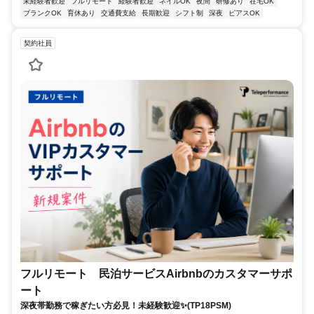
未経験者歓迎
フルリモート
経験者歓迎
ネイルOK
夜間
研修あり
在宅OK
ブランクOK
育休あり
交通費支給
長期歓迎
シフト制
深夜
ピアスOK
契約社員
フルリモート 民泊サービスAirbnbのカスタマーサポ
ート
深夜帯勤務で稼ぎたい方必見！未経験歓迎✨(TP18PSM)