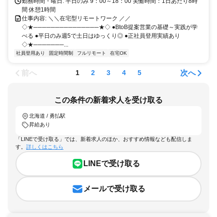
勤務時間・曜日: 平日のみ 9：00～18：00 実働時間：1日あたり8時
間 休憩1時間
仕事内容: ＼＼在宅型リモートワーク ／／
◇★───────────────★◇ ●BtoB提案営業の基礎～実践が学
べる ●平日のみ週5で土日はゆっくり◎ ●正社員登用実績あり
◇★───────...
社員登用あり
固定時間制
フルリモート
在宅OK
前へ
次へ
1
2
3
4
5
この条件の新着求人を受け取る
北海道 / 勇払駅
昇給あり
「LINEで受け取る」では、新着求人のほか、おすすめ情報なども配信しま
す。
詳しくはこちら
LINEで受け取る
メールで受け取る