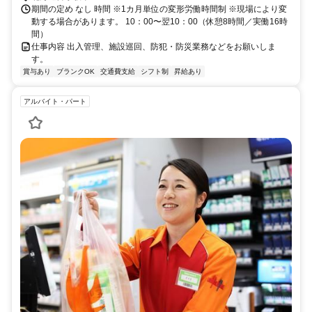
期間の定め なし 時間 ※1カ月単位の変形労働時間制 ※現場により変
動する場合があります。 10：00〜翌10：00（休憩8時間／実働16時
間）
仕事内容 出入管理、施設巡回、防犯・防災業務などをお願いしま
す。
賞与あり
ブランクOK
交通費支給
シフト制
昇給あり
アルバイト・パート