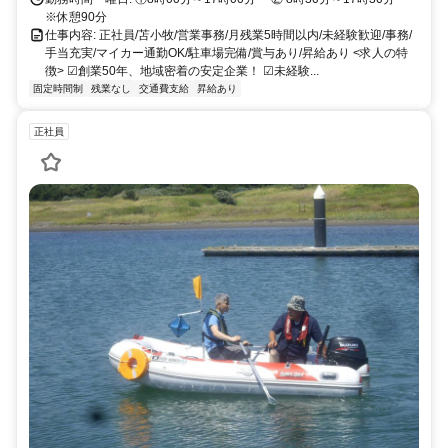
（マイカー通勤OK）
※休憩90分
仕事内容: 正社員/苫小牧/営業事務/月残業5時間以内/未経験歓迎/事務/
手当充実/マイカー通勤OK/駐車場完備/賞与あり/昇給あり <求人の特
徴> ☑創業50年、地域密着の安定企業！ ☑未経験...
固定時間制
残業なし
交通費支給
昇給あり
正社員