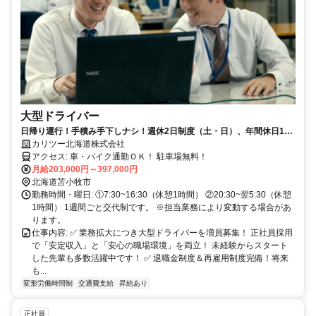
大型ドライバー
日帰り運行！手積み手下しナシ！週休2日制度（土・日）、年間休日111
日、長期連休3回、賞与年2回！
カリツー北海道株式会社
アクセス: 車・バイク通勤ＯＫ！ 駐車場無料！
月給203,000円～397,000円
北海道苫小牧市
勤務時間・曜日: ①7:30~16:30（休憩1時間） ②20:30~翌5:30（休憩
1時間） 1週間ごと交代制です。 ※担当業務により変動する場合があ
ります。
仕事内容: ✅ 業務拡大につき大型ドライバーを増員募集！ 正社員採用
で「安定収入」と「安心の職場環境」を両立！ 未経験からスタート
した先輩も多数活躍中です！ ✅ 退職金制度＆再雇用制度完備！将来
も...
変形労働時間制
交通費支給
昇給あり
正社員