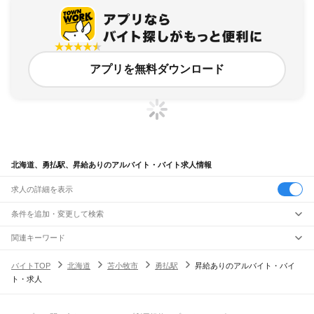
アプリを無料ダウンロード
北海道、勇払駅、昇給ありのアルバイト・バイト求人情報
求人の詳細を表示
条件を追加・変更して検索
市区町村を追加・変更
関連キーワード
完全在宅ワーク 全国
シール貼り 在宅
現在地周辺
ガチャガチャ
犬カフェ
北海道
駅を追加・変更
バイトTOP
北海道
苫小牧市
勇払駅
昇給ありのアルバイト・バイ
北海道
すべて
ト・求人
札幌市
すべて
職種を追加・変更
JR函館本線(函館～長万部)
中央区
北区
東区
白石区
豊平区
南区
西区
厚別区
手稲区
清田区
函館駅
五稜郭駅
桔梗駅
大中山駅
七飯駅
新函館北斗駅
仁山駅
大沼駅
大沼公園駅
飲食・フードサービス
函館市
小樽市
旭川市
室蘭市
釧路市
帯広市
北見市
夕張市
岩見沢市
網走市
留萌市
特徴を追加・変更
赤井川駅
駒ケ岳駅
鹿部駅
渡島沼尻駅
渡島砂原駅
掛澗駅
尾白内駅
東森駅
森駅
石倉駅