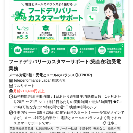
フードデリバリーカスタマーサポート(完全在宅)受電
業務
メール対応5割！受電とメールのバランス◎(TP03R)
Teleperformance Japan株式会社
フルリモート
月給218,400円以上
勤務時間詳細 実働時間：1日あたり8時間 平均勤務日数：1ヶ月あた
り20日 〜 21日 シフト制 1日あたりの実働時間：最大8時間/日 ◆7～
25時(可能な方は27時)の間で週5日/実働8時間のシフ...
仕事内容 ━━ 📅8月26日(水)在宅勤務スタート！━━ 受電がメインで
すが、メール対応も約半分！ 電話とメールのバランスよく働けるカ
スタマーサポートです♪ ━━━━━━━━━━━━━━ 📋 仕事...
業界未経験者歓迎
社員登用あり
フリーター歓迎
学歴不問
転勤なし
経験不問