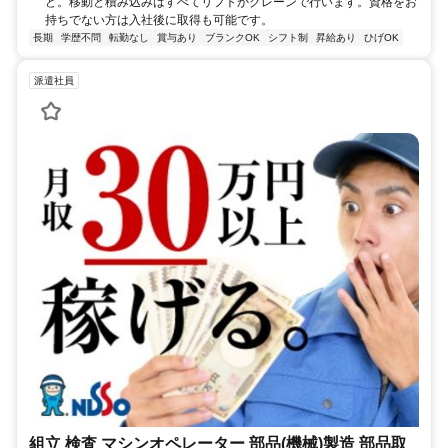
ど。移動と積み込みはすべてリフトかクレーンで行います。資格をお
持ちでない方は入社後に取得も可能です。
長期
学歴不問
転勤なし
賞与あり
ブランクOK
シフト制
昇給あり
ひげOK
派遣社員
組立 検査 マシンオペレーター 部品(機械)製造 部品取