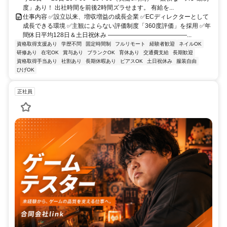
度」あり！ 出社時間を前後2時間ズラせます。 有給を...
仕事内容 ✅設立以来、増収増益の成長企業 ✅ECディレクターとして
成長できる環境 ✅主観によらない評価制度「360度評価」を採用 ✅年
間休日平均128日＆土日祝休み ―――――――――――――...
資格取得支援あり
学歴不問
固定時間制
フルリモート
経験者歓迎
ネイルOK
研修あり
在宅OK
賞与あり
ブランクOK
育休あり
交通費支給
長期歓迎
資格取得手当あり
社割あり
長期休暇あり
ピアスOK
土日祝休み
服装自由
ひげOK
正社員