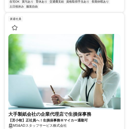
在宅OK
賞与あり
育休あり
交通費支給
資格取得手当あり
長期休暇あり
土日祝休み
服装自由
派遣社員
大手製紙会社の企業代理店で生損保事務
【苫小牧】正社員へ！生損保事務※マイカー通勤可
MS&ADスタッフサービス株式会社