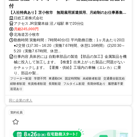
付
【入社特典あり】苫小牧市 無期雇用派遣採用、月給制のお仕事募集で
す！
日総工産株式会社
アクセス JR室蘭本線 沼ノ端駅 車で20分位
月給245,000円
北海道苫小牧市
勤務時間 実働時間：7時間40分/日 平均勤務日数：1ヶ月あたり20日
●2交替 (1)7:30～16:20（実働7.67時間、休憩1.16時間） (2)20:30～
5:20（実働7.67時間、休憩...
仕事内容 具体的には 自動車部品の製造 【部品の加工】金属製品を機
械に投入して加工します。 【検査】出来上がった製品に問題がない
かチェックします。 【運搬・供給】工場内の車輛（エレカ）に乗
り、部品や製...
フリーター歓迎
学歴不問
車通勤OK
固定時間制
未経験者歓迎
交通費全額支給
経験者歓迎
有資格者歓迎
長期歓迎
フルタイム歓迎
長期休暇あり
履歴書不要
送迎あり
同じ企業の求人
契約社員