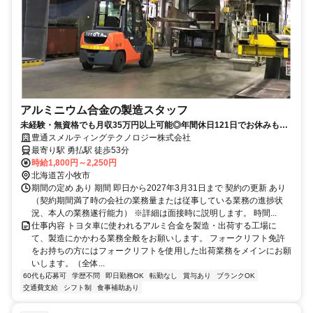
アルミニウム合金の製造スタッフ
未経験・無資格でも月収35万円以上可能◎年間休日121日でお休みも充
実！
豊通スメルティングテクノロジー株式会社
最寄り駅 勇払駅 徒歩53分
時給1,800円～2,250円
北海道苫小牧市
期間の定め あり 期間 即日から2027年3月31日まで 契約の更新 あり
（契約期間満了時の会社の業務量または従事している業務の進捗状
況、本人の業務遂行能力） ※詳細は面接時に説明します。 時間...
仕事内容 トヨタ車に使われるアルミ合金を製造・出荷する工場に
て、製造にかかわる業務全般をお願いします。 フォークリフト免許
をお持ちの方にはフォークリフトを使用した出荷業務をメインにお願
いします。（全体...
60代も応募可
学歴不問
即日勤務OK
転勤なし
賞与あり
ブランクOK
交通費支給
シフト制
食事補助あり