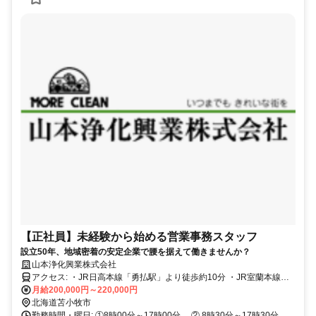
【正社員】未経験から始める営業事務スタッフ
設立50年、地域密着の安定企業で腰を据えて働きませんか？
山本浄化興業株式会社
アクセス: ・JR日高本線「勇払駅」より徒歩約10分 ・JR室蘭本線・
千歳線・日高本線「苫小牧駅」より車で15分 ・道南バス「勇払出張
月給200,000円～220,000円
所」バス停より徒歩約3分 ・日高自動車道「沼ノ端西IC」より車で約
北海道苫小牧市
8分 ・道央自動車道「苫小牧東IC」より車で約15分 無料駐車場完備
勤務時間・曜日: ①8時00分～17時00分 ② 8時30分～17時30分