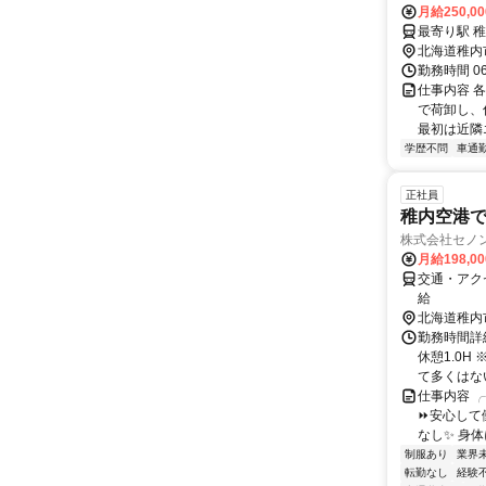
月給250,0
北海道稚内
勤務時間 0
仕事内容 
で荷卸し、
最初は近隣
学歴不問
車通勤
正社員
稚内空港で
株式会社セノン
月給198,0
交通・アク
給
北海道稚内
勤務時間詳細
休憩1.0H
て多くはない
仕事内容 
⏩安心して
なし✨ 身体
制服あり
業界
転勤なし
経験