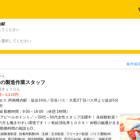
内駅
してください
を選択してください
条件保
ート
場の製造作業スタッフ
道きょうりん
円～1,115円
セス JR南稚内駅：徒歩10分／宗谷バス・大黒3丁目バス停より徒歩5分
市
 勤務時間：9:00～16:00 （休憩 1時間）
＼アピールポイント／ ✅20代～50代女性スタッフ活躍中！ 未経験歓迎！
の方も働きやすい環境です！ ✅有給消化率１００％！ 休暇の融通がきき
勤務時間の相談もO...
未経験者歓迎
扶養内勤務OK
主婦・主夫歓迎
フリーター歓迎
バイク通勤OK
OK
即日勤務OK
固定時間制
職場見学可
平日のみOK
転勤なし
経験不問