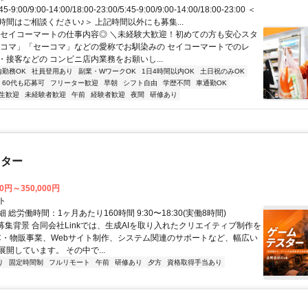
9:00/9:00-14:00/18:00-23:00/5:45-9:00/9:00-14:00/18:00-23:00 ＜
時間はご相談ください♪＞ 上記時間以外にも募集...
◎セイコーマートの仕事内容◎ ＼未経験大歓迎！初めての方も安心スタ
セコマ」「セーコマ」などの愛称でお馴染みの セイコーマートでのレ
・接客などの コンビニ店内業務をお願いし...
内勤務OK
社員登用あり
副業・WワークOK
1日4時間以内OK
土日祝のみOK
60代も応募可
フリーター歓迎
早朝
シフト自由
学歴不問
車通勤OK
生歓迎
未経験者歓迎
午前
経験者歓迎
夜間
研修あり
スター
00円～350,000円
ト
 総労働時間：1ヶ月あたり160時間 9:30〜18:30(実働8時間)
●募集背景 合同会社Linkでは、生成AIを取り入れたクリエイティブ制作を
C・物販事業、Webサイト制作、システム関連のサポートなど、幅広い
開しています。 その中で...
り
固定時間制
フルリモート
午前
研修あり
夕方
資格取得手当あり