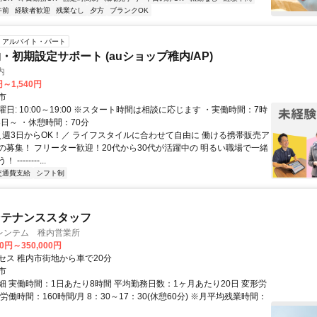
午前
経験者歓迎
残業なし
夕方
ブランクOK
アルバイト・パート
・初期設定サポート (auショップ稚内/AP)
内
円～1,540円
市
日: 10:00～19:00 ※スタート時間は相談に応じます ・実働時間：7時
週3日～ ・休憩時間：70分
 ＼週3日からOK！／ ライフスタイルに合わせて自由に 働ける携帯販売ア
の募集！ フリーター歓迎！20代から30代が活躍中の 明るい職場で一緒
-------...
交通費支給
シフト制
ンテナンススタッフ
レンテム 稚内営業所
00円～350,000円
セス 稚内市街地から車で20分
市
細 実働時間：1日あたり8時間 平均勤務日数：1ヶ月あたり20日 変形労
労働時間：160時間/月 8：30～17：30(休憩60分) ※月平均残業時間：