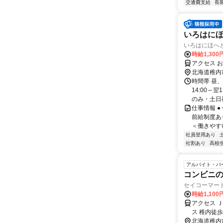
交通費支給
長
いろはにほ
いろはにほへと
時給1,300
アクセス 
北海道稚内
時間帯 昼
14:00～
のみ・土日祝
仕事情報 
前給制度あ
＜働きやすい
社員登用あり
社割あり
高校
アルバイト・パ
コンビニ
セイコーマー
時給1,100
アクセス 
ス 稚内徒歩
北海道稚内