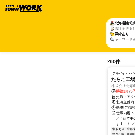
北海道
南稚
職種を選択
昇給あり
キーワード
260件
アルバイト・パ
たらこ工
株式会社北海
時給1,075
交通・アク
北海道稚内
勤務時間詳細
仕事内容 
✅子育て中
ます！！ ※
制服あり
業界
学歴不問
車通勤