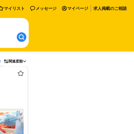
マイリスト
メッセージ
マイページ
求人掲載のご相談
存
関連度順