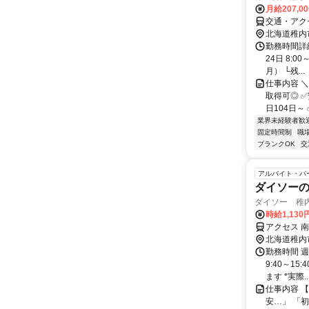
月給207,0
交通・アク
北海道稚内
勤務時間詳
24日 8:
月） └残...
仕事内容 
取得可◎ 
日104日～
業界未経験者歓
固定時間制
職
ブランクOK
交
アルバイト・パ
ダイソー
ダイソー 稚
時給1,130
アクセス 南
北海道稚内
勤務時間 週
9:40～1
ます *実際..
仕事内容 
安…」 「