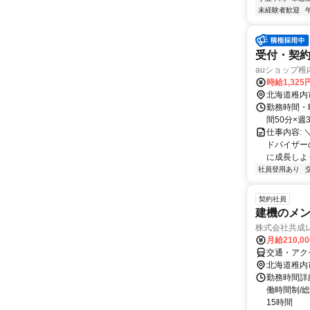
未経験者歓迎
受付・契約
auショップ稚
時給1,325
北海道稚内
勤務時間・曜
間50分×
仕事内容:
ドバイザー
に成長しよう！ -
社員登用あり
契約社員
建機のメ
株式会社共成
月給210,0
交通・アク
北海道稚内
勤務時間詳
働時間制/総
15時間