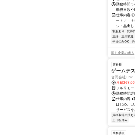
勤務時間 5:45-
勤務日数や
仕事内容 
ート／ 「
ジ・品出し
制服あり
扶養
主婦・主夫歓迎
平日のみOK
学
同じ企業の求人
正社員
ゲームテ
合同会社Link
月給267,0
フルリモー
勤務時間詳細
仕事内容 
はじめ、E
サービスを展
資格取得支援あ
土日祝休み
業務委託