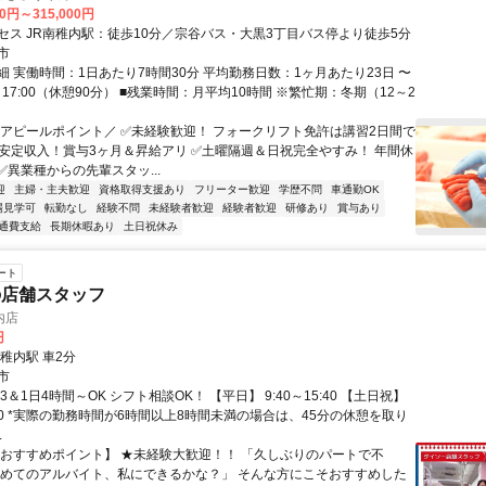
00円～315,000円
セス JR南稚内駅：徒歩10分／宗谷バス・大黒3丁目バス停より徒歩5分
市
細 実働時間：1日あたり7時間30分 平均勤務日数：1ヶ月あたり23日 〜
00～17:00（休憩90分） ■残業時間：月平均10時間 ※繁忙期：冬期（12～2
＼アピールポイント／ ✅未経験歓迎！ フォークリフト免許は講習2日間で
✅安定収入！賞与3ヶ月＆昇給アリ ✅土曜隔週＆日祝完全やすみ！ 年間休
 ✅異業種からの先輩スタッ...
迎
主婦・主夫歓迎
資格取得支援あり
フリーター歓迎
学歴不問
車通勤OK
場見学可
転勤なし
経験不問
未経験者歓迎
経験者歓迎
研修あり
賞与あり
通費支給
長期休暇あり
土日祝休み
ート
の店舗スタッフ
内店
円
稚内駅 車2分
市
3＆1日4時間～OK シフト相談OK！ 【平日】 9:40～15:40 【土日祝】
5:40 *実際の勤務時間が6時間以上8時間未満の場合は、45分の休憩を取り
.
【おすすめポイント】 ★未経験大歓迎！！ 「久しぶりのパートで不
初めてのアルバイト、私にできるかな？」 そんな方にこそおすすめした