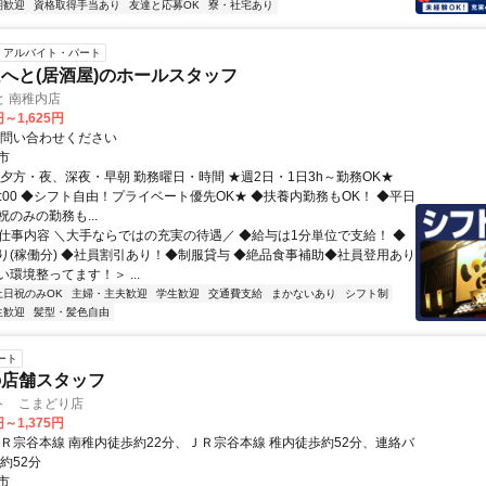
期歓迎
資格取得手当あり
友達と応募OK
寮・社宅あり
アルバイト・パート
へと(居酒屋)のホールスタッフ
 南稚内店
円～1,625円
お問い合わせください
市
、夕方・夜、深夜・早朝 勤務曜日・時間 ★週2日・1日3h～勤務OK★
翌1:00 ◆シフト自由！プライベート優先OK★ ◆扶養内勤務もOK！ ◆平日
のみの勤務も...
● 仕事内容 ＼大手ならではの充実の待遇／ ◆給与は1分単位で支給！ ◆
り(稼働分) ◆社員割引あり！◆制服貸与 ◆絶品食事補助◆社員登用あり
環境整ってます！＞ ...
土日祝のみOK
主婦・主夫歓迎
学生歓迎
交通費支給
まかないあり
シフト制
生歓迎
髪型・髪色自由
ート
の店舗スタッフ
ト こまどり店
円～1,375円
ＪＲ宗谷本線 南稚内徒歩約22分、ＪＲ宗谷本線 稚内徒歩約52分、連絡バ
約52分
市