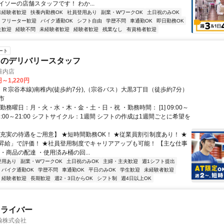
ソーの店舗スタッフです！ わか...
未経験者歓迎
扶養内勤務OK
社員登用あり
副業・WワークOK
土日祝のみOK
フリーター歓迎
バイク通勤OK
シフト自由
学歴不問
車通勤OK
即日勤務OK
生歓迎
経験不問
未経験者歓迎
経験者歓迎
残業なし
有資格者歓迎
ート
司のデリバリースタッフ
稚内店
円～1,220円
ＪＲ宗谷本線)南稚内(徒歩約7分),（宗谷バス）大黒3丁目（徒歩約7分）
市
勤務曜日：月・火・水・木・金・土・日・祝 ・勤務時間： [1] 09:00～
2] 16:00～21:00 シフトサイクル：1週間 シフトの作成は1週間ごとに希望を
【充実の待遇をご用意】 ★短時間勤務OK！ ★従業員割引制度あり！ ★
昇給」で評価！ ★社員登用制度でキャリアアップも可能！ 【主な仕事
・商品の配達 ・使用済み桶の回...
登用あり
副業・WワークOK
土日祝のみOK
主婦・主夫歓迎
週1シフト提出
バイク通勤OK
学歴不問
車通勤OK
平日のみOK
学生歓迎
未経験者歓迎
経験者歓迎
長期歓迎
週2・3日からOK
シフト制
週4日以上OK
ドライバー
輸株式会社