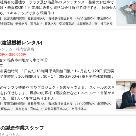
当社所有の重機やトラック及び備品等の メンテナンス・整備のお仕事で
経験・未資格OK！＞ 業務に必要な資格は会社負担で取得でき、 勉強会の
、スキルアップできる 環境作り...
迎
変形労働時間制
社員登用あり
資格取得支援あり
バイク通勤OK
車通勤OK
費全額支給
研修あり
賞与あり
育休あり
交通費支給
土日祝休み
寮・社宅あり
(建設機械レンタル)
レンテム 稚内営業所
00円～350,000円
セス 稚内市街地から車で20分
市
細 実働時間：1日あたり8時間 平均勤務日数：1ヶ月あたり20日 変形労
労働時間：160時間/月 8：30～17：30(休憩60分) ※月平均残業時間：
街のインフラ整備や 大型プロジェクトを裏から支える、 スケールの大き
業をお任せします。 既存のお客様（建設会社など）への ルート営業がメ
め、 厳しいノルマはありません...
迎
変形労働時間制
社員登用あり
資格取得支援あり
バイク通勤OK
車通勤OK
研修あり
賞与あり
育休あり
資格取得手当あり
土日祝休み
場の製造作業スタッフ
道きょうりん