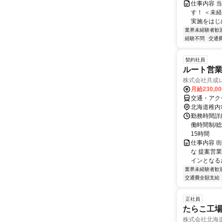
仕事内容 
す！ ＜未
実施をはじめ
業界未経験者歓
経験不問
交通
契約社員
ルート営業
株式会社共成
月給230,0
交通・アク
北海道稚内
勤務時間詳
働時間制/総
15時間
仕事内容 
な 提案営
インとなるた
業界未経験者歓
交通費全額支給
正社員
たらこ工
株式会社北海