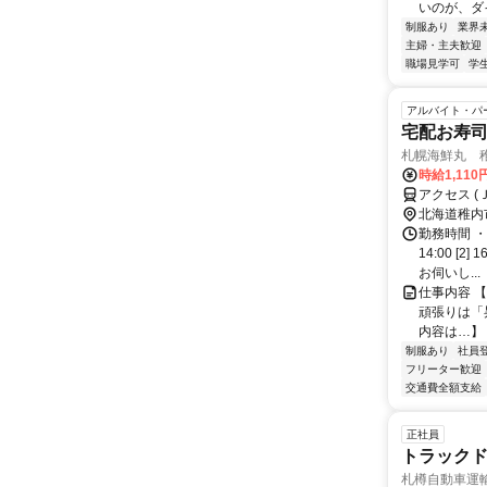
いのが、ダイ
制服あり
業界
主婦・主夫歓迎
職場見学可
学
アルバイト・パ
宅配お寿
札幌海鮮丸 
時給1,110
アクセス (
北海道稚内
勤務時間 ・
14:00 [
お伺いし...
仕事内容 
頑張りは「
内容は…】 
制服あり
社員
フリーター歓迎
交通費全額支給
正社員
トラック
札樽自動車運