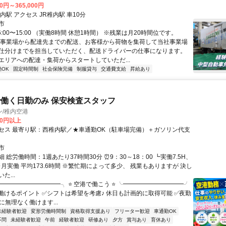
00円～365,000円
最寄り駅 稚内駅 アクセス JR稚内駅 車10分
市
6:00〜15:00 （実働8時間 休憩1時間） ※残業は月20時間位です。
各事業場から配達先までの配送、お客様から荷物を集荷して当社事業場
仕分けまでを担当していただく、配送ドライバーの仕事になります。
エリアへの配達・集荷からスタートしていただ...
OK
固定時間制
社会保険完備
制服貸与
交通費支給
昇給あり
働く日勤のみ 保安検査スタッフ
/稚内空港
00円以上
セス 最寄り駅：西稚内駅／★車通勤OK（駐車場完備）＋ガソリン代支
市
 総労働時間：1週あたり37時間30分 ⏰9：30～18：00 ┗実働7.5H、
 ※月実働 平均173.6時間 ※繁忙期によって多少、 残業もありますが 決し
た...
╭━━━━━━━━━━╮ ⭐ 空港で働こう ⭐ ╰━━━━━━━━━━╯
働けるポイント ✅シフトは希望を考慮♪ 休日も計画的に取得可能 ✅夜勤
に無理なく働けます...
未経験者歓迎
変形労働時間制
資格取得支援あり
フリーター歓迎
車通勤OK
不問
未経験者歓迎
午前
経験者歓迎
研修あり
夕方
賞与あり
育休あり