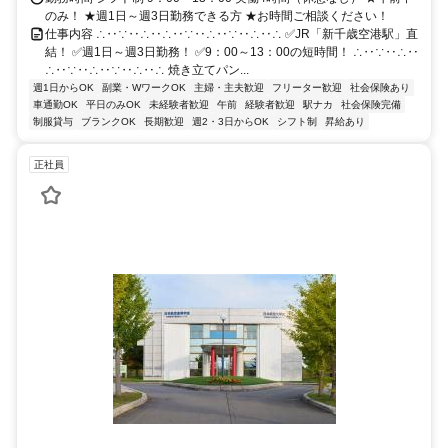
のみ！ ★週1日～週3日勤務できる方 ★お時間ご相談ください！
仕事内容 ∴‥∵‥∴‥∴‥∵‥∴‥∵‥∴‥∴ ✅️JR「新千歳空港駅」直
結！ ✅️週1日～週3日勤務！ ✅️9：00～13：00の短時間！ ∴‥∵‥∴‥
∴‥∵‥∴‥∵‥∴‥∴ 焼き立てパン...
週1日からOK
副業・WワークOK
主婦・主夫歓迎
フリーター歓迎
社会保険あり
車通勤OK
平日のみOK
未経験者歓迎
午前
経験者歓迎
駅ナカ
社会保険完備
制服貸与
ブランクOK
長期歓迎
週2・3日からOK
シフト制
昇給あり
正社員