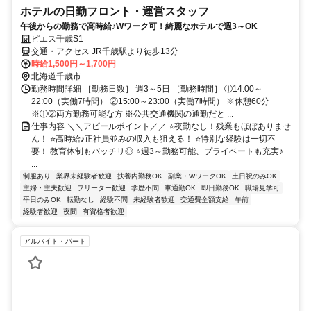
ホテルの日勤フロント・運営スタッフ
午後からの勤務で高時給♪Wワーク可！綺麗なホテルで週3～OK
ピエス千歳S1
交通・アクセス JR千歳駅より徒歩13分
時給1,500円～1,700円
北海道千歳市
勤務時間詳細 ［勤務日数］ 週3～5日 ［勤務時間］ ①14:00～
22:00（実働7時間） ②15:00～23:00（実働7時間） ※休憩60分
※①②両方勤務可能な方 ※公共交通機関の通勤だと ...
仕事内容 ＼＼アピールポイント／／ ⭐夜勤なし！残業もほぼありませ
ん！ ⭐高時給♪正社員並みの収入も狙える！ ⭐特別な経験は一切不
要！ 教育体制もバッチリ◎ ⭐週3～勤務可能、プライベートも充実♪
...
制服あり
業界未経験者歓迎
扶養内勤務OK
副業・WワークOK
土日祝のみOK
主婦・主夫歓迎
フリーター歓迎
学歴不問
車通勤OK
即日勤務OK
職場見学可
平日のみOK
転勤なし
経験不問
未経験者歓迎
交通費全額支給
午前
経験者歓迎
夜間
有資格者歓迎
アルバイト・パート