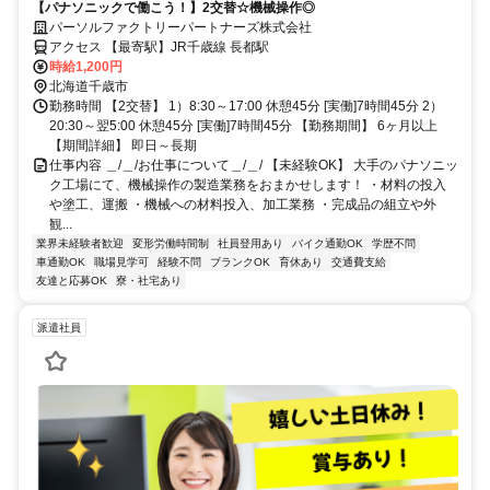
【パナソニックで働こう！】2交替☆機械操作◎
パーソルファクトリーパートナーズ株式会社
アクセス 【最寄駅】JR千歳線 長都駅
時給1,200円
北海道千歳市
勤務時間 【2交替】 1）8:30～17:00 休憩45分 [実働]7時間45分 2）
20:30～翌5:00 休憩45分 [実働]7時間45分 【勤務期間】 6ヶ月以上
【期間詳細】 即日～長期
仕事内容 ＿/＿/お仕事について＿/＿/ 【未経験OK】 大手のパナソニッ
ク工場にて、機械操作の製造業務をおまかせします！ ・材料の投入
や塗工、運搬 ・機械への材料投入、加工業務 ・完成品の組立や外
観...
業界未経験者歓迎
変形労働時間制
社員登用あり
バイク通勤OK
学歴不問
車通勤OK
職場見学可
経験不問
ブランクOK
育休あり
交通費支給
友達と応募OK
寮・社宅あり
派遣社員