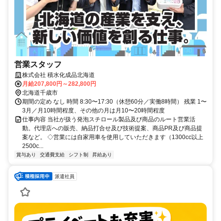
営業スタッフ
株式会社 積水化成品北海道
月給207,800円～282,800円
北海道千歳市
期間の定め なし 時間 8:30〜17:30（休憩60分／実働8時間） 残業 1〜
3月／月10時間程度、その他の月は月10〜20時間程度
仕事内容 当社が扱う発泡スチロール製品及び商品のルート営業活
動。代理店への販売、納品打合せ及び技術提案、商品PR及び商品提
案など。 ◇営業には自家用車を使用していただきます（1300cc以上
2500c...
賞与あり
交通費支給
シフト制
昇給あり
派遣社員