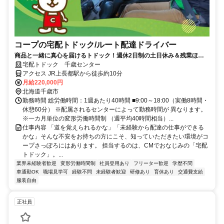
コープの宅配トドック/ルート配達ドライバー
商品と一緒に真心を届けるトドック！週休2日制の土日休み＆残業ほぼ
なし！
宅配トドック 千歳センター
アクセス JR上長都駅から徒歩約10分
月給220,000円
北海道千歳市
勤務時間 総労働時間：1週あたり40時間 ■9:00～18:00（実働8時間・
休憩60分） ※配属されるセンターによって勤務時間が 異なります。
※一カ月単位の変形労働時間制 （週平均40時間相当）...
仕事内容 「道を覚えられるかな」「未経験から配達の仕事ができる
かな」そんな不安をお持ちの方にこそ、知っていただきたい環境がコ
ープさっぽろにはあります。 担当するのは、CMでおなじみの「宅配
トドック」。...
業界未経験者歓迎
変形労働時間制
社員登用あり
フリーター歓迎
学歴不問
車通勤OK
職場見学可
経験不問
未経験者歓迎
研修あり
育休あり
交通費支給
服装自由
正社員