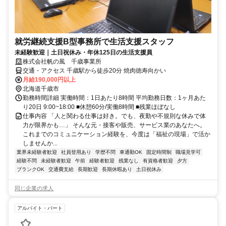
就労継続支援B型事務所で生活支援スタッフ
未経験歓迎｜土日祝休み・年休125日の生活支援員
株式会社帆の風 千歳事業所
交通・アクセス 千歳駅から徒歩20分 焼肉徳寿向かい
月給190,000円以上
北海道千歳市
勤務時間詳細 実働時間：1日あたり8時間 平均勤務日数：1ヶ月あた
り20日 9:00~18:00 ■休憩60分/実働8時間 ■残業ほぼなし
仕事内容 「人と関わる仕事は好き。でも、夜勤や不規則な休みで体
力が限界かも…」 そんな元・接客や販売、サービス業のあなたへ。
これまでのコミュニケーション経験を、今度は「福祉の現場」で活か
しませんか...
業界未経験者歓迎
社員登用あり
学歴不問
車通勤OK
固定時間制
職場見学可
経験不問
未経験者歓迎
午前
経験者歓迎
残業なし
有資格者歓迎
夕方
ブランクOK
交通費支給
長期歓迎
長期休暇あり
土日祝休み
同じ企業の求人
アルバイト・パート