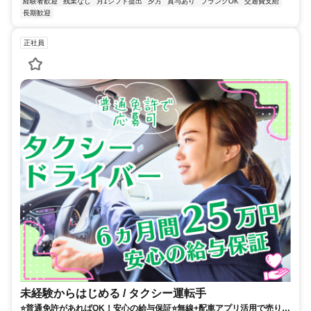
経験者歓迎
残業なし
月1シフト提出
夕方
賞与あり
ブランクOK
交通費支給
長期歓迎
正社員
未経験からはじめる / タクシー運転手
⭐普通免許があればOK！安心の給与保証⭐無線+配車アプリ活用で売り上