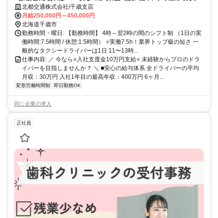
げ増大中⭐20代～70代まで幅広く活躍！⭐
北都交通株式会社/千歳支店
月給250,000円～450,000円
北海道千歳市
勤務時間・曜日: 【勤務時間】 4時～翌2時の間のシフト制 （1日の実
働時間:7.5時間 / 休憩:1.5時間） ⭐実働7.5h！業界トップ級の短さ 一
般的なタクシードライバーは1日 11〜13時...
仕事内容: ／ 今なら⭐入社支度金10万円支給⭐ 未経験からプロのドラ
イバーを目指しませんか？ ＼ ■安心の給与体系 全ドライバーの平均
月収：30万円 入社1年目の最高年収：400万円 6ヶ月...
変形労働時間制
即日勤務OK
同じ企業の求人
正社員