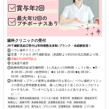
歯科クリニックの受付
JR千歳駅直結◎受付は常時複数名体制♪ブランク・未経験歓迎！
ペウレ歯科クリニック
交通・アクセス JR千歳駅直結（恵庭駅より約10分/北広島駅より快速
で約15分/札幌駅より快速で約30分/追分駅より約20分）
月給175,000円以上
北海道千歳市
勤務時間詳細 総労働時間：1ヶ月あたり158時間 ＜シフト制＞ ■月・
木 08:30～20:00（休憩90分） ■火 14:30～20:00 ■金 08:30～
16:00（休憩90分） または ...
仕事内容 ＼ブランク復帰も未経験の方も安心♪／ ペウレ歯科クリニッ
クの受付は常時複数名体制。 困った時はすぐ近くのスタッフがフォ
ローするため、 ワンオペになることはほとんどありません。 さら
に… ✅...
制服あり
業界未経験者歓迎
フリーター歓迎
学歴不問
車通勤OK
職場見学可
転勤なし
経験不問
未経験者歓迎
交通費全額支給
午前
経験者歓迎
有資格者歓迎
夕方
賞与あり
ブランクOK
交通費支給
長期歓迎
シフト制