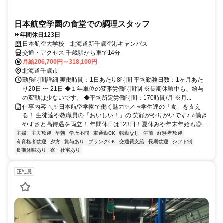
日本航空学園の食堂での調理スタッフ
⏩年間休日123日
日本航空大学校 北海道新千歳空港キャンパス
交通・アクセス 千歳駅から車で14分
月給206,700円～318,100円
北海道千歳市
勤務時間詳細 実働時間：1日あたり8時間 平均勤務日数：1ヶ月あた
り20日 〜 21日 ◆１年単位の変形労働時間制 ※長期休暇中も、給与
の変動は少ないです。 ◆平均所定労働時間：170時間/月 ※月...
仕事内容 ＼✨日本航空学園で働く魅力✨／ ⭐学生達の「食」を支え
る！ 生徒達や教職員の「おいしい！」の 笑顔がやりがいです♪ ⭐働き
やすさと高待遇を両立！ 年間休日は123日！夏休みや年末年始も◎ ...
主婦・主夫歓迎
早朝
学歴不問
車通勤OK
転勤なし
午前
経験者歓迎
有資格者歓迎
夕方
賞与あり
ブランクOK
交通費支給
長期歓迎
シフト制
長期休暇あり
寮・社宅あり
正社員