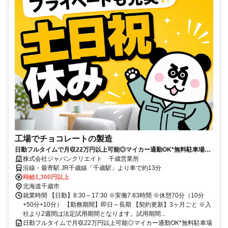
工場でチョコレートの製造
日勤フルタイムで月収22万円以上可能◎マイカー通勤OK*無料駐車場完
備♪
株式会社ジャパンクリエイト 千歳営業所
沿線・最寄駅 JR千歳線「千歳駅」より車で約13分
時給1,300円以上
北海道千歳市
就業時間 【日勤】8:30～17:30 ※実働7.83時間 ※休憩70分（10分
+50分+10分） 【勤務期間】即日～長期 【契約更新】3ヶ月ごと ※入
社より2週間は法定試用期間となります。試用期間...
日勤フルタイムで月収22万円以上可能◎マイカー通勤OK*無料駐車場