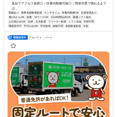
直結でアクセス抜群◎ ✅扶養内勤務可能◎ ✅簡単作業で慣れるまで
は...
制服あり
業界未経験者歓迎
ランチタイム
扶養内勤務OK
社員登用あり
週1日からOK
副業・WワークOK
1日4時間以内OK
隔週シフト提出
土日祝のみOK
主婦・主夫歓迎
フリーター歓迎
シフト自由
学歴不問
職場見学可
平日のみOK
学生歓迎
経験不問
未経験者歓迎
午前
アルバイト・パート