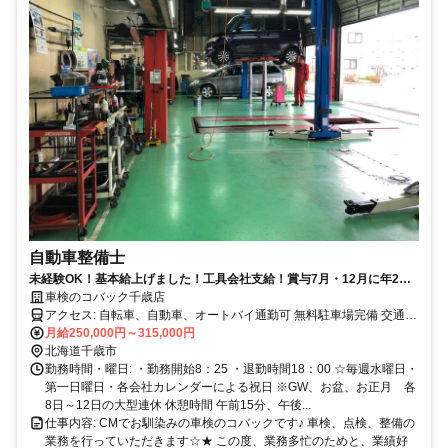
自動車整備士
未経験OK！基本給上げました！工具会社支給！賞与7月・12月に年2回
支給・決算賞与4月（業績によるが過去5年実績あり）昇給年1回、年間
車検のコバック千歳店
休日120日＋自由に有休取得・10日ほどの大型連休が年3回あり！
アクセス: 自転車、自動車、オートバイ通勤可 無料駐車場完備 交通費
支給
月給250,000円～315,000円
北海道千歳市
勤務時間・曜日: ・勤務開始8：25 ・退勤時間18：00 ☆毎週水曜日・
第一日曜日・各会社カレンダーによる祝日 ※GW、お盆、お正月 各
8日～12日の大型連休 休憩時間 午前15分、午後...
仕事内容: CMでお馴染みの車検のコバックです♪ 車検、点検、整備の
業務を行っていただきます☆★ この度、業務多忙のためと、業績好