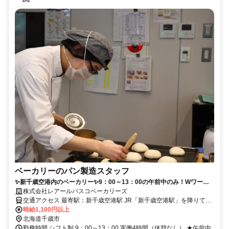
ベーカリーのパン製造スタッフ
✨️新千歳空港内のベーカリー✨️9：00～13：00の午前中のみ！Wワー
ク・家庭との両立OK◎週1日〜3日勤務・半月毎の自己申告制シフト
株式会社レアールパスコベーカリーズ
制！
交通アクセス 最寄駅：新千歳空港駅 JR「新千歳空港駅」を降りてス
時給1,100円以上
グ！ 新千歳空港駅 直結／千歳駅からJRで約7分
北海道千歳市
勤務時間 シフト制 9：00～13：00 実働4時間（休憩なし） ★午前中