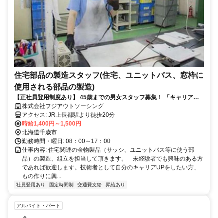
住宅部品の製造スタッフ(住宅、ユニットバス、窓枠に
使用される部品の製造)
【正社員登用制度あり】 45歳までの男女スタッフ募集！ 「キャリアア
ップを目指したい」「製造業の技術・スキル・知識を基礎から身につけ
株式会社フジアウトソーシング
たい」という方におすすめのお仕事です。 未経験の方も安心してスター
アクセス: JR上長都駅より徒歩20分
トできる充実した研修制度をご用意。基礎から丁寧に学べる環境で、着
時給1,400円～1,500円
実にスキルアップを目指せます。 さらに、福利厚生も充実。安定した環
北海道千歳市
境で働きながら、理想のキャリアを築いてみませんか？ あなたのチャレ
勤務時間・曜日: 08：00～17：00
ンジをお待ちしています！
仕事内容: 住宅関連の金物製品（サッシ、ユニットバス等に使う部
品）の製造、組立を担当して頂きます。 未経験者でも興味のある方
であれば歓迎します。技術者として自分のキャリアUPをしたい方、
もの作りに興...
社員登用あり
固定時間制
交通費支給
昇給あり
アルバイト・パート