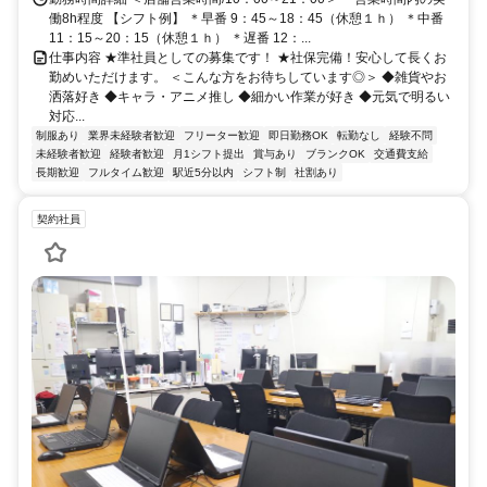
働8h程度 【シフト例】 ＊早番 9：45～18：45（休憩１ｈ） ＊中番
11：15～20：15（休憩１ｈ） ＊遅番 12：...
仕事内容 ★準社員としての募集です！ ★社保完備！安心して長くお
勤めいただけます。 ＜こんな方をお待ちしています◎＞ ◆雑貨やお
洒落好き ◆キャラ・アニメ推し ◆細かい作業が好き ◆元気で明るい
対応...
制服あり
業界未経験者歓迎
フリーター歓迎
即日勤務OK
転勤なし
経験不問
未経験者歓迎
経験者歓迎
月1シフト提出
賞与あり
ブランクOK
交通費支給
長期歓迎
フルタイム歓迎
駅近5分以内
シフト制
社割あり
契約社員