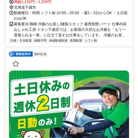
時給1,150円～1,350円
北海道千歳市
勤務曜日・時間 シフト制 10:00～20:00 ・週2～3日からOK ・土日祝
のみOK
募集要項 職種 洋服のお直し/縫製スタッフ 雇用形態 パート 仕事内容
おしゃれ工房 イオン千歳店では、お客様の大切なお洋服を「もう一
度着られる一着」に仕立て直すお仕事をしています。 洋服のお直...
主婦・主夫歓迎
経験不問
未経験者歓迎
長期歓迎
シフト制
契約社員