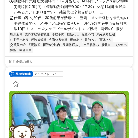
勤務時間詳細 総労働時間：1ヶ月あたり160時間 フレックス制／標準
労働時間7.5時間 （標準勤務時間帯9:00～17:30） 休憩1時間 ※残業
があることもありますが、 残業代は全額支給いたし...
仕事内容 ＼20代・30代前半が活躍中！ 整備・メンテ経験を最先端の
半導体業界へ！／ 手当と出張で収入UP！ 月4万の住宅手当＆特別休
暇10日！ ＜この求人のアピールポイント＞ ✅機械・電気の知識が...
制服あり
業界未経験者歓迎
学歴不問
転勤なし
経験不問
未経験者歓迎
住宅手当あり
経験者歓迎
有資格者歓迎
研修あり
賞与あり
育休あり
交通費支給
長期歓迎
駅近5分以内
長期休暇あり
土日祝休み
服装自由
ひげOK
髪型・髪色自由
同じ企業の求人
アルバイト・パート