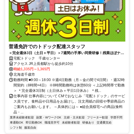
普通免許でのトドック配達スタッフ
＜完全週休3日（土日＋平日）＞7週間の手厚い同乗研修！残業ほぼナ
シ！【ルート宅配ドライバー】
宅配トドック 千歳センター
アクセス JR上長都駅から徒歩約10分
時給1,335円～1,365円
北海道千歳市
勤務時間 ■9:00～18:00 ※週4日勤務（月～金の間で4日間）・週32時
間契約（8時間×4日） ※8時間勤務時は休憩60分 ＜上記時間帯で勤務
＞ ＊完全週休3日制（土日休み＋平日1日休み） ＊残...
仕事内容 仕事内容について CMでおなじみ「宅配トドック」のサービ
ス員です。食料品や日用品をお届けし、注文用紙の回収や季節商品の
ご案内もお願いします。 ～具体的には～ ●組合員様宅への商品(食料
品・...
業界未経験者歓迎
副業・WワークOK
主婦・主夫歓迎
フリーター歓迎
学歴不問
車通勤OK
即日勤務OK
職場見学可
未経験者歓迎
研修あり
交通費支給
シフト制
服装自由