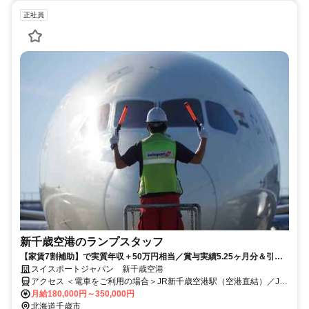
正社員
新千歳空港のランプスタッフ
【家賃7割補助】で実質年収＋50万円相当／賞与実績5.25ヶ月分＆引越
無料／未経験から新千歳空港で働く
スイスポートジャパン 新千歳空港
アクセス ＜電車をご利用の場合＞JR新千歳空港駅（空港直結）／JR
札幌駅から快速「エアポート」で 約37分／小樽駅から快速「エアポ
月給180,000円～350,000円
ート」で 約72分 ＜バスをご利用の場合＞札幌市内（大通・すすき
北海道千歳市