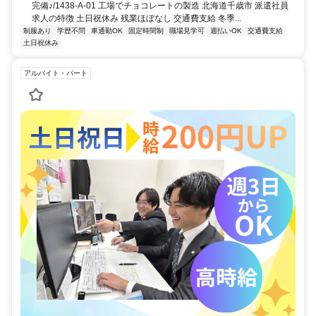
完備♪/1438-A-01 工場でチョコレートの製造 北海道千歳市 派遣社員
求人の特徴 土日祝休み 残業ほぼなし 交通費支給 冬季...
制服あり
学歴不問
車通勤OK
固定時間制
職場見学可
週払いOK
交通費支給
土日祝休み
アルバイト・パート