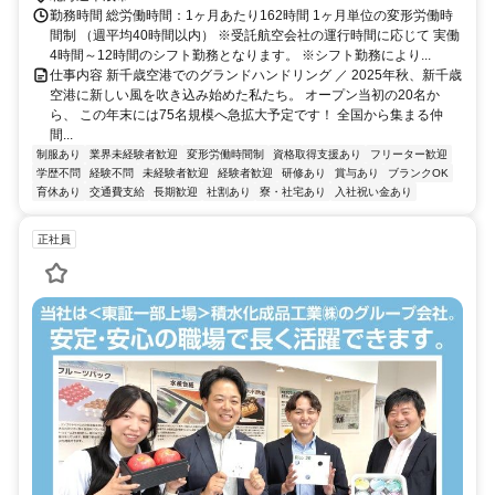
の・札幌駅前など）から空港まで、直行の空港連絡バスあり 所要時
勤務時間 総労働時間：1ヶ月あたり162時間 1ヶ月単位の変形労働時
間：約 70～90分／苫小牧、旭川、帯広、函館方面からも直行バスあ
間制 （週平均40時間以内） ※受託航空会社の運行時間に応じて 実働
り
4時間～12時間のシフト勤務となります。 ※シフト勤務により...
仕事内容 新千歳空港でのグランドハンドリング ／ 2025年秋、新千歳
空港に新しい風を吹き込み始めた私たち。 オープン当初の20名か
ら、 この年末には75名規模へ急拡大予定です！ 全国から集まる仲
間...
制服あり
業界未経験者歓迎
変形労働時間制
資格取得支援あり
フリーター歓迎
学歴不問
経験不問
未経験者歓迎
経験者歓迎
研修あり
賞与あり
ブランクOK
育休あり
交通費支給
長期歓迎
社割あり
寮・社宅あり
入社祝い金あり
正社員