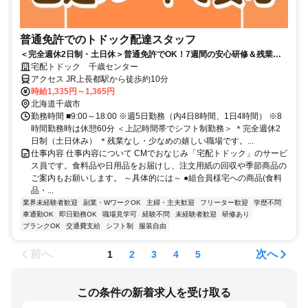
普通免許でのトドック配達スタッフ
＜完全週休2日制・土日休＞普通免許でOK！7週間の安心研修＆残業ほ
ぼナシ【ルート宅配ドライバー】
宅配トドック 千歳センター
アクセス JR上長都駅から徒歩約10分
時給1,335円～1,365円
北海道千歳市
勤務時間 ■9:00～18:00 ※週5日勤務（内4日8時間、1日4時間） ※8
時間勤務時は休憩60分 ＜上記時間帯でシフト制勤務＞ ＊完全週休2
日制（土日休み） ＊残業なし・少なめの嬉しい職場です。...
仕事内容 仕事内容について CMでおなじみ「宅配トドック」のサービ
ス員です。食料品や日用品をお届けし、注文用紙の回収や季節商品の
ご案内もお願いします。 ～具体的には～ ●組合員様宅への商品(食料
品・...
業界未経験者歓迎
副業・WワークOK
主婦・主夫歓迎
フリーター歓迎
学歴不問
車通勤OK
即日勤務OK
職場見学可
経験不問
未経験者歓迎
研修あり
ブランクOK
交通費支給
シフト制
服装自由
前へ
次へ
1
2
3
4
5
この条件の新着求人を受け取る