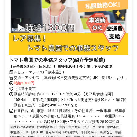
トマト農園での事務スタッフ(紹介予定派遣)
【完全週休2日×土日休み】社員登用あり！長く働ける安心環境
㈱ヒューマライズ(千歳市釜加)
交通・アクセス 【車通勤OK＊交通費規定支給】JR「長都駅」より車
で8分/JR「恵庭駅」より車で10分
時給1,300円
北海道千歳市
勤務時間詳細 ⏰8:00～17:00 ＊休憩60分 【月平均労働時間】
158.45h 【週平均労働時間】36.32h ＜✨働き方相談OK✨＞ ・短時間
勤務も相談可 （週4で9:00～15:00など...
仕事内容 雇用形態：派遣社員 職種：その他事務、一般事務、総務事
務 ✨レア！農園での事務×社員登用あり✨ ＋・・・＜＜車通勤OK＞
＞・・・・・＋ ✅高時給1,300円×フルタイム ✅扶養内OK◎短時...
業界未経験者歓迎
扶養内勤務OK
主婦・主夫歓迎
フリーター歓迎
学歴不問
車通勤OK
即日勤務OK
固定時間制
職場見学可
平日のみOK
転勤なし
午前