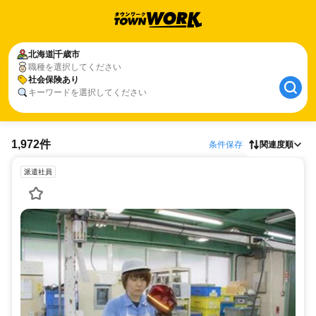
北海道
千歳市
職種を選択してください
社会保険あり
キーワードを選択してください
1,972件
条件保存
関連度順
派遣社員