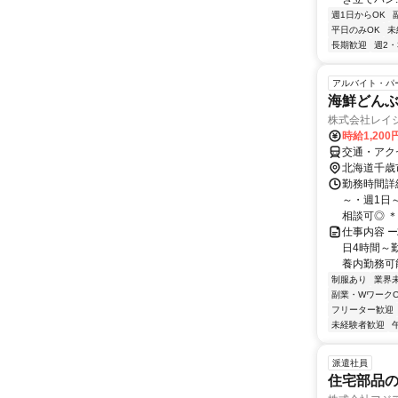
週1日からOK
平日のみOK
未
長期歓迎
週2・
アルバイト・パ
海鮮どん
株式会社レイ
時給1,20
交通・アク
北海道千歳
勤務時間詳細
～・週1日
相談可◎ ＊
仕事内容 
日4時間～
養内勤務可能
制服あり
業界
副業・WワークO
フリーター歓迎
未経験者歓迎
派遣社員
住宅部品の