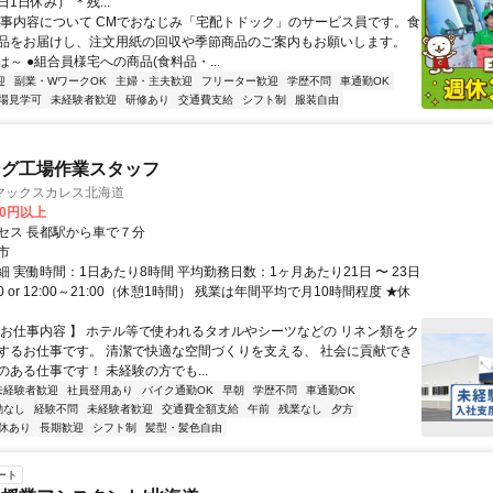
1日休み） ＊残...
仕事内容について CMでおなじみ「宅配トドック」のサービス員です。食
品をお届けし、注文用紙の回収や季節商品のご案内もお願いします。
～ ●組合員様宅への商品(食料品・...
迎
副業・WワークOK
主婦・主夫歓迎
フリーター歓迎
学歴不問
車通勤OK
場見学可
未経験者歓迎
研修あり
交通費支給
シフト制
服装自由
ング工場作業スタッフ
マックスカレス北海道
00円以上
セス 長都駅から車で７分
市
 実働時間：1日あたり8時間 平均勤務日数：1ヶ月あたり21日 〜 23日
:30 or 12:00～21:00（休憩1時間） 残業は年間平均で月10時間程度 ★休
【お仕事内容 】 ホテル等で使われるタオルやシーツなどの リネン類をク
するお仕事です。 清潔で快適な空間づくりを支える、 社会に貢献でき
ある仕事です！ 未経験の方でも...
未経験者歓迎
社員登用あり
バイク通勤OK
早朝
学歴不問
車通勤OK
勤なし
経験不問
未経験者歓迎
交通費全額支給
午前
残業なし
夕方
休あり
長期歓迎
シフト制
髪型・髪色自由
ート