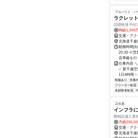
アルバイト・パ
ラクレッ
花畑牧場 RAC
時給1,30
交通・アク
北海道千歳
勤務時間詳
20:30 
店準備を行っ
仕事内容 
✅ 新千歳空
1日4時間～
制服あり
扶養
フリーター歓迎
未経験者歓迎
正社員
インフラ
舞鶴設備工業
月給200,0
交通・アク
北海道千歳