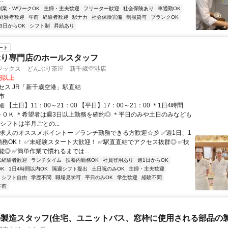
副業・WワークOK
主婦・主夫歓迎
フリーター歓迎
社会保険あり
車通勤OK
経験者歓迎
午前
経験者歓迎
駅ナカ
社会保険完備
制服貸与
ブランクOK
3日からOK
シフト制
昇給あり
ート
ぶり専門店のホールスタッフ
ジックス どんぶり茶屋 新千歳空港店
0円以上
セス JR「新千歳空港」駅直結
市
 【土日】11：00～21：00 【平日】17：00～21：00 ＊1日4時間
～ＯＫ ＊希望者は週3日以上勤務を確約◎ ＊平日のみや土日のみなども
シフトは半月ごとの...
ー求人のオススメポイントー ✅ランチ勤務できる方歓迎☆彡 ✅週1日、1
勤務OK！ ✅未経験スタート大歓迎！ ✅駅直直結でアクセス抜群◎ ✅扶
◎ ✅簡単作業で慣れるまでは...
未経験者歓迎
ランチタイム
扶養内勤務OK
社員登用あり
週1日からOK
K
1日4時間以内OK
隔週シフト提出
土日祝のみOK
主婦・主夫歓迎
シフト自由
学歴不問
職場見学可
平日のみOK
学生歓迎
経験不問
午前
製造スタッフ(住宅、ユニットバス、窓枠に使用される部品の製