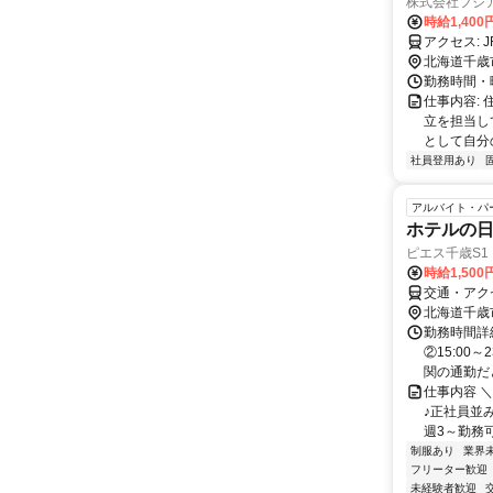
株式会社フジ
時給1,400
ア
北海道千歳
勤務時間・曜
仕事内容:
立を担当し
として自分
社員登用あり
アルバイト・パ
ホテルの
ピエス千歳S1
時給1,500
交通・アク
北海道千歳
勤務時間詳細
②15:00
関の通勤だと 
仕事内容 
♪正社員並
週3～勤務可
制服あり
業界
フリーター歓迎
未経験者歓迎