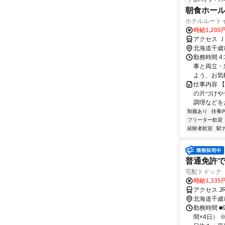
アルバイト・パ
朝食ホー
ホテルルート
時給1,200
アクセス 
北海道千歳
勤務時間 4
事と両立・
よう、お気軽
仕事内容 
の片づけや
調理などを
制服あり
扶養
フリーター歓迎
経験者歓迎
駅
普通免許
宅配トドック
時給1,335
アクセス 
北海道千歳
勤務時間 ■
間×4日）