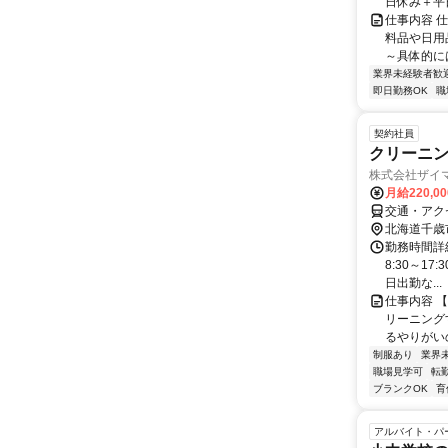
日休み＋平日
仕事内容 
料品や日用
～具体的には
業界未経験者歓
即日勤務OK
職
契約社員
クリーニ
株式会社ザイ
月給220,0
交通・アク
北海道千歳
勤務時間詳細
8:30～17
日出勤な...
仕事内容 
リーニング
るやりがいの
制服あり
業界
職場見学可
転
ブランクOK
育
アルバイト・パ