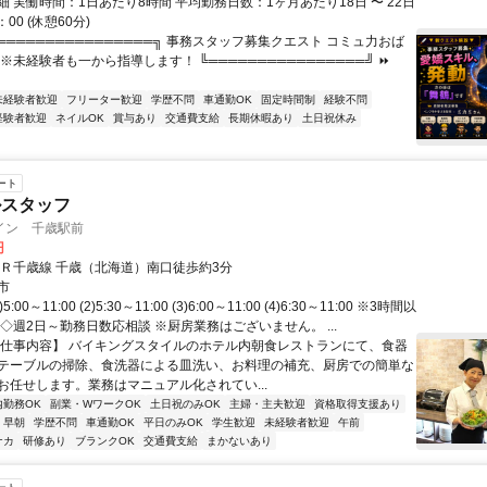
 実働時間：1日あたり8時間 平均勤務日数：1ヶ月あたり18日 〜 22日
：00 (休憩60分)
════════════════╗ 事務スタッフ募集クエスト コミュ力おば
※未経験者も一から指導します！ ╚════════════════╝ ⏩
未経験者歓迎
フリーター歓迎
学歴不問
車通勤OK
固定時間制
経験不問
経験者歓迎
ネイルOK
賞与あり
交通費支給
長期休暇あり
土日祝休み
ート
ルスタッフ
イン 千歳駅前
円
ＪＲ千歳線 千歳（北海道）南口徒歩約3分
市
:00～11:00 (2)5:30～11:00 (3)6:00～11:00 (4)6:30～11:00 ※3時間以
◇週2日～勤務日数応相談 ※厨房業務はございません。 ...
【仕事内容】 バイキングスタイルのホテル内朝食レストランにて、食器
テーブルの掃除、食洗器による皿洗い、お料理の補充、厨房での簡単な
お任せします。業務はマニュアル化されてい...
内勤務OK
副業・WワークOK
土日祝のみOK
主婦・主夫歓迎
資格取得支援あり
早朝
学歴不問
車通勤OK
平日のみOK
学生歓迎
未経験者歓迎
午前
ナカ
研修あり
ブランクOK
交通費支給
まかないあり