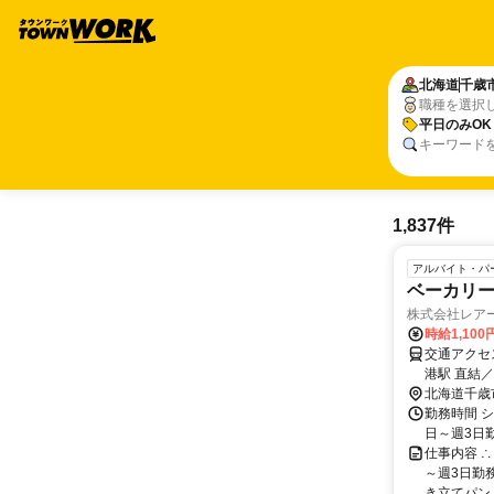
北海道
千歳
職種を選択
平日のみOK
キーワード
1,837件
アルバイト・パ
ベーカリ
株式会社レア
時給1,10
交通アクセス 最寄駅：新
港駅 直結
北海道千歳
勤務時間 シ
日～週3日
仕事内容 ∴
～週3日勤務
き立てパン..