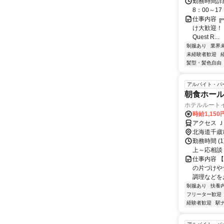
勤務時間詳細
8：00～17
仕事内容 ╔
け大歓迎！ 
Quest R...
制服あり
業界
未経験者歓迎
髪型・髪色自由
アルバイト・パ
朝食ホー
ホテルルート
時給1,150
アクセス 
北海道千歳
勤務時間 (1)5
上～応相談 
仕事内容 
の片づけや
調理などを
制服あり
扶養
フリーター歓迎
経験者歓迎
駅