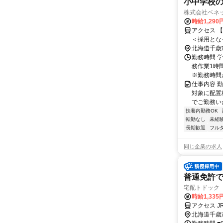
小中学校の
株式会社ベネ
時給1,29
アクセス 
＜採用とな
が、通勤エ
北海道千歳
談の上で決
勤務時間 学
務作業1時
※勤務時間が8
仕事内容 
対象に配置
でご勤務い
扶養内勤務OK
転勤なし
未経
長期歓迎
フル
同じ企業の求人
普通免許
宅配トドック
時給1,335
アクセス 
北海道千歳