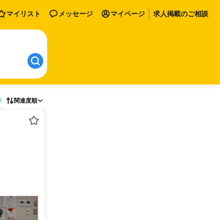
マイリスト
メッセージ
マイページ
求人掲載のご相談
存
関連度順