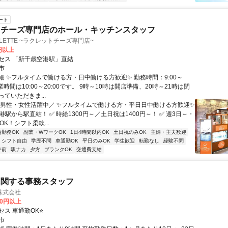
ート
トチーズ専門店のホール・キッチンスタッフ
LETTE ~ラクレットチーズ専門店~
0円以上
セス 「新千歳空港駅」直結
市
細 ✨フルタイムで働ける方・日中働ける方歓迎✨ 勤務時間：9:00～
※営業時間は10:00～20:00です。 9時～10時は開店準備、20時～21時は閉
ていただきま...
＼男性・女性活躍中／ ✨フルタイムで働ける方・平日日中働ける方歓迎✨
港駅から駅直結！ ✅ 時給1300円～／土日祝は1400円～！ ✅ 週3日～・
OK！シフト柔軟...
内勤務OK
副業・WワークOK
1日4時間以内OK
土日祝のみOK
主婦・主夫歓迎
シフト自由
学歴不問
車通勤OK
平日のみOK
学生歓迎
転勤なし
経験不問
午前
駅ナカ
夕方
ブランクOK
交通費支給
に関する事務スタッフ
株式会社
00円以上
セス 車通勤OK⭐
市