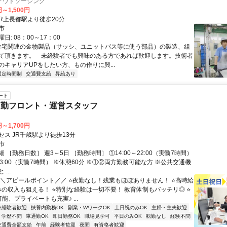
アウトソーシング
円～1,500円
クセス: JR上長都駅より徒歩20分
市
日: 08：00～17：00
 住宅関連の金物製品（サッシ、ユニットバス等に使う部品）の製造、組
て頂きます。 未経験者でも興味のある方であれば歓迎します。技術者
のキャリアUPをしたい方、もの作りに興...
固定時間制
交通費支給
昇給あり
ート
日勤フロント・運営スタッフ
円～1,700円
セス JR千歳駅より徒歩13分
市
 ［勤務日数］ 週3～5日 ［勤務時間］ ①14:00～22:00（実働7時間）
～23:00（実働7時間） ※休憩60分 ※①②両方勤務可能な方 ※公共交通機
...
＼＼アピールポイント／／ ⭐夜勤なし！残業もほぼありません！ ⭐高時給
みの収入も狙える！ ⭐特別な経験は一切不要！ 教育体制もバッチリ◎ ⭐
能、プライベートも充実♪ ...
未経験者歓迎
扶養内勤務OK
副業・WワークOK
土日祝のみOK
主婦・主夫歓迎
学歴不問
車通勤OK
即日勤務OK
職場見学可
平日のみOK
転勤なし
経験不問
交通費全額支給
午前
経験者歓迎
夜間
有資格者歓迎