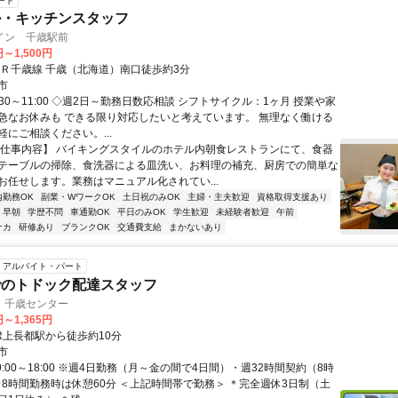
ート
ル・キッチンスタッフ
イン 千歳駅前
円～1,500円
ＪＲ千歳線 千歳（北海道）南口徒歩約3分
市
:30～11:00 ◇週2日～勤務日数応相談 シフトサイクル：1ヶ月 授業や家
急なお休みも できる限り対応したいと考えています。 無理なく働ける
にご相談ください。...
【仕事内容】 バイキングスタイルのホテル内朝食レストランにて、食器
テーブルの掃除、食洗器による皿洗い、お料理の補充、厨房での簡単な
お任せします。業務はマニュアル化されてい...
内勤務OK
副業・WワークOK
土日祝のみOK
主婦・主夫歓迎
資格取得支援あり
早朝
学歴不問
車通勤OK
平日のみOK
学生歓迎
未経験者歓迎
午前
ナカ
研修あり
ブランクOK
交通費支給
まかないあり
アルバイト・パート
でのトドック配達スタッフ
 千歳センター
円～1,365円
JR上長都駅から徒歩約10分
市
9:00～18:00 ※週4日勤務（月～金の間で4日間）・週32時間契約（8時
 ※8時間勤務時は休憩60分 ＜上記時間帯で勤務＞ ＊完全週休3日制（土