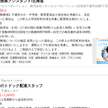
授業アシスタント/北海道
ッセコーポレーション 株式会社ベネッセコーポレーション(北海道千歳市信濃2丁目
0円以上
【勤務地】千歳市の小・中学校、教育委員会※居住地を考慮の上、決定
った場合は、この求人の市区町村全域を対象に配置校を検討いたします
リアや居住地を考慮し、無理のない範囲でご勤務いただけるよう、ご相
市
定いたします。担当いただく学校は複数校となる場合もございます。＞
校滞在：8:30～17:30の間の実働7時間(うち休憩１時間) ＋ 在宅での事
間 実働8時間/日(現地での勤務時間7時間＋自宅での報告書作成等1時間)
:30～の...
勤務地についての補足 採用となった場合は、この求人の市区町村全域を
校を検討いたしますが、通勤エリアや居住地を考慮し、無理のない範囲
ただけるよう、ご相談の上で決定いたします...
副業・WワークOK
主婦・主夫歓迎
フリーター歓迎
学歴不問
固定時間制
験者歓迎
交通費全額支給
午前
経験者歓迎
研修あり
夕方
ブランクOK
タイム歓迎
週2・3日からOK
アルバイト・パート
でのトドック配達スタッフ
 千歳センター
円～1,365円
JR上長都駅から徒歩約10分
市