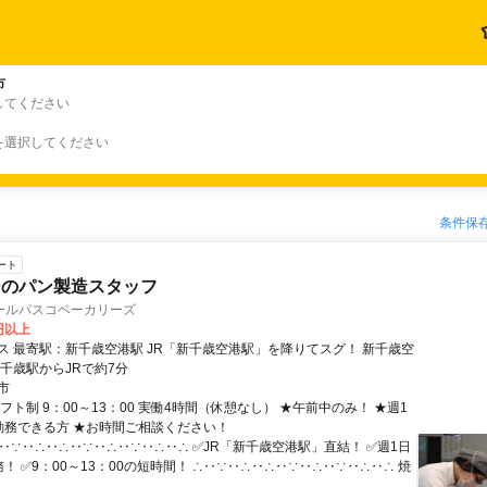
市
してください
を選択してください
条件保
ート
ーのパン製造スタッフ
ールパスコベーカリーズ
0円以上
千歳空港駅 JR「新千歳空港駅」を降りてスグ！ 新千歳空
／千歳駅からJRで約7分
市
フト制 9：00～13：00 実働4時間（休憩なし） ★午前中のみ！ ★週1
勤務できる方 ★お時間ご相談ください！
‥∵‥∴‥∴‥∵‥∴‥∵‥∴‥∴ ✅️JR「新千歳空港駅」直結！ ✅️週1日
！ ✅️9：00～13：00の短時間！ ∴‥∵‥∴‥∴‥∵‥∴‥∵‥∴‥∴ 焼
.