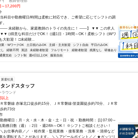
ライ 教師管理部
円～17,200円
ト
担当科目や勤務曜日/時間は柔軟に対応でき、ご希望に応じてシフトの調
す。
【―― 未経験から、家庭教師のトライの先生に！ ――】 ▼▼ この求人
！ ▼▼ □得意な科目だけでOK！ □週1日・1時間～OK！柔軟シフト □Wワ
大歓迎！ □未経験...
副業・WワークOK
土日祝のみOK
主婦・主夫歓迎
シフト自由
平日のみOK
なし
経験不問
英語
未経験者歓迎
フルリモート
経験者歓迎
残業なし
研修あり
通費支給
シフト制
週4日以上OK
服装自由
派遣社員
スタンドスタッフ
ーラウンド
0円以上
ＪＲ常磐線 赤塚北口徒歩約15分、ＪＲ常磐線 偕楽園徒歩約70分、ＪＲ常
歩約73分
市
勤務曜日：月・火・水・木・金・土・日・祝 ・勤務時間： [1] 07:00～
・最低勤務日数（週）：2日 ・週2/6h～OK！ ※シフトご相談ください！
＼＼お仕事内容／／ ・軽作業・監視業務 ・接客業務 ・洗車 ・清掃など
車を運転することがあります。 ＼＼アピールポイント／／ ★ガッツリ