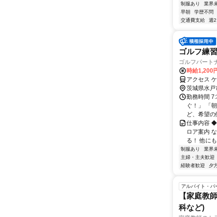
制服あり
業界
早朝
学歴不問
交通費支給
週
ゴルフ練
ゴルフパートナ
時給1,200
アクセス 
茨城県水戸
勤務時間 7
ぐ！」 「
ど、希望の
仕事内容 
ロア案内 
る！ 他にも
制服あり
業界
主婦・主夫歓迎
経験者歓迎
夕
アルバイト・パ
【家庭教師
科など)