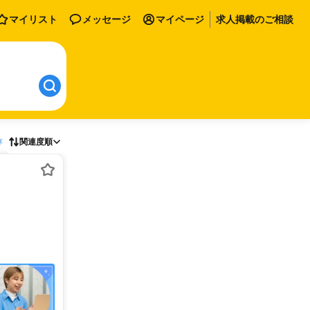
マイリスト
メッセージ
マイページ
求人掲載のご相談
存
関連度順