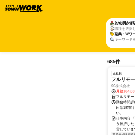
茨城県
赤塚
職種を選択
副業・Wワー
キーワード
685件
正社員
フルリモ
90株式会社
月給304,0
フルリモー
勤務時間詳
休憩1時間
い。
仕事内容 
う挫折したく
営しています
業界未経験者歓