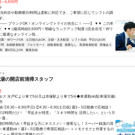
円～6,930円
ト
担当科目や勤務曜日/時間は柔軟に対応でき、ご希望に応じてシフトの調
す。
【―― ブランクOK！オンラインでトライの先生に！ ――】 ▼▼ この求
T！ ▼▼ □最高時給6,930円！明確なランクアップ制度 □完全在宅！Wワ
最適なオンライン指...
副業・WワークOK
土日祝のみOK
主婦・主夫歓迎
シフト自由
平日のみOK
不問
未経験者歓迎
フルリモート
経験者歓迎
残業なし
有資格者歓迎
研修あり
制
週4日以上OK
服装自由
ート
銭湯の開店前清掃スタッフ
円
セス 水戸ICより車で5分又は赤塚駅より車で5分◆車通勤ok(駐車場完備)
市
①6:30～8:30(平日) ②4:30～6:30(土日祝) 週3～5日勤務で応相談！
の2時間だけ！ 「早起きが得意」「スキマ時間を 活用したい」という方
週...
✨朝2時間のみ！早起きな方にオススメ✨ ✨接客なし！スーパー銭湯の清
 ✨車通勤ok！週3～5日勤務で希望応相談♪✨ ＝＝モクモクと作業するの
＝＝ 開店前の業務なので、...