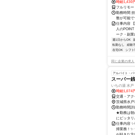
時給1,430
フルリモー
勤務時間 
整が可能で
仕事内容 
人のPOIN
ーク・副業に
週1日からOK
転勤なし
経験
在宅OK
シフト
同じ企業の求人
アルバイト・パ
スーパー
いちの湯 水戸
時給1,074
交通・アク
茨城県水戸
勤務時間詳細 
★勤務は朝
にピッタリ♪ 
仕事内容 
掃業務！✨
が好きな方に