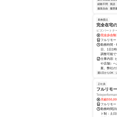
経験不問
英語
服装自由
履歴
業務委託
完全在宅
ビズパートナ
完全歩合制
フルリモー
勤務時間・曜
日、1日1
調整可能です
仕事内容:
や店舗）へ
案。弊社の
週1日からOK
正社員
フルリモー
Teleperform
月給550,0
フルリモー
勤務時間詳
ト制：土日