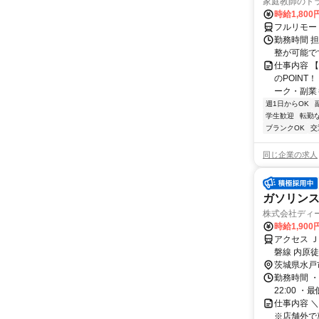
家庭教師のト
時給1,800
フルリモー
勤務時間 
整が可能で
仕事内容 
のPOINT
ーク・副業も
週1日からOK
学生歓迎
転勤
ブランクOK
交
同じ企業の求人
ガソリン
株式会社ディ
時給1,90
アクセス 
磐線 内原徒
茨城県水戸
勤務時間 ・
22:00 
仕事内容 
※店舗外で