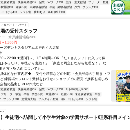
未経験者歓迎
扶養内勤務OK
副業・WワークOK
主婦・主夫歓迎
フリーター歓迎
車通勤OK
経験不問
未経験者歓迎
午前
経験者歓迎
夕方
ブランクOK
2・3日からOK
シフト制
社割あり
週4日以上OK
アルバイト・パート
習場の受付スタッフ
ー 水戸練習場店/960
円～1,300円
ケーズデンキスタジアム水戸近くの店舗
市
:30～22:00 ★週3日～、1日4時間～OK 「たくさんシフトに入って稼
朝はゆったり、午後から出勤！」 「家庭と両立しながら無理なく」 な
働き方・収入面についても...
◆具体的な仕事内容◆ ・受付や精算などの対応 ・会員登録の手続き ・フ
など 練習場のフロント受付をお任せ♪ ショップでの販売で接客も楽しめ
店舗の品出し POP作成など...
未経験者歓迎
扶養内勤務OK
副業・WワークOK
1日4時間以内OK
フリーター歓迎
早朝
学歴不問
車通勤OK
経験不問
未経験者歓迎
午前
方
ブランクOK
交通費支給
フルタイム歓迎
週2・3日からOK
シフト制
ート
】生徒宅へ訪問して小学生対象の学習サポート/理系科目メイン