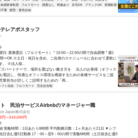
未経験者歓迎
フルリモート
残業なし
研修あり
在宅OK
ブランクOK
長期歓迎
書不要
髪型・髪色自由
のテレアポスタッフ
ー
ト
日: 業務委託（フルリモート） * 10:00～22:00の間で自由調整 * 週1
時間〜OK ※土日・祝日を含め、ご自身のスケジュールに合わせて柔軟に
。 ※法人様...
 ビズパートナーで、場所を選ばない働き方を 法人のお客様（オフィス
お電話し、快適なオフィス環境を構築するための各種サービスをご提
営業担当が詳しくご説明するための「商...
シフト自由
フルリモート
完全歩合制
ト 民泊サービスAirbnbのマネージャー職
ance Japan株式会社
00円～610,000円
ト
細 実働時間：1日あたり8時間 平均勤務日数：1ヶ月あたり21日 ▼シフ
祝日含む週5日勤務 17：00～翌9：00の間で実働8時間（土日祝含む週5