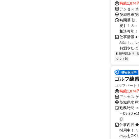
時給1,07
アクセス 
茨城県東茨
時間帯 朝
祝】１３：
相談可能！
仕事情報 
品出 し、
お酒やたば
社員登用あり
シフト制
ゴルフ練
ゴルフパートナ
時給1,074
アクセス 
茨城県水戸
勤務時間 ＜
～09:30
◎
仕事内容 
採用中！ ＼
のみもOK！