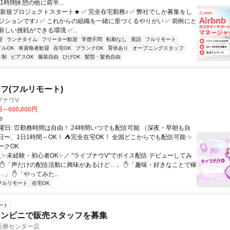
1時間休憩の他に前半...
★新規プロジェクトスタート★ ✅ 完全在宅勤務♪ ✅ 弊社でしか募集をし
ジションです♪ ✅ これからの組織を一緒に形づくるやりがい ✅ 前例にと
しい挑戦ができる環境 ✅...
迎
ランチタイム
フリーター歓迎
学歴不問
転勤なし
英語
フルリモート
イルOK
有資格者歓迎
在宅OK
ブランクOK
育休あり
オープニングスタッフ
ト制
ピアスOK
服装自由
ひげOK
髪型・髪色自由
フ(フルリモート)
ブナウV
円～600,000円
ト
曜日: ⏰勤務時間は自由！ 24時間いつでも配信可能 （深夜・早朝も自
日〜、1日1時間～OK！ ⛺完全在宅OK！ 全国どこからでも配信可能 ✨
ークOK
＼✨未経験・初心者OK✨／ "ライブナウV"でボイス配信 デビューしてみ
 ✋「声だけの配信活動に興味があるけど…」 ✋「趣味・好きなことで稼
」 ✋「やってみた...
フルリモート
在宅OK
ート
コンビニで販売スタッフを募集
医療センター店