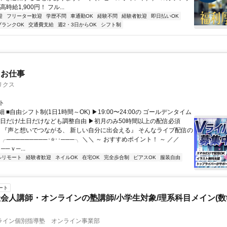
時給1,900円！ フル...
迎
フリーター歓迎
学歴不問
車通勤OK
経験不問
経験者歓迎
即日払いOK
ブランクOK
交通費支給
週2・3日からOK
シフト制
たお仕事
リクス
ト
 ■自由シフト制(1日1時間～OK) ▶19:00〜24:00の ゴールデンタイム
平日だけ/土日だけなども調整自由 ▶初月のみ50時間以上の配信必須
／ 『声と想いでつながる、 新しい自分に出会える』 そんなライブ配信の
 ╭─────────･⭐･･───╮ ＼＼ ～ おすすめポイント！ ～ ／／
──ｖ─...
ルリモート
経験者歓迎
ネイルOK
在宅OK
完全歩合制
ピアスOK
服装自由
ート
会人講師・オンラインの塾講師/小学生対象/理系科目メイン(
ライン個別指導塾 オンライン事業部