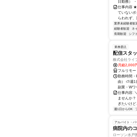
日勤務） ・
仕事内容 
ていないポ
らわれず、新
業界未経験者歓
経験者歓迎
ネ
長期歓迎
シフ
業務委託
配信スタッ
株式会社ライ
月給2,000
フルリモー
勤務時間・
由） ⛅週1
副業・Wワ
仕事内容: 
ませんか？
ぎたいけど…
週1日からOK
アルバイト・パ
病院内の
ローソン水戸