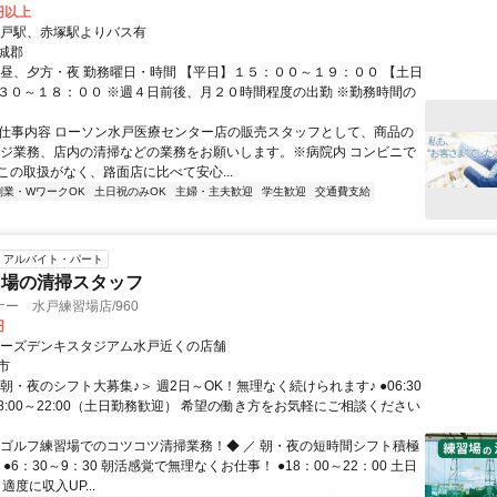
4円以上
水戸駅、赤塚駅よりバス有
城郡
、昼、夕方・夜 勤務曜日・時間 【平日】１５：００～１９：００ 【土日
３０～１８：００ ※週４日前後、月２０時間程度の出勤 ※勤務時間の
● 仕事内容 ローソン水戸医療センター店の販売スタッフとして、商品の
レジ業務、店内の清掃などの業務をお願いします。※病院内 コンビニで
この取扱がなく、路面店に比べて安心...
副業・WワークOK
土日祝のみOK
主婦・主夫歓迎
学生歓迎
交通費支給
アルバイト・パート
習場の清掃スタッフ
ー 水戸練習場店/960
円
ケーズデンキスタジアム水戸近くの店舗
市
朝・夜のシフト大募集♪＞ 週2日～OK！無理なく続けられます♪ ●06:30
 ●18:00～22:00（土日勤務歓迎） 希望の働き方をお気軽にご相談ください
◆ゴルフ練習場でのコツコツ清掃業務！◆ ／ 朝・夜の短時間シフト積極
 ●6：30～9：30 朝活感覚で無理なくお仕事！ ●18：00～22：00 土日
適度に収入UP...