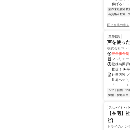
稼げる！ →高
業界未経験者歓
有資格者歓迎
同じ企業の求人
業務委託
声を使っ
株式会社マト
完全歩合制
フルリモー
勤務時間詳細
推奨！ ▶
仕事内容 
世界へ✨ ＼
╰───･･⭐･
シフト自由
フ
髪型・髪色自由
アルバイト・パ
【在宅】社
ど)
トライのオン