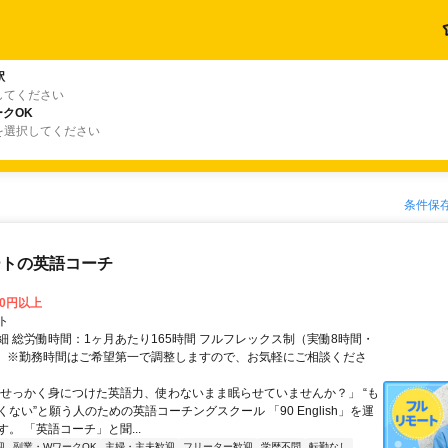
駅
してください
クOK
を選択してください
条件保
ートの英語コーチ
00円以上
ト
細 総労働時間：1ヶ月あたり165時間 フルフレックス制（実働8時間・
） ※勤務時間はご希望第一で調整しますので、お気軽にご相談くださ
「せっかく身につけた英語力、使わないまま眠らせていませんか？」 “も
ない”と願う人のための英語コーチングスクール 「90 English」を運
。 「英語コーチ」と聞...
迎
副業・WワークOK
主婦・主夫歓迎
フリーター歓迎
学歴不問
転勤なし