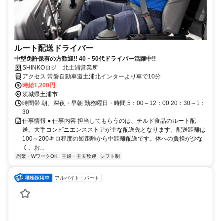
ルート配送ドライバー
中型免許保有の方歓迎!! 40・50代ドライバー活躍中!!
SHINKOロジ 北土浦営業所
アクセス 常磐自動車道土浦北インターより車で10分
時給1,200円
茨城県土浦市
時間帯 朝、深夜・早朝 勤務曜日・時間 5：00～12：00 20：30～1：
30
仕事情報 ● 仕事内容 担当してもらうのは、チルド食品のルート配
送。大手コンビニエンスストアが主な配送先となります。配送距離は
100～200キロ程度の短距離から中距離配送です。体への負担が少な
く、お...
副業・WワークOK
主婦・主夫歓迎
シフト制
アルバイト・パート