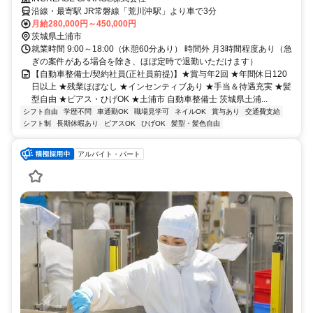
沿線・最寄駅 JR常磐線「荒川沖駅」より車で3分
月給280,000円～450,000円
茨城県土浦市
就業時間 9:00～18:00（休憩60分あり） 時間外 月3時間程度あり（急
ぎの案件がある場合を除き、ほぼ定時で退勤いただけます）
【自動車整備士/契約社員(正社員前提)】★賞与年2回 ★年間休日120
日以上 ★残業ほぼなし ★インセンティブあり ★手当＆待遇充実 ★髪
型自由 ★ピアス・ひげOK ★土浦市 自動車整備士 茨城県土浦...
シフト自由
学歴不問
車通勤OK
職場見学可
ネイルOK
賞与あり
交通費支給
シフト制
長期休暇あり
ピアスOK
ひげOK
髪型・髪色自由
アルバイト・パート