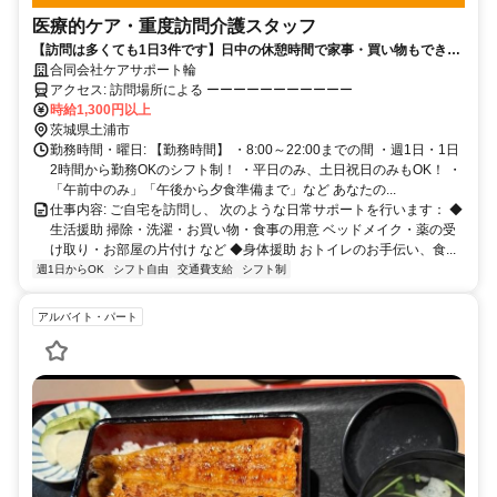
医療的ケア・重度訪問介護スタッフ
【訪問は多くても1日3件です】日中の休憩時間で家事・買い物もできま
す✨週1回・2時間からOK！
合同会社ケアサポート輪
アクセス: ​訪問場所による ーーーーーーーーーーー
時給1,300円以上
茨城県土浦市
勤務時間・曜日: 【勤務時間】 ・8:00～22:00までの間 ・週1日・1日
2時間から勤務OKのシフト制！ ・平日のみ、土日祝日のみもOK！ ・
「午前中のみ」「午後から夕食準備まで」など あなたの...
仕事内容: ご自宅を訪問し、 次のような日常サポートを行います： ◆
生活援助 掃除・洗濯・お買い物・食事の用意 ベッドメイク・薬の受
け取り・お部屋の片付け など ◆身体援助 おトイレのお手伝い、食...
週1日からOK
シフト自由
交通費支給
シフト制
アルバイト・パート