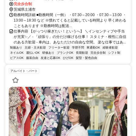
完全歩合制
茨城県土浦市
勤務時間詳細 ■勤務時間（一例） ・07:30～20:00 ・07:30～13:00 ・
13:00～18:30 など ※慣れてくると記載している時間より 早く終わる
こともあります ※勤務時間は配送...
仕事内容 【がっつり稼ぎたい！というへ】 ＼インセンティブや手当
が充実✨／ - 「頑張り」の分だけ稼げる仕事！ スタミナ・根性に自信
のある方歓迎 - 車内は、あなただけの自由な空間。 楽な仕事ではあ...
制服あり
主婦・主夫歓迎
フリーター歓迎
学歴不問
車通勤OK
経験者歓迎
ネイルOK
週払いOK
研修あり
ブランクOK
長期歓迎
完全歩合制
シフト制
ピアスOK
服装自由
友達と応募OK
ひげOK
髪型・髪色自由
アルバイト・パート