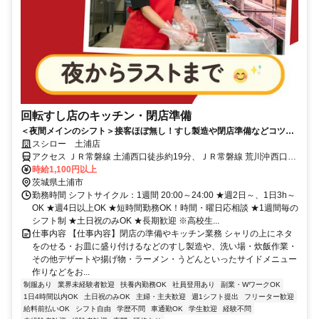
回転すし店のキッチン・閉店準備
＜夜間メインのシフト＞接客ほぼ無し！すし製造や閉店準備などコツコ
ツ働ける
スシロー 土浦店
アクセス ＪＲ常磐線 土浦西口徒歩約19分、ＪＲ常磐線 荒川沖西口徒
歩約82分、ＪＲ常磐線 神立西口徒歩約90分
時給1,100円以上
茨城県土浦市
勤務時間 シフトサイクル：1週間 20:00～24:00 ★週2日～、1日3h～
OK ★週4日以上OK ★短時間勤務OK！時間・曜日応相談 ★1週間毎の
シフト制 ★土日祝のみOK ★長期歓迎 ※高校生...
仕事内容 【仕事内容】閉店の準備やキッチン業務 シャリの上にネタ
をのせる・お皿に盛り付けるなどのすし製造や、洗い場・炊飯作業・
その他デザートや揚げ物・ラーメン・うどんといったサイドメニュー
作りなどをお...
制服あり
業界未経験者歓迎
扶養内勤務OK
社員登用あり
副業・WワークOK
1日4時間以内OK
土日祝のみOK
主婦・主夫歓迎
週1シフト提出
フリーター歓迎
給料前払いOK
シフト自由
学歴不問
車通勤OK
学生歓迎
経験不問