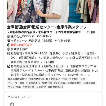
倉庫管理(倉庫/配送センター) 倉庫作業スタッフ
＜婚礼衣裳の商品管理＞未経験スタートの先輩多数活躍中！ 土日休
み 週3日～OK 曜日応相談
株式会社COCOLO COMPANY
交通アクセス JR常磐線「土浦駅」から車で9分
時給1,100円以上
茨城県土浦市
勤務曜日・時間 9:00～16:00（休憩1h） シフト制 勤務： ＊週3日～
OK！（曜日応相談） ＊ご家庭の都合などでの お休み調整可能！ ※月
残業平均15h 長期歓迎 シフト自由
募集要項 職種 倉庫管理（倉庫/配送センター） 倉庫作業スタッフ 雇
用形態 アルバイト / パート 仕事内容 商品（婚礼衣裳や小物類）を お
客様別・挙式会場別に指定に沿ってセットするお仕事です。 ...
業界未経験者歓迎
扶養内勤務OK
社員登用あり
主婦・主夫歓迎
長期
フリーター歓迎
社会保険あり
学歴不問
固定時間制
未経験者歓迎
経験者歓迎
ブランクOK
交通費支給
長期歓迎
家庭都合休OK
アルバイト・パート