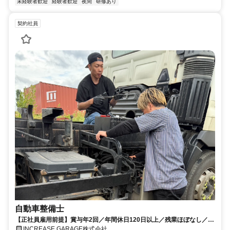
未経験者歓迎
経験者歓迎
夜間
研修あり
契約社員
自動車整備士
【正社員雇用前提】賞与年2回／年間休日120日以上／残業ほぼなし／イ
ンセンティブあり／手当＆待遇充実
INCREASE GARAGE株式会社