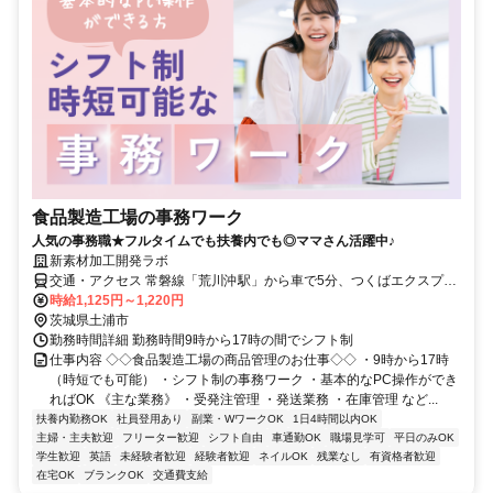
食品製造工場の事務ワーク
人気の事務職★フルタイムでも扶養内でも◎ママさん活躍中♪
新素材加工開発ラボ
交通・アクセス 常磐線「荒川沖駅」から車で5分、つくばエクスプレ
ス「つくば駅」車で10分
時給1,125円～1,220円
茨城県土浦市
勤務時間詳細 勤務時間9時から17時の間でシフト制
仕事内容 ◇◇食品製造工場の商品管理のお仕事◇◇ ・9時から17時
（時短でも可能） ・シフト制の事務ワーク ・基本的なPC操作ができ
ればOK 《主な業務》 ・受発注管理 ・発送業務 ・在庫管理 など...
扶養内勤務OK
社員登用あり
副業・WワークOK
1日4時間以内OK
主婦・主夫歓迎
フリーター歓迎
シフト自由
車通勤OK
職場見学可
平日のみOK
学生歓迎
英語
未経験者歓迎
経験者歓迎
ネイルOK
残業なし
有資格者歓迎
在宅OK
ブランクOK
交通費支給