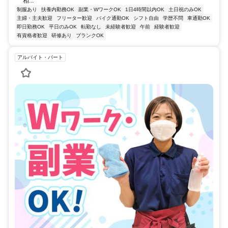
相...
制服あり
扶養内勤務OK
副業・WワークOK
1日4時間以内OK
土日祝のみOK
主婦・主夫歓迎
フリーター歓迎
バイク通勤OK
シフト自由
学歴不問
車通勤OK
即日勤務OK
平日のみOK
転勤なし
未経験者歓迎
午前
経験者歓迎
有資格者歓迎
研修あり
ブランクOK
アルバイト・パート