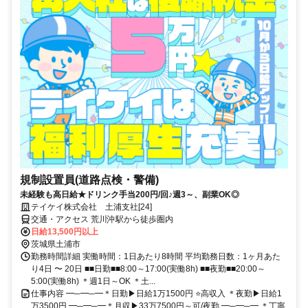
規制設置員(道路点検・警備)
未経験も高日給★ドリンク手当200円/回♪週3～、副業OK◎
テイケイ株式会社 土浦支社[24]
交通・アクセス 荒川沖駅から徒歩圏内
日給13,500円以上
茨城県土浦市
勤務時間詳細 実働時間：1日あたり8時間 平均勤務日数：1ヶ月あた
り4日 〜 20日 ■■日勤■■8:00～17:00(実働8h) ■■夜勤■■20:00～
5:00(実働8h) ＊週1日～OK ＊土...
仕事内容 ━─━─━＊日勤▶日給1万1500円 ⭐高収入 ＊夜勤▶日給1
万3500円 ━─━─━＊月収▶33万7500円～可/夜勤 ━─━─━ ＊丁寧