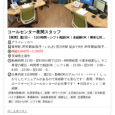
コールセンター夜間スタッフ
【夜間】週2日～・1日3時間～シフト相談OK！未経験OK！簡単な対応
からスタート！テレアポなし！
アライレッカー
最寄駅 JR常磐線(取手～いわき) 荒川沖駅 徒歩で6分 JR常磐線(取手～
いわき) 荒川沖駅 車で2分
時給1,600円～1,760円
茨城県土浦市
勤務時間 21:00～翌8:00の間で1日3～8時間程度 ※基本残業なし ※ご
希望の曜日・時間帯で相談OK 〇シフト例 ・21:00～翌3:00 ・2:00～
8:00 ・22:00～翌2:00 ・0...
仕事内容 1日3時間～、週2日～勤務OKのアルバイト・パート！ しっ
かりしたマニュアルがあるので未経験でも安心です！ 夜間・早朝の
ロードサービスコールセンターのお仕事です！ ▼注目ポイント 〇未
経験...
扶養内勤務OK
社員登用あり
副業・WワークOK
土日祝のみOK
主婦・主夫歓迎
バイク通勤OK
車通勤OK
未経験者歓迎
残業なし
夜間
交通費支給
週2・3日からOK
シフト制
昇給あり
同じ企業の求人