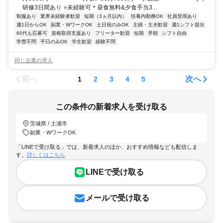
研修3日間あり ⭐未経験可＊昼食無料&夕食手当3...
制服あり
業界未経験者歓迎
短期（3ヵ月以内）
扶養内勤務OK
社員登用あり
週1日からOK
副業・WワークOK
土日祝のみOK
主婦・主夫歓迎
週1シフト提出
60代も応募可
資格取得支援あり
フリーター歓迎
短期
早朝
シフト自由
学歴不問
平日のみOK
学生歓迎
経験不問
同じ企業の求人
前へ
次へ
1
2
3
4
5
この条件の新着求人を受け取る
茨城県 / 土浦市
副業・WワークOK
「LINEで受け取る」では、新着求人のほか、おすすめ情報なども配信しま
す。
詳しくはこちら
LINEで受け取る
メールで受け取る