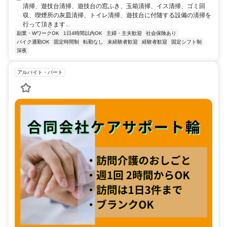
清掃、遊技台清掃、遊技台の窓ふき、玉箱清掃、イス清掃、ゴミ回
収、喫煙所の灰皿清掃、トイレ清掃、遊技台に付随する設備の清掃を
行って頂きます...
副業・WワークOK
1日4時間以内OK
主婦・主夫歓迎
社会保険あり
バイク通勤OK
固定時間制
転勤なし
未経験者歓迎
経験者歓迎
固定シフト制
深夜
アルバイト・パート