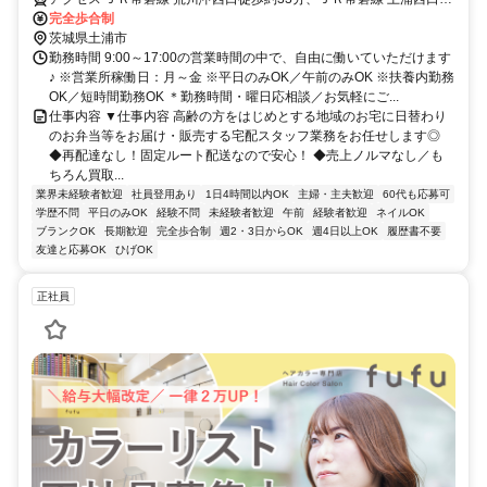
歩約61分、ＪＲ常磐線 ひたち野うしく西口徒歩約66分
完全歩合制
茨城県土浦市
勤務時間 9:00～17:00の営業時間の中で、自由に働いていただけます
♪ ※営業所稼働日：月～金 ※平日のみOK／午前のみOK ※扶養内勤務
OK／短時間勤務OK ＊勤務時間・曜日応相談／お気軽にご...
仕事内容 ▼仕事内容 高齢の方をはじめとする地域のお宅に日替わり
のお弁当等をお届け・販売する宅配スタッフ業務をお任せします◎
◆再配達なし！固定ルート配送なので安心！ ◆売上ノルマなし／も
ちろん買取...
業界未経験者歓迎
社員登用あり
1日4時間以内OK
主婦・主夫歓迎
60代も応募可
学歴不問
平日のみOK
経験不問
未経験者歓迎
午前
経験者歓迎
ネイルOK
ブランクOK
長期歓迎
完全歩合制
週2・3日からOK
週4日以上OK
履歴書不要
友達と応募OK
ひげOK
正社員