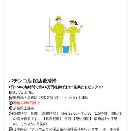
パチンコ店 閉店後清掃
1日1.5hの短時間で月4.6万円程稼げます! 副業にもピッタリ!
ALIVE 土浦店
勤務地・最寄駅 JR常磐線(取手～いわき) 土浦駅
時給1,350円以上
茨城県土浦市
勤務時間・期間 【勤務時間】 深夜 23:00～翌0:30（1.5時間） 閉店後
の清掃作業です。 【勤務期間】 長期 【契約期間】 最初は3ヶ月契
約、その後6ヶ月契約
仕事内容 パチンコ店での閉店後の清掃業務を行います。 ホールの床