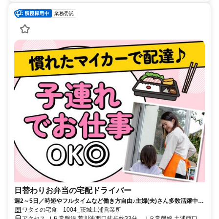
業務委託
日替わりお弁当の宅配ドライバー
週2～5日／時短やフルタイムなど働き方自由♪主婦(夫)さん多数活躍中！
サポート体制バッチリなのでお子さんの行事でのお休みなども取りやす
ワタミの宅食 1004_茨城土浦営業所
い◎
アクセス ＪＲ常磐線 荒川沖西口徒歩約33分、ＪＲ常磐線 土浦西口徒