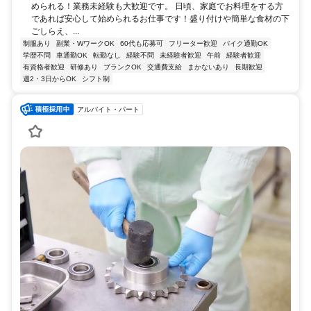
められる！業務未経験も大歓迎です。 日頃、家庭でお料理をする方
であれば安心して始められるお仕事です！盛り付けや簡単な食材の下
ごしらえ、...
制服あり
副業・WワークOK
60代も応募可
フリーター歓迎
バイク通勤OK
学歴不問
車通勤OK
転勤なし
経験不問
未経験者歓迎
午前
経験者歓迎
有資格者歓迎
研修あり
ブランクOK
交通費支給
まかないあり
長期歓迎
週2・3日からOK
シフト制
アルバイト・パート