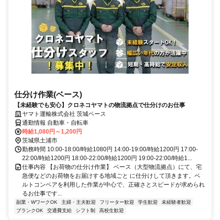
仕分け作業(ベース)
【未経験でも安心】クロネコヤマトの物流拠点で仕分けのお仕事
ヤマト運輸株式会社 茨城ベース
通勤情報 自動車・自転車
時給1,080円～1,200円
茨城県土浦市
勤務時間 10:00-18:00/時給1080円 14:00-19:00/時給1200円 17:00-
22:00/時給1200円 18:00-22:00/時給1200円 19:00-22:00/時給1...
仕事内容 【お荷物の仕分け作業】 ベース（大型物流拠点）にて、宅
急便などのお荷物をお届けする地域ごと に仕分けして頂きます。ベ
ルトコンベアを利用した作業が中心で、正確さとスピードが求められ
るお仕事です...
副業・WワークOK
主婦・主夫歓迎
フリーター歓迎
学生歓迎
未経験者歓迎
ブランクOK
交通費支給
シフト制
高校生歓迎