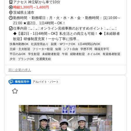
アクセス 神立駅から車で10分
時給1,300円～1,400円
茨城県土浦市
勤務時間 ・勤務曜日：月・火・水・木・金 ・勤務時間： [1] 10:00～
21:00 ★週2日、1日4時間～OK！
仕事内容 ::.｡.: .｡.: オンライン見積事務のおすすめポイント : .｡.: .｡.::
◆【週2日・1日4時間～OK】私生活との両立も可能！ ◆【未経験者
歓迎】研修制度充実！一から丁寧に指導...
扶養内勤務OK
社員登用あり
副業・WワークOK
1日4時間以内OK
主婦・主夫歓迎
フリーター歓迎
短期
シフト自由
学歴不問
職場見学可
平日のみOK
学生歓迎
未経験者歓迎
午前
経験者歓迎
ネイルOK
有資格者歓迎
夕方
ブランクOK
交通費支給
同じ企業の求人
アルバイト・パート