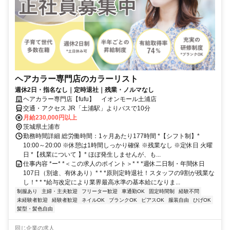
ヘアカラー専門店のカラーリスト
週休2日・指名なし｜定時退社｜残業・ノルマなし
ヘアカラー専門店【fufu】 イオンモール土浦店
交通・アクセス JR「土浦駅」よりバスで10分
月給230,000円以上
茨城県土浦市
勤務時間詳細 総労働時間：1ヶ月あたり177時間 *【シフト制】*
10:00～20:00 ※休憩は1時間しっかり確保 ※残業なし ※定休日 火曜
日 *【残業について 】* ほぼ発生しませんが、も...
仕事内容 *ー* *＜この求人のポイント＞* * *週休二日制・年間休日
107日（別途、有休あり）* * *原則定時退社！スタッフの9割が残業な
し！* * *給与改定により業界最高水準の基本給になりま...
制服あり
主婦・主夫歓迎
フリーター歓迎
車通勤OK
固定時間制
経験不問
未経験者歓迎
経験者歓迎
ネイルOK
ブランクOK
ピアスOK
服装自由
ひげOK
髪型・髪色自由
同じ企業の求人