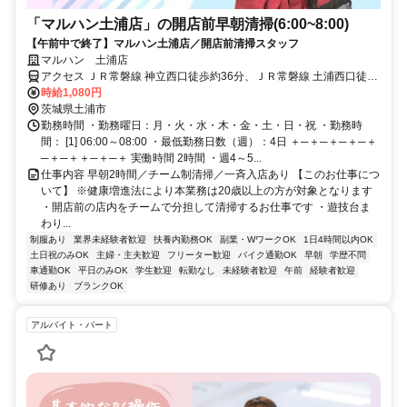
「マルハン土浦店」の開店前早朝清掃(6:00~8:00)
【午前中で終了】マルハン土浦店／開店前清掃スタッフ
マルハン 土浦店
アクセス ＪＲ常磐線 神立西口徒歩約36分、ＪＲ常磐線 土浦西口徒歩
約59分 神立駅から車で8分（バイク・車通勤OK）
時給1,080円
茨城県土浦市
勤務時間 ・勤務曜日：月・火・水・木・金・土・日・祝 ・勤務時
間： [1] 06:00～08:00 ・最低勤務日数（週）：4日 ＋─＋─＋─＋─＋
─＋─＋＋─＋─＋ 実働時間 2時間 ・週4～5...
仕事内容 早朝2時間／チーム制清掃／一斉入店あり 【このお仕事につ
いて】 ※健康増進法により本業務は20歳以上の方が対象となります
・開店前の店内をチームで分担して清掃するお仕事です ・遊技台ま
わり...
制服あり
業界未経験者歓迎
扶養内勤務OK
副業・WワークOK
1日4時間以内OK
土日祝のみOK
主婦・主夫歓迎
フリーター歓迎
バイク通勤OK
早朝
学歴不問
車通勤OK
平日のみOK
学生歓迎
転勤なし
未経験者歓迎
午前
経験者歓迎
研修あり
ブランクOK
アルバイト・パート