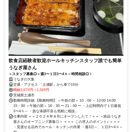
飲食店経験者歓迎ホールキッチンスタッフ誰でも簡単
うなぎ屋さん
＜スタッフ募集◎＞週3〜１日3〜4ｈ～時間相談◎！
うなぎの大集
交通・アクセス 「土浦駅」から車で10分
時給1,075円～1,300円
茨城県土浦市
勤務時間詳細 【勤務時間】 ＜午前の部＞ 10：00 ～ 13:00 14:00
15：00 ＜午後の部＞ 16：30 〜 21：00 ー ・上記時間内で１日最低
3〜4ｈ～ ・急な体調不良も気軽に相談...
仕事内容 ＝＝２０２４年８月にオープンしたて！＝＝ ＞絶品うなぎ
屋さんのオープニング募集◎＜ ＝＝＝ この求人のポイント♪ ＝＝＝
・見渡せる店内でホール・キッチンの作業 ・週3日～、１日3〜4ｈ～