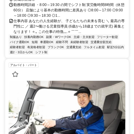
勤務時間詳細 ・8:00～19:30 の間でシフト制 実労働時間8時間（休憩
60分） 店舗により基本の勤務時間に差異あり ◎8:00～17:00 ◎9:00
～18:00 ◎9:30～18:30 ◎1...
仕事内容 あなたの人生経験が、 子どもたちの未来を育む ＼ 最高の専
門性に ／ 週2〜働ける児童指導員 (6歳から18歳までの就学児) 募集と
なります！ ⭐.｡ この仕事の特徴｡｡.⭐ ￣￣...
制服あり
扶養内勤務OK
副業・WワークOK
主婦・主夫歓迎
フリーター歓迎
バイク通勤OK
短期
車通勤OK
経験不問
未経験者歓迎
交通費全額支給
経験者歓迎
有資格者歓迎
ブランクOK
交通費支給
フルタイム歓迎
駅近5分以内
週2・3日からOK
シフト制
アルバイト・パート