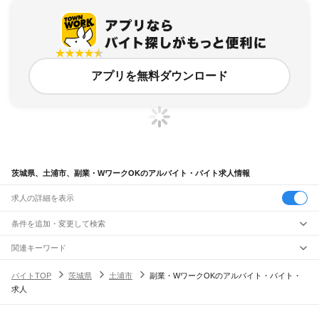
アプリを無料ダウンロード
茨城県、土浦市、副業・WワークOKのアルバイト・バイト求人情報
求人の詳細を表示
条件を追加・変更して検索
市区町村を追加・変更
関連キーワード
茨城県 土浦市 副業・WワークOK イオン土浦
茨城県
駅を追加・変更
バイトTOP
茨城県
土浦市
副業・WワークOKのアルバイト・バイト・
茨城県 つくば市 副業・WワークOK wワーク
茨城県 副業・WワークOK 軽作業
茨城県
すべて
求人
茨城県 那珂市 副業・WワークOK ファッション
水戸市
日立市
土浦市
古河市
石岡市
結城市
龍ケ崎市
下妻市
常総市
常陸太田市
職種を追加・変更
JR常磐線(取手～いわき)
茨城県 副業・WワークOK sns 運用副業
高萩市
北茨城市
笠間市
取手市
牛久市
つくば市
ひたちなか市
鹿嶋市
潮来市
取手駅
藤代駅
龍ケ崎市駅
牛久駅
ひたち野うしく駅
荒川沖駅
土浦駅
神立駅
高浜駅
飲食・フードサービス
守谷市
常陸大宮市
那珂市
筑西市
坂東市
稲敷市
かすみがうら市
桜川市
神栖市