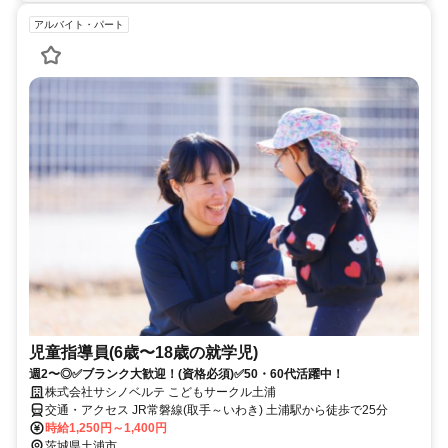
アルバイト・パート
児童指導員(6歳〜18歳の就学児)
週2〜◎✅ブランク大歓迎！(資格必須)✅50・60代活躍中！
株式会社サシノベルテ こどもサークル土浦
交通・アクセス JR常磐線(取手～いわき) 土浦駅から徒歩で25分
時給1,250円～1,400円
茨城県土浦市