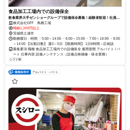
食品加工工場内での設備保全
飲食業界大手ゼンショーグループで設備保全募集！経験者歓迎！社員登
用制度あり☆
株式会社GFF 鳥栖工場
時給1,300円以上
茨城県土浦市
勤務曜日・時間 ・5:00～14:00 ・6:00～15:00 ・7:00～16:00 ・8:00
～14:00 【出勤日数】 週3～5日 【勤務時間】 1日6時間～応相談
募集要項 職種 食品加工工場内での設備保全 雇用形態 アルバイト / パ
ート 仕事内容 設備メンテナンス（設備点検補修・保全業務）
シフト制
アルバイト・パート