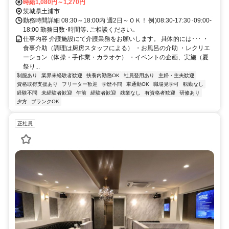
時給1,080円～1,270円
茨城県土浦市
勤務時間詳細 08:30～18:00内 週2日～ＯＫ！ 例)08:30-17:30･09:00-
18:00 勤務日数･時間等､ご相談ください｡
仕事内容 介護施設にて介護業務をお願いします。 具体的には･･･ ・
食事介助（調理は厨房スタッフによる） ・お風呂の介助 ・レクリエ
ーション（体操・手作業・カラオケ） ・イベントの企画、実施（夏
祭り...
制服あり
業界未経験者歓迎
扶養内勤務OK
社員登用あり
主婦・主夫歓迎
資格取得支援あり
フリーター歓迎
学歴不問
車通勤OK
職場見学可
転勤なし
経験不問
未経験者歓迎
午前
経験者歓迎
残業なし
有資格者歓迎
研修あり
夕方
ブランクOK
正社員