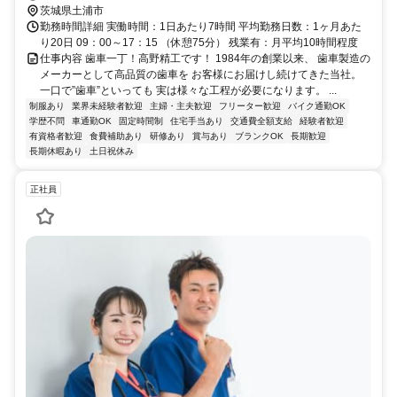
茨城県土浦市
勤務時間詳細 実働時間：1日あたり7時間 平均勤務日数：1ヶ月あた
り20日 09：00～17：15 （休憩75分） 残業有：月平均10時間程度
仕事内容 歯車一丁！高野精工です！ 1984年の創業以来、 歯車製造の
メーカーとして高品質の歯車を お客様にお届けし続けてきた当社。
一口で”歯車”といっても 実は様々な工程が必要になります。 ...
制服あり
業界未経験者歓迎
主婦・主夫歓迎
フリーター歓迎
バイク通勤OK
学歴不問
車通勤OK
固定時間制
住宅手当あり
交通費全額支給
経験者歓迎
有資格者歓迎
食費補助あり
研修あり
賞与あり
ブランクOK
長期歓迎
長期休暇あり
土日祝休み
正社員