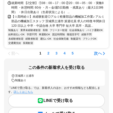
就業時間 【2交替】 ①08：00～17：00 ②20：00～05：00 ・実働8
時間 ・休憩時間: 60分 ・月～金/週5日勤務 ・残業あり（最大1日3時
間） ・休日出勤あり（生産状況による） ...
【☆高時給☆】未経験歓迎◎アルミ軽量部品の機械加工作業♪ アルミ
部品の機械加工スタッフ 茨城県土浦市 派遣社員 求人の特徴 年間休日
120 日以上 中卒・中認合格 大卒 専門卒 短大卒 高卒・高認...
制服あり
業界未経験者歓迎
長期
フリーター歓迎
社会保険あり
バイク通勤OK
給料前払いOK
学歴不問
車通勤OK
固定時間制
職場見学可
経験不問
未経験者歓迎
経験者歓迎
週払いOK
社会保険完備
制服貸与
ブランクOK
交通費支給
長期歓迎
前へ
次へ
1
2
3
4
5
この条件の新着求人を受け取る
茨城県 / 土浦市
制服あり
「LINEで受け取る」では、新着求人のほか、おすすめ情報なども配信しま
す。
詳しくはこちら
LINEで受け取る