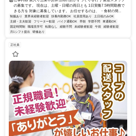
の募集です。 現在は、土曜・日曜の両日とも 1日実働7.5時間勤務で
きる方を 対象に募集しています。 お任せするのは、 ・食材の簡...
制服あり
業界未経験者歓迎
扶養内勤務OK
社員登用あり
土日祝のみOK
主婦・主夫歓迎
フリーター歓迎
バイク通勤OK
早朝
学歴不問
車通勤OK
固定時間制
職場見学可
転勤なし
経験不問
未経験者歓迎
午前
経験者歓迎
月1シフト提出
研修あり
正社員