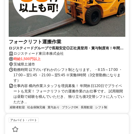
フォークリフト運搬作業
ロジスティードグループで長期安定◎正社員登用・賞与制度有！年間休
日120日！月収30万円以上可！
ロジスティード東日本株式会社
時給1,500円以上
茨城県土浦市
勤務時間 以下のいずれかのシフト制となります。 ・8:15～17:00 ・
17:00～翌1:45 ・21:00～翌5:45 ※実働8時間（3交替勤務になりま
す）
仕事内容 構内作業スタッフを増員募集！ 年間休日120日でプライベ
ートも充実！ フォークリフトでの運搬作業のお仕事です。 試用期間
は昼勤で経験を積んでいただき、 独り立ち後3交替シフトに入ってい
ただき...
経験者歓迎
社会保険完備
賞与あり
ブランクOK
長期歓迎
シフト制
アルバイト・パート