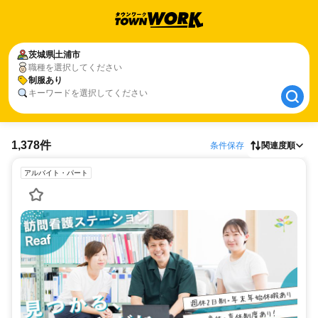
茨城県
茨城県
土浦市
土浦市
職種を選択してください
制服あり
制服あり
キーワードを選択してください
1,378件
条件保存
関連度順
アルバイト・パート