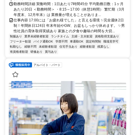
勤務時間詳細 実働時間：1日あたり7時間45分 平均勤務日数：1ヶ月
あたり20日 ＜勤務時間＞ ・8:15～17:00（休憩1時間） 繁忙期（3月
年度末、12月年末）は 業務量が増えることがありま...
仕事内容 17:00には「お疲れ様でした」と言える環境 ✨完全週休2日
制！年間休日124日 年末年始やGW、お盆もしっかり休めます。 ✨男
性社員の育休取得実績あり 家族との夕食や趣味の時間を大切...
制服あり
業界未経験者歓迎
ランチタイム
主婦・主夫歓迎
資格取得支援あり
フリーター歓迎
バイク通勤OK
学歴不問
車通勤OK
固定時間制
職場見学可
転勤なし
経験不問
未経験者歓迎
住宅手当あり
経験者歓迎
残業なし
有資格者歓迎
研修あり
賞与あり
アルバイト・パート