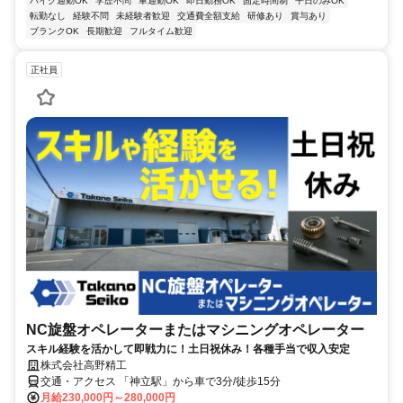
バイク通勤OK
学歴不問
車通勤OK
即日勤務OK
固定時間制
平日のみOK
転勤なし
経験不問
未経験者歓迎
交通費全額支給
研修あり
賞与あり
ブランクOK
長期歓迎
フルタイム歓迎
正社員
NC旋盤オペレーターまたはマシニングオペレーター
スキル経験を活かして即戦力に！土日祝休み！各種手当で収入安定
株式会社高野精工
交通・アクセス 「神立駅」から車で3分/徒歩15分
月給230,000円～280,000円