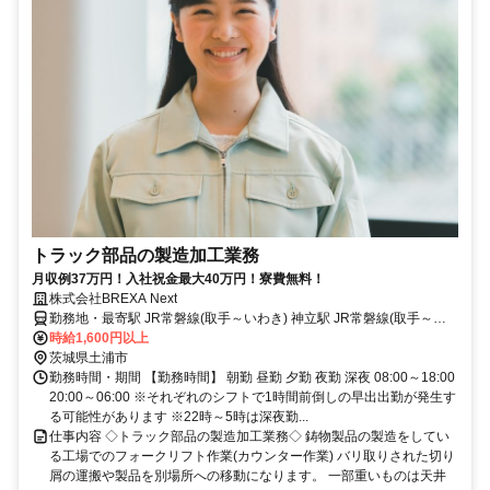
トラック部品の製造加工業務
月収例37万円！入社祝金最大40万円！寮費無料！
株式会社BREXA Next
勤務地・最寄駅 JR常磐線(取手～いわき) 神立駅 JR常磐線(取手～い
わき)/神立駅,車,6分 ★工場敷地内に無料駐車場あり
時給1,600円以上
茨城県土浦市
勤務時間・期間 【勤務時間】 朝勤 昼勤 夕勤 夜勤 深夜 08:00～18:00
20:00～06:00 ※それぞれのシフトで1時間前倒しの早出出勤が発生す
る可能性があります ※22時～5時は深夜勤...
仕事内容 ◇トラック部品の製造加工業務◇ 鋳物製品の製造をしてい
る工場でのフォークリフト作業(カウンター作業) バリ取りされた切り
屑の運搬や製品を別場所への移動になります。 一部重いものは天井