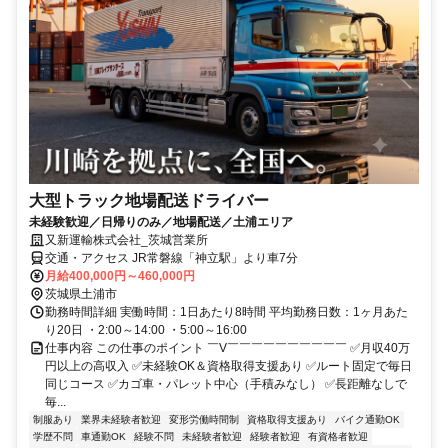
大型トラック地場配送ドライバー
未経験歓迎／日帰りのみ／地場配送／土浦エリア
又新運輸株式会社_茨城営業所
交通・アクセス JR常磐線「神立駅」より車7分
月給400,000円～460,000円
茨城県土浦市
勤務時間詳細 実働時間：1日あたり8時間 平均勤務日数：1ヶ月あた
り20日 ・2:00～14:00 ・5:00～16:00
仕事内容 この仕事のポイント ￣V￣￣￣￣￣￣￣￣￣￣ ✅月収40万
円以上の高収入 ✅未経験OK＆資格取得支援あり ✅ルート固定で毎日
同じコース ✅カゴ車・パレット中心（手積みなし） ✅長距離なしで
毎...
制服あり
業界未経験者歓迎
変形労働時間制
資格取得支援あり
バイク通勤OK
学歴不問
車通勤OK
経験不問
未経験者歓迎
経験者歓迎
有資格者歓迎