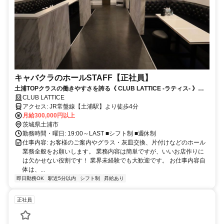
キャバクラのホールSTAFF【正社員】
土浦TOPクラスの働きやすさを誇る《 CLUB LATTICE -ラティス- 》
Newスタッフを大募集！！まだまだ空きポスト多数あります◎「将来自
CLUB LATTICE
分のお店を持ちたい」「人脈を広げたい」そんな方にもピッタリな環境
アクセス: JR常盤線【土浦駅】より徒歩4分
☆
月給300,000円以上
茨城県土浦市
勤務時間・曜日: 19:00～LAST ■シフト制 ■週休制
仕事内容: お客様のご案内やグラス・灰皿交換、片付けなどのホール
業務全般をお願いします。 業務内容は簡単ですが、いいお店作りに
は欠かせない役割です！ 業界未経験でも大歓迎です。 お仕事内容自
体は、...
即日勤務OK
駅近5分以内
シフト制
昇給あり
正社員