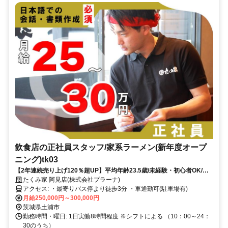
飲食店の正社員スタッフ/家系ラーメン(新年度オープ
ニング)tk03
【2年連続売り上げ120％超UP】平均年齢23.5歳/未経験・初心者OK/他
業界の方も多数活躍中
たくみ家 阿見店(株式会社プラーナ)
アクセス: ・最寄りバス停より徒歩3分 ・車通勤可(駐車場有)
月給250,000円～300,000円
茨城県土浦市
勤務時間・曜日: 1日実働8時間程度 ※シフトによる （10：00～24：
30のうち）