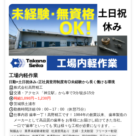
工場内軽作業
日勤×土日祝休み♪正社員登用制度有◎未経験から長く働ける環境
株式会社高野精工
交通・アクセス 「神立駅」から車で3分/徒歩15分
時給1,090円～1,230円
茨城県土浦市
勤務時間詳細 09：00～17：00 （休憩75分）
仕事内容 歯車一丁！高野精工です！ 1984年の創業以来、 歯車製造の
メーカーとして高品質の歯車を お客様にお届けし続けてきた当社。
一口で”歯車”といっても 実は様々な工程が必要になります。 ...
制服あり
業界未経験者歓迎
社員登用あり
主婦・主夫歓迎
フリーター歓迎