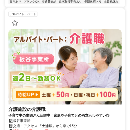
賞与あり
ブランクOK
交通費支給
資格取得手当あり
長期休暇あり
土日祝休み
アルバイト・パート
介護施設の介護職
子育て中の主婦さん活躍中！家庭や子育てとの両立もしやすい◎
板谷事業所
交通・アクセス 「土浦駅」から車で15分