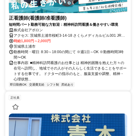
正看護師(看護師/准看護師)
短時間パート勤務可能な方歓迎：精神科訪問看護＆働きやすい環境
株式会社アポロン
アクセス: 茨城県土浦市桜町3-14-18 さくらメディカルビル301 JR常
磐線(取手～いわき) 土浦駅から徒歩で10分 ※ビル隣に無料駐車場あ
時給1,800円～2,000円
り
茨城県土浦市
勤務時間・曜日: 8:30～18:00の間にて ※週1日～OK ※勤務時間3時
間〜OK
仕事内容: ■精神科訪問看護のお仕事とは 精神的困難を抱えた方々の
在宅へ訪問し、地域でその人がその人らしく生活できることをサポー
トする仕事です。 ドクターの指示のもと、服薬支援や調整、精神・
心理状態...
即日勤務OK
交通費支給
シフト制
昇給あり
正社員