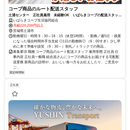
コープ商品のルート配送スタッフ
土浦センター 正社員雇用 未経験OK いばらきコープの配送スタッ
フ 土日休み◎ 転居を伴う転勤なし
いばらきコープ生活協同組合
月給220,200円以上
茨城県土浦市
勤務曜日・時間 9：30～18：15（休憩1時間） ・勤務／週5日 ・残業
になった場合時間外手当支給 ◎1日の勤務例◎ （9：00すぎ）少し早
めに来て準備や談笑 （9：30～）朝礼／トラックでの商品...
募集要項 職種 コープ商品のルート配送スタッフ 雇用形態 正社員 仕
事内容 正社員一般職 組合員さんにコープの商品をお届けする宅配配
送業務 新商品の説明や、おいしい食べ方をお伝えしたり、ご意見や
ご...
固定時間制
正社員