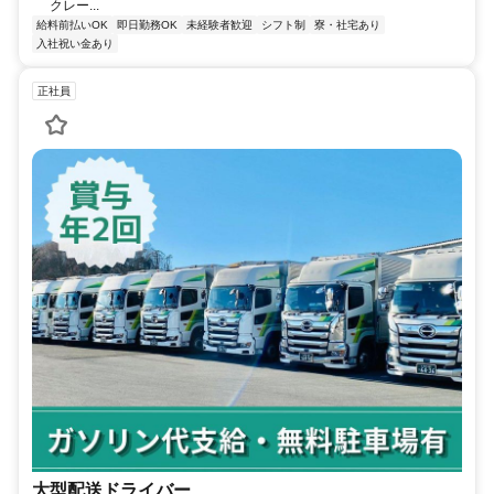
クレー...
給料前払いOK
即日勤務OK
未経験者歓迎
シフト制
寮・社宅あり
入社祝い金あり
正社員
大型配送ドライバー