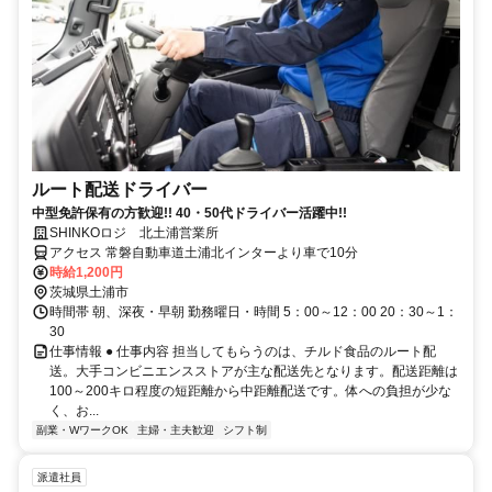
ルート配送ドライバー
中型免許保有の方歓迎!! 40・50代ドライバー活躍中!!
SHINKOロジ 北土浦営業所
アクセス 常磐自動車道土浦北インターより車で10分
時給1,200円
茨城県土浦市
時間帯 朝、深夜・早朝 勤務曜日・時間 5：00～12：00 20：30～1：
30
仕事情報 ● 仕事内容 担当してもらうのは、チルド食品のルート配
送。大手コンビニエンスストアが主な配送先となります。配送距離は
100～200キロ程度の短距離から中距離配送です。体への負担が少な
く、お...
副業・WワークOK
主婦・主夫歓迎
シフト制
派遣社員