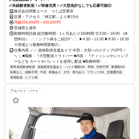
✅未経験者歓迎！✅研修充実！✅大型免許なしでも応募可能◎
株式会社関東エース つくば営業所
交通・アクセス 「神立駅」より車15分
月給350,000円～450,000円
茨城県土浦市
勤務時間詳細 総労働時間：1ヶ月あたり160時間 ⏰3:00～19:00 （休
憩90分） ╱╱ シフト例をご紹介❗ ╲╲ ▶4:30～13:30 ▶9:30～18:30
※現場より勤務時間変動の...
仕事内容 ／／ 資格取得支援ありで 中型・大型へのステップUP可！
＼＼ ■職種： └大型配送ドライバー ■内容： └ティッシュやシャンプ
ーなどを カートやパレットを使用し配送 ■勤務時間： ...
業界未経験者歓迎
資格取得支援あり
バイク通勤OK
早朝
学歴不問
車通勤OK
転勤なし
経験不問
午前
研修あり
夕方
賞与あり
ブランクOK
交通費支給
長期歓迎
シフト制
アルバイト・パート