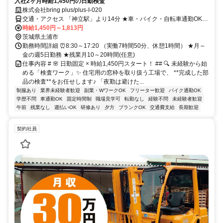
入社2ヶ月時給1,450円の日勤検査
株式会社bring plus/plus-I-020
交通・アクセス 「神立駅」より14分 ★車・バイク・自転車通勤OK
★交通費規定内支給
時給1,450円～1,813円
茨城県土浦市
勤務時間詳細 ⏰8:30～17:20 （実働7時間50分、休憩1時間） ★月～
金の週5日勤務 ★残業月10～20時間(任意)
仕事内容 # 🌸 日勤固定 × 時給1,450円スタート！ ## 🔍 未経験から始
める「検査ワーク」✨ 住宅用の窓枠を取り扱う工場で、 **完成した部
品の検査**をお任せします♪ 「夜勤は避けた...
制服あり
業界未経験者歓迎
副業・WワークOK
フリーター歓迎
バイク通勤OK
学歴不問
車通勤OK
固定時間制
職場見学可
転勤なし
経験不問
未経験者歓迎
午前
残業なし
週払いOK
研修あり
夕方
ブランクOK
交通費支給
長期歓迎
契約社員