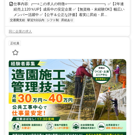
仕事内容: ┏━⭐️この求人の特徴⭐️━━━━━━━━━━┓ ✅️【2年連
続売上120％UP】成長中の安定企業 ✅️【無資格・未経験OK】幅広い
メンバー活躍中 ✅️【公平＆公正な評価】着実に昇給・昇...
交通費支給
駅近5分以内
シフト制
昇給あり
同じ企業の求人
正社員