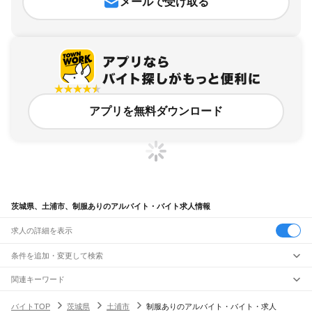
メールで受け取る
アプリを無料ダウンロード
茨城県、土浦市、制服ありのアルバイト・バイト求人情報
求人の詳細を表示
条件を追加・変更して検索
市区町村を追加・変更
関連キーワード
茨城県 制服かわいい
茨城県 土浦市 fit
茨城県 土浦市 現場
茨城県 可愛い制服
茨城県
駅を追加・変更
バイトTOP
茨城県
土浦市
制服ありのアルバイト・バイト・求人
茨城県 土浦市 髪色 自由
茨城県
すべて