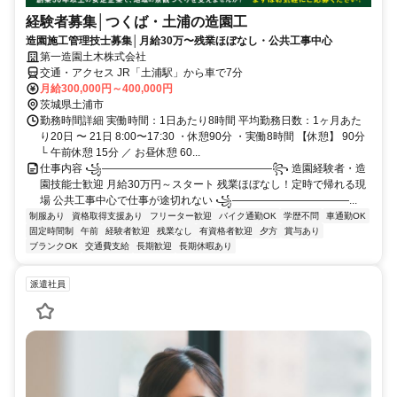
経験者募集│つくば・土浦の造園工
造園施工管理技士募集│月給30万〜残業ほぼなし・公共工事中心
第一造園土木株式会社
交通・アクセス JR「土浦駅」から車で7分
月給300,000円～400,000円
茨城県土浦市
勤務時間詳細 実働時間：1日あたり8時間 平均勤務日数：1ヶ月あた
り20日 〜 21日 8:00〜17:30 ・休憩90分 ・実働8時間 【休憩】 90分
└ 午前休憩 15分 ／ お昼休憩 60...
仕事内容 ꧁————————————————꧂ 造園経験者・造
園技能士歓迎 月給30万円～スタート 残業ほぼなし！定時で帰れる現
場 公共工事中心で仕事が途切れない ꧁———————————...
制服あり
資格取得支援あり
フリーター歓迎
バイク通勤OK
学歴不問
車通勤OK
固定時間制
午前
経験者歓迎
残業なし
有資格者歓迎
夕方
賞与あり
ブランクOK
交通費支給
長期歓迎
長期休暇あり
派遣社員