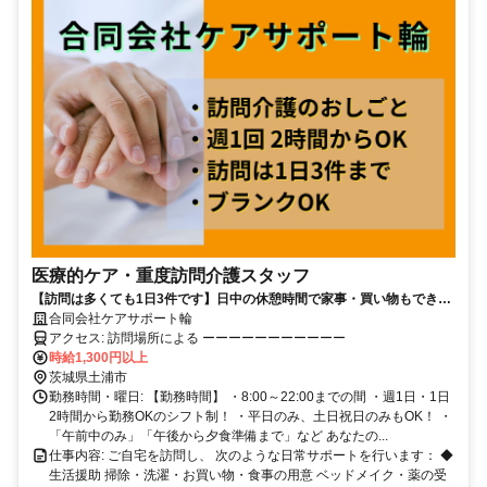
医療的ケア・重度訪問介護スタッフ
【訪問は多くても1日3件です】日中の休憩時間で家事・買い物もできま
す✨週1回・2時間からOK！
合同会社ケアサポート輪
アクセス: ​訪問場所による ーーーーーーーーーーー
時給1,300円以上
茨城県土浦市
勤務時間・曜日: 【勤務時間】 ・8:00～22:00までの間 ・週1日・1日
2時間から勤務OKのシフト制！ ・平日のみ、土日祝日のみもOK！ ・
「午前中のみ」「午後から夕食準備まで」など あなたの...
仕事内容: ご自宅を訪問し、 次のような日常サポートを行います： ◆
生活援助 掃除・洗濯・お買い物・食事の用意 ベッドメイク・薬の受