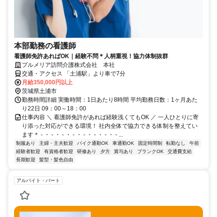
本部勤務の看護師
看護師免許あればOK｜経験不問＊人柄重視！協力体制抜群
プルメリア訪問介護株式会社 本社
交通・アクセス 「土浦駅」より車で7分
月給350,000円以上
茨城県土浦市
勤務時間詳細 実働時間：1日あたり8時間 平均勤務日数：1ヶ月あた
り22日 09：00～18：00
仕事内容 ＼ 看護師免許があれば経験浅くてもOK ／ 一人ひとりに寄
り添った対応ができる環境！ 社内全体で協力できる体制を整えてい
ます＊ - ・ - ・ - ・ - ・ - ・ - ・ - ・ - ...
制服あり
主婦・主夫歓迎
バイク通勤OK
車通勤OK
固定時間制
転勤なし
午前
経験者歓迎
有資格者歓迎
研修あり
夕方
賞与あり
ブランクOK
交通費支給
長期歓迎
髪型・髪色自由
アルバイト・パート