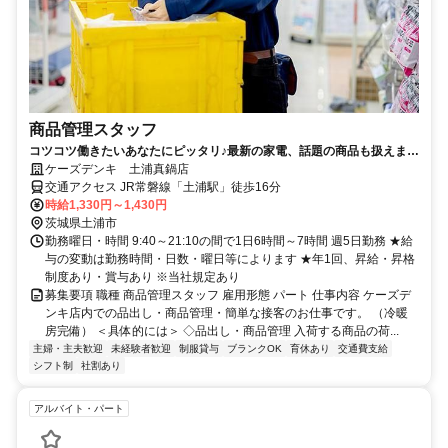
商品管理スタッフ
コツコツ働きたいあなたにピッタリ♪最新の家電、話題の商品も扱えま
す！【倉庫業務／品出し】
ケーズデンキ 土浦真鍋店
交通アクセス JR常磐線「土浦駅」徒歩16分
時給1,330円～1,430円
茨城県土浦市
勤務曜日・時間 9:40～21:10の間で1日6時間～7時間 週5日勤務 ★給
与の変動は勤務時間・日数・曜日等によります ★年1回、昇給・昇格
制度あり・賞与あり ※当社規定あり
募集要項 職種 商品管理スタッフ 雇用形態 パート 仕事内容 ケーズデ
ンキ店内での品出し・商品管理・簡単な接客のお仕事です。 （冷暖
房完備） ＜具体的には＞ ◇品出し・商品管理 入荷する商品の荷...
主婦・主夫歓迎
未経験者歓迎
制服貸与
ブランクOK
育休あり
交通費支給
シフト制
社割あり
アルバイト・パート