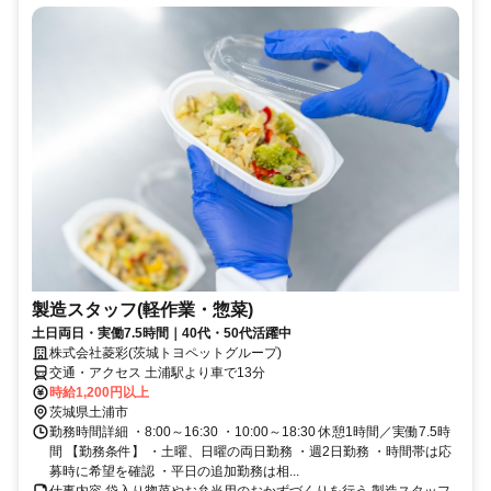
製造スタッフ(軽作業・惣菜)
土日両日・実働7.5時間｜40代・50代活躍中
株式会社菱彩(茨城トヨペットグループ)
交通・アクセス 土浦駅より車で13分
時給1,200円以上
茨城県土浦市
勤務時間詳細 ・8:00～16:30 ・10:00～18:30 休憩1時間／実働7.5時
間 【勤務条件】 ・土曜、日曜の両日勤務 ・週2日勤務 ・時間帯は応
募時に希望を確認 ・平日の追加勤務は相...
仕事内容 袋入り惣菜やお弁当用のおかずづくりを行う 製造スタッフ