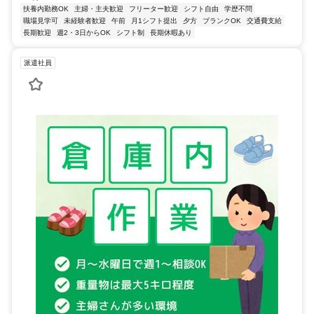
扶養内勤務OK
主婦・主夫歓迎
フリーター歓迎
シフト自由
学歴不問
職場見学可
未経験者歓迎
午前
月1シフト提出
夕方
ブランクOK
交通費支給
長期歓迎
週2・3日からOK
シフト制
長期休暇あり
派遣社員