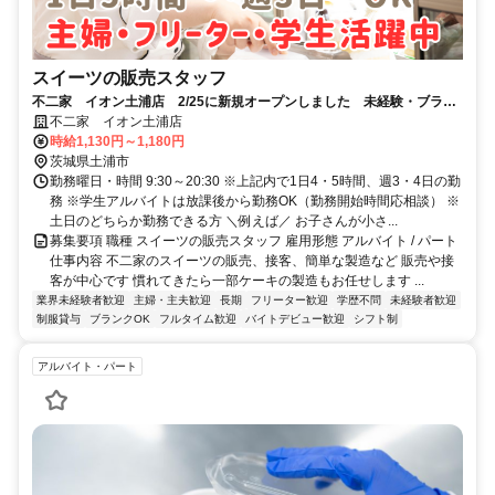
スイーツの販売スタッフ
不二家 イオン土浦店 2/25に新規オープンしました 未経験・ブラン
クOK 学生・主婦（夫）大歓迎
不二家 イオン土浦店
時給1,130円～1,180円
茨城県土浦市
勤務曜日・時間 9:30～20:30 ※上記内で1日4・5時間、週3・4日の勤
務 ※学生アルバイトは放課後から勤務OK（勤務開始時間応相談） ※
土日のどちらか勤務できる方 ＼例えば／ お子さんが小さ...
募集要項 職種 スイーツの販売スタッフ 雇用形態 アルバイト / パート
仕事内容 不二家のスイーツの販売、接客、簡単な製造など 販売や接
客が中心です 慣れてきたら一部ケーキの製造もお任せします ...
業界未経験者歓迎
主婦・主夫歓迎
長期
フリーター歓迎
学歴不問
未経験者歓迎
制服貸与
ブランクOK
フルタイム歓迎
バイトデビュー歓迎
シフト制
アルバイト・パート