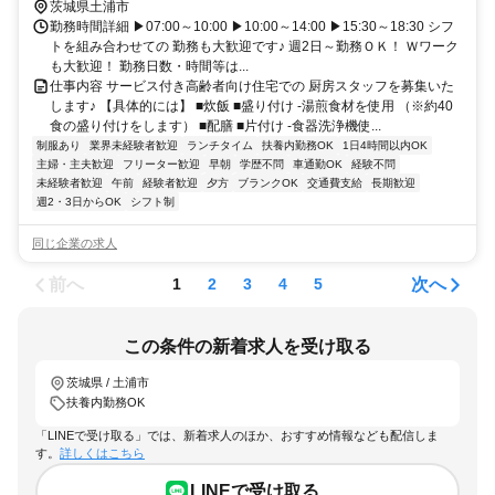
茨城県土浦市
勤務時間詳細 ▶07:00～10:00 ▶10:00～14:00 ▶15:30～18:30 シフ
トを組み合わせての 勤務も大歓迎です♪ 週2日～勤務ＯＫ！ Ｗワーク
も大歓迎！ 勤務日数・時間等は...
仕事内容 サービス付き高齢者向け住宅での 厨房スタッフを募集いた
します♪ 【具体的には】 ■炊飯 ■盛り付け -湯煎食材を使用 （※約40
食の盛り付けをします） ■配膳 ■片付け -食器洗浄機使...
制服あり
業界未経験者歓迎
ランチタイム
扶養内勤務OK
1日4時間以内OK
主婦・主夫歓迎
フリーター歓迎
早朝
学歴不問
車通勤OK
経験不問
未経験者歓迎
午前
経験者歓迎
夕方
ブランクOK
交通費支給
長期歓迎
週2・3日からOK
シフト制
同じ企業の求人
前へ
次へ
1
2
3
4
5
この条件の新着求人を受け取る
茨城県 / 土浦市
扶養内勤務OK
「LINEで受け取る」では、新着求人のほか、おすすめ情報なども配信しま
す。
詳しくはこちら
LINEで受け取る