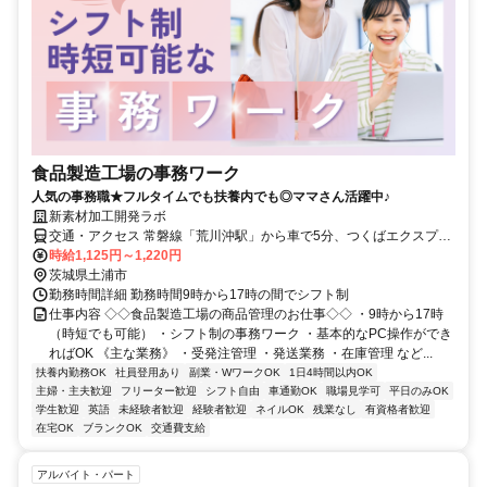
食品製造工場の事務ワーク
人気の事務職★フルタイムでも扶養内でも◎ママさん活躍中♪
新素材加工開発ラボ
交通・アクセス 常磐線「荒川沖駅」から車で5分、つくばエクスプレ
ス「つくば駅」車で10分
時給1,125円～1,220円
茨城県土浦市
勤務時間詳細 勤務時間9時から17時の間でシフト制
仕事内容 ◇◇食品製造工場の商品管理のお仕事◇◇ ・9時から17時
（時短でも可能） ・シフト制の事務ワーク ・基本的なPC操作ができ
ればOK 《主な業務》 ・受発注管理 ・発送業務 ・在庫管理 など...
扶養内勤務OK
社員登用あり
副業・WワークOK
1日4時間以内OK
主婦・主夫歓迎
フリーター歓迎
シフト自由
車通勤OK
職場見学可
平日のみOK
学生歓迎
英語
未経験者歓迎
経験者歓迎
ネイルOK
残業なし
有資格者歓迎
在宅OK
ブランクOK
交通費支給
アルバイト・パート