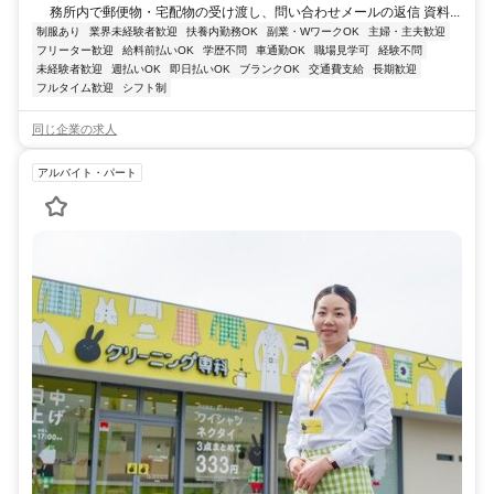
務所内で郵便物・宅配物の受け渡し、問い合わせメールの返信 資料...
制服あり
業界未経験者歓迎
扶養内勤務OK
副業・WワークOK
主婦・主夫歓迎
フリーター歓迎
給料前払いOK
学歴不問
車通勤OK
職場見学可
経験不問
未経験者歓迎
週払いOK
即日払いOK
ブランクOK
交通費支給
長期歓迎
フルタイム歓迎
シフト制
同じ企業の求人
アルバイト・パート