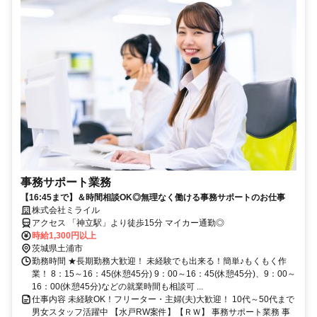
事務サポート業務
【16:45まで】＆時間相談OK◎無理なく働ける事務サポートのお仕事
株式会社ミライル
アクセス 「神立駅」より徒歩15分 マイカー通勤◎
時給1,300円以上
茨城県土浦市
勤務時間 ★長期勤務大歓迎！ 未経験でも出来る！簡単♪もくもく作
業！ 8：15～16：45(休憩45分) 9：00～16：45(休憩45分)、9：00～
16：00(休憩45分)などの就業時間も相談可 ...
仕事内容 未経験OK！フリーター・主婦(夫)大歓迎！ 10代～50代まで
男女スタッフ活躍中 【水戸RW案件】【ＲＷ】 事務サポート業務 事