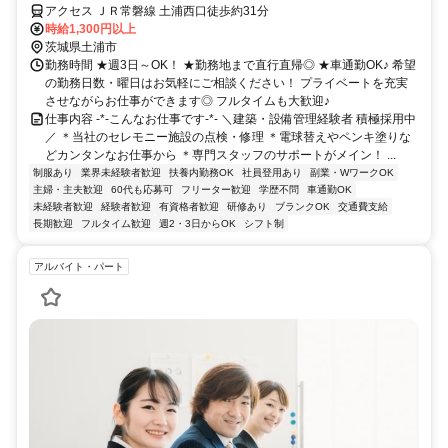
するため安心♪経験者の方は即戦力にも／車通勤OK！／社員登用実績あ
アクセス ＪＲ常磐線 土浦西口徒歩約31分
り
時給1,300円以上
茨城県土浦市
勤務時間 ★週3日～OK！ ★勤務地まで直行直帰◎ ★車通勤OK♪ 希望
の勤務日数・曜日はお気軽にご相談ください！ プライベートを充実
させながらお仕事ができます◎ フルタイムも大歓迎♪
仕事内容 -*-こんなお仕事です-*- ＼建築・設備管理経験者 積極採用中
／ ＊当社のセレモニー施設の点検・修理 ＊電球替えやペンキ塗りな
どカンタンなお仕事から ＊専門スタッフのサポートがメイン！ ...
制服あり
業界未経験者歓迎
扶養内勤務OK
社員登用あり
副業・WワークOK
主婦・主夫歓迎
60代も応募可
フリーター歓迎
学歴不問
車通勤OK
未経験者歓迎
経験者歓迎
有資格者歓迎
研修あり
ブランクOK
交通費支給
長期歓迎
フルタイム歓迎
週2・3日からOK
シフト制
アルバイト・パート