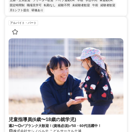
主婦・主夫歓迎
フリーター歓迎
バイク通勤OK
早朝
学歴不問
車通勤OK
固定時間制
職場見学可
転勤なし
経験不問
未経験者歓迎
午前
経験者歓迎
月1シフト提出
研修あり
アルバイト・パート
児童指導員(6歳〜18歳の就学児)
週2〜◎✅ブランク大歓迎！(資格必須)✅50・60代活躍中！
株式会社サシノベルテ こどもサークル土浦