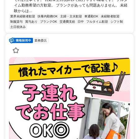
イム勤務希望の方歓迎。 ブランクがあっても問題ありません。 未経
験からは...
業界未経験者歓迎
扶養内勤務OK
主婦・主夫歓迎
車通勤OK
未経験者歓迎
制服貸与
賞与あり
ブランクOK
交通費支給
日中
フルタイム歓迎
シフト制
土日祝休み
業務委託