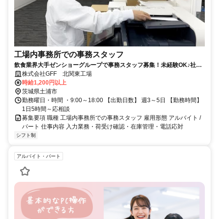
工場内事務所での事務スタッフ
飲食業界大手ゼンショーグループで事務スタッフ募集！未経験OK♪社員
登用制度あり☆
株式会社GFF 北関東工場
時給1,200円以上
茨城県土浦市
勤務曜日・時間 ・9:00～18:00 【出勤日数】 週3～5日 【勤務時間】
1日5時間～応相談
募集要項 職種 工場内事務所での事務スタッフ 雇用形態 アルバイト /
パート 仕事内容 入力業務・荷受け確認・在庫管理・電話応対
シフト制
アルバイト・パート