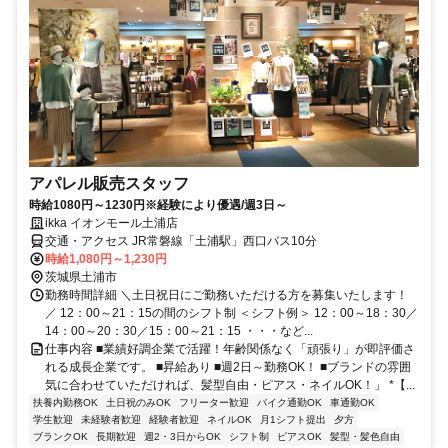
アパレル販売スタッフ
時給1080円～1230円※経験により優遇/週3日～
ikka イオンモール土浦店
交通・アクセス JR常磐線「土浦駅」西口バス10分
時給1,080円～1,230円
茨城県土浦市
勤務時間詳細 ＼土日祝日にご勤務いただける方を募集いたします！
／ 12：00～21：15の間のシフト制 ＜シフト例＞ 12：00～18：30／
14：00～20：30／15：00～21：15 ・・・など...
仕事内容 ■業績好調企業で活躍！年齢関係なく「頑張り」が即評価さ
れる成長企業です。 ■昇給あり ■週2日～勤務OK！ ■ブランドの雰囲
気に合わせていただければ、髪型自由・ピアス・ネイルOK！」 *【...
扶養内勤務OK
土日祝のみOK
フリーター歓迎
バイク通勤OK
車通勤OK
学生歓迎
未経験者歓迎
経験者歓迎
ネイルOK
月1シフト提出
夕方
ブランクOK
長期歓迎
週2・3日からOK
シフト制
ピアスOK
髪型・髪色自由