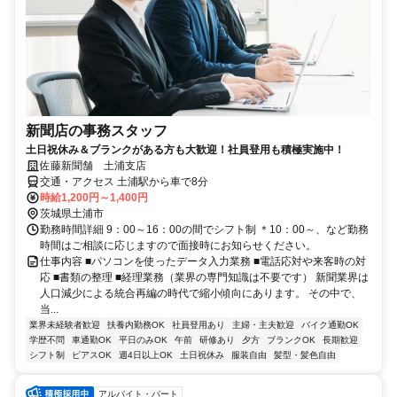
新聞店の事務スタッフ
土日祝休み＆ブランクがある方も大歓迎！社員登用も積極実施中！
佐藤新聞舗 土浦支店
交通・アクセス 土浦駅から車で8分
時給1,200円～1,400円
茨城県土浦市
勤務時間詳細 9：00～16：00の間でシフト制 ＊10：00～、など勤務
時間はご相談に応じますので面接時にお知らせください。
仕事内容 ■パソコンを使ったデータ入力業務 ■電話応対や来客時の対
応 ■書類の整理 ■経理業務（業界の専門知識は不要です） 新聞業界は
人口減少による統合再編の時代で縮小傾向にあります。 その中で、
当...
業界未経験者歓迎
扶養内勤務OK
社員登用あり
主婦・主夫歓迎
バイク通勤OK
学歴不問
車通勤OK
平日のみOK
午前
研修あり
夕方
ブランクOK
長期歓迎
シフト制
ピアスOK
週4日以上OK
土日祝休み
服装自由
髪型・髪色自由
アルバイト・パート