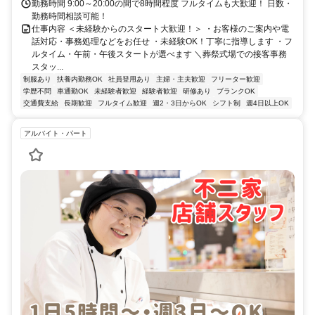
勤務時間 9:00～20:00の間で8時間程度 フルタイムも大歓迎！ 日数・
勤務時間相談可能！
仕事内容 ＜未経験からのスタート大歓迎！＞ ・お客様のご案内や電
話対応・事務処理などをお任せ ・未経験OK！丁寧に指導します ・フ
ルタイム・午前・午後スタートが選べます ＼葬祭式場での接客事務
スタッ...
制服あり
扶養内勤務OK
社員登用あり
主婦・主夫歓迎
フリーター歓迎
学歴不問
車通勤OK
未経験者歓迎
経験者歓迎
研修あり
ブランクOK
交通費支給
長期歓迎
フルタイム歓迎
週2・3日からOK
シフト制
週4日以上OK
アルバイト・パート