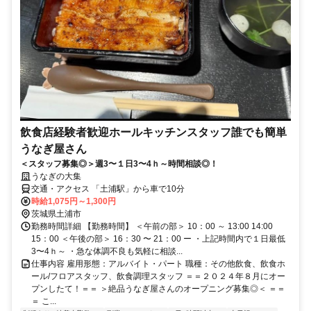
飲食店経験者歓迎ホールキッチンスタッフ誰でも簡単
うなぎ屋さん
＜スタッフ募集◎＞週3〜１日3〜4ｈ～時間相談◎！
うなぎの大集
交通・アクセス 「土浦駅」から車で10分
時給1,075円～1,300円
茨城県土浦市
勤務時間詳細 【勤務時間】 ＜午前の部＞ 10：00 ～ 13:00 14:00
15：00 ＜午後の部＞ 16：30 〜 21：00 ー ・上記時間内で１日最低
3〜4ｈ～ ・急な体調不良も気軽に相談...
仕事内容 雇用形態：アルバイト・パート 職種：その他飲食、飲食ホ
ール/フロアスタッフ、飲食調理スタッフ ＝＝２０２４年８月にオー
プンしたて！＝＝ ＞絶品うなぎ屋さんのオープニング募集◎＜ ＝＝
＝ こ...