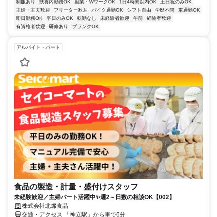
制服あり
扶養内勤務OK
副業・WワークOK
1日4時間以内OK
土日祝のみOK
主婦・主夫歓迎
フリーター歓迎
バイク通勤OK
シフト自由
学歴不問
車通勤OK
即日勤務OK
平日のみOK
転勤なし
未経験者歓迎
午前
経験者歓迎
有資格者歓迎
研修あり
ブランクOK
アルバイト・パート
食品の製造・計量・盛付けスタッフ
未経験歓迎／主婦パート活躍中✨週2～日数の相談OK【002】
株式会社北燦食品
交通・アクセス 「神立駅」から車で6分