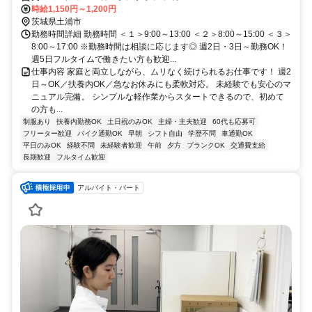
時給1,150円～1,200円
茨城県土浦市
勤務時間詳細 勤務時間 ＜１＞9:00～13:00 ＜２＞8:00～15:00 ＜３＞
8:00～17:00 ※勤務時間は相談に応じます◎ 週2日・3日～勤務OK！
週5日フルタイムで働きたい方も歓迎...
仕事内容 家庭と両立しながら、ムリなく続けられるお仕事です！ 週2
日～OK／扶養内OK／急なお休みにも柔軟対応。 未経験でも安心のマ
ニュアル完備。 シンプルな軽作業からスタートできるので、初めて
の方も...
制服あり
扶養内勤務OK
土日祝のみOK
主婦・主夫歓迎
60代も応募可
フリーター歓迎
バイク通勤OK
早朝
シフト自由
学歴不問
車通勤OK
平日のみOK
経験不問
未経験者歓迎
午前
夕方
ブランクOK
交通費支給
長期歓迎
フルタイム歓迎
アルバイト・パート