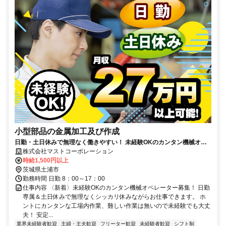
小型部品の金属加工及び作成
日勤・土日休みで無理なく働きやすい！ 未経験OKのカンタン機械オペ
レーターで月収27万円可能！
株式会社マストコーポレーション
時給1,500円以上
茨城県土浦市
勤務時間 日勤 8：00～17：00
仕事内容 〈新着〉未経験OKのカンタン機械オペレーター募集！ 日勤
専属＆土日休みで無理なくシッカリ休みながらお仕事できます。 ホ
ントにカンタンな工場内作業、難しい作業は無いので未経験でも大丈
夫！ 安定...
業界未経験者歓迎
主婦・主夫歓迎
フリーター歓迎
未経験者歓迎
シフト制