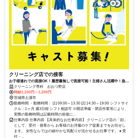
クリーニング店での接客
お子様連れでの面接OK！履歴書無しで面接可能！主婦さん活躍中！急な
体調不良もサポート体制万全！
クリーニング専科 おおつ野店
時給1,100円～1,200円
茨城県土浦市
勤務時間 ・勤務時間： [1] 09:00～13:30 [2] 14:30～19:00 シフトサイ
クル：1ヶ月 週3日程 シフト相談可 ※開店準備・閉店作業等により、
実際の勤務時間は記載時間の前後に...
仕事内容 仕事内容 【具体的なお仕事内容】 クリーニング店の「顔」
として、受付・接客から お客様のお洋服のケア提案までをお任せし
ます。 女性ならではの細やかな気配りが活かせるお仕事です。 ● 受
付・...