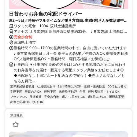
日替わりお弁当の宅配ドライバー
週2～5日／時短やフルタイムなど働き方自由♪主婦(夫)さん多数活躍中！
サポート体制バッチリなのでお子さんの行事でのお休みなども取りやす
ワタミの宅食 1004_茨城土浦営業所
い◎
アクセス ＪＲ常磐線 荒川沖西口徒歩約33分、ＪＲ常磐線 土浦西口徒
歩約61分、ＪＲ常磐線 ひたち野うしく西口徒歩約66分
完全歩合制
茨城県土浦市
勤務時間 9:00～17:00の営業時間の中で、自由に働いていただけます
♪ ※営業所稼働日：月～金 ※平日のみOK／午前のみOK ※扶養内勤務
OK／短時間勤務OK ＊勤務時間・曜日応相談／お気軽にご...
仕事内容 ▼仕事内容 高齢の方をはじめとする地域のお宅に日替わり
のお弁当等をお届け・販売する宅配スタッフ業務をお任せします◎
◆再配達なし！固定ルート配送なので安心！ ◆売上ノルマなし／も
ちろん買取...
業界未経験者歓迎
社員登用あり
1日4時間以内OK
主婦・主夫歓迎
60代も応募可
学歴不問
平日のみOK
経験不問
未経験者歓迎
午前
経験者歓迎
ネイルOK
ブランクOK
長期歓迎
完全歩合制
週2・3日からOK
週4日以上OK
履歴書不要
友達と応募OK
ひげOK
派遣社員