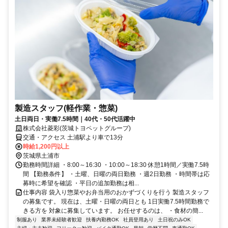
製造スタッフ(軽作業・惣菜)
土日両日・実働7.5時間｜40代・50代活躍中
株式会社菱彩(茨城トヨペットグループ)
交通・アクセス 土浦駅より車で13分
時給1,200円以上
茨城県土浦市
勤務時間詳細 ・8:00～16:30 ・10:00～18:30 休憩1時間／実働7.5時
間 【勤務条件】 ・土曜、日曜の両日勤務 ・週2日勤務 ・時間帯は応
募時に希望を確認 ・平日の追加勤務は相...
仕事内容 袋入り惣菜やお弁当用のおかずづくりを行う 製造スタッフ
の募集です。 現在は、土曜・日曜の両日とも 1日実働7.5時間勤務で
きる方を 対象に募集しています。 お任せするのは、 ・食材の簡...
制服あり
業界未経験者歓迎
扶養内勤務OK
社員登用あり
土日祝のみOK