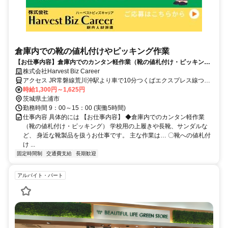
倉庫内での靴の値札付けやピッキング作業
【お仕事内容】倉庫内でのカンタン軽作業（靴の値札付け・ピッキン
グ）
株式会社Harvest Biz Career
アクセス JR常磐線荒川沖駅より車で10分つくばエクスプレス線つく
ば駅より車で10分交通費規定内支給（月額20,000円まで支給）※敷
時給1,300円～1,625円
地内駐車場無料
茨城県土浦市
勤務時間 9：00～15：00 (実働5時間)
仕事内容 具体的には 【お仕事内容】 ◆倉庫内でのカンタン軽作業
（靴の値札付け・ピッキング） 学校用の上履きや長靴、サンダルな
ど、 身近な靴製品を扱うお仕事です。 主な作業は… 〇靴への値札付
け ...
固定時間制
交通費支給
長期歓迎
アルバイト・パート