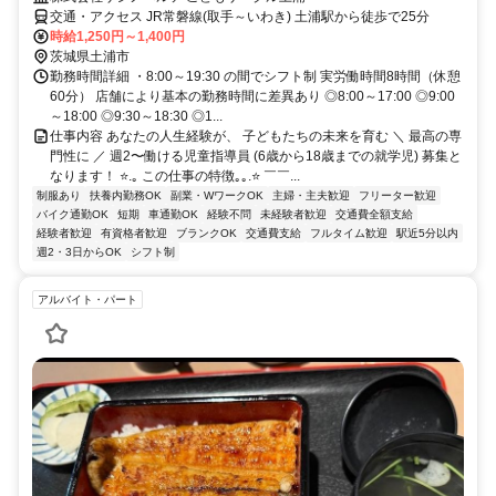
交通・アクセス JR常磐線(取手～いわき) 土浦駅から徒歩で25分
時給1,250円～1,400円
茨城県土浦市
勤務時間詳細 ・8:00～19:30 の間でシフト制 実労働時間8時間（休憩
60分） 店舗により基本の勤務時間に差異あり ◎8:00～17:00 ◎9:00
～18:00 ◎9:30～18:30 ◎1...
仕事内容 あなたの人生経験が、 子どもたちの未来を育む ＼ 最高の専
門性に ／ 週2〜働ける児童指導員 (6歳から18歳までの就学児) 募集と
なります！ ⭐.｡ この仕事の特徴｡｡.⭐ ￣￣...
制服あり
扶養内勤務OK
副業・WワークOK
主婦・主夫歓迎
フリーター歓迎
バイク通勤OK
短期
車通勤OK
経験不問
未経験者歓迎
交通費全額支給
経験者歓迎
有資格者歓迎
ブランクOK
交通費支給
フルタイム歓迎
駅近5分以内
週2・3日からOK
シフト制
アルバイト・パート