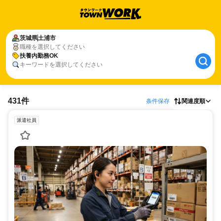
茨城県
土浦市
職種を選択してください
扶養内勤務OK
キーワードを選択してください
431件
条件保存
関連度順
派遣社員