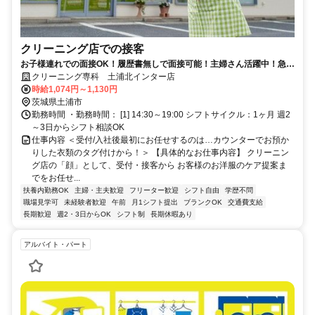
クリーニング店での接客
お子様連れでの面接OK！履歴書無しで面接可能！主婦さん活躍中！急な
体調不良もサポート体制万全！
クリーニング専科 土浦北インター店
時給1,074円～1,130円
茨城県土浦市
勤務時間 ・勤務時間： [1] 14:30～19:00 シフトサイクル：1ヶ月 週2
～3日からシフト相談OK
仕事内容 ＜受付/入社後最初にお任せするのは…カウンターでお預か
りした衣類のタグ付けから！＞ 【具体的なお仕事内容】 クリーニン
グ店の「顔」として、受付・接客から お客様のお洋服のケア提案ま
でをお任せ...
扶養内勤務OK
主婦・主夫歓迎
フリーター歓迎
シフト自由
学歴不問
職場見学可
未経験者歓迎
午前
月1シフト提出
ブランクOK
交通費支給
長期歓迎
週2・3日からOK
シフト制
長期休暇あり
アルバイト・パート