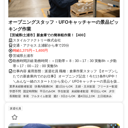
オープニングスタッフ・UFOキャッチャーの景品ピッ
キング作業
【茨城県/土浦市】新倉庫での簡単軽作業！【400】
スタイルファクトリー株式会社
交通・アクセス 土浦駅から車で20分
時給1,375円～1,400円
茨城県土浦市
勤務時間詳細 勤務時間：＜日勤帯＞ 8：30～17：30 実働8h ＜夕勤
帯＞17：00～22：00 実働5h
仕事内容 雇用形態：派遣社員 職種：倉庫作業スタッフ 【オープンし
たての新倉庫内でのお仕事】 オープニング記念！今だけ条件UP中！
＼みんな一緒のスタートだから安心／ UFOキャッチャーの景品を扱...
業界未経験者歓迎
扶養内勤務OK
週1日からOK
主婦・主夫歓迎
フリーター歓迎
学歴不問
固定時間制
平日のみOK
学生歓迎
未経験者歓迎
即日払いOK
夕方
長期歓迎
単発
フルタイム歓迎
週2・3日からOK
週4日以上OK
土日祝休み
派遣社員