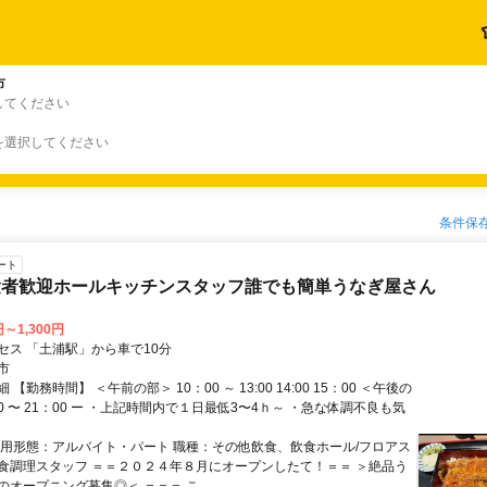
市
してください
を選択してください
条件保
ート
験者歓迎ホールキッチンスタッフ誰でも簡単うなぎ屋さん
円～1,300円
セス 「土浦駅」から車で10分
市
【勤務時間】 ＜午前の部＞ 10：00 ～ 13:00 14:00 15：00 ＜午後の
30 〜 21：00 ー ・上記時間内で１日最低3〜4ｈ～ ・急な体調不良も気
雇用形態：アルバイト・パート 職種：その他飲食、飲食ホール/フロアス
食調理スタッフ ＝＝２０２４年８月にオープンしたて！＝＝ ＞絶品う
オープニング募集◎＜ ＝＝＝ こ...