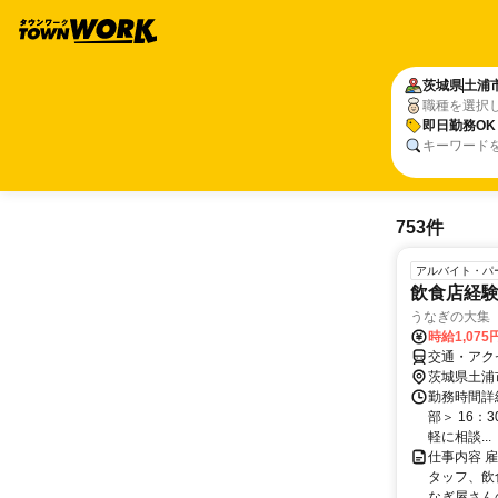
茨城県
土浦
職種を選択
即日勤務OK
キーワード
753件
アルバイト・パ
飲食店経
うなぎの大集
時給1,075
交通・アク
茨城県土浦
勤務時間詳細 
部＞ 16：
軽に相談...
仕事内容 
タッフ、飲
なぎ屋さんの