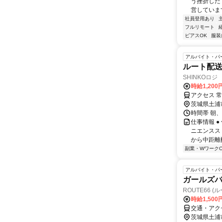
う挫折したく
営しています
社員登用あり
フルリモート
ピアスOK
服装
アルバイト・パ
ルート配
SHINKOロ
時給1,200
アクセス 
茨城県土浦
時間帯 朝、
仕事情報 
ニエンスス
から中距離
副業・WワークO
アルバイト・パ
ガールズバ
ROUTE66 (ル
時給1,500
交通・アク
茨城県土浦