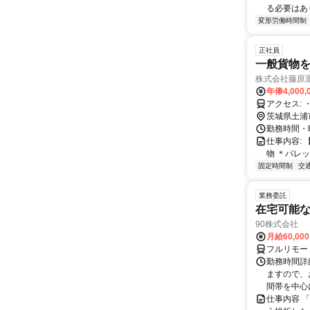
る必要はあ
変形労働時間制
正社員
一般貨物を
株式会社藤原
年俸4,000,
ア
茨城県土浦
勤務時間・曜
仕事内容:
物 ＊パレッ
固定時間制
交
業務委託
在宅可能
90株式会社
月給60,00
フルリモー
勤務時間詳
ますので、お
間帯を中心に
仕事内容 