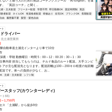
ない”と願う人のための英語コーチングスクール 「90 English」を運
。 「英語コーチ」と聞く...
主婦・主夫歓迎
フリーター歓迎
学歴不問
即日勤務OK
固定時間制
英語
経験者歓迎
ネイルOK
有資格者歓迎
研修あり
在宅OK
ブランクOK
長期歓迎
自由
履歴書不要
髪型・髪色自由
ート
送ドライバー
ジ 北土浦営業所
円
常磐自動車道土浦北インターより車で10分
市
深夜・早朝 勤務曜日・時間 5：00～12：00 20：30～1：30
● 仕事内容 担当してもらうのは、チルド食品のルート配送。大手コンビ
トアが主な配送先となります。配送距離は100～200キロ程度の短距離
配送です。体への負担が少なく、お...
K
主婦・主夫歓迎
シフト制
ート
ースタッフ(カウンターレディ)
ート66)
円～1,750円
セス 「土浦駅」から徒歩9分
市