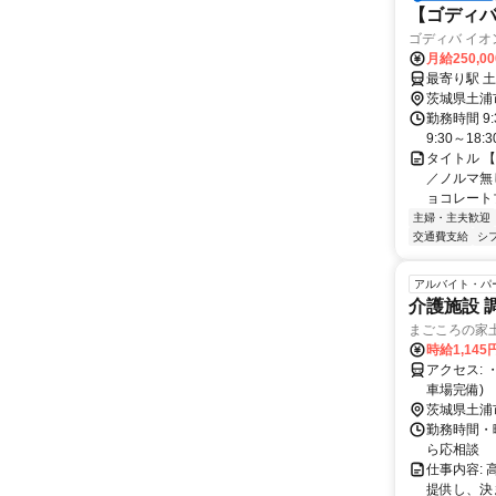
【ゴディバ
ゴディバ イ
月給250,0
茨城県土浦
勤務時間 9
9:30～18:
タイトル 
／ノルマ無し
ョコレート
主婦・主夫歓迎
交通費支給
シ
アルバイト・パ
介護施設 調
まごころの家土
時給1,14
アクセス: ・最寄り駅：荒川沖駅 車で6分 ・車、バイク通勤可、自転車通勤可(駐
車場完備)
茨城県土浦
勤務時間・曜日:
ら応相談
仕事内容:
提供し、決