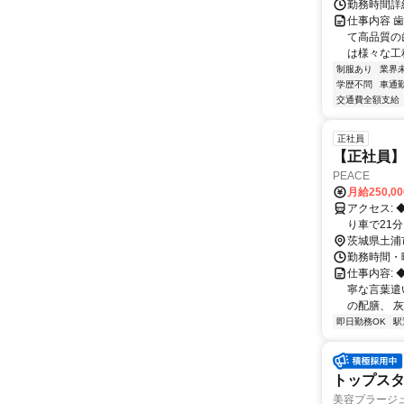
勤務時間詳細
仕事内容 
て高品質の
は様々な工程
制服あり
業界
学歴不問
車通勤
交通費全額支給
正社員
【正社員
PEACE
月給250,0
アクセス: ◆JR常盤線【土浦駅】より徒歩4分 ◆JR常盤線【ひたち野うしく駅】よ
り車で21分
茨城県土浦
勤務時間・曜
仕事内容:
寧な言葉遣
の配膳、 灰
即日勤務OK
駅
トップスタ
美容プラージ