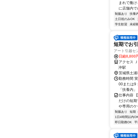
まれて働け
に店舗内で
制服あり
扶養
土日祝のみOK
学生歓迎
未経
短期でお
アート引越セ
日給8,80
アクセス 
沖駅
茨城県土浦
勤務時間 実
00または9
「扶養内」「
仕事内容 
だけの短期
や専用のケ
制服あり
短期
1日4時間以内O
即日勤務OK
平