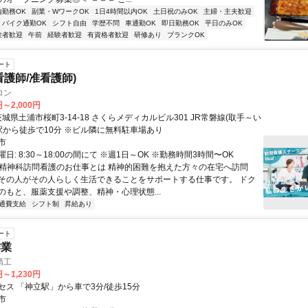
内勤務OK
副業・WワークOK
1日4時間以内OK
土日祝のみOK
主婦・主夫歓迎
バイク通勤OK
シフト自由
学歴不問
車通勤OK
即日勤務OK
平日のみOK
験者歓迎
午前
経験者歓迎
有資格者歓迎
研修あり
ブランクOK
ート
看護師/准看護師)
ロン
円～2,000円
わき) 土浦駅から徒歩で10分 ※ビル隣に無料駐車場あり
市
日: 8:30～18:00の間にて ※週1日～OK ※勤務時間3時間〜OK
 ■精神科訪問看護のお仕事とは 精神的困難を抱えた方々の在宅へ訪問
その人がその人らしく生活できることをサポートする仕事です。 ドク
のもと、服薬支援や調整、精神・心理状態...
通費支給
シフト制
昇給あり
ート
作業
精工
円～1,230円
セス 「神立駅」から車で3分/徒歩15分
市