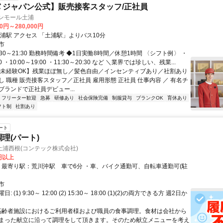
 ジャパン公式】販売接客スタッフ/正社員
オンモール土浦
00円～280,000円
最寄り駅 土浦駅 アクセス 「土浦駅」よりバス10分
市
:30～21:30 勤務時間備考 ◆1日実働8時間／休憩1時間 〈シフト例〉 ・
30 ・10:00～19:00 ・11:30～20:30 など ＼業界では珍しい、残業...
【未経験OK】残業ほぼ無し／髪色自由／インセンティブあり／社割あり
 職種 販売接客スタッフ／正社員 雇用形態 正社員 仕事内容 ／ 有名チ
ブランドで正社員デビュー...
フリーター歓迎
急募
研修あり
社会保険完備
制服貸与
ブランクOK
育休あり
フト制
社割あり
ート
理(パート)
浦西根(コンテック株式会社)
5円以上
市
 (1) 9:30～ 12:00 (2) 15:30～ 18:00 (1)(2)の両方できる方 週2日か
 高齢者施設におけるご利用者様および職員の食事調理。食材は会社から
まった献立に沿って調理をして頂きます。そのため献立メニューを考え