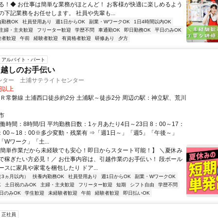
る！◆ お仕事は簡単な業務がほとんど！ お客様が快適に楽しめるよう
の下記業務をお任せします。 社員や先輩も...
内勤務OK
社員登用あり
週1日からOK
副業・WワークOK
1日4時間以内OK
主婦・主夫歓迎
フリーター歓迎
学歴不問
車通勤OK
即日勤務OK
平日のみOK
験者歓迎
午前
経験者歓迎
有資格者歓迎
研修あり
夕方
アルバイト・パート
引越しのお手伝い
ンター 土浦サテライトセンター
0円以上
ＪＲ常磐線 土浦西口徒歩約2分 土浦駅～徒歩2分 周辺の駅：神立駅、荒川
市
働時間：8時間/日 平均勤務日数：1ヶ月あたり4日～23日 8：00～17：
：00～18：00※多少変動・残業有 ⇒「週1日～」「週5」「午後～」
Wワーク」「土...
【簡単作業だから未経験でも安心！即日からスタート可能！】 ＼夏休み
で稼ぎたい方必見！／ お仕事内容は、引越作業のお手伝い！ 段ボール
ースに家具や家電を梱包したり ドア...
（3ヵ月以内）
扶養内勤務OK
社員登用あり
週1日からOK
副業・WワークOK
K
土日祝のみOK
主婦・主夫歓迎
フリーター歓迎
短期
シフト自由
学歴不問
日のみOK
学生歓迎
未経験者歓迎
午前
経験者歓迎
即日払いOK
正社員