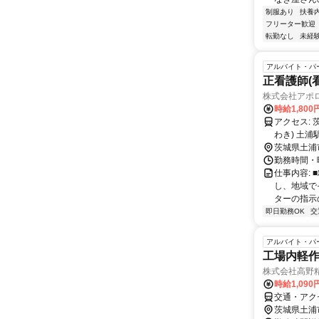
制服あり
扶養
フリーター歓迎
転勤なし
未経
アルバイト・パ
正看護師(
株式会社アポ
時給1,800
アクセス: 茨城県土浦市桜町3-14-18 さくらメディカルビル301 JR常磐線(取手～い
茨城県土浦
勤務時間・曜
仕事内容:
し、地域で
ターの指示
即日勤務OK
交
アルバイト・パ
工場内軽
株式会社高野
時給1,090
交通・アク
茨城県土浦