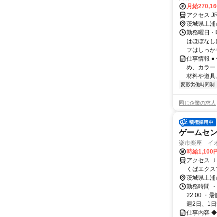
月給270,1
アクセス J
茨城県土浦
勤務曜日・時
はほぼなし
フはしっかり
仕事情報 
め、カラー
材料や道具
変形労働時間制
同じ企業の求人
ゲームセ
楽市楽座 イ
時給1,10
アクセス 
くばエクス
茨城県土浦
勤務時間 ・
22:00 
週2日、1日5
仕事内容 