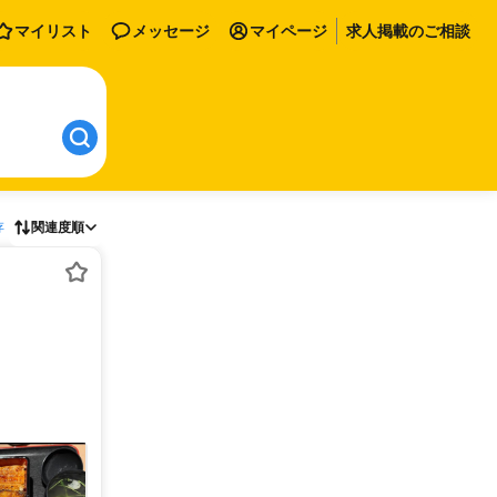
マイリスト
メッセージ
マイページ
求人掲載のご相談
存
関連度順