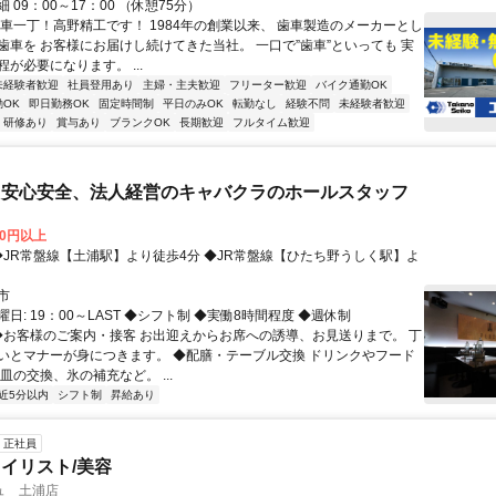
 09：00～17：00 （休憩75分）
歯車一丁！高野精工です！ 1984年の創業以来、 歯車製造のメーカーとし
歯車を お客様にお届けし続けてきた当社。 一口で”歯車”といっても 実
が必要になります。 ...
未経験者歓迎
社員登用あり
主婦・主夫歓迎
フリーター歓迎
バイク通勤OK
OK
即日勤務OK
固定時間制
平日のみOK
転勤なし
経験不問
未経験者歓迎
研修あり
賞与あり
ブランクOK
長期歓迎
フルタイム歓迎
】安心安全、法人経営のキャバクラのホールスタッフ
00円以上
市
日: 19：00～LAST ◆シフト制 ◆実働8時間程度 ◆週休制
 ◆お客様のご案内・接客 お出迎えからお席への誘導、お見送りまで。 丁
いとマナーが身につきます。 ◆配膳・テーブル交換 ドリンクやフード
皿の交換、氷の補充など。 ...
近5分以内
シフト制
昇給あり
正社員
イリスト/美容
ュ 土浦店