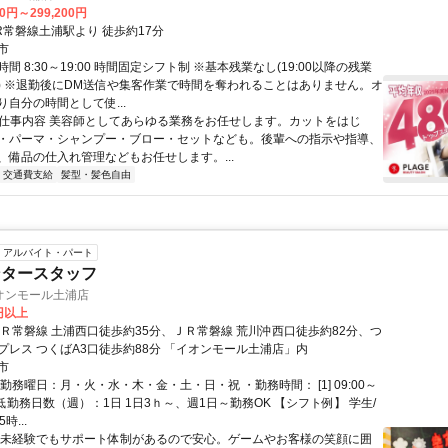
60円～299,200円
R常磐線土浦駅より 徒歩約17分
市
間 8:30～19:00 時間固定シフト制 ※基本残業なし(19:00以降の残業
) ※退勤後にDM送信や集客作業で時間を奪われることはありません。オ
自分の時間として使...
● 仕事内容 美容師としてあらゆる業務をお任せします。カットをはじ
・パーマ・シャンプー・ブロー・セットなども。後輩への指示や指導、
、備品の仕入れ管理などもお任せします。...
交通費支給
髪型・髪色自由
アルバイト・パート
ンタースタッフ
オンモール土浦店
0円以上
ＪＲ常磐線 土浦西口徒歩約35分、ＪＲ常磐線 荒川沖西口徒歩約82分、つ
プレス つくばA3口徒歩約88分 「イオンモール土浦店」内
市
勤務曜日：月・火・水・木・金・土・日・祝 ・勤務時間： [1] 09:00～
・最低勤務日数（週）：1日 1日3ｈ～、週1日～勤務OK 【シフト例】 学生/
時...
◆未経験でもサポート体制があるので安心。ゲームやお客様の笑顔に囲