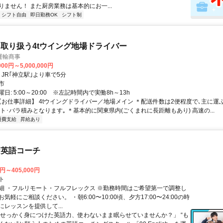
りません！ また厨房業務は基本的にお一...
シフト自由
即日勤務OK
シフト制
取り扱う4tウイング地場ドライバー
運輸商事
000円～5,000,000円
クセス: ・JR｢神立駅｣より車で5分
市
日: 5:00～20:00 ※左記時間内で実働8h～13h
 【お仕事詳細】 4tウイングドライバー／地場メイン ＊配送件数は2便程度で､主に運
ト･バラ積みとなります｡ ＊基本的に関東県内(ごくまれに長距離もあり) 高速の...
通費支給
昇給あり
な英語コーチ
0円～405,000円
ト
細 ・フルリモート・フルフレックス ※勤務時間はご希望第一で調整し
気軽にご相談ください。 ・朝6:00〜10:00頃、夕方17:00〜24:00の時
レッスンを提供して...
「せっかく身につけた英語力、使わないまま眠らせていませんか？」 “も