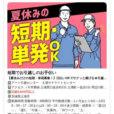
短期でお引越しのお手伝い
【夏休みだけの短期・単発募集！】日払いOKでサクッと稼げる★引越バ
イトが初めてでも大歓迎！
アート引越センター 土浦サテライトセンター
アクセス ＪＲ常磐線 土浦西口徒歩約2分 土浦駅～徒歩2分 周辺の駅：
神立駅、荒川沖駅
日給8,800円以上
茨城県土浦市
勤務時間 実働時間：8時間/日 平均勤務日数：1ヶ月あたり4日～23日
8：00～17：00または9：00～18：00※多少変動・残業有 ⇒「週1日
～」「週5」「午後～」「扶養内」「Wワーク」「土...