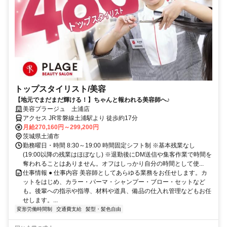
トップスタイリスト/美容
【地元でまだまだ輝ける！】ちゃんと報われる美容師へ♪
美容プラージュ 土浦店
アクセス JR常磐線土浦駅より 徒歩約17分
月給270,160円～299,200円
茨城県土浦市
勤務曜日・時間 8:30～19:00 時間固定シフト制 ※基本残業なし
(19:00以降の残業はほぼなし) ※退勤後にDM送信や集客作業で時間を
奪われることはありません。オフはしっかり自分の時間として使...
仕事情報 ● 仕事内容 美容師としてあらゆる業務をお任せします。カ
ットをはじめ、カラー・パーマ・シャンプー・ブロー・セットなど
も。後輩への指示や指導、材料や道具、備品の仕入れ管理などもお任
せします。...
変形労働時間制
交通費支給
髪型・髪色自由