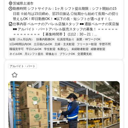
茨城県土浦市
勤務時間 シフトサイクル：1ヶ月 シフト提出期限：シフト開始の15
日前 ※給与は15日締め、翌25日振込 ◎短期から始めて長期への切り
替えもOK！即日勤務OK！ ■以下の長・短シフトが選べます！ (...
仕事内容 ベルーナのアパレル店舗スタッフ ■■ 通販ベルーナの実店舗
■■ アルバイト・パートアパレル販売スタッフの募集！ ＝＝＝＝＝＝
＝＝＝＝＝＝＝＝ 【 募集時間帯 】 (1)12：30～21：...
短期（3ヵ月以内）
扶養内勤務OK
社員登用あり
副業・WワークOK
1日4時間以内OK
土日祝のみOK
主婦・主夫歓迎
フリーター歓迎
学歴不問
職場見学可
平日のみOK
学生歓迎
転勤なし
未経験者歓迎
経験者歓迎
ネイルOK
月1シフト提出
研修あり
ブランクOK
交通費支給
アルバイト・パート