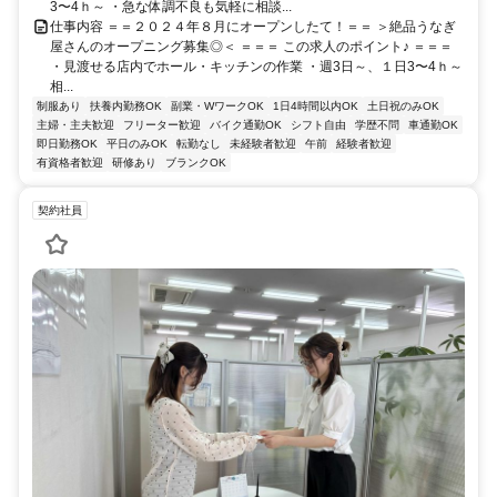
3〜4ｈ～ ・急な体調不良も気軽に相談...
仕事内容 ＝＝２０２４年８月にオープンしたて！＝＝ ＞絶品うなぎ
屋さんのオープニング募集◎＜ ＝＝＝ この求人のポイント♪ ＝＝＝
・見渡せる店内でホール・キッチンの作業 ・週3日～、１日3〜4ｈ～
相...
制服あり
扶養内勤務OK
副業・WワークOK
1日4時間以内OK
土日祝のみOK
主婦・主夫歓迎
フリーター歓迎
バイク通勤OK
シフト自由
学歴不問
車通勤OK
即日勤務OK
平日のみOK
転勤なし
未経験者歓迎
午前
経験者歓迎
有資格者歓迎
研修あり
ブランクOK
契約社員