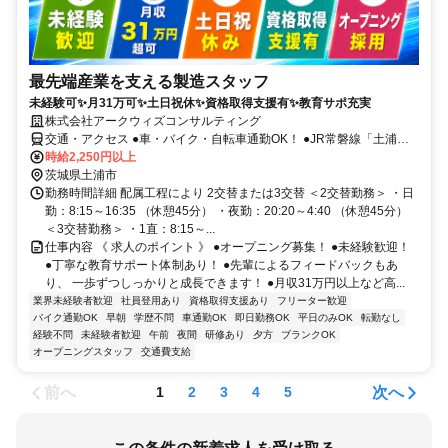
最先端産業を支える製造スタッフ
未経験可✨月31万可✨土日祝休✨資格取得支援有✨教育サポ充実
株式会社アークウィズコンサルティング
交通・アクセス ●車・バイク・自転車通勤OK！ ●JR常磐線「土浦
駅」より車で14分
時給2,250円以上
茨城県土浦市
勤務時間詳細 配属工程により 2交替または3交替 ＜2交替勤務＞ ・日
勤：8:15～16:35 （休憩45分） ・夜勤：20:20～4:40 （休憩45分）
＜3交替勤務＞ ・1直：8:15～...
仕事内容 《 求人のポイント 》 ●オープニング募集！ ●未経験歓迎！
●丁寧な教育サポート体制あり！ ●先輩によるフィードバックもあ
り、 一歩ずつしっかりと成長できます！ ●月収31万円以上など高...
業界未経験者歓迎
社員登用あり
資格取得支援あり
フリーター歓迎
バイク通勤OK
早朝
学歴不問
車通勤OK
即日勤務OK
平日のみOK
転勤なし
経験不問
未経験者歓迎
午前
夜間
研修あり
夕方
ブランクOK
オープニングスタッフ
交通費支給
前へ
次へ
1
2
3
4
5