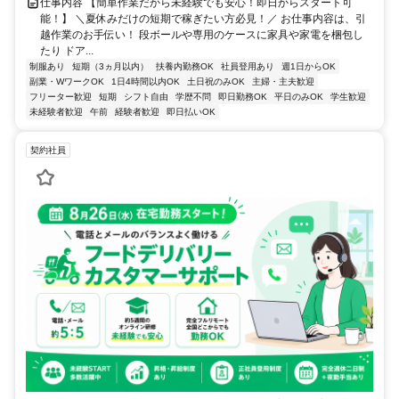
仕事内容 【簡単作業だから未経験でも安心！即日からスタート可
能！】 ＼夏休みだけの短期で稼ぎたい方必見！／ お仕事内容は、引
越作業のお手伝い！ 段ボールや専用のケースに家具や家電を梱包し
たり ドア...
制服あり
短期（3ヵ月以内）
扶養内勤務OK
社員登用あり
週1日からOK
副業・WワークOK
1日4時間以内OK
土日祝のみOK
主婦・主夫歓迎
フリーター歓迎
短期
シフト自由
学歴不問
即日勤務OK
平日のみOK
学生歓迎
未経験者歓迎
午前
経験者歓迎
即日払いOK
契約社員