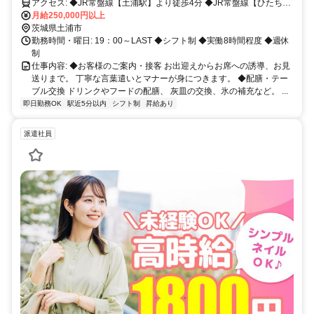
なたの「変化しようとする意志」を評価します。スピード昇格も可能！
アクセス: ◆JR常盤線【土浦駅】より徒歩4分 ◆JR常盤線【ひたち野
うしく駅】より車で21分
月給250,000円以上
茨城県土浦市
勤務時間・曜日: 19：00～LAST ◆シフト制 ◆実働8時間程度 ◆週休
制
仕事内容: ◆お客様のご案内・接客 お出迎えからお席への誘導、お見
送りまで。 丁寧な言葉遣いとマナーが身につきます。 ◆配膳・テー
ブル交換 ドリンクやフードの配膳、 灰皿の交換、氷の補充など。 ...
即日勤務OK
駅近5分以内
シフト制
昇給あり
派遣社員