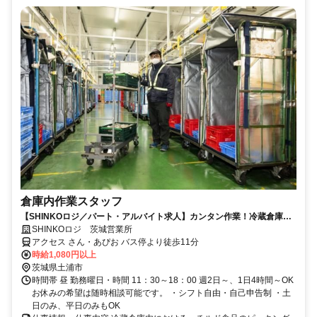
倉庫内作業スタッフ
【SHINKOロジ／パート・アルバイト求人】カンタン作業！冷蔵倉庫内
作業スタッフ募集
SHINKOロジ 茨城営業所
アクセス さん・あぴお バス停より徒歩11分
時給1,080円以上
茨城県土浦市
時間帯 昼 勤務曜日・時間 11：30～18：00 週2日～、1日4時間～OK
お休みの希望は随時相談可能です。 ・シフト自由・自己申告制 ・土
日のみ、平日のみもOK