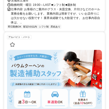
茨城県土浦市
勤務時間・曜日: 19:00～LAST ■シフト制 ■週休制
仕事内容: お客様のご案内やグラス・灰皿交換、片付けなどのホール
業務全般をお願いします。 業務内容は簡単ですが、いいお店作りに
は欠かせない役割です！ 業界未経験でも大歓迎です。 お仕事内容自
体は、...
即日勤務OK
駅近5分以内
シフト制
昇給あり
アルバイト・パート