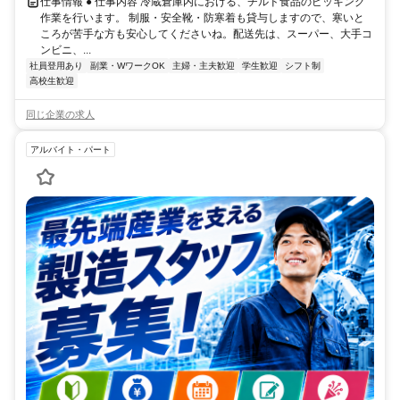
仕事情報 ● 仕事内容 冷蔵倉庫内における、チルド食品のピッキング
作業を行います。 制服・安全靴・防寒着も貸与しますので、寒いと
ころが苦手な方も安心してくださいね。配送先は、スーパー、大手コ
ンビニ、...
社員登用あり
副業・WワークOK
主婦・主夫歓迎
学生歓迎
シフト制
高校生歓迎
同じ企業の求人
アルバイト・パート