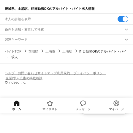
茨城県、土浦駅、即日勤務OKのアルバイト・バイト求人情報
求人の詳細を表示
条件を追加・変更して検索
市区町村を追加・変更
関連キーワード
完全在宅ワーク 全国
シール貼り 在宅
現在地周辺
ガチャガチャ
犬カフェ
茨城県
駅を追加・変更
バイトTOP
茨城県
土浦市
土浦駅
即日勤務OKのアルバイト・バイ
茨城県
すべて
ト・求人
水戸市
日立市
土浦市
古河市
石岡市
結城市
龍ケ崎市
下妻市
常総市
常陸太田市
職種を追加・変更
JR常磐線(取手～いわき)
高萩市
北茨城市
笠間市
取手市
牛久市
つくば市
ひたちなか市
鹿嶋市
潮来市
取手駅
藤代駅
龍ケ崎市駅
牛久駅
ひたち野うしく駅
荒川沖駅
土浦駅
神立駅
高浜駅
飲食・フードサービス
守谷市
常陸大宮市
那珂市
筑西市
坂東市
稲敷市
かすみがうら市
桜川市
神栖市
特徴を追加・変更
石岡駅
羽鳥駅
岩間駅
友部駅
内原駅
赤塚駅
偕楽園駅
水戸駅
勝田駅
佐和駅
東海駅
飲食・フードサービス
行方市
鉾田市
つくばみらい市
すべて
小美玉市
東茨城郡
那珂郡
久慈郡
稲敷郡
結城郡
ヘルプ・お問い合わせ
サイトマップ
利用規約・プライバシーポリシー
大甕駅
常陸多賀駅
日立駅
小木津駅
十王駅
高萩駅
南中郷駅
磯原駅
大津港駅
ホールスタッフ
キッチンスタッフ
皿洗い・洗い場
精肉・鮮魚加工
給食調理
人気
猿島郡
北相馬郡
[企業]求人広告の掲載相談
雇用形態を追加・変更
パン屋（ベーカリー）
フードカウンター販売員
バー（BAR）・バーテンダー
日払いOK
高校生歓迎
学生歓迎
深夜の仕事
髪型・髪色自由
ひげOK
ネイルOK
宇都宮線
飲食店補助（開店・閉店準備）
飲食店（店長・マネージャー）
ピアスOK
アルバイト・パート
履歴書不要
オープニングスタッフ
留学生・外国人活躍中
古河駅
都道府県を変更
営業・販売
勤務期間
正社員
JR常磐線(上野～取手)
営業・販売
すべて
短期
契約社員
単発・1日OK
長期
期間限定（春夏冬休み等）
取手駅
営業
テレフォンアポインター（テレアポ）
ルートセールス
コンビニ
シフト
派遣社員
フードカウンター販売員
アパレル
家電量販店・携帯販売（携帯ショップ）
新着求人を受け取る
土日祝のみOK
業務委託
平日のみOK
週1日からOK
週2・3日からOK
週4日以上OK
ホーム
マイリスト
メッセージ
マイページ
JR鹿島線
販売店（店長・マネージャー）
その他販売
時間や曜日が選べる・シフト自由
固定時間・固定シフト制
シフト制
潮来駅
延方駅
鹿島神宮駅
鹿島サッカースタジアム（臨）駅
旅行・レジャー・イベント
月1シフト提出
隔週シフト提出
週1シフト提出
変形労働時間制
旅行・レジャー・イベント
すべて
JR水郡線
働く時間
ホテルスタッフ（フロント等）
レジャー施設・アミューズメントスタッフ
水戸駅
常陸青柳駅
常陸津田駅
後台駅
下菅谷駅
中菅谷駅
上菅谷駅
南酒出駅
額田駅
早朝・朝の仕事
昼の仕事
夕方からの仕事
夜からの仕事
深夜の仕事
パチンコ・スロット
その他旅行・レジャー・イベント
河合駅
谷河原駅
常陸太田駅
常陸鴻巣駅
瓜連駅
静駅
常陸大宮駅
玉川村駅
野上原駅
1日4時間以内OK
フルタイム歓迎
残業なし