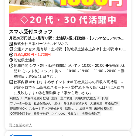
スマホ受付スタッフ
月収28万円以上⭐️最寄り駅：土浦駅⭐️週5日勤務○【ノルマなし／90%が
未経験スタート】フォロー抜群×しっかり稼げる★
株式会社日本パーソナルビジネス
交通アクセス 最寄駅：土浦駅 【茨城県土浦市上高津】土浦駅 車10分
（茨城県土浦市） 車通勤相談OK
時給1,620円～1,720円
茨城県土浦市
勤務時間 シフト制 ＜勤務時間について＞ 10:00～20:00 ◆実働8h/休
憩1h (シフト制) ＜シフト例＞ ・10:00～19:00 ・11:00～20:00 ＊勤
務曜日：週5日(土日含む...
仕事内容 ///★ おすすめポイント ★/// ①社員並みの月収＆高待遇!! →
経験ゼロでも…高時給スタート～♪ ②昇給もあり!!がんばりはお給与
に反映します♪ ③志望動機は「家から近いから」...
制服あり
業界未経験者歓迎
主婦・主夫歓迎
資格取得支援あり
長期
フリーター歓迎
社会保険あり
産休・育休取得実績あり
大量募集
車通勤OK
即日勤務OK
スタートアップ研修あり
転勤なし
経験不問
未経験者歓迎
交通費全額支給
経験者歓迎
ネイルOK
残業なし
有資格者歓迎
同じ企業の求人