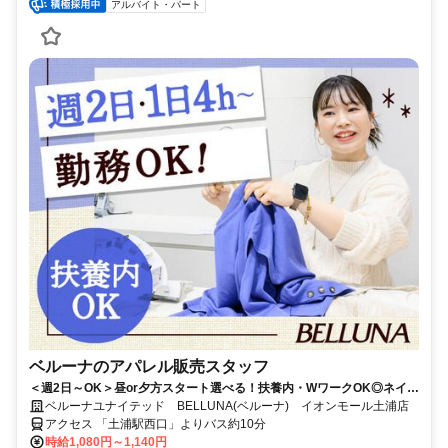
アルバイト・パート
ベルーナのアパレル販売スタッフ
＜週2日～OK＞昼or夕方スタート選べる！扶養内・WワークOK◎ネイ
ル・髪色自由♪個人ノルマ無し！
ベルーナユナイテッド BELLUNA(ベルーナ) イオンモール土浦店
アクセス 「土浦駅西口」よりバス約10分
時給1,080円～1,140円