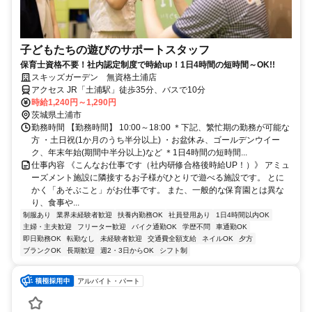
子どもたちの遊びのサポートスタッフ
保育士資格不要！社内認定制度で時給up！1日4時間の短時間～OK!!
スキッズガーデン 無資格土浦店
アクセス JR「土浦駅」徒歩35分、バスで10分
時給1,240円～1,290円
茨城県土浦市
勤務時間 【勤務時間】 10:00～18:00 ＊下記、繁忙期の勤務が可能な
方 ・土日祝(1か月のうち半分以上) ・お盆休み、ゴールデンウイー
ク、年末年始(期間中半分以上)など ＊1日4時間の短時間...
仕事内容 《こんなお仕事です（社内研修合格後時給UP！）》 アミュ
ーズメント施設に隣接するお子様がひとりで遊べる施設です。 とに
かく「あそぶこと」がお仕事です。 また、一般的な保育園とは異な
り、食事や...
制服あり
業界未経験者歓迎
扶養内勤務OK
社員登用あり
1日4時間以内OK
主婦・主夫歓迎
フリーター歓迎
バイク通勤OK
学歴不問
車通勤OK
即日勤務OK
転勤なし
未経験者歓迎
交通費全額支給
ネイルOK
夕方
ブランクOK
長期歓迎
週2・3日からOK
シフト制
アルバイト・パート