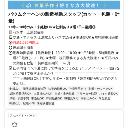
バウムクーヘンの製造補助スタッフ(カット・包装・計
量)
13時～18時のみ！未経験OK★社割あり★週3日～融通◎
花水木 土浦製造部
交通・アクセス 土浦駅よりバスで15分★車通勤OK★無料駐車場完備
時給1,080円以上
茨城県土浦市
勤務時間詳細 【勤務時間】 13:00～18:00 ★1日3時間～5時間勤務 ★
週3日勤務(シフト制) ★土曜・祝日勤務できる方大歓迎！ ★平日のみ
の勤務も歓迎！ 契約更新期間：3ヶ月
仕事内容 ＼＼✨夏に向けて準備をはじめよう✨／／ イベント・旅行な
どに向けて稼ぎませんか？ ￣￣￣￣￣￣￣￣￣￣￣￣￣￣￣￣￣￣
￣￣ ✅未経験OK！丁寧なサポート体制有 └製造補助が初めての方も
安心◎...
制服あり
業界未経験者歓迎
扶養内勤務OK
社員登用あり
副業・WワークOK
1日4時間以内OK
土日祝のみOK
主婦・主夫歓迎
フリーター歓迎
バイク通勤OK
早朝
学歴不問
車通勤OK
即日勤務OK
職場見学可
平日のみOK
学生歓迎
転勤なし
経験不問
未経験者歓迎
アルバイト・パート