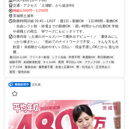
ROUTE66 (ルート66)
交通・アクセス 「土浦駅」から徒歩9分
時給1,500円～1,750円
茨城県土浦市
勤務時間詳細 20:45～LAST ・週1日～勤務OK ・1日3時間～勤務OK
・自由シフト制 ・終電までの勤務OK ・遅い時間からの出勤OK 学校
や昼職との両立、 Wワークにもピッタリです。
仕事内容 ＼土浦のガールズバーで夏休みデビュー！／ 「夏休みにし
っかり稼ぎたい」 「初めてのナイトワークで不安…」 そんな方も大
歓迎！ 未経験から始めやすい♪ 日払い・現金手渡しOKだから 急な出
費...
週1日からOK
フリーター歓迎
シフト自由
学歴不問
車通勤OK
即日勤務OK
経験不問
未経験者歓迎
ネイルOK
夜間
即日払いOK
ブランクOK
シフト制
ピアスOK
服装自由
履歴書不要
友達と応募OK
寮・社宅あり
託児所あり
髪型・髪色自由
正社員