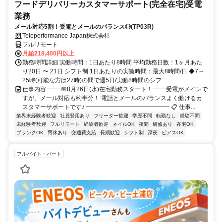
フードデリバリーカスタマーサポート(完全在宅)受電
業務
メール対応5割！受電とメールのバランス◎(TP03R)
Teleperformance Japan株式会社
フルリモート
月給218,400円以上
勤務時間詳細 実働時間：1日あたり8時間 平均勤務日数：1ヶ月あた
り20日 〜 21日 シフト制 1日あたりの実働時間：最大8時間/日 ◆7～
25時(可能な方は27時)の間で週5日/実働8時間のシフ...
仕事内容 ━━ 📅8月26日(水)在宅勤務スタート！━━ 受電がメインで
すが、メール対応も約半分！ 電話とメールのバランスよく働けるカ
スタマーサポートです♪ ━━━━━━━━━━━━━━ 📋 仕事...
業界未経験者歓迎
社員登用あり
フリーター歓迎
学歴不問
転勤なし
経験不問
未経験者歓迎
フルリモート
経験者歓迎
ネイルOK
夜間
研修あり
在宅OK
ブランクOK
育休あり
交通費支給
長期歓迎
シフト制
深夜
ピアスOK
アルバイト・パート