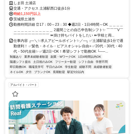
しま田 土浦店
交通・アクセス 土浦駅西口徒歩1分
時給1,150円以上
茨城県土浦市
勤務時間詳細 ⏰17：00～23：30 ◆週2日・1日4時間～OK ＿＿＿＿
＿＿＿＿＿＿＿＿＿＿＿ 2週間ごとの自己申告制シフト✨ ￣￣￣V￣
￣￣￣￣￣￣￣￣￣￣ ⏩掛け持ちバイトをしたい ⏩学校と両...
仕事内容 ┌─＼✨求人アピールポイント✨／─┐ ✅土浦駅徒歩1分で通
勤便利！ ✅髪色・ネイル・ピアスオシャレ自由⭐ ✅20代・30代・40
代・50代在籍✨ ✅週2日~OK！希望シフトで勤務OK └──...
制服あり
業界未経験者歓迎
副業・WワークOK
1日4時間以内OK
隔週シフト提出
土日祝のみOK
フリーター歓迎
シフト自由
学歴不問
即日勤務OK
職場見学可
平日のみOK
学生歓迎
経験不問
未経験者歓迎
ネイルOK
夕方
ブランクOK
長期歓迎
駅近5分以内
アルバイト・パート