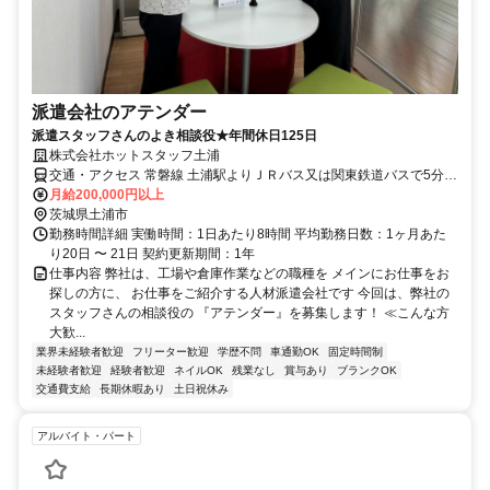
派遣会社のアテンダー
派遣スタッフさんのよき相談役★年間休日125日
株式会社ホットスタッフ土浦
交通・アクセス 常磐線 土浦駅よりＪＲバス又は関東鉄道バスで5分
(土浦一中前バス停前)。常磐自動車道 土浦北インターより車で15分。
月給200,000円以上
国道354号線沿い、土浦警察署より西へ5分、ファミリーマートの向
茨城県土浦市
かいです。※屋上の看板が目印です。
勤務時間詳細 実働時間：1日あたり8時間 平均勤務日数：1ヶ月あた
り20日 〜 21日 契約更新期間：1年
仕事内容 弊社は、工場や倉庫作業などの職種を メインにお仕事をお
探しの方に、 お仕事をご紹介する人材派遣会社です 今回は、弊社の
スタッフさんの相談役の 『アテンダー』を募集します！ ≪こんな方
大歓...
業界未経験者歓迎
フリーター歓迎
学歴不問
車通勤OK
固定時間制
未経験者歓迎
経験者歓迎
ネイルOK
残業なし
賞与あり
ブランクOK
交通費支給
長期休暇あり
土日祝休み
アルバイト・パート