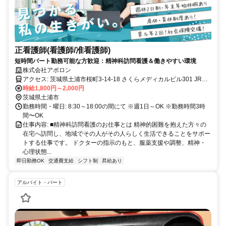
正看護師(看護師/准看護師)
短時間パート勤務可能な方歓迎：精神科訪問看護＆働きやすい環境
株式会社アポロン
アクセス: 茨城県土浦市桜町3-14-18 さくらメディカルビル301 JR常
磐線(取手～いわき) 土浦駅から徒歩で10分 ※ビル隣に無料駐車場あ
時給1,800円～2,000円
り
茨城県土浦市
勤務時間・曜日: 8:30～18:00の間にて ※週1日～OK ※勤務時間3時
間〜OK
仕事内容: ■精神科訪問看護のお仕事とは 精神的困難を抱えた方々の
在宅へ訪問し、地域でその人がその人らしく生活できることをサポー
トする仕事です。 ドクターの指示のもと、服薬支援や調整、精神・
心理状態...
即日勤務OK
交通費支給
シフト制
昇給あり
アルバイト・パート