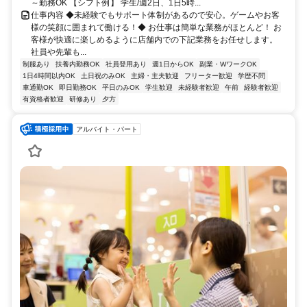
～勤務OK 【シフト例】 学生/週2日、1日5時...
仕事内容 ◆未経験でもサポート体制があるので安心。ゲームやお客
様の笑顔に囲まれて働ける！◆ お仕事は簡単な業務がほとんど！ お
客様が快適に楽しめるように店舗内での下記業務をお任せします。
社員や先輩も...
制服あり
扶養内勤務OK
社員登用あり
週1日からOK
副業・WワークOK
1日4時間以内OK
土日祝のみOK
主婦・主夫歓迎
フリーター歓迎
学歴不問
車通勤OK
即日勤務OK
平日のみOK
学生歓迎
未経験者歓迎
午前
経験者歓迎
有資格者歓迎
研修あり
夕方
アルバイト・パート