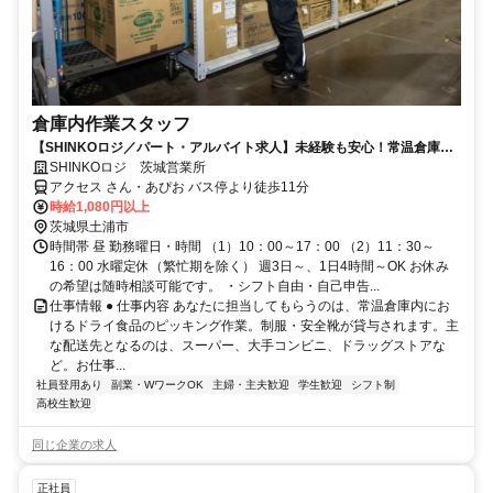
倉庫内作業スタッフ
【SHINKOロジ／パート・アルバイト求人】未経験も安心！常温倉庫内
作業スタッフ募集
SHINKOロジ 茨城営業所
アクセス さん・あぴお バス停より徒歩11分
時給1,080円以上
茨城県土浦市
時間帯 昼 勤務曜日・時間 （1）10：00～17：00 （2）11：30～
16：00 水曜定休（繁忙期を除く） 週3日～、1日4時間～OK お休み
の希望は随時相談可能です。 ・シフト自由・自己申告...
仕事情報 ● 仕事内容 あなたに担当してもらうのは、常温倉庫内にお
けるドライ食品のピッキング作業。制服・安全靴が貸与されます。主
な配送先となるのは、スーパー、大手コンビニ、ドラッグストアな
ど。お仕事...
社員登用あり
副業・WワークOK
主婦・主夫歓迎
学生歓迎
シフト制
高校生歓迎
同じ企業の求人
正社員