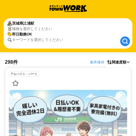
茨城県
茨城県
土浦駅
土浦駅
職種を選択してください
即日勤務OK
即日勤務OK
キーワードを選択してください
298件
条件保存
関連度順
アルバイト・パート