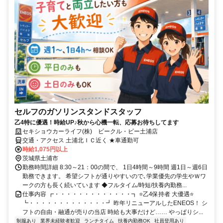
セルフのガソリンスタンドスタッフ
乙4特に優遇！時給UP♪秋から心機一転、応募お待ちしてます
セキショウカーライフ(株) ビークル・ビー土浦店
交通・アクセス 土浦北ＩＣ近く ★車通勤可
時給1,075円以上
茨城県土浦市
勤務時間詳細 8:30～21：00の間で、 1日4時間～9時間 週1日～週6日
勤務できます。 希望シフトが通りやすいので､学業優先の学生やＷワ
ークの方も長く続いています ◆フルタイム/時短/扶養内勤務...
仕事内容 ┏・・・・・・・・・・・・・┓ ⭐乙4保持者 大優遇⭐
┗・・・・・・・・・・・・・┛ 昨年リニューアルしたENEOS！ シ
フトの自由・融通が売りの当店 時給も大事だけど…… やっぱりシ...
制服あり
業界未経験者歓迎
ランチタイム
扶養内勤務OK
社員登用あり