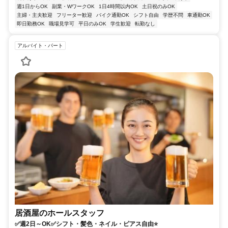
週1日からOK
副業・WワークOK
1日4時間以内OK
土日祝のみOK
主婦・主夫歓迎
フリーター歓迎
バイク通勤OK
シフト自由
学歴不問
車通勤OK
即日勤務OK
職場見学可
平日のみOK
学生歓迎
転勤なし
アルバイト・パート
居酒屋のホールスタッフ
✅週2日～OK✅シフト・髪色・ネイル・ピアス自由⭐