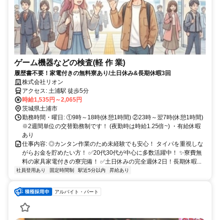
ゲーム機器などの検査(軽 作 業)
履歴書不要！家電付きの無料寮あり/土日休み&長期休暇3回
株式会社リオン
アクセス: 土浦駅 徒歩5分
時給1,535円～2,065円
茨城県土浦市
勤務時間・曜日: ①9時～18時(休憩1時間) ②23時～翌7時(休憩1時間)
※2週間単位の交替勤務制です！ (夜勤時は時給1.25倍~) ・有給休暇
あり
仕事内容: ◎カンタン作業のため未経験でも安心！ タイパを重視しな
がらお金を貯めたい方！ ✅20代30代が中心に多数活躍中！ ✨寮費無
料の家具家電付きの寮完備！ ✅土日休みの完全週休2日！長期休暇...
社員登用あり
固定時間制
駅近5分以内
昇給あり
アルバイト・パート