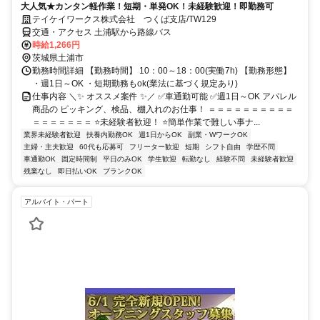
大人気★カンタン軽作業！短期・単発OK！未経験歓迎！即勤務可
テイケイワークス株式会社 つくば支店/TW129
交通・アクセス 土浦駅から路線バス
時給1,266円
茨城県土浦市
勤務時間詳細 【勤務時間】 10：00～18：00(実働7h) 【勤務形態】
・週1日～OK ・短期勤務もok(業法に基づく規定あり)
仕事内容 ＼✨ オススメ案件 ✨／ ✅車通勤可能 ✅週1日～OK アパレル
商品の ピッキング、検品、棚入れのお仕事！ ＝＝＝＝＝＝＝＝＝＝
＝＝＝＝＝＝＝ ⭐未経験者歓迎！ ⭐簡単作業で難しい事ナ...
業界未経験者歓迎
扶養内勤務OK
週1日からOK
副業・WワークOK
主婦・主夫歓迎
60代も応募可
フリーター歓迎
短期
シフト自由
学歴不問
車通勤OK
固定時間制
平日のみOK
学生歓迎
転勤なし
経験不問
未経験者歓迎
残業なし
即日払いOK
ブランクOK
アルバイト・パート