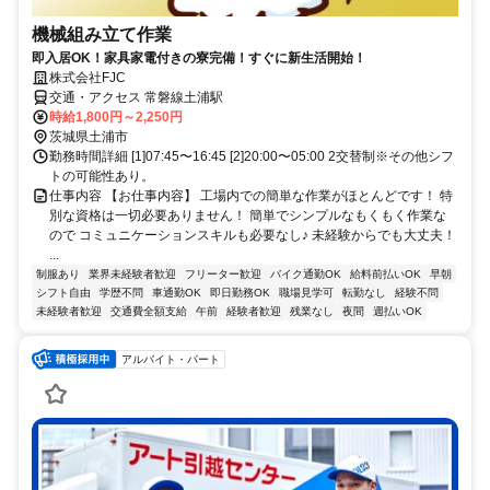
機械組み立て作業
即入居OK！家具家電付きの寮完備！すぐに新生活開始！
株式会社FJC
交通・アクセス 常磐線土浦駅
時給1,800円～2,250円
茨城県土浦市
勤務時間詳細 [1]07:45〜16:45 [2]20:00〜05:00 2交替制※その他シフ
トの可能性あり。
仕事内容 【お仕事内容】 工場内での簡単な作業がほとんどです！ 特
別な資格は一切必要ありません！ 簡単でシンプルなもくもく作業な
ので コミュニケーションスキルも必要なし♪ 未経験からでも大丈夫！
...
制服あり
業界未経験者歓迎
フリーター歓迎
バイク通勤OK
給料前払いOK
早朝
シフト自由
学歴不問
車通勤OK
即日勤務OK
職場見学可
転勤なし
経験不問
未経験者歓迎
交通費全額支給
午前
経験者歓迎
残業なし
夜間
週払いOK
アルバイト・パート