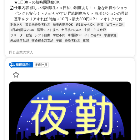
★1日3h～の短時間勤務OK
仕事内容 嬉しい福利厚生♪ ＜日払い制度あり！＞ 急な出費やショッ
ピングも安心！ ＜わかりやすい昇給制度あり＞ 各ポジションの昇給
基準をクリアすれば 時給＋10円～最大300円UP！ ＜オトクな食...
制服あり
業界未経験者歓迎
扶養内勤務OK
週1日からOK
副業・WワークOK
1日4時間以内OK
隔週シフト提出
土日祝のみOK
主婦・主夫歓迎
フリーター歓迎
シフト自由
学歴不問
車通勤OK
平日のみOK
学生歓迎
未経験者歓迎
交通費全額支給
午前
経験者歓迎
夜間
同じ企業の求人
派遣社員