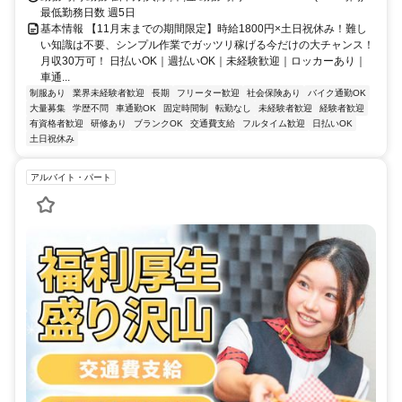
最低勤務日数 週5日
基本情報 【11月末までの期間限定】時給1800円×土日祝休み！難し
い知識は不要、シンプル作業でガッツリ稼げる今だけの大チャンス！
月収30万可！ 日払いOK｜週払いOK｜未経験歓迎｜ロッカーあり｜
車通...
制服あり
業界未経験者歓迎
長期
フリーター歓迎
社会保険あり
バイク通勤OK
大量募集
学歴不問
車通勤OK
固定時間制
転勤なし
未経験者歓迎
経験者歓迎
有資格者歓迎
研修あり
ブランクOK
交通費支給
フルタイム歓迎
日払いOK
土日祝休み
アルバイト・パート