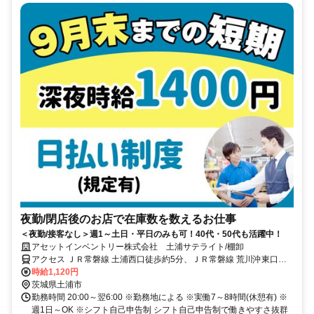
夜勤/閉店後のお店で在庫数を数えるお仕事
＜夜勤/接客なし＞週1～土日・平日のみも可！40代・50代も活躍中！
アセットインベントリー株式会社 土浦サテライト/棚卸
アクセス ＪＲ常磐線 土浦西口徒歩約5分、ＪＲ常磐線 荒川沖東口徒
歩約84分、ＪＲ常磐線 神立西口徒歩約84分 ｢土浦駅｣徒歩5分(土浦サ
時給1,120円
テライト)
茨城県土浦市
勤務時間 20:00～翌6:00 ※勤務地による ※実働7～8時間(休憩有) ※
週1日～OK ※シフト自己申告制 シフト自己申告制で働きやすさ抜群