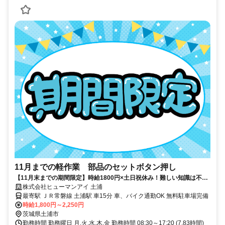
11月までの軽作業 部品のセットボタン押し
【11月末までの期間限定】時給1800円×土日祝休み！難しい知識は不
要、シンプル作業でガッツリ稼げる今だけの大チャンス！月収30万可！
株式会社ヒューマンアイ 土浦
最寄駅 ＪＲ常磐線 土浦駅 車15分 車、バイク通勤OK 無料駐車場完備
時給1,800円～2,250円
茨城県土浦市
勤務時間 勤務曜日 月,火,水,木,金 勤務時間 08:30～17:20 (7.83時間)