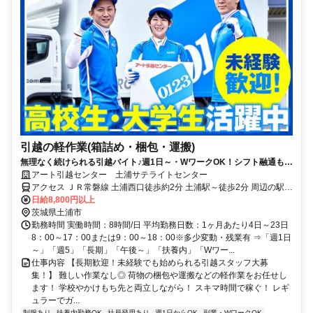
引越の軽作業(箱詰め・梱包・運搬)
無理なく続けられる引越バイト♪週1日～・WワークOK！シフト融通もバ
ッチリ◎髪色自由・給与全額手渡しなど待遇も◎
アート引越センター 土浦サテライトセンター
アクセス ＪＲ常磐線 土浦西口徒歩約2分 土浦駅～徒歩2分 周辺の駅：
神立駅、荒川沖駅
日給8,800円以上
茨城県土浦市
勤務時間 実働時間：8時間/日 平均勤務日数：1ヶ月あたり4日～23日
8：00～17：00または9：00～18：00※多少変動・残業有 ⇒「週1日
～」「週5」「長期」「午後～」「扶養内」「Wワー...
仕事内容 【長期歓迎！未経験でも始められる引越スタッフ大募
集！】 難しい作業なし◎ 荷物の梱包や運搬などの軽作業をお任せし
ます！ 学校やかけもち先と両立しながら！ スキマ時間で稼ぐ！ レギ
ュラーでガ...
制服あり
扶養内勤務OK
社員登用あり
週1日からOK
副業・WワークOK