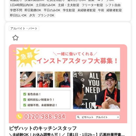
1日4時間以内OK
土日祝のみOK
主婦・主夫歓迎
フリーター歓迎
シフト自由
学歴不問
即日勤務OK
平日のみOK
学生歓迎
未経験者歓迎
午前
経験者歓迎
即日払いOK
夕方
ブランクOK
アルバイト・パート
ピザハットのキッチンスタッフ
＼未経験OK！お休み調整も可！／【週1日・1日2h～】応募時履歴書不