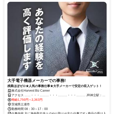
大手電子機器メーカーでの事務!
残業ほぼゼロ★人気の事務仕事★大手メーカーで安定の収入ゲット！
株式会社Harvest Biz Career
アクセス ……・・・………・・・………・・・……… JR神立駅：車
で約5分 土浦IC：車で約10分 ……・・・………・・・………・・・
時給1,750円～2,363円
……… ・交通費規定内支給（月額20,000円まで支給） ・工場敷地内
茨城県土浦市
駐車場無料 ※派遣求人のため地図情報は市役所などの位置になって
勤務時間 08：30～17：00
おります。ご了承ください。
仕事内容 主に海外取引先とのやり取りが主な仕事です♪ 商品の受け入