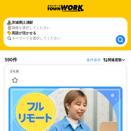
茨城県
茨城県
土浦駅
土浦駅
職種を選択してください
英語が活かせる
英語が活かせる
キーワードを選択してください
590件
条件保存
関連度順
正社員