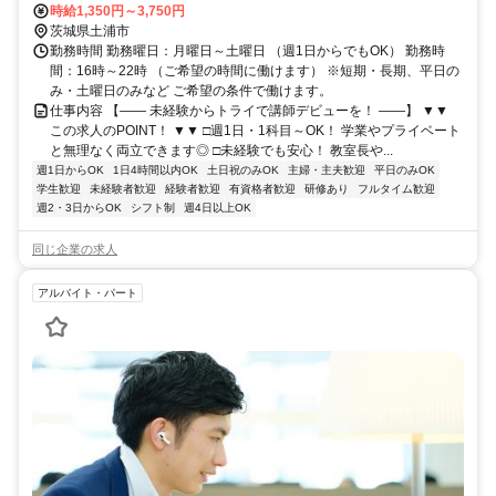
歩約83分、ＪＲ常磐線 神立西口徒歩約85分
時給1,350円～3,750円
茨城県土浦市
勤務時間 勤務曜日：月曜日～土曜日 （週1日からでもOK） 勤務時
間：16時～22時 （ご希望の時間に働けます） ※短期・長期、平日の
み・土曜日のみなど ご希望の条件で働けます。
仕事内容 【―― 未経験からトライで講師デビューを！ ――】 ▼▼
この求人のPOINT！ ▼▼ □週1日・1科目～OK！ 学業やプライベート
と無理なく両立できます◎ □未経験でも安心！ 教室長や...
週1日からOK
1日4時間以内OK
土日祝のみOK
主婦・主夫歓迎
平日のみOK
学生歓迎
未経験者歓迎
経験者歓迎
有資格者歓迎
研修あり
フルタイム歓迎
週2・3日からOK
シフト制
週4日以上OK
同じ企業の求人
アルバイト・パート