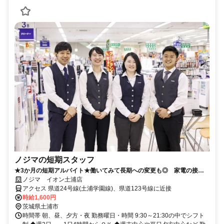
ノジマの短期スタッフ
★3か月の短期アルバイト★働いてみて長期への変更も◎ 家電の接客
のお仕事です！
ノジマ イオン土浦店
アクセス 県道24号線(土浦学園線)、県道123号線に近接
時給1,600円
茨城県土浦市
時間帯 朝、昼、夕方・夜 勤務曜日・時間 9:30～21:30の中でシフト