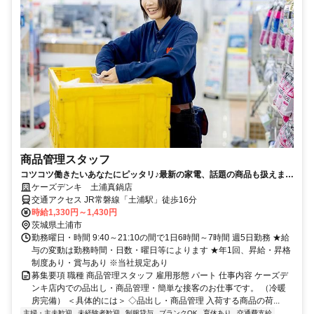
商品管理スタッフ
コツコツ働きたいあなたにピッタリ♪最新の家電、話題の商品も扱えま
す！【倉庫業務／品出し】
ケーズデンキ 土浦真鍋店
交通アクセス JR常磐線「土浦駅」徒歩16分
時給1,330円～1,430円
茨城県土浦市
勤務曜日・時間 9:40～21:10の間で1日6時間～7時間 週5日勤務 ★給
与の変動は勤務時間・日数・曜日等によります ★年1回、昇給・昇格
制度あり・賞与あり ※当社規定あり
募集要項 職種 商品管理スタッフ 雇用形態 パート 仕事内容 ケーズデ
ンキ店内での品出し・商品管理・簡単な接客のお仕事です。 （冷暖
房完備） ＜具体的には＞ ◇品出し・商品管理 入荷する商品の荷...
主婦・主夫歓迎
未経験者歓迎
制服貸与
ブランクOK
育休あり
交通費支給