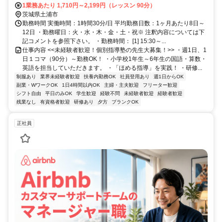
1業務あたり 1,710円～2,199円（レッスン 90分）
茨城県土浦市
勤務時間 実働時間：1時間30分/日 平均勤務日数：1ヶ月あたり8日～
12日 ・勤務曜日：火・水・木・金・土・祝※ 注釈内容については下
記コメントを参照下さい。 ・勤務時間： [1] 15:30～...
仕事内容 <<未経験者歓迎！個別指導塾の先生大募集！>> ・週1日、1
日１コマ（90分）～勤務OK！ ・小学校1年生～6年生の国語・算数・
英語を担当していただきます。 ・「ほめる指導」を実践！ ・研修...
制服あり
業界未経験者歓迎
扶養内勤務OK
社員登用あり
週1日からOK
副業・WワークOK
1日4時間以内OK
主婦・主夫歓迎
フリーター歓迎
シフト自由
平日のみOK
学生歓迎
経験不問
未経験者歓迎
経験者歓迎
残業なし
有資格者歓迎
研修あり
夕方
ブランクOK
正社員