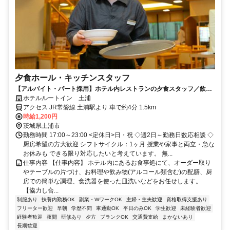
夕食ホール・キッチンスタッフ
【アルバイト・パート採用】ホテル内レストランの夕食スタッフ／飲食
未経験歓迎！学生・主婦活躍中
ホテルルートイン 土浦
アクセス JR常磐線 土浦駅より 車で約4分 1.5km
時給1,200円
茨城県土浦市
勤務時間 17:00～23:00 <定休日>日・祝 ◇週2日～勤務日数応相談 ◇
厨房希望の方大歓迎 シフトサイクル：1ヶ月 授業や家事と両立・急な
お休みも できる限り対応したいと考えています。 無...
仕事内容 【仕事内容】 ホテル内にあるお食事処にて、オーダー取り
やテーブルの片づけ、お料理や飲み物(アルコール類含む)の配膳、厨
房での簡単な調理、食洗器を使った皿洗いなどをお任せします。
【協力し合...
制服あり
扶養内勤務OK
副業・WワークOK
主婦・主夫歓迎
資格取得支援あり
フリーター歓迎
早朝
学歴不問
車通勤OK
平日のみOK
学生歓迎
未経験者歓迎
経験者歓迎
夜間
研修あり
夕方
ブランクOK
交通費支給
まかないあり
長期歓迎