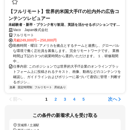
【フルリモート】世界的米国大手ITの社内外の広告コ
ンテンツレビュアー
未経験者・新卒・ブランク有り歓迎、英語を活かせるポジションです。
完全リモート
Vaco Japan株式会社
フルリモート
月給249,000円～250,000円
勤務時間・曜日: アメリカを拠点とするチームと連携し、グローバル
な環境で働く正社員を募集します。 完全リモートワークです。 業務
時間は下記の３つの就業時間から選択いただけます。 １．研修期間
中...
仕事内容: このポジションでは世界的大手IT企業のオンラインプラッ
トフォーム上に投稿されるテキスト、画像、動画などのコンテンツを
確認し、ガイドラインおよびポリシーに基づいて適切に管理・判断す
るポジシ...
急募
固定時間制
フルリモート
昇給あり
前へ
次へ
1
2
3
4
5
この条件の新着求人を受け取る
茨城県 / 土浦駅