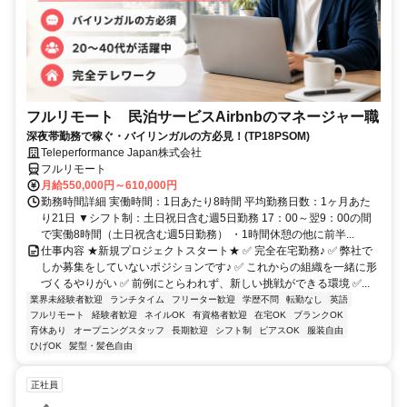
フルリモート 民泊サービスAirbnbのマネージャー職
深夜帯勤務で稼ぐ・バイリンガルの方必見！(TP18PSOM)
Teleperformance Japan株式会社
フルリモート
月給550,000円～610,000円
勤務時間詳細 実働時間：1日あたり8時間 平均勤務日数：1ヶ月あた
り21日 ▼シフト制：土日祝日含む週5日勤務 17：00～翌9：00の間
で実働8時間（土日祝含む週5日勤務） ・1時間休憩の他に前半...
仕事内容 ★新規プロジェクトスタート★ ✅ 完全在宅勤務♪ ✅ 弊社で
しか募集をしていないポジションです♪ ✅ これからの組織を一緒に形
づくるやりがい ✅ 前例にとらわれず、新しい挑戦ができる環境 ✅...
業界未経験者歓迎
ランチタイム
フリーター歓迎
学歴不問
転勤なし
英語
フルリモート
経験者歓迎
ネイルOK
有資格者歓迎
在宅OK
ブランクOK
育休あり
オープニングスタッフ
長期歓迎
シフト制
ピアスOK
服装自由
ひげOK
髪型・髪色自由
正社員