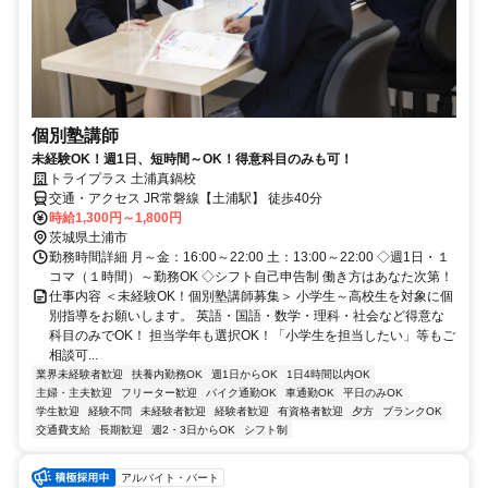
個別塾講師
未経験OK！週1日、短時間～OK！得意科目のみも可！
トライプラス 土浦真鍋校
交通・アクセス JR常磐線【土浦駅】 徒歩40分
時給1,300円～1,800円
茨城県土浦市
勤務時間詳細 月～金：16:00～22:00 土：13:00～22:00 ◇週1日・１
コマ（１時間）～勤務OK ◇シフト自己申告制 働き方はあなた次第！
仕事内容 ＜未経験OK！個別塾講師募集＞ 小学生～高校生を対象に個
別指導をお願いします。 英語・国語・数学・理科・社会など得意な
科目のみでOK！ 担当学年も選択OK！「小学生を担当したい」等もご
相談可...
業界未経験者歓迎
扶養内勤務OK
週1日からOK
1日4時間以内OK
主婦・主夫歓迎
フリーター歓迎
バイク通勤OK
車通勤OK
平日のみOK
学生歓迎
経験不問
未経験者歓迎
経験者歓迎
有資格者歓迎
夕方
ブランクOK
交通費支給
長期歓迎
週2・3日からOK
シフト制
アルバイト・パート