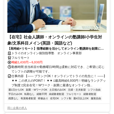
【在宅】社会人講師・オンラインの塾講師/小学生対
象/文系科目メイン(英語・国語など)
【高時給×リモート】指導経験を活かしてオンライン塾講師を副業に！
週1～OK！
トライのオンライン個別指導塾 オンライン事業部
フルリモート
時給1,430円～6,930円
勤務時間 担当科目や勤務曜日/時間は柔軟に対応でき、ご希望に応じ
てシフトの調整が可能です。
仕事内容 【―― ブランクOK！オンラインでトライの先生に！ ――】
▼▼ この求人のPOINT！ ▼▼ □最高時給6,930円！明確なランクアッ
プ制度 □完全在宅！Wワーク・副業に最適なオンライン指...
週1日からOK
副業・WワークOK
土日祝のみOK
主婦・主夫歓迎
シフト自由
平日のみOK
転勤なし
経験不問
未経験者歓迎
フルリモート
経験者歓迎
残業なし
有資格者歓迎
研修あり
在宅OK
シフト制
週4日以上OK
服装自由
同じ企業の求人