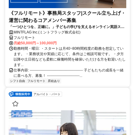
《フルリモート》事務局スタッフ|スクール立ち上げ・
運営に関わるコアメンバー募集
「一つひとつを、正確に。」子どもの学びを支えるオンライン英語スク
ール事務局《フルリモート》
MINTFLAG Inc.(ミントフラッグ株式会社)
フルリモート
月給50,000円～100,000円
勤務時間・曜日: ・スタートは月40~80時間程度の勤務を想定してい
ます。 ・業務状況や実績に応じて、条件はご相談可能です。 ・夕方
以降や土日祝なども柔軟に稼働時間を確保いただける方を歓迎いたし
ます...
仕事内容: -------------------------------------------- 子どもたちの成長を一緒
に喜べる方、募集！ ---------------------------...
シフト自由
フルリモート
昇給あり
アルバイト・パート