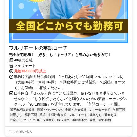
フルリモートの英語コーチ
完全在宅勤務！「好き」も「キャリア」も諦めない働き方可！
90株式会社
フルリモート
月給304,000円以上
勤務時間詳細 総労働時間：1ヶ月あたり165時間 フルフレックス制
（実働8時間・休憩1時間） ※勤務時間はご希望第一で調整しますの
で、お気軽にご相談ください。
仕事内容 「せっかく身につけた英語力、使わないまま眠らせていま
せんか？」 “もう挫折したくない”と願う人のための英語コーチングス
クール 「90 English」を運営しています。 「英語コーチ」と聞...
業界未経験者歓迎
副業・WワークOK
主婦・主夫歓迎
フリーター歓迎
学歴不問
転勤なし
経験不問
英語
未経験者歓迎
フルリモート
残業なし
研修あり
在宅OK
ブランクOK
長期歓迎
服装自由
履歴書不要
髪型・髪色自由
同じ企業の求人