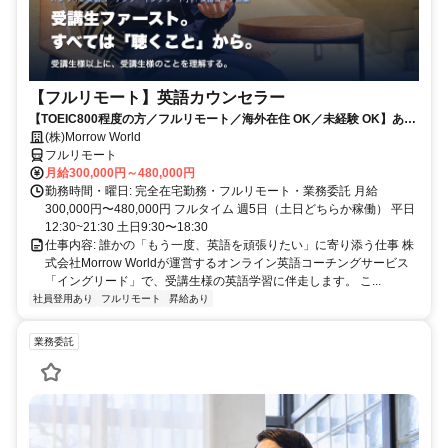
【フルリモート】英語カウンセラー
【TOEIC800程度の方／フルリモート／海外在住 OK／未経験 OK】あな
たが英語学習で経験した失敗も成功も。すべてが、受講生の人生を変え
(株)Morrow World
るお仕事です。
フルリモート
月給300,000円～480,000円
勤務時間・曜日: 完全在宅勤務・フルリモート・業務委託 月給
300,000円〜480,000円 フルタイム 週5日（土日どちらか稼働） 平日
12:30~21:30 土日9:30〜18:30
仕事内容: 誰かの「もう一度、英語を頑張りたい」に寄り添う仕事 株
式会社Morrow Worldが運営するオンライン英語コーチングサービス
「イングリード」で、受講生様の英語学習に伴走します。 こ...
社員登用あり
フルリモート
昇給あり
業務委託