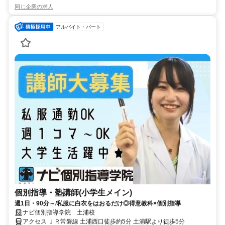
同じ企業の求人
アルバイト・パート
個別指導・塾講師(小学生メイン)
週1日・90分～/私服に白衣をはおるだけ◎得意教科×個別指導
ナビ個別指導学院 土浦校
アクセス ＪＲ常磐線 土浦西口徒歩約5分 土浦駅より徒歩5分