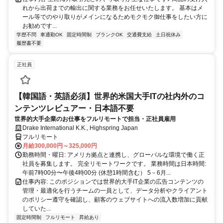
れから出荷までの輸出に関する業務をお任せいたします。 基本はメ
ール等でのやり取りがメインになるためモクモク御仕事をしたい方に
お勧めです...
学歴不問
車通勤OK
固定時間制
ブランクOK
交通費支給
土日祝休み
履歴書不要
正社員
【韓国語・英語必須】世界的米国大手ITの社内外のコ
ンテンツレビュアー・日本語不要
世界的大手企業のお仕事をフルリモートで担当・正社員雇用
Drake International K.K., Highspring Japan
フルリモート
月給300,000円～325,000円
勤務時間・曜日: アメリカ拠点と連携し、グローバルな環境で働く正
社員を募集します。 完全リモートワークです。 業務時間は日本時間:
午前7時00分〜午後4時00分 (休憩1時間含む） 5－6月...
仕事内容: このポジションでは世界的大手IT企業の広告コンテンツの
管理・最適化を行うチームの一員として、データ分析やクライアント
のポリシー遵守を確認し、顧客のウェブサイトへの流入数増加に貢献
していた...
固定時間制
フルリモート
昇給あり