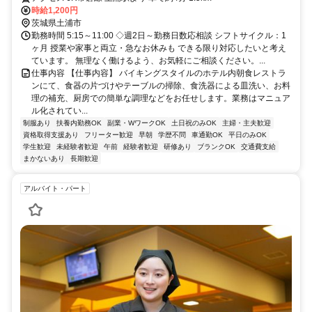
時給1,200円
茨城県土浦市
勤務時間 5:15～11:00 ◇週2日～勤務日数応相談 シフトサイクル：1
ヶ月 授業や家事と両立・急なお休みも できる限り対応したいと考え
ています。 無理なく働けるよう、お気軽にご相談ください。...
仕事内容 【仕事内容】 バイキングスタイルのホテル内朝食レストラ
ンにて、食器の片づけやテーブルの掃除、食洗器による皿洗い、お料
理の補充、厨房での簡単な調理などをお任せします。業務はマニュア
ル化されてい...
制服あり
扶養内勤務OK
副業・WワークOK
土日祝のみOK
主婦・主夫歓迎
資格取得支援あり
フリーター歓迎
早朝
学歴不問
車通勤OK
平日のみOK
学生歓迎
未経験者歓迎
午前
経験者歓迎
研修あり
ブランクOK
交通費支給
まかないあり
長期歓迎
アルバイト・パート