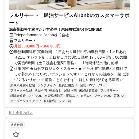
フルリモート 民泊サービスAirbnbのカスタマーサポ
ート
深夜帯勤務で稼ぎたい方必見！未経験歓迎✨(TP18PSM)
Teleperformance Japan株式会社
フルリモート
月給330,000円～360,000円
勤務時間詳細 実働時間：1日あたり8時間 平均勤務日数：1ヶ月あた
り21日 ▼シフト制：土日祝日含む週5日勤務 17：00～翌9：00の間
で実働8時間（土日祝含む週5日勤務） ・1時間休憩の他に前半...
仕事内容 ★新規プロジェクトスタート★ ✅ 完全在宅勤務♪ ✅ 弊社で
しか募集をしていないポジションです♪ ✅ これからの組織を一緒に形
づくるやりがい ✅ 前例にとらわれず、新しい挑戦ができる環境 ✅...
業界未経験者歓迎
ランチタイム
社員登用あり
副業・WワークOK
フリーター歓迎
学歴不問
転勤なし
経験不問
未経験者歓迎
フルリモート
経験者歓迎
ネイルOK
有資格者歓迎
研修あり
在宅OK
ブランクOK
育休あり
オープニングスタッフ
長期歓迎
シフト制
同じ企業の求人
派遣社員