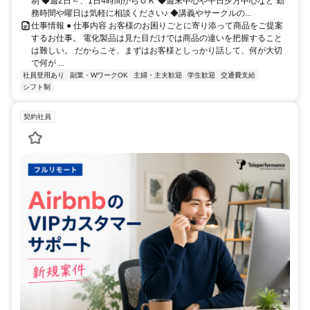
制 ◆週2日～、1日4時間からＯＫ ◆週末中心や平日夕方中心など 勤
務時間や曜日は気軽に相談ください♪ ◆講義やサークルの...
仕事情報 ● 仕事内容 お客様のお困りごとに寄り添って商品をご提案
するお仕事。 電化製品は見た目だけでは商品の違いを把握すること
は難しい。 だからこそ、まずはお客様としっかり話して、何が大切
で何が ...
社員登用あり
副業・WワークOK
主婦・主夫歓迎
学生歓迎
交通費支給
シフト制
契約社員