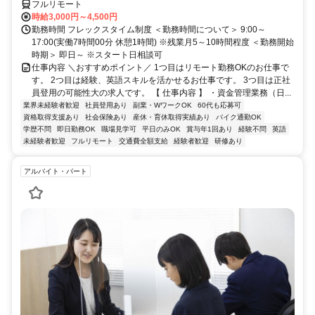
フルリモート
時給3,000円～4,500円
勤務時間 フレックスタイム制度 ＜勤務時間について＞ 9:00～
17:00(実働7時間00分 休憩1時間) ※残業月5～10時間程度 ＜勤務開始
時期＞ 即日～ ※スタート日相談可
仕事内容 ＼おすすめポイント／ 1つ目はリモート勤務OKのお仕事で
す。 2つ目は経験、英語スキルを活かせるお仕事です。 3つ目は正社
員登用の可能性大の求人です。 【 仕事内容 】 ・資金管理業務（日...
業界未経験者歓迎
社員登用あり
副業・WワークOK
60代も応募可
資格取得支援あり
社会保険あり
産休・育休取得実績あり
バイク通勤OK
学歴不問
即日勤務OK
職場見学可
平日のみOK
賞与年1回あり
経験不問
英語
未経験者歓迎
フルリモート
交通費全額支給
経験者歓迎
研修あり
アルバイト・パート