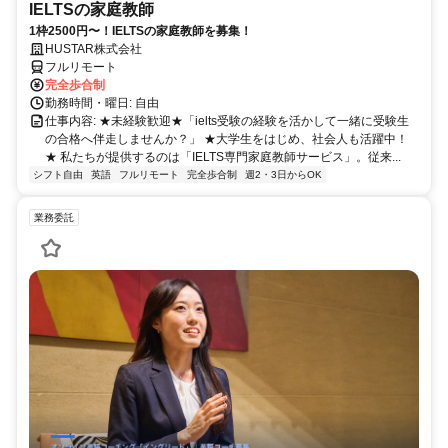
IELTSの家庭教師
1枠2500円〜！IELTSの家庭教師を募集！
HUSTAR株式会社
フルリモート
完全歩合制
勤務時間・曜日: 自由
仕事内容: ★未経験歓迎★「ielts受験の経験を活かして一緒に受験生
の合格へ伴走しませんか？」 ★大学生をはじめ、社会人も活躍中！
★ 私たちが提供するのは「IELTS専門家庭教師サービス」。従来...
シフト自由
英語
フルリモート
完全歩合制
週2・3日からOK
業務委託