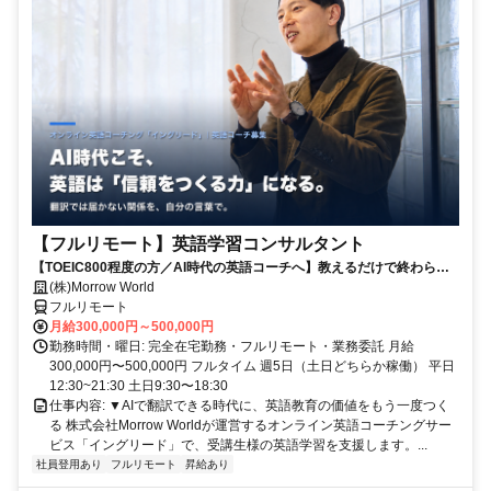
【フルリモート】英語学習コンサルタント
【TOEIC800程度の方／AI時代の英語コーチへ】教えるだけで終わらな
い。受講生の学習習慣と“自分の言葉で伝える力”を育てるお仕事です
(株)Morrow World
フルリモート
月給300,000円～500,000円
勤務時間・曜日: 完全在宅勤務・フルリモート・業務委託 月給
300,000円〜500,000円 フルタイム 週5日（土日どちらか稼働） 平日
12:30~21:30 土日9:30〜18:30
仕事内容: ▼AIで翻訳できる時代に、英語教育の価値をもう一度つく
る 株式会社Morrow Worldが運営するオンライン英語コーチングサー
ビス「イングリード」で、受講生様の英語学習を支援します。...
社員登用あり
フルリモート
昇給あり