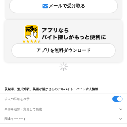
メールで受け取る
アプリを無料ダウンロード
茨城県、荒川沖駅、英語が活かせるのアルバイト・バイト求人情報
求人の詳細を表示
条件を追加・変更して検索
市区町村を追加・変更
関連キーワード
完全在宅ワーク 全国
シール貼り 在宅
現在地周辺
ガチャガチャ
犬カフェ
茨城県