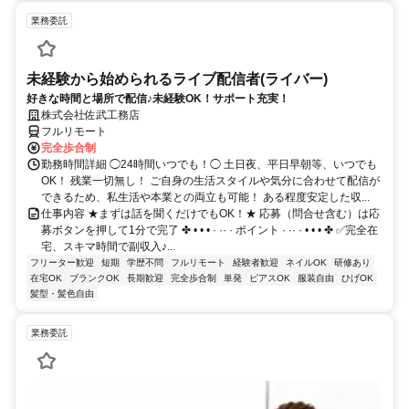
業務委託
未経験から始められるライブ配信者(ライバー)
好きな時間と場所で配信♪未経験OK！サポート充実！
株式会社佐武工務店
フルリモート
完全歩合制
勤務時間詳細 ◯24時間いつでも！◯ 土日夜、平日早朝等、いつでも
OK！ 残業一切無し！ ご自身の生活スタイルや気分に合わせて配信が
できるため、私生活や本業との両立も可能！ ある程度安定した収...
仕事内容 ★まずは話を聞くだけでもOK！★ 応募（問合せ含む）は応
募ボタンを押して1分で完了 ✤ • • • · ·· · ポイント · ·· · • • • ✤ ✅完全在
宅、スキマ時間で副収入♪...
フリーター歓迎
短期
学歴不問
フルリモート
経験者歓迎
ネイルOK
研修あり
在宅OK
ブランクOK
長期歓迎
完全歩合制
単発
ピアスOK
服装自由
ひげOK
髪型・髪色自由
業務委託