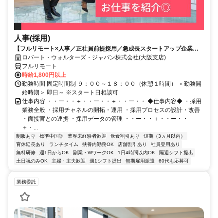
人事(採用)
【フルリモート×人事／正社員前提採用／急成長スタートアップ企業／
英語】Robert Walters
ロバート・ウォルターズ・ジャパン株式会社(大阪支店)
フルリモート
時給1,800円以上
勤務時間 固定時間制 ９：００～１８：００（休憩１時間） ＜勤務開
始時期＞ 即日～ ※スタート日相談可
仕事内容 ・・ー・・＋・・ー・・＋・・ー・・ ◆仕事内容◆ ・採用
業務全般 ・採用チャネルの開拓・運用 ・採用プロセスの設計・改善
・面接官との連携 ・採用データの管理 ・・ー・・＋・・ー・・
＋・...
制服あり
標準中国語
業界未経験者歓迎
飲食割引あり
短期（3ヵ月以内）
育休延長あり
ランチタイム
扶養内勤務OK
店舗割引あり
社員登用あり
無料研修
週1日からOK
副業・WワークOK
1日4時間以内OK
隔週シフト提出
土日祝のみOK
主婦・主夫歓迎
週1シフト提出
無期雇用派遣
60代も応募可
業務委託