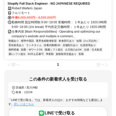
Shopify Full Stack Engineer - NO JAPANESE REQUIRED
Robert Walters Japan
フルリモート
年俸6,000,000円～8,000,000円
勤務時間 固定時間制 9:00~18:00 実働時間： １年あたり 1920.0時間
9:00~18:00 (1hr break) 平均所定労働時間： １年あたり 1920.0時間
仕事内容 [Main Responsibilities] - Operating and optimizing our
company’s website and multiple e-commerc...
制服あり
標準中国語
業界未経験者歓迎
飲食割引あり
短期（3ヵ月以内）
育休延長あり
ランチタイム
扶養内勤務OK
店舗割引あり
社員登用あり
無料研修
副業・WワークOK
隔週シフト提出
土日祝のみOK
主婦・主夫歓迎
週1シフト提出
60代も応募可
準夜勤
資格取得支援あり
長期
前へ
次へ
1
この条件の新着求人を受け取る
茨城県 / 荒川沖駅
単発・1日OK
「LINEで受け取る」では、新着求人のほか、おすすめ情報なども配信しま
す。
詳しくはこちら
LINEで受け取る