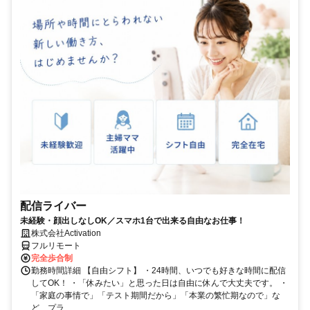
配信ライバー
未経験・顔出しなしOK／スマホ1台で出来る自由なお仕事！
株式会社Activation
フルリモート
完全歩合制
勤務時間詳細 【自由シフト】 ・24時間、いつでも好きな時間に配信
してOK！ ・「休みたい」と思った日は自由に休んで大丈夫です。 ・
「家庭の事情で」「テスト期間だから」「本業の繁忙期なので」な
ど、プラ...