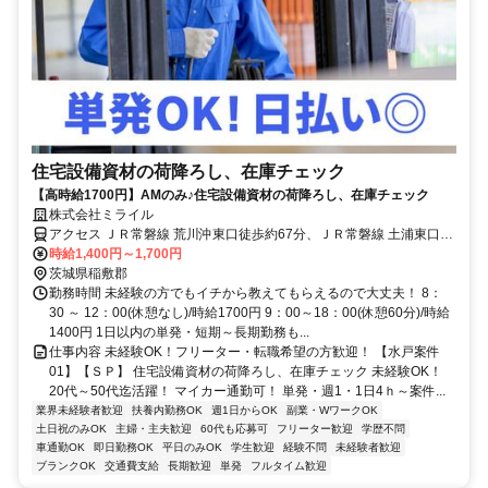
住宅設備資材の荷降ろし、在庫チェック
【高時給1700円】AMのみ♪住宅設備資材の荷降ろし、在庫チェック
株式会社ミライル
アクセス ＪＲ常磐線 荒川沖東口徒歩約67分、ＪＲ常磐線 土浦東口徒
歩約79分、ＪＲ常磐線 ひたち野うしく東口徒歩約83分 マイカー通勤
時給1,400円～1,700円
OK
茨城県稲敷郡
勤務時間 未経験の方でもイチから教えてもらえるので大丈夫！ 8：
30 ～ 12：00(休憩なし)/時給1700円 9：00～18：00(休憩60分)/時給
1400円 1日以内の単発・短期～長期勤務も...
仕事内容 未経験OK！フリーター・転職希望の方歓迎！ 【水戸案件
01】【ＳＰ】 住宅設備資材の荷降ろし、在庫チェック 未経験OK！
20代～50代迄活躍！ マイカー通勤可！ 単発・週1・1日4ｈ～案件...
業界未経験者歓迎
扶養内勤務OK
週1日からOK
副業・WワークOK
土日祝のみOK
主婦・主夫歓迎
60代も応募可
フリーター歓迎
学歴不問
車通勤OK
即日勤務OK
平日のみOK
学生歓迎
経験不問
未経験者歓迎
ブランクOK
交通費支給
長期歓迎
単発
フルタイム歓迎