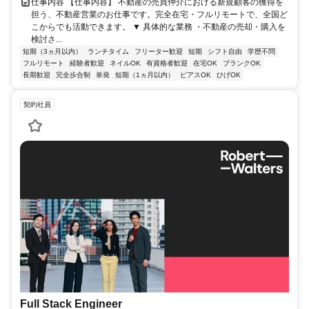
仕事内容 【仕事内容】 不動産の売買仲介における新規顧客の獲得を
担う、不動産営業のお仕事です。完全在宅・フルリモートで、全国ど
こからでも活動できます。 ▼ 具体的な業務 ・不動産の売却・購入を
検討さ...
短期（3ヵ月以内）
ランチタイム
フリーター歓迎
短期
シフト自由
学歴不問
フルリモート
経験者歓迎
ネイルOK
有資格者歓迎
在宅OK
ブランクOK
長期歓迎
完全歩合制
単発
短期（1ヵ月以内）
ピアスOK
ひげOK
契約社員
Full Stack Engineer