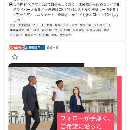
仕事内容 ＼スマホ1台で自分らしく輝く！未経験から始めるライブ配
信ライバー大募集／ ✅未経験OK！特別なスキルや機材は一切不要！
✅完全在宅・フルリモート！全国どこからでも参加OK！ ✅顔出しな
しの「...
主婦・主夫歓迎
フリーター歓迎
短期
シフト自由
学歴不問
フルリモート
経験者歓迎
ネイルOK
在宅OK
ブランクOK
長期歓迎
完全歩合制
単発
ピアスOK
服装自由
ひげOK
髪型・髪色自由
派遣社員