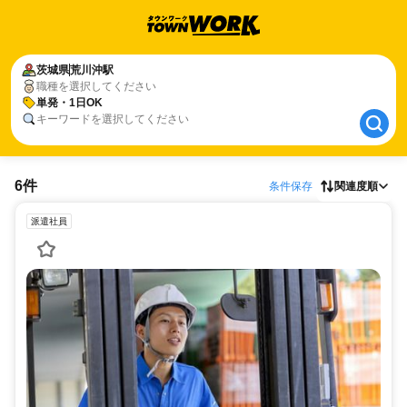
茨城県
茨城県
荒川沖駅
荒川沖駅
職種を選択してください
単発・1日OK
単発・1日OK
キーワードを選択してください
6件
条件保存
関連度順
派遣社員