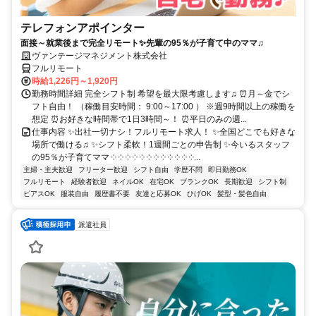
テレフォンアポインター
面接～就業後まで完全リモート✨先輩の95％が子育て中のママ♫
ヴァンテージマネジメント株式会社
フルリモート
時給1,226円～1,920円
勤務時間詳細 完全シフト制 希望を最大限考慮します♫ ⏰月～金でシ
フト自由！ （稼働目安時間： 9:00～17:00 ） ※週9時間以上の稼働を
想定 ⏰お好きな時間帯で1日3時間～！ ⏰平日のみの週...
仕事内容 ✨出社一切ナシ！フルリモート求人！ ✨全国どこでも好きな
場所で働ける♫ ✨シフト柔軟！1週間ごとの申告制 ✨今いるスタッフ
の95％が子育てママ ༶ ༶ ༶ ༶ ༶ ༶ ༶ ༶ ༶ ༶ ༶ ༶...
主婦・主夫歓迎
フリーター歓迎
シフト自由
学歴不問
即日勤務OK
フルリモート
経験者歓迎
ネイルOK
在宅OK
ブランクOK
長期歓迎
シフト制
ピアスOK
服装自由
履歴書不要
友達と応募OK
ひげOK
髪型・髪色自由
派遣社員