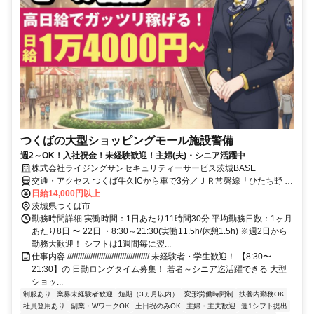
つくばの大型ショッピングモール施設警備
週2～OK！入社祝金！未経験歓迎！主婦(夫)・シニア活躍中
株式会社ライジングサンセキュリティーサービス茨城BASE
交通・アクセス つくば牛久ICから車で3分／ＪＲ常磐線「ひたち野 う
しく駅｣からバスで14分／つくばエクスプレス「つくば駅」下車から
日給14,000円以上
バスで20分（車・バイク通勤OK）
茨城県つくば市
勤務時間詳細 実働時間：1日あたり11時間30分 平均勤務日数：1ヶ月
あたり8日 〜 22日 ・8:30～21:30(実働11.5h/休憩1.5h) ※週2日から
勤務大歓迎！ シフトは1週間毎に翌...
仕事内容 /////////////////////////////////////// 未経験者・学生歓迎！ 【8:30〜
21:30】の 日勤ロングタイム募集！ 若者～シニア迄活躍できる 大型
ショッ...
制服あり
業界未経験者歓迎
短期（3ヵ月以内）
変形労働時間制
扶養内勤務OK
社員登用あり
副業・WワークOK
土日祝のみOK
主婦・主夫歓迎
週1シフト提出