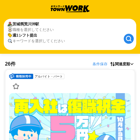
茨城県
荒川沖駅
職種を選択してください
週1シフト提出
キーワードを選択してください
26件
条件保存
関連度順
アルバイト・パート