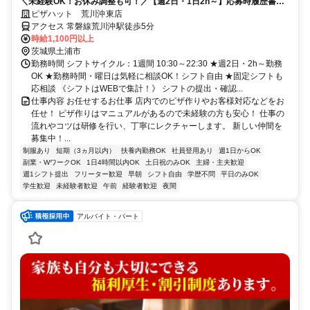
＼未経験OK！お休み調整も可！／【週2日・1日2h～】応募時履歴書不
要！
ピザハット 荒川沖東店
アクセス 常磐線荒川沖駅徒歩5分
時給1,100円以上
茨城県土浦市
勤務時間 シフトサイクル：1週間 10:30～22:30 ★週2日・2h～勤務
OK ★勤務時間・曜日は気軽に相談OK！シフト自由 ★固定シフトも
応相談 《シフトはWEBで集計！》 シフトの提出・確認...
仕事内容 お任せするお仕事 店内でのピザ作りやお客様対応などをお
任せ！ ピザ作りはマニュアルがあるので未経験の方も安心！ 仕事の
流れやコツは研修を行い、丁寧にレクチャーします。 新しい仲間を
募集中！...
制服あり
短期（3ヵ月以内）
扶養内勤務OK
社員登用あり
週1日からOK
副業・WワークOK
1日4時間以内OK
土日祝のみOK
主婦・主夫歓迎
週1シフト提出
フリーター歓迎
早朝
シフト自由
学歴不問
平日のみOK
学生歓迎
未経験者歓迎
午前
経験者歓迎
夜間
アルバイト・パート