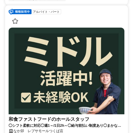
アルバイト・パート
和食ファストフードのホールスタッフ
◯シフト柔軟に対応◯週1～/1日2h～◯給与前払い制度あり◯まかない
（食事補助）あり
なか卯 レプサモールつくば店