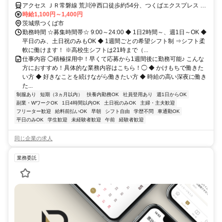
アクセス ＪＲ常磐線 荒川沖西口徒歩約54分、つくばエクスプレス つ
くばA4口徒歩約64分、連絡バス つくば徒歩約66分
時給1,100円～1,400円
茨城県つくば市
勤務時間 ☆募集時間帯☆ 9:00～24:00 ◆ 1日2時間～、週1日～OK ◆
平日のみ、土日祝のみもOK ◆ 1週間ごとの希望シフト制 ⇒シフト柔
軟に働けます！ ※高校生シフトは21時まで（...
仕事内容 ◯積極採用中！早くて応募から1週間後に勤務可能♪ こんな
方におすすめ！具体的な業務内容はこちら！◯ ◆ かけもちで働きた
い方 ◆ 好きなことを続けながら働きたい方 ◆ 時給の高い深夜に働き
た...
制服あり
短期（3ヵ月以内）
扶養内勤務OK
社員登用あり
週1日からOK
副業・WワークOK
1日4時間以内OK
土日祝のみOK
主婦・主夫歓迎
フリーター歓迎
給料前払いOK
早朝
シフト自由
学歴不問
車通勤OK
平日のみOK
学生歓迎
未経験者歓迎
午前
経験者歓迎
同じ企業の求人
業務委託