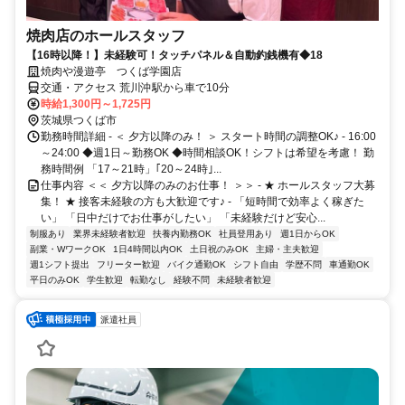
焼肉店のホールスタッフ
【16時以降！】未経験可！タッチパネル＆自動釣銭機有◆18
焼肉や漫遊亭 つくば学園店
交通・アクセス 荒川沖駅から車で10分
時給1,300円～1,725円
茨城県つくば市
勤務時間詳細 - ＜ 夕方以降のみ！ ＞ スタート時間の調整OK♪ - 16:00
～24:00 ◆週1日～勤務OK ◆時間相談OK！シフトは希望を考慮！ 勤
務時間例 「17～21時」｢20～24時｣...
仕事内容 ＜＜ 夕方以降のみのお仕事！ ＞＞ - ★ ホールスタッフ大募
集！ ★ 接客未経験の方も大歓迎です♪ - 「短時間で効率よく稼ぎた
い」 「日中だけでお仕事がしたい」 「未経験だけど安心...
制服あり
業界未経験者歓迎
扶養内勤務OK
社員登用あり
週1日からOK
副業・WワークOK
1日4時間以内OK
土日祝のみOK
主婦・主夫歓迎
週1シフト提出
フリーター歓迎
バイク通勤OK
シフト自由
学歴不問
車通勤OK
平日のみOK
学生歓迎
転勤なし
経験不問
未経験者歓迎
派遣社員