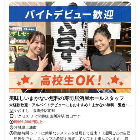
美味しいまかない無料の寿司居酒屋ホールスタッフ
未経験歓迎・アルバイトデビューにもおすすめ！まかない無料、髪色･髪
型自由、週1日3h～OK
や台ずし 荒川沖駅前町
アクセス ＪＲ常磐線 荒川沖駅 西口すぐ
時給1,080円以上
茨城県土浦市
勤務時間 シフトは簡単なシステムを使用して提出！ 1週間ごとの自己
申告制です。 スタッフの希望を考慮してシフトを組んでいます。 営