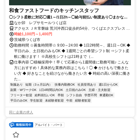
和食ファストフードのキッチンスタッフ
◯シフト柔軟に対応◯週1～/1日2h～◯給与前払い制度あり◯まかない
（食事補助）あり
なか卯 レプサモールつくば店
アクセス ＪＲ常磐線 荒川沖西口徒歩約54分、つくばエクスプレス つ
くばA4口徒歩約64分、連絡バス つくば徒歩約66分
時給1,100円～1,400円
茨城県つくば市
勤務時間 ☆募集時間帯☆ 9:00～24:00 ◆ 1日2時間～、週1日～OK ◆
平日のみ、土日祝のみもOK ◆ 1週間ごとの希望シフト制 ⇒シフト柔
軟に働けます！ ※高校生シフトは21時まで（...
仕事内容 ◯積極採用中！早くて応募から1週間後に勤務可能♪ こんな
方におすすめ！具体的な業務内容はこちら！◯ ◆ かけもちで働きた
い方 ◆ 好きなことを続けながら働きたい方 ◆ 時給の高い深夜に働き
た...
制服あり
短期（3ヵ月以内）
扶養内勤務OK
社員登用あり
週1日からOK
副業・WワークOK
1日4時間以内OK
土日祝のみOK
主婦・主夫歓迎
フリーター歓迎
給料前払いOK
早朝
シフト自由
学歴不問
車通勤OK
平日のみOK
学生歓迎
未経験者歓迎
午前
経験者歓迎
同じ企業の求人
アルバイト・パート