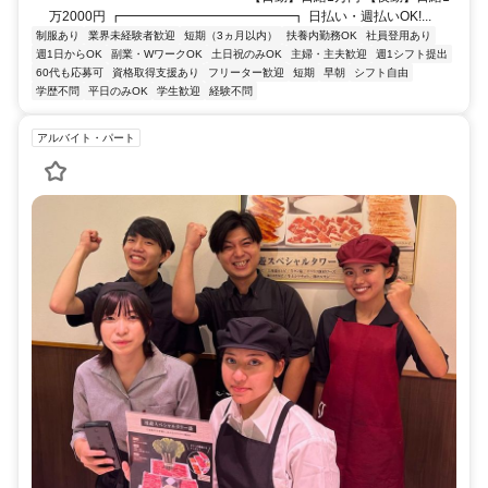
万2000円 ┏━━━━━━━━━━━━━┓ 日払い・週払いOK!...
制服あり
業界未経験者歓迎
短期（3ヵ月以内）
扶養内勤務OK
社員登用あり
週1日からOK
副業・WワークOK
土日祝のみOK
主婦・主夫歓迎
週1シフト提出
60代も応募可
資格取得支援あり
フリーター歓迎
短期
早朝
シフト自由
学歴不問
平日のみOK
学生歓迎
経験不問
アルバイト・パート