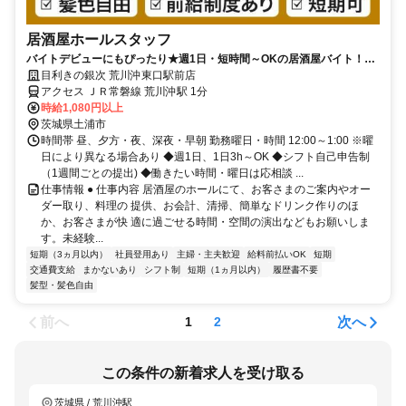
居酒屋ホールスタッフ
バイトデビューにもぴったり★週1日・短時間～OKの居酒屋バイト！充
実のマニュアル完備◎
目利きの銀次 荒川沖東口駅前店
アクセス ＪＲ常磐線 荒川沖駅 1分
時給1,080円以上
茨城県土浦市
時間帯 昼、夕方・夜、深夜・早朝 勤務曜日・時間 12:00～1:00 ※曜
日により異なる場合あり ◆週1日、1日3h～OK ◆シフト自己申告制
（1週間ごとの提出) ◆働きたい時間・曜日は応相談 ...
仕事情報 ● 仕事内容 居酒屋のホールにて、お客さまのご案内やオー
ダー取り、料理の 提供、お会計、清掃、簡単なドリンク作りのほ
か、お客さまが快 適に過ごせる時間・空間の演出などもお願いしま
す。未経験...
短期（3ヵ月以内）
社員登用あり
主婦・主夫歓迎
給料前払いOK
短期
交通費支給
まかないあり
シフト制
短期（1ヵ月以内）
履歴書不要
髪型・髪色自由
前へ
次へ
1
2
この条件の新着求人を受け取る
茨城県 / 荒川沖駅