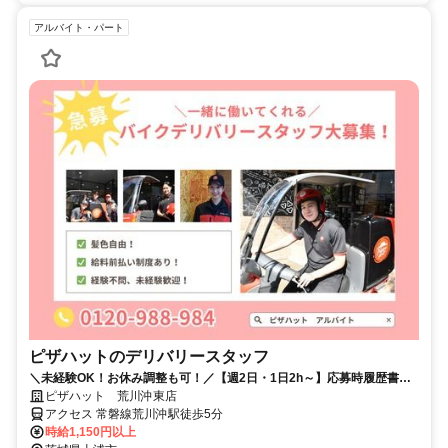
アルバイト・パート
ピザハットのデリバリースタッフ
＼未経験OK！お休み調整も可！／【週2日・1日2h～】応募時履歴書不
要！
ピザハット 荒川沖東店
アクセス 常磐線荒川沖駅徒歩5分
時給1,150円以上