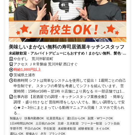
美味しいまかない無料の寿司居酒屋キッチンスタッフ
未経験歓迎・アルバイトデビューにもおすすめ！まかない無料、髪色･髪
型自由、週1日3h～OK
や台ずし 荒川沖駅前町
アクセス ＪＲ常磐線 荒川沖駅 西口すぐ
時給1,080円以上
茨城県土浦市
勤務時間 シフトは簡単なシステムを使用して提出！ 1週間ごとの自己
申告制です。 スタッフの希望を考慮してシフトを組んでいます。 営
業時間：15時or16時～翌1時 ※店舗により異なる ※一部店舗では1...
仕事内容 【居酒屋での調理・キッチンスタッフ業務全般】 ・簡単な
調理 ・盛り付け など 普段料理をしない人でも、難しい調理なしで安
心★ 2～3分にまとまっている動画マニュアル完備！ スマホで見られ
る...
制服あり
扶養内勤務OK
社員登用あり
週1日からOK
副業・WワークOK
1日4時間以内OK
土日祝のみOK
主婦・主夫歓迎
フリーター歓迎
シフト自由
学歴不問
平日のみOK
学生歓迎
未経験者歓迎
経験者歓迎
ネイルOK
週払いOK
研修あり
夕方
ブランクOK