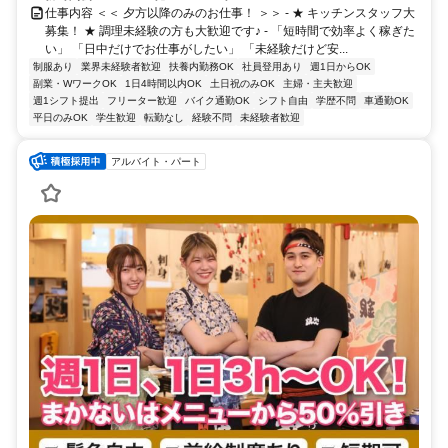
仕事内容 ＜＜ 夕方以降のみのお仕事！ ＞＞ - ★ キッチンスタッフ大
募集！ ★ 調理未経験の方も大歓迎です♪ - 「短時間で効率よく稼ぎた
い」 「日中だけでお仕事がしたい」 「未経験だけど安...
制服あり
業界未経験者歓迎
扶養内勤務OK
社員登用あり
週1日からOK
副業・WワークOK
1日4時間以内OK
土日祝のみOK
主婦・主夫歓迎
週1シフト提出
フリーター歓迎
バイク通勤OK
シフト自由
学歴不問
車通勤OK
平日のみOK
学生歓迎
転勤なし
経験不問
未経験者歓迎
アルバイト・パート