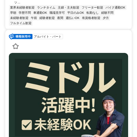
ッ...
業界未経験者歓迎
ランチタイム
主婦・主夫歓迎
フリーター歓迎
バイク通勤OK
早朝
学歴不問
車通勤OK
職場見学可
平日のみOK
転勤なし
経験不問
未経験者歓迎
午前
経験者歓迎
夜間
週払いOK
有資格者歓迎
夕方
フルタイム歓迎
アルバイト・パート