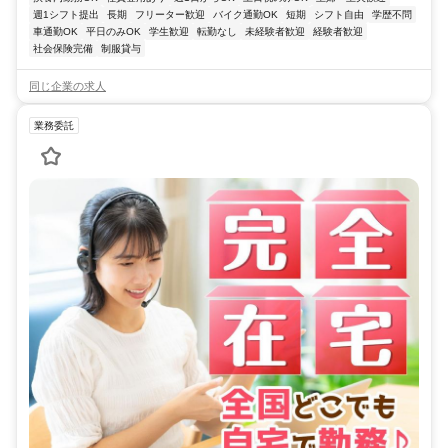
週1シフト提出
長期
フリーター歓迎
バイク通勤OK
短期
シフト自由
学歴不問
車通勤OK
平日のみOK
学生歓迎
転勤なし
未経験者歓迎
経験者歓迎
社会保険完備
制服貸与
同じ企業の求人
業務委託