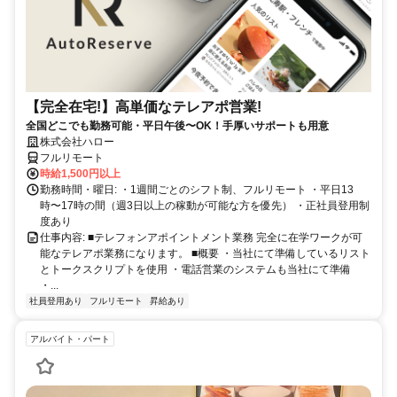
【完全在宅!】高単価なテレアポ営業!
全国どこでも勤務可能・平日午後〜OK！手厚いサポートも用意
株式会社ハロー
フルリモート
時給1,500円以上
勤務時間・曜日: ・1週間ごとのシフト制、フルリモート ・平日13
時〜17時の間（週3日以上の稼動が可能な方を優先） ・正社員登用制
度あり
仕事内容: ■テレフォンアポイントメント業務 完全に在学ワークが可
能なテレアポ業務になります。 ■概要 ・当社にて準備しているリスト
とトークスクリプトを使用 ・電話営業のシステムも当社にて準備
・...
社員登用あり
フルリモート
昇給あり
アルバイト・パート