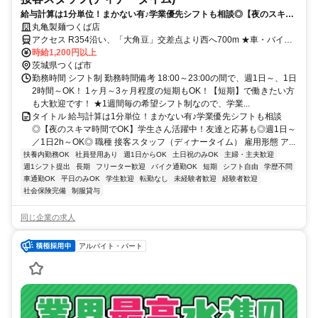
給与計算は1分単位！まかない有♪学業優先シフトも相談◎【夜のスキマ
時間でOK】学生さん活躍中！友達と応募も◎週1日～／1日2h～OK◎
丸亀製麺つくば店
アクセス R354沿い、「大角豆」交差点より西へ700m ★車・バイク
通勤OK！ガソリン代も規定支給！ ★自転車通勤も可！（駐輪場料金
時給1,200円以上
は自己負担、店にある場合は利用可）
茨城県つくば市
勤務時間 シフト制 勤務時間備考 18:00～23:00の間で、週1日～、1日
2時間～OK！ 1ヶ月～3ヶ月程度の短期もOK！【短期】で働きたい方
も大歓迎です！ ★1週間毎の希望シフト制なので、学業...
タイトル 給与計算は1分単位！まかない有♪学業優先シフトも相談
◎【夜のスキマ時間でOK】学生さん活躍中！友達と応募も◎週1日～
／1日2h～OK◎ 職種 接客スタッフ（ディナータイム） 雇用形態 ア...
扶養内勤務OK
社員登用あり
週1日からOK
土日祝のみOK
主婦・主夫歓迎
週1シフト提出
長期
フリーター歓迎
バイク通勤OK
短期
シフト自由
学歴不問
車通勤OK
平日のみOK
学生歓迎
転勤なし
未経験者歓迎
経験者歓迎
社会保険完備
制服貸与
同じ企業の求人
アルバイト・パート