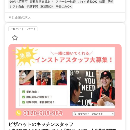
60代も応募可
資格取得支援あり
フリーター歓迎
バイク通勤OK
短期
早朝
シフト自由
学歴不問
車通勤OK
平日のみOK
同じ企業の求人
アルバイト・パート
ピザハットのキッチンスタッフ