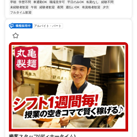
早朝
学歴不問
車通勤OK
職場見学可
平日のみOK
転勤なし
経験不問
未経験者歓迎
午前
経験者歓迎
夜間
週払いOK
有資格者歓迎
夕方
フルタイム歓迎
アルバイト・パート
接客スタッフ(ディナータイム)