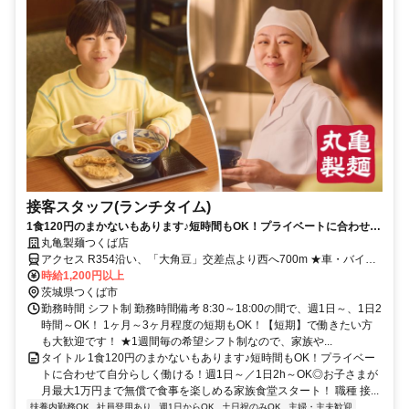
接客スタッフ(ランチタイム)
1食120円のまかないもあります♪短時間もOK！プライベートに合わせて
自分らしく働ける！週1日～／1日2h～OK◎お子さまが月最大1万円まで
丸亀製麺つくば店
無償で食事を楽しめる家族食堂スタート！
アクセス R354沿い、「大角豆」交差点より西へ700m ★車・バイク
通勤OK！ガソリン代も規定支給！ ★自転車通勤も可！（駐輪場料金
時給1,200円以上
は自己負担、店にある場合は利用可）
茨城県つくば市
勤務時間 シフト制 勤務時間備考 8:30～18:00の間で、週1日～、1日2
時間～OK！ 1ヶ月～3ヶ月程度の短期もOK！【短期】で働きたい方
も大歓迎です！ ★1週間毎の希望シフト制なので、家族や...
タイトル 1食120円のまかないもあります♪短時間もOK！プライベー
トに合わせて自分らしく働ける！週1日～／1日2h～OK◎お子さまが
月最大1万円まで無償で食事を楽しめる家族食堂スタート！ 職種 接...
扶養内勤務OK
社員登用あり
週1日からOK
土日祝のみOK
主婦・主夫歓迎