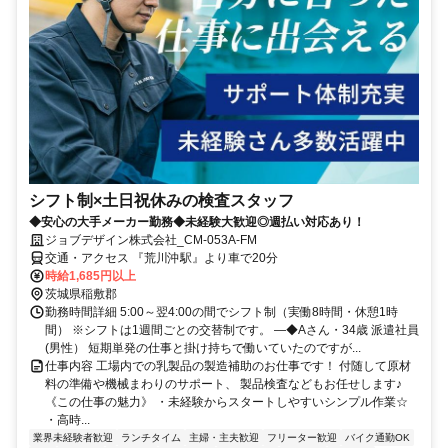
シフト制×土日祝休みの検査スタッフ
◆安心の大手メーカー勤務◆未経験大歓迎◎週払い対応あり！
ジョブデザイン株式会社_CM-053A-FM
交通・アクセス 『荒川沖駅』より車で20分
時給1,685円以上
茨城県稲敷郡
勤務時間詳細 5:00～翌4:00の間でシフト制（実働8時間・休憩1時
間） ※シフトは1週間ごとの交替制です。 ―◆Aさん・34歳 派遣社員
(男性） 短期単発の仕事と掛け持ちで働いていたのですが...
仕事内容 工場内での乳製品の製造補助のお仕事です！ 付随して原材
料の準備や機械まわりのサポート、 製品検査などもお任せします♪
《この仕事の魅力》 ・未経験からスタートしやすいシンプル作業☆
・高時...
業界未経験者歓迎
ランチタイム
主婦・主夫歓迎
フリーター歓迎
バイク通勤OK