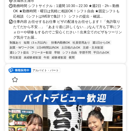
茨城県土浦市
勤務時間 シフトサイクル：1週間 10:30～22:30 ★週2日・2h～勤務
OK ★勤務時間・曜日は気軽に相談OK！シフト自由 ★固定シフトも
応相談 《シフトはWEBで集計！》 シフトの提出・確認...
仕事内容 お任せするお仕事 ピザの配達をお任せします！「免許取り
たてだから不安…」「あまり道に詳しくない…｣なんて方も丁寧にフ
ォローや研修もするのでご安心ください！出来立てのピザをツーリン
グ気分でお届...
制服あり
短期（3ヵ月以内）
扶養内勤務OK
社員登用あり
週1日からOK
副業・WワークOK
1日4時間以内OK
土日祝のみOK
主婦・主夫歓迎
週1シフト提出
フリーター歓迎
早朝
シフト自由
学歴不問
平日のみOK
学生歓迎
未経験者歓迎
午前
経験者歓迎
夜間
アルバイト・パート