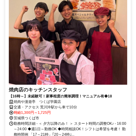
焼肉店のキッチンスタッフ
【16時～】未経験可！家事程度の簡単調理！マニュアル有◆18
焼肉や漫遊亭 つくば学園店
交通・アクセス 荒川沖駅から車で10分
時給1,300円～1,725円
茨城県つくば市
勤務時間詳細 - ＜ 夕方以降のみ！ ＞ スタート時間の調整OK♪ - 16:00
～24:00 ◆週1日～勤務OK ◆時間相談OK！シフトは希望を考慮！ 勤
務時間例 「17～21時」｢20～24時｣...