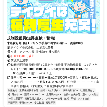
規制設置員(道路点検・警備)
未経験も高日給★ドリンク手当200円/回♪週3～、副業OK◎
テイケイ株式会社 土浦支社[24]
交通・アクセス 荒川沖駅から徒歩圏内
日給13,500円以上
茨城県土浦市
勤務時間詳細 実働時間：1日あたり8時間 平均勤務日数：1ヶ月あた
り4日 〜 20日 ■■日勤■■8:00～17:00(実働8h) ■■夜勤■■20:00～
5:00(実働8h) ＊週1日～OK ＊土...
仕事内容 ━─━─━＊日勤▶日給1万1500円 ⭐高収入 ＊夜勤▶日給1
万3500円 ━─━─━＊月収▶33万7500円～可/夜勤 ━─━─━ ＊丁寧
研修3日間あり ⭐未経験可＊昼食無料&夕食手当3...
制服あり
業界未経験者歓迎
短期（3ヵ月以内）
扶養内勤務OK
社員登用あり
週1日からOK
副業・WワークOK
土日祝のみOK
主婦・主夫歓迎
週1シフト提出
60代も応募可
資格取得支援あり
フリーター歓迎
短期
早朝
シフト自由
学歴不問
平日のみOK
学生歓迎
経験不問