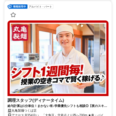
アルバイト・パート
調理スタッフ(ディナータイム)
給与計算は1分単位！まかない有♪学業優先シフトも相談◎【夜のスキマ
時間でOK】学生さん活躍中！友達と応募も◎週1日～／1日2h～OK◎
丸亀製麺つくば店
アクセス R354沿い、「大角豆」交差点より西へ700m ★車・バイク