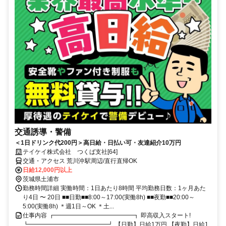
交通誘導・警備
＜1日ドリンク代200円＞高日給・日払い可・友達紹介10万円
テイケイ株式会社 つくば支社[64]
交通・アクセス 荒川沖駅周辺/直行直帰OK
日給12,000円以上
茨城県土浦市
勤務時間詳細 実働時間：1日あたり8時間 平均勤務日数：1ヶ月あた
り4日 〜 20日 ■■日勤■■8:00～17:00(実働8h) ■■夜勤■■20:00～
5:00(実働8h) ＊週1日～OK ＊土...
仕事内容 ┏━━━━━━━━━━━━━┓ 即高収入スタート!
┗━━━━━━━━━━━━━┛ 【日勤】日給1万円 【夜勤】日給1