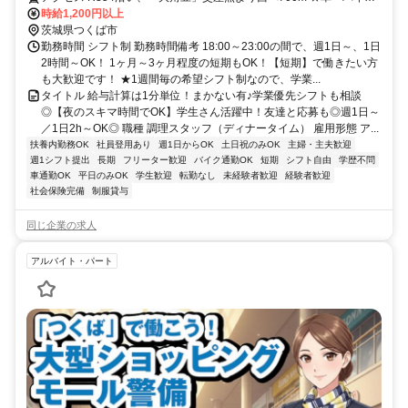
通勤OK！ガソリン代も規定支給！ ★自転車通勤も可！（駐輪場料金
時給1,200円以上
は自己負担、店にある場合は利用可）
茨城県つくば市
勤務時間 シフト制 勤務時間備考 18:00～23:00の間で、週1日～、1日
2時間～OK！ 1ヶ月～3ヶ月程度の短期もOK！【短期】で働きたい方
も大歓迎です！ ★1週間毎の希望シフト制なので、学業...
タイトル 給与計算は1分単位！まかない有♪学業優先シフトも相談
◎【夜のスキマ時間でOK】学生さん活躍中！友達と応募も◎週1日～
／1日2h～OK◎ 職種 調理スタッフ（ディナータイム） 雇用形態 ア...
扶養内勤務OK
社員登用あり
週1日からOK
土日祝のみOK
主婦・主夫歓迎
週1シフト提出
長期
フリーター歓迎
バイク通勤OK
短期
シフト自由
学歴不問
車通勤OK
平日のみOK
学生歓迎
転勤なし
未経験者歓迎
経験者歓迎
社会保険完備
制服貸与
同じ企業の求人
アルバイト・パート