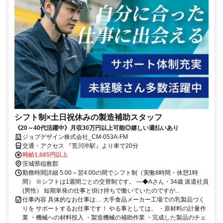
シフト制×土日祝休みの製造補助スタッフ
《20～40代活躍中》月収30万円以上可能◎嬉しい週払いあり
ジョブデザイン株式会社_CM-053A-FM
交通・アクセス 『荒川沖駅』より車で20分
時給1,685円以上
茨城県稲敷郡
勤務時間詳細 5:00～翌4:00の間でシフト制（実働8時間・休憩1時
間） ※シフトは1週間ごとの交替制です。 ―◆Aさん・34歳 派遣社員
(男性） 短期単発の仕事と掛け持ちで働いていたのですが...
仕事内容 具体的なお仕事は… 大手食品メーカー工場での乳製品づく
りを サポートするお仕事です！ やる事としては、 ・原材料の計量作
業 ・機械への材料投入 ・製造機械の補助作業 ・完成した製品のチェ