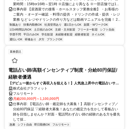
業時間：15時or16時～翌1時 ※店舗により異なる ※一部店舗では1...
仕事内容 【居酒屋での接客・ホールスタッフ業務全般】 ・お客様の
ご案内 ・オーダー確認 ・料理の提供 ・ドリンクの作成・提供 ・レジ
業務 など レジやドリンクの作り方などは動画マニュアルを完備！ 2...
制服あり
扶養内勤務OK
社員登用あり
週1日からOK
副業・WワークOK
1日4時間以内OK
土日祝のみOK
主婦・主夫歓迎
フリーター歓迎
シフト自由
学歴不問
平日のみOK
学生歓迎
未経験者歓迎
経験者歓迎
ネイルOK
週払いOK
研修あり
夕方
ブランクOK
業務委託
電話占い師/高額インセンティブ制度・分給80円保証/
経験者優遇
【デビュー後からすぐ高収入を狙える！】人気急上昇中の電話占いサイ
トで占いのお仕事
株式会社グラフィット
フルリモート
月給200,000円～1,100,000円
仕事内容: 【電話占い師・鑑定師を大募集！】高額インセンティブ／
分給80円保証 ▽経験者大募集！あなたの鑑定力を生かして看板占い
師を目指しませんか？対面・電話問わず占い師の経験のある方を優先
して採...
急募
シフト自由
即日勤務OK
フルリモート