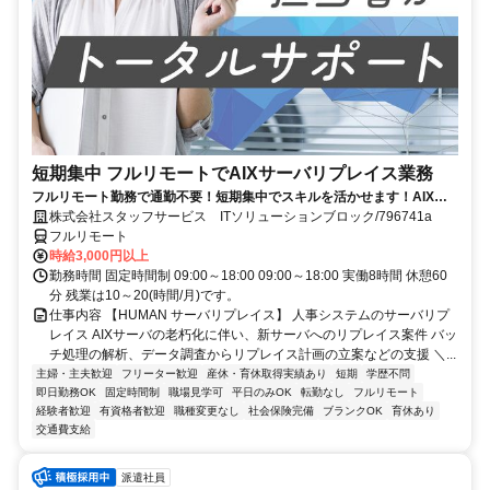
短期集中 フルリモートでAIXサーバリプレイス業務
フルリモート勤務で通勤不要！短期集中でスキルを活かせます！AIXの
経験を積むチャンス！
株式会社スタッフサービス ITソリューションブロック/796741a
フルリモート
時給3,000円以上
勤務時間 固定時間制 09:00～18:00 09:00～18:00 実働8時間 休憩60
分 残業は10～20(時間/月)です。
仕事内容 【HUMAN サーバリプレイス】 人事システムのサーバリプ
レイス AIXサーバの老朽化に伴い、新サーバへのリプレイス案件 バッ
チ処理の解析、データ調査からリプレイス計画の立案などの支援 ＼...
主婦・主夫歓迎
フリーター歓迎
産休・育休取得実績あり
短期
学歴不問
即日勤務OK
固定時間制
職場見学可
平日のみOK
転勤なし
フルリモート
経験者歓迎
有資格者歓迎
職種変更なし
社会保険完備
ブランクOK
育休あり
交通費支給
派遣社員