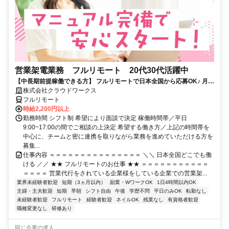
営業架電業務 フルリモート 20代30代活躍中
【中長期前提稼働できる方】 フルリモートで日本全国から応募OK♪ 月稼
働40時間で安定収入！
株式会社クラウドワークス
フルリモート
時給2,200円以上
勤務時間 シフト制 希望により面談で決定 稼働時間帯／平日
9:00~17:00の間でご相談の上決定 希望する働き方／上記の時間帯を
中心に、チームと密に連携を取りながら業務を進めていただける方を
募集...
仕事内容 ＝＝＝＝＝＝＝＝＝＝＝＝＝＝＝ ＼＼ 日本全国どこでも働
ける ／／ ★★ フルリモートのお仕事 ★★ ＝＝＝＝＝＝＝＝＝＝＝
＝＝＝＝ 営業代行をされている企業様をしている企業での営業架...
業界未経験者歓迎
短期（3ヵ月以内）
副業・WワークOK
1日4時間以内OK
主婦・主夫歓迎
短期
早朝
シフト自由
午後
学歴不問
平日のみOK
転勤なし
未経験者歓迎
フルリモート
経験者歓迎
ネイルOK
残業なし
有資格者歓迎
職種変更なし
研修あり
同じ企業の求人