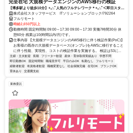
完全在宅 大規模データエンジンのAWS移行の検証
【博多駅より徒歩10分】+｡:.ﾟ人気のフルテレワーク＊+｡:.ﾟ＜即日スター
トのお仕事です！＞ご応募お待ちしております！！
株式会社スタッフサービス ITソリューションブロック/792264
フルリモート
時給2,650円以上
勤務時間 固定時間制 09:00～17:30 09:00～17:30 実働7時間30分 休
憩60分 残業は10(時間以内/月)です。
仕事内容 【大規模データエンジンのAWS移行に伴う検証作業(PoC)】
お客様の既存の大規模データベース(オンプレ)をAWSに移行すること
に伴う性能、実現性、コストの検証作業を実施する。 検証はS3に...
主婦・主夫歓迎
長期
フリーター歓迎
産休・育休取得実績あり
学歴不問
即日勤務OK
固定時間制
職場見学可
平日のみOK
転勤なし
フルリモート
経験者歓迎
有資格者歓迎
職種変更なし
社会保険完備
在宅OK
ブランクOK
育休あり
交通費支給
業務委託