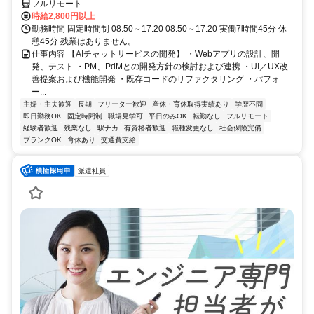
われる環境です☆
フルリモート
時給2,800円以上
勤務時間 固定時間制 08:50～17:20 08:50～17:20 実働7時間45分 休
憩45分 残業はありません。
仕事内容 【AIチャットサービスの開発】 ・Webアプリの設計、開
発、テスト ・PM、PdMとの開発方針の検討および連携 ・UI／UX改
善提案および機能開発 ・既存コードのリファクタリング ・パフォ
ー...
主婦・主夫歓迎
長期
フリーター歓迎
産休・育休取得実績あり
学歴不問
即日勤務OK
固定時間制
職場見学可
平日のみOK
転勤なし
フルリモート
経験者歓迎
残業なし
駅ナカ
有資格者歓迎
職種変更なし
社会保険完備
ブランクOK
育休あり
交通費支給
派遣社員