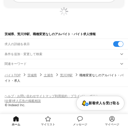
茨城県、荒川沖駅、職種変更なしのアルバイト・バイト求人情報
求人の詳細を表示
条件を追加・変更して検索
市区町村を追加・変更
関連キーワード
完全在宅ワーク 全国
シール貼り 在宅
現在地周辺
ガチャガチャ
犬カフェ
茨城県
駅を追加・変更
バイトTOP
茨城県
土浦市
荒川沖駅
職種変更なしのアルバイト・バ
茨城県
すべて
イト・求人
水戸市
日立市
土浦市
古河市
石岡市
結城市
龍ケ崎市
下妻市
常総市
常陸太田市
職種を追加・変更
JR常磐線(取手～いわき)
高萩市
北茨城市
笠間市
取手市
牛久市
つくば市
ひたちなか市
鹿嶋市
潮来市
取手駅
藤代駅
龍ケ崎市駅
牛久駅
ひたち野うしく駅
荒川沖駅
土浦駅
神立駅
高浜駅
飲食・フードサービス
守谷市
常陸大宮市
那珂市
筑西市
坂東市
稲敷市
かすみがうら市
桜川市
神栖市
特徴を追加・変更
石岡駅
羽鳥駅
岩間駅
友部駅
内原駅
赤塚駅
偕楽園駅
水戸駅
勝田駅
佐和駅
東海駅
飲食・フードサービス
行方市
鉾田市
つくばみらい市
すべて
小美玉市
東茨城郡
那珂郡
久慈郡
稲敷郡
結城郡
ヘルプ・お問い合わせ
サイトマップ
利用規約・プライバシーポリシー
大甕駅
常陸多賀駅
日立駅
小木津駅
十王駅
高萩駅
南中郷駅
磯原駅
大津港駅
ホールスタッフ
キッチンスタッフ
皿洗い・洗い場
精肉・鮮魚加工
給食調理
人気
猿島郡
北相馬郡
[企業]求人広告の掲載相談
雇用形態を追加・変更
新着求人を受け取る
パン屋（ベーカリー）
フードカウンター販売員
バー（BAR）・バーテンダー
日払いOK
高校生歓迎
学生歓迎
深夜の仕事
髪型・髪色自由
ひげOK
ネイルOK
宇都宮線
飲食店補助（開店・閉店準備）
飲食店（店長・マネージャー）
ピアスOK
アルバイト・パート
履歴書不要
オープニングスタッフ
留学生・外国人活躍中
古河駅
都道府県を変更
営業・販売
勤務期間
正社員
JR常磐線(上野～取手)
営業・販売
すべて
短期
契約社員
単発・1日OK
長期
期間限定（春夏冬休み等）
取手駅
営業
テレフォンアポインター（テレアポ）
ルートセールス
コンビニ
シフト
派遣社員
ホーム
マイリスト
メッセージ
マイページ
フードカウンター販売員
アパレル
家電量販店・携帯販売（携帯ショップ）