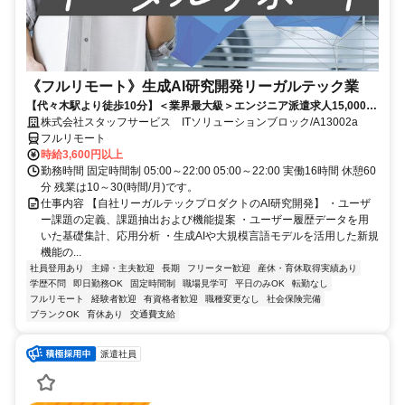
《フルリモート》生成AI研究開発リーガルテック業
【代々木駅より徒歩10分】＜業界最大級＞エンジニア派遣求人15,000件
以上◎ 来社不要のカンタン登録→最短2日で就業可能！！
株式会社スタッフサービス ITソリューションブロック/A13002a
フルリモート
時給3,600円以上
勤務時間 固定時間制 05:00～22:00 05:00～22:00 実働16時間 休憩60
分 残業は10～30(時間/月)です。
仕事内容 【自社リーガルテックプロダクトのAI研究開発】 ・ユーザ
ー課題の定義、課題抽出および機能提案 ・ユーザー履歴データを用
いた基礎集計、応用分析 ・生成AIや大規模言語モデルを活用した新規
機能の...
社員登用あり
主婦・主夫歓迎
長期
フリーター歓迎
産休・育休取得実績あり
学歴不問
即日勤務OK
固定時間制
職場見学可
平日のみOK
転勤なし
フルリモート
経験者歓迎
有資格者歓迎
職種変更なし
社会保険完備
ブランクOK
育休あり
交通費支給
派遣社員