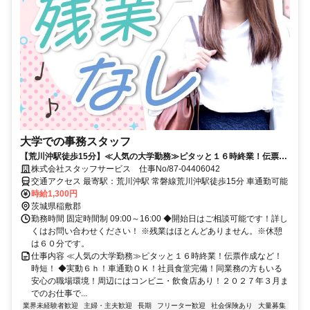
大学での事務スタッフ
【荒川沖駅徒歩15分】≪人気の大学勤務≫ピタッと１６時終業！伝票作
成など！時短！
株式会社スタッフサービス 仕事No/87-04406042
交通アクセス 最寄駅：荒川沖駅 常磐線荒川沖駅徒歩15分 車通勤可能
時給1,300円
茨城県稲敷郡
勤務時間 固定時間制 09:00～16:00 ◆開始日はご相談可能です！詳し
くはお問い合わせください！ ※残業はほとんどありません。※休憩
は６０分です。
仕事内容 ≪人気の大学勤務≫ピタッと１６時終業！伝票作成など！
時短！ ◆実動６ｈ！車通勤ＯＫ！社員食堂完備！同業務の方もいる
安心の職場環境！周辺にはコンビニ・飲食店あり！２０２７年３月ま
でのお仕事で...
業界未経験者歓迎
主婦・主夫歓迎
長期
フリーター歓迎
社会保険あり
大量募集