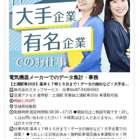
電気機器メーカーでのデータ集計・事務
【土浦駅車20分】基本１７時１５分まで！データの抽出など！大手企業
での就業！
株式会社スタッフサービス 仕事No/87-04384563
交通アクセス 最寄駅：土浦駅 常磐線土浦駅車20分 車通勤可能
時給1,350円
茨城県稲敷郡
勤務時間 固定時間制 08:30～17:15 ◆開始日はご相談可能です！詳し
くはお問い合わせください！ ※残業はほとんどありません。※休憩
は計６０分です。
仕事内容 基本１７時１５分まで！データの抽出など！大手企業での
就業！ ◆うれしい土日祝お休み！無料駐車場完備＆車通勤ＯＫ！同