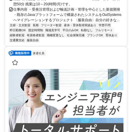
憩50分 残業は10～20(時間/月)です。
仕事内容 ・受発注管理および輸送計画・管理を中心とした新規開発
・既存のJavaプラットフォームで構築されたシステムをOutSystems
へマイグレーションするプロジェクト 〈服装自由〉自分の好きな...
主婦・主夫歓迎
長期
フリーター歓迎
産休・育休取得実績あり
学歴不問
即日勤務OK
固定時間制
職場見学可
平日のみOK
転勤なし
フルリモート
経験者歓迎
有資格者歓迎
職種変更なし
社会保険完備
ブランクOK
育休あり
交通費支給
服装自由
派遣社員