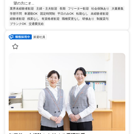
望の方にオ...
業界未経験者歓迎
主婦・主夫歓迎
長期
フリーター歓迎
社会保険あり
大量募集
学歴不問
車通勤OK
固定時間制
平日のみOK
転勤なし
未経験者歓迎
経験者歓迎
残業なし
有資格者歓迎
職種変更なし
研修あり
制服貸与
ブランクOK
交通費支給
派遣社員