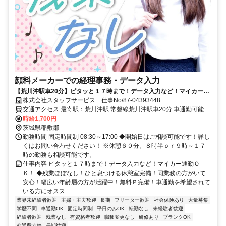
顔料メーカーでの経理事務・データ入力
【荒川沖駅車20分】ピタッと１７時まで！データ入力など！マイカー通
勤ＯＫ！ 直接雇用実績あり！
株式会社スタッフサービス 仕事No/87-04393448
交通アクセス 最寄駅：荒川沖駅 常磐線荒川沖駅車20分 車通勤可能
時給1,700円
茨城県稲敷郡
勤務時間 固定時間制 08:30～17:00 ◆開始日はご相談可能です！詳し
くはお問い合わせください！ ※休憩６０分。８時半ｏｒ９時～１７
時の勤務も相談可能です。
仕事内容 ピタッと１７時まで！データ入力など！マイカー通勤Ｏ
Ｋ！ ◆残業ほぼなし！ひと息つける休憩室完備！同業務の方がいて
安心！幅広い年齢層の方が活躍中！無料Ｐ完備！車通勤を希望されて
いる方にオスス...
業界未経験者歓迎
主婦・主夫歓迎
長期
フリーター歓迎
社会保険あり
大量募集
学歴不問
車通勤OK
固定時間制
平日のみOK
転勤なし
未経験者歓迎
経験者歓迎
残業なし
有資格者歓迎
職種変更なし
研修あり
ブランクOK
交通費支給
長期歓迎