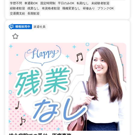
学歴不問
車通勤OK
固定時間制
平日のみOK
転勤なし
未経験者歓迎
経験者歓迎
残業なし
有資格者歓迎
職種変更なし
研修あり
ブランクOK
交通費支給
長期歓迎
派遣社員