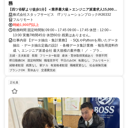
務
【四ツ谷駅より徒歩1分】＜業界最大級＞エンジニア派遣求人15,000件
以上◎ 来社不要のカンタン登録→最短2日で就業可能！！
株式会社スタッフサービス ITソリューションブロック/A36332
フルリモート
時給1,900円以上
勤務時間 固定時間制 09:00～17:45 09:00～17:45 休憩：12:00～
13:00 実働7時間45分 休憩60分 残業はありません。
仕事内容 【データ抽出・集計業務】 ・SQLやPythonを用いたデータ
抽出 ・データ抽出定義の設計 ・各種データ集計業務 ・報告用資料作
成 ＼ エンジニア派遣会社 最大規模の案件数！ ／ ・ブラ...
主婦・主夫歓迎
長期
フリーター歓迎
産休・育休取得実績あり
学歴不問
即日勤務OK
固定時間制
職場見学可
平日のみOK
転勤なし
フルリモート
経験者歓迎
残業なし
駅ナカ
有資格者歓迎
職種変更なし
社会保険完備
ブランクOK
育休あり
交通費支給
正社員