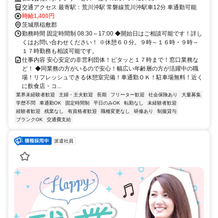
交通アクセス 最寄駅：荒川沖駅 常磐線荒川沖駅車12分 車通勤可能
時給1,400円
茨城県稲敷郡
勤務時間 固定時間制 08:30～17:00 ◆開始日はご相談可能です！詳し
くはお問い合わせください！ ※休憩６０分。９時～１６時・９時～
１７時勤務も相談可能です。
仕事内容 安心安定の非営利団体！ピタッと１７時まで！窓口業務な
ど！ ◆同業務の方がいるので安心！幅広い年齢層の方が活躍中の職
場！リフレッシュできる休憩室完備！車通勤ＯＫ！駐車場無料！近く
に飲食店・コ...
業界未経験者歓迎
主婦・主夫歓迎
長期
フリーター歓迎
社会保険あり
大量募集
学歴不問
車通勤OK
固定時間制
平日のみOK
転勤なし
未経験者歓迎
経験者歓迎
残業なし
有資格者歓迎
職種変更なし
研修あり
制服貸与
ブランクOK
交通費支給
派遣社員