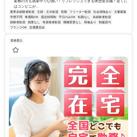
業務の方も就業中で心強い！リフレッシュできる休憩室完備！近くに
はコンビニが...
業界未経験者歓迎
主婦・主夫歓迎
長期
フリーター歓迎
社会保険あり
大量募集
学歴不問
車通勤OK
固定時間制
平日のみOK
転勤なし
未経験者歓迎
経験者歓迎
残業なし
有資格者歓迎
職種変更なし
研修あり
制服貸与
ブランクOK
交通費支給
業務委託