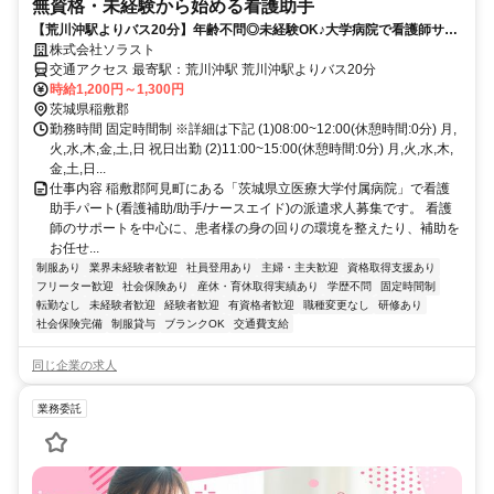
無資格・未経験から始める看護助手
【荒川沖駅よりバス20分】年齢不問◎未経験OK♪大学病院で看護師サポ
ート募集★選べるシフト
株式会社ソラスト
交通アクセス 最寄駅：荒川沖駅 荒川沖駅よりバス20分
時給1,200円～1,300円
茨城県稲敷郡
勤務時間 固定時間制 ※詳細は下記 (1)08:00~12:00(休憩時間:0分) 月,
火,水,木,金,土,日 祝日出勤 (2)11:00~15:00(休憩時間:0分) 月,火,水,木,
金,土,日...
仕事内容 稲敷郡阿見町にある「茨城県立医療大学付属病院」で看護
助手パート(看護補助/助手/ナースエイド)の派遣求人募集です。 看護
師のサポートを中心に、患者様の身の回りの環境を整えたり、補助を
お任せ...
制服あり
業界未経験者歓迎
社員登用あり
主婦・主夫歓迎
資格取得支援あり
フリーター歓迎
社会保険あり
産休・育休取得実績あり
学歴不問
固定時間制
転勤なし
未経験者歓迎
経験者歓迎
有資格者歓迎
職種変更なし
研修あり
社会保険完備
制服貸与
ブランクOK
交通費支給
同じ企業の求人
業務委託