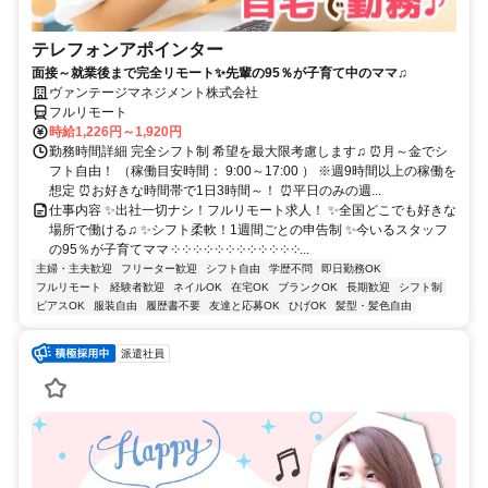
テレフォンアポインター
面接～就業後まで完全リモート✨先輩の95％が子育て中のママ♫
ヴァンテージマネジメント株式会社
フルリモート
時給1,226円～1,920円
勤務時間詳細 完全シフト制 希望を最大限考慮します♫ ⏰月～金でシ
フト自由！ （稼働目安時間： 9:00～17:00 ） ※週9時間以上の稼働を
想定 ⏰お好きな時間帯で1日3時間～！ ⏰平日のみの週...
仕事内容 ✨出社一切ナシ！フルリモート求人！ ✨全国どこでも好きな
場所で働ける♫ ✨シフト柔軟！1週間ごとの申告制 ✨今いるスタッフ
の95％が子育てママ ༶ ༶ ༶ ༶ ༶ ༶ ༶ ༶ ༶ ༶ ༶ ༶...
主婦・主夫歓迎
フリーター歓迎
シフト自由
学歴不問
即日勤務OK
フルリモート
経験者歓迎
ネイルOK
在宅OK
ブランクOK
長期歓迎
シフト制
ピアスOK
服装自由
履歴書不要
友達と応募OK
ひげOK
髪型・髪色自由
派遣社員