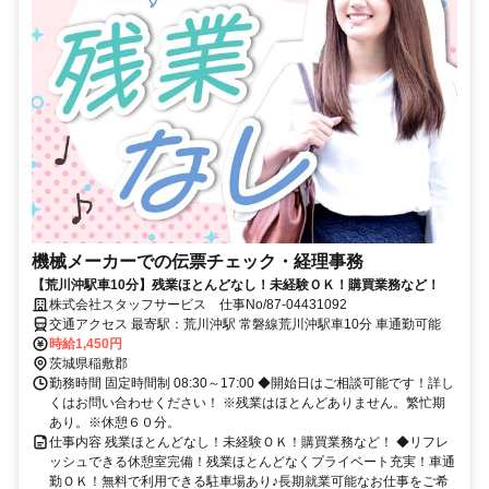
機械メーカーでの伝票チェック・経理事務
【荒川沖駅車10分】残業ほとんどなし！未経験ＯＫ！購買業務など！
株式会社スタッフサービス 仕事No/87-04431092
交通アクセス 最寄駅：荒川沖駅 常磐線荒川沖駅車10分 車通勤可能
時給1,450円
茨城県稲敷郡
勤務時間 固定時間制 08:30～17:00 ◆開始日はご相談可能です！詳し
くはお問い合わせください！ ※残業はほとんどありません。繁忙期
あり。※休憩６０分。
仕事内容 残業ほとんどなし！未経験ＯＫ！購買業務など！ ◆リフレ
ッシュできる休憩室完備！残業ほとんどなくプライベート充実！車通
勤ＯＫ！無料で利用できる駐車場あり♪長期就業可能なお仕事をご希