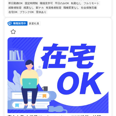
即日勤務OK
固定時間制
職場見学可
平日のみOK
転勤なし
フルリモート
経験者歓迎
残業なし
駅ナカ
有資格者歓迎
職種変更なし
社会保険完備
在宅OK
ブランクOK
育休あり
派遣社員