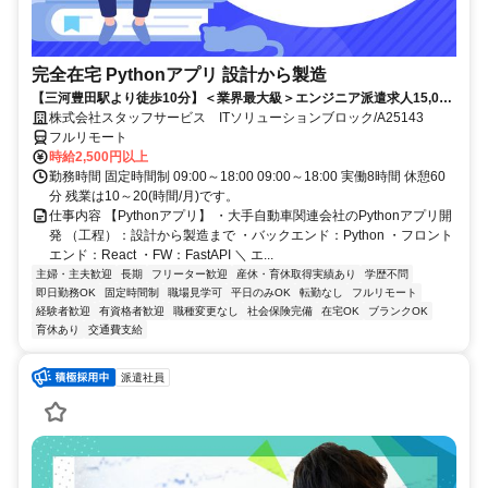
完全在宅 Pythonアプリ 設計から製造
【三河豊田駅より徒歩10分】＜業界最大級＞エンジニア派遣求人15,000
件以上◎ 来社不要のカンタン登録→最短2日で就業可能！！
株式会社スタッフサービス ITソリューションブロック/A25143
フルリモート
時給2,500円以上
勤務時間 固定時間制 09:00～18:00 09:00～18:00 実働8時間 休憩60
分 残業は10～20(時間/月)です。
仕事内容 【Pythonアプリ】 ・大手自動車関連会社のPythonアプリ開
発 （工程）：設計から製造まで ・バックエンド：Python ・フロント
エンド：React ・FW：FastAPI ＼ エ...
主婦・主夫歓迎
長期
フリーター歓迎
産休・育休取得実績あり
学歴不問
即日勤務OK
固定時間制
職場見学可
平日のみOK
転勤なし
フルリモート
経験者歓迎
有資格者歓迎
職種変更なし
社会保険完備
在宅OK
ブランクOK
育休あり
交通費支給
派遣社員