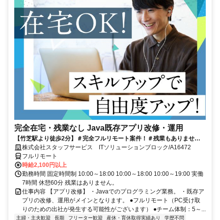
完全在宅・残業なし Java既存アプリ改修・運用
【竹芝駅より徒歩2分】＃完全フルリモート案件！＃残業もありませ
ん！＃Java経験を活かして働くチャンス★
株式会社スタッフサービス ITソリューションブロック/A16472
フルリモート
時給2,100円以上
勤務時間 固定時間制 10:00～18:00 10:00～18:00 10:00～19:00 実働
7時間 休憩60分 残業はありません。
仕事内容 【アプリ改修】 ・Javaでのプログラミング業務。 ・既存ア
プリの改修、運用がメインとなります。 ●フルリモート（PC受け取
りのための出社が発生する可能性がございます） ●チーム体制：5～...
主婦・主夫歓迎
長期
フリーター歓迎
産休・育休取得実績あり
学歴不問