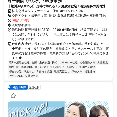
総合病院での受付・医療事務
【荒川沖駅車15分】定時で帰れる！未経験者歓迎！各診療科の受付対応
など！
株式会社スタッフサービス 仕事No/87-04424989
交通アクセス 最寄駅：荒川沖駅 常磐線荒川沖駅車15分 車通勤可能
時給1,350円
茨城県稲敷郡
勤務時間 固定時間制 08:30～13:00 ◆開始日はご相談可能です！詳し
くはお問い合わせください！ ※土曜日は８時半～１２時半（休憩な
し）の勤務です。
仕事内容 定時で帰れる！未経験者歓迎！各診療科の受付対応など！
◆実働４～４．５時間の勤務！社員食堂・ランチスペースを完備！育
児中の方も活躍中の職場！同業務の方もいるので安心して就業できま
す！ ◆ ...
業界未経験者歓迎
主婦・主夫歓迎
長期
フリーター歓迎
社会保険あり
大量募集
学歴不問
車通勤OK
固定時間制
平日のみOK
転勤なし
未経験者歓迎
経験者歓迎
残業なし
有資格者歓迎
職種変更なし
研修あり
制服貸与
ブランクOK
交通費支給
派遣社員