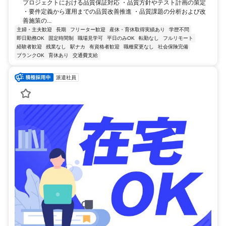
プロジェクトにおける品質保証対応 ・品質方針やテスト計画の策定
・要件定義から運用までの品質改善推進 ・品質課題の分析および改
善施策の...
主婦・主夫歓迎
長期
フリーター歓迎
産休・育休取得実績あり
学歴不問
即日勤務OK
固定時間制
職場見学可
平日のみOK
転勤なし
フルリモート
経験者歓迎
残業なし
駅ナカ
有資格者歓迎
職種変更なし
社会保険完備
ブランクOK
育休あり
交通費支給
派遣社員