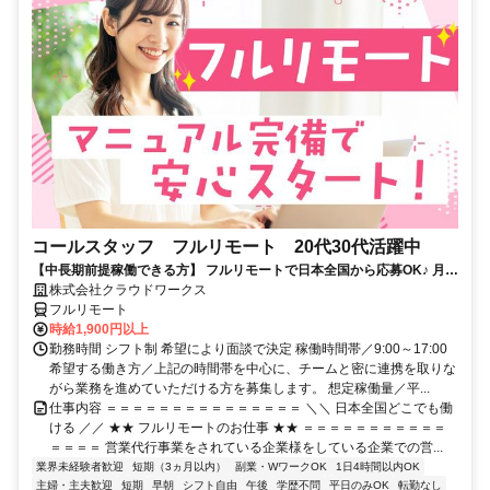
コールスタッフ フルリモート 20代30代活躍中
【中長期前提稼働できる方】 フルリモートで日本全国から応募OK♪ 月稼
働80時間で安定収入！
株式会社クラウドワークス
フルリモート
時給1,900円以上
勤務時間 シフト制 希望により面談で決定 稼働時間帯／9:00～17:00
希望する働き方／上記の時間帯を中心に、チームと密に連携を取りな
がら業務を進めていただける方を募集します。 想定稼働量／平...
仕事内容 ＝＝＝＝＝＝＝＝＝＝＝＝＝＝＝ ＼＼ 日本全国どこでも働
ける ／／ ★★ フルリモートのお仕事 ★★ ＝＝＝＝＝＝＝＝＝＝＝
＝＝＝＝ 営業代行事業をされている企業様をしている企業での営...
業界未経験者歓迎
短期（3ヵ月以内）
副業・WワークOK
1日4時間以内OK
主婦・主夫歓迎
短期
早朝
シフト自由
午後
学歴不問
平日のみOK
転勤なし