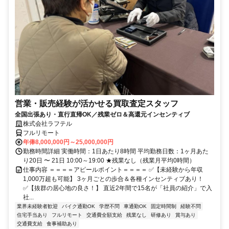
営業・販売経験が活かせる買取査定スタッフ
全国出張あり・直行直帰OK／残業ゼロ＆高還元インセンティブ
株式会社ラフテル
フルリモート
年俸8,000,000円～25,000,000円
勤務時間詳細 実働時間：1日あたり8時間 平均勤務日数：1ヶ月あた
り20日 〜 21日 10:00～19:00 ★残業なし（残業月平均0時間）
仕事内容 ＝＝＝＝アピールポイント＝＝＝＝ ✅【未経験から年収
1,000万超も可能】 3ヶ月ごとの歩合＆各種インセンティブあり！
✅【抜群の居心地の良さ！】 直近2年間で15名が「社員の紹介」で入
社...
業界未経験者歓迎
バイク通勤OK
学歴不問
車通勤OK
固定時間制
経験不問
住宅手当あり
フルリモート
交通費全額支給
残業なし
研修あり
賞与あり
交通費支給
食事補助あり