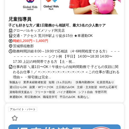
児童指導員
子ども好きな方／週1日勤務から相談可、最大3名の少人数ケア
グローバルキッズメソッド阿見店
交通・アクセス 荒川沖駅より徒歩15分 ★車通勤OK
時給1,200円～1,400円
茨城県稲敷郡
勤務時間詳細 8:00～19:00で応相談 （4~6時間程度できる方） －－－
－－－－－－－－－－ シフト例 【平日】 14:00〜18:30 14:00〜
17:30 上記の時間帯できる方 【土・祝...
仕事内容 ＼週1日〜OK！午後からの短時間勤務で 子どもの笑顔に関
わるお仕事！／ +:-:+:-:+:-:+:-:+:-:+:-:+:-:+:-:+:-:+ ＜この仕事が選ばれる
理由＞ ・帰宅後は完全...
制服あり
業界未経験者歓迎
短期（3ヵ月以内）
扶養内勤務OK
社員登用あり
週1日からOK
副業・WワークOK
土日祝のみOK
主婦・主夫歓迎
60代も応募可
資格取得支援あり
フリーター歓迎
バイク通勤OK
シフト自由
学歴不問
車通勤OK
即日勤務OK
職場見学可
平日のみOK
転勤なし
アルバイト・パート