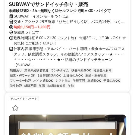
SUBWAYでサンドイッチ作り・販売
未経験◎週2・3h～無理なく◎セルフレジで楽々♪車・バイク可
SUBWAY イオンモールつくば店
交通・アクセス JR常磐線「ひたち野うしく駅」バス約14分、つくば
エクスプレス「つくば駅」バス約20分、JR常磐線「荒川沖駅」バス
時給1,150円～1,200円
約12分 ★車・バイク通勤OK★
茨城県つくば市
勤務時間詳細 8:00～21:30（シフト制） ☆週2日～、1日3h～OK！ ☆
お気軽にご相談ください！
仕事内容 雇用形態：アルバイト・パート 職種：飲食ホール/フロアス
タッフ、飲食調理スタッフ、その他販売/フロアスタッフ ‥★‥・‥
＊‥・‥☆‥・‥＊‥・‥★‥ 話題のサンドイッチチェーン
【SUBWA...
制服あり
業界未経験者歓迎
ランチタイム
扶養内勤務OK
社員登用あり
副業・WワークOK
1日4時間以内OK
土日祝のみOK
主婦・主夫歓迎
フリーター歓迎
バイク通勤OK
シフト自由
学歴不問
車通勤OK
平日のみOK
学生歓迎
経験不問
英語
未経験者歓迎
午前
アルバイト・パート