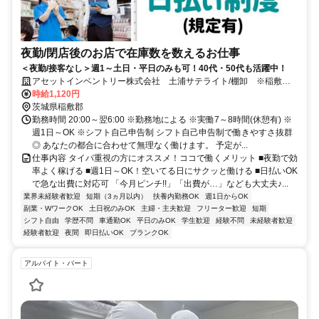
夜勤/閉店後のお店で在庫数を数えるお仕事
＜夜勤/接客なし＞週1～土日・平日のみも可！40代・50代も活躍中！
アセットインベントリー株式会社 土浦サテライト/棚卸 ※稲敷郡
阿見町エリア管轄
時給1,120円
茨城県稲敷郡
勤務時間 20:00～翌6:00 ※勤務地による ※実働7～8時間(休憩有) ※
週1日～OK ※シフト自己申告制 シフト自己申告制で働きやすさ抜群
◎ あなたの都合に合わせて無理なく働けます。 予定が...
仕事内容 タイパ重視の方にオススメ！ココで働くメリット ■夜勤で効
率よく稼げる ■週1日～OK！空いてる日にサクッと働ける ■日払いOK
で急な出費に対応可 「今月ピンチ!!」「出費が…」なども大丈夫♪...
業界未経験者歓迎
短期（3ヵ月以内）
扶養内勤務OK
週1日からOK
副業・WワークOK
土日祝のみOK
主婦・主夫歓迎
フリーター歓迎
短期
シフト自由
学歴不問
車通勤OK
平日のみOK
学生歓迎
経験不問
未経験者歓迎
経験者歓迎
夜間
即日払いOK
ブランクOK
アルバイト・パート