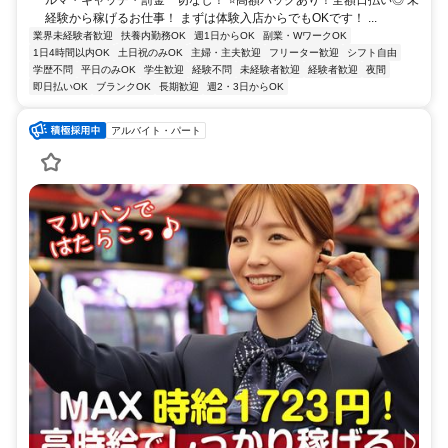
ルマ・キャッチ・罰金一切なし！ ⭐高額バックあり！全額日払い◎ 未
経験から稼げるお仕事！ まずは体験入店からでもOKです！ ...
業界未経験者歓迎
扶養内勤務OK
週1日からOK
副業・WワークOK
1日4時間以内OK
土日祝のみOK
主婦・主夫歓迎
フリーター歓迎
シフト自由
学歴不問
平日のみOK
学生歓迎
経験不問
未経験者歓迎
経験者歓迎
夜間
即日払いOK
ブランクOK
長期歓迎
週2・3日からOK
アルバイト・パート