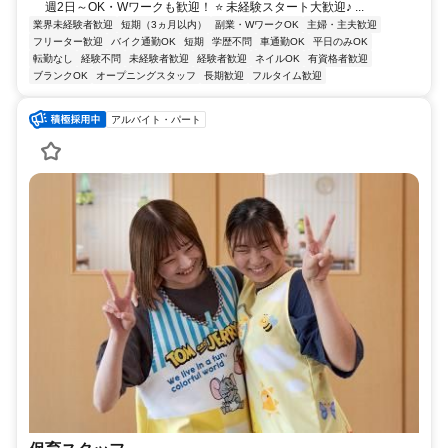
週2日～OK・Wワークも歓迎！ ⭐ 未経験スタート大歓迎♪ ...
業界未経験者歓迎
短期（3ヵ月以内）
副業・WワークOK
主婦・主夫歓迎
フリーター歓迎
バイク通勤OK
短期
学歴不問
車通勤OK
平日のみOK
転勤なし
経験不問
未経験者歓迎
経験者歓迎
ネイルOK
有資格者歓迎
ブランクOK
オープニングスタッフ
長期歓迎
フルタイム歓迎
アルバイト・パート