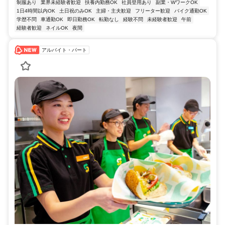
制服あり
業界未経験者歓迎
扶養内勤務OK
社員登用あり
副業・WワークOK
1日4時間以内OK
土日祝のみOK
主婦・主夫歓迎
フリーター歓迎
バイク通勤OK
学歴不問
車通勤OK
即日勤務OK
転勤なし
経験不問
未経験者歓迎
午前
経験者歓迎
ネイルOK
夜間
アルバイト・パート