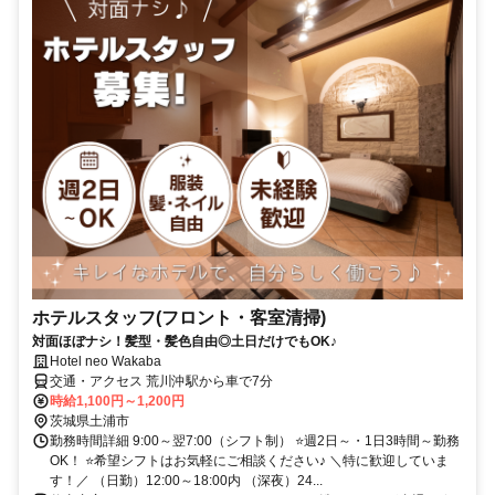
ホテルスタッフ(フロント・客室清掃)
対面ほぼナシ！髪型・髪色自由◎土日だけでもOK♪
Hotel neo Wakaba
交通・アクセス 荒川沖駅から車で7分
時給1,100円～1,200円
茨城県土浦市
勤務時間詳細 9:00～翌7:00（シフト制） ⭐週2日～・1日3時間～勤務
OK！ ⭐希望シフトはお気軽にご相談ください♪ ＼特に歓迎していま
す！／ （日勤）12:00～18:00内 （深夜）24...