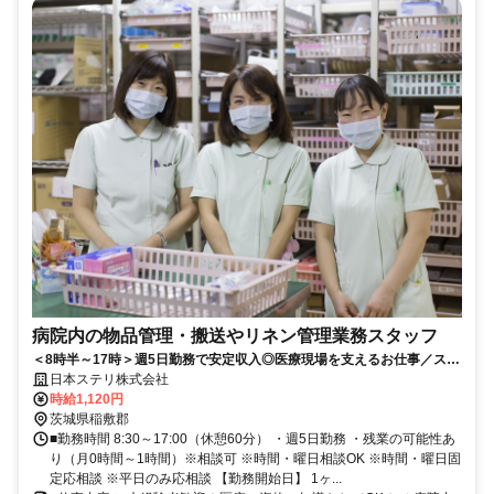
病院内の物品管理・搬送やリネン管理業務スタッフ
＜8時半～17時＞週5日勤務で安定収入◎医療現場を支えるお仕事／スタ
ッフの9割が未経験スタートです！
日本ステリ株式会社
時給1,120円
茨城県稲敷郡
■勤務時間 8:30～17:00（休憩60分） ・週5日勤務 ・残業の可能性あ
り（月0時間～1時間）※相談可 ※時間・曜日相談OK ※時間・曜日固
定応相談 ※平日のみ応相談 【勤務開始日】 1ヶ...