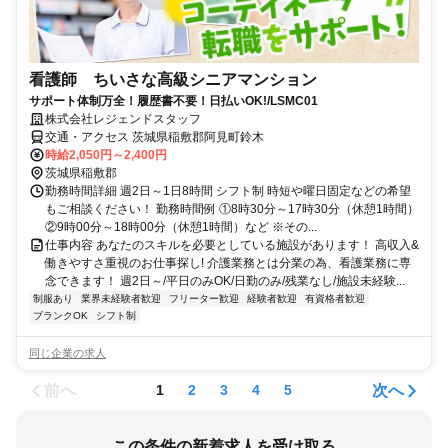
看護師 ちいさな高級シニアマンション
サポート体制万全！履歴書不要！日払いOK!/LSMC01
株式会社レジェンドスタッフ
交通・アクセス 茨城県稲敷郡阿見町鈴木
時給2,050円～2,400円
茨城県稲敷郡
勤務時間詳細 週2日～1日8時間 シフト制 時短や曜日固定などの希望
もご相談ください！ 勤務時間例 ①8時30分～17時30分（休憩1時間）
②9時00分～18時00分（休憩1時間）など ※その...
仕事内容 あなたのスキルを必要としている施設があります！ 高収入&
働きやすさ重視のお仕事探し! 介護業務とは分業の為、看護業務に専
念できます！ 週2日～/平日のみOK/日勤のみ/残業なし/施設未経験...
制服あり
業界未経験者歓迎
フリーター歓迎
経験者歓迎
有資格者歓迎
ブランクOK
シフト制
同じ企業の求人
前へ
次へ
1
2
3
4
5
この条件の新着求人を受け取る