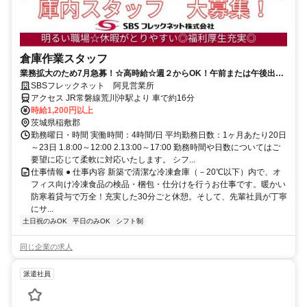
倉庫作業スタッフ
業務拡大のため7月急募！☆高時給☆週２からOK！午前または午後出勤
OK！新築物流センターで快適
SBSフレックネット 阿見営業所
アクセス JR常磐線荒川沖駅より 車で約16分
時給1,200円以上
茨城県稲敷郡
勤務曜日・時間 実働時間：4時間/日 平均勤務日数：1ヶ月あたり20日
～23日 1.8:00～12:00 2.13:00～17:00 勤務時間や日数についてはご
要望に応じて柔軟に対応いたします。 シフ...
仕事情報 ● 仕事内容 新築で清潔な冷凍倉庫（－20℃以下）内で、オ
フィス向け冷凍食品の検品・梱包・仕分けを行うお仕事です。暖かい
防寒着貸与で万全！充実した30分ごと休憩。そして、先輩社員が丁寧
にサ...
土日祝のみOK
平日のみOK
シフト制
同じ企業の求人
派遣社員