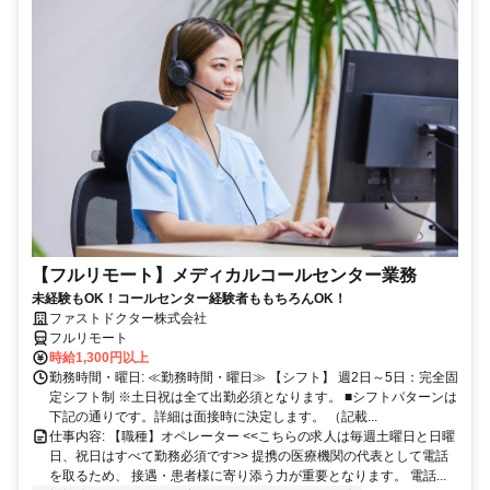
【フルリモート】メディカルコールセンター業務
未経験もOK！コールセンター経験者ももちろんOK！
ファストドクター株式会社
フルリモート
時給1,300円以上
勤務時間・曜日: ≪勤務時間・曜日≫ 【シフト】 週2日～5日：完全固
定シフト制 ※土日祝は全て出勤必須となります。ㅤ ■シフトパターンは
下記の通りです。詳細は面接時に決定します。 （記載...
仕事内容: 【職種】オペレーター <<こちらの求人は毎週土曜日と日曜
日、祝日はすべて勤務必須です>> 提携の医療機関の代表として電話
を取るため、 接遇・患者様に寄り添う力が重要となります。 電話...