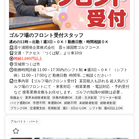
ゴルフ場のフロント受付スタッフ
遅めの11時～出勤！週3日～ＯＫ！勤務日数・時間相談ＯＫ
霞ケ浦開発企業株式会社 霞ヶ浦国際ゴルフコース
交通・アクセス 「つくば駅」より車10分
時給1,080円以上
茨城県つくば市
勤務時間詳細 11:00～17:30内のシフト制 ★週3日～ＯＫ！ （シフト
例）11:00～17:00など 勤務日数･時間等､ご相談ください！
仕事内容 【ゴルフ場のフロント受付】 某芸能人も訪れる 超人気のゴ
ルフ場のフロントにて ・来客対応 ・精算業務 ・電話対応 ・予約受付
など 接客業務全般をお任せします。 ゴルフの知識や経験は必要...
制服あり
業界未経験者歓迎
扶養内勤務OK
主婦・主夫歓迎
フリーター歓迎
バイク通勤OK
学歴不問
車通勤OK
経験不問
未経験者歓迎
経験者歓迎
ブランクOK
交通費支給
長期歓迎
週2・3日からOK
シフト制
週4日以上OK
アルバイト・パート