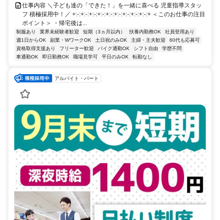
仕事内容 ＼子ども達の「できた！」を一緒に喜べる 児童指導スタッ
フ 積極採用中！／ +:-:+:-:+:-:+:-:+:-:+:-:+:-:+:-:+:-:+ ＜このお仕事の注目
ポイント＞ ・帰宅後は...
制服あり
業界未経験者歓迎
短期（3ヵ月以内）
扶養内勤務OK
社員登用あり
週1日からOK
副業・WワークOK
土日祝のみOK
主婦・主夫歓迎
60代も応募可
資格取得支援あり
フリーター歓迎
バイク通勤OK
シフト自由
学歴不問
車通勤OK
即日勤務OK
職場見学可
平日のみOK
転勤なし
アルバイト・パート