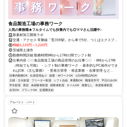
食品製造工場の事務ワーク
人気の事務職★フルタイムでも扶養内でも◎ママさん活躍中♪
新素材加工開発ラボ
交通・アクセス 常磐線「荒川沖駅」から車で5分、つくばエクスプレ
ス「つくば駅」車で10分
時給1,125円～1,220円
茨城県土浦市
勤務時間詳細 勤務時間9時から17時の間でシフト制
仕事内容 ◇◇食品製造工場の商品管理のお仕事◇◇ ・9時から17時
（時短でも可能） ・シフト制の事務ワーク ・基本的なPC操作ができ
ればOK 《主な業務》 ・受発注管理 ・発送業務 ・在庫管理 など...
扶養内勤務OK
社員登用あり
副業・WワークOK
1日4時間以内OK
主婦・主夫歓迎
フリーター歓迎
シフト自由
車通勤OK
職場見学可
平日のみOK
学生歓迎
英語
未経験者歓迎
経験者歓迎
ネイルOK
残業なし
有資格者歓迎
在宅OK
ブランクOK
交通費支給
アルバイト・パート