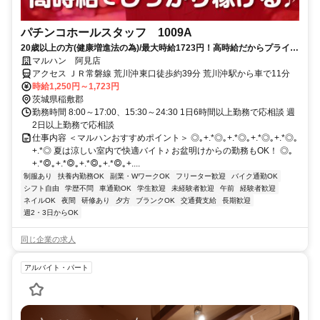
パチンコホールスタッフ 1009A
20歳以上の方(健康増進法の為)/最大時給1723円！高時給だからプライベ
ートを優先してもしっかり稼げる！ミニボーナスも有【履歴書不要】
マルハン 阿見店
アクセス ＪＲ常磐線 荒川沖東口徒歩約39分 荒川沖駅から車で11分
時給1,250円～1,723円
茨城県稲敷郡
勤務時間 8:00～17:00、15:30～24:30 1日6時間以上勤務で応相談 週
2日以上勤務で応相談
仕事内容 ＜マルハンおすすめポイント＞ ◎｡+.*◎｡+.*◎｡+.*◎｡+.*◎｡
+.*◎ 夏は涼しい室内で快適バイト♪ お盆明けからの勤務もOK！ ◎｡
+.*◎｡+.*◎｡+.*◎｡+.*◎｡+....
制服あり
扶養内勤務OK
副業・WワークOK
フリーター歓迎
バイク通勤OK
シフト自由
学歴不問
車通勤OK
学生歓迎
未経験者歓迎
午前
経験者歓迎
ネイルOK
夜間
研修あり
夕方
ブランクOK
交通費支給
長期歓迎
週2・3日からOK
同じ企業の求人
アルバイト・パート