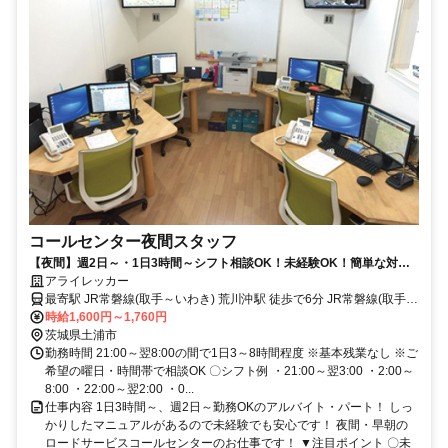
コールセンター夜間スタッフ
【夜間】週2日～・1日3時間～シフト相談OK！未経験OK！簡単な対応
からスタート！テレアポなし！
アライレッカー
最寄駅 JR常磐線(取手～いわき) 荒川沖駅 徒歩で6分 JR常磐線(取手～
いわき) 荒川沖駅 車で2分
時給1,600円～1,760円
茨城県土浦市
勤務時間 21:00～翌8:00の間で1日3～8時間程度 ※基本残業なし ※ご
希望の曜日・時間帯で相談OK 〇シフト例 ・21:00～翌3:00 ・2:00～
8:00 ・22:00～翌2:00 ・0...
仕事内容 1日3時間～、週2日～勤務OKのアルバイト・パート！ しっ
かりしたマニュアルがあるので未経験でも安心です！ 夜間・早朝の
ロードサービスコールセンターのお仕事です！ ▼注目ポイント 〇未