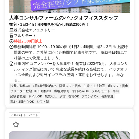
人事コンサルファームのバックオフィススタッフ
在宅・1日3-4h！HR知見を活かし時給2300円！
株式会社エフェクトリー
フルリモート
時給2,300円以上
勤務時間詳細 10:00～19:00の間で1日3～4時間、週2～3日 ※上記時
間帯の中で、ご希望に応じた時間で勤務可能です。 ※勤務日数はご
相談の上で決定しましょう。
仕事内容 コアメンバーを大募集中！ 創業は2023年5月。 人事コンサ
ルティング領域において 急速な成長を続ける当社にて、 バックオフ
ィス全般および対外インフラの 整備・運用をお任せします。 単な
る...
扶養内勤務OK
1日4時間以内OK
隔週シフト提出
主婦・主夫歓迎
週1シフト提出
フリーター歓迎
即日勤務OK
職場見学可
平日のみOK
フルリモート
午前
経験者歓迎
ネイルOK
残業なし
夕方
在宅OK
ブランクOK
長期歓迎
週2・3日からOK
シフト制
アルバイト・パート