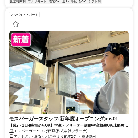
固定時間制
フルリモート
在宅OK
週2・3日からOK
シフト制
アルバイト・パート
モスバーガースタッフ(新年度オープニング)ms01
【週2・1日4時間からOK】学生・フリーター活躍中/高校生OK/未経験・
Ｗワーク・扶養内OK/新商品の試食が出来る
モスバーガー つくば南店(株式会社プラーナ)
アクセス: ・最寄りバス停より徒歩2分 ・車通勤可