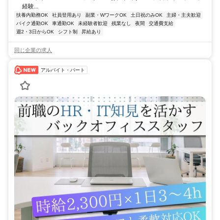
経験...
扶養内勤務OK
社員登用あり
副業・WワークOK
土日祝のみOK
主婦・主夫歓迎
バイク通勤OK
車通勤OK
未経験者歓迎
残業なし
夜間
交通費支給
週2・3日からOK
シフト制
昇給あり
同じ企業の求人
アルバイト・パート