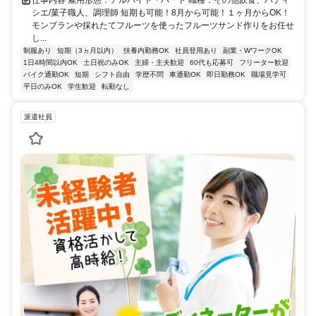
仕事内容 雇用形態：アルバイト・パート 職種：その他飲食、パティ
シエ/菓子職人、調理師 短期も可能！8月から可能！１ヶ月からOK！
モンブランや採れたてフルーツを使ったフルーツサンド作りをお任せ
し...
制服あり
短期（3ヵ月以内）
扶養内勤務OK
社員登用あり
副業・WワークOK
1日4時間以内OK
土日祝のみOK
主婦・主夫歓迎
60代も応募可
フリーター歓迎
バイク通勤OK
短期
シフト自由
学歴不問
車通勤OK
即日勤務OK
職場見学可
平日のみOK
学生歓迎
転勤なし
派遣社員