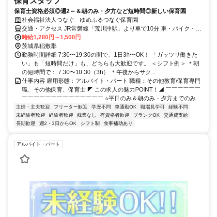
保育スタッフ
保育士資格必須◎週2～＆朝のみ・夕方など短時間◎新しい保育園
社会福祉法人つなぐ ゆめふるつなぐ保育園
交通・アクセス JR常磐線「荒川沖駅」より車で10分 車・バイク・自
転車通勤OK（無料駐車場あり）
時給1,280円～1,500円
茨城県稲敷郡
勤務時間詳細 7:30〜19:30の間で、1日3h〜OK！ 「ガッツリ働きた
い」も「短時間だけ」も、どちらも大歓迎です。 ＜シフト例＞ ＊朝
の短時間で： 7:30〜10:30（3h） ＊午後からサク...
仕事内容 雇用形態：アルバイト・パート 職種：その他教育/保育専門
職、その他保育、保育士 ◤ この求人の魅力POINT！◢ ￣￣￣￣￣￣
￣￣￣￣￣￣￣￣￣￣￣￣￣￣ ⭐平日のみ＆朝のみ・夕方までのみ...
主婦・主夫歓迎
フリーター歓迎
学歴不問
車通勤OK
職場見学可
経験不問
未経験者歓迎
経験者歓迎
残業なし
有資格者歓迎
ブランクOK
交通費支給
長期歓迎
週2・3日からOK
シフト制
食事補助あり
アルバイト・パート