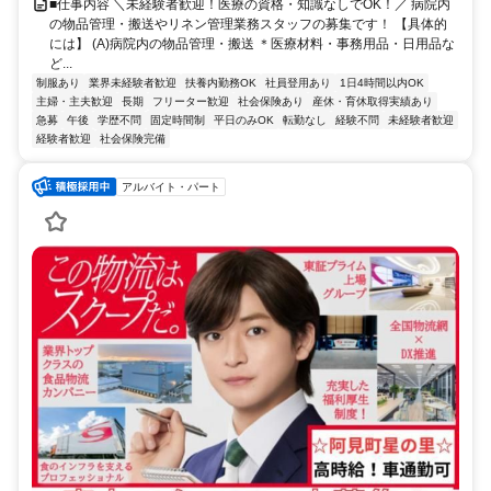
■仕事内容 ＼未経験者歓迎！医療の資格・知識なしでOK！／ 病院内
の物品管理・搬送やリネン管理業務スタッフの募集です！ 【具体的
には】 (A)病院内の物品管理・搬送 ＊医療材料・事務用品・日用品な
ど...
制服あり
業界未経験者歓迎
扶養内勤務OK
社員登用あり
1日4時間以内OK
主婦・主夫歓迎
長期
フリーター歓迎
社会保険あり
産休・育休取得実績あり
急募
午後
学歴不問
固定時間制
平日のみOK
転勤なし
経験不問
未経験者歓迎
経験者歓迎
社会保険完備
アルバイト・パート