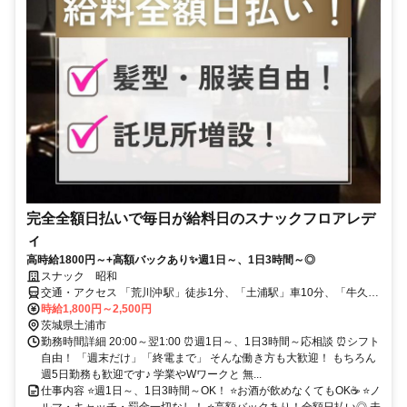
完全全額日払いで毎日が給料日のスナックフロアレデ
ィ
高時給1800円～+高額バックあり✨週1日～、1日3時間～◎
スナック 昭和
交通・アクセス 「荒川沖駅」徒歩1分、「土浦駅」車10分、「牛久
駅」車20分 ★車・バイク通勤OK（無料駐車場あり）
時給1,800円～2,500円
茨城県土浦市
勤務時間詳細 20:00～翌1:00 ⏰週1日～、1日3時間～応相談 ⏰シフト
自由！ 「週末だけ」「終電まで」 そんな働き方も大歓迎！ もちろん
週5日勤務も歓迎です♪ 学業やWワークと 無...
仕事内容 ⭐週1日～、1日3時間～OK！ ⭐お酒が飲めなくてもOK☕ ⭐ノ