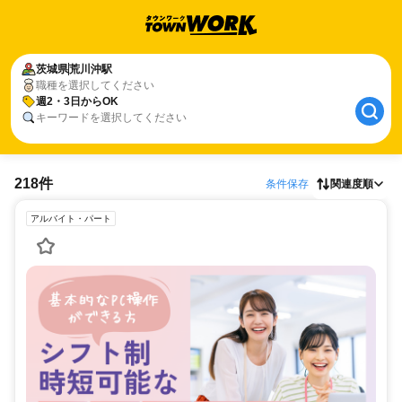
茨城県
荒川沖駅
職種を選択してください
週2・3日からOK
キーワードを選択してください
218件
条件保存
関連度順
アルバイト・パート