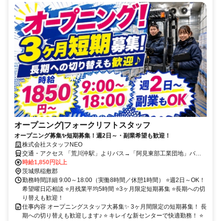
オープニング|フォークリフトスタッフ
オープニング募集✨短期募集！週2日～・副業希望も歓迎！
株式会社スタッフNEO
交通・アクセス 「荒川沖駅」よりバス→「阿見東部工業団地」バス
停下車徒歩4分（車・バイク・自転車通勤OK）
時給1,850円以上
茨城県稲敷郡
勤務時間詳細 9:00～18:00（実働8時間／休憩1時間） ⭐週2日～OK！
希望曜日応相談 ⭐月残業平均5時間 ⭐3ヶ月限定短期募集 ⭐長期への切
り替えも歓迎！
仕事内容 オープニングスタッフ大募集✨ 3ヶ月間限定の短期募集！ 長
期への切り替えも歓迎します♪ ⭐ キレイな新センターで快適勤務！ ⭐