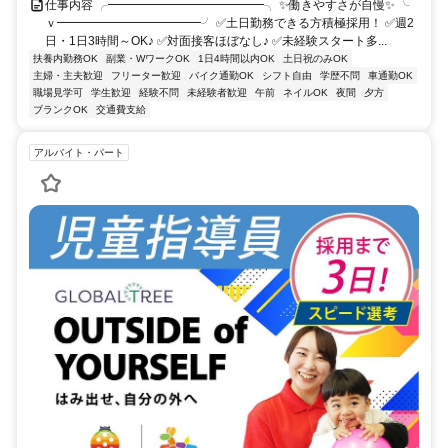
仕事内容 ╭━━━━━━━━━━━━━╮ ✨働きやすさが自慢✨ ╰
ｖ━━━━━━━━━━━━╯ ✅土日勤務できる方積極採用！ ✅週2
日・1日3時間～OK♪ ✅対面接客ほぼなし♪ ✅未経験スタート多...
扶養内勤務OK
副業・WワークOK
1日4時間以内OK
土日祝のみOK
主婦・主夫歓迎
フリーター歓迎
バイク通勤OK
シフト自由
学歴不問
車通勤OK
職場見学可
学生歓迎
経験不問
未経験者歓迎
午前
ネイルOK
夜間
夕方
ブランクOK
交通費支給
アルバイト・パート