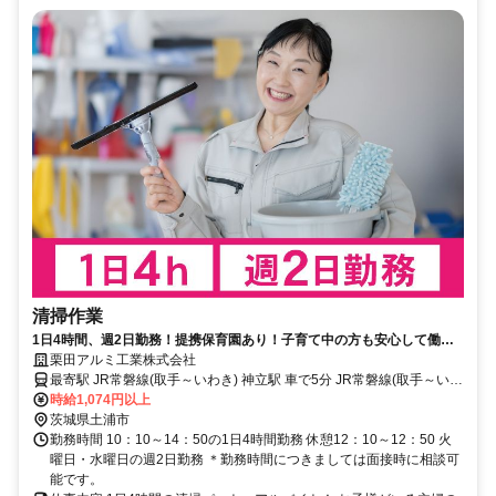
清掃作業
1日4時間、週2日勤務！提携保育園あり！子育て中の方も安心して働け
ます！女性活躍中！
栗田アルミ工業株式会社
最寄駅 JR常磐線(取手～いわき) 神立駅 車で5分 JR常磐線(取手～いわ
き) 土浦駅 車で15分
時給1,074円以上
茨城県土浦市
勤務時間 10：10～14：50の1日4時間勤務 休憩12：10～12：50 火
曜日・水曜日の週2日勤務 ＊勤務時間につきましては面接時に相談可
能です。