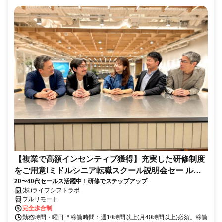
【複業で高額インセンティブ獲得】充実した研修制度
をご用意!ミドルシニア転職スクール説明会セー ルス
20〜40代セールス活躍中！研修でステップアップ
担当
(株)ライフシフトラボ
フルリモート
完全歩合制
勤務時間・曜日: * 稼働時間：週10時間以上(月40時間以上)必須。稼働