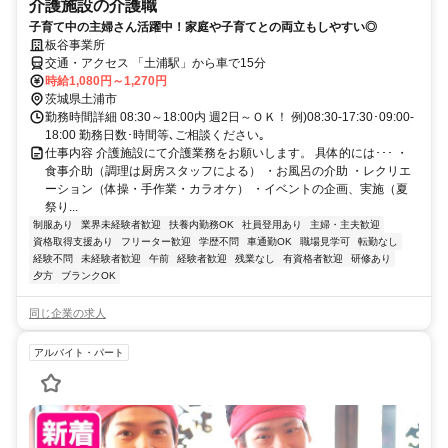
介護施設の介護職
子育て中の主婦さん活躍中！家庭や子育てとの両立もしやすい◎
板谷事業所
交通・アクセス 「土浦駅」から車で15分
時給1,080円～1,270円
茨城県土浦市
勤務時間詳細 08:30～18:00内 週2日～ＯＫ！ 例)08:30-17:30･09:00-
18:00 勤務日数･時間等､ご相談ください｡
仕事内容 介護施設にて介護業務をお願いします。 具体的には･･･ ・
食事介助（調理は厨房スタッフによる） ・お風呂の介助 ・レクリエ
ーション（体操・手作業・カラオケ） ・イベントの企画、実施（夏
祭り...
制服あり
業界未経験者歓迎
扶養内勤務OK
社員登用あり
主婦・主夫歓迎
資格取得支援あり
フリーター歓迎
学歴不問
車通勤OK
職場見学可
転勤なし
経験不問
未経験者歓迎
午前
経験者歓迎
残業なし
有資格者歓迎
研修あり
夕方
ブランクOK
同じ企業の求人
アルバイト・パート