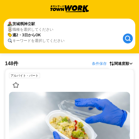
茨城県
神立駅
職種を選択してください
週2・3日からOK
キーワードを選択してください
148件
条件保存
関連度順
アルバイト・パート