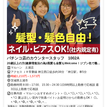
パチンコ店のカウンタースタッフ 1002A
20歳以上の方(健康増進法の為)/黒髪も金髪もWelcome！ジブン色で働け
る！多様性全開のマルハンで、アナタらしく働こう☆履歴書不要
マルハン 土浦店
アクセス ＪＲ常磐線 神立西口徒歩約38分 「神立駅」車5分
時給1,210円～1,573円
茨城県土浦市
勤務時間 8:00～17:00、15:30～24:30 1日6時間以上勤務で応相談 週
3日以上勤務で応相談
仕事内容 ＜マルハンおすすめポイント＞ ◎｡+.*◎｡+.*◎｡+.*◎｡+.*◎｡
+.*◎ 夏は涼しい室内で快適バイト♪ お盆明けからの勤務もOK！ ◎｡
+.*◎｡+.*◎｡+.*◎｡+.*◎｡+....
制服あり
扶養内勤務OK
副業・WワークOK
フリーター歓迎
バイク通勤OK