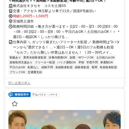
＜時間選択可＞＜高時給＞未経験歓迎│年齢不問│週2日～OK！
株式会社キタセキ コスモ土浦SS
交通・アクセス 神立駅より車で11分／国道6号線沿い
時給1,200円～1,500円
茨城県土浦市
勤務時間詳細 ＜働き方が選べます＞ [1]22：00～翌3：00 [2]03：00
～08：00 [3]22：00～翌8：00 ＜平日のみOK！土日祝のみOK！＞ ＊
週2日～相談OK！しっかり稼げる ...
仕事内容 ＼ ガッツリ稼ぎたいフリーター大歓迎 ／ 勤務時間は"3パタ
ーンから"選択できる！ …＞週2日～OK！週5日のフル勤務も歓迎
『セルフ』だから難しい作業はありません！ 《 20～30代メイ...
制服あり
業界未経験者歓迎
扶養内勤務OK
副業・WワークOK
土日祝のみOK
資格取得支援あり
フリーター歓迎
バイク通勤OK
早朝
学歴不問
車通勤OK
平日のみOK
転勤なし
経験不問
未経験者歓迎
経験者歓迎
夜間
有資格者歓迎
ブランクOK
交通費支給
同じ企業の求人
アルバイト・パート