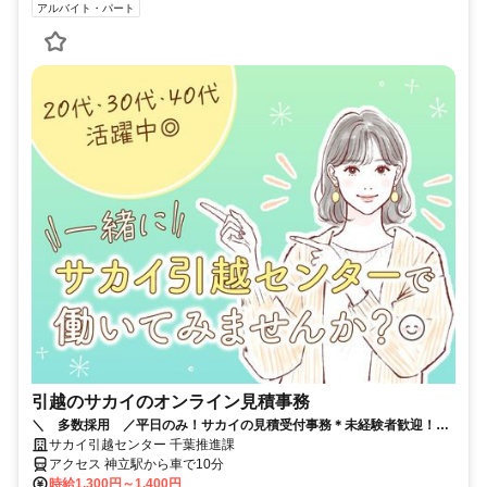
アルバイト・パート
引越のサカイのオンライン見積事務
＼ 多数採用 ／平日のみ！サカイの見積受付事務＊未経験者歓迎！週
2日・1日4H～でプライベート充実！
サカイ引越センター 千葉推進課
アクセス 神立駅から車で10分
時給1,300円～1,400円