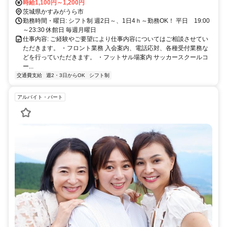
勤OK！
時給1,100円～1,200円
茨城県かすみがうら市
勤務時間・曜日: シフト制 週2日～、1日4ｈ～勤務OK！ 平日 19:00
～23:30 休館日 毎週月曜日
仕事内容: ご経験やご要望により仕事内容についてはご相談させてい
ただきます。 ・フロント業務 入会案内、電話応対、各種受付業務な
どを行っていただきます。 ・フットサル場案内 サッカースクールコ
ー...
交通費支給
週2・3日からOK
シフト制
アルバイト・パート