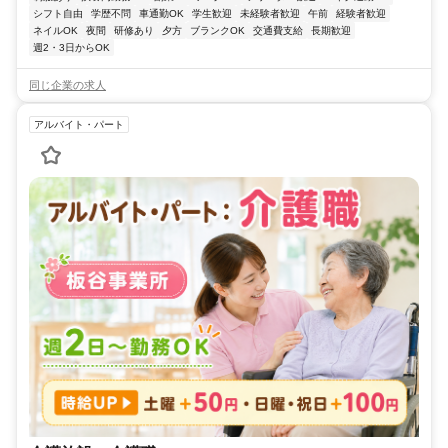
シフト自由
学歴不問
車通勤OK
学生歓迎
未経験者歓迎
午前
経験者歓迎
ネイルOK
夜間
研修あり
夕方
ブランクOK
交通費支給
長期歓迎
週2・3日からOK
同じ企業の求人
アルバイト・パート