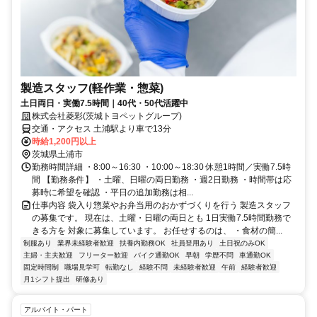
製造スタッフ(軽作業・惣菜)
土日両日・実働7.5時間｜40代・50代活躍中
株式会社菱彩(茨城トヨペットグループ)
交通・アクセス 土浦駅より車で13分
時給1,200円以上
茨城県土浦市
勤務時間詳細 ・8:00～16:30 ・10:00～18:30 休憩1時間／実働7.5時
間 【勤務条件】 ・土曜、日曜の両日勤務 ・週2日勤務 ・時間帯は応
募時に希望を確認 ・平日の追加勤務は相...
仕事内容 袋入り惣菜やお弁当用のおかずづくりを行う 製造スタッフ
の募集です。 現在は、土曜・日曜の両日とも 1日実働7.5時間勤務で
きる方を 対象に募集しています。 お任せするのは、 ・食材の簡...
制服あり
業界未経験者歓迎
扶養内勤務OK
社員登用あり
土日祝のみOK
主婦・主夫歓迎
フリーター歓迎
バイク通勤OK
早朝
学歴不問
車通勤OK
固定時間制
職場見学可
転勤なし
経験不問
未経験者歓迎
午前
経験者歓迎
月1シフト提出
研修あり
アルバイト・パート