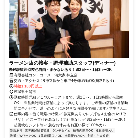
ラーメン店の接客・調理補助スタッフ(ディナー)
未経験歓迎◎髪色自由・まかないあり！週2日〜・1日3h〜OK
有限会社コン・コース 清六家 神立店
交通・アクセス JR神立駅から車で4分/車通勤OK(無料Pあり)
時給1,100円以上
茨城県土浦市
勤務時間詳細 ✅ 17:00～ラストまで、週2日〜、1日3時間から勤務
OK！ ※営業時間は店舗によって異なります。 ご希望の店舗の営業時
間に合わせて、以下のようにお好きな時間帯で働けます♪ 学生さん...
仕事内容 ✨働く職場の特徴 ✅ 券売機ありでレジ打ち＆お金のやり取
りなし ✅ スープ仕込みなし！力仕事なし ✅ 週2日〜・1日3h〜OK！
超柔軟なシフト制 ✅ 急なお休みもお互い様で100%カバ...
制服あり
業界未経験者歓迎
ランチタイム
扶養内勤務OK
社員登用あり
副業・WワークOK
1日4時間以内OK
土日祝のみOK
主婦・主夫歓迎