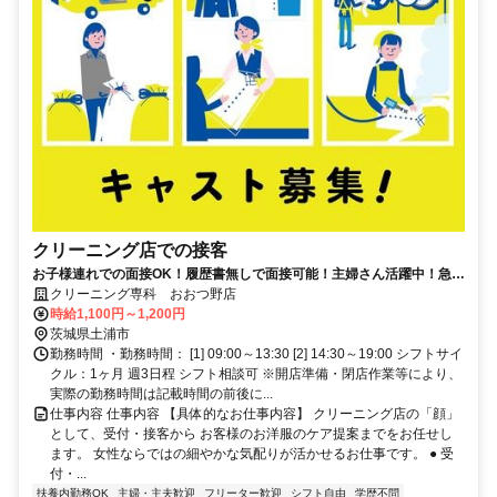
クリーニング店での接客
お子様連れでの面接OK！履歴書無しで面接可能！主婦さん活躍中！急な
体調不良もサポート体制万全！
クリーニング専科 おおつ野店
時給1,100円～1,200円
茨城県土浦市
勤務時間 ・勤務時間： [1] 09:00～13:30 [2] 14:30～19:00 シフトサイ
クル：1ヶ月 週3日程 シフト相談可 ※開店準備・閉店作業等により、
実際の勤務時間は記載時間の前後に...
仕事内容 仕事内容 【具体的なお仕事内容】 クリーニング店の「顔」
として、受付・接客から お客様のお洋服のケア提案までをお任せし
ます。 女性ならではの細やかな気配りが活かせるお仕事です。 ● 受
付・...
扶養内勤務OK
主婦・主夫歓迎
フリーター歓迎
シフト自由
学歴不問