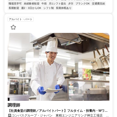
職場見学可
未経験者歓迎
午前
月1シフト提出
夕方
ブランクOK
交通費支給
長期歓迎
週2・3日からOK
シフト制
長期休暇あり
アルバイト・パート
調理師
【社員食堂の調理師／アルバイトパート】フルタイム・扶養内・Wワー
ク可！社員登用の実績あり
コンパスグループ・ジャパン 東精エンジニアリング神立工場店