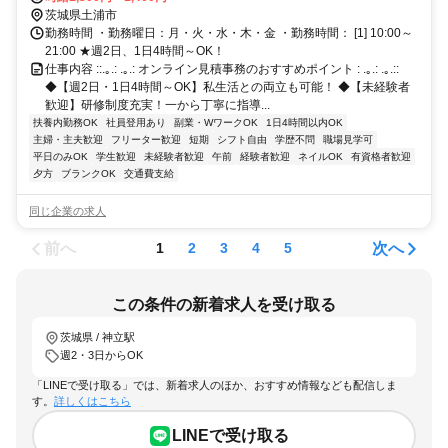
茨城県土浦市
勤務時間 ・勤務曜日：月・火・水・木・金 ・勤務時間： [1] 10:00～
21:00 ★週2日、1日4時間～OK！
仕事内容 ::.｡.: .｡.: オンライン見積事務のおすすめポイント : .｡.: .｡.::
◆【週2日・1日4時間～OK】私生活との両立も可能！ ◆【未経験者
歓迎】研修制度充実！一から丁寧に指導...
扶養内勤務OK
社員登用あり
副業・WワークOK
1日4時間以内OK
主婦・主夫歓迎
フリーター歓迎
短期
シフト自由
学歴不問
職場見学可
平日のみOK
学生歓迎
未経験者歓迎
午前
経験者歓迎
ネイルOK
有資格者歓迎
夕方
ブランクOK
交通費支給
同じ企業の求人
前へ
次へ
1
2
3
4
5
この条件の新着求人を受け取る
茨城県 / 神立駅
週2・3日からOK
「LINEで受け取る」では、新着求人のほか、おすすめ情報なども配信しま
す。
詳しくはこちら
LINEで受け取る