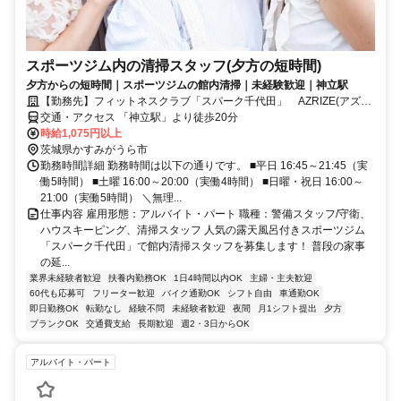
スポーツジム内の清掃スタッフ(夕方の短時間)
夕方からの短時間｜スポーツジムの館内清掃｜未経験歓迎｜神立駅
【勤務先】フィットネスクラブ「スパーク千代田」 AZRIZE(アズラ
イズ)株式会社
交通・アクセス 「神立駅」より徒歩20分
時給1,075円以上
茨城県かすみがうら市
勤務時間詳細 勤務時間は以下の通りです。 ■平日 16:45～21:45（実
働5時間） ■土曜 16:00～20:00（実働4時間） ■日曜・祝日 16:00～
21:00（実働5時間） ＼無理...
仕事内容 雇用形態：アルバイト・パート 職種：警備スタッフ/守衛、
ハウスキーピング、清掃スタッフ 人気の露天風呂付きスポーツジム
「スパーク千代田」で館内清掃スタッフを募集します！ 普段の家事
の延...
業界未経験者歓迎
扶養内勤務OK
1日4時間以内OK
主婦・主夫歓迎
60代も応募可
フリーター歓迎
バイク通勤OK
シフト自由
車通勤OK
即日勤務OK
転勤なし
経験不問
未経験者歓迎
夜間
月1シフト提出
夕方
ブランクOK
交通費支給
長期歓迎
週2・3日からOK
アルバイト・パート