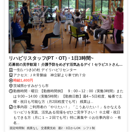
リハビリスタッフ(PT・OT)・1日3時間~
応募前の見学歓迎！ 介護予防をめざす活気あるデイ！セラピストさん募
集！
一生(いつき)の杜 デイリハビリセンター
アクセス: ＪＲ常磐線 神立駅より車で約７分
時給1,400円
茨城県かすみがうら市
勤務時間・曜日: 【勤務時間例】 9：00～12：00（実働3時間）また
は 9:00～14:00（実働5時間） 【勤務日数】週4～5日程度、輪番で土
曜・祝日も可能な方（月2回程度でも可） 残業は...
仕事内容: ご利用者の「やりたい！」「こうありたい！」をかなえる
リハビリを実践、活気ある現場をぜひご見学下さい！ ※土曜・祝日
もできる方（月に１～２回でも可）特に募集中 ☆お仕事内容☆ ・有
名...
固定時間制
残業なし
交通費支給
週2・3日からOK
シフト制