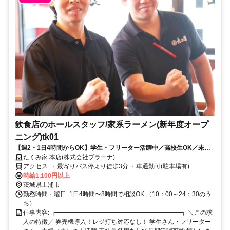
飲食店のホールスタッフ/家系ラーメン(新年度オープ
ニング)tk01
【週2・1日4時間からOK】学生・フリーター活躍中／高校生OK／未経
験・Ｗワーク・扶養内OK／社員登用制度あり/まかないあり
たくみ家 本店(株式会社プラーナ)
アクセス: ・最寄りバス停より徒歩3分 ・車通勤可(駐車場有)
時給1,100円以上
茨城県土浦市
勤務時間・曜日: 1日4時間〜8時間で相談OK （10：00～24：30のう
ち）
仕事内容: ┏━━━━━━━━━━━━━━━━━━━━┓ ＼この求
人の特徴／ 券売機導入！レジ打ち対応なし！ 学生さん・フリーター