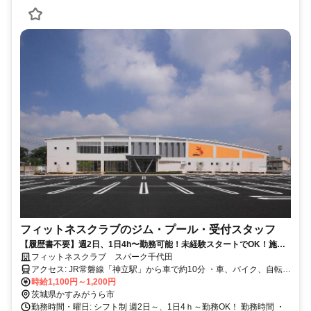
フィットネスクラブのジム・プール・受付スタッフ
【履歴書不要】週2日、1日4h〜勤務可能！未経験スタートでOK！施設
を無料で利用できちゃいます♪
フィットネスクラブ スパーク千代田
アクセス: JR常磐線「神立駅」から車で約10分 ・車、バイク、自転車
通勤OK！
時給1,100円～1,200円
茨城県かすみがうら市
勤務時間・曜日: シフト制 週2日～、1日4ｈ～勤務OK！ 勤務時間 ・