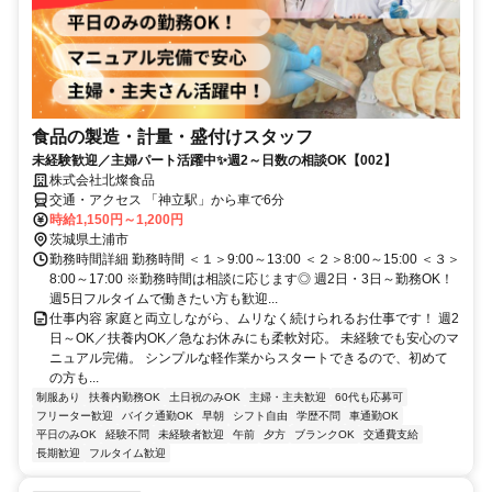
食品の製造・計量・盛付けスタッフ
未経験歓迎／主婦パート活躍中✨週2～日数の相談OK【002】
株式会社北燦食品
交通・アクセス 「神立駅」から車で6分
時給1,150円～1,200円
茨城県土浦市
勤務時間詳細 勤務時間 ＜１＞9:00～13:00 ＜２＞8:00～15:00 ＜３＞
8:00～17:00 ※勤務時間は相談に応じます◎ 週2日・3日～勤務OK！
週5日フルタイムで働きたい方も歓迎...
仕事内容 家庭と両立しながら、ムリなく続けられるお仕事です！ 週2
日～OK／扶養内OK／急なお休みにも柔軟対応。 未経験でも安心のマ
ニュアル完備。 シンプルな軽作業からスタートできるので、初めて
の方も...
制服あり
扶養内勤務OK
土日祝のみOK
主婦・主夫歓迎
60代も応募可
フリーター歓迎
バイク通勤OK
早朝
シフト自由
学歴不問
車通勤OK
平日のみOK
経験不問
未経験者歓迎
午前
夕方
ブランクOK
交通費支給
長期歓迎
フルタイム歓迎