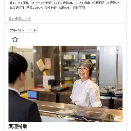
週1シフト提出
フリーター歓迎
バイク通勤OK
シフト自由
学歴不問
車通勤OK
職場見学可
平日のみOK
学生歓迎
転勤なし
経験不問
同じ企業の求人
アルバイト・パート
調理補助