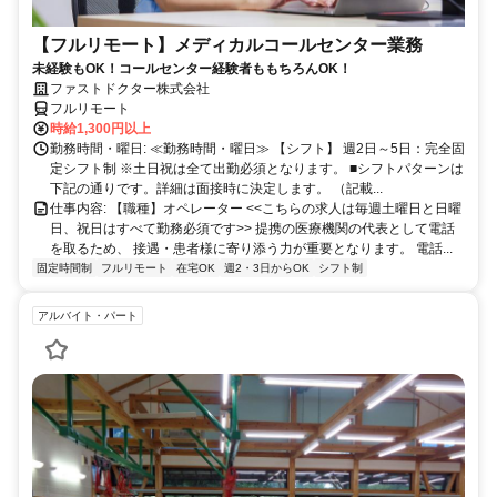
【フルリモート】メディカルコールセンター業務
未経験もOK！コールセンター経験者ももちろんOK！
ファストドクター株式会社
フルリモート
時給1,300円以上
勤務時間・曜日: ≪勤務時間・曜日≫ 【シフト】 週2日～5日：完全固
定シフト制 ※土日祝は全て出勤必須となります。ㅤ ■シフトパターンは
下記の通りです。詳細は面接時に決定します。 （記載...
仕事内容: 【職種】オペレーター <<こちらの求人は毎週土曜日と日曜
日、祝日はすべて勤務必須です>> 提携の医療機関の代表として電話
を取るため、 接遇・患者様に寄り添う力が重要となります。 電話...
固定時間制
フルリモート
在宅OK
週2・3日からOK
シフト制
アルバイト・パート