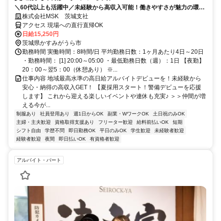
＼60代以上も活躍中／未経験から高収入可能！働きやすさが魅力の環境
で警備員デビューをしませんか！【月収30万円以上可能！日払いも
株式会社MSK 茨城支社
OK！】勤務3日前迄シフト申請が可能です！週1日～・短期もOK！あな
アクセス 現場への直行直帰OK
たのライフスタイルに合わせてお仕事しませんか！未経験者大歓迎！年
日給15,250円
代幅広く活躍しています。
茨城県かすみがうら市
勤務時間 実働時間：8時間/日 平均勤務日数：1ヶ月あたり4日～20日
・勤務時間： [1] 20:00～05:00 ・最低勤務日数（週）：1日 【夜勤】
20：00～翌5：00（休憩あり） ※...
仕事内容 地域最高水準の高日給アルバイトデビューを！未経験から
安心・納得の高収入GET！ 【夏採用スタート！警備デビューを応援
します】 これから迎える楽しいイベントや連休も充実♪ ＞＞仲間が増
える今が...
制服あり
社員登用あり
週1日からOK
副業・WワークOK
土日祝のみOK
主婦・主夫歓迎
資格取得支援あり
フリーター歓迎
給料前払いOK
短期
シフト自由
学歴不問
即日勤務OK
平日のみOK
学生歓迎
未経験者歓迎
経験者歓迎
夜間
即日払いOK
有資格者歓迎
アルバイト・パート