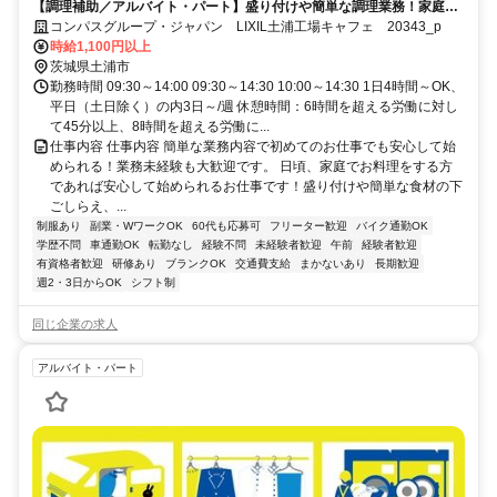
【調理補助／アルバイト・パート】盛り付けや簡単な調理業務！家庭の
調理レベルでOK！
コンパスグループ・ジャパン LIXIL土浦工場キャフェ 20343_p
時給1,100円以上
茨城県土浦市
勤務時間 09:30～14:00 09:30～14:30 10:00～14:30 1日4時間～OK、
平日（土日除く）の内3日～/週 休憩時間：6時間を超える労働に対し
て45分以上、8時間を超える労働に...
仕事内容 仕事内容 簡単な業務内容で初めてのお仕事でも安心して始
められる！業務未経験も大歓迎です。 日頃、家庭でお料理をする方
であれば安心して始められるお仕事です！盛り付けや簡単な食材の下
ごしらえ、...
制服あり
副業・WワークOK
60代も応募可
フリーター歓迎
バイク通勤OK
学歴不問
車通勤OK
転勤なし
経験不問
未経験者歓迎
午前
経験者歓迎
有資格者歓迎
研修あり
ブランクOK
交通費支給
まかないあり
長期歓迎
週2・3日からOK
シフト制
同じ企業の求人
アルバイト・パート