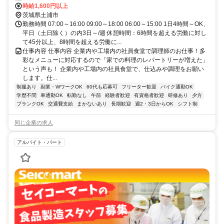
21679_p
時給1,600円以上
茨城県土浦市
勤務時間 07:00～16:00 09:00～18:00 06:00～15:00 1日4時間～OK、
平日（土日除く）の内3日～/週 休憩時間：6時間を超える労働に対し
て45分以上、8時間を超える労働に...
仕事内容 仕事内容 企業内や工場内の社員食堂で調理師のお仕事！多
彩なメニューに対応するので「家での料理のレパートリーが増えた」
という声も！ 企業内や工場内の社員食堂で、仕込みや調理をお願い
します。仕...
制服あり
副業・WワークOK
60代も応募可
フリーター歓迎
バイク通勤OK
学歴不問
車通勤OK
転勤なし
午前
経験者歓迎
有資格者歓迎
研修あり
夕方
ブランクOK
交通費支給
まかないあり
長期歓迎
週2・3日からOK
シフト制
同じ企業の求人
アルバイト・パート