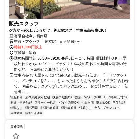
販売スタッフ
夕方からの1日3.5ｈだけ！神立駅スグ！学生＆高校生OK！
有限会社今井精肉店
交通・アクセス 「神立駅」から徒歩2分
時給1,080円以上
茨城県土浦市
勤務時間詳細 16:00～19:30 ◆週3日～ＯＫ 時間･曜日相談ＯＫ！ 学
校終わりからのバイトにピッタリ！ 学校の終わりの時間や電車の時
間など、 お気軽にご相談ください！
仕事内容 お肉屋さんでお惣菜の店頭販売をお任せ。 「コロッケを3
つ、メンチカツを2つ…」と いったようなお客様からの注文に合わせ
て、 商品をピックアップしてパック詰めし、 お会計をするだけ！ 初
心者に...
制服あり
業界未経験者歓迎
扶養内勤務OK
副業・WワークOK
1日4時間以内OK
主婦・主夫歓迎
フリーター歓迎
バイク通勤OK
学歴不問
車通勤OK
学生歓迎
転勤なし
経験不問
未経験者歓迎
経験者歓迎
残業なし
夕方
ブランクOK
長期歓迎
駅近5分以内
業務委託