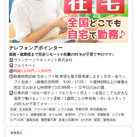
テレフォンアポインター
面接～就業後まで完全リモート✨先輩の95％が子育て中のママ♫
ヴァンテージマネジメント株式会社
フルリモート
時給1,226円～1,920円
勤務時間詳細 完全シフト制 希望を最大限考慮します♫ ⏰月～金でシ
フト自由！ （稼働目安時間： 9:00～17:00 ） ※週9時間以上の稼働を
想定 ⏰お好きな時間帯で1日3時間～！ ⏰平日のみの週...
仕事内容 ✨出社一切ナシ！フルリモート求人！ ✨全国どこでも好きな
場所で働ける♫ ✨シフト柔軟！1週間ごとの申告制 ✨今いるスタッフ
の95％が子育てママ ༶ ༶ ༶ ༶ ༶ ༶ ༶ ༶ ༶ ༶ ༶ ༶...
主婦・主夫歓迎
フリーター歓迎
シフト自由
学歴不問
即日勤務OK
フルリモート
経験者歓迎
ネイルOK
在宅OK
ブランクOK
長期歓迎
シフト制
ピアスOK
服装自由
履歴書不要
友達と応募OK
ひげOK
髪型・髪色自由
業務委託