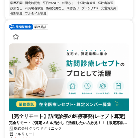
学歴不問
固定時間制
平日のみOK
転勤なし
未経験者歓迎
経験者歓迎
残業なし
有資格者歓迎
職種変更なし
研修あり
ブランクOK
交通費支給
長期歓迎
フルタイム歓迎
業務委託
【完全リモート】訪問診療の医療事務(レセプト算定)
完全リモートで算定スキル活かして活躍したい方必見！！【限定募集】
完全リモート｜在宅医療レセプト算定（成果報酬型／業務委託）
株式会社クラウドクリニック
フルリモート