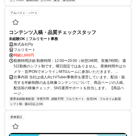
アルバイト・パート
コンテンツ入稿・品質チェックスタッフ
未経験OK｜フルリモート事務
株式会社Fly
フルリモート
時給1,800円
勤務時間詳細 勤務時間：12:00〜20:00（休憩1時間、実働7時間） 週
5日勤務のシフト制です。曜日固定ではありません。 業務時間中はカ
メラ・音声ONでオンラインMTGルームに参加いただきます。 ...
仕事内容 当社は成人向けVTuber事務所を運営しています。配信・販
売する年齢制限のある映像コンテンツについて、商品ページの入稿、
配信前の映像チェック、SNS運用サポートを担当します。 【商品ペ
ージ...
業界未経験者歓迎
学歴不問
経験不問
フルリモート
在宅OK
フルタイム歓迎
シフト制
週4日以上OK
業務委託