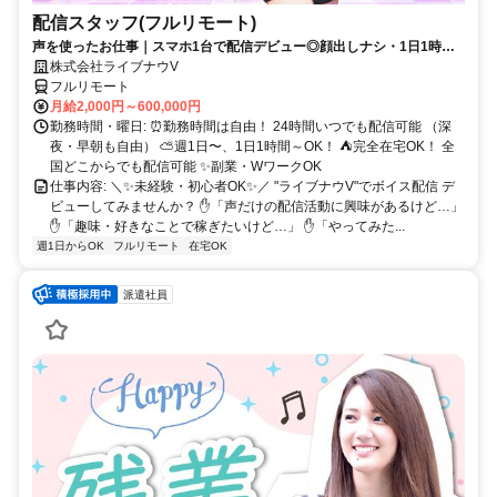
配信スタッフ(フルリモート)
声を使ったお仕事｜スマホ1台で配信デビュー◎顔出しナシ・1日1時間
～OK♪
株式会社ライブナウV
フルリモート
月給2,000円～600,000円
勤務時間・曜日: ⏰勤務時間は自由！ 24時間いつでも配信可能 （深
夜・早朝も自由） ⛅週1日〜、1日1時間～OK！ ⛺完全在宅OK！ 全
国どこからでも配信可能 ✨副業・WワークOK
仕事内容: ＼✨未経験・初心者OK✨／ "ライブナウV"でボイス配信 デ
ビューしてみませんか？ ✋「声だけの配信活動に興味があるけど…」
✋「趣味・好きなことで稼ぎたいけど…」 ✋「やってみた...
週1日からOK
フルリモート
在宅OK
派遣社員