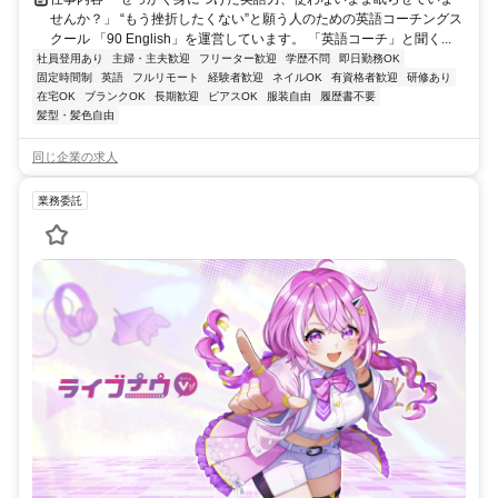
せんか？」 “もう挫折したくない”と願う人のための英語コーチングス
クール 「90 English」を運営しています。 「英語コーチ」と聞く...
社員登用あり
主婦・主夫歓迎
フリーター歓迎
学歴不問
即日勤務OK
固定時間制
英語
フルリモート
経験者歓迎
ネイルOK
有資格者歓迎
研修あり
在宅OK
ブランクOK
長期歓迎
ピアスOK
服装自由
履歴書不要
髪型・髪色自由
同じ企業の求人
業務委託