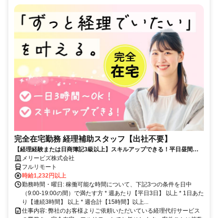
完全在宅勤務 経理補助スタッフ【出社不要】
【経理経験または日商簿記3級以上】スキルアップできる！平日昼間３h
～。完全在宅で育児・介護中の方も大歓迎♪
メリービズ株式会社
フルリモート
時給1,232円以上
勤務時間・曜日: 稼働可能な時間について、下記3つの条件を日中
（9:00-19:00の間）で満たす方 * 週あたり【平日3日】 以上 * 1日あた
り【連続3時間】 以上 * 週合計【15時間】以上...
仕事内容: 弊社のお客様よりご依頼いただいている経理代行サービス