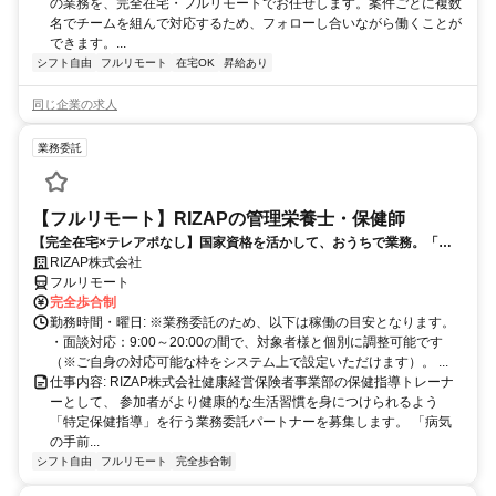
の業務を、完全在宅・フルリモートでお任せします。案件ごとに複数
名でチームを組んで対応するため、フォローし合いながら働くことが
できます。...
シフト自由
フルリモート
在宅OK
昇給あり
同じ企業の求人
業務委託
【フルリモート】RIZAPの管理栄養士・保健師
【完全在宅×テレアポなし】国家資格を活かして、おうちで業務。「も
う一つの安心」を。主婦・Wワーカー活躍中！「平日の日中だけ」「夕
RIZAP株式会社
方以降の数時間だけ」など、生活リズムに合わせた時間調整が可能で
フルリモート
す。1件ごとの成果報酬型だから、頑張った分だけ手応えのある収入
完全歩合制
に。充実のサポート体制で、安心の在宅ワークを始めませんか？
勤務時間・曜日: ※業務委託のため、以下は稼働の目安となります。
・面談対応：9:00～20:00の間で、対象者様と個別に調整可能です
（※ご自身の対応可能な枠をシステム上で設定いただけます）。 ...
仕事内容: RIZAP株式会社健康経営保険者事業部の保健指導トレーナ
ーとして、 参加者がより健康的な生活習慣を身につけられるよう
「特定保健指導」を行う業務委託パートナーを募集します。 「病気
の手前...
シフト自由
フルリモート
完全歩合制