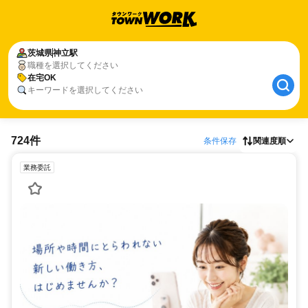
茨城県
神立駅
職種を選択してください
在宅OK
キーワードを選択してください
724件
条件保存
関連度順
業務委託