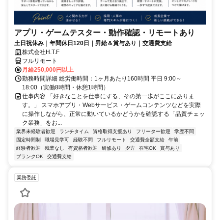
アプリ・ゲームテスター・動作確認・リモートあり
土日祝休み｜年間休日120日｜昇給＆賞与あり｜交通費支給
株式会社H.T.F
フルリモート
月給250,000円以上
勤務時間詳細 総労働時間：1ヶ月あたり160時間 平日 9:00～
18:00（実働8時間・休憩1時間）
仕事内容 「好きなことを仕事にする、その第一歩がここにありま
す。」 スマホアプリ・Webサービス・ゲームコンテンツなどを実際
に操作しながら、正常に動いているかどうかを確認する「品質チェッ
ク業務」をお...
業界未経験者歓迎
ランチタイム
資格取得支援あり
フリーター歓迎
学歴不問
固定時間制
職場見学可
経験不問
フルリモート
交通費全額支給
午前
経験者歓迎
残業なし
有資格者歓迎
研修あり
夕方
在宅OK
賞与あり
ブランクOK
交通費支給
業務委託