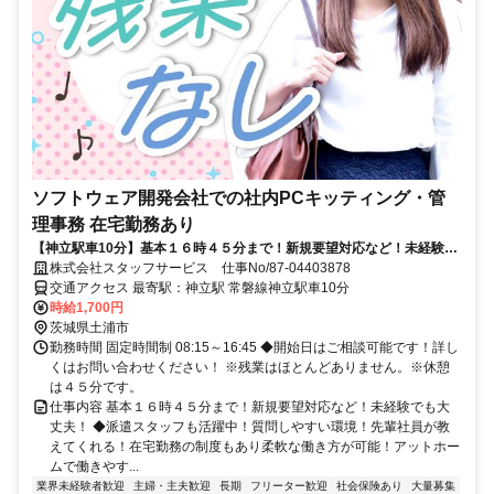
ソフトウェア開発会社での社内PCキッティング・管
理事務 在宅勤務あり
【神立駅車10分】基本１６時４５分まで！新規要望対応など！未経験で
も大丈夫！
株式会社スタッフサービス 仕事No/87-04403878
交通アクセス 最寄駅：神立駅 常磐線神立駅車10分
時給1,700円
茨城県土浦市
勤務時間 固定時間制 08:15～16:45 ◆開始日はご相談可能です！詳し
くはお問い合わせください！ ※残業はほとんどありません。※休憩
は４５分です。
仕事内容 基本１６時４５分まで！新規要望対応など！未経験でも大
丈夫！ ◆派遣スタッフも活躍中！質問しやすい環境！先輩社員が教
えてくれる！在宅勤務の制度もあり柔軟な働き方が可能！アットホー
ムで働きやす...
業界未経験者歓迎
主婦・主夫歓迎
長期
フリーター歓迎
社会保険あり
大量募集