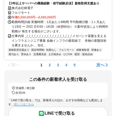
【3年以上サーバーの構築経験・保守経験必須】資格取得支援あり
株式会社林電子
フルリモート
年俸5,500,000円～6,500,000円
勤務時間詳細 実働時間：1日あたり8時間 平均勤務日数：1ヶ月あた
り19日 〜 20日 ⏰9:00～18:00（休憩60分） ※案件状況により時間外
勤務が 発生する場合がございます。
仕事内容 _/_/_/_/_/_/_/_/_/_/_/_/_/_/_/_/_/_/ メガバンク基盤を支える
インフラエンジニア募集 金融インフラの最前線で、 本物の基盤技術
を磨きませんか。 当社...
資格取得支援あり
固定時間制
転勤なし
フルリモート
経験者歓迎
研修あり
賞与あり
育休あり
交通費支給
土日祝休み
ひげOK
髪型・髪色自由
前へ
次へ
1
2
3
4
5
この条件の新着求人を受け取る
茨城県 / 神立駅
在宅OK
「LINEで受け取る」では、新着求人のほか、おすすめ情報なども配信しま
す。
詳しくはこちら
LINEで受け取る