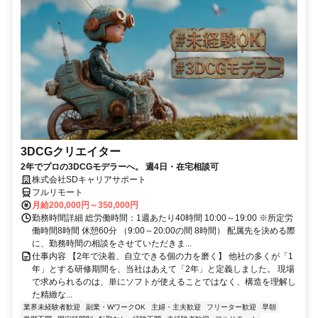
3DCGクリエイター
2年でプロの3DCGモデラーへ。 週4日・在宅相談可
株式会社SDキャリアサポート
フルリモート
月給200,000円～350,000円
勤務時間詳細 総労働時間：1週あたり40時間 10:00～19:00 ※所定労
働時間8時間 休憩60分 （9:00～20:00の間 8時間） 配属先を決める際
に、勤務時間の相談をさせていただきま...
仕事内容 【2年で決着、自立できる個の力を磨く】 他社の多くが「1
年」とする研修期間を、当社はあえて「2年」と定義しました。 現場
で求められるのは、単にソフトが使えることではなく、構造を理解し
た精緻な...
業界未経験者歓迎
副業・WワークOK
主婦・主夫歓迎
フリーター歓迎
早朝