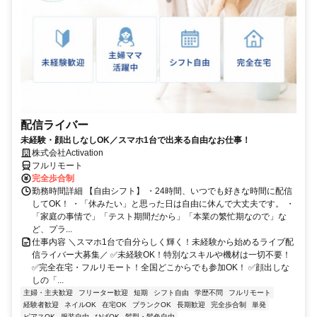
配信ライバー
未経験・顔出しなしOK／スマホ1台で出来る自由なお仕事！
株式会社Activation
フルリモート
完全歩合制
勤務時間詳細 【自由シフト】 ・24時間、いつでも好きな時間に配信
してOK！ ・「休みたい」と思った日は自由に休んで大丈夫です。 ・
「家庭の事情で」「テスト期間だから」「本業の繁忙期なので」な
ど、プラ...
仕事内容 ＼スマホ1台で自分らしく輝く！未経験から始めるライブ配
信ライバー大募集／ ✅未経験OK！特別なスキルや機材は一切不要！
✅完全在宅・フルリモート！全国どこからでも参加OK！ ✅顔出しな
しの「...
主婦・主夫歓迎
フリーター歓迎
短期
シフト自由
学歴不問
フルリモート
経験者歓迎
ネイルOK
在宅OK
ブランクOK
長期歓迎
完全歩合制
単発
ピアスOK
服装自由
ひげOK
髪型・髪色自由