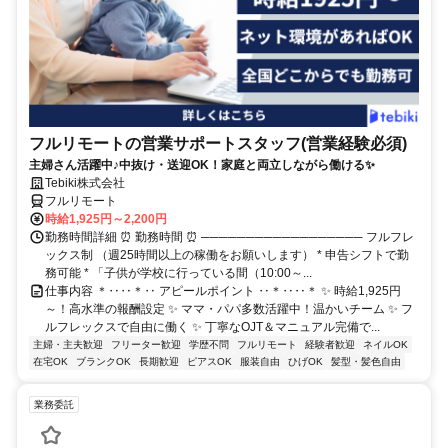
フルリモートの営業サポートスタッフ(営業経験必須)
主婦さん活躍中♪中抜け・送迎OK！家庭と両立しながら働ける✨
Tebiki株式会社
フルリモート
時給1,925円～2,200円
勤務時間詳細 ⏰ 勤務時間 ⏰ ────────────────── フルフレ
ックス制 （週25時間以上の稼働をお願いします） * 申告シフトで勤
務可能 * 「子供が学校に行っている間（10:00～...
仕事内容 ＊‥‥＊‥ アピールポイント ‥＊‥‥＊ ✨ 時給1,925円
～！高水準の報酬設定 ✨ ママ・パパ多数活躍中！温かいチーム ✨ フ
ルフレックスで自由に働く ✨ 丁寧なOJT＆マニュアル完備で...
主婦・主夫歓迎
フリーター歓迎
学歴不問
フルリモート
経験者歓迎
ネイルOK
在宅OK
ブランクOK
長期歓迎
ピアスOK
服装自由
ひげOK
髪型・髪色自由
業務委託