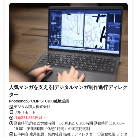
人気マンガを支える|デジタルマンガ制作進行ディレク
ター
Photoshop／CLIP STUDIO経験必須
デジタル職人株式会社
フルリモート
月給271,881円以上
勤務時間詳細 総労働時間：1ヶ月あたり160時間 勤務時間は10:00～
19:00（実働8時間／休憩1時間）の固定時間制
仕事内容 雇用形態：契約社員 職種：ディレクター 〇業務概要 デジタ