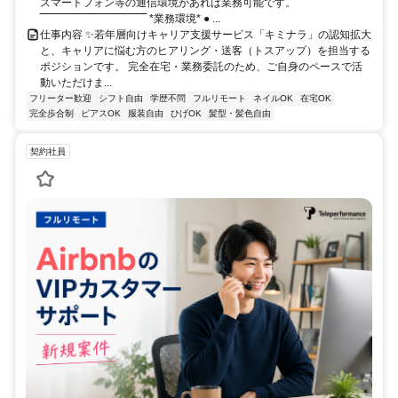
スマートフォン等の通信環境があれば業務可能です。
‾‾‾‾‾‾‾‾‾‾‾‾‾‾‾‾‾‾‾‾‾‾‾‾‾‾‾‾‾‾ *業務環境* ● ...
仕事内容 ✨若年層向けキャリア支援サービス「キミナラ」の認知拡大
と、キャリアに悩む方のヒアリング・送客（トスアップ）を担当する
ポジションです。 完全在宅・業務委託のため、ご自身のペースで活
動いただけま...
フリーター歓迎
シフト自由
学歴不問
フルリモート
ネイルOK
在宅OK
完全歩合制
ピアスOK
服装自由
ひげOK
髪型・髪色自由
契約社員