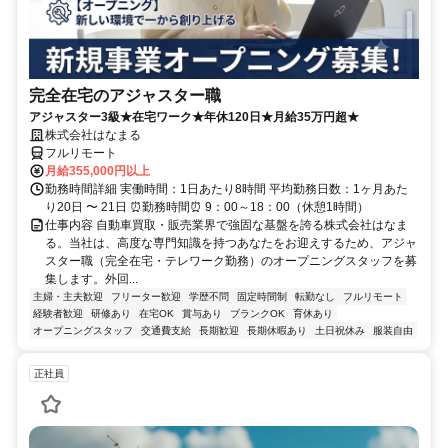
完全在宅のアジャスター職
アジャスター3級★在宅ワーク★年休120日★月給35万円超★
株式会社はなまる
フルリモート
月給355,000円以上
勤務時間詳細 実働時間：1日あたり8時間 平均勤務日数：1ヶ月あた
り20日 〜 21日 ⏰勤務時間⏰ 9：00～18：00（休憩1時間）
仕事内容 自動車買取・販売業界で強固な基盤を誇る株式会社はなま
る。当社は、高度な専門知識を持つあなたをお迎えするため、アジャ
スター職（完全在宅・テレワーク勤務）のオープニングスタッフを募
集します。外回...
主婦・主夫歓迎
フリーター歓迎
学歴不問
固定時間制
転勤なし
フルリモート
経験者歓迎
研修あり
在宅OK
賞与あり
ブランクOK
育休あり
オープニングスタッフ
交通費支給
長期歓迎
長期休暇あり
土日祝休み
服装自由
正社員