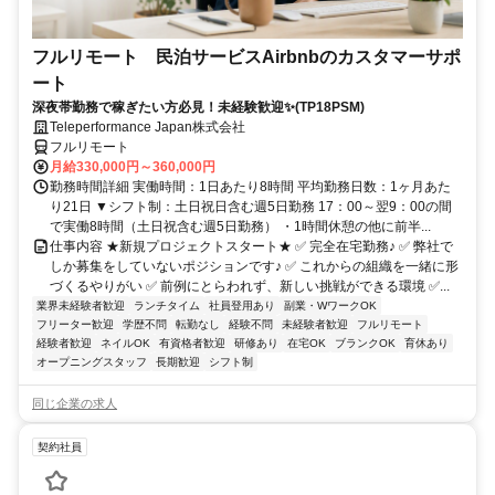
フルリモート 民泊サービスAirbnbのカスタマーサポ
ート
深夜帯勤務で稼ぎたい方必見！未経験歓迎✨(TP18PSM)
Teleperformance Japan株式会社
フルリモート
月給330,000円～360,000円
勤務時間詳細 実働時間：1日あたり8時間 平均勤務日数：1ヶ月あた
り21日 ▼シフト制：土日祝日含む週5日勤務 17：00～翌9：00の間
で実働8時間（土日祝含む週5日勤務） ・1時間休憩の他に前半...
仕事内容 ★新規プロジェクトスタート★ ✅ 完全在宅勤務♪ ✅ 弊社で
しか募集をしていないポジションです♪ ✅ これからの組織を一緒に形
づくるやりがい ✅ 前例にとらわれず、新しい挑戦ができる環境 ✅...
業界未経験者歓迎
ランチタイム
社員登用あり
副業・WワークOK
フリーター歓迎
学歴不問
転勤なし
経験不問
未経験者歓迎
フルリモート
経験者歓迎
ネイルOK
有資格者歓迎
研修あり
在宅OK
ブランクOK
育休あり
オープニングスタッフ
長期歓迎
シフト制
同じ企業の求人
契約社員