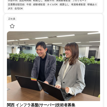
学歴不問
固定時間制
転勤なし
経験不問
未経験者歓迎
フルリモート
交通費全額支給
午前
経験者歓迎
ネイルOK
残業なし
有資格者歓迎
研修あり
夕方
在宅OK
正社員
関西 インフラ基盤(サーバー)技術者募集