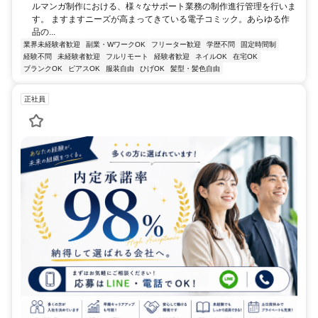
ルマンガ制作における、様々なサポート業務の制作進行管理を行いま
す。 ますますニーズが高まってきている電子コミック。あらゆる作
品の...
業界未経験者歓迎
副業・WワークOK
フリーター歓迎
学歴不問
固定時間制
経験不問
未経験者歓迎
フルリモート
経験者歓迎
ネイルOK
在宅OK
ブランクOK
ピアスOK
服装自由
ひげOK
髪型・髪色自由
正社員