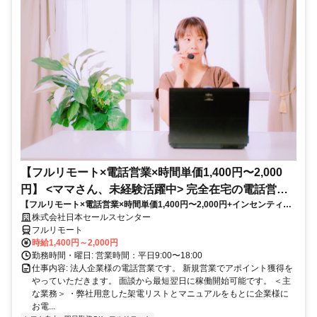
【フルリモート×電話営業×時間単価1,400円〜2,000
円】 <ママさん、未経験活躍中> 完全在宅の電話営業
【フルリモート×電話営業×時間単価1,400円〜2,000円+インセンティブ
で家庭と仕事の両立を実現
あり】 ＜ママさん、未経験活躍中＞ 完全在宅の電話営業で家庭と仕事の
株式会社日本セールスセンター
両立を実現
フルリモート
時給1,400円～2,000円
勤務時間・曜日: 営業時間：平日9:00〜18:00
仕事内容: 法人企業様の電話営業です。 新規営業でアポイント獲得を
やっていただきます。 面談から最短翌日に稼働開始可能です。 ＜主
な業務＞ ・弊社用意した架電リストとマニュアルをもとに企業様に
お電...