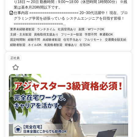
り18日 〜 20日 勤務時間：9:00〜18:00（休憩時間 1時間00分） ※残
業は基本月20時間以下です。
仕事内容 ======================= 20−30代活躍中！ 現在、プロ
グラミング学習を頑張っている システムエンジニアを目指す皆様！
=======================...
業界未経験者歓迎
ランチタイム
社員登用あり
副業・WワークOK
主婦・主夫歓迎
資格取得支援あり
フリーター歓迎
学歴不問
車通勤OK
固定時間制
経験不問
未経験者歓迎
住宅手当あり
フルリモート
交通費全額支給
経験者歓迎
ネイルOK
有資格者歓迎
研修あり
在宅OK
正社員