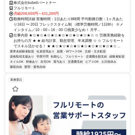
株式会社kubellパートナー
フルリモート
月給208,000円～431,200円
勤務時間詳細 実働時間：1日あたり8時間 平均勤務日数：1ヶ月あた
り18日 〜 20日 フレックスタイム制 （標準労働時間／1日8h） ※メ
インタイム／10：00～16：00 ◎残業少なめ！ 月平...
仕事内容 ★☆★☆★☆★☆★☆★☆★☆★☆★☆ ☆ 労務実務経験を
お持ちの方 ★ ★ 給与計算、勤怠管理、年末調整 ☆ ☆ フルリモート
でスキル活かせる！ ★ ★☆★☆★☆★☆★☆★☆★☆★☆★☆ ...
業界未経験者歓迎
社員登用あり
副業・WワークOK
主婦・主夫歓迎
資格取得支援あり
学歴不問
転勤なし
フルリモート
交通費全額支給
経験者歓迎
ネイルOK
研修あり
在宅OK
賞与あり
交通費支給
ピアスOK
土日祝休み
服装自由
髪型・髪色自由
業務委託