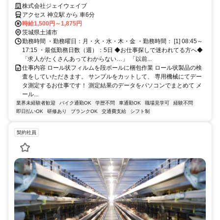
株式会社ジェイウェイブ
アクセス 神立駅 から 車6分
時給1,500円～1,875円
茨城県土浦市
勤務時間 ・勤務曜日：月・火・水・木・金 ・勤務時間： [1] 08:45～
17:15 ・最低勤務日数（週）：5日 ◆お仕事探しで迷われてる方へ◆
「求人がたくさんあってわからない…」 「以前...
仕事内容 ロール状フィルムを段ボールに梱包作業 ロール状製品の検
査をしていただきます。 サンプルをカットして、 専用機械にてデー
タ測定するお仕事です！ 測定結果のデータをパソコンでまとめて メ
ール...
業界未経験者歓迎
バイク通勤OK
学歴不問
車通勤OK
職場見学可
経験不問
即日払いOK
研修あり
ブランクOK
交通費支給
シフト制
契約社員