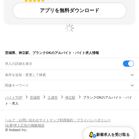
アプリを無料ダウンロード
茨城県、神立駅、ブランクOKのアルバイト・バイト求人情報
求人の詳細を表示
条件を追加・変更して検索
市区町村を追加・変更
関連キーワード
完全在宅ワーク 全国
シール貼り 在宅
現在地周辺
ガチャガチャ
犬カフェ
茨城県
駅を追加・変更
バイトTOP
茨城県
土浦市
神立駅
ブランクOKのアルバイト・バイ
茨城県
すべて
ト・求人
水戸市
日立市
土浦市
古河市
石岡市
結城市
龍ケ崎市
下妻市
常総市
常陸太田市
職種を追加・変更
JR常磐線(取手～いわき)
高萩市
北茨城市
笠間市
取手市
牛久市
つくば市
ひたちなか市
鹿嶋市
潮来市
取手駅
藤代駅
龍ケ崎市駅
牛久駅
ひたち野うしく駅
荒川沖駅
土浦駅
神立駅
高浜駅
飲食・フードサービス
守谷市
常陸大宮市
那珂市
筑西市
坂東市
稲敷市
かすみがうら市
桜川市
神栖市
特徴を追加・変更
石岡駅
羽鳥駅
岩間駅
友部駅
内原駅
赤塚駅
偕楽園駅
水戸駅
勝田駅
佐和駅
東海駅
飲食・フードサービス
行方市
鉾田市
つくばみらい市
すべて
小美玉市
東茨城郡
那珂郡
久慈郡
稲敷郡
結城郡
ヘルプ・お問い合わせ
サイトマップ
利用規約・プライバシーポリシー
大甕駅
常陸多賀駅
日立駅
小木津駅
十王駅
高萩駅
南中郷駅
磯原駅
大津港駅
ホールスタッフ
キッチンスタッフ
皿洗い・洗い場
精肉・鮮魚加工
給食調理
人気
猿島郡
北相馬郡
[企業]求人広告の掲載相談
雇用形態を追加・変更
パン屋（ベーカリー）
フードカウンター販売員
バー（BAR）・バーテンダー
日払いOK
高校生歓迎
学生歓迎
深夜の仕事
髪型・髪色自由
ひげOK
ネイルOK
宇都宮線
新着求人を受け取る
飲食店補助（開店・閉店準備）
飲食店（店長・マネージャー）
ピアスOK
アルバイト・パート
履歴書不要
オープニングスタッフ
留学生・外国人活躍中
古河駅
都道府県を変更