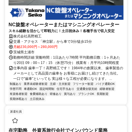
NC旋盤オペレーターまたはマシニングオペレーター
スキル経験を活かして即戦力に！土日祝休み！各種手当で収入安定
株式会社高野精工
交通・アクセス 「神立駅」から車で3分/徒歩15分
月給230,000円～280,000円
茨城県土浦市
勤務時間詳細 実働時間：1日あたり7時間 平均勤務日数：1ヶ月あた
り20日 09：00～17：15 （休憩75分） 残業有：月平均10時間程度
仕事内容 歯車一丁！高野精工です！ 1984年の創業以来、 歯車製造の
メーカーとして高品質の歯車を お客様にお届けし続けてきた当社。
一口で”歯車”といっても 実は様々な工程が必要になります。 ...
制服あり
業界未経験者歓迎
主婦・主夫歓迎
フリーター歓迎
バイク通勤OK
学歴不問
車通勤OK
固定時間制
住宅手当あり
交通費全額支給
経験者歓迎
有資格者歓迎
食費補助あり
研修あり
賞与あり
ブランクOK
長期歓迎
長期休暇あり
土日祝休み
派遣社員
在宅勤務 外資系旅行会社でインバウンド業務