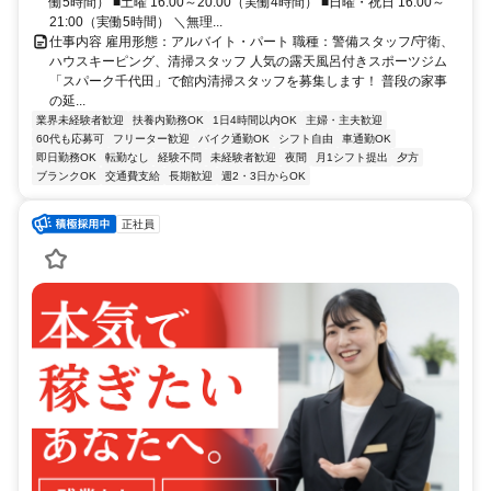
働5時間） ■土曜 16:00～20:00（実働4時間） ■日曜・祝日 16:00～
21:00（実働5時間） ＼無理...
仕事内容 雇用形態：アルバイト・パート 職種：警備スタッフ/守衛、
ハウスキーピング、清掃スタッフ 人気の露天風呂付きスポーツジム
「スパーク千代田」で館内清掃スタッフを募集します！ 普段の家事
の延...
業界未経験者歓迎
扶養内勤務OK
1日4時間以内OK
主婦・主夫歓迎
60代も応募可
フリーター歓迎
バイク通勤OK
シフト自由
車通勤OK
即日勤務OK
転勤なし
経験不問
未経験者歓迎
夜間
月1シフト提出
夕方
ブランクOK
交通費支給
長期歓迎
週2・3日からOK
正社員