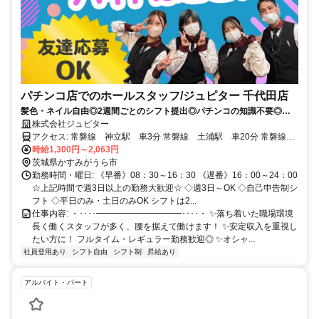
パチンコ店でのホールスタッフ/ジュピター 千代田店
髪色・ネイル自由◎2週間ごとのシフト提出◎パチンコの知識不要◎土
日祝＆深夜時給UP◎週3日勤務歓迎で安定した稼ぎ◎
株式会社ジュピター
アクセス: 常磐線 神立駅 車3分 常磐線 土浦駅 車20分 常磐線
石岡駅 車20分
時給1,300円～2,063円
茨城県かすみがうら市
勤務時間・曜日: 《早番》08：30～16：30 《遅番》16：00～24：00
☆上記時間で週3日以上の勤務大歓迎☆ ◇週3日～OK ◇自己申告制シ
フト ◇平日のみ・土日のみOK シフトは2...
仕事内容: ・････━━━━━━━━━━････・ ✨落ち着いた職場環境
長く働くスタッフが多く、腰を据えて働けます！ ✨安定収入を重視し
たい方に！ フルタイム・レギュラー勤務歓迎◎ ✨オシャ...
社員登用あり
シフト自由
シフト制
昇給あり
アルバイト・パート