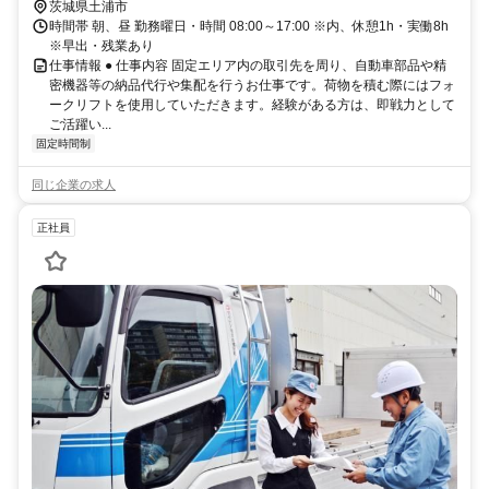
茨城県土浦市
時間帯 朝、昼 勤務曜日・時間 08:00～17:00 ※内、休憩1h・実働8h
※早出・残業あり
仕事情報 ● 仕事内容 固定エリア内の取引先を周り、自動車部品や精
密機器等の納品代行や集配を行うお仕事です。荷物を積む際にはフォ
ークリフトを使用していただきます。経験がある方は、即戦力として
ご活躍い...
固定時間制
同じ企業の求人
正社員