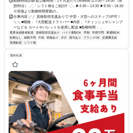
勤務時間詳細 総労働時間：1ヶ月あたり160時間 ⏰3:00～19:00 （休
憩90分） ╱╱ シフト例をご紹介❗ ╲╲ ▶4:30～13:30 ▶9:30～18:30
※現場より勤務時間変動の...
仕事内容 ／／ 資格取得支援ありで 中型・大型へのステップUP可！
＼＼ ■職種： └大型配送ドライバー ■内容： └ティッシュやシャンプ
ーなどを カートやパレットを使用し配送 ■勤務時間： ...
業界未経験者歓迎
資格取得支援あり
バイク通勤OK
早朝
学歴不問
車通勤OK
転勤なし
経験不問
午前
研修あり
夕方
賞与あり
ブランクOK
交通費支給
長期歓迎
シフト制
契約社員