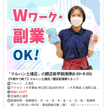
「マルハン土浦店」の開店前早朝清掃(6:00~8:00)
【午前中で終了】マルハン土浦店／開店前清掃スタッフ
マルハン 土浦店
アクセス ＪＲ常磐線 神立西口徒歩約36分、ＪＲ常磐線 土浦西口徒歩
約59分 神立駅から車で8分（バイク・車通勤OK）
時給1,080円
茨城県土浦市
勤務時間 ・勤務曜日：月・火・水・木・金・土・日・祝 ・勤務時
間： [1] 06:00～08:00 ・最低勤務日数（週）：4日 ＋─＋─＋─＋─＋