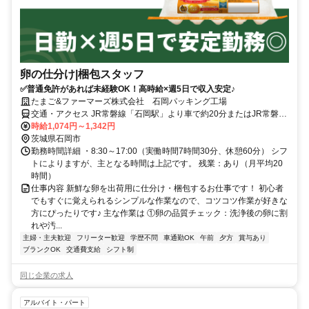
卵の仕分け|梱包スタッフ
✅普通免許があれば未経験OK！高時給×週5日で収入安定♪
たまご&ファーマーズ株式会社 石岡パッキング工場
交通・アクセス JR常磐線「石岡駅」より車で約20分またはJR常磐線
「神立駅」から車で5分 ※車通勤OK
時給1,074円～1,342円
茨城県石岡市
勤務時間詳細 ・8:30～17:00（実働時間7時間30分、休憩60分） シフ
トによりますが、主となる時間は上記です。 残業：あり（月平均20
時間）
仕事内容 新鮮な卵を出荷用に仕分け・梱包するお仕事です！ 初心者
でもすぐに覚えられるシンプルな作業なので、コツコツ作業が好きな
方にぴったりです♪ 主な作業は ①卵の品質チェック：洗浄後の卵に割
れや汚...
主婦・主夫歓迎
フリーター歓迎
学歴不問
車通勤OK
午前
夕方
賞与あり
ブランクOK
交通費支給
シフト制
同じ企業の求人
アルバイト・パート