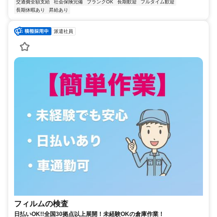
交通費全額支給
社会保険完備
ブランクOK
長期歓迎
フルタイム歓迎
長期休暇あり
昇給あり
派遣社員
フィルムの検査
日払いOK!!全国30拠点以上展開！未経験OKの倉庫作業！