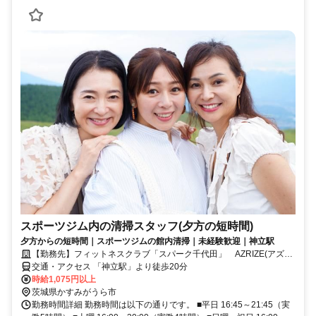
スポーツジム内の清掃スタッフ(夕方の短時間)
夕方からの短時間｜スポーツジムの館内清掃｜未経験歓迎｜神立駅
【勤務先】フィットネスクラブ「スパーク千代田」 AZRIZE(アズラ
イズ)株式会社
交通・アクセス 「神立駅」より徒歩20分
時給1,075円以上
茨城県かすみがうら市
勤務時間詳細 勤務時間は以下の通りです。 ■平日 16:45～21:45（実