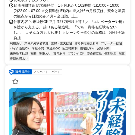
勤務時間詳細 総労働時間：1ヶ月あたり162時間 (1)10:00～19:00
(2)22:00～07:00 ※交替勤務 5勤2休 ※入社6カ月程度は、安全と教育
の観点から日勤のみ／月～金出勤、土...
仕事内容 ＼未経験OKで月収27万円以上可！／ 『エレベーターや橋』
を陰から支える、 誇りある製造職。 「でも、資格も経験もない
し…」 →そんな方も大歓迎！ クレーンや玉掛けの資格は 【会社全額
負担...
制服あり
業界未経験者歓迎
主婦・主夫歓迎
資格取得支援あり
フリーター歓迎
バイク通勤OK
学歴不問
車通勤OK
固定時間制
職場見学可
経験不問
未経験者歓迎
夜間
研修あり
賞与あり
ブランクOK
交通費支給
長期歓迎
深夜
長期休暇あり
アルバイト・パート