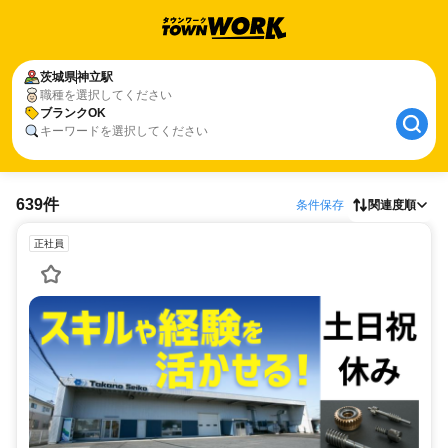
茨城県
神立駅
職種を選択してください
ブランクOK
キーワードを選択してください
639件
条件保存
関連度順
正社員