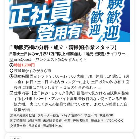
自動販売機の分解・組立・清掃(軽作業スタッフ)
日勤★土日休み★月収21万円以上♪転勤無し！地元で安定♪ライフワーク
バランス◎学歴・経験不問です！
onEQuest (ワンクエスト)EQかすみがうら
時給1,200円
茨城県かすみがうら市
勤務時間 固定シフト 9：00～17：00 実働：7h、休憩：1h 週5日（月
～金） 休日：土・日 ※社内カレンダーにより 土日以外の休み有り 面
接時に詳細はご説明します ＜１日の仕事の流れ＞ ...
仕事内容 【土日休み×モクモク作業】普段街で見かける自販機を整備
するお仕事！パート・アルバイト募集 普段何気なく使っている自動
販売機。 実はたくさんの部品で動いています。 あなたが整備した自
販機が街に...
業界未経験者歓迎
フリーター歓迎
バイク通勤OK
学歴不問
車通勤OK
固定時間制
経験不問
未経験者歓迎
午前
経験者歓迎
研修あり
ブランクOK
交通費支給
長期歓迎
週4日以上OK