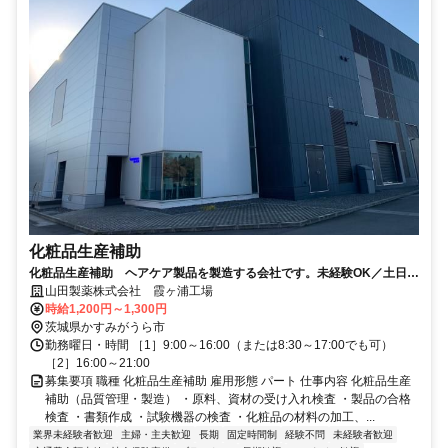
化粧品生産補助
化粧品生産補助 ヘアケア製品を製造する会社です。未経験OK／土日祝
休み／年間休日120日以上
山田製薬株式会社 霞ヶ浦工場
時給1,200円～1,300円
茨城県かすみがうら市
勤務曜日・時間 ［1］9:00～16:00（または8:30～17:00でも可）
［2］16:00～21:00
募集要項 職種 化粧品生産補助 雇用形態 パート 仕事内容 化粧品生産
補助（品質管理・製造） ・原料、資材の受け入れ検査 ・製品の合格
検査 ・書類作成 ・試験機器の検査 ・化粧品の材料の加工、...
業界未経験者歓迎
主婦・主夫歓迎
長期
固定時間制
経験不問
未経験者歓迎