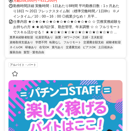
月給208,000円～431,200円
勤務時間詳細 実働時間：1日あたり8時間 平均勤務日数：1ヶ月あた
り18日 〜 20日 フレックスタイム制 （標準労働時間／1日8h） ※メ
インタイム／10：00～16：00 ◎残業少なめ！ 月平...
仕事内容 ★☆★☆★☆★☆★☆★☆★☆★☆★☆ ☆ 労務実務経験を
お持ちの方 ★ ★ 給与計算、勤怠管理、年末調整 ☆ ☆ フルリモート
でスキル活かせる！ ★ ★☆★☆★☆★☆★☆★☆★☆★☆★☆ ...
業界未経験者歓迎
社員登用あり
副業・WワークOK
主婦・主夫歓迎
資格取得支援あり
学歴不問
転勤なし
フルリモート
交通費全額支給
経験者歓迎
ネイルOK
研修あり
在宅OK
賞与あり
交通費支給
ピアスOK
土日祝休み
服装自由
髪型・髪色自由
アルバイト・パート