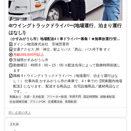
4tウイングトラックドライバー(地場運行、泊まり運行
はなし!)
（かすみがうら市）地場配送4ｔ車ドライバー募集！★無事故運行/安全
運行の取組はしっかり評価◎
ダイシン物流株式会社 茨城営業所
交通アクセス JR「神立」駅よりバス「西山」バス停下車 すぐ
月給280,000円以上
茨城県かすみがうら市
勤務曜日・時間 6：00～15：00 ※配送先等によって勤務時間前後し
ます
職種 4ｔウイングトラックドライバー（地場運行、泊まり運行はな
し！） 仕事内容 かすみがうら市の車庫で、4ｔ車での【関東圏内地場
配送】になります。 配送する商品は、住宅設備商品／建材商品など
です。 ...
制服あり
主婦・主夫歓迎
フリーター歓迎
学歴不問
固定時間制
経験者歓迎
社会保険完備
ブランクOK
交通費支給
長期歓迎
同じ企業の求人
正社員