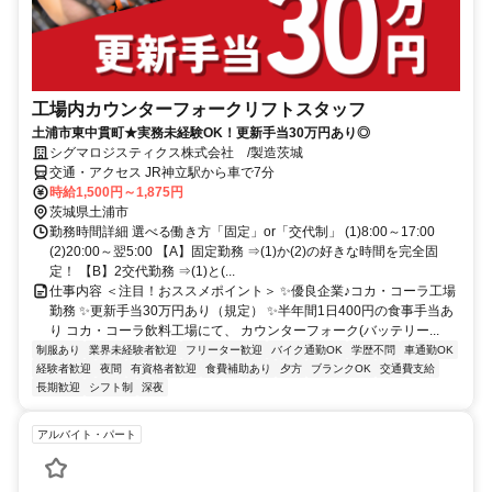
工場内カウンターフォークリフトスタッフ
土浦市東中貫町★実務未経験OK！更新手当30万円あり◎
シグマロジスティクス株式会社 /製造茨城
交通・アクセス JR神立駅から車で7分
時給1,500円～1,875円
茨城県土浦市
勤務時間詳細 選べる働き方「固定」or「交代制」 (1)8:00～17:00
(2)20:00～翌5:00 【A】固定勤務 ⇒(1)か(2)の好きな時間を完全固
定！ 【B】2交代勤務 ⇒(1)と(...
仕事内容 ＜注目！おススメポイント＞ ✨優良企業♪コカ・コーラ工場
勤務 ✨更新手当30万円あり（規定） ✨半年間1日400円の食事手当あ
り コカ・コーラ飲料工場にて、 カウンターフォーク(バッテリー...
制服あり
業界未経験者歓迎
フリーター歓迎
バイク通勤OK
学歴不問
車通勤OK
経験者歓迎
夜間
有資格者歓迎
食費補助あり
夕方
ブランクOK
交通費支給
長期歓迎
シフト制
深夜
アルバイト・パート