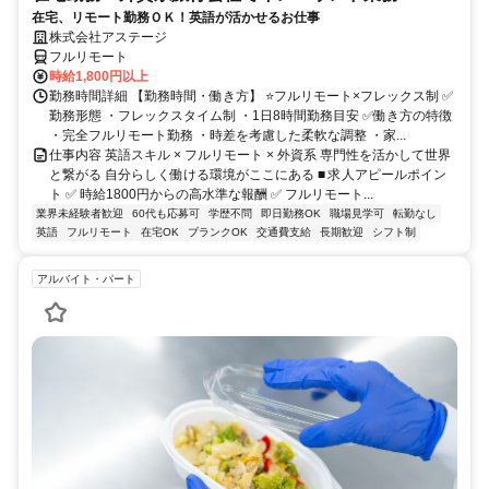
在宅、リモート勤務ＯＫ！英語が活かせるお仕事
株式会社アステージ
フルリモート
時給1,800円以上
勤務時間詳細 【勤務時間・働き方】 ⭐フルリモート×フレックス制 ✅
勤務形態 ・フレックスタイム制 ・1日8時間勤務目安 ✅働き方の特徴
・完全フルリモート勤務 ・時差を考慮した柔軟な調整 ・家...
仕事内容 英語スキル × フルリモート × 外資系 専門性を活かして世界
と繋がる 自分らしく働ける環境がここにある ■ 求人アピールポイン
ト ✅ 時給1800円からの高水準な報酬 ✅ フルリモート...
業界未経験者歓迎
60代も応募可
学歴不問
即日勤務OK
職場見学可
転勤なし
英語
フルリモート
在宅OK
ブランクOK
交通費支給
長期歓迎
シフト制
アルバイト・パート