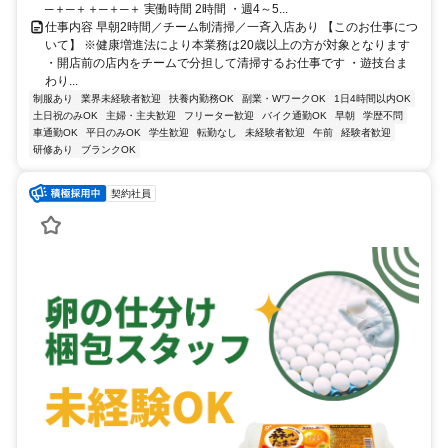
─＋─＋＋─＋─＋ 実働時間 2時間 ・週4～5...
仕事内容 早朝2時間／チーム制清掃／一斉入店あり 【このお仕事につ
いて】 ※健康増進法により本業務は20歳以上の方が対象となります
・開店前の店内をチームで分担して清掃するお仕事です ・遊技台ま
わり...
制服あり
業界未経験者歓迎
扶養内勤務OK
副業・WワークOK
1日4時間以内OK
土日祝のみOK
主婦・主夫歓迎
フリーター歓迎
バイク通勤OK
早朝
学歴不問
車通勤OK
平日のみOK
学生歓迎
転勤なし
未経験者歓迎
午前
経験者歓迎
研修あり
ブランクOK
契約社員