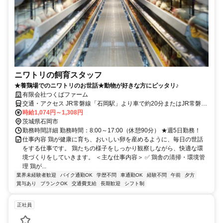
ニワトリの飼育スタッフ
★養鶏場でのニワトリのお世話★動物が好きな方にピッタリ♪
有限会社つくばファーム
交通・アクセス JR常磐線「石岡駅」より車で約20分またはJR常磐線
「神立駅」から車で5分 車通勤OK
時給1,074円～1,308円
茨城県石岡市
勤務時間詳細 勤務時間：8:00～17:00（休憩90分） ★週5日勤務！
仕事内容 鶏が健康に育ち、おいしい卵を産めるように、毎日の世話
をする仕事です。 鶏たちの様子をしっかり観察しながら、快適な環
境づくりをしていきます。 ＜主な仕事内容＞ ✅ 鶏舎の清掃・環境管
理 鶏が...
業界未経験者歓迎
バイク通勤OK
学歴不問
車通勤OK
経験不問
午前
夕方
賞与あり
ブランクOK
交通費支給
長期歓迎
シフト制
正社員