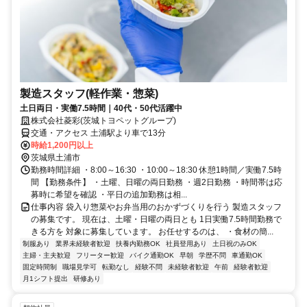
製造スタッフ(軽作業・惣菜)
土日両日・実働7.5時間｜40代・50代活躍中
株式会社菱彩(茨城トヨペットグループ)
交通・アクセス 土浦駅より車で13分
時給1,200円以上
茨城県土浦市
勤務時間詳細 ・8:00～16:30 ・10:00～18:30 休憩1時間／実働7.5時
間 【勤務条件】 ・土曜、日曜の両日勤務 ・週2日勤務 ・時間帯は応
募時に希望を確認 ・平日の追加勤務は相...
仕事内容 袋入り惣菜やお弁当用のおかずづくりを行う 製造スタッフ
の募集です。 現在は、土曜・日曜の両日とも 1日実働7.5時間勤務で
きる方を 対象に募集しています。 お任せするのは、 ・食材の簡...
制服あり
業界未経験者歓迎
扶養内勤務OK
社員登用あり
土日祝のみOK
主婦・主夫歓迎
フリーター歓迎
バイク通勤OK
早朝
学歴不問
車通勤OK
固定時間制
職場見学可
転勤なし
経験不問
未経験者歓迎
午前
経験者歓迎
月1シフト提出
研修あり