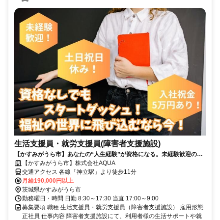
生活支援員・就労支援員(障害者支援施設)
【かすみがうら市】あなたの“人生経験”が資格になる。未経験歓迎の就
労支援員募集！入社後の資格取得OK
【かすみがうら市】株式会社AQUA
交通アクセス 各線「神立駅」より徒歩11分
月給190,000円以上
茨城県かすみがうら市
勤務曜日・時間 日勤 8:30～17:30 当直 17:00～9:00
募集要項 職種 生活支援員・就労支援員（障害者支援施設） 雇用形態
正社員 仕事内容 障害者支援施設にて、利用者様の生活サポートや就