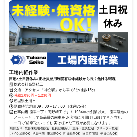
工場内軽作業
日勤×土日祝休み♪正社員登用制度有◎未経験から長く働ける環境
株式会社高野精工
交通・アクセス 「神立駅」から車で3分/徒歩15分
時給1,090円～1,230円
茨城県土浦市
勤務時間詳細 09：00～17：00 （休憩75分）
仕事内容 歯車一丁！高野精工です！ 1984年の創業以来、 歯車製造の
メーカーとして高品質の歯車を お客様にお届けし続けてきた当社。
一口で”歯車”といっても 実は様々な工程が必要になります。 ...
制服あり
業界未経験者歓迎
社員登用あり
主婦・主夫歓迎
フリーター歓迎
バイク通勤OK
学歴不問
車通勤OK
即日勤務OK
固定時間制
平日のみOK