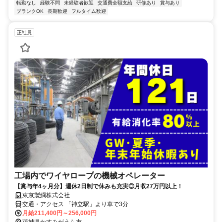
転勤なし
経験不問
未経験者歓迎
交通費全額支給
研修あり
賞与あり
ブランクOK
長期歓迎
フルタイム歓迎
正社員
工場内でワイヤロープの機械オペレーター
【賞与年4ヶ月分】週休2日制で休みも充実◎月収27万円以上！
東京製綱株式会社
交通・アクセス 「神立駅」より車で3分
月給211,400円～256,000円
茨城県かすみがうら市