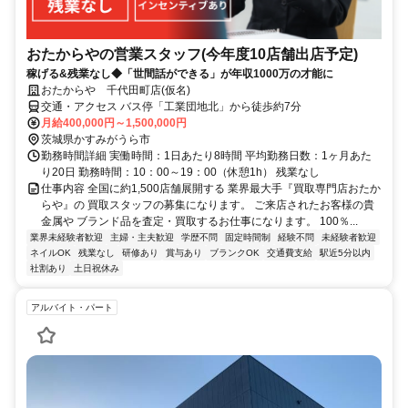
おたからやの営業スタッフ(今年度10店舗出店予定)
稼げる&残業なし◆「世間話ができる」が年収1000万の才能に
おたからや 千代田町店(仮名)
交通・アクセス バス停「工業団地北」から徒歩約7分
月給400,000円～1,500,000円
茨城県かすみがうら市
勤務時間詳細 実働時間：1日あたり8時間 平均勤務日数：1ヶ月あた
り20日 勤務時間：10：00～19：00（休憩1h） 残業なし
仕事内容 全国に約1,500店舗展開する 業界最大手『買取専門店おたか
らや』の 買取スタッフの募集になります。 ご来店されたお客様の貴
金属や ブランド品を査定・買取するお仕事になります。 100％...
業界未経験者歓迎
主婦・主夫歓迎
学歴不問
固定時間制
経験不問
未経験者歓迎
ネイルOK
残業なし
研修あり
賞与あり
ブランクOK
交通費支給
駅近5分以内
社割あり
土日祝休み
アルバイト・パート