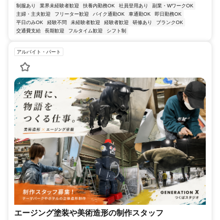
制服あり
業界未経験者歓迎
扶養内勤務OK
社員登用あり
副業・WワークOK
主婦・主夫歓迎
フリーター歓迎
バイク通勤OK
車通勤OK
即日勤務OK
平日のみOK
経験不問
未経験者歓迎
経験者歓迎
研修あり
ブランクOK
交通費支給
長期歓迎
フルタイム歓迎
シフト制
アルバイト・パート
エージング塗装や美術造形の制作スタッフ