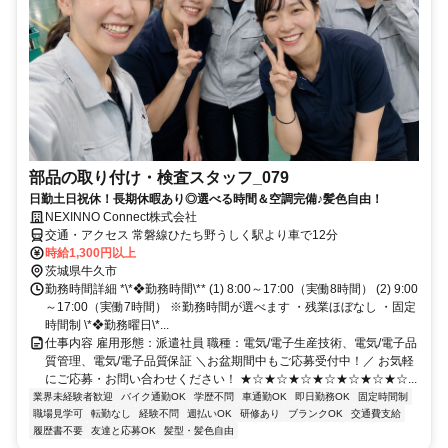
部品の取り付け・検査スタッフ_079
日勤土日祝休！長期休暇あり◎選べる時間＆空調完備♪髪色自由！
NEXINNO Connect株式会社
交通・アクセス 常磐線ひたち野うしく駅より車で12分
時給1,300円以上
茨城県牛久市
勤務時間詳細 *\*❖勤務時間\** (1) 8:00～17:00（実働8時間） (2) 9:00
～17:00（実働7時間） ※勤務時間が選べます ・残業ほぼなし ・固定
時間制 \*❖勤務曜日\*...
仕事内容 雇用形態：派遣社員 職種：電気/電子生産技術、電気/電子品
質管理、電気/電子品質保証 ＼お盆期間中もご応募受付中！／ お気軽
にご応募・お問い合わせください！ ★☆★☆★☆★☆★☆★☆★☆...
業界未経験者歓迎
バイク通勤OK
学歴不問
車通勤OK
即日勤務OK
固定時間制
職場見学可
転勤なし
経験不問
週払いOK
研修あり
ブランクOK
交通費支給
履歴書不要
友達と応募OK
髪型・髪色自由