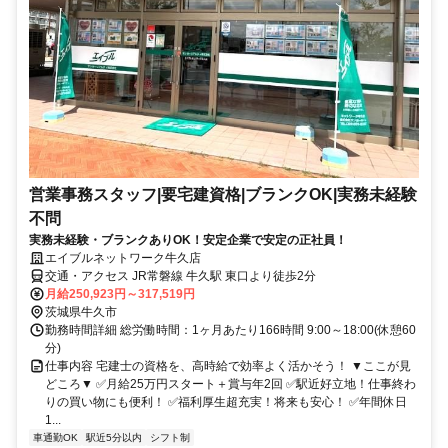
営業事務スタッフ|要宅建資格|ブランクOK|実務未経験
不問
実務未経験・ブランクありOK！安定企業で安定の正社員！
エイブルネットワーク牛久店
交通・アクセス JR常磐線 牛久駅 東口より徒歩2分
月給250,923円～317,519円
茨城県牛久市
勤務時間詳細 総労働時間：1ヶ月あたり166時間 9:00～18:00(休憩60
分)
仕事内容 宅建士の資格を、高時給で効率よく活かそう！ ▼ここが見
どころ▼ ✅月給25万円スタート＋賞与年2回 ✅駅近好立地！仕事終わ
りの買い物にも便利！ ✅福利厚生超充実！将来も安心！ ✅年間休日
1...
車通勤OK
駅近5分以内
シフト制