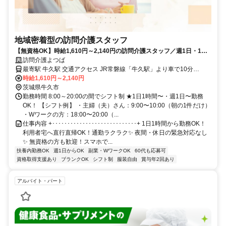
地域密着型の訪問介護スタッフ
【無資格OK】時給1,610円～2,140円の訪問介護スタッフ／週1日・1時
間から直行直帰OK
訪問介護よつば
最寄駅 牛久駅 交通アクセス JR常磐線「牛久駅」より車で10分
《Point》 ●直行直帰OK ●車通勤・バイク通勤OK（駐車場あり） ●転
時給1,610円～2,140円
勤なし
茨城県牛久市
勤務時間 8:00～20:00の間でシフト制 ★1日1時間〜・週1日〜勤務
OK！ 【シフト例】 ・主婦（夫）さん：9:00〜10:00（朝の1件だけ）
・Wワークの方：18:00〜20:00（...
仕事内容 +････････････････････････････+ 1日1時間から勤務OK！
利用者宅へ直行直帰OK！通勤ラクラク✨ 夜間・休日の緊急対応なし
✨ 無資格の方も歓迎！スマホで...
扶養内勤務OK
週1日からOK
副業・WワークOK
60代も応募可
資格取得支援あり
ブランクOK
シフト制
服装自由
賞与年2回あり
アルバイト・パート