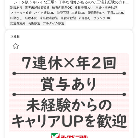
ントを扱うキレイな工場✨ 丁寧な研修があるので 工場未経験の方も...
制服あり
業界未経験者歓迎
扶養内勤務OK
社員登用あり
主婦・主夫歓迎
フリーター歓迎
バイク通勤OK
学歴不問
車通勤OK
即日勤務OK
平日のみOK
転勤なし
経験不問
未経験者歓迎
経験者歓迎
研修あり
ブランクOK
交通費支給
長期歓迎
フルタイム歓迎
正社員