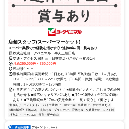
店舗スタッフ(スーパーマーケット)
スーパー業界での経験を活かす◎7連休×年2回・賞与あり
株式会社ヨークベニマル 牛久上柏田店
交通・アクセス 栄町三丁目交差点バス停から徒歩1分
月給250,000円～350,000円
茨城県牛久市
勤務時間詳細 実働時間：1日あたり8時間 平均勤務日数：1ヶ月あた
り20日 〜 22日 7:00～22:30の間で1日8時間（休憩1時間） ※総労働
時間：1ヶ月160時間～176時間
仕事内容 ＼この求人のポイント／ ■裁量権が大きく、これまでの経験
を活かせる ■幅広いキャリアパスあり ■月9〜10日休＋年2回の7連休
あり！ ■平均勤続年数17年の安定企業で、 長く安心して働けます...
制服あり
ランチタイム
バイク通勤OK
学歴不問
車通勤OK
住宅手当あり
経験者歓迎
研修あり
賞与あり
ブランクOK
育休あり
交通費支給
シフト制
社割あり
ピアスOK
髪型・髪色自由
アルバイト・パート