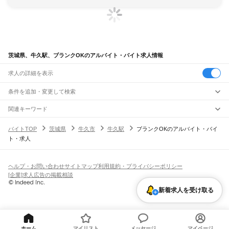
茨城県、牛久駅、ブランクOKのアルバイト・バイト求人情報
求人の詳細を表示
条件を追加・変更して検索
市区町村を追加・変更
関連キーワード
完全在宅ワーク 全国
シール貼り 在宅
現在地周辺
ガチャガチャ
犬カフェ
茨城県
駅を追加・変更
バイトTOP
茨城県
牛久市
牛久駅
ブランクOKのアルバイト・バイ
茨城県
すべて
ト・求人
水戸市
日立市
土浦市
古河市
石岡市
結城市
龍ケ崎市
下妻市
常総市
常陸太田市
職種を追加・変更
JR常磐線(取手～いわき)
高萩市
北茨城市
笠間市
取手市
牛久市
つくば市
ひたちなか市
鹿嶋市
潮来市
取手駅
藤代駅
龍ケ崎市駅
牛久駅
ひたち野うしく駅
荒川沖駅
土浦駅
神立駅
高浜駅
飲食・フードサービス
守谷市
常陸大宮市
那珂市
筑西市
坂東市
稲敷市
かすみがうら市
桜川市
神栖市
特徴を追加・変更
石岡駅
羽鳥駅
岩間駅
友部駅
内原駅
赤塚駅
偕楽園駅
水戸駅
勝田駅
佐和駅
東海駅
飲食・フードサービス
行方市
鉾田市
つくばみらい市
すべて
小美玉市
東茨城郡
那珂郡
久慈郡
稲敷郡
結城郡
ヘルプ・お問い合わせ
サイトマップ
利用規約・プライバシーポリシー
大甕駅
常陸多賀駅
日立駅
小木津駅
十王駅
高萩駅
南中郷駅
磯原駅
大津港駅
ホールスタッフ
キッチンスタッフ
皿洗い・洗い場
精肉・鮮魚加工
給食調理
人気
猿島郡
北相馬郡
[企業]求人広告の掲載相談
雇用形態を追加・変更
パン屋（ベーカリー）
フードカウンター販売員
バー（BAR）・バーテンダー
日払いOK
高校生歓迎
学生歓迎
深夜の仕事
髪型・髪色自由
ひげOK
ネイルOK
宇都宮線
新着求人を受け取る
飲食店補助（開店・閉店準備）
飲食店（店長・マネージャー）
ピアスOK
アルバイト・パート
履歴書不要
オープニングスタッフ
留学生・外国人活躍中
古河駅
都道府県を変更
営業・販売
勤務期間
正社員
JR常磐線(上野～取手)
営業・販売
すべて
短期
契約社員
単発・1日OK
長期
期間限定（春夏冬休み等）
取手駅
営業
テレフォンアポインター（テレアポ）
ルートセールス
コンビニ
シフト
派遣社員
フードカウンター販売員
アパレル
家電量販店・携帯販売（携帯ショップ）
土日祝のみOK
業務委託
平日のみOK
週1日からOK
週2・3日からOK
週4日以上OK
ホーム
マイリスト
メッセージ
マイページ