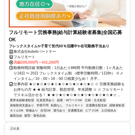
フルリモート労務事務|給与計算経験者募集|全国応募
OK
フレックスタイム✨子育て世代60％活躍中✨在宅勤務手当あり
株式会社kubellパートナー
フルリモート
月給208,000円～431,200円
勤務時間詳細 実働時間：1日あたり8時間 平均勤務日数：1ヶ月あた
り18日 〜 20日 フレックスタイム制 （標準労働時間／1日8h） ※メ
インタイム／10：00～16：00 ◎残業少なめ！ 月平...
仕事内容 ★☆★☆★☆★☆★☆★☆★☆★☆★☆ ☆ 労務実務経験を
お持ちの方 ★ ★ 給与計算、勤怠管理、年末調整 ☆ ☆ フルリモート
でスキル活かせる！ ★ ★☆★☆★☆★☆★☆★☆★☆★☆★☆ ...
業界未経験者歓迎
社員登用あり
副業・WワークOK
主婦・主夫歓迎
資格取得支援あり
学歴不問
転勤なし
フルリモート
交通費全額支給
経験者歓迎
ネイルOK
研修あり
在宅OK
賞与あり
交通費支給
ピアスOK
土日祝休み
服装自由
髪型・髪色自由
正社員