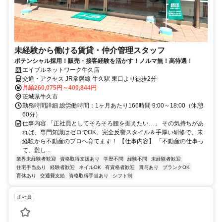
未経験から働ける賃貸・仲介管理スタッフ
ポテンシャル採用！販売・接客経験を活かす！ノルマ無！高待遇！
エイブルネットワーク牛久店
交通・アクセス JR常磐線 牛久駅 東口より徒歩2分
月給260,075円～400,844円
茨城県牛久市
勤務時間詳細 総労働時間：1ヶ月あたり166時間 9:00～18:00（休憩
60分）
仕事内容 「正社員としてそろそろ腰を据えたい…」 その気持ちがあ
れば、専門知識はゼロでOK。完全反響スタイル＆手厚い研修で、未
経験から不動産のプロへ育てます！ 【仕事内容】 「不動産の仕事っ
て、難し...
業界未経験者歓迎
資格取得支援あり
学歴不問
経験不問
未経験者歓迎
住宅手当あり
経験者歓迎
ネイルOK
有資格者歓迎
賞与あり
ブランクOK
育休あり
交通費支給
資格取得手当あり
シフト制
正社員