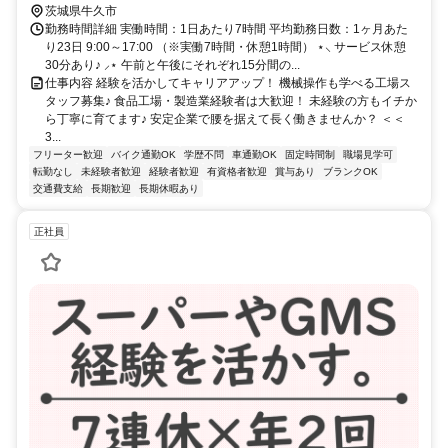
茨城県牛久市
勤務時間詳細 実働時間：1日あたり7時間 平均勤務日数：1ヶ月あた
り23日 9:00～17:00 （※実働7時間・休憩1時間） ⋆⸜ サービス休憩
30分あり♪ ⸝⋆ 午前と午後にそれぞれ15分間の...
仕事内容 経験を活かしてキャリアアップ！ 機械操作も学べる工場ス
タッフ募集♪ 食品工場・製造業経験者は大歓迎！ 未経験の方もイチか
ら丁寧に育てます♪ 安定企業で腰を据えて長く働きませんか？ ＜＜
3...
フリーター歓迎
バイク通勤OK
学歴不問
車通勤OK
固定時間制
職場見学可
転勤なし
未経験者歓迎
経験者歓迎
有資格者歓迎
賞与あり
ブランクOK
交通費支給
長期歓迎
長期休暇あり
正社員