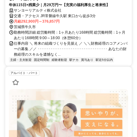
年休115日×残業少｜月29万円〜【充実の福利厚生と将来性】
サンヨーリアルティ株式会社
交通・アクセス JR常磐線牛久駅 東口から徒歩3分
月給292,900円～376,857円
茨城県牛久市
勤務時間詳細 総労働時間：1ヶ月あたり168時間 総労働時間：1ヶ月
あたり168時間 9:00～18:00（休憩60分）
仕事内容 ＼ 将来の組織づくりを見据え ／ ＼＼財務経理のコアメンバ
ーの募集 ／／ ･･････････････････････････････････････ あなたの財
務経理のスキルを遺憾なく...
主婦・主夫歓迎
固定時間制
経験者歓迎
駅ナカ
賞与あり
駅近5分以内
アルバイト・パート