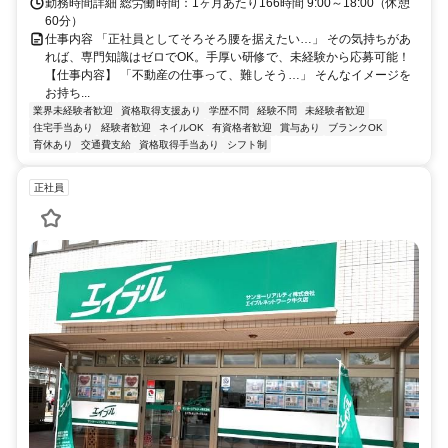
勤務時間詳細 総労働時間：1ヶ月あたり166時間 9:00～18:00（休憩
60分）
仕事内容 「正社員としてそろそろ腰を据えたい…」 その気持ちがあ
れば、専門知識はゼロでOK。手厚い研修で、未経験から応募可能！
【仕事内容】 「不動産の仕事って、難しそう…」 そんなイメージを
お持ち...
業界未経験者歓迎
資格取得支援あり
学歴不問
経験不問
未経験者歓迎
住宅手当あり
経験者歓迎
ネイルOK
有資格者歓迎
賞与あり
ブランクOK
育休あり
交通費支給
資格取得手当あり
シフト制
正社員