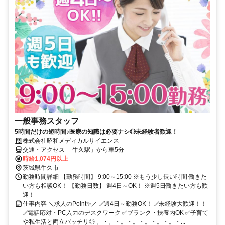
一般事務スタッフ
5時間だけの短時間♪医療の知識は必要ナシ◎未経験者歓迎！
株式会社昭和メディカルサイエンス
交通・アクセス 「牛久駅」から車5分
時給1,074円以上
茨城県牛久市
勤務時間詳細 【勤務時間】 9:00～15:00 ※もう少し長い時間 働きた
い方も相談OK！ 【勤務日数】 週4日～OK！ ※週5日働きたい方も歓
迎！
仕事内容 ＼求人のPoint✨／ ✅週4日～勤務OK！ ✅未経験大歓迎！！
✅電話応対・PC入力のデスクワーク ✅ブランク・扶養内OK ✅子育て
や私生活と両立バッチリ◎ 。・。・。・。・。・。・。・...