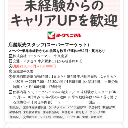
店舗販売スタッフ(スーパーマーケット)
スーパー業界未経験からの挑戦を歓迎♪7連休×年2回・賞与あり
株式会社ヨークベニマル 牛久南店
交通・アクセス 牛久駅東出口から徒歩約10分
月給210,000円～350,000円
茨城県牛久市
勤務時間詳細 実働時間：1日あたり8時間 平均勤務日数：1ヶ月あた
り20日 〜 22日 7:00～22:30の間で1日8時間（休憩1時間） ※総労働
時間：1ヶ月160時間～176時間
仕事内容 ＼＼ヨークベニマルの魅力／／ ☆ 未経験からスタートOK
☆ 月9～10日休み ☆ 年2回の7連休 ☆ 平均勤続年数17年！長く働け
る環境◎ ✅【お仕事内容】 ￣v￣￣￣￣￣￣￣ ・開店・...
制服あり
業界未経験者歓迎
ランチタイム
バイク通勤OK
学歴不問
車通勤OK
経験不問
未経験者歓迎
住宅手当あり
研修あり
賞与あり
ブランクOK
育休あり
交通費支給
シフト制
社割あり
ピアスOK
髪型・髪色自由