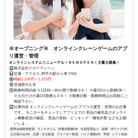
※オープニング※ オンラインクレーンゲームのアプ
リ運営・管理
オンラインシステムリニューアル！ＮＥＷＯＰＥＮ！大量大募集！
株式会社クローマシーン
交通・アクセス JR牛久駅から車で8分
時給1,100円～1,375円
茨城県牛久市
勤務時間詳細 ※1日4h～8hの間で勤務ＯＫ！ ※週3日から勤務OK！
※土日だけの週2日勤務もＯＫ！ ※勤務日数・勤務時間はお気軽にご
相談下さい。
仕事内容 オンラインクレーンゲームの アプリの運営・管理のお仕事
です。 モニターをチェックしアプリ上での 景品の補充及びオンライ
ン稼働状況の確認、 景品の登録・ピッキング・梱包作業 などをお願
いしま...
業界未経験者歓迎
ランチタイム
扶養内勤務OK
社員登用あり
副業・WワークOK
土日祝のみOK
主婦・主夫歓迎
フリーター歓迎
バイク通勤OK
早朝
シフト自由