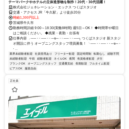
テーマパークやホテルの立体造形物を制作！20代・30代活躍！
株式会社ジェネレーション・エックス つくばスタジオ
交通・アクセス JR「牛久駅」より徒歩20分
時給1,300円以上
茨城県牛久市
勤務時間詳細 9:00～18:30(実働8時間) 週5日～OK！ ◆時間帯や曜日
はご相談ください。 ◆残業・夜勤・出張有
仕事内容 ╭── ⋅ ⋅ ── ⋅ ⋅ ─𖦹─ ⋅ ⋅ ── ⋅ ⋅ ──╮ つくばスタジオ 新スタジ
オ開設に伴う オープニングスタッフ増員募集！ ╰── ⋅ ⋅ ── ⋅ ⋅ ─𖦹─ ⋅
⋅ ...
業界未経験者歓迎
社員登用あり
フリーター歓迎
固定時間制
転勤なし
経験不問
未経験者歓迎
午前
経験者歓迎
ネイルOK
夜間
有資格者歓迎
夕方
ブランクOK
オープニングスタッフ
交通費支給
長期歓迎
フルタイム歓迎
ピアスOK
服装自由
正社員