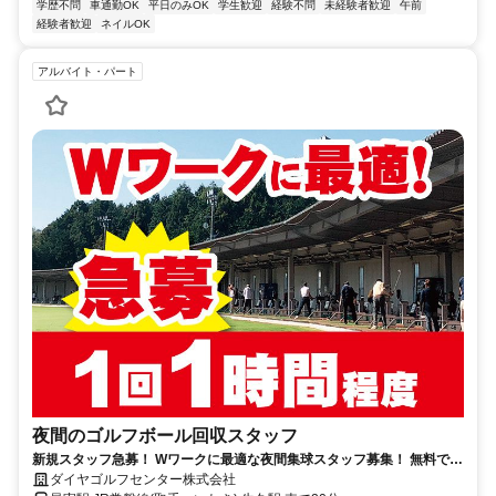
学歴不問
車通勤OK
平日のみOK
学生歓迎
経験不問
未経験者歓迎
午前
経験者歓迎
ネイルOK
アルバイト・パート
夜間のゴルフボール回収スタッフ
新規スタッフ急募！ Wワークに最適な夜間集球スタッフ募集！ 無料でゴ
ルフ練習できます（規定あり）
ダイヤゴルフセンター株式会社