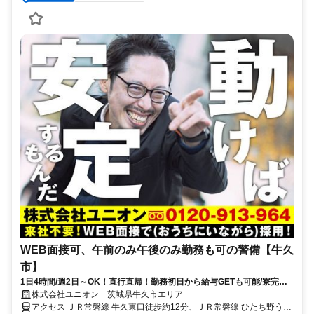
WEB面接可、午前のみ午後のみ勤務も可の警備【牛久
市】
1日4時間/週2日～OK！直行直帰！勤務初日から給与GETも可能/寮完備
＆携帯貸与♪
株式会社ユニオン 茨城県牛久市エリア
アクセス ＪＲ常磐線 牛久東口徒歩約12分、ＪＲ常磐線 ひたち野うし