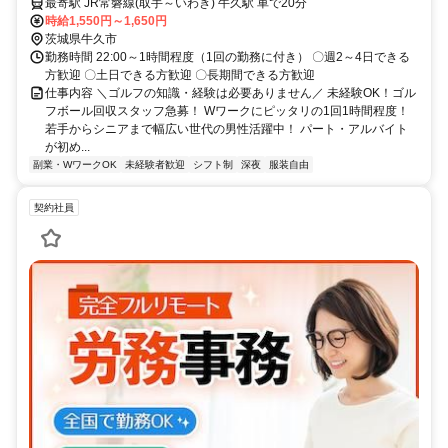
最寄駅 JR常磐線(取手～いわき) 牛久駅 車で20分
時給1,550円～1,650円
茨城県牛久市
勤務時間 22:00～1時間程度（1回の勤務に付き） 〇週2～4日できる
方歓迎 〇土日できる方歓迎 〇長期間できる方歓迎
仕事内容 ＼ゴルフの知識・経験は必要ありません／ 未経験OK！ゴル
フボール回収スタッフ急募！ Wワークにピッタリの1回1時間程度！
若手からシニアまで幅広い世代の男性活躍中！ パート・アルバイト
が初め...
副業・WワークOK
未経験者歓迎
シフト制
深夜
服装自由
契約社員