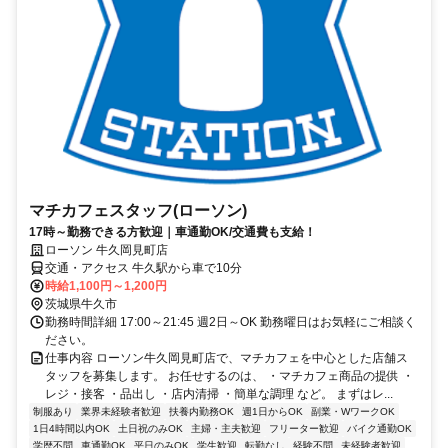
マチカフェスタッフ(ローソン)
17時～勤務できる方歓迎｜車通勤OK/交通費も支給！
ローソン 牛久岡見町店
交通・アクセス 牛久駅から車で10分
時給1,100円～1,200円
茨城県牛久市
勤務時間詳細 17:00～21:45 週2日～OK 勤務曜日はお気軽にご相談く
ださい。
仕事内容 ローソン牛久岡見町店で、マチカフェを中心とした店舗ス
タッフを募集します。 お任せするのは、 ・マチカフェ商品の提供 ・
レジ・接客 ・品出し ・店内清掃 ・簡単な調理 など。 まずはレ...
制服あり
業界未経験者歓迎
扶養内勤務OK
週1日からOK
副業・WワークOK
1日4時間以内OK
土日祝のみOK
主婦・主夫歓迎
フリーター歓迎
バイク通勤OK
学歴不問
車通勤OK
平日のみOK
学生歓迎
転勤なし
経験不問
未経験者歓迎