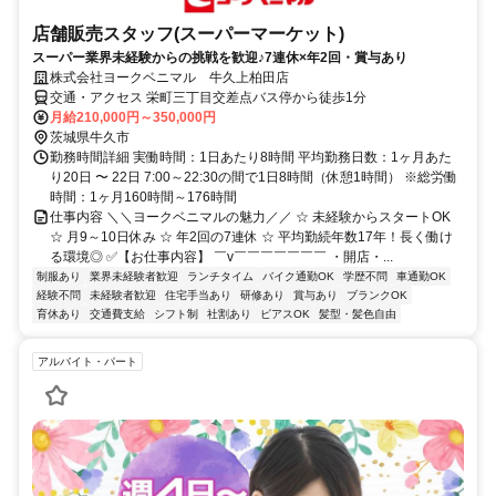
店舗販売スタッフ(スーパーマーケット)
スーパー業界未経験からの挑戦を歓迎♪7連休×年2回・賞与あり
株式会社ヨークベニマル 牛久上柏田店
交通・アクセス 栄町三丁目交差点バス停から徒歩1分
月給210,000円～350,000円
茨城県牛久市
勤務時間詳細 実働時間：1日あたり8時間 平均勤務日数：1ヶ月あた
り20日 〜 22日 7:00～22:30の間で1日8時間（休憩1時間） ※総労働
時間：1ヶ月160時間～176時間
仕事内容 ＼＼ヨークベニマルの魅力／／ ☆ 未経験からスタートOK
☆ 月9～10日休み ☆ 年2回の7連休 ☆ 平均勤続年数17年！長く働け
る環境◎ ✅【お仕事内容】 ￣v￣￣￣￣￣￣￣ ・開店・...
制服あり
業界未経験者歓迎
ランチタイム
バイク通勤OK
学歴不問
車通勤OK
経験不問
未経験者歓迎
住宅手当あり
研修あり
賞与あり
ブランクOK
育休あり
交通費支給
シフト制
社割あり
ピアスOK
髪型・髪色自由
アルバイト・パート