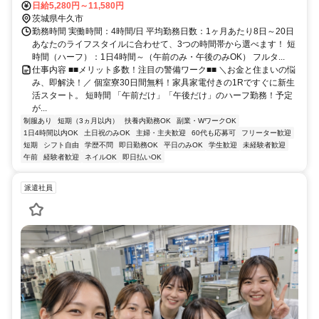
く東口徒歩約47分、ＪＲ常磐線 龍ケ崎市西口徒歩約75分 茨城県牛久
日給5,280円～11,580円
市エリア
茨城県牛久市
勤務時間 実働時間：4時間/日 平均勤務日数：1ヶ月あたり8日～20日
あなたのライフスタイルに合わせて、3つの時間帯から選べます！ 短
時間（ハーフ）：1日4時間～（午前のみ・午後のみOK） フルタ...
仕事内容 ■■メリット多数！注目の警備ワーク■■ ＼お金と住まいの悩
み、即解決！／ 個室寮30日間無料！家具家電付きの1Rですぐに新生
活スタート。 短時間 「午前だけ」「午後だけ」のハーフ勤務！予定
が...
制服あり
短期（3ヵ月以内）
扶養内勤務OK
副業・WワークOK
1日4時間以内OK
土日祝のみOK
主婦・主夫歓迎
60代も応募可
フリーター歓迎
短期
シフト自由
学歴不問
即日勤務OK
平日のみOK
学生歓迎
未経験者歓迎
午前
経験者歓迎
ネイルOK
即日払いOK
派遣社員