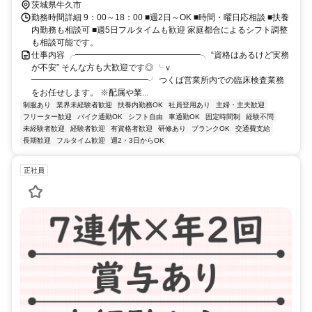
茨城県牛久市
勤務時間詳細 9：00～18：00 ■週2日～OK ■時間・曜日応相談 ■扶養
内勤務も相談可 ■週5日フルタイムも歓迎 家庭都合によるシフト調整
も相談可能です。
仕事内容 ╭━━━━━━━━━━━━━━━╮ “資格はあるけど実務
が不安” そんな方も大歓迎です◎ ╰ｖ
━━━━━━━━━━━━━━╯ つくば営業所内での臨床検査業務
をお任せします。 ※配属や業...
制服あり
業界未経験者歓迎
扶養内勤務OK
社員登用あり
主婦・主夫歓迎
フリーター歓迎
バイク通勤OK
シフト自由
車通勤OK
固定時間制
経験不問
未経験者歓迎
経験者歓迎
有資格者歓迎
研修あり
ブランクOK
交通費支給
長期歓迎
フルタイム歓迎
週2・3日からOK
正社員