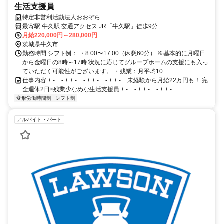
生活支援員
特定非営利活動法人おおぞら
最寄駅 牛久駅 交通アクセス JR「牛久駅」徒歩9分
月給220,000円～280,000円
茨城県牛久市
勤務時間 シフト例： ・8:00〜17:00（休憩60分） ※基本的に月曜日
から金曜日の8時～17時 状況に応じてグループホームの支援にも入っ
ていただく可能性がございます。 ・残業：月平均10...
仕事内容 +:-:+:-:+:+:-:+:-:+:+:-:+:-:+:+:-:+ 未経験から月給22万円も！ 完
全週休2日×残業少なめな生活支援員 +:-:+:-:+:+:-:+:-:+:+:-...
変形労働時間制
シフト制
アルバイト・パート