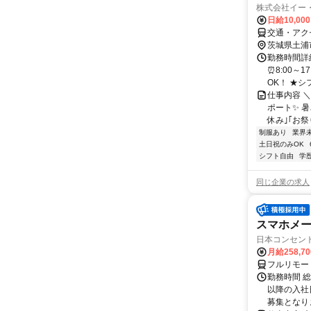
株式会社イー
日給10,00
交通・アク
茨城県土浦
勤務時間詳細
⏰8:00～
OK！ ★シフ
仕事内容 
ポート✨ 暑
休み｣｢お祭り
制服あり
業界
土日祝のみOK
シフト自由
学
同じ企業の求人
スマホメ
日本コンセントリ
月給258,7
フルリモー
勤務時間 総労
以降の入社
募集となりま