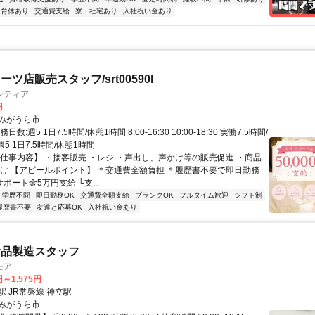
育休あり
交通費支給
寮・社宅あり
入社祝い金あり
ツ店販売スタッフ/srt00590l
ンティア
円
みがうら市
数:週5 1日7.5時間/休憩1時間 8:00-16:30 10:00-18:30 実働7.5時間/
5 1日7.5時間/休憩1時間
【仕事内容】 ・接客販売 ・レジ ・声出し、声かけ等の販売促進 ・商品
付け 【アピールポイント】 ＊交通費全額負担 ＊履歴書不要で即日勤務
サポート金5万円支給 └支...
学歴不問
即日勤務OK
交通費全額支給
ブランクOK
フルタイム歓迎
シフト制
履歴書不要
友達と応募OK
入社祝い金あり
食品製造スタッフ
モア
円～1,575円
 JR常磐線 神立駅
みがうら市