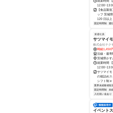
就業時間 【勤
12:00~13
【食品製造
ッフ 茨城県
120 日以上
固定時間制
週
派遣社員
サツマイ
株式会社テク
時給1,450
沿線・最寄駅
茨城県かす
就業時間 【勤
12:00~13:
サツマイモ
の箱詰めス
シフト制 e
業界未経験者歓
固定時間制
未
入社祝い金あり
イベント