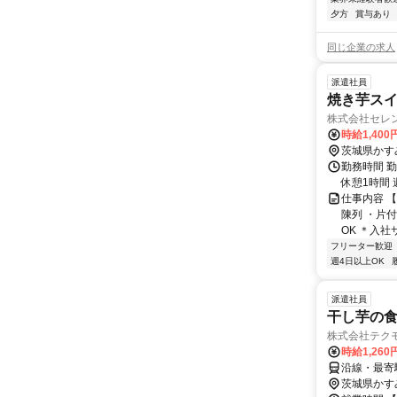
夕方
賞与あり
同じ企業の求人
派遣社員
焼き芋スイー
株式会社セレ
時給1,400
茨城県かす
勤務時間 勤務日
休憩1時間 週
仕事内容 
陳列 ・片
OK ＊入社
フリーター歓迎
週4日以上OK
派遣社員
干し芋の
株式会社テク
時給1,260
沿線・最寄駅
茨城県かす