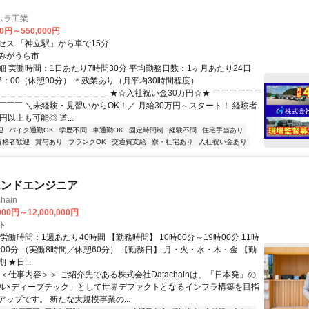
ムラ工業
00円～550,000円
セス 「神立駅」から車で15分
みがうら市
細 実働時間：1日あたり7時間30分 平均勤務日数：1ヶ月あたり24日
17：00（休憩90分） ＊残業あり（月平均30時間程度）
＿＿＿＿＿＿＿＿＿＿＿＿＿＿ ★☆入社祝い金30万円☆★ ￣￣￣￣￣￣
￣￣￣ ＼未経験・見習いからOK！／ 月給30万円～スタート！ 経験者
円以上も可能◎ 道...
迎
バイク通勤OK
学歴不問
車通勤OK
固定時間制
経験不問
住宅手当あり
資格者歓迎
賞与あり
ブランクOK
交通費支給
寮・社宅あり
入社祝い金あり
エンドエンジニア
hain
000円～12,000,000円
ト
労働時間：1週あたり40時間 【勤務時間】 10時00分～19時00分 11時
時00分 （実働8時間／休憩60分） 【勤務日】 月・火・水・木・金 【勤
★日...
＜仕事内容＞＞ ご紹介先である株式会社Datachainは、「日本発」の
ル×ディープテック」として世界デファクトとなるインフラ構築を目指
ップです。 新たな大規模事業の...