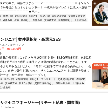
✅成果で稼ぐ。納得で決まる ￣￣V￣￣￣￣￣￣￣￣￣￣￣ ⏩インセン
％＆ 3か月後からコミッション制へ！ ⇒成果がダイレクトに収入へ反映 ￣
￣￣￣￣￣￣￣￣￣ ⏩平均...
迎
学歴不問
固定時間制
転勤なし
経験不問
未経験者歓迎
交通費全額支給
迎
研修あり
夕方
賞与あり
育休あり
交通費支給
長期休暇あり
土日祝休み
ンジニア│案件選択制・高還元SES
バコンサルティング
00円～960,000円
ト
 総労働時間：1ヶ月あたり160時間 9:30～18:30(実働8時間、休憩1時
業時間は月平均6.5時間 ※案件により勤務時間が変わることがあります
「今より年収を上げたい」 「モダンな案件で市場価値を高めたい」 「会
なく、自分で案件を選びたい」 そんなエンジニア向けの環境を整えて
当社では、案件単価・給与テーブルを...
K
学歴不問
固定時間制
転勤なし
フルリモート
交通費全額支給
在宅OK
あり
交通費支給
駅近5分以内
資格取得手当あり
長期休暇あり
土日祝休み
祝い金あり
サクセスマネージャー(リモート勤務・関東圏)
Infinity