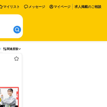
マイリスト
メッセージ
マイページ
求人掲載のご相談
存
関連度順