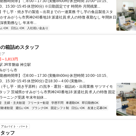
務時間帯】 〇8:00～17:30 (実働8h00m) 休憩時間 10:00~10:15、
:00、15:30~15:45 休憩90分) ※日勤固定です 時間外 月間残業...
】干し芋・焼き芋の製造～出荷までの一連業務 干し芋の食品製造スタ
かすみがうら市男神240番地18 派遣社員 求人の特徴 夜勤なし 年間休日
 深夜勤務なし 年末年...
払いOK
日払いOK
入社祝い金あり
モの箱詰めスタッフ
モア
円～1,813円
 JR常磐線 神立駅
みがうら市
務時間帯】 ①8:00～17:30 (実働8h00m) 休憩時間 10:00~10:15、
00、15:30~15:45 休憩90分) ②18:30～4:00 (実働8h...
（干し芋・焼き芋原料）の洗浄・選別・箱詰め・出荷業務 サツマイモ
タッフ 茨城県かすみがうら市男神240番地18 派遣社員 求人の特徴 固定
 ラーニング受講 年末年始休...
迎
主婦・主夫歓迎
フリーター歓迎
学歴不問
車通勤OK
即日勤務OK
経験者歓迎
週払いOK
ブランクOK
固定シフト制
日払いOK
友達と応募OK
アルバイト・パート
スタッフ