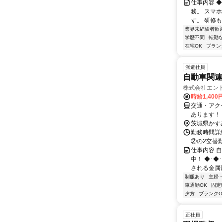
仕事内容 
務。 スマ
す。 研修も
業界未経験者歓
学歴不問
転勤
在宅OK
ブラン
派遣社員
自動車関
株式会社エン
時給1,40
交通・アク
あります！
茨城県かす
勤務時間詳細
②の2交替
仕事内容 
中！ ◆･◆
される金属部
制服あり
主婦
車通勤OK
固定
夕方
ブランクO
正社員