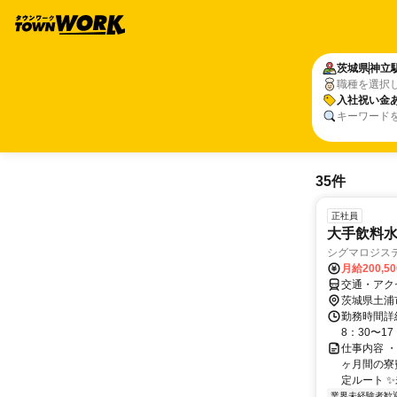
茨城県
神立
職種を選択
入社祝い金
キーワード
35件
正社員
大手飲料
シグマロジステ
月給200,5
交通・アク
茨城県土浦
勤務時間詳
8：30〜17
仕事内容 
ヶ月間の寮
定ルート ✨
業界未経験者歓