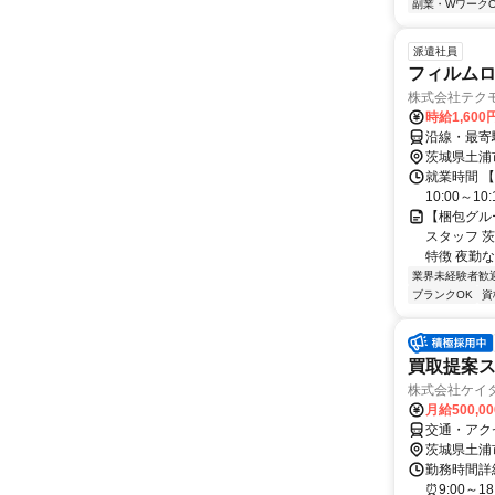
副業・WワークO
派遣社員
フィルム
株式会社テク
時給1,600
沿線・最寄駅
茨城県土浦
就業時間 【勤
10:00～1
【梱包グル
スタッフ 
特徴 夜勤なし
業界未経験者歓
ブランクOK
資
買取提案
株式会社ケイ
月給500,0
交通・アク
茨城県土浦
勤務時間詳細
⏰9:00～1