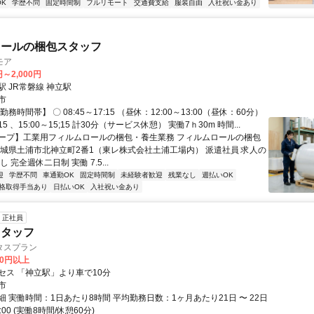
K
学歴不問
固定時間制
フルリモート
交通費支給
服装自由
入社祝い金あり
ロールの梱包スタッフ
モア
円～2,000円
 JR常磐線 神立駅
市
務時間帯】 〇 08:45～17:15 （昼休：12:00～13:00（昼休：60分）
0:15 、15:00～15;15 計30分（サービス休憩） 実働7ｈ30m 時間...
ープ】工業用フィルムロールの梱包・養生業務 フィルムロールの梱包
茨城県土浦市北神立町2番1（東レ株式会社土浦工場内） 派遣社員 求人の
 完全週休二日制 実働 7.5...
迎
学歴不問
車通勤OK
固定時間制
未経験者歓迎
残業なし
週払いOK
格取得手当あり
日払いOK
入社祝い金あり
正社員
スタッフ
タスプラン
00円以上
セス 「神立駅」より車で10分
市
 実働時間：1日あたり8時間 平均勤務日数：1ヶ月あたり21日 〜 22日
8:00 (実働8時間/休憩60分)