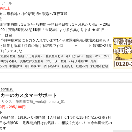
・アール
0円以上
セス 勤務地：神立駅周辺の現場へ直行直帰
市
 実働時間：1日あたり8時間 平均勤務日数：1ヶ月あたり4日 〜 20日
17:00 ├実働8時間/休憩1時間 └※現場により多少異なります ★週1日～
トは自...
＼⛅熱中症対策にも力を入れています❗／ ✅空調服完備♪夏場の勤務もサ
さ対策を徹底！快適に働ける環境です◎ -－-－-✄ -－-－-✄ 短期OK‼｢夏
｣｢フェス｣な...
未経験者歓迎
短期（3ヵ月以内）
社員登用あり
週1日からOK
副業・WワークOK
60代も応募可
資格取得支援あり
フリーター歓迎
バイク通勤OK
短期
歴不問
車通勤OK
即日勤務OK
平日のみOK
転勤なし
経験不問
未経験者歓迎
契約社員
ーカーのカスタマーサポート
クス 第四事業所_work@home-a_01
00円～295,100円
ト
働時間：1週あたり40時間 【入社日】 6/1(月) 6/15(月) 7/1(水) ※8月
日も相談OK！ 勤務開始日はお気軽にご相談ください！ ※今年度最初の
す...