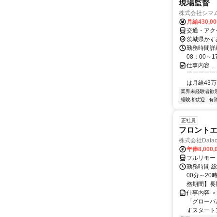
現場監督
株式会社シマ
月給430,0
交通・アク
茨城県かす
勤務時間詳
08：00～
仕事内容 
￣￣￣￣￣
は月給43万
業界未経験者歓
経験者歓迎
有
正社員
フロント
株式会社Datac
年俸8,000,
フルリモー
勤務時間 総
00分～20
務期間】長期 
仕事内容 ＜
「グローバ
すスタートア