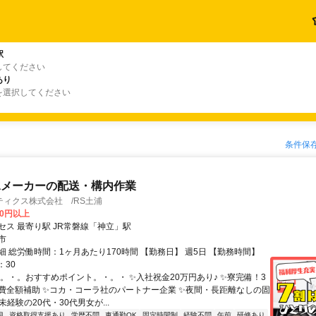
駅
してください
あり
を選択してください
条件保
水メーカーの配送・構内作業
ィクス株式会社 /RS土浦
00円以上
セス 最寄り駅 JR常磐線「神立」駅
市
細 総労働時間：1ヶ月あたり170時間 【勤務日】 週5日 【勤務時間】
：30
・。・。おすすめポイント。・。・ ✨入社祝金20万円あり♪ ✨寮完備！3
費全額補助 ✨コカ・コーラ社のパートナー企業 ✨夜間・長距離なしの固
未経験の20代・30代男女が...
迎
資格取得支援あり
学歴不問
車通勤OK
固定時間制
経験不問
午前
研修あり