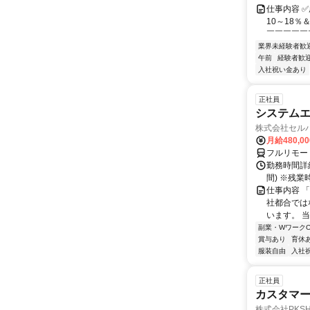
仕事内容 
10～18
￣￣￣￣￣￣
業界未経験者歓
午前
経験者歓
入社祝い金あり
正社員
システムエ
株式会社セル
月給480,0
フルリモー
勤務時間詳細
間) ※残
仕事内容 
社都合では
います。 
副業・WワークO
賞与あり
育休
服装自由
入社
正社員
カスタマー
株式会社PKSHA 