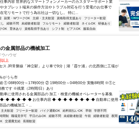
◆仕事内容 世界的なスマートフォンメーカーのカスタマーサポート業
ホやタブレット端末の操作方法やトラブル対応を行う受電のお仕事で
在宅リモートで行う為出社は一切なし。 特に...
迎
副業・WワークOK
主婦・主夫歓迎
資格取得支援あり
フリーター歓迎
なし
経験不問
未経験者歓迎
フルリモート
経験者歓迎
ネイルOK
研修あり
クOK
育休あり
資格取得手当あり
シフト制
ピアスOK
服装自由
連の金属部品の機械加工
ドウハウゼ
0円以上
セス JR常磐線「神立駅」より車で9分｜湖「霞ケ浦」の北西側に工場が
みがうら市
 ① 08時00分～17時00分 ② 19時00分～04時00分 実働8時間 ※①と
勤務です ※残業（2時間/日）あり
自動車に使用される金属部品の 加工・検査の機械オペレーターを募集
･◆･◆･◆･◆･◆･◆ お仕事内容 ◆･◆･◆･◆･◆･◆･◆･◆ 自動車に使用
品の機械加工・...
・主夫歓迎
フリーター歓迎
バイク通勤OK
給料前払いOK
早朝
学歴不問
時間制
職場見学可
平日のみOK
経験不問
未経験者歓迎
午前
経験者歓迎
夜間
K
交通費支給
長期歓迎