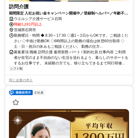
訪問介護
期間限定 入社お祝い金キャンペーン開催中／登録制ヘルパー／年齢不問
／週1～2日からOK！
ウエルシア介護サービス石岡
時給1,281円以上
茨城県石岡市
勤務曜日・時間 ◆ 8:30～17:30 ◇週1～2日からOKです。ご相談くだ
さい ◇中抜け勤務OK ◇6時間以上の勤務の場合は休憩60分取得 ◇
土・日・祝日の休みもご相談ください。 勤務の仕方...
募集要項 職種 訪問介護 雇用形態 パート / 契約社員 仕事内容 ご利用
者が在宅のまま不自由のない生活を送れるよう、暮らしのサポートを
するお仕事です。 未経験の方でも、独り立ちできるまで同行研修...
シフト制
同じ企業の求人
正社員