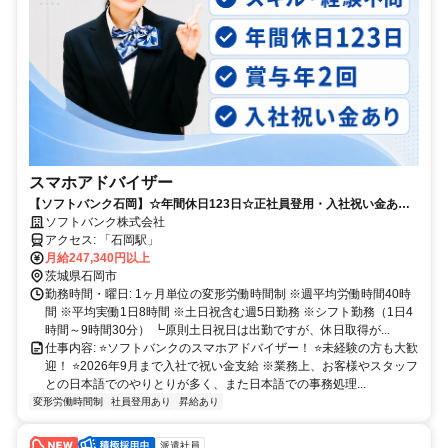
スマホアドバイザー
【ソフトバンク石岡】☆年間休日123日☆正社員登用・入社祝い金あり/
未経験OK！充実研修◎
ソフトバンク株式会社
アクセス: 「石岡駅」
月給247,340円以上
茨城県石岡市
勤務時間・曜日: 1ヶ月単位の変形労働時間制 ※週平均労働時間40時
間 ※平均実働1日8時間 ※土日祝含む週5日勤務 ※シフト勤務（1日4
時間～9時間30分） ┗原則土日祝日は出勤ですが、休日取得が...
仕事内容: ⭐️ソフトバンクのスマホアドバイザー！ ⭐️未経験の方も大歓
迎！ ⭐️2026年9月まで入社で祝い金支給 ※業務上、お客様やスタッフ
との日本語でのやりとりが多く、また日本語での事務処理...
変形労働時間制
社員登用あり
昇給あり
派遣社員