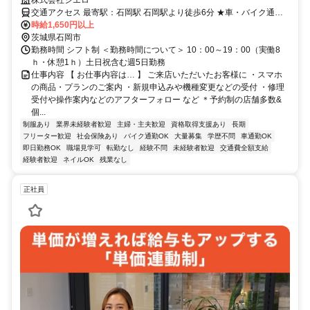
交通アクセス 最寄駅：石岡駅 石岡駅より徒歩6分 ★車・バイク通勤
OK
時給1,650円以上
茨城県石岡市
勤務時間 シフト制 ＜勤務時間について＞ 10：00～19：00（実働8
ｈ・休憩1ｈ）土日祝含む週5日勤務
仕事内容 【 お仕事内容は… 】 ご来店いただいたお客様に ・スマホ
の商品・プランのご案内 ・新規申込みや機種変更などの受付 ・修理
受付や操作案内などのアフターフォロー など ＊予約制の店舗多数&
個...
制服あり
業界未経験者歓迎
主婦・主夫歓迎
資格取得支援あり
長期
フリーター歓迎
社会保険あり
バイク通勤OK
大量募集
学歴不問
車通勤OK
即日勤務OK
職場見学可
転勤なし
経験不問
未経験者歓迎
交通費全額支給
経験者歓迎
ネイルOK
残業なし
正社員