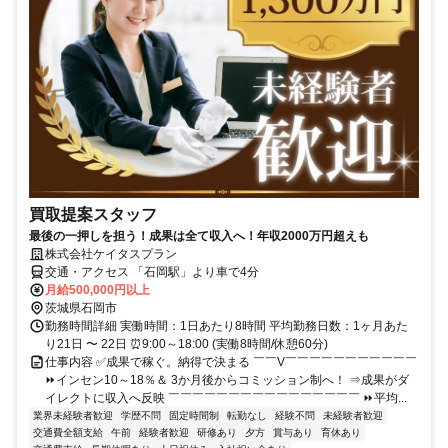
買取提案スタッフ
最後の一押しを担う！成果は全て収入へ！年収2000万円超えも
株式会社ケイタスプラン
交通・アクセス 「石岡駅」より車で4分
月給500,000円以上
茨城県石岡市
勤務時間詳細 実働時間：1日あたり8時間 平均勤務日数：1ヶ月あた
り21日 〜 22日 ⏰9:00～18:00 (実働8時間/休憩60分)
仕事内容 ✅成果で稼ぐ。納得で決まる ￣￣V￣￣￣￣￣￣￣￣￣￣￣
⏩インセン10～18％＆ 3か月後からコミッション制へ！ ⇒成果がダ
イレクトに収入へ反映 ￣￣￣￣￣￣￣￣￣￣￣￣￣￣￣￣ ⏩平均...
業界未経験者歓迎
学歴不問
固定時間制
転勤なし
経験不問
未経験者歓迎
交通費全額支給
午前
経験者歓迎
研修あり
夕方
賞与あり
育休あり