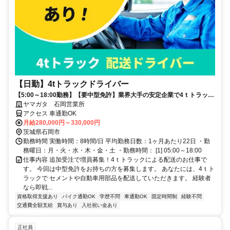
【日勤】4tトラックドライバー
【5:00～18:00勤務】【要中型免許】業界大手の安定企業で4ｔトラック
の正社員ドライバー募集！
ヤマガタ 石岡営業所
アクセス 車通勤OK
月給280,000円～330,000円
茨城県石岡市
勤務時間 実働時間：8時間/日 平均勤務日数：1ヶ月あたり22日 ・勤
務曜日：月・火・水・木・金・土 ・勤務時間： [1] 05:00～18:00
仕事内容 追加受注で増員募集！4ｔトラックによる配送のお仕事で
す。 今回は中型免許をお持ちの方を募集します。 あなたには、4ｔト
ラックで セメントや自動車用部品を配送していただきます。 経験者
なら即戦...
資格取得支援あり
バイク通勤OK
学歴不問
車通勤OK
固定時間制
経験不問
交通費全額支給
賞与あり
入社祝い金あり
正社員