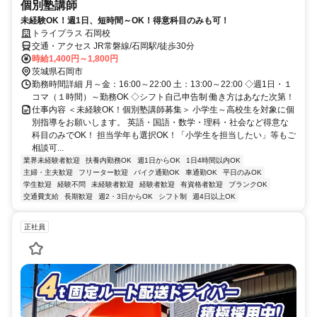
個別塾講師
未経験OK！週1日、短時間～OK！得意科目のみも可！
トライプラス 石岡校
交通・アクセス JR常磐線/石岡駅/徒歩30分
時給1,400円～1,800円
茨城県石岡市
勤務時間詳細 月～金：16:00～22:00 土：13:00～22:00 ◇週1日・１
コマ（１時間）～勤務OK ◇シフト自己申告制 働き方はあなた次第！
仕事内容 ＜未経験OK！個別塾講師募集＞ 小学生～高校生を対象に個
別指導をお願いします。 英語・国語・数学・理科・社会など得意な
科目のみでOK！ 担当学年も選択OK！「小学生を担当したい」等もご
相談可...
業界未経験者歓迎
扶養内勤務OK
週1日からOK
1日4時間以内OK
主婦・主夫歓迎
フリーター歓迎
バイク通勤OK
車通勤OK
平日のみOK
学生歓迎
経験不問
未経験者歓迎
経験者歓迎
有資格者歓迎
ブランクOK
交通費支給
長期歓迎
週2・3日からOK
シフト制
週4日以上OK
正社員