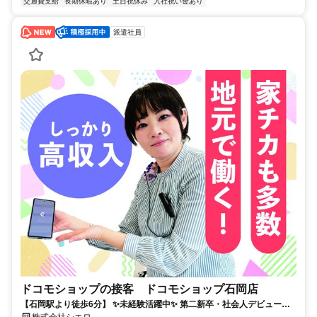
交通費支給
長期休暇あり
土日祝休み
入社祝い金あり
派遣社員
ドコモショップの接客 ドコモショップ石岡店
【石岡駅より徒歩6分】 ✨未経験活躍中✨ 第二新卒・社会人デビュー歓
迎！ ＊ネイルOK＆髪自由(規定有)＊
株式会社シエロ