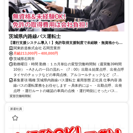
茨城県内路線バス運転士
【運行支援システム導入！】免許取得支援制度で未経験・無資格から始
められるバス運転手！入社祝金30万円
関東鉄道株式会社 石岡営業所
月給213,000円～400,000円
茨城県石岡市
勤務曜日・時間 勤務：１カ月単位の変型労働時間制（週実働39時間
10分） ～Aさんの一日の流れ～ （7：00）出勤＆始業点呼、出発点呼
タイヤのチェックなどの車両点検、アルコールチェックなど （7...
募集要項 職種 茨城県内路線バス運転士 雇用形態 正社員 仕事内容 路
線バスの運転業務をお任せします ～具体的には～ ・出勤点呼、出発
点呼 ・運行ルートの確認の車両の点検 ・運行時刻にそったバス...
変形労働時間制
派遣社員