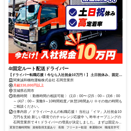
4t固定ルート配送ドライバー
【ドライバー転職応援！今なら入社祝金10万円！】 土日祝休み、固定ル
ートの4t運転手募集
関東誠和梱枹運輸株式会社 石岡営業所
月給330,000円以上
茨城県石岡市
勤務時間 〈 勤務時間の相談可能 〉 (1)3：00〜 (2)5：00～ (3)6：00
～ (4)7：00～ 実働9～10時間程度／休憩1時間あり ※その他の時間も
ご相談ください。
仕事内容 ／ ドライバーさんの転職応援！ 当社は「イマ」入社祝金10
万円を支給 新しい環境でのチャレンジ応援中 ＼ 昨年オープニングの
石岡営業所で 4ｔドライバーの増員が決定しました。 まずは固定ル...
変形労働時間制
資格取得支援あり
長期
フリーター歓迎
車通勤OK
職場見学可