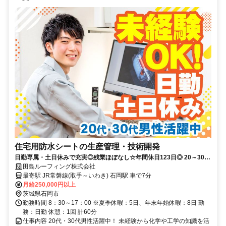
住宅用防水シートの生産管理・技術開発
日勤専属・土日休みで充実◎残業ほぼなし☆年間休日123日◎ 20～30代
男性活躍中！未経験OK♪
田島ルーフィング株式会社
最寄駅 JR常磐線(取手～いわき) 石岡駅 車で7分
月給250,000円以上
茨城県石岡市
勤務時間 8：30～17：00 ※夏季休暇：5日、年末年始休暇：8日 勤
務：日勤 休憩：1回 計60分
仕事内容 20代・30代男性活躍中！ 未経験から化学や工学の知識を活