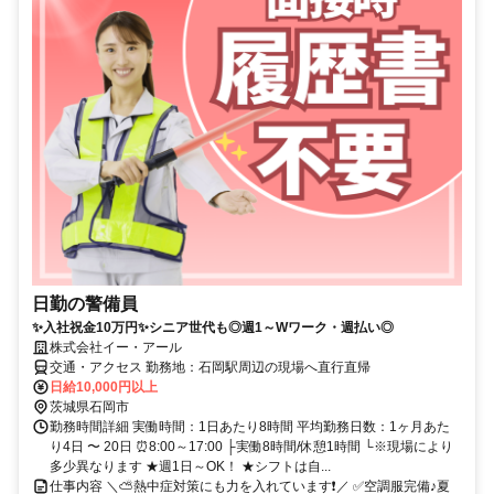
日勤の警備員
✨入社祝金10万円✨シニア世代も◎週1～Wワーク・週払い◎
株式会社イー・アール
交通・アクセス 勤務地：石岡駅周辺の現場へ直行直帰
日給10,000円以上
茨城県石岡市
勤務時間詳細 実働時間：1日あたり8時間 平均勤務日数：1ヶ月あた
り4日 〜 20日 ⏰8:00～17:00 ├実働8時間/休憩1時間 └※現場により
多少異なります ★週1日～OK！ ★シフトは自...
仕事内容 ＼⛅熱中症対策にも力を入れています❗／ ✅空調服完備♪夏