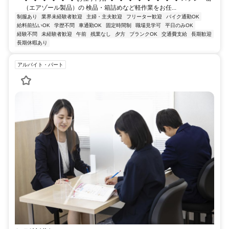
（エアゾール製品）の 検品・箱詰めなど軽作業をお任...
制服あり
業界未経験者歓迎
主婦・主夫歓迎
フリーター歓迎
バイク通勤OK
給料前払いOK
学歴不問
車通勤OK
固定時間制
職場見学可
平日のみOK
経験不問
未経験者歓迎
午前
残業なし
夕方
ブランクOK
交通費支給
長期歓迎
長期休暇あり
アルバイト・パート