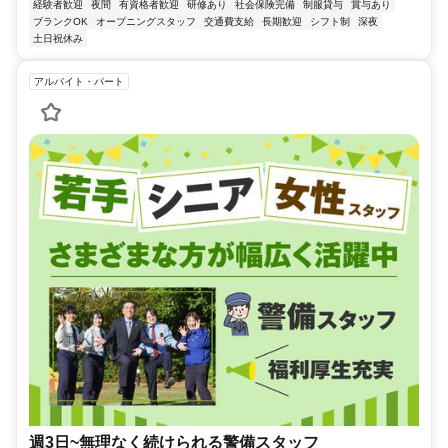
経験者歓迎
夜間
有資格者歓迎
研修あり
社会保険完備
制服貸与
賞与あり
ブランクOK
オープニングスタッフ
交通費支給
長期歓迎
シフト制
深夜
土日祝休み
アルバイト・パート
週3日~無理なく続けられる警備スタッフ