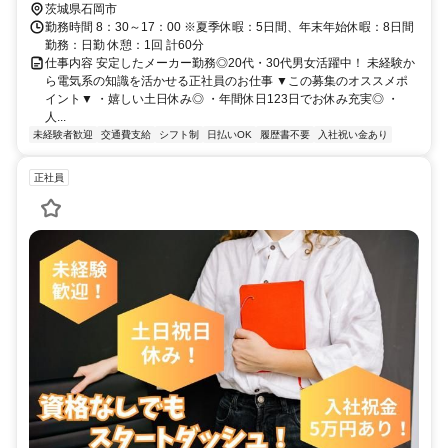
茨城県石岡市
勤務時間 8：30～17：00 ※夏季休暇：5日間、年末年始休暇：8日間
勤務：日勤 休憩：1回 計60分
仕事内容 安定したメーカー勤務◎20代・30代男女活躍中！ 未経験か
ら電気系の知識を活かせる正社員のお仕事 ▼この募集のオススメポ
イント▼ ・嬉しい土日休み◎ ・年間休日123日でお休み充実◎ ・
人...
未経験者歓迎
交通費支給
シフト制
日払いOK
履歴書不要
入社祝い金あり
正社員