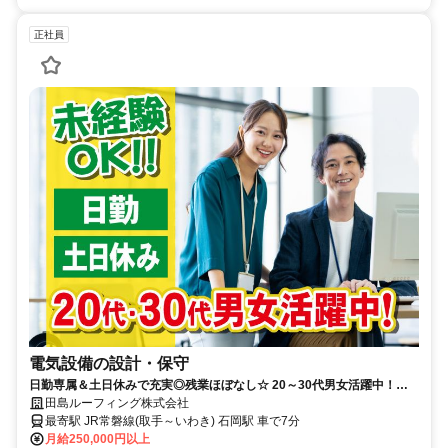
正社員
電気設備の設計・保守
日勤専属＆土日休みで充実◎残業ほぼなし☆ 20～30代男女活躍中！未
経験から電気系の知識を活かせる！
田島ルーフィング株式会社
最寄駅 JR常磐線(取手～いわき) 石岡駅 車で7分
月給250,000円以上