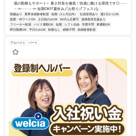
場の勤務もサポート✨ 暑さ対策を徹底！快適に働ける環境です◎ -－-
－-✄ -－-－-✄ 短期OK‼｢夏休み｣｢お祭り｣｢フェス｣な...
制服あり
業界未経験者歓迎
短期（3ヵ月以内）
社員登用あり
週1日からOK
副業・WワークOK
土日祝のみOK
60代も応募可
資格取得支援あり
フリーター歓迎
バイク通勤OK
短期
シフト自由
学歴不問
車通勤OK
即日勤務OK
平日のみOK
転勤なし
経験不問
未経験者歓迎
アルバイト・パート