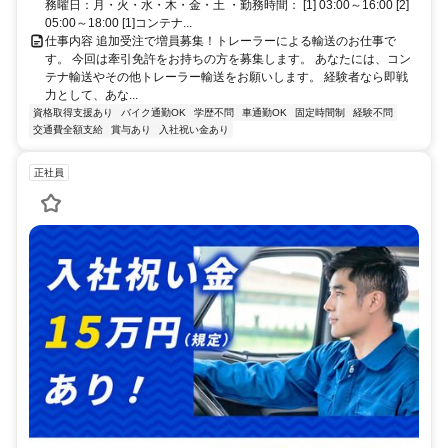
務曜日：月・火・水・木・金・土 ・勤務時間： [1] 03:00～16:00 [2]
05:00～18:00 [1]コンテナ...
仕事内容 追加受注で増員募集！トレーラーによる輸送のお仕事で
す。 今回は牽引免許をお持ちの方を募集します。 あなたには、コン
テナ輸送やその他トレーラー輸送をお願いします。 経験者なら即戦
力として、あな...
資格取得支援あり
バイク通勤OK
学歴不問
車通勤OK
固定時間制
経験不問
交通費全額支給
賞与あり
入社祝い金あり
正社員