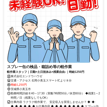
スプレー缶の検品・箱詰め等の軽作業
軽作業スタッフ｜日勤×土日祝休み×残業自由♪｜時給1250円
株式会社エンドウハウゼ
交通・アクセス 石岡小美玉スマートICより８分
時給1,250円
茨城県小美玉市
勤務時間詳細 8:40～17:30（実働7時間50分／休憩60分） ◆残業1～2
時間／日（残業なしでもOK）
仕事内容 ラクラク軽作業で、 安定収入を実現しませんか？ ◆･◆･
◆･◆･◆･◆･◆･◆ お仕事内容 ◆･◆･◆･◆･◆･◆･◆･◆ スプレー缶