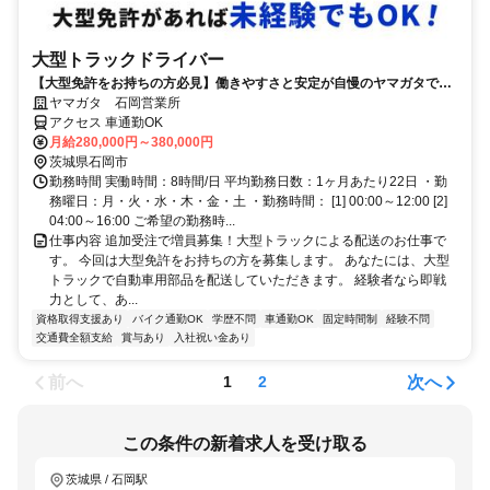
大型トラックドライバー
【大型免許をお持ちの方必見】働きやすさと安定が自慢のヤマガタで正
社員ドライバー募集！
ヤマガタ 石岡営業所
アクセス 車通勤OK
月給280,000円～380,000円
茨城県石岡市
勤務時間 実働時間：8時間/日 平均勤務日数：1ヶ月あたり22日 ・勤
務曜日：月・火・水・木・金・土 ・勤務時間： [1] 00:00～12:00 [2]
04:00～16:00 ご希望の勤務時...
仕事内容 追加受注で増員募集！大型トラックによる配送のお仕事で
す。 今回は大型免許をお持ちの方を募集します。 あなたには、大型
トラックで自動車用部品を配送していただきます。 経験者なら即戦
力として、あ...
資格取得支援あり
バイク通勤OK
学歴不問
車通勤OK
固定時間制
経験不問
交通費全額支給
賞与あり
入社祝い金あり
前へ
次へ
1
2
この条件の新着求人を受け取る
茨城県 / 石岡駅