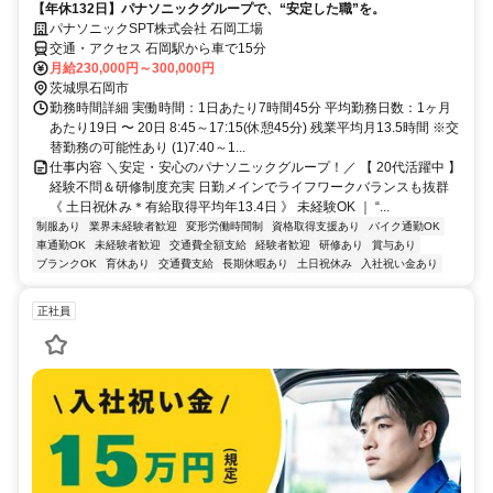
【年休132日】パナソニックグループで、“安定した職”を。
パナソニックSPT株式会社 石岡工場
交通・アクセス 石岡駅から車で15分
月給230,000円～300,000円
茨城県石岡市
勤務時間詳細 実働時間：1日あたり7時間45分 平均勤務日数：1ヶ月
あたり19日 〜 20日 8:45～17:15(休憩45分) 残業平均月13.5時間 ※交
替勤務の可能性あり (1)7:40～1...
仕事内容 ＼安定・安心のパナソニックグループ！／ 【 20代活躍中 】
経験不問＆研修制度充実 日勤メインでライフワークバランスも抜群
《 土日祝休み＊有給取得平均年13.4日 》 未経験OK ｜ “...
制服あり
業界未経験者歓迎
変形労働時間制
資格取得支援あり
バイク通勤OK
車通勤OK
未経験者歓迎
交通費全額支給
経験者歓迎
研修あり
賞与あり
ブランクOK
育休あり
交通費支給
長期休暇あり
土日祝休み
入社祝い金あり
正社員