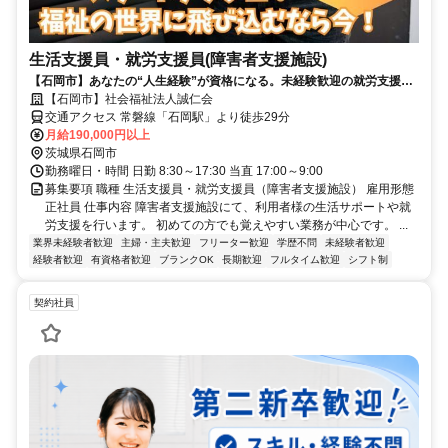
生活支援員・就労支援員(障害者支援施設)
【石岡市】あなたの“人生経験”が資格になる。未経験歓迎の就労支援員
募集！入社後の資格取得OK
【石岡市】社会福祉法人誠仁会
交通アクセス 常磐線「石岡駅」より徒歩29分
月給190,000円以上
茨城県石岡市
勤務曜日・時間 日勤 8:30～17:30 当直 17:00～9:00
募集要項 職種 生活支援員・就労支援員（障害者支援施設） 雇用形態
正社員 仕事内容 障害者支援施設にて、利用者様の生活サポートや就
労支援を行います。 初めての方でも覚えやすい業務が中心です。 ...
業界未経験者歓迎
主婦・主夫歓迎
フリーター歓迎
学歴不問
未経験者歓迎
経験者歓迎
有資格者歓迎
ブランクOK
長期歓迎
フルタイム歓迎
シフト制
契約社員