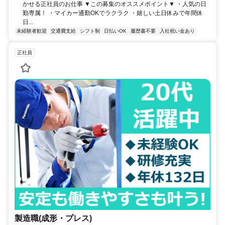
かせる正社員のお仕事 ▼この募集のオススメポイント▼ ・人気の日
勤専属！ ・マイカー通勤OKでラクラク ・嬉しい土日休みで年間休
日...
未経験者歓迎
交通費支給
シフト制
日払いOK
履歴書不要
入社祝い金あり
正社員
製造職(成形・プレス)