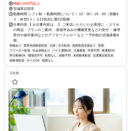
通勤OK
時給1,600円以上
茨城県石岡市
勤務時間 シフト制 ＜勤務時間について＞ 10：00～19：00（実働8
ｈ・休憩1ｈ）土日祝含む週5日勤務
仕事内容 【 お仕事内容は… 】 ご来店いただいたお客様に ・スマホ
の商品・プランのご案内 ・新規申込みや機種変更などの受付 ・修理
受付や操作案内などのアフターフォロー など ＊予約制の店舗多数&
個...
制服あり
業界未経験者歓迎
主婦・主夫歓迎
資格取得支援あり
長期
フリーター歓迎
社会保険あり
バイク通勤OK
大量募集
学歴不問
車通勤OK
即日勤務OK
職場見学可
転勤なし
経験不問
未経験者歓迎
交通費全額支給
経験者歓迎
ネイルOK
残業なし
正社員