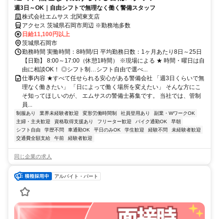
週3日～OK｜自由シフトで無理なく働く警備スタッフ
株式会社エムサス 北関東支店
アクセス 茨城県石岡市周辺 ※勤務地多数
日給11,100円以上
茨城県石岡市
勤務時間 実働時間：8時間/日 平均勤務日数：1ヶ月あたり8日～25日
【日勤】 8:00～17:00（休憩1時間） ※現場による ★ 時間・曜日は自
由に相談OK！ ◎シフト制…シフト自由で選べ...
仕事内容 ★すべて任せられる安心がある警備会社 「週3日くらいで無
理なく働きたい」 「日によって働く場所を変えたい」 そんな方にこ
そ知ってほしいのが、 エムサスの警備士募集です。 当社では、管制
員...
制服あり
業界未経験者歓迎
変形労働時間制
社員登用あり
副業・WワークOK
主婦・主夫歓迎
資格取得支援あり
フリーター歓迎
バイク通勤OK
早朝
シフト自由
学歴不問
車通勤OK
平日のみOK
学生歓迎
経験不問
未経験者歓迎
交通費全額支給
午前
経験者歓迎
同じ企業の求人
アルバイト・パート