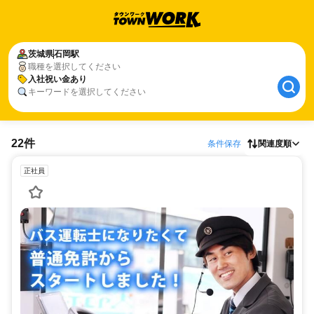
茨城県
石岡駅
職種を選択してください
入社祝い金あり
キーワードを選択してください
22件
条件保存
関連度順
正社員