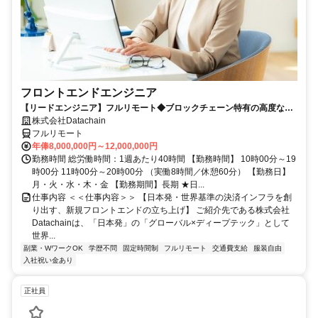
フロントエンドエンジニア
【リードエンジニア】フルリモート◆ブロックチェーン特有の高度な状
態管理・これまでにないUX設計に挑戦◇デカコーンを目指す先進企業
株式会社Datachain
フルリモート
年俸8,000,000円～12,000,000円
勤務時間 総労働時間：1週あたり40時間 【勤務時間】 10時00分～19
時00分 11時00分～20時00分 （実働8時間／休憩60分） 【勤務日】
月・火・水・木・金 【勤務期間】長期 ★日...
仕事内容 ＜＜仕事内容＞＞ 【日本発・世界基準の決済インフラを創
り出す、新規フロントエンドの立ち上げ】 ご紹介先である株式会社
Datachainは、「日本発」の「グローバル×ディープテック」として
世界...
副業・WワークOK
学歴不問
固定時間制
フルリモート
交通費支給
服装自由
入社祝い金あり
正社員