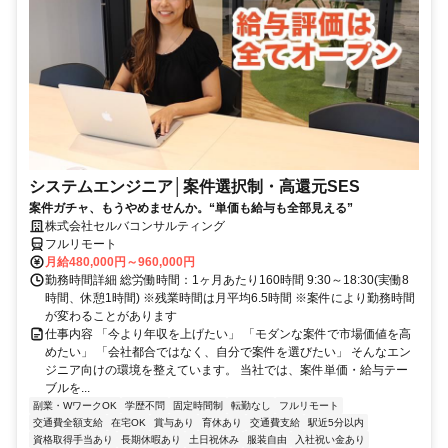
システムエンジニア│案件選択制・高還元SES
案件ガチャ、もうやめませんか。“単価も給与も全部見える”
株式会社セルバコンサルティング
フルリモート
月給480,000円～960,000円
勤務時間詳細 総労働時間：1ヶ月あたり160時間 9:30～18:30(実働8
時間、休憩1時間) ※残業時間は月平均6.5時間 ※案件により勤務時間
が変わることがあります
仕事内容 「今より年収を上げたい」 「モダンな案件で市場価値を高
めたい」 「会社都合ではなく、自分で案件を選びたい」 そんなエン
ジニア向けの環境を整えています。 当社では、案件単価・給与テー
ブルを...
副業・WワークOK
学歴不問
固定時間制
転勤なし
フルリモート
交通費全額支給
在宅OK
賞与あり
育休あり
交通費支給
駅近5分以内
資格取得手当あり
長期休暇あり
土日祝休み
服装自由
入社祝い金あり