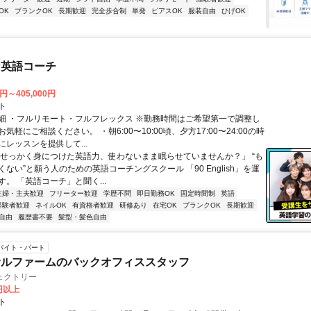
OK
ブランクOK
長期歓迎
完全歩合制
単発
ピアスOK
服装自由
ひげOK
な英語コーチ
0円～405,000円
ト
細 ・フルリモート・フルフレックス ※勤務時間はご希望第一で調整し
気軽にご相談ください。 ・朝6:00〜10:00頃、夕方17:00〜24:00の時
レッスンを提供して...
「せっかく身につけた英語力、使わないまま眠らせていませんか？」 “も
ない”と願う人のための英語コーチングスクール 「90 English」を運
。 「英語コーチ」と聞く...
主婦・主夫歓迎
フリーター歓迎
学歴不問
即日勤務OK
固定時間制
英語
経験者歓迎
ネイルOK
有資格者歓迎
研修あり
在宅OK
ブランクOK
長期歓迎
自由
履歴書不要
髪型・髪色自由
バイト・パート
サルファームのバックオフィススタッフ
ェクトリー
0円以上
ト