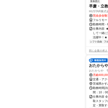
業務委託
早慶・立教
HUSTAR株式
完全歩合制
フルリモー
勤務時間・曜
仕事内容:
して一緒に
活躍中！★
シフト自由
フ
同じ企業の求人
おたからや
おたからや 千
月給400,00
交通・アク
茨城県かす
勤務時間詳
間：10：0
仕事内容 
取スタッフ
定・買取する