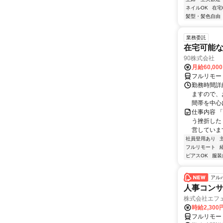
ネイルOK
在宅
髪型・髪色自由
業務委託
在宅可能
90株式会社
月給60,00
フルリモー
勤務時間詳
ますので、お
間帯を中心に
仕事内容 
う挫折したく
営しています
社員登用あり
フルリモート
ピアスOK
服装
アル
人事コン
株式会社エフ
時給2,30
フルリモー