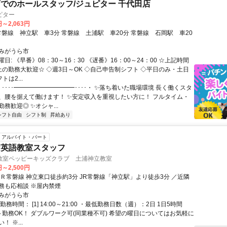
でのホールスタッフ/ジュピター 千代田店
ピター
円～2,063円
みがうら市
日: 《早番》08：30～16：30 《遅番》16：00～24：00 ☆上記時間
上の勤務大歓迎☆ ◇週3日～OK ◇自己申告制シフト ◇平日のみ・土日
トは2...
・････━━━━━━━━━━････・ ✨落ち着いた職場環境 長く働くスタ
、腰を据えて働けます！ ✨安定収入を重視したい方に！ フルタイム・
務歓迎◎ ✨オシャ...
シフト自由
シフト制
昇給あり
アルバイト・パート
け英語教室スタッフ
教室ペッピーキッズクラブ 土浦神立教室
円～2,500円
ＪＲ常磐線 神立東口徒歩約3分 JR常磐線「神立駅」より徒歩3分 ／近隣
務も応相談 ※屋内禁煙
みがうら市
務時間： [1] 14:00～21:00 ・最低勤務日数（週）：2日 1日5時間
～勤務OK！ ダブルワーク可(同業種不可) 希望の曜日についてはお気軽に
 ※...