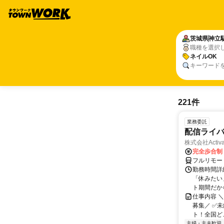
茨城県
神立
職種を選択
ネイルOK
キーワード
221件
業務委託
配信ライ
株式会社Activa
完全歩合制
フルリモー
勤務時間詳
「休みたい
ト期間だか
仕事内容 
募集／ ✅
ト！全国どこ
主婦・主夫歓迎