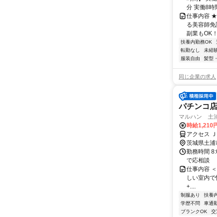
分 実働8時間
仕事内容 
る美容師免
副業もOK！
扶養内勤務OK
転勤なし
未経
服装自由
髪型
同じ企業の求人
パチンコ店
マルハン 土
時給1,210
アクセス 
茨城県土浦
勤務時間 8:
で応相談
仕事内容 ＜マ
しい室内で快適
+....
制服あり
扶養
学歴不問
車通勤
ブランクOK
交