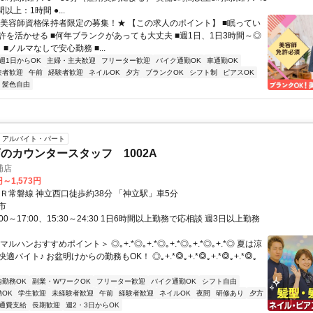
以上：1時間 ●...
★美容師資格保持者限定の募集！★ 【この求人のポイント】 ■眠ってい
許を活かせる ■何年ブランクがあっても大丈夫 ■週1日、1日3時間～◎
 ■ノルマなしで安心勤務 ■...
週1日からOK
主婦・主夫歓迎
フリーター歓迎
バイク通勤OK
車通勤OK
験者歓迎
午前
経験者歓迎
ネイルOK
夕方
ブランクOK
シフト制
ピアスOK
・髪色自由
アルバイト・パート
のカウンタースタッフ 1002A
浦店
円～1,573円
ＪＲ常磐線 神立西口徒歩約38分 「神立駅」車5分
市
00～17:00、15:30～24:30 1日6時間以上勤務で応相談 週3日以上勤務
ルハンおすすめポイント＞ ◎｡+.*◎｡+.*◎｡+.*◎｡+.*◎｡+.*◎ 夏は涼
バイト♪ お盆明けからの勤務もOK！ ◎｡+.*◎｡+.*◎｡+.*◎｡+.*◎｡
内勤務OK
副業・WワークOK
フリーター歓迎
バイク通勤OK
シフト自由
OK
学生歓迎
未経験者歓迎
午前
経験者歓迎
ネイルOK
夜間
研修あり
夕方
通費支給
長期歓迎
週2・3日からOK