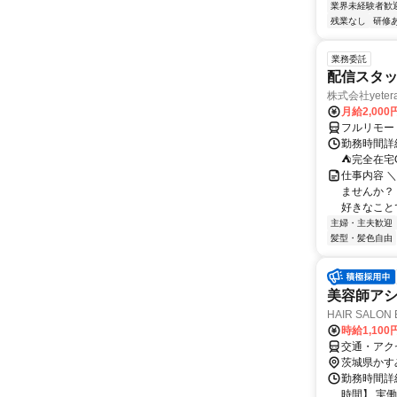
業界未経験者歓
残業なし
研修
業務委託
配信スタッ
株式会社yeter
月給2,000
フルリモー
勤務時間詳
⛺完全在宅
仕事内容 ＼
ませんか？
好きなことで
主婦・主夫歓迎
髪型・髪色自由
美容師アシ
HAIR SALO
時給1,100
交通・アク
茨城県かす
勤務時間詳細
時間】 実