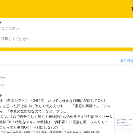
駅
してください
を選択してください
条件保
バー
tion
ト
細 【自由シフト】 ・24時間、いつでも好きな時間に配信してOK！ ・
」と思った日は自由に休んで大丈夫です。 ・「家庭の事情で」「テス
ら」「本業の繁忙期なので」など、プラ...
＼スマホ1台で自分らしく輝く！未経験から始めるライブ配信ライバー大
未経験OK！特別なスキルや機材は一切不要！ ✅完全在宅・フルリモー
からでも参加OK！ ✅顔出しなしの「...
フリーター歓迎
短期
シフト自由
学歴不問
フルリモート
経験者歓迎