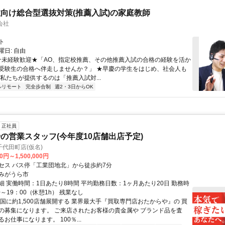
向け総合型選抜対策(推薦入試)の家庭教師
会社
ト
日: 自由
 ★未経験歓迎★「AO、指定校推薦、その他推薦入試の合格の経験を活か
受験生の合格へ伴走しませんか？」 ★早慶の学生をはじめ、社会人も
 私たちが提供するのは「推薦入試対...
ルリモート
完全歩合制
週2・3日からOK
正社員
の営業スタッフ(今年度10店舗出店予定)
代田町店(仮名)
0円～1,500,000円
セス バス停「工業団地北」から徒歩約7分
みがうら市
細 実働時間：1日あたり8時間 平均勤務日数：1ヶ月あたり20日 勤務時
0～19：00（休憩1h） 残業なし
全国に約1,500店舗展開する 業界最大手『買取専門店おたからや』の 買
の募集になります。 ご来店されたお客様の貴金属や ブランド品を査
お仕事になります。 100％...