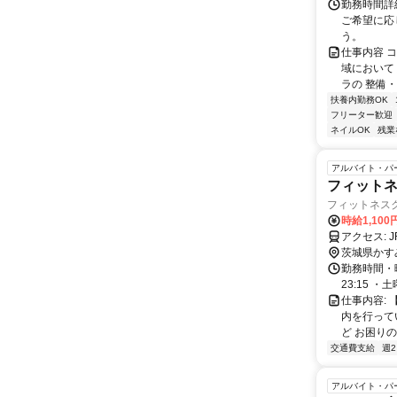
勤務時間詳細
ご希望に応
う。
仕事内容 
域において
ラの 整備・
扶養内勤務OK
フリーター歓迎
ネイルOK
残業
アルバイト・パ
フィット
フィットネス
時給1,100
茨城県かす
勤務時間・曜
23:15 ・
仕事内容:
内を行って
ど お困りの
交通費支給
週
アルバイト・パ