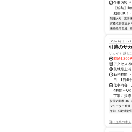
仕事内容 
【給与】時給
勤務OK！）
制服あり
業界
資格取得支援あ
未経験者歓迎
アルバイト・パ
引越のサ
サカイ引越セ
時給1,300
アクセス 
茨城県土浦
勤務時間 ・
日、1日4時
仕事内容 ::.
4時間～O
丁寧に指導..
扶養内勤務OK
フリーター歓迎
午前
経験者歓
同じ企業の求人