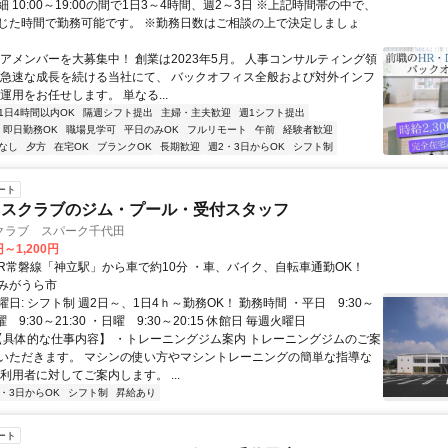
 10:00～19:00の間で1日3～4時間、週2～3日 ※上記時間帯の中で、
じた時間で勤務可能です。 ※勤務日数はご相談の上で決定しましょ
コアメンバーを大募集中！ 創業は2023年5月。 人事コンサルティング領
 急速な成長を続ける当社にて、 バックオフィス全般および対外インフ
運用をお任せします。 単なる...
1日4時間以内OK
隔週シフト提出
主婦・主夫歓迎
週1シフト提出
即日勤務OK
職場見学可
平日のみOK
フルリモート
午前
経験者歓迎
なし
夕方
在宅OK
ブランクOK
長期歓迎
週2・3日からOK
シフト制
ート
ネスクラブのジム・プール・受付スタッフ
クラブ スパーク千代田
円～1,200円
アクセス: JR常磐線「神立駅」から車で約10分 ・車、バイク、自転車通勤OK！
みがうら市
日: シフト制 週2日～、1日4ｈ～勤務OK！ 勤務時間 ・平日 9:30～
土曜 9:30～21:30 ・日曜 9:30～20:15 休館日 毎週火曜日
 【具体的な仕事内容】 ・トレーニングジム案内 トレーニングジムのご案
いただきます。 マシンの使い方やマシントレーニングの簡単な指導な
利用者に対してご案内します。 ...
2・3日からOK
シフト制
昇給あり
ート