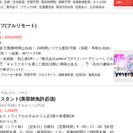
迎
主婦・主夫歓迎
学歴不問
固定時間制
経験不問
未経験者歓迎
ネイルOK
あり
賞与あり
ブランクOK
交通費支給
駅近5分以内
社割あり
土日祝休み
フ(フルリモート)
a
円～600,000円
ト
細 ⏰勤務時間は自由！ 24時間いつでも配信可能 （深夜・早朝も自由）
OK！ ✨副業・WワークOK
✨未経験・初心者OK✨／ "株式会社yetera"でVライバー デビューしてみ
 ✋「キャラクターを通じた配信活動に興味がある…」 ✋「自分の趣味や
稼ぎたいけど…」 ...
フリーター歓迎
学歴不問
フルリモート
経験者歓迎
在宅OK
服装自由
アルバイト・パート
スタント(美容師免許必須)
N Best 茨城かすみがうら2号店
円～1,400円
セス トライアルかすみがうら店1階※車通勤OK
みがうら市
 《シフト制》 ［定休日］日曜日 ［営業時間］9：00～17：00 【休憩
働6時間未満：0～30分（雇用契約による） 実働6時間以上8時間未満：45