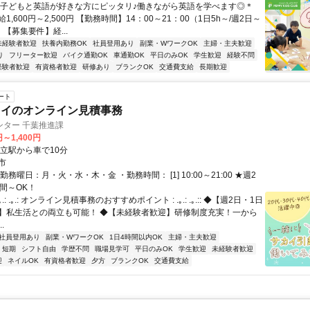
＊子どもと英語が好きな方にピッタリ♪働きながら英語を学べます◎＊
1,600円～2,500円 【勤務時間】14：00～21：00（1日5h～/週2日～
 【募集要件】経...
未経験者歓迎
扶養内勤務OK
社員登用あり
副業・WワークOK
主婦・主夫歓迎
り
フリーター歓迎
バイク通勤OK
車通勤OK
平日のみOK
学生歓迎
経験不問
経験者歓迎
有資格者歓迎
研修あり
ブランクOK
交通費支給
長期歓迎
ート
カイのオンライン見積事務
ンター 千葉推進課
円～1,400円
神立駅から車で10分
市
勤務曜日：月・火・水・木・金 ・勤務時間： [1] 10:00～21:00 ★週2
間～OK！
｡.: .｡.: オンライン見積事務のおすすめポイント : .｡.: .｡.:: ◆【週2日・1日
K】私生活との両立も可能！ ◆【未経験者歓迎】研修制度充実！一から
.
社員登用あり
副業・WワークOK
1日4時間以内OK
主婦・主夫歓迎
短期
シフト自由
学歴不問
職場見学可
平日のみOK
学生歓迎
未経験者歓迎
迎
ネイルOK
有資格者歓迎
夕方
ブランクOK
交通費支給