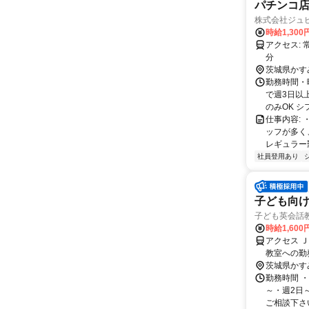
パチンコ店
株式会社ジュ
時給1,300
アクセス: 常磐線 神立駅 車3分 常磐線 土浦駅 車20分 常磐線 石岡駅 車20
分
茨城県かす
勤務時間・曜
で週3日以
のみOK シフ
仕事内容: 
ッフが多く
レギュラー勤
社員登用あり
子ども向
子ども英会話
時給1,600
アクセス 
教室への勤
茨城県かす
勤務時間 ・勤
～・週2日
ご相談下さい！