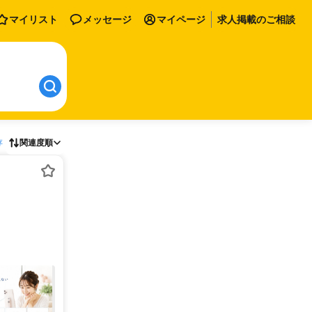
マイリスト
メッセージ
マイページ
求人掲載のご相談
存
関連度順